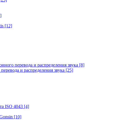
]
tis
[12]
онного перевода и распределения звука
[8]
 перевода и распределения звука
[25]
та ISO 4043
[4]
 Gonsin
[10]