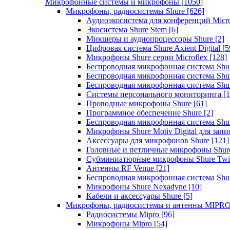
Микрофонные системы и микрофоны
[1050]
Микрофоны, радиосистемы Shure
[626]
Аудиоэкосистема для конференций Micro
Экосистема Shure Stem
[6]
Микшеры и аудиопроцессоры Shure
[2]
Цифровая система Shure Axient Digital
[5
Микрофоны Shure серии Microflex
[128]
Беспроводная микрофонная система Sh
Беспроводная микрофонная система Sh
Беспроводная микрофонная система Sh
Системы персонального мониторинга
[1
Проводные микрофоны Shure
[61]
Программное обеспечение Shure
[2]
Беспроводная микрофонная система Sh
Микрофоны Shure Motiv Digital для зап
Аксессуары для микрофонов Shure
[121]
Головные и петличные микрофоны Shur
Субминиатюрные микрофоны Shure Twi
Антенны RF Venue
[21]
Беспроводная микрофонная система S
Микрофоны Shure Nexadyne
[10]
Кабели и аксессуары Shure
[5]
Микрофоны, радиосистемы и антенны MIPR
Радиосистемы Mipro
[96]
Микрофоны Mipro
[54]