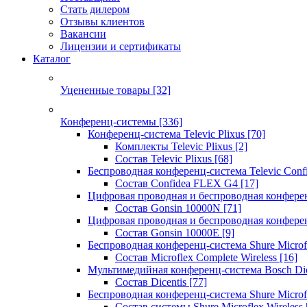
Стать дилером
Отзывы клиентов
Вакансии
Лицензии и сертификаты
Каталог
Уцененные товары
[32]
Конференц-системы
[336]
Конференц-система Televic Plixus
[70]
Комплекты Televic Plixus
[2]
Состав Televic Plixus
[68]
Беспроводная конференц-система Televic Con
Состав Confidea FLEX G4
[17]
Цифровая проводная и беспроводная конфере
Состав Gonsin 10000N
[71]
Цифровая проводная и беспроводная конфере
Состав Gonsin 10000E
[9]
Беспроводная конференц-система Shure Microfl
Состав Microflex Complete Wireless
[16]
Мультимедийная конференц-система Bosch Dic
Состав Dicentis
[77]
Беспроводная конференц-система Shure Microfl
Состав системы Shure Microflex Wireless