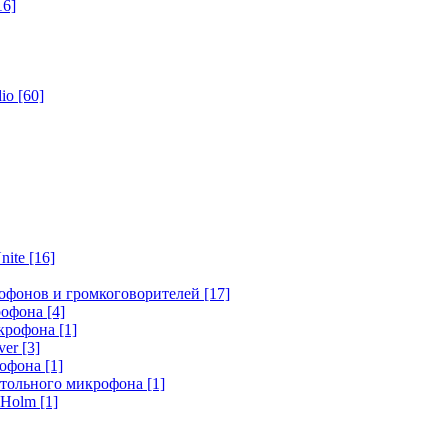
16]
dio
[60]
nite
[16]
офонов и громкоговорителей
[17]
крофона
[4]
икрофона
[1]
ver
[3]
рофона
[1]
стольного микрофона
[1]
r Holm
[1]