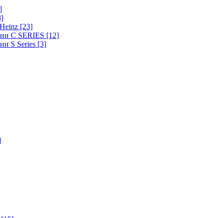
]
8]
-Heinz
[23]
ерии C SERIES
[12]
ии S Series
[3]
]