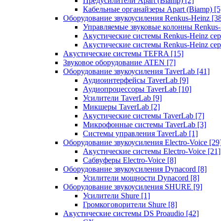
Предусилители Apart (Biamp)
[2]
Кабельные органайзеры Apart (Biamp)
[5
Оборудование звукоусиления Renkus-Heinz
[3
Управляемые звуковые колонны Renkus
Акустические системы Renkus-Heinz с
Акустические системы Renkus-Heinz сер
Акустические системы TEFRA
[15]
Звуковое оборудование ATEN
[7]
Оборудование звукоусиления TaverLab
[41]
Аудиоинтерфейсы TaverLab
[9]
Аудиопроцессоры TaverLab
[10]
Усилители TaverLab
[9]
Микшеры TaverLab
[2]
Акустические системы TaverLab
[7]
Микрофонные системы TaverLab
[3]
Системы управления TaverLab
[1]
Оборудование звукоусиления Electro-Voice
[29
Акустические системы Electro-Voice
[21]
Сабвуферы Electro-Voice
[8]
Оборудование звукоусиления Dynacord
[8]
Усилители мощности Dynacord
[8]
Оборудование звукоусиления SHURE
[9]
Усилители Shure
[1]
Громкоговорители Shure
[8]
Акустические системы DS Proaudio
[42]