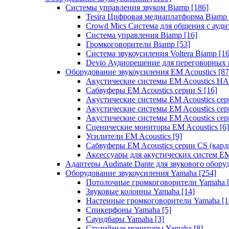
Системы управления звуком Biamp
[186]
Tesira Цифровая медиаплатформа Biamp
Crowd Mics Система для общения с ауд
Система управления Biamp
[16]
Громкоговорители Biamp
[53]
Система звукоусиления Voltera Biamp
[16
Devio Аудиорешение для переговорных
Оборудование звукоусиления EM Acoustics
[87
Акустические системы EM Acoustics 
Сабвуферы EM Acoustics серии S
[16]
Акустические системы EM Acoustics с
Акустические системы EM Acoustics сер
Акустические системы EM Acoustics сер
Сценические мониторы EM Acoustics
[6]
Усилители EM Acoustics
[9]
Сабвуферы EM Acoustics серии CS (кар
Аксессуары для акустических систем EM
Адаптеры Audinate Dante для звукового обор
Оборудование звукоусиления Yamaha
[254]
Потолочные громкоговорители Yamaha
Звуковые колонны Yamaha
[14]
Настенные громкоговорители Yamaha
[1
Спикерфоны Yamaha
[5]
Саундбары Yamaha
[3]
Студийные мониторы Yamaha
[8]