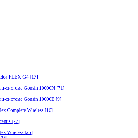
fidea FLEX G4
[17]
нц-система Gonsin 10000N
[71]
нц-система Gonsin 10000E
[9]
ex Complete Wireless
[16]
entis
[77]
ex Wireless
[25]
[25]