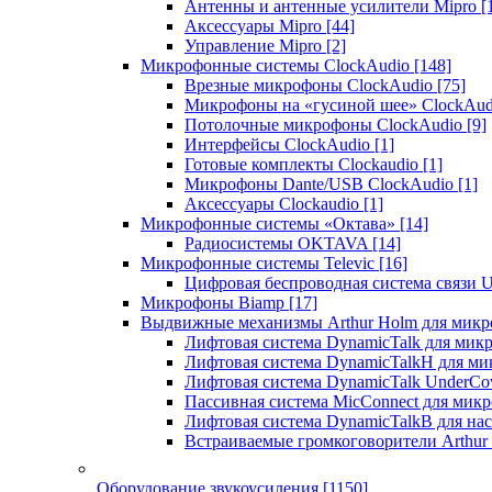
Антенны и антенные усилители Mipro
[
Аксессуары Mipro
[44]
Управление Mipro
[2]
Микрофонные системы ClockAudio
[148]
Врезные микрофоны ClockAudio
[75]
Микрофоны на «гусиной шее» ClockAu
Потолочные микрофоны ClockAudio
[9]
Интерфейсы ClockAudio
[1]
Готовые комплекты Clockaudio
[1]
Микрофоны Dante/USB ClockAudio
[1]
Аксессуары Clockaudio
[1]
Микрофонные системы «Октава»
[14]
Радиосистемы OKTAVA
[14]
Микрофонные системы Televic
[16]
Цифровая беспроводная система связи U
Микрофоны Biamp
[17]
Выдвижные механизмы Arthur Holm для микр
Лифтовая система DynamicTalk для ми
Лифтовая система DynamicTalkH для м
Лифтовая система DynamicTalk UnderCo
Пассивная система MicConnect для мик
Лифтовая система DynamicTalkB для на
Встраиваемые громкоговорители Arthu
Оборудование звукоусиления
[1150]