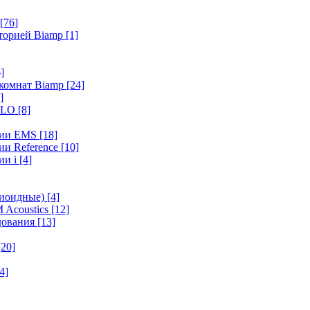
[76]
иторией Biamp
[1]
]
 комнат Biamp
[24]
]
HALO
[8]
ерии EMS
[18]
ии Reference
[10]
ии i
[4]
диоидные)
[4]
 Acoustics
[12]
удования
[13]
[20]
4]