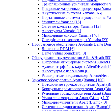
Трансляционные усилители мощности 
Цифровые матричные процессоры Yam
Акустические системы Yamaha
[65]
Портативные системы звукоусиления Y
Усилители Yamaha
[16]
Сетевые коммутаторы Yamaha
[12]
Аксессуары Yamaha
[1]
Микшерные консоли Yamaha
[40]
Интерфейсы и конвертеры Yamaha
[23]
Программное обеспечение Audinate Dante Do
Лицензии DDM
[6]
Dante Virtual Soundcard
[3]
Оборудование звукоусиления Allen&Heath
[53
Цифровые микшерные системы Allen&
Аудиоинтерфейсы, карты Allen&Heath
[
Аксессуары Allen&Heath
[6]
Расширители ввода/вывода Allen&Heat
Звуковое оборудование Apart (Biamp)
[100]
Потолочные громкоговорители Apart (B
Корпусные громкоговорители Apart (Bi
Рупорные громкоговорители Apart (Bia
Усилители мощности Apart (Biamp)
[13]
Микшеры-усилители Apart (Biamp)
[3]
Источники аудиосигнала Apart (Biamp)
[