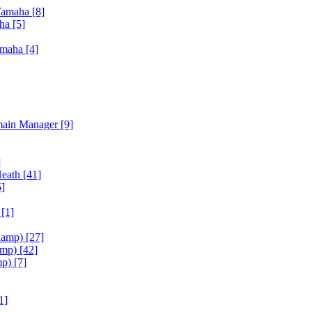
Yamaha
[8]
aha
[5]
amaha
[4]
main Manager
[9]
]
Heath
[41]
5]
h
[1]
iamp)
[27]
amp)
[42]
mp)
[7]
1]