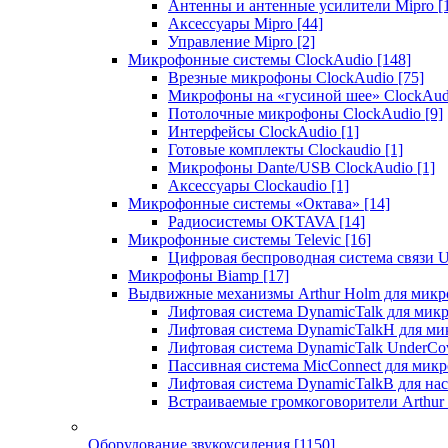
Антенны и антенные усилители Mipro
[
Аксессуары Mipro
[44]
Управление Mipro
[2]
Микрофонные системы ClockAudio
[148]
Врезные микрофоны ClockAudio
[75]
Микрофоны на «гусиной шее» ClockAu
Потолочные микрофоны ClockAudio
[9]
Интерфейсы ClockAudio
[1]
Готовые комплекты Clockaudio
[1]
Микрофоны Dante/USB ClockAudio
[1]
Аксессуары Clockaudio
[1]
Микрофонные системы «Октава»
[14]
Радиосистемы OKTAVA
[14]
Микрофонные системы Televic
[16]
Цифровая беспроводная система связи U
Микрофоны Biamp
[17]
Выдвижные механизмы Arthur Holm для микр
Лифтовая система DynamicTalk для ми
Лифтовая система DynamicTalkH для м
Лифтовая система DynamicTalk UnderCo
Пассивная система MicConnect для мик
Лифтовая система DynamicTalkB для на
Встраиваемые громкоговорители Arthu
Оборудование звукоусиления
[1150]