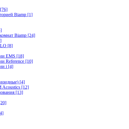
[76]
иторией Biamp
[1]
]
 комнат Biamp
[24]
]
HALO
[8]
ерии EMS
[18]
ии Reference
[10]
ии i
[4]
диоидные)
[4]
 Acoustics
[12]
удования
[13]
[20]
4]