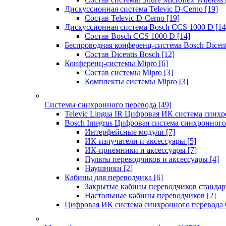
Дискуссионная система Televic D-Cerno
[19]
Состав Televic D-Cerno
[19]
Дискуссионная система Bosch CCS 1000 D
[14
Состав Bosch CCS 1000 D
[14]
Беспроводная конференц-система Bosch Dicen
Состав Dicentis Bosch
[12]
Конференц-системы Mipro
[6]
Состав системы Mipro
[3]
Комплекты системы Mipro
[3]
Системы синхронного перевода
[49]
Televic Lingua IR Цифровая ИК система синхр
Bosch Integrus Цифровая система синхронного
Интерфейсные модули
[7]
ИК-излучатели и аксессуары
[5]
ИК-приемники и аксессуары
[7]
Пульты переводчиков и аксессуары
[4]
Наушники
[2]
Кабины для переводчика
[6]
Закрытые кабины переводчиков стандар
Настольные кабины переводчиков
[2]
Цифровая ИК система синхронного перевода