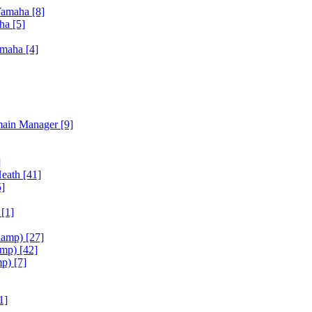
Yamaha
[8]
aha
[5]
amaha
[4]
main Manager
[9]
]
Heath
[41]
5]
h
[1]
iamp)
[27]
amp)
[42]
mp)
[7]
1]