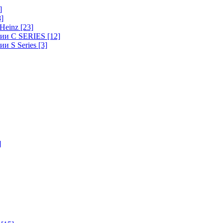
]
8]
-Heinz
[23]
ерии C SERIES
[12]
ии S Series
[3]
]