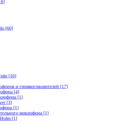
16]
dio
[60]
nite
[16]
офонов и громкоговорителей
[17]
крофона
[4]
икрофона
[1]
ver
[3]
рофона
[1]
стольного микрофона
[1]
r Holm
[1]