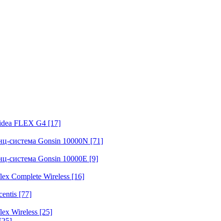
fidea FLEX G4
[17]
нц-система Gonsin 10000N
[71]
нц-система Gonsin 10000E
[9]
ex Complete Wireless
[16]
entis
[77]
ex Wireless
[25]
[25]