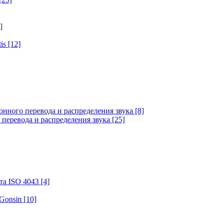
]
tis
[12]
онного перевода и распределения звука
[8]
 перевода и распределения звука
[25]
та ISO 4043
[4]
 Gonsin
[10]