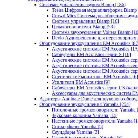
Системы управления звуком Biamp
[186]
Tesira Цифровая медиаплатформа Biamp
Crowd Mics Система для общения с ауд
Система управления Biamp
[16]
Громкоговорители Biamp
[53]
Система звукоусиления Voltera Biamp
[16
Devio Аудиорешение для переговорных
Оборудование звукоусиления EM Acoustics
[87
Акустические системы EM Acoustics 
Сабвуферы EM Acoustics серии S
[16]
Акустические системы EM Acoustics с
Акустические системы EM Acoustics сер
Акустические системы EM Acoustics сер
Сценические мониторы EM Acoustics
[6]
Усилители EM Acoustics
[9]
Сабвуферы EM Acoustics серии CS (кар
Аксессуары для акустических систем EM
Адаптеры Audinate Dante для звукового обор
Оборудование звукоусиления Yamaha
[254]
Потолочные громкоговорители Yamaha
Звуковые колонны Yamaha
[14]
Настенные громкоговорители Yamaha
[1
Спикерфоны Yamaha
[5]
Саундбары Yamaha
[3]
Студийные мониторы Yamaha
[8]