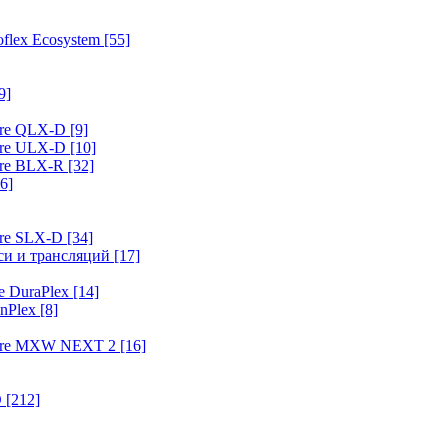
flex Ecosystem
[55]
9]
ure QLX-D
[9]
ure ULX-D
[10]
ure BLX-R
[32]
6]
ure SLX-D
[34]
иси и трансляций
[17]
e DuraPlex
[14]
nPlex
[8]
hure MXW NEXT 2
[16]
O
[212]