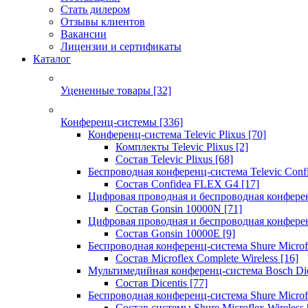
Стать дилером
Отзывы клиентов
Вакансии
Лицензии и сертификаты
Каталог
Уцененные товары
[32]
Конференц-системы
[336]
Конференц-система Televic Plixus
[70]
Комплекты Televic Plixus
[2]
Состав Televic Plixus
[68]
Беспроводная конференц-система Televic Con
Состав Confidea FLEX G4
[17]
Цифровая проводная и беспроводная конфере
Состав Gonsin 10000N
[71]
Цифровая проводная и беспроводная конфере
Состав Gonsin 10000E
[9]
Беспроводная конференц-система Shure Microfl
Состав Microflex Complete Wireless
[16]
Мультимедийная конференц-система Bosch Dic
Состав Dicentis
[77]
Беспроводная конференц-система Shure Microfl
Состав системы Shure Microflex Wireless