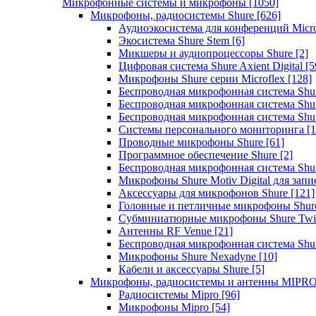
Микрофонные системы и микрофоны
[1050]
Микрофоны, радиосистемы Shure
[626]
Аудиоэкосистема для конференций Micro
Экосистема Shure Stem
[6]
Микшеры и аудиопроцессоры Shure
[2]
Цифровая система Shure Axient Digital
[5
Микрофоны Shure серии Microflex
[128]
Беспроводная микрофонная система Sh
Беспроводная микрофонная система Sh
Беспроводная микрофонная система Sh
Системы персонального мониторинга
[1
Проводные микрофоны Shure
[61]
Программное обеспечение Shure
[2]
Беспроводная микрофонная система Sh
Микрофоны Shure Motiv Digital для зап
Аксессуары для микрофонов Shure
[121]
Головные и петличные микрофоны Shur
Субминиатюрные микрофоны Shure Twi
Антенны RF Venue
[21]
Беспроводная микрофонная система S
Микрофоны Shure Nexadyne
[10]
Кабели и аксессуары Shure
[5]
Микрофоны, радиосистемы и антенны MIPR
Радиосистемы Mipro
[96]
Микрофоны Mipro
[54]