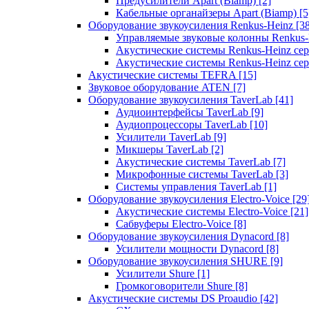
Предусилители Apart (Biamp)
[2]
Кабельные органайзеры Apart (Biamp)
[5
Оборудование звукоусиления Renkus-Heinz
[3
Управляемые звуковые колонны Renkus
Акустические системы Renkus-Heinz с
Акустические системы Renkus-Heinz сер
Акустические системы TEFRA
[15]
Звуковое оборудование ATEN
[7]
Оборудование звукоусиления TaverLab
[41]
Аудиоинтерфейсы TaverLab
[9]
Аудиопроцессоры TaverLab
[10]
Усилители TaverLab
[9]
Микшеры TaverLab
[2]
Акустические системы TaverLab
[7]
Микрофонные системы TaverLab
[3]
Системы управления TaverLab
[1]
Оборудование звукоусиления Electro-Voice
[29
Акустические системы Electro-Voice
[21]
Сабвуферы Electro-Voice
[8]
Оборудование звукоусиления Dynacord
[8]
Усилители мощности Dynacord
[8]
Оборудование звукоусиления SHURE
[9]
Усилители Shure
[1]
Громкоговорители Shure
[8]
Акустические системы DS Proaudio
[42]