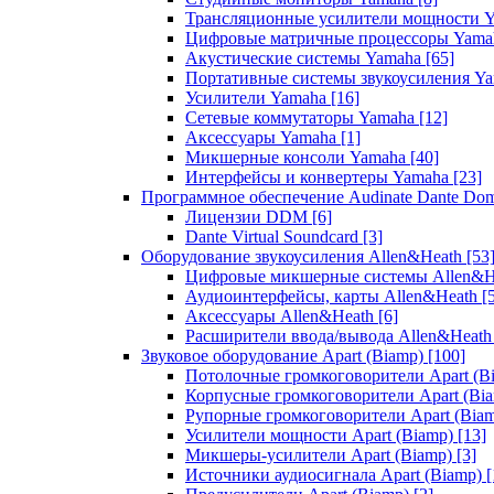
Трансляционные усилители мощности 
Цифровые матричные процессоры Yam
Акустические системы Yamaha
[65]
Портативные системы звукоусиления Y
Усилители Yamaha
[16]
Сетевые коммутаторы Yamaha
[12]
Аксессуары Yamaha
[1]
Микшерные консоли Yamaha
[40]
Интерфейсы и конвертеры Yamaha
[23]
Программное обеспечение Audinate Dante Do
Лицензии DDM
[6]
Dante Virtual Soundcard
[3]
Оборудование звукоусиления Allen&Heath
[53
Цифровые микшерные системы Allen&
Аудиоинтерфейсы, карты Allen&Heath
[
Аксессуары Allen&Heath
[6]
Расширители ввода/вывода Allen&Heat
Звуковое оборудование Apart (Biamp)
[100]
Потолочные громкоговорители Apart (B
Корпусные громкоговорители Apart (Bi
Рупорные громкоговорители Apart (Bia
Усилители мощности Apart (Biamp)
[13]
Микшеры-усилители Apart (Biamp)
[3]
Источники аудиосигнала Apart (Biamp)
[