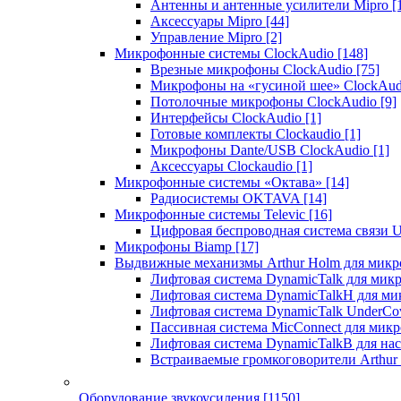
Антенны и антенные усилители Mipro
[
Аксессуары Mipro
[44]
Управление Mipro
[2]
Микрофонные системы ClockAudio
[148]
Врезные микрофоны ClockAudio
[75]
Микрофоны на «гусиной шее» ClockAu
Потолочные микрофоны ClockAudio
[9]
Интерфейсы ClockAudio
[1]
Готовые комплекты Clockaudio
[1]
Микрофоны Dante/USB ClockAudio
[1]
Аксессуары Clockaudio
[1]
Микрофонные системы «Октава»
[14]
Радиосистемы OKTAVA
[14]
Микрофонные системы Televic
[16]
Цифровая беспроводная система связи U
Микрофоны Biamp
[17]
Выдвижные механизмы Arthur Holm для микр
Лифтовая система DynamicTalk для ми
Лифтовая система DynamicTalkH для м
Лифтовая система DynamicTalk UnderCo
Пассивная система MicConnect для мик
Лифтовая система DynamicTalkB для на
Встраиваемые громкоговорители Arthu
Оборудование звукоусиления
[1150]