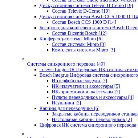
Дискуссионная система Televic D-Cerno
[19]
Состав Televic D-Cerno
[19]
Дискуссионная система Bosch CCS 1000 D
[14
Состав Bosch CCS 1000 D
[14]
Беспроводная конференц-система Bosch Dicen
Состав Dicentis Bosch
[12]
Конференц-системы Mipro
[6]
Состав системы Mipro
[3]
Комплекты системы Mipro
[3]
Системы синхронного перевода
[49]
Televic Lingua IR Цифровая ИК система синхр
Bosch Integrus Цифровая система синхронного
Интерфейсные модули
[7]
ИК-излучатели и аксессуары
[5]
ИК-приемники и аксессуары
[7]
Пульты переводчиков и аксессуары
[4]
Наушники
[2]
Кабины для переводчика
[6]
Закрытые кабины переводчиков стандар
Настольные кабины переводчиков
[2]
Цифровая ИК система синхронного перевода