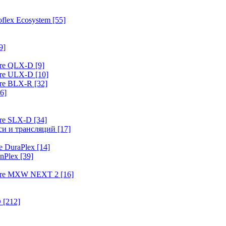
flex Ecosystem
[55]
9]
ure QLX-D
[9]
ure ULX-D
[10]
ure BLX-R
[32]
6]
ure SLX-D
[34]
иси и трансляций
[17]
e DuraPlex
[14]
nPlex
[39]
hure MXW NEXT 2
[16]
O
[212]