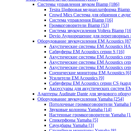
Системы управления звуком Biamp
[186]
Tesira Цифровая медиаплатформа Biamp
Crowd Mics Система для общения с ауд
Система управления Biamp
[16]
Громкоговорители Biamp
[53]
Система звукоусиления Voltera Biamp
[16
Devio Аудиорешение для переговорных
Оборудование звукоусиления EM Acoustics
[87
Акустические системы EM Acoustics 
Сабвуферы EM Acoustics серии S
[16]
Акустические системы EM Acoustics с
Акустические системы EM Acoustics сер
Акустические системы EM Acoustics сер
Сценические мониторы EM Acoustics
[6]
Усилители EM Acoustics
[9]
Сабвуферы EM Acoustics серии CS (кар
Аксессуары для акустических систем EM
Адаптеры Audinate Dante для звукового обор
Оборудование звукоусиления Yamaha
[254]
Потолочные громкоговорители Yamaha
Звуковые колонны Yamaha
[14]
Настенные громкоговорители Yamaha
[1
Спикерфоны Yamaha
[5]
Саундбары Yamaha
[3]
Студийные мониторы Yamaha
[8]