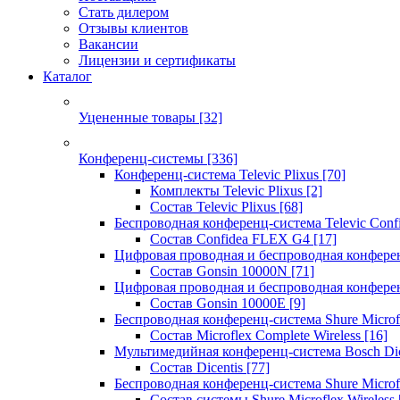
Стать дилером
Отзывы клиентов
Вакансии
Лицензии и сертификаты
Каталог
Уцененные товары
[32]
Конференц-системы
[336]
Конференц-система Televic Plixus
[70]
Комплекты Televic Plixus
[2]
Состав Televic Plixus
[68]
Беспроводная конференц-система Televic Con
Состав Confidea FLEX G4
[17]
Цифровая проводная и беспроводная конфере
Состав Gonsin 10000N
[71]
Цифровая проводная и беспроводная конфере
Состав Gonsin 10000E
[9]
Беспроводная конференц-система Shure Microfl
Состав Microflex Complete Wireless
[16]
Мультимедийная конференц-система Bosch Dic
Состав Dicentis
[77]
Беспроводная конференц-система Shure Microfl
Состав системы Shure Microflex Wireless