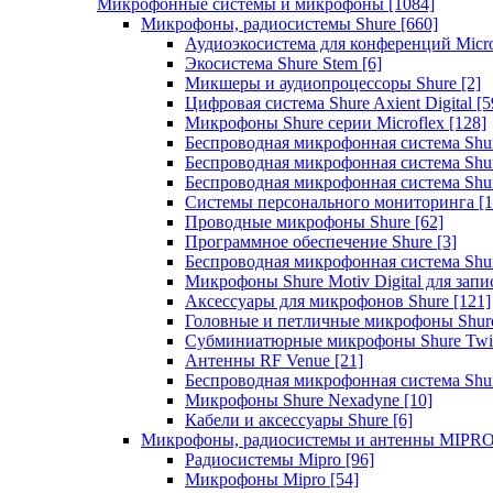
Микрофонные системы и микрофоны
[1084]
Микрофоны, радиосистемы Shure
[660]
Аудиоэкосистема для конференций Micro
Экосистема Shure Stem
[6]
Микшеры и аудиопроцессоры Shure
[2]
Цифровая система Shure Axient Digital
[5
Микрофоны Shure серии Microflex
[128]
Беспроводная микрофонная система Sh
Беспроводная микрофонная система Sh
Беспроводная микрофонная система Sh
Системы персонального мониторинга
[1
Проводные микрофоны Shure
[62]
Программное обеспечение Shure
[3]
Беспроводная микрофонная система Sh
Микрофоны Shure Motiv Digital для зап
Аксессуары для микрофонов Shure
[121]
Головные и петличные микрофоны Shur
Субминиатюрные микрофоны Shure Twi
Антенны RF Venue
[21]
Беспроводная микрофонная система S
Микрофоны Shure Nexadyne
[10]
Кабели и аксессуары Shure
[6]
Микрофоны, радиосистемы и антенны MIPR
Радиосистемы Mipro
[96]
Микрофоны Mipro
[54]