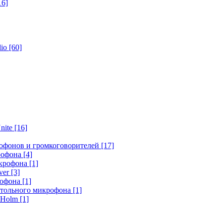
16]
dio
[60]
nite
[16]
офонов и громкоговорителей
[17]
крофона
[4]
икрофона
[1]
ver
[3]
рофона
[1]
стольного микрофона
[1]
r Holm
[1]