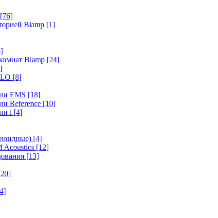
[76]
иторией Biamp
[1]
]
 комнат Biamp
[24]
]
HALO
[8]
ерии EMS
[18]
ии Reference
[10]
ии i
[4]
диоидные)
[4]
 Acoustics
[12]
удования
[13]
[20]
4]