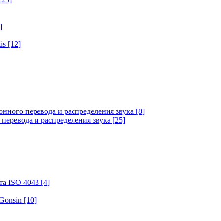
]
tis
[12]
онного перевода и распределения звука
[8]
 перевода и распределения звука
[25]
та ISO 4043
[4]
 Gonsin
[10]