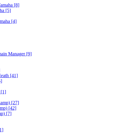
Yamaha
[8]
aha
[5]
amaha
[4]
main Manager
[9]
]
Heath
[41]
5]
h
[1]
iamp)
[27]
amp)
[42]
mp)
[7]
1]