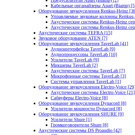
Предусилители Apart (Biamp)
[2]
Кабельные органайзеры Apart (Biamp)
[5
Оборудование звукоусиления Renkus-Heinz
[3
Управляемые звуковые колонны Renkus
Акустические системы Renkus-Heinz с
Акустические системы Renkus-Heinz сер
Акустические системы TEFRA
[15]
Звуковое оборудование ATEN
[7]
Оборудование звукоусиления TaverLab
[41]
Аудиоинтерфейсы TaverLab
[9]
Аудиопроцессоры TaverLab
[10]
Усилители TaverLab
[9]
Микшеры TaverLab
[2]
Акустические системы TaverLab
[7]
Микрофонные системы TaverLab
[3]
Системы управления TaverLab
[1]
Оборудование звукоусиления Electro-Voice
[29
Акустические системы Electro-Voice
[21]
Сабвуферы Electro-Voice
[8]
Оборудование звукоусиления Dynacord
[8]
Усилители мощности Dynacord
[8]
Оборудование звукоусиления SHURE
[9]
Усилители Shure
[1]
Громкоговорители Shure
[8]
Акустические системы DS Proaudio
[42]