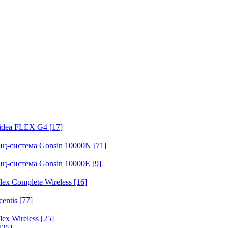
fidea FLEX G4
[17]
нц-система Gonsin 10000N
[71]
нц-система Gonsin 10000E
[9]
ex Complete Wireless
[16]
entis
[77]
ex Wireless
[25]
[25]