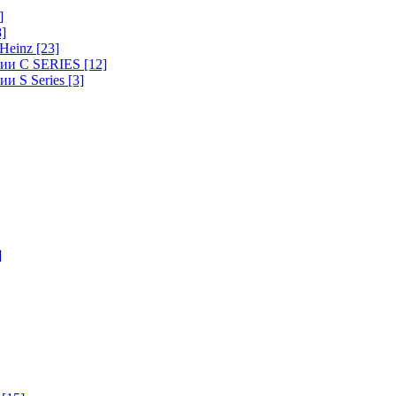
]
8]
-Heinz
[23]
ерии C SERIES
[12]
ии S Series
[3]
]