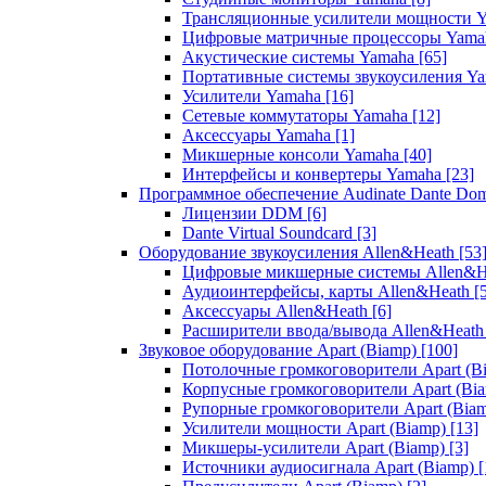
Трансляционные усилители мощности 
Цифровые матричные процессоры Yam
Акустические системы Yamaha
[65]
Портативные системы звукоусиления Y
Усилители Yamaha
[16]
Сетевые коммутаторы Yamaha
[12]
Аксессуары Yamaha
[1]
Микшерные консоли Yamaha
[40]
Интерфейсы и конвертеры Yamaha
[23]
Программное обеспечение Audinate Dante Do
Лицензии DDM
[6]
Dante Virtual Soundcard
[3]
Оборудование звукоусиления Allen&Heath
[53
Цифровые микшерные системы Allen&
Аудиоинтерфейсы, карты Allen&Heath
[
Аксессуары Allen&Heath
[6]
Расширители ввода/вывода Allen&Heat
Звуковое оборудование Apart (Biamp)
[100]
Потолочные громкоговорители Apart (B
Корпусные громкоговорители Apart (Bi
Рупорные громкоговорители Apart (Bia
Усилители мощности Apart (Biamp)
[13]
Микшеры-усилители Apart (Biamp)
[3]
Источники аудиосигнала Apart (Biamp)
[