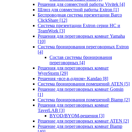
Решения для совместной работы Vivitek
[4]
Шлюз для совместной работы Extron
[1]
Беспроводная система презентации Barco
ClickShare
[12]
Система презентации Extron серии HC и
TeamWork
[3]
Решения для переговорных комнат Yamaha
[10]
Система бронирования переговорных Extron
[4]
Состав системы бронирования
переговорных
[4]
Решения для переговорных комнат
WyreStorm
[29]
Решения «все-в-одном» Kandao
[8]
Система бронирования помещений ATEN
[5]
Решение для переговорных комнат Gonsin
[1]
Система бронирования помещений Biamp
[2]
Решения для переговорных комнат
TaverLAB
[3]
BYOD/BYOM-решения
[3]
Решение для переговорных комнат ATEN
[2]
Решение для переговорных комнат Biamp
[40]