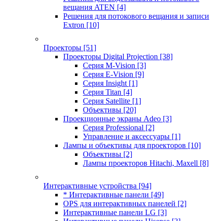
вещания ATEN
[4]
Решения для потокового вещания и записи
Extron
[10]
Проекторы
[51]
Проекторы Digital Projection
[38]
Серия M-Vision
[3]
Серия E-Vision
[9]
Серия Insight
[1]
Серия Titan
[4]
Серия Satellite
[1]
Объективы
[20]
Проекционные экраны Adeo
[3]
Серия Professional
[2]
Управление и аксессуары
[1]
Лампы и объективы для проекторов
[10]
Объективы
[2]
Лампы проекторов Hitachi, Maxell
[8]
Интерактивные устройства
[94]
* Интерактивные панели
[49]
OPS для интерактивных панелей
[2]
Интерактивные панели LG
[3]