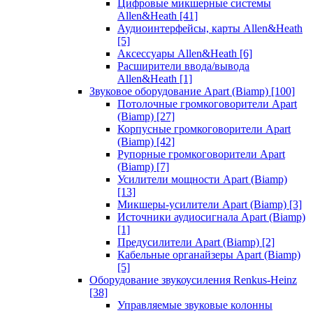
Цифровые микшерные системы
Allen&Heath
[41]
Аудиоинтерфейсы, карты Allen&Heath
[5]
Аксессуары Allen&Heath
[6]
Расширители ввода/вывода
Allen&Heath
[1]
Звуковое оборудование Apart (Biamp)
[100]
Потолочные громкоговорители Apart
(Biamp)
[27]
Корпусные громкоговорители Apart
(Biamp)
[42]
Рупорные громкоговорители Apart
(Biamp)
[7]
Усилители мощности Apart (Biamp)
[13]
Микшеры-усилители Apart (Biamp)
[3]
Источники аудиосигнала Apart (Biamp)
[1]
Предусилители Apart (Biamp)
[2]
Кабельные органайзеры Apart (Biamp)
[5]
Оборудование звукоусиления Renkus-Heinz
[38]
Управляемые звуковые колонны