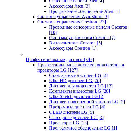
Сенсорные панели Aten
[4]
Аксессуары Aten
[3]
Программное обеспечение Aten
[1]
Системы управления WyreStorm
[2]
Системы управления Crestron
[23]
Проводные сенсорные панели Crestron
[10]
Системы управления Crestron
[7]
Видеосистемы Crestron
[5]
Аксессуары Crestron
[1]
Профессиональные дисплеи
[392]
Профессиональные дисплеи, видеостены и
проекторы LG
[127]
Стандартные дисплеи LG
[2]
Ultra HD дисплеи LG
[26]
Дисплеи для видеостен LG
[13]
Комплекты видеостен LG
[28]
Ultra Stretch дисплеи LG
[2]
Дисплеи повышенной яркости LG
[5]
Прозрачные дисплеи LG
[4]
OLED дисплеи LG
[5]
Сенсорные дисплеи LG
[3]
Проекторы LG
[13]
Программное обеспечение LG
[1]