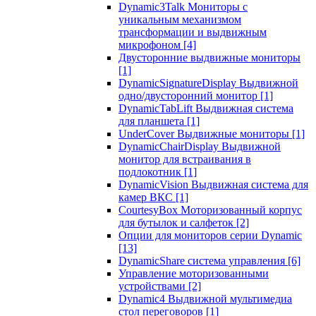
Dynamic3Talk Мониторы с
уникальным механизмом
трансформации и выдвижным
микрофоном
[4]
Двусторонние выдвижные мониторы
[1]
DynamicSignatureDisplay Выдвижной
одно/двусторонний монитор
[1]
DynamicTabLift Выдвижная система
для планшета
[1]
UnderCover Выдвижные мониторы
[1]
DynamicChairDisplay Выдвижной
монитор для встраивания в
подлокотник
[1]
DynamicVision Выдвижная система для
камер ВКС
[1]
CourtesyBox Моторизованный корпус
для бутылок и салфеток
[2]
Опции для мониторов серии Dynamic
[13]
DynamicShare система управления
[6]
Управление моторизованными
устройствами
[2]
Dynamic4 Выдвижной мультимедиа
стол переговоров
[1]