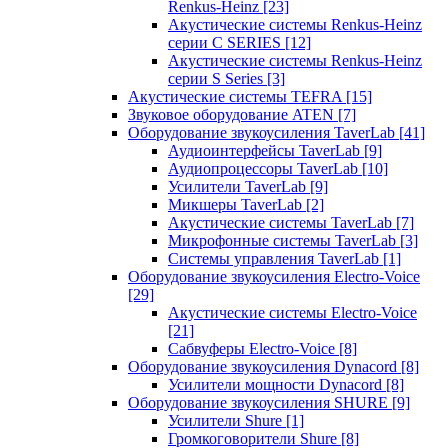
Renkus-Heinz
[23]
Акустические системы Renkus-Heinz
серии C SERIES
[12]
Акустические системы Renkus-Heinz
серии S Series
[3]
Акустические системы TEFRA
[15]
Звуковое оборудование ATEN
[7]
Оборудование звукоусиления TaverLab
[41]
Аудиоинтерфейсы TaverLab
[9]
Аудиопроцессоры TaverLab
[10]
Усилители TaverLab
[9]
Микшеры TaverLab
[2]
Акустические системы TaverLab
[7]
Микрофонные системы TaverLab
[3]
Системы управления TaverLab
[1]
Оборудование звукоусиления Electro-Voice
[29]
Акустические системы Electro-Voice
[21]
Сабвуферы Electro-Voice
[8]
Оборудование звукоусиления Dynacord
[8]
Усилители мощности Dynacord
[8]
Оборудование звукоусиления SHURE
[9]
Усилители Shure
[1]
Громкоговорители Shure
[8]