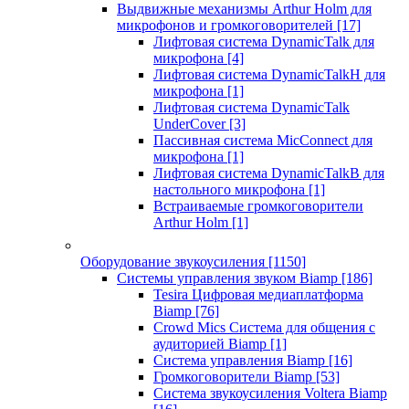
Выдвижные механизмы Arthur Holm для
микрофонов и громкоговорителей
[17]
Лифтовая система DynamicTalk для
микрофона
[4]
Лифтовая система DynamicTalkH для
микрофона
[1]
Лифтовая система DynamicTalk
UnderCover
[3]
Пассивная система MicConnect для
микрофона
[1]
Лифтовая система DynamicTalkB для
настольного микрофона
[1]
Встраиваемые громкоговорители
Arthur Holm
[1]
Оборудование звукоусиления
[1150]
Системы управления звуком Biamp
[186]
Tesira Цифровая медиаплатформа
Biamp
[76]
Crowd Mics Система для общения с
аудиторией Biamp
[1]
Система управления Biamp
[16]
Громкоговорители Biamp
[53]
Система звукоусиления Voltera Biamp