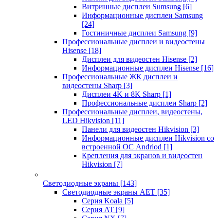
Витринные дисплеи Sumsung
[6]
Информационные дисплеи Samsung
[24]
Гостиничные дисплеи Samsung
[9]
Профессиональные дисплеи и видеостены
Hisense
[18]
Дисплеи для видеостен Hisense
[2]
Информационные дисплеи Hisense
[16]
Профессиональные ЖК дисплеи и
видеостены Sharp
[3]
Дисплеи 4K и 8K Sharp
[1]
Профессиональные дисплеи Sharp
[2]
Профессиональные дисплеи, видеостены,
LED Hikvision
[11]
Панели для видеостен Hikvision
[3]
Информационные дисплеи Hikvision со
встроенной ОС Andriod
[1]
Крепления для экранов и видеостен
Hikvision
[7]
Светодиодные экраны
[143]
Светодиодные экраны AET
[35]
Cерия Koala
[5]
Серия AT
[9]