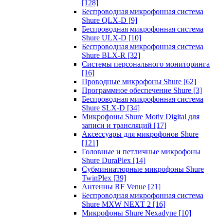
[128]
Беспроводная микрофонная система
Shure QLX-D
[9]
Беспроводная микрофонная система
Shure ULX-D
[10]
Беспроводная микрофонная система
Shure BLX-R
[32]
Системы персонального мониторинга
[16]
Проводные микрофоны Shure
[62]
Программное обеспечение Shure
[3]
Беспроводная микрофонная система
Shure SLX-D
[34]
Микрофоны Shure Motiv Digital для
записи и трансляций
[17]
Аксессуары для микрофонов Shure
[121]
Головные и петличные микрофоны
Shure DuraPlex
[14]
Субминиатюрные микрофоны Shure
TwinPlex
[39]
Антенны RF Venue
[21]
Беспроводная микрофонная система
Shure MXW NEXT 2
[16]
Микрофоны Shure Nexadyne
[10]