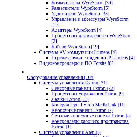
Коммутаторы WyreStorm
[30]
Разветвители WyreStorm
[5]
Удлинители WyreStorm
[38]
Управление и аксессуары WyreStorm
[19]
Адаптеры WyreStorm
[4]
Процессоры для видеостен WyreStorm
[2]
Кабели WyreStorm
[19]
Системы AV коммутации Lumens
[4]
Передача аудио / видео по IP Lumens
[4]
Видеоконтроллеры и ПО Forsite
[8]
Оборудование управления
[104]
Системы управления Extron
[71]
Сенсорные панели Extron
[22]
Процессоры управления Extron
[9]
Лючки Extron
[13]
Контроллеры Extron MediaLink
[11]
Кнопочные панели Extron
[7]
Сетевые кнопочные панели Extron
[8]
Контроллеры рабочего пространства
Extron
[1]
Системы управления Aten
[8]