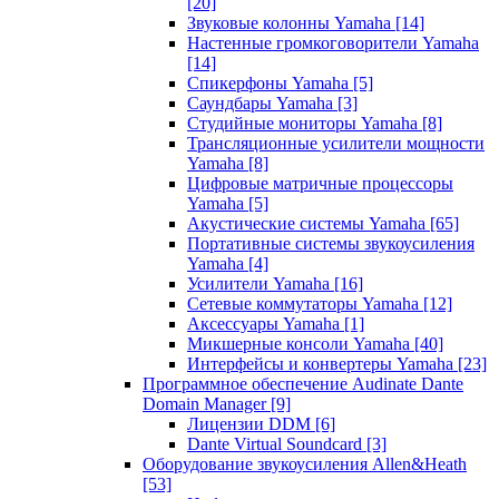
[20]
Звуковые колонны Yamaha
[14]
Настенные громкоговорители Yamaha
[14]
Спикерфоны Yamaha
[5]
Саундбары Yamaha
[3]
Студийные мониторы Yamaha
[8]
Трансляционные усилители мощности
Yamaha
[8]
Цифровые матричные процессоры
Yamaha
[5]
Акустические системы Yamaha
[65]
Портативные системы звукоусиления
Yamaha
[4]
Усилители Yamaha
[16]
Сетевые коммутаторы Yamaha
[12]
Аксессуары Yamaha
[1]
Микшерные консоли Yamaha
[40]
Интерфейсы и конвертеры Yamaha
[23]
Программное обеспечение Audinate Dante
Domain Manager
[9]
Лицензии DDM
[6]
Dante Virtual Soundcard
[3]
Оборудование звукоусиления Allen&Heath
[53]