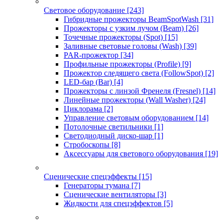
Световое оборудование
[243]
Гибридные прожекторы BeamSpotWash
[31]
Прожекторы с узким лучом (Beam)
[26]
Точечные прожекторы (Spot)
[15]
Заливные световые головы (Wash)
[39]
PAR-прожектор
[34]
Профильные прожекторы (Profile)
[9]
Прожектор следящего света (FollowSpot)
[2]
LED-бар (Bar)
[4]
Прожекторы с линзой Френеля (Fresnel)
[14]
Линейные прожекторы (Wall Washer)
[24]
Циклорама
[2]
Управление световым оборудованием
[14]
Потолочные светильники
[1]
Светодиодный диско-шар
[1]
Стробоскопы
[8]
Аксессуары для светового оборудования
[19]
Сценические спецэффекты
[15]
Генераторы тумана
[7]
Сценические вентиляторы
[3]
Жидкости для спецэффектов
[5]