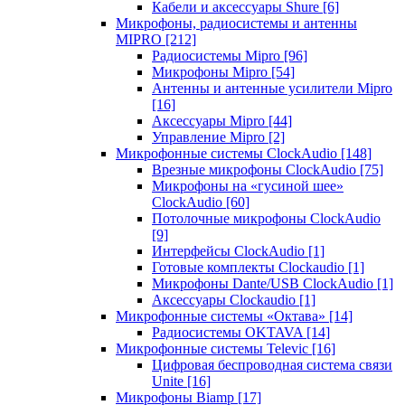
Кабели и аксессуары Shure
[6]
Микрофоны, радиосистемы и антенны
MIPRO
[212]
Радиосистемы Mipro
[96]
Микрофоны Mipro
[54]
Антенны и антенные усилители Mipro
[16]
Аксессуары Mipro
[44]
Управление Mipro
[2]
Микрофонные системы ClockAudio
[148]
Врезные микрофоны ClockAudio
[75]
Микрофоны на «гусиной шее»
ClockAudio
[60]
Потолочные микрофоны ClockAudio
[9]
Интерфейсы ClockAudio
[1]
Готовые комплекты Clockaudio
[1]
Микрофоны Dante/USB ClockAudio
[1]
Аксессуары Clockaudio
[1]
Микрофонные системы «Октава»
[14]
Радиосистемы OKTAVA
[14]
Микрофонные системы Televic
[16]
Цифровая беспроводная система связи
Unite
[16]
Микрофоны Biamp
[17]