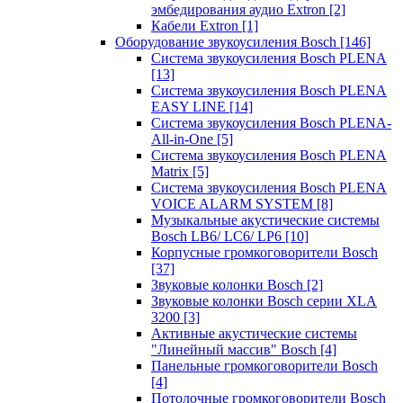
эмбедирования аудио Extron
[2]
Кабели Extron
[1]
Оборудование звукоусиления Bosch
[146]
Система звукоусиления Bosch PLENA
[13]
Система звукоусиления Bosch PLENA
EASY LINE
[14]
Система звукоусиления Bosch PLENA-
All-in-One
[5]
Система звукоусиления Bosch PLENA
Matrix
[5]
Система звукоусиления Bosch PLENA
VOICE ALARM SYSTEM
[8]
Музыкальные акустические системы
Bosch LB6/ LC6/ LP6
[10]
Корпусные громкоговорители Bosch
[37]
Звуковые колонки Bosch
[2]
Звуковые колонки Bosch серии XLA
3200
[3]
Активные акустические системы
"Линейный массив" Bosch
[4]
Панельные громкоговорители Bosch
[4]
Потолочные громкоговорители Bosch