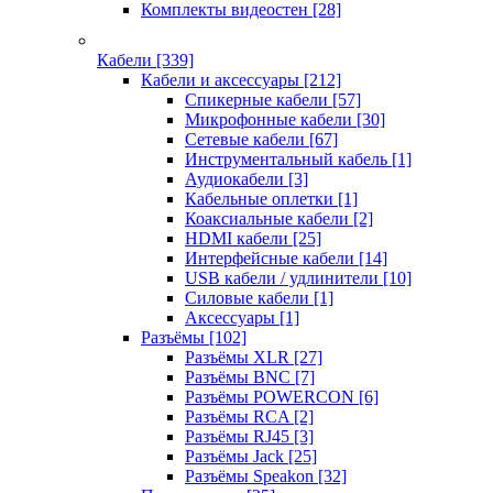
Комплекты видеостен
[28]
Кабели
[339]
Кабели и аксессуары
[212]
Спикерные кабели
[57]
Микрофонные кабели
[30]
Сетевые кабели
[67]
Инструментальный кабель
[1]
Аудиокабели
[3]
Кабельные оплетки
[1]
Коаксиальные кабели
[2]
HDMI кабели
[25]
Интерфейсные кабели
[14]
USB кабели / удлинители
[10]
Силовые кабели
[1]
Аксессуары
[1]
Разъёмы
[102]
Разъёмы XLR
[27]
Разъёмы BNC
[7]
Разъёмы POWERCON
[6]
Разъёмы RCA
[2]
Разъёмы RJ45
[3]
Разъёмы Jack
[25]
Разъёмы Speakon
[32]