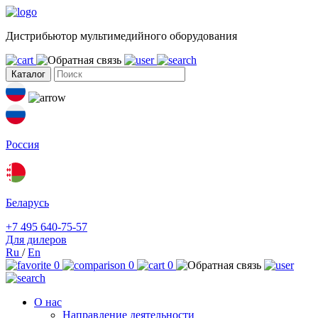
Дистрибьютор мультимедийного оборудования
Каталог
Россия
Беларусь
+7 495 640-75-57
Для дилеров
Ru
/
En
0
0
0
О нас
Направление деятельности