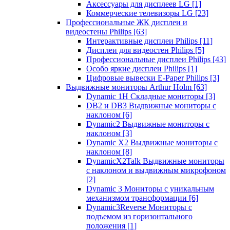
Аксессуары для дисплеев LG
[1]
Коммерческие телевизоры LG
[23]
Профессиональные ЖК дисплеи и
видеостены Philips
[63]
Интерактивные дисплеи Philips
[11]
Дисплеи для видеостен Philips
[5]
Профессиональные дисплеи Philips
[43]
Особо яркие дисплеи Philips
[1]
Цифровые вывески E-Paper Philips
[3]
Выдвижные мониторы Arthur Holm
[63]
Dynamic 1Н Складные мониторы
[3]
DB2 и DB3 Выдвижные мониторы с
наклоном
[6]
Dynamic2 Выдвижные мониторы с
наклоном
[3]
Dynamic X2 Выдвижные мониторы с
наклоном
[8]
DynamicX2Talk Выдвижные мониторы
с наклоном и выдвижным микрофоном
[2]
Dynamic 3 Мониторы с уникальным
механизмом трансформации
[6]
Dynamic3Reverse Мониторы с
подъемом из горизонтального
положения
[1]