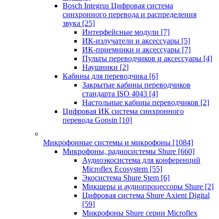
Bosch Integrus Цифровая система
синхронного перевода и распределения
звука
[25]
Интерфейсные модули
[7]
ИК-излучатели и аксессуары
[5]
ИК-приемники и аксессуары
[7]
Пульты переводчиков и аксессуары
[4]
Наушники
[2]
Кабины для переводчика
[6]
Закрытые кабины переводчиков
стандарта ISO 4043
[4]
Настольные кабины переводчиков
[2]
Цифровая ИК система синхронного
перевода Gonsin
[10]
Микрофонные системы и микрофоны
[1084]
Микрофоны, радиосистемы Shure
[660]
Аудиоэкосистема для конференций
Microflex Ecosystem
[55]
Экосистема Shure Stem
[6]
Микшеры и аудиопроцессоры Shure
[2]
Цифровая система Shure Axient Digital
[59]
Микрофоны Shure серии Microflex