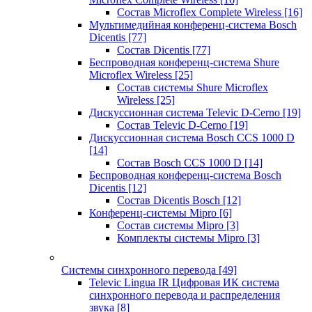
Состав Microflex Complete Wireless
[16]
Мультимедийная конференц-система Bosch
Dicentis
[77]
Состав Dicentis
[77]
Беспроводная конференц-система Shure
Microflex Wireless
[25]
Состав системы Shure Microflex
Wireless
[25]
Дискуссионная система Televic D-Cerno
[19]
Состав Televic D-Cerno
[19]
Дискуссионная система Bosch CCS 1000 D
[14]
Состав Bosch CCS 1000 D
[14]
Беспроводная конференц-система Bosch
Dicentis
[12]
Состав Dicentis Bosch
[12]
Конференц-системы Mipro
[6]
Состав системы Mipro
[3]
Комплекты системы Mipro
[3]
Системы синхронного перевода
[49]
Televic Lingua IR Цифровая ИК система
синхронного перевода и распределения
звука
[8]