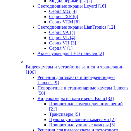
Медиа периметры
[2]
Светодиодные экраны Leyard
[16]
Серия MG
[4]
Серия TXF
[6]
Серия VEM
[6]
Светодиодные экраны LianTronics
[12]
Серия VA
[4]
Серия VL
[4]
Серия VH
[3]
Серия V
[1]
Аксессуары для LED панелей
[2]
Видеокамеры и устройства записи и трансляции
[106]
Решения для захвата и передачи видео
Lumens
[9]
Поворотные и стационарные камеры Lumens
[50]
Видеокамеры и трансиверы Bolin
[33]
Поворотные камеры для помещений
[21]
Трансиверы
[5]
Пульты управления камерами
[2]
Поворотные уличные камеры
[5]
Решения для видеозахвата и потокового