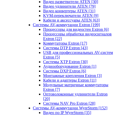
Видео разветвители ATEN
[30]
Видео удлинители ATEN
[79]
Видео конвертеры ATEN
[31]
KVM-переключатели ATEN
[9]
Кабели и аксессуары ATEN
[63]
Системы AV-коммутации Extron
[199]
Процессоры для видеостен Extron
[6]
Процессоры обработки видеосигналов
Extron
[22]
Коммутаторы Extron
[17]
Системы DTP Extron
[43]
USB для профессиональных AV-систем
Extron
[5]
Системы XTP Extron
[30]
Аудиооборудование Extron
[1]
Системы DXP Extron
[6]
Монтажные крепления Extron
[3]
Кабели и адаптеры Extron
[11]
Модульные матричные коммутаторы
Extron
[7]
Оптоволоконные удлинители Extron
[20]
Системы NAV Pro Extron
[28]
Системы AV-коммутации WyreStorm
[152]
Видео по IP WyreStorm
[35]