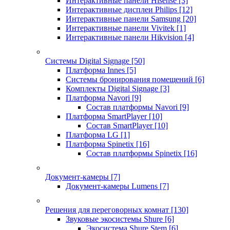
Интерактивные панели Hisense
[3]
Интерактивные дисплеи Philips
[12]
Интерактивные панели Samsung
[20]
Интерактивные панели Vivitek
[1]
Интерактивные панели Hikvision
[4]
Системы Digital Signage
[50]
Платформа Innes
[5]
Системы бронирования помещений
[6]
Комплекты Digital Signage
[3]
Платформа Navori
[9]
Состав платформы Navori
[9]
Платформа SmartPlayer
[10]
Состав SmartPlayer
[10]
Платформа LG
[1]
Платформа Spinetix
[16]
Состав платформы Spinetix
[16]
Документ-камеры
[7]
Документ-камеры Lumens
[7]
Решения для переговорных комнат
[130]
Звуковые экосистемы Shure
[6]
Экосистема Shure Stem
[6]