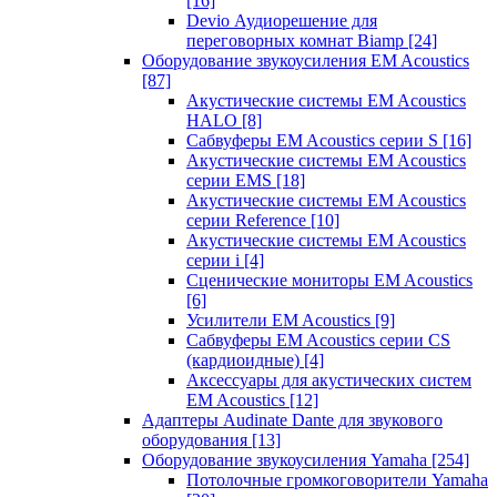
[16]
Devio Аудиорешение для
переговорных комнат Biamp
[24]
Оборудование звукоусиления EM Acoustics
[87]
Акустические системы EM Acoustics
HALO
[8]
Сабвуферы EM Acoustics серии S
[16]
Акустические системы EM Acoustics
серии EMS
[18]
Акустические системы EM Acoustics
серии Reference
[10]
Акустические системы EM Acoustics
серии i
[4]
Сценические мониторы EM Acoustics
[6]
Усилители EM Acoustics
[9]
Сабвуферы EM Acoustics серии CS
(кардиоидные)
[4]
Аксессуары для акустических систем
EM Acoustics
[12]
Адаптеры Audinate Dante для звукового
оборудования
[13]
Оборудование звукоусиления Yamaha
[254]
Потолочные громкоговорители Yamaha