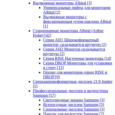
Выдвижные мониторы Albiral
[3]
Универсальные лифты для мониторов
Albiral
[2]
Выдвижные мониторы с
фиксированным углом наклона Albiral
[1]
Стационарные мониторы Albiral (Arthur
Holm)
[42]
Серия AH1 Широкоформатный
монитор, складывается вручную
[2]
Серия AH2 Монитор складывается
вручную
[2]
Серия RISE Настенные мониторы
[14]
Серия DROP Мониторы для установки
в стену
[15]
Опции для мониторов серии RISE и
DROP
[9]
Сверхширокоформатные дисплеи 21:9 Jupiter
[5]
Профессиональные дисплеи и видеостены
Samsung
[57]
Светодиодные экраны Samsung
[3]
Всепогодные дисплеи Samsung
[5]
Специальные дисплеи Samsung
[3]
Панели для видеостен Samsung
[7]