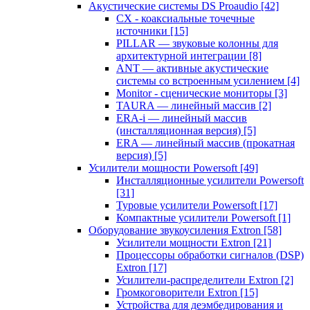
Акустические системы DS Proaudio
[42]
CX - коаксиальные точечные
источники
[15]
PILLAR — звуковые колонны для
архитектурной интеграции
[8]
ANT — активные акустические
системы со встроенным усилением
[4]
Monitor - сценические мониторы
[3]
TAURA — линейный массив
[2]
ERA-i — линейный массив
(инсталляционная версия)
[5]
ERA — линейный массив (прокатная
версия)
[5]
Усилители мощности Powersoft
[49]
Инсталляционные усилители Powersoft
[31]
Туровые усилители Powersoft
[17]
Компактные усилители Powersoft
[1]
Оборудование звукоусиления Extron
[58]
Усилители мощности Extron
[21]
Процессоры обработки сигналов (DSP)
Extron
[17]
Усилители-распределители Extron
[2]
Громкоговорители Extron
[15]
Устройства для деэмбедирования и