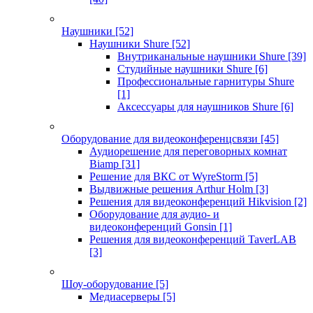
Наушники
[52]
Наушники Shure
[52]
Внутриканальные наушники Shure
[39]
Студийные наушники Shure
[6]
Профессиональные гарнитуры Shure
[1]
Аксессуары для наушников Shure
[6]
Оборудование для видеоконференцсвязи
[45]
Аудиорешение для переговорных комнат
Biamp
[31]
Решение для ВКС от WyreStorm
[5]
Выдвижные решения Arthur Holm
[3]
Решения для видеоконференций Hikvision
[2]
Оборудование для аудио- и
видеоконференций Gonsin
[1]
Решения для видеоконференций TaverLAB
[3]
Шоу-оборудование
[5]
Медиасерверы
[5]