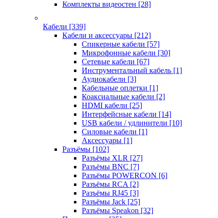
Комплекты видеостен
[28]
Кабели
[339]
Кабели и аксессуары
[212]
Спикерные кабели
[57]
Микрофонные кабели
[30]
Сетевые кабели
[67]
Инструментальный кабель
[1]
Аудиокабели
[3]
Кабельные оплетки
[1]
Коаксиальные кабели
[2]
HDMI кабели
[25]
Интерфейсные кабели
[14]
USB кабели / удлинители
[10]
Силовые кабели
[1]
Аксессуары
[1]
Разъёмы
[102]
Разъёмы XLR
[27]
Разъёмы BNC
[7]
Разъёмы POWERCON
[6]
Разъёмы RCA
[2]
Разъёмы RJ45
[3]
Разъёмы Jack
[25]
Разъёмы Speakon
[32]