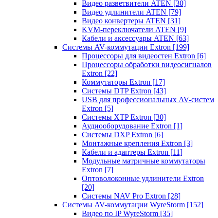
Видео разветвители ATEN
[30]
Видео удлинители ATEN
[79]
Видео конвертеры ATEN
[31]
KVM-переключатели ATEN
[9]
Кабели и аксессуары ATEN
[63]
Системы AV-коммутации Extron
[199]
Процессоры для видеостен Extron
[6]
Процессоры обработки видеосигналов
Extron
[22]
Коммутаторы Extron
[17]
Системы DTP Extron
[43]
USB для профессиональных AV-систем
Extron
[5]
Системы XTP Extron
[30]
Аудиооборудование Extron
[1]
Системы DXP Extron
[6]
Монтажные крепления Extron
[3]
Кабели и адаптеры Extron
[11]
Модульные матричные коммутаторы
Extron
[7]
Оптоволоконные удлинители Extron
[20]
Системы NAV Pro Extron
[28]
Системы AV-коммутации WyreStorm
[152]
Видео по IP WyreStorm
[35]