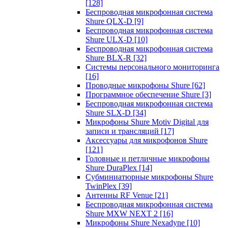
[128]
Беспроводная микрофонная система
Shure QLX-D
[9]
Беспроводная микрофонная система
Shure ULX-D
[10]
Беспроводная микрофонная система
Shure BLX-R
[32]
Системы персонального мониторинга
[16]
Проводные микрофоны Shure
[62]
Программное обеспечение Shure
[3]
Беспроводная микрофонная система
Shure SLX-D
[34]
Микрофоны Shure Motiv Digital для
записи и трансляций
[17]
Аксессуары для микрофонов Shure
[121]
Головные и петличные микрофоны
Shure DuraPlex
[14]
Субминиатюрные микрофоны Shure
TwinPlex
[39]
Антенны RF Venue
[21]
Беспроводная микрофонная система
Shure MXW NEXT 2
[16]
Микрофоны Shure Nexadyne
[10]