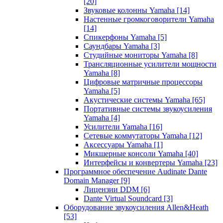
[20]
Звуковые колонны Yamaha
[14]
Настенные громкоговорители Yamaha
[14]
Спикерфоны Yamaha
[5]
Саундбары Yamaha
[3]
Студийные мониторы Yamaha
[8]
Трансляционные усилители мощности
Yamaha
[8]
Цифровые матричные процессоры
Yamaha
[5]
Акустические системы Yamaha
[65]
Портативные системы звукоусиления
Yamaha
[4]
Усилители Yamaha
[16]
Сетевые коммутаторы Yamaha
[12]
Аксессуары Yamaha
[1]
Микшерные консоли Yamaha
[40]
Интерфейсы и конвертеры Yamaha
[23]
Программное обеспечение Audinate Dante
Domain Manager
[9]
Лицензии DDM
[6]
Dante Virtual Soundcard
[3]
Оборудование звукоусиления Allen&Heath
[53]