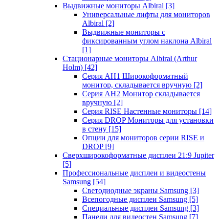
Выдвижные мониторы Albiral
[3]
Универсальные лифты для мониторов
Albiral
[2]
Выдвижные мониторы с
фиксированным углом наклона Albiral
[1]
Стационарные мониторы Albiral (Arthur
Holm)
[42]
Серия AH1 Широкоформатный
монитор, складывается вручную
[2]
Серия AH2 Монитор складывается
вручную
[2]
Серия RISE Настенные мониторы
[14]
Серия DROP Мониторы для установки
в стену
[15]
Опции для мониторов серии RISE и
DROP
[9]
Сверхширокоформатные дисплеи 21:9 Jupiter
[5]
Профессиональные дисплеи и видеостены
Samsung
[54]
Светодиодные экраны Samsung
[3]
Всепогодные дисплеи Samsung
[5]
Специальные дисплеи Samsung
[3]
Панели для видеостен Samsung
[7]