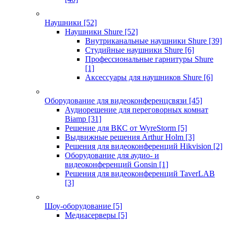
Наушники
[52]
Наушники Shure
[52]
Внутриканальные наушники Shure
[39]
Студийные наушники Shure
[6]
Профессиональные гарнитуры Shure
[1]
Аксессуары для наушников Shure
[6]
Оборудование для видеоконференцсвязи
[45]
Аудиорешение для переговорных комнат
Biamp
[31]
Решение для ВКС от WyreStorm
[5]
Выдвижные решения Arthur Holm
[3]
Решения для видеоконференций Hikvision
[2]
Оборудование для аудио- и
видеоконференций Gonsin
[1]
Решения для видеоконференций TaverLAB
[3]
Шоу-оборудование
[5]
Медиасерверы
[5]