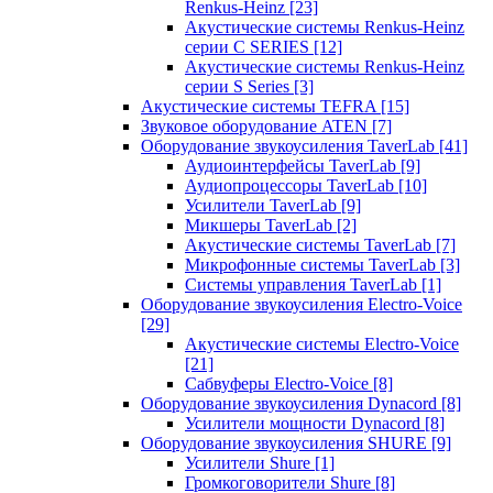
Renkus-Heinz
[23]
Акустические системы Renkus-Heinz
серии C SERIES
[12]
Акустические системы Renkus-Heinz
серии S Series
[3]
Акустические системы TEFRA
[15]
Звуковое оборудование ATEN
[7]
Оборудование звукоусиления TaverLab
[41]
Аудиоинтерфейсы TaverLab
[9]
Аудиопроцессоры TaverLab
[10]
Усилители TaverLab
[9]
Микшеры TaverLab
[2]
Акустические системы TaverLab
[7]
Микрофонные системы TaverLab
[3]
Системы управления TaverLab
[1]
Оборудование звукоусиления Electro-Voice
[29]
Акустические системы Electro-Voice
[21]
Сабвуферы Electro-Voice
[8]
Оборудование звукоусиления Dynacord
[8]
Усилители мощности Dynacord
[8]
Оборудование звукоусиления SHURE
[9]
Усилители Shure
[1]
Громкоговорители Shure
[8]