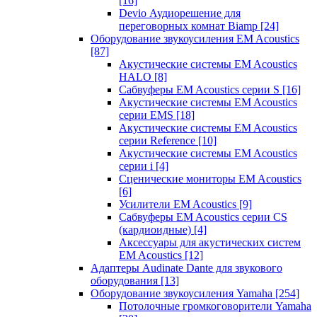
[16]
Devio Аудиорешение для
переговорных комнат Biamp
[24]
Оборудование звукоусиления EM Acoustics
[87]
Акустические системы EM Acoustics
HALO
[8]
Сабвуферы EM Acoustics серии S
[16]
Акустические системы EM Acoustics
серии EMS
[18]
Акустические системы EM Acoustics
серии Reference
[10]
Акустические системы EM Acoustics
серии i
[4]
Сценические мониторы EM Acoustics
[6]
Усилители EM Acoustics
[9]
Сабвуферы EM Acoustics серии CS
(кардиоидные)
[4]
Аксессуары для акустических систем
EM Acoustics
[12]
Адаптеры Audinate Dante для звукового
оборудования
[13]
Оборудование звукоусиления Yamaha
[254]
Потолочные громкоговорители Yamaha