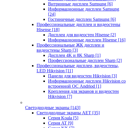
Витринные дисплеи Sumsung
[6]
Информационные дисплеи Samsung
[24]
Гостиничные дисплеи Samsung
[6]
Профессиональные дисплеи и видеостены
Hisense
[18]
Дисплеи для видеостен Hisense
[2]
Информационные дисплеи Hisense
[16]
Профессиональные ЖК дисплеи и
видеостены Sharp
[3]
Дисплеи 4K и 8K Sharp
[1]
Профессиональные дисплеи Sharp
[2]
Профессиональные дисплеи, видеостены,
LED Hikvision
[11]
Панели для видеостен Hikvision
[3]
Информационные дисплеи Hikvision со
встроенной ОС Andriod
[1]
Крепления для экранов и видеостен
Hikvision
[7]
Светодиодные экраны
[143]
Светодиодные экраны AET
[35]
Cерия Koala
[5]
Серия AT
[9]