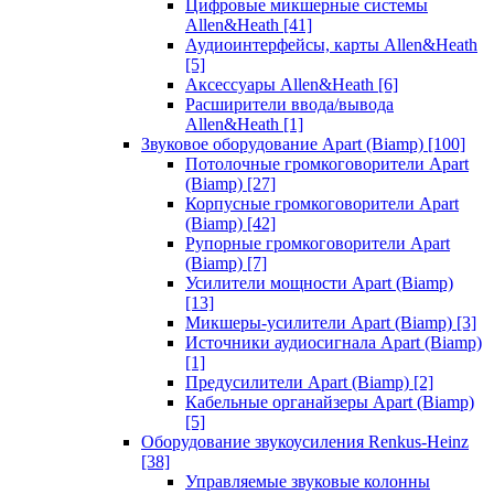
Цифровые микшерные системы
Allen&Heath
[41]
Аудиоинтерфейсы, карты Allen&Heath
[5]
Аксессуары Allen&Heath
[6]
Расширители ввода/вывода
Allen&Heath
[1]
Звуковое оборудование Apart (Biamp)
[100]
Потолочные громкоговорители Apart
(Biamp)
[27]
Корпусные громкоговорители Apart
(Biamp)
[42]
Рупорные громкоговорители Apart
(Biamp)
[7]
Усилители мощности Apart (Biamp)
[13]
Микшеры-усилители Apart (Biamp)
[3]
Источники аудиосигнала Apart (Biamp)
[1]
Предусилители Apart (Biamp)
[2]
Кабельные органайзеры Apart (Biamp)
[5]
Оборудование звукоусиления Renkus-Heinz
[38]
Управляемые звуковые колонны