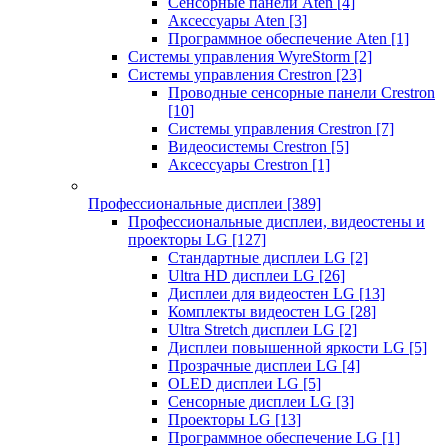
Сенсорные панели Aten
[4]
Аксессуары Aten
[3]
Программное обеспечение Aten
[1]
Системы управления WyreStorm
[2]
Системы управления Crestron
[23]
Проводные сенсорные панели Crestron
[10]
Системы управления Crestron
[7]
Видеосистемы Crestron
[5]
Аксессуары Crestron
[1]
Профессиональные дисплеи
[389]
Профессиональные дисплеи, видеостены и
проекторы LG
[127]
Стандартные дисплеи LG
[2]
Ultra HD дисплеи LG
[26]
Дисплеи для видеостен LG
[13]
Комплекты видеостен LG
[28]
Ultra Stretch дисплеи LG
[2]
Дисплеи повышенной яркости LG
[5]
Прозрачные дисплеи LG
[4]
OLED дисплеи LG
[5]
Сенсорные дисплеи LG
[3]
Проекторы LG
[13]
Программное обеспечение LG
[1]