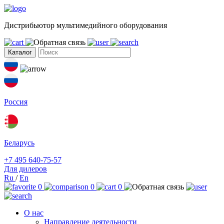
Дистрибьютор мультимедийного оборудования
Каталог
Россия
Беларусь
+7 495 640-75-57
Для дилеров
Ru
/
En
0
0
0
О нас
Направление деятельности