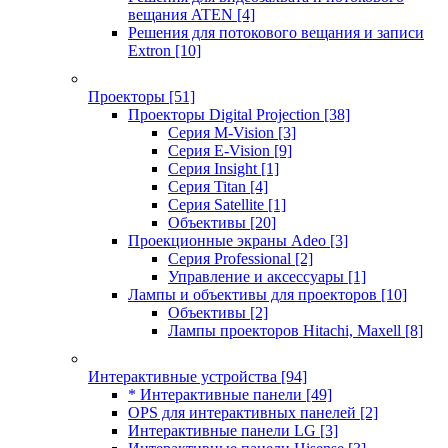
вещания ATEN
[4]
Решения для потокового вещания и записи
Extron
[10]
Проекторы
[51]
Проекторы Digital Projection
[38]
Серия M-Vision
[3]
Серия E-Vision
[9]
Серия Insight
[1]
Серия Titan
[4]
Серия Satellite
[1]
Объективы
[20]
Проекционные экраны Adeo
[3]
Серия Professional
[2]
Управление и аксессуары
[1]
Лампы и объективы для проекторов
[10]
Объективы
[2]
Лампы проекторов Hitachi, Maxell
[8]
Интерактивные устройства
[94]
* Интерактивные панели
[49]
OPS для интерактивных панелей
[2]
Интерактивные панели LG
[3]