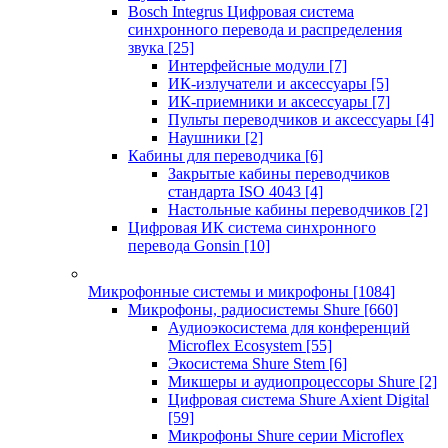
Bosch Integrus Цифровая система
синхронного перевода и распределения
звука
[25]
Интерфейсные модули
[7]
ИК-излучатели и аксессуары
[5]
ИК-приемники и аксессуары
[7]
Пульты переводчиков и аксессуары
[4]
Наушники
[2]
Кабины для переводчика
[6]
Закрытые кабины переводчиков
стандарта ISO 4043
[4]
Настольные кабины переводчиков
[2]
Цифровая ИК система синхронного
перевода Gonsin
[10]
Микрофонные системы и микрофоны
[1084]
Микрофоны, радиосистемы Shure
[660]
Аудиоэкосистема для конференций
Microflex Ecosystem
[55]
Экосистема Shure Stem
[6]
Микшеры и аудиопроцессоры Shure
[2]
Цифровая система Shure Axient Digital
[59]
Микрофоны Shure серии Microflex