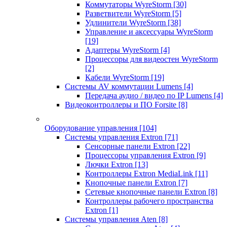
Коммутаторы WyreStorm
[30]
Разветвители WyreStorm
[5]
Удлинители WyreStorm
[38]
Управление и аксессуары WyreStorm
[19]
Адаптеры WyreStorm
[4]
Процессоры для видеостен WyreStorm
[2]
Кабели WyreStorm
[19]
Системы AV коммутации Lumens
[4]
Передача аудио / видео по IP Lumens
[4]
Видеоконтроллеры и ПО Forsite
[8]
Оборудование управления
[104]
Системы управления Extron
[71]
Сенсорные панели Extron
[22]
Процессоры управления Extron
[9]
Лючки Extron
[13]
Контроллеры Extron MediaLink
[11]
Кнопочные панели Extron
[7]
Сетевые кнопочные панели Extron
[8]
Контроллеры рабочего пространства
Extron
[1]
Системы управления Aten
[8]