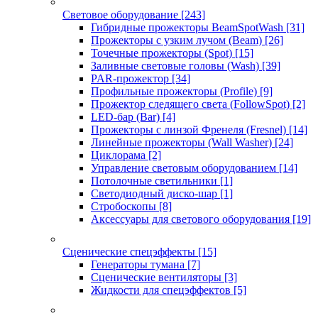
Световое оборудование
[243]
Гибридные прожекторы BeamSpotWash
[31]
Прожекторы с узким лучом (Beam)
[26]
Точечные прожекторы (Spot)
[15]
Заливные световые головы (Wash)
[39]
PAR-прожектор
[34]
Профильные прожекторы (Profile)
[9]
Прожектор следящего света (FollowSpot)
[2]
LED-бар (Bar)
[4]
Прожекторы с линзой Френеля (Fresnel)
[14]
Линейные прожекторы (Wall Washer)
[24]
Циклорама
[2]
Управление световым оборудованием
[14]
Потолочные светильники
[1]
Светодиодный диско-шар
[1]
Стробоскопы
[8]
Аксессуары для светового оборудования
[19]
Сценические спецэффекты
[15]
Генераторы тумана
[7]
Сценические вентиляторы
[3]
Жидкости для спецэффектов
[5]