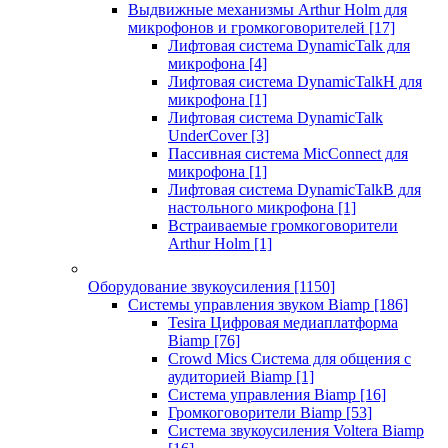
Выдвижные механизмы Arthur Holm для
микрофонов и громкоговорителей
[17]
Лифтовая система DynamicTalk для
микрофона
[4]
Лифтовая система DynamicTalkH для
микрофона
[1]
Лифтовая система DynamicTalk
UnderCover
[3]
Пассивная система MicConnect для
микрофона
[1]
Лифтовая система DynamicTalkB для
настольного микрофона
[1]
Встраиваемые громкоговорители
Arthur Holm
[1]
Оборудование звукоусиления
[1150]
Системы управления звуком Biamp
[186]
Tesira Цифровая медиаплатформа
Biamp
[76]
Crowd Mics Система для общения с
аудиторией Biamp
[1]
Система управления Biamp
[16]
Громкоговорители Biamp
[53]
Система звукоусиления Voltera Biamp