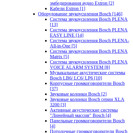
эмбедирования аудио Extron
[2]
Кабели Extron
[1]
Оборудование звукоусиления Bosch
[146]
Система звукоусиления Bosch PLENA
[13]
Система звукоусиления Bosch PLENA
EASY LINE
[14]
Система звукоусиления Bosch PLENA-
All-in-One
[5]
Система звукоусиления Bosch PLENA
Matrix
[5]
Система звукоусиления Bosch PLENA
VOICE ALARM SYSTEM
[8]
Музыкальные акустические системы
Bosch LB6/ LC6/ LP6
[10]
Корпусные громкоговорители Bosch
[37]
Звуковые колонки Bosch
[2]
Звуковые колонки Bosch серии XLA
3200
[3]
Активные акустические системы
"Линейный массив" Bosch
[4]
Панельные громкоговорители Bosch
[4]
Потолочные громкоговорители Bosch