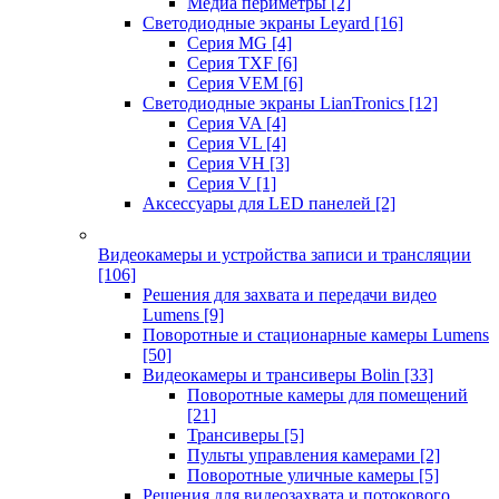
Медиа периметры
[2]
Светодиодные экраны Leyard
[16]
Серия MG
[4]
Серия TXF
[6]
Серия VEM
[6]
Светодиодные экраны LianTronics
[12]
Серия VA
[4]
Серия VL
[4]
Серия VH
[3]
Серия V
[1]
Аксессуары для LED панелей
[2]
Видеокамеры и устройства записи и трансляции
[106]
Решения для захвата и передачи видео
Lumens
[9]
Поворотные и стационарные камеры Lumens
[50]
Видеокамеры и трансиверы Bolin
[33]
Поворотные камеры для помещений
[21]
Трансиверы
[5]
Пульты управления камерами
[2]
Поворотные уличные камеры
[5]
Решения для видеозахвата и потокового