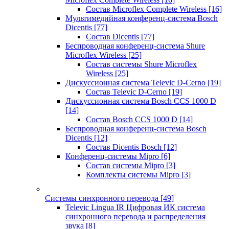
Состав Microflex Complete Wireless
[16]
Мультимедийная конференц-система Bosch
Dicentis
[77]
Состав Dicentis
[77]
Беспроводная конференц-система Shure
Microflex Wireless
[25]
Состав системы Shure Microflex
Wireless
[25]
Дискуссионная система Televic D-Cerno
[19]
Состав Televic D-Cerno
[19]
Дискуссионная система Bosch CCS 1000 D
[14]
Состав Bosch CCS 1000 D
[14]
Беспроводная конференц-система Bosch
Dicentis
[12]
Состав Dicentis Bosch
[12]
Конференц-системы Mipro
[6]
Состав системы Mipro
[3]
Комплекты системы Mipro
[3]
Системы синхронного перевода
[49]
Televic Lingua IR Цифровая ИК система
синхронного перевода и распределения
звука
[8]