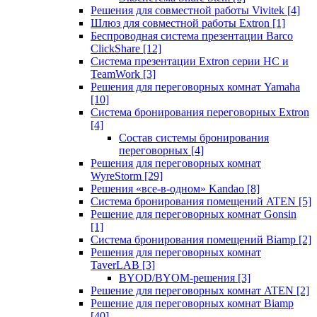
Решения для совместной работы Vivitek
[4]
Шлюз для совместной работы Extron
[1]
Беспроводная система презентации Barco
ClickShare
[12]
Система презентации Extron серии HC и
TeamWork
[3]
Решения для переговорных комнат Yamaha
[10]
Система бронирования переговорных Extron
[4]
Состав системы бронирования
переговорных
[4]
Решения для переговорных комнат
WyreStorm
[29]
Решения «все-в-одном» Kandao
[8]
Система бронирования помещений ATEN
[5]
Решение для переговорных комнат Gonsin
[1]
Система бронирования помещений Biamp
[2]
Решения для переговорных комнат
TaverLAB
[3]
BYOD/BYOM-решения
[3]
Решение для переговорных комнат ATEN
[2]
Решение для переговорных комнат Biamp
[40]