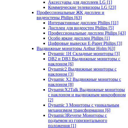
Аксессуары для дисплеев LG
[1]
Коммерческие телевизоры LG
[23]
Профессиональные ЖК дисплеи и
видеостены Philips
[63]
Интерактивные дисплеи Philips
[11]
Дисплеи для видеостен Philips
[5]
Профессиональные дисплеи Philips
[43]
Особо яркие дисплеи Philips
[1]
Цифровые вывески E-Paper Philips
[3]
Выдвижные мониторы Arthur Holm
[63]
Dynamic 1Н Складные мониторы
[3]
DB2 и DB3 Выдвижные мониторы с
наклоном
[6]
Dynamic2 Выдвижные мониторы с
наклоном
[3]
Dynamic X2 Выдвижные мониторы с
наклоном
[8]
DynamicX2Talk Выдвижные мониторы
с наклоном и выдвижным микрофоном
[2]
Dynamic 3 Мониторы с уникальным
механизмом трансформации
[6]
Dynamic3Reverse Мониторы с
подъемом из горизонтального
положения
[1]