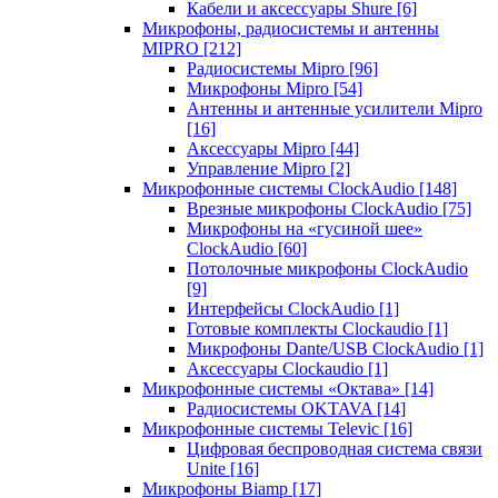
Кабели и аксессуары Shure
[6]
Микрофоны, радиосистемы и антенны
MIPRO
[212]
Радиосистемы Mipro
[96]
Микрофоны Mipro
[54]
Антенны и антенные усилители Mipro
[16]
Аксессуары Mipro
[44]
Управление Mipro
[2]
Микрофонные системы ClockAudio
[148]
Врезные микрофоны ClockAudio
[75]
Микрофоны на «гусиной шее»
ClockAudio
[60]
Потолочные микрофоны ClockAudio
[9]
Интерфейсы ClockAudio
[1]
Готовые комплекты Clockaudio
[1]
Микрофоны Dante/USB ClockAudio
[1]
Аксессуары Clockaudio
[1]
Микрофонные системы «Октава»
[14]
Радиосистемы OKTAVA
[14]
Микрофонные системы Televic
[16]
Цифровая беспроводная система связи
Unite
[16]
Микрофоны Biamp
[17]