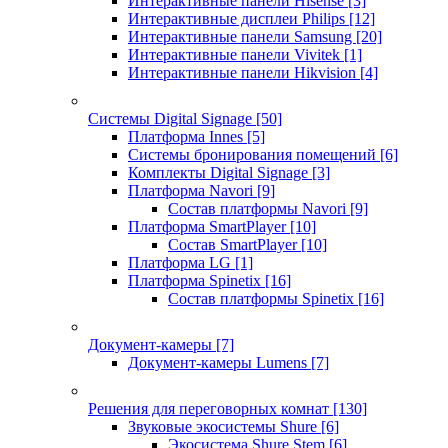
Интерактивные панели Hisense
[3]
Интерактивные дисплеи Philips
[12]
Интерактивные панели Samsung
[20]
Интерактивные панели Vivitek
[1]
Интерактивные панели Hikvision
[4]
Системы Digital Signage
[50]
Платформа Innes
[5]
Системы бронирования помещений
[6]
Комплекты Digital Signage
[3]
Платформа Navori
[9]
Состав платформы Navori
[9]
Платформа SmartPlayer
[10]
Состав SmartPlayer
[10]
Платформа LG
[1]
Платформа Spinetix
[16]
Состав платформы Spinetix
[16]
Документ-камеры
[7]
Документ-камеры Lumens
[7]
Решения для переговорных комнат
[130]
Звуковые экосистемы Shure
[6]
Экосистема Shure Stem
[6]