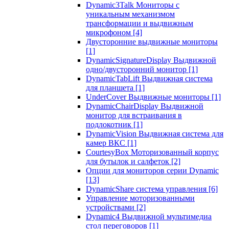
Dynamic3Talk Мониторы с
уникальным механизмом
трансформации и выдвижным
микрофоном
[4]
Двусторонние выдвижные мониторы
[1]
DynamicSignatureDisplay Выдвижной
одно/двусторонний монитор
[1]
DynamicTabLift Выдвижная система
для планшета
[1]
UnderCover Выдвижные мониторы
[1]
DynamicChairDisplay Выдвижной
монитор для встраивания в
подлокотник
[1]
DynamicVision Выдвижная система для
камер ВКС
[1]
CourtesyBox Моторизованный корпус
для бутылок и салфеток
[2]
Опции для мониторов серии Dynamic
[13]
DynamicShare система управления
[6]
Управление моторизованными
устройствами
[2]
Dynamic4 Выдвижной мультимедиа
стол переговоров
[1]