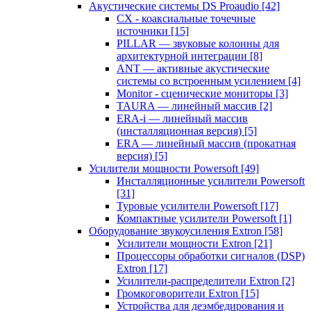
Акустические системы DS Proaudio
[42]
CX - коаксиальные точечные
источники
[15]
PILLAR — звуковые колонны для
архитектурной интеграции
[8]
ANT — активные акустические
системы со встроенным усилением
[4]
Monitor - сценические мониторы
[3]
TAURA — линейный массив
[2]
ERA-i — линейный массив
(инсталляционная версия)
[5]
ERA — линейный массив (прокатная
версия)
[5]
Усилители мощности Powersoft
[49]
Инсталляционные усилители Powersoft
[31]
Туровые усилители Powersoft
[17]
Компактные усилители Powersoft
[1]
Оборудование звукоусиления Extron
[58]
Усилители мощности Extron
[21]
Процессоры обработки сигналов (DSP)
Extron
[17]
Усилители-распределители Extron
[2]
Громкоговорители Extron
[15]
Устройства для деэмбедирования и