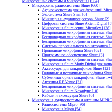
Микрофонные системы и микрофоны
[1084]
Микрофоны, радиосистемы Shure
[660]
Аудиоэкосистема для конференций Micro
Экосистема Shure Stem
[6]
Микшеры и аудиопроцессоры Shure
[2]
Цифровая система Shure Axient Digital
[5
Микрофоны Shure серии Microflex
[128]
Беспроводная микрофонная система Sh
Беспроводная микрофонная система Sh
Беспроводная микрофонная система Sh
Системы персонального мониторинга
[1
Проводные микрофоны Shure
[62]
Программное обеспечение Shure
[3]
Беспроводная микрофонная система Sh
Микрофоны Shure Motiv Digital для зап
Аксессуары для микрофонов Shure
[121]
Головные и петличные микрофоны Shur
Субминиатюрные микрофоны Shure Twi
Антенны RF Venue
[21]
Беспроводная микрофонная система S
Микрофоны Shure Nexadyne
[10]
Кабели и аксессуары Shure
[6]
Микрофоны, радиосистемы и антенны MIPR
Радиосистемы Mipro
[96]
Микрофоны Mipro
[54]