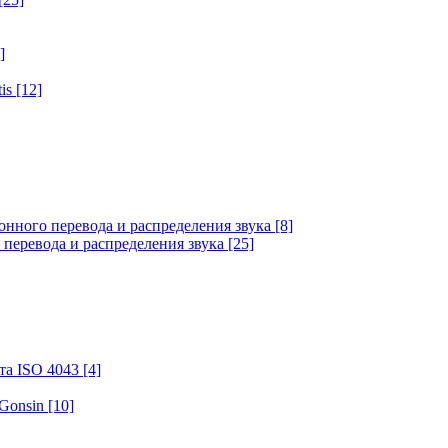
]
tis
[12]
онного перевода и распределения звука
[8]
 перевода и распределения звука
[25]
та ISO 4043
[4]
 Gonsin
[10]