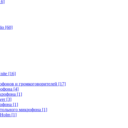
16]
dio
[60]
nite
[16]
офонов и громкоговорителей
[17]
крофона
[4]
икрофона
[1]
ver
[3]
рофона
[1]
стольного микрофона
[1]
r Holm
[1]