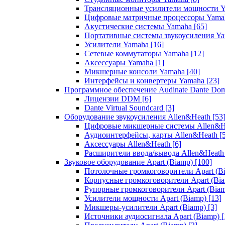
Трансляционные усилители мощности 
Цифровые матричные процессоры Yam
Акустические системы Yamaha
[65]
Портативные системы звукоусиления Y
Усилители Yamaha
[16]
Сетевые коммутаторы Yamaha
[12]
Аксессуары Yamaha
[1]
Микшерные консоли Yamaha
[40]
Интерфейсы и конвертеры Yamaha
[23]
Программное обеспечение Audinate Dante Do
Лицензии DDM
[6]
Dante Virtual Soundcard
[3]
Оборудование звукоусиления Allen&Heath
[53
Цифровые микшерные системы Allen&
Аудиоинтерфейсы, карты Allen&Heath
[
Аксессуары Allen&Heath
[6]
Расширители ввода/вывода Allen&Heat
Звуковое оборудование Apart (Biamp)
[100]
Потолочные громкоговорители Apart (B
Корпусные громкоговорители Apart (Bi
Рупорные громкоговорители Apart (Bia
Усилители мощности Apart (Biamp)
[13]
Микшеры-усилители Apart (Biamp)
[3]
Источники аудиосигнала Apart (Biamp)
[