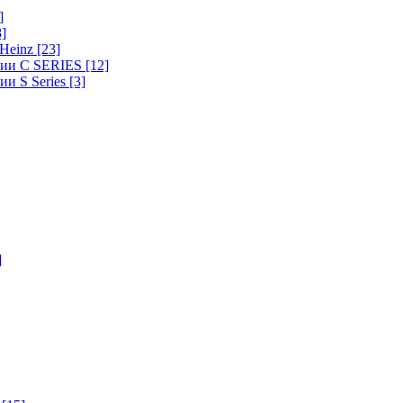
]
8]
-Heinz
[23]
ерии C SERIES
[12]
ии S Series
[3]
]