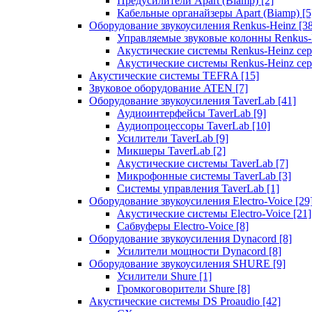
Предусилители Apart (Biamp)
[2]
Кабельные органайзеры Apart (Biamp)
[5
Оборудование звукоусиления Renkus-Heinz
[3
Управляемые звуковые колонны Renkus
Акустические системы Renkus-Heinz с
Акустические системы Renkus-Heinz сер
Акустические системы TEFRA
[15]
Звуковое оборудование ATEN
[7]
Оборудование звукоусиления TaverLab
[41]
Аудиоинтерфейсы TaverLab
[9]
Аудиопроцессоры TaverLab
[10]
Усилители TaverLab
[9]
Микшеры TaverLab
[2]
Акустические системы TaverLab
[7]
Микрофонные системы TaverLab
[3]
Системы управления TaverLab
[1]
Оборудование звукоусиления Electro-Voice
[29
Акустические системы Electro-Voice
[21]
Сабвуферы Electro-Voice
[8]
Оборудование звукоусиления Dynacord
[8]
Усилители мощности Dynacord
[8]
Оборудование звукоусиления SHURE
[9]
Усилители Shure
[1]
Громкоговорители Shure
[8]
Акустические системы DS Proaudio
[42]