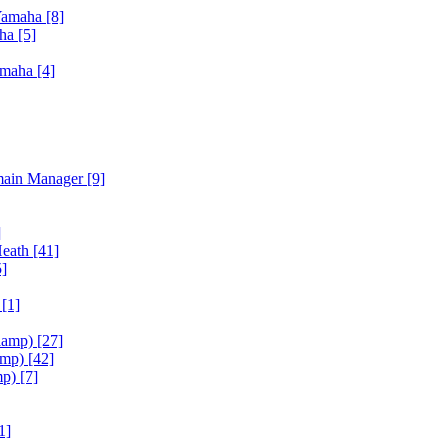
Yamaha
[8]
aha
[5]
amaha
[4]
main Manager
[9]
]
Heath
[41]
5]
h
[1]
iamp)
[27]
amp)
[42]
mp)
[7]
1]