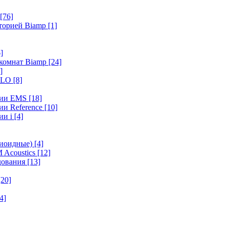
[76]
иторией Biamp
[1]
]
 комнат Biamp
[24]
]
HALO
[8]
ерии EMS
[18]
ии Reference
[10]
ии i
[4]
диоидные)
[4]
 Acoustics
[12]
удования
[13]
[20]
4]