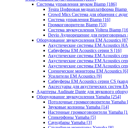
Системы управления звуком Biamp
[186]
Tesira Цифровая медиаплатформа Biamp
Crowd Mics Система для общения с ауд
Система управления Biamp
[16]
Громкоговорители Biamp
[53]
Система звукоусиления Voltera Biamp
[16
Devio Аудиорешение для переговорных
Оборудование звукоусиления EM Acoustics
[87
Акустические системы EM Acoustics 
Сабвуферы EM Acoustics серии S
[16]
Акустические системы EM Acoustics с
Акустические системы EM Acoustics сер
Акустические системы EM Acoustics сер
Сценические мониторы EM Acoustics
[6]
Усилители EM Acoustics
[9]
Сабвуферы EM Acoustics серии CS (кар
Аксессуары для акустических систем EM
Адаптеры Audinate Dante для звукового обор
Оборудование звукоусиления Yamaha
[254]
Потолочные громкоговорители Yamaha
Звуковые колонны Yamaha
[14]
Настенные громкоговорители Yamaha
[1
Спикерфоны Yamaha
[5]
Саундбары Yamaha
[3]
Студийные мониторы Yamaha
[8]