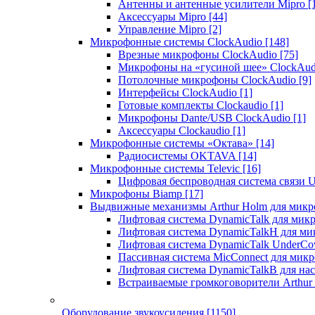
Антенны и антенные усилители Mipro
[
Аксессуары Mipro
[44]
Управление Mipro
[2]
Микрофонные системы ClockAudio
[148]
Врезные микрофоны ClockAudio
[75]
Микрофоны на «гусиной шее» ClockAu
Потолочные микрофоны ClockAudio
[9]
Интерфейсы ClockAudio
[1]
Готовые комплекты Clockaudio
[1]
Микрофоны Dante/USB ClockAudio
[1]
Аксессуары Clockaudio
[1]
Микрофонные системы «Октава»
[14]
Радиосистемы OKTAVA
[14]
Микрофонные системы Televic
[16]
Цифровая беспроводная система связи U
Микрофоны Biamp
[17]
Выдвижные механизмы Arthur Holm для микр
Лифтовая система DynamicTalk для ми
Лифтовая система DynamicTalkH для м
Лифтовая система DynamicTalk UnderCo
Пассивная система MicConnect для мик
Лифтовая система DynamicTalkB для на
Встраиваемые громкоговорители Arthu
Оборудование звукоусиления
[1150]