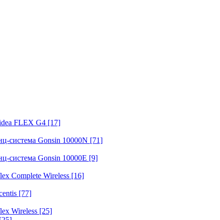
fidea FLEX G4
[17]
нц-система Gonsin 10000N
[71]
нц-система Gonsin 10000E
[9]
ex Complete Wireless
[16]
entis
[77]
ex Wireless
[25]
[25]