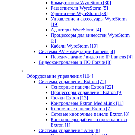
Коммутаторы WyreStorm
[30]
Разветвители WyreStorm
[5]
Удлинители WyreStorm
[38]
Управление и аксессуары WyreStorm
[19]
Адаптеры WyreStorm
[4]
Процессоры для видеостен WyreStorm
[2]
Кабели WyreStorm
[19]
Системы AV коммутации Lumens
[4]
Передача аудио / видео по IP Lumens
[4]
Видеоконтроллеры и ПО Forsite
[8]
Оборудование управления
[104]
Системы управления Extron
[71]
Сенсорные панели Extron
[22]
Процессоры управления Extron
[9]
Лючки Extron
[13]
Контроллеры Extron MediaLink
[11]
Кнопочные панели Extron
[7]
Сетевые кнопочные панели Extron
[8]
Контроллеры рабочего пространства
Extron
[1]
Системы управления Aten
[8]