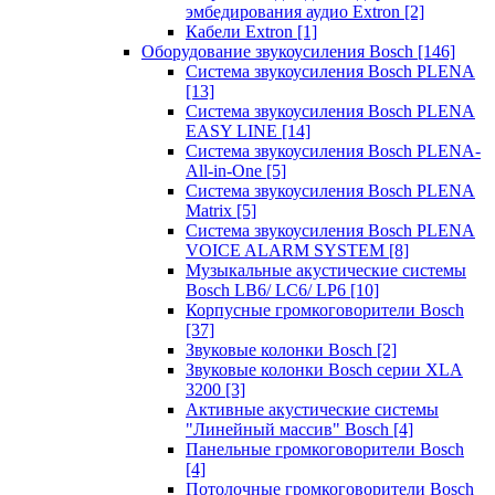
эмбедирования аудио Extron
[2]
Кабели Extron
[1]
Оборудование звукоусиления Bosch
[146]
Система звукоусиления Bosch PLENA
[13]
Система звукоусиления Bosch PLENA
EASY LINE
[14]
Система звукоусиления Bosch PLENA-
All-in-One
[5]
Система звукоусиления Bosch PLENA
Matrix
[5]
Система звукоусиления Bosch PLENA
VOICE ALARM SYSTEM
[8]
Музыкальные акустические системы
Bosch LB6/ LC6/ LP6
[10]
Корпусные громкоговорители Bosch
[37]
Звуковые колонки Bosch
[2]
Звуковые колонки Bosch серии XLA
3200
[3]
Активные акустические системы
"Линейный массив" Bosch
[4]
Панельные громкоговорители Bosch
[4]
Потолочные громкоговорители Bosch