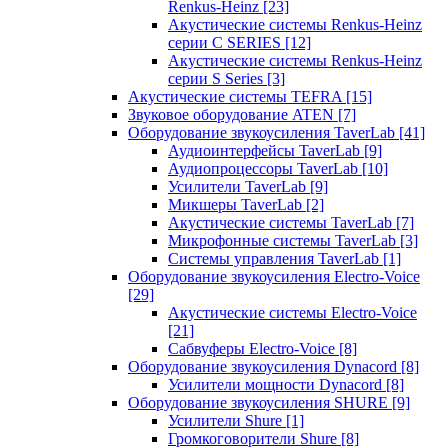
Renkus-Heinz
[23]
Акустические системы Renkus-Heinz
серии C SERIES
[12]
Акустические системы Renkus-Heinz
серии S Series
[3]
Акустические системы TEFRA
[15]
Звуковое оборудование ATEN
[7]
Оборудование звукоусиления TaverLab
[41]
Аудиоинтерфейсы TaverLab
[9]
Аудиопроцессоры TaverLab
[10]
Усилители TaverLab
[9]
Микшеры TaverLab
[2]
Акустические системы TaverLab
[7]
Микрофонные системы TaverLab
[3]
Системы управления TaverLab
[1]
Оборудование звукоусиления Electro-Voice
[29]
Акустические системы Electro-Voice
[21]
Сабвуферы Electro-Voice
[8]
Оборудование звукоусиления Dynacord
[8]
Усилители мощности Dynacord
[8]
Оборудование звукоусиления SHURE
[9]
Усилители Shure
[1]
Громкоговорители Shure
[8]