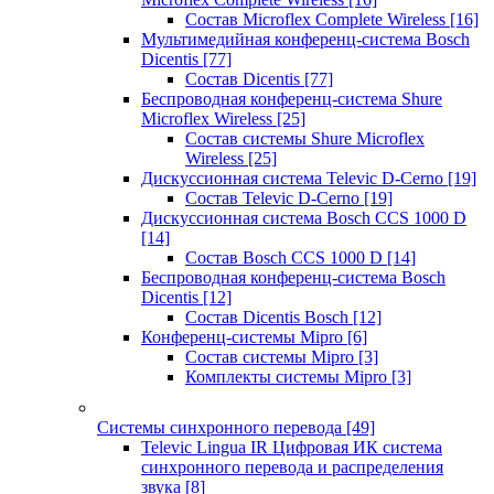
Состав Microflex Complete Wireless
[16]
Мультимедийная конференц-система Bosch
Dicentis
[77]
Состав Dicentis
[77]
Беспроводная конференц-система Shure
Microflex Wireless
[25]
Состав системы Shure Microflex
Wireless
[25]
Дискуссионная система Televic D-Cerno
[19]
Состав Televic D-Cerno
[19]
Дискуссионная система Bosch CCS 1000 D
[14]
Состав Bosch CCS 1000 D
[14]
Беспроводная конференц-система Bosch
Dicentis
[12]
Состав Dicentis Bosch
[12]
Конференц-системы Mipro
[6]
Состав системы Mipro
[3]
Комплекты системы Mipro
[3]
Системы синхронного перевода
[49]
Televic Lingua IR Цифровая ИК система
синхронного перевода и распределения
звука
[8]