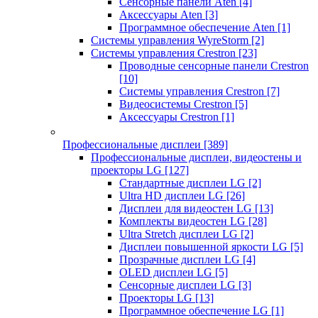
Сенсорные панели Aten
[4]
Аксессуары Aten
[3]
Программное обеспечение Aten
[1]
Системы управления WyreStorm
[2]
Системы управления Crestron
[23]
Проводные сенсорные панели Crestron
[10]
Системы управления Crestron
[7]
Видеосистемы Crestron
[5]
Аксессуары Crestron
[1]
Профессиональные дисплеи
[389]
Профессиональные дисплеи, видеостены и
проекторы LG
[127]
Стандартные дисплеи LG
[2]
Ultra HD дисплеи LG
[26]
Дисплеи для видеостен LG
[13]
Комплекты видеостен LG
[28]
Ultra Stretch дисплеи LG
[2]
Дисплеи повышенной яркости LG
[5]
Прозрачные дисплеи LG
[4]
OLED дисплеи LG
[5]
Сенсорные дисплеи LG
[3]
Проекторы LG
[13]
Программное обеспечение LG
[1]