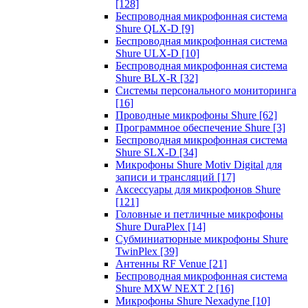
[128]
Беспроводная микрофонная система
Shure QLX-D
[9]
Беспроводная микрофонная система
Shure ULX-D
[10]
Беспроводная микрофонная система
Shure BLX-R
[32]
Системы персонального мониторинга
[16]
Проводные микрофоны Shure
[62]
Программное обеспечение Shure
[3]
Беспроводная микрофонная система
Shure SLX-D
[34]
Микрофоны Shure Motiv Digital для
записи и трансляций
[17]
Аксессуары для микрофонов Shure
[121]
Головные и петличные микрофоны
Shure DuraPlex
[14]
Субминиатюрные микрофоны Shure
TwinPlex
[39]
Антенны RF Venue
[21]
Беспроводная микрофонная система
Shure MXW NEXT 2
[16]
Микрофоны Shure Nexadyne
[10]