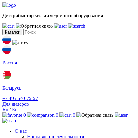
Дистрибьютор мультимедийного оборудования
Каталог
Россия
Беларусь
+7 495 640-75-57
Для дилеров
Ru
/
En
0
0
0
О нас
Направление деятельности