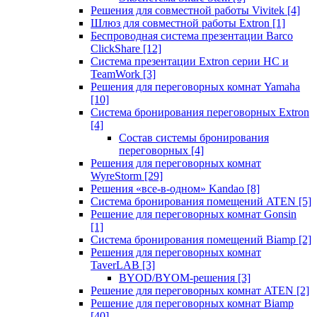
Решения для совместной работы Vivitek
[4]
Шлюз для совместной работы Extron
[1]
Беспроводная система презентации Barco
ClickShare
[12]
Система презентации Extron серии HC и
TeamWork
[3]
Решения для переговорных комнат Yamaha
[10]
Система бронирования переговорных Extron
[4]
Состав системы бронирования
переговорных
[4]
Решения для переговорных комнат
WyreStorm
[29]
Решения «все-в-одном» Kandao
[8]
Система бронирования помещений ATEN
[5]
Решение для переговорных комнат Gonsin
[1]
Система бронирования помещений Biamp
[2]
Решения для переговорных комнат
TaverLAB
[3]
BYOD/BYOM-решения
[3]
Решение для переговорных комнат ATEN
[2]
Решение для переговорных комнат Biamp
[40]