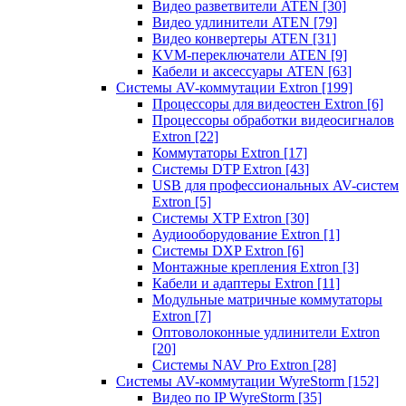
Видео разветвители ATEN
[30]
Видео удлинители ATEN
[79]
Видео конвертеры ATEN
[31]
KVM-переключатели ATEN
[9]
Кабели и аксессуары ATEN
[63]
Системы AV-коммутации Extron
[199]
Процессоры для видеостен Extron
[6]
Процессоры обработки видеосигналов
Extron
[22]
Коммутаторы Extron
[17]
Системы DTP Extron
[43]
USB для профессиональных AV-систем
Extron
[5]
Системы XTP Extron
[30]
Аудиооборудование Extron
[1]
Системы DXP Extron
[6]
Монтажные крепления Extron
[3]
Кабели и адаптеры Extron
[11]
Модульные матричные коммутаторы
Extron
[7]
Оптоволоконные удлинители Extron
[20]
Системы NAV Pro Extron
[28]
Системы AV-коммутации WyreStorm
[152]
Видео по IP WyreStorm
[35]