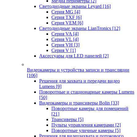
Медиа периметры
[2]
Светодиодные экраны Leyard
[16]
Серия MG
[4]
Серия TXF
[6]
Серия VEM
[6]
Светодиодные экраны LianTronics
[12]
Серия VA
[4]
Серия VL
[4]
Серия VH
[3]
Серия V
[1]
Аксессуары для LED панелей
[2]
Видеокамеры и устройства записи и трансляции
[106]
Решения для захвата и передачи видео
Lumens
[9]
Поворотные и стационарные камеры Lumens
[50]
Видеокамеры и трансиверы Bolin
[33]
Поворотные камеры для помещений
[21]
Трансиверы
[5]
Пульты управления камерами
[2]
Поворотные уличные камеры
[5]
Решения для видеозахвата и потокового