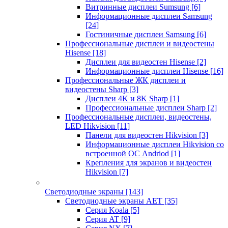
Витринные дисплеи Sumsung
[6]
Информационные дисплеи Samsung
[24]
Гостиничные дисплеи Samsung
[6]
Профессиональные дисплеи и видеостены
Hisense
[18]
Дисплеи для видеостен Hisense
[2]
Информационные дисплеи Hisense
[16]
Профессиональные ЖК дисплеи и
видеостены Sharp
[3]
Дисплеи 4K и 8K Sharp
[1]
Профессиональные дисплеи Sharp
[2]
Профессиональные дисплеи, видеостены,
LED Hikvision
[11]
Панели для видеостен Hikvision
[3]
Информационные дисплеи Hikvision со
встроенной ОС Andriod
[1]
Крепления для экранов и видеостен
Hikvision
[7]
Светодиодные экраны
[143]
Светодиодные экраны AET
[35]
Cерия Koala
[5]
Серия AT
[9]