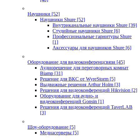
Наушники
[52]
Наушники Shure
[52]
Внутриканальные наушники Shure
[39]
Студийные наушники Shure
[6]
Профессиональные гарнитуры Shure
[1]
Аксессуары для наушников Shure
[6]
Оборудование для видеоконференцсвязи
[45]
Аудиорешение для переговорных комнат
Biamp
[31]
Решение для ВКС от WyreStorm
[5]
Выдвижные решения Arthur Holm
[3]
Решения для видеоконференций Hikvision
[2]
Оборудование для аудио- и
видеоконференций Gonsin
[1]
Решения для видеоконференций TaverLAB
[3]
Шоу-оборудование
[5]
Медиасерверы
[5]