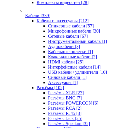
Комплекты видеостен
[28]
Кабели
[339]
Кабели и аксессуары
[212]
Спикерные кабели
[57]
Микрофонные кабели
[30]
Сетевые кабели
[67]
Инструментальный кабель
[1]
Аудиокабели
[3]
Кабельные оплетки
[1]
Коаксиальные кабели
[2]
HDMI кабели
[25]
Интерфейсные кабели
[14]
USB кабели / удлинители
[10]
Силовые кабели
[1]
Аксессуары
[1]
Разъёмы
[102]
Разъёмы XLR
[27]
Разъёмы BNC
[7]
Разъёмы POWERCON
[6]
Разъёмы RCA
[2]
Разъёмы RJ45
[3]
Разъёмы Jack
[25]
Разъёмы Speakon
[32]