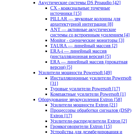
Акустические системы DS Proaudio
[42]
CX - коаксиальные точечные
источники
[15]
PILLAR — звуковые колонны для
архитектурной интеграции
[8]
ANT — активные акустические
системы со встроенным усилением
[4]
Monitor - сценические мониторы
[3]
TAURA — линейный массив
[2]
ERA-i — линейный массив
(инсталляционная версия)
[5]
ERA — линейный массив (прокатная
версия)
[5]
Усилители мощности Powersoft
[49]
Инсталляционные усилители Powersoft
[31]
Туровые усилители Powersoft
[17]
Компактные усилители Powersoft
[1]
Оборудование звукоусиления Extron
[58]
Усилители мощности Extron
[21]
Процессоры обработки сигналов (DSP)
Extron
[17]
Усилители-распределители Extron
[2]
Громкоговорители Extron
[15]
Устройства для деэмбедирования и