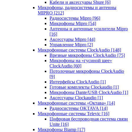
Кабели и аксессуары Shure
[6]
Микрофоны, радиосистемы и антенны
MIPRO
[212]
Радиосистемы Mipro
[96]
Микрофоны Mipro
[54]
Антенны и антенные усилители Mipro
[16]
Аксессуары Mipro
[44]
Управление Mipro
[2]
Микрофонные системы ClockAudio
[148]
Врезные микрофоны ClockAudio
[75]
Микрофоны на «гусиной шее»
ClockAudio
[60]
Потолочные микрофоны ClockAudio
[9]
Интерфейсы ClockAudio
[1]
Готовые комплекты Clockaudio
[1]
Микрофоны Dante/USB ClockAudio
[1]
Аксессуары Clockaudio
[1]
Микрофонные системы «Октава»
[14]
Радиосистемы OKTAVA
[14]
Микрофонные системы Televic
[16]
Цифровая беспроводная система связи
Unite
[16]
Микрофоны Biamp
[17]