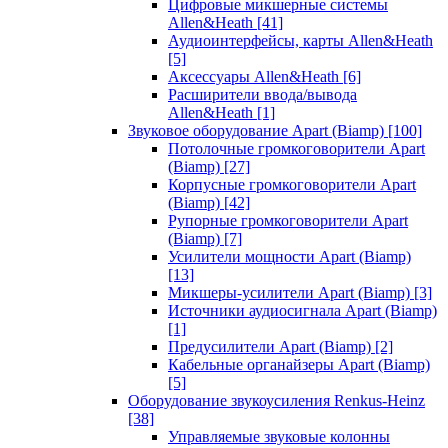
Цифровые микшерные системы
Allen&Heath
[41]
Аудиоинтерфейсы, карты Allen&Heath
[5]
Аксессуары Allen&Heath
[6]
Расширители ввода/вывода
Allen&Heath
[1]
Звуковое оборудование Apart (Biamp)
[100]
Потолочные громкоговорители Apart
(Biamp)
[27]
Корпусные громкоговорители Apart
(Biamp)
[42]
Рупорные громкоговорители Apart
(Biamp)
[7]
Усилители мощности Apart (Biamp)
[13]
Микшеры-усилители Apart (Biamp)
[3]
Источники аудиосигнала Apart (Biamp)
[1]
Предусилители Apart (Biamp)
[2]
Кабельные органайзеры Apart (Biamp)
[5]
Оборудование звукоусиления Renkus-Heinz
[38]
Управляемые звуковые колонны