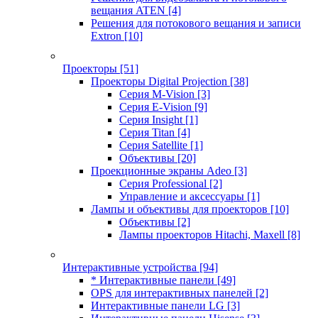
вещания ATEN
[4]
Решения для потокового вещания и записи
Extron
[10]
Проекторы
[51]
Проекторы Digital Projection
[38]
Серия M-Vision
[3]
Серия E-Vision
[9]
Серия Insight
[1]
Серия Titan
[4]
Серия Satellite
[1]
Объективы
[20]
Проекционные экраны Adeo
[3]
Серия Professional
[2]
Управление и аксессуары
[1]
Лампы и объективы для проекторов
[10]
Объективы
[2]
Лампы проекторов Hitachi, Maxell
[8]
Интерактивные устройства
[94]
* Интерактивные панели
[49]
OPS для интерактивных панелей
[2]
Интерактивные панели LG
[3]