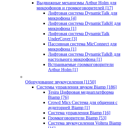
Выдвижные механизмы Arthur Holm для
микрофонов и громкоговорителей
[17]
Лифтовая система DynamicTalk для
микрофона
[4]
Лифтовая система DynamicTalkH для
микрофона
[1]
Лифтовая система DynamicTalk
UnderCover
[3]
Пассивная система MicConnect для
микрофона
[1]
Лифтовая система DynamicTalkB для
настольного микрофона
[1]
Встраиваемые громкоговорители
Arthur Holm
[1]
Оборудование звукоусиления
[1150]
Системы управления звуком Biamp
[186]
Tesira Цифровая медиаплатформа
Biamp
[76]
Crowd Mics Система для общения с
аудиторией Biamp
[1]
Система управления Biamp
[16]
Громкоговорители Biamp
[53]
Система звукоусиления Voltera Biamp