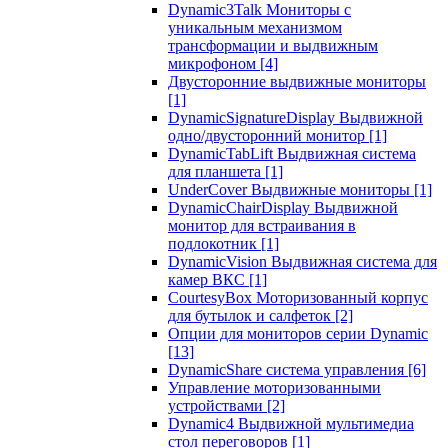
Dynamic3Talk Мониторы с
уникальным механизмом
трансформации и выдвижным
микрофоном
[4]
Двусторонние выдвижные мониторы
[1]
DynamicSignatureDisplay Выдвижной
одно/двусторонний монитор
[1]
DynamicTabLift Выдвижная система
для планшета
[1]
UnderCover Выдвижные мониторы
[1]
DynamicChairDisplay Выдвижной
монитор для встраивания в
подлокотник
[1]
DynamicVision Выдвижная система для
камер ВКС
[1]
CourtesyBox Моторизованный корпус
для бутылок и салфеток
[2]
Опции для мониторов серии Dynamic
[13]
DynamicShare система управления
[6]
Управление моторизованными
устройствами
[2]
Dynamic4 Выдвижной мультимедиа
стол переговоров
[1]