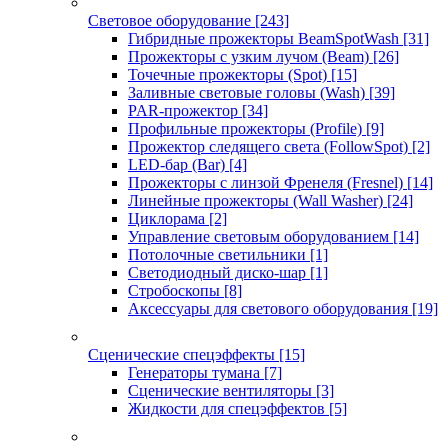
Световое оборудование
[243]
Гибридные прожекторы BeamSpotWash
[31]
Прожекторы с узким лучом (Beam)
[26]
Точечные прожекторы (Spot)
[15]
Заливные световые головы (Wash)
[39]
PAR-прожектор
[34]
Профильные прожекторы (Profile)
[9]
Прожектор следящего света (FollowSpot)
[2]
LED-бар (Bar)
[4]
Прожекторы с линзой Френеля (Fresnel)
[14]
Линейные прожекторы (Wall Washer)
[24]
Циклорама
[2]
Управление световым оборудованием
[14]
Потолочные светильники
[1]
Светодиодный диско-шар
[1]
Стробоскопы
[8]
Аксессуары для светового оборудования
[19]
Сценические спецэффекты
[15]
Генераторы тумана
[7]
Сценические вентиляторы
[3]
Жидкости для спецэффектов
[5]