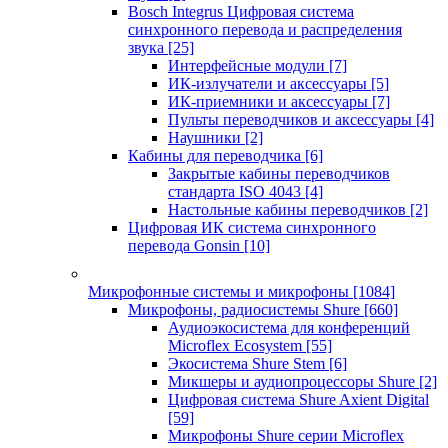
Bosch Integrus Цифровая система
синхронного перевода и распределения
звука
[25]
Интерфейсные модули
[7]
ИК-излучатели и аксессуары
[5]
ИК-приемники и аксессуары
[7]
Пульты переводчиков и аксессуары
[4]
Наушники
[2]
Кабины для переводчика
[6]
Закрытые кабины переводчиков
стандарта ISO 4043
[4]
Настольные кабины переводчиков
[2]
Цифровая ИК система синхронного
перевода Gonsin
[10]
Микрофонные системы и микрофоны
[1084]
Микрофоны, радиосистемы Shure
[660]
Аудиоэкосистема для конференций
Microflex Ecosystem
[55]
Экосистема Shure Stem
[6]
Микшеры и аудиопроцессоры Shure
[2]
Цифровая система Shure Axient Digital
[59]
Микрофоны Shure серии Microflex