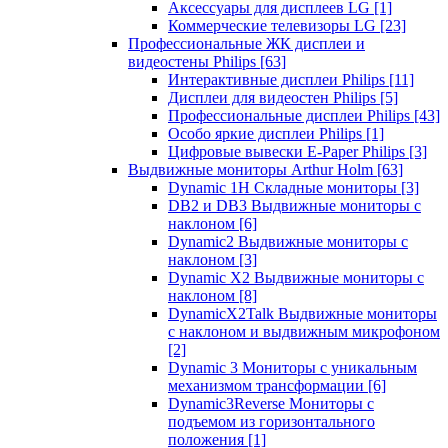
Аксессуары для дисплеев LG
[1]
Коммерческие телевизоры LG
[23]
Профессиональные ЖК дисплеи и
видеостены Philips
[63]
Интерактивные дисплеи Philips
[11]
Дисплеи для видеостен Philips
[5]
Профессиональные дисплеи Philips
[43]
Особо яркие дисплеи Philips
[1]
Цифровые вывески E-Paper Philips
[3]
Выдвижные мониторы Arthur Holm
[63]
Dynamic 1Н Складные мониторы
[3]
DB2 и DB3 Выдвижные мониторы с
наклоном
[6]
Dynamic2 Выдвижные мониторы с
наклоном
[3]
Dynamic X2 Выдвижные мониторы с
наклоном
[8]
DynamicX2Talk Выдвижные мониторы
с наклоном и выдвижным микрофоном
[2]
Dynamic 3 Мониторы с уникальным
механизмом трансформации
[6]
Dynamic3Reverse Мониторы с
подъемом из горизонтального
положения
[1]