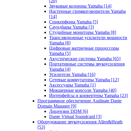
[20]
Звуковые колонны Yamaha
[14]
Настенные громкоговорители Yamaha
[14]
Спикерфоны Yamaha
[5]
Саундбары Yamaha
[3]
Студийные мониторы Yamaha
[8]
Трансляционные усилители мощности
Yamaha
[8]
Цифровые матричные процессоры
Yamaha
[5]
Акустические системы Yamaha
[65]
Портативные системы звукоусиления
Yamaha
[4]
Усилители Yamaha
[16]
Сетевые коммутаторы Yamaha
[12]
Аксессуары Yamaha
[1]
Микшерные консоли Yamaha
[40]
Интерфейсы и конвертеры Yamaha
[23]
Программное обеспечение Audinate Dante
Domain Manager
[9]
Лицензии DDM
[6]
Dante Virtual Soundcard
[3]
Оборудование звукоусиления Allen&Heath
[53]