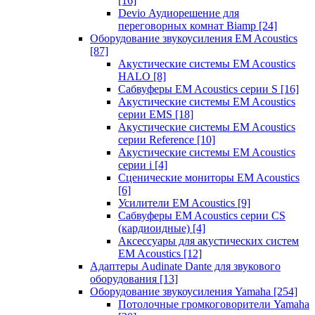
[16]
Devio Аудиорешение для
переговорных комнат Biamp
[24]
Оборудование звукоусиления EM Acoustics
[87]
Акустические системы EM Acoustics
HALO
[8]
Сабвуферы EM Acoustics серии S
[16]
Акустические системы EM Acoustics
серии EMS
[18]
Акустические системы EM Acoustics
серии Reference
[10]
Акустические системы EM Acoustics
серии i
[4]
Сценические мониторы EM Acoustics
[6]
Усилители EM Acoustics
[9]
Сабвуферы EM Acoustics серии CS
(кардиоидные)
[4]
Аксессуары для акустических систем
EM Acoustics
[12]
Адаптеры Audinate Dante для звукового
оборудования
[13]
Оборудование звукоусиления Yamaha
[254]
Потолочные громкоговорители Yamaha