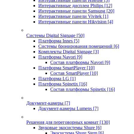
Интерактивные панели Hisense
[3]
Интерактивные дисплеи Philips
[12]
Интерактивные панели Samsung
[20]
Интерактивные панели Vivitek
[1]
Интерактивные панели Hikvision
[4]
Системы Digital Signage
[50]
Платформа Innes
[5]
Системы бронирования помещений
[6]
Комплекты Digital Signage
[3]
Платформа Navori
[9]
Состав платформы Navori
[9]
Платформа SmartPlayer
[10]
Состав SmartPlayer
[10]
Платформа LG
[1]
Платформа Spinetix
[16]
Состав платформы Spinetix
[16]
Документ-камеры
[7]
Документ-камеры Lumens
[7]
Решения для переговорных комнат
[130]
Звуковые экосистемы Shure
[6]
Экосистема Shure Stem
[6]