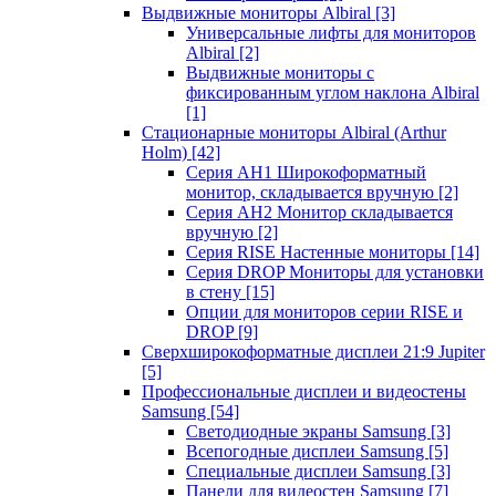
Выдвижные мониторы Albiral
[3]
Универсальные лифты для мониторов
Albiral
[2]
Выдвижные мониторы с
фиксированным углом наклона Albiral
[1]
Стационарные мониторы Albiral (Arthur
Holm)
[42]
Серия AH1 Широкоформатный
монитор, складывается вручную
[2]
Серия AH2 Монитор складывается
вручную
[2]
Серия RISE Настенные мониторы
[14]
Серия DROP Мониторы для установки
в стену
[15]
Опции для мониторов серии RISE и
DROP
[9]
Сверхширокоформатные дисплеи 21:9 Jupiter
[5]
Профессиональные дисплеи и видеостены
Samsung
[54]
Светодиодные экраны Samsung
[3]
Всепогодные дисплеи Samsung
[5]
Специальные дисплеи Samsung
[3]
Панели для видеостен Samsung
[7]