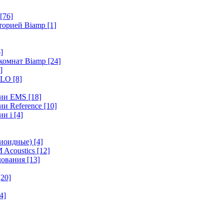
[76]
иторией Biamp
[1]
]
 комнат Biamp
[24]
]
HALO
[8]
ерии EMS
[18]
ии Reference
[10]
ии i
[4]
диоидные)
[4]
 Acoustics
[12]
удования
[13]
[20]
4]