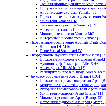
Трансляционные усилители мощности 
Цифровые матричные процессоры Yam
Акустические системы Yamaha
[65]
Портативные системы звукоусиления Y
Усилители Yamaha
[16]
Сетевые коммутаторы Yamaha
[12]
Аксессуары Yamaha
[1]
Микшерные консоли Yamaha
[40]
Интерфейсы и конвертеры Yamaha
[23]
Программное обеспечение Audinate Dante Do
Лицензии DDM
[6]
Dante Virtual Soundcard
[3]
Оборудование звукоусиления Allen&Heath
[53
Цифровые микшерные системы Allen&
Аудиоинтерфейсы, карты Allen&Heath
[
Аксессуары Allen&Heath
[6]
Расширители ввода/вывода Allen&Heat
Звуковое оборудование Apart (Biamp)
[100]
Потолочные громкоговорители Apart (B
Корпусные громкоговорители Apart (Bi
Рупорные громкоговорители Apart (Bia
Усилители мощности Apart (Biamp)
[13]
Микшеры-усилители Apart (Biamp)
[3]
Источники аудиосигнала Apart (Biamp)
[