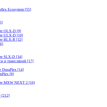
flex Ecosystem
[55]
5]
ure QLX-D
[9]
ure ULX-D
[10]
ure BLX-R
[32]
6]
ure SLX-D
[34]
иси и трансляций
[17]
e DuraPlex
[14]
nPlex
[8]
hure MXW NEXT 2
[16]
O
[212]