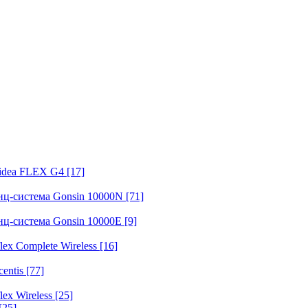
fidea FLEX G4
[17]
нц-система Gonsin 10000N
[71]
нц-система Gonsin 10000E
[9]
ex Complete Wireless
[16]
entis
[77]
ex Wireless
[25]
[25]