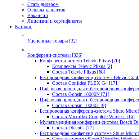
Стать дилером
Отзывы клиентов
Вакансии
Лицензии и сертификаты
Каталог
Уцененные товары
[32]
Конференц-системы
[336]
Конференц-система Televic Plixus
[70]
Комплекты Televic Plixus
[2]
Состав Televic Plixus
[68]
Беспроводная конференц-система Televic Con
Состав Confidea FLEX G4
[17]
Цифровая проводная и беспроводная конфере
Состав Gonsin 10000N
[71]
Цифровая проводная и беспроводная конфере
Состав Gonsin 10000E
[9]
Беспроводная конференц-система Shure Microfl
Состав Microflex Complete Wireless
[16]
Мультимедийная конференц-система Bosch Dic
Состав Dicentis
[77]
Беспроводная конференц-система Shure Microfl
Состав системы Shure Microflex Wireless