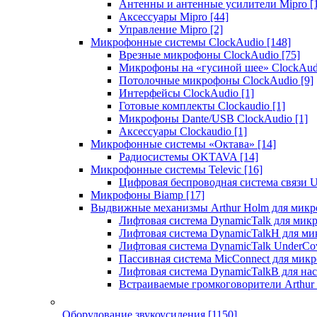
Антенны и антенные усилители Mipro
[
Аксессуары Mipro
[44]
Управление Mipro
[2]
Микрофонные системы ClockAudio
[148]
Врезные микрофоны ClockAudio
[75]
Микрофоны на «гусиной шее» ClockAu
Потолочные микрофоны ClockAudio
[9]
Интерфейсы ClockAudio
[1]
Готовые комплекты Clockaudio
[1]
Микрофоны Dante/USB ClockAudio
[1]
Аксессуары Clockaudio
[1]
Микрофонные системы «Октава»
[14]
Радиосистемы OKTAVA
[14]
Микрофонные системы Televic
[16]
Цифровая беспроводная система связи U
Микрофоны Biamp
[17]
Выдвижные механизмы Arthur Holm для микр
Лифтовая система DynamicTalk для ми
Лифтовая система DynamicTalkH для м
Лифтовая система DynamicTalk UnderCo
Пассивная система MicConnect для мик
Лифтовая система DynamicTalkB для на
Встраиваемые громкоговорители Arthu
Оборудование звукоусиления
[1150]