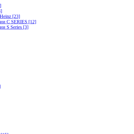
]
8]
-Heinz
[23]
ерии C SERIES
[12]
ии S Series
[3]
]