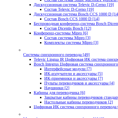
Дискуссионная система Televic D-Cerno
[19]
Состав Televic D-Cerno
[19]
Дискуссионная система Bosch CCS 1000 D
[14
Состав Bosch CCS 1000 D
[14]
Беспроводная конференц-система Bosch Dicen
Состав Dicentis Bosch
[12]
Конференц-системы Mipro
[6]
Состав системы Mipro
[3]
Комплекты системы Mipro
[3]
Системы синхронного перевода
[49]
Televic Lingua IR Цифровая ИК система синхр
Bosch Integrus Цифровая система синхронного
Интерфейсные модули
[7]
ИК-излучатели и аксессуары
[5]
ИК-приемники и аксессуары
[7]
Пульты переводчиков и аксессуары
[4]
Наушники
[2]
Кабины для переводчика
[6]
Закрытые кабины переводчиков стандар
Настольные кабины переводчиков
[2]
Цифровая ИК система синхронного перевода