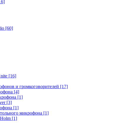
16]
dio
[60]
nite
[16]
офонов и громкоговорителей
[17]
крофона
[4]
икрофона
[1]
ver
[3]
рофона
[1]
стольного микрофона
[1]
r Holm
[1]