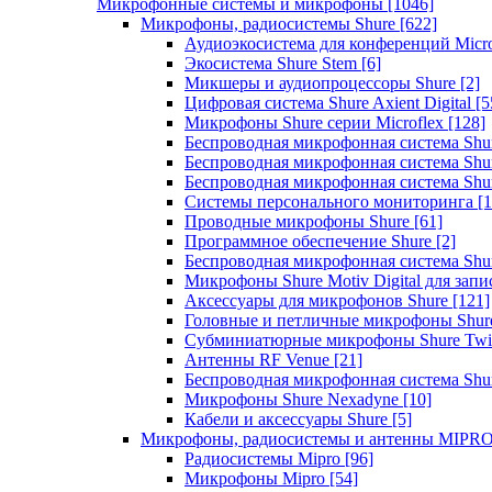
Микрофонные системы и микрофоны
[1046]
Микрофоны, радиосистемы Shure
[622]
Аудиоэкосистема для конференций Micro
Экосистема Shure Stem
[6]
Микшеры и аудиопроцессоры Shure
[2]
Цифровая система Shure Axient Digital
[5
Микрофоны Shure серии Microflex
[128]
Беспроводная микрофонная система Sh
Беспроводная микрофонная система Sh
Беспроводная микрофонная система Sh
Системы персонального мониторинга
[1
Проводные микрофоны Shure
[61]
Программное обеспечение Shure
[2]
Беспроводная микрофонная система Sh
Микрофоны Shure Motiv Digital для зап
Аксессуары для микрофонов Shure
[121]
Головные и петличные микрофоны Shur
Субминиатюрные микрофоны Shure Twi
Антенны RF Venue
[21]
Беспроводная микрофонная система S
Микрофоны Shure Nexadyne
[10]
Кабели и аксессуары Shure
[5]
Микрофоны, радиосистемы и антенны MIPR
Радиосистемы Mipro
[96]
Микрофоны Mipro
[54]