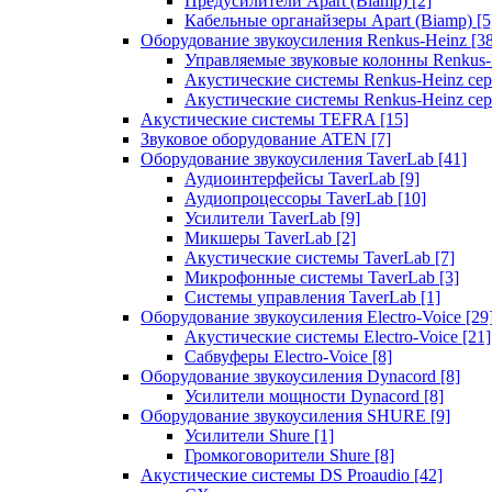
Предусилители Apart (Biamp)
[2]
Кабельные органайзеры Apart (Biamp)
[5
Оборудование звукоусиления Renkus-Heinz
[3
Управляемые звуковые колонны Renkus
Акустические системы Renkus-Heinz с
Акустические системы Renkus-Heinz сер
Акустические системы TEFRA
[15]
Звуковое оборудование ATEN
[7]
Оборудование звукоусиления TaverLab
[41]
Аудиоинтерфейсы TaverLab
[9]
Аудиопроцессоры TaverLab
[10]
Усилители TaverLab
[9]
Микшеры TaverLab
[2]
Акустические системы TaverLab
[7]
Микрофонные системы TaverLab
[3]
Системы управления TaverLab
[1]
Оборудование звукоусиления Electro-Voice
[29
Акустические системы Electro-Voice
[21]
Сабвуферы Electro-Voice
[8]
Оборудование звукоусиления Dynacord
[8]
Усилители мощности Dynacord
[8]
Оборудование звукоусиления SHURE
[9]
Усилители Shure
[1]
Громкоговорители Shure
[8]
Акустические системы DS Proaudio
[42]