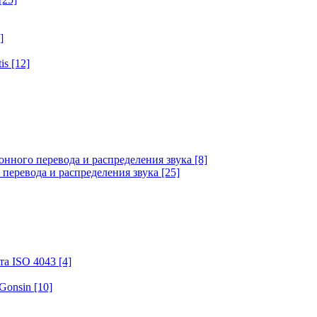
]
tis
[12]
онного перевода и распределения звука
[8]
 перевода и распределения звука
[25]
та ISO 4043
[4]
 Gonsin
[10]