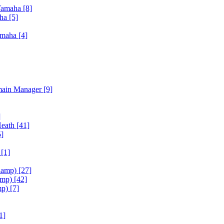
Yamaha
[8]
aha
[5]
amaha
[4]
main Manager
[9]
]
Heath
[41]
5]
h
[1]
iamp)
[27]
amp)
[42]
mp)
[7]
1]