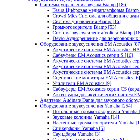
Системы управления звуком Biamp
[186]
Tesira Цифровая медиаплатформа Biamp
Crowd Mics Система для общения с ауд
Система управления Biamp
[16]
Громкоговорители Biamp
[53]
Система звукоусиления Voltera Biamp
[16
Devio Аудиорешение для переговорных
Оборудование звукоусиления EM Acoustics
[87
Акустические системы EM Acoustics 
Сабвуферы EM Acoustics серии S
[16]
Акустические системы EM Acoustics с
Акустические системы EM Acoustics сер
Акустические системы EM Acoustics сер
Сценические мониторы EM Acoustics
[6]
Усилители EM Acoustics
[9]
Сабвуферы EM Acoustics серии CS (кар
Аксессуары для акустических систем EM
Адаптеры Audinate Dante для звукового обор
Оборудование звукоусиления Yamaha
[254]
Потолочные громкоговорители Yamaha
Звуковые колонны Yamaha
[14]
Настенные громкоговорители Yamaha
[1
Спикерфоны Yamaha
[5]
Саундбары Yamaha
[3]
Студийные мониторы Yamaha
[8]