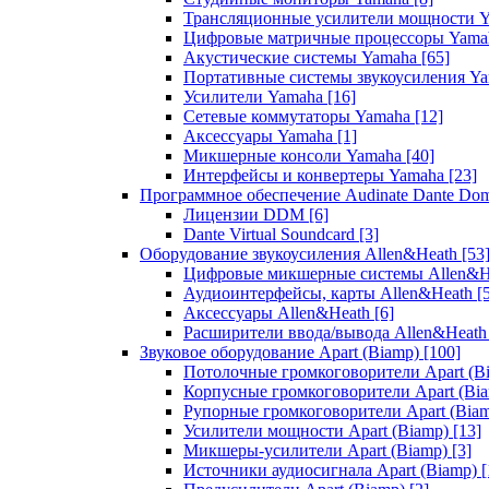
Трансляционные усилители мощности 
Цифровые матричные процессоры Yam
Акустические системы Yamaha
[65]
Портативные системы звукоусиления Y
Усилители Yamaha
[16]
Сетевые коммутаторы Yamaha
[12]
Аксессуары Yamaha
[1]
Микшерные консоли Yamaha
[40]
Интерфейсы и конвертеры Yamaha
[23]
Программное обеспечение Audinate Dante Do
Лицензии DDM
[6]
Dante Virtual Soundcard
[3]
Оборудование звукоусиления Allen&Heath
[53
Цифровые микшерные системы Allen&
Аудиоинтерфейсы, карты Allen&Heath
[
Аксессуары Allen&Heath
[6]
Расширители ввода/вывода Allen&Heat
Звуковое оборудование Apart (Biamp)
[100]
Потолочные громкоговорители Apart (B
Корпусные громкоговорители Apart (Bi
Рупорные громкоговорители Apart (Bia
Усилители мощности Apart (Biamp)
[13]
Микшеры-усилители Apart (Biamp)
[3]
Источники аудиосигнала Apart (Biamp)
[