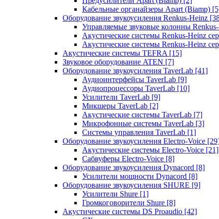
Предусилители Apart (Biamp)
[2]
Кабельные органайзеры Apart (Biamp)
[5
Оборудование звукоусиления Renkus-Heinz
[3
Управляемые звуковые колонны Renkus
Акустические системы Renkus-Heinz с
Акустические системы Renkus-Heinz сер
Акустические системы TEFRA
[15]
Звуковое оборудование ATEN
[7]
Оборудование звукоусиления TaverLab
[41]
Аудиоинтерфейсы TaverLab
[9]
Аудиопроцессоры TaverLab
[10]
Усилители TaverLab
[9]
Микшеры TaverLab
[2]
Акустические системы TaverLab
[7]
Микрофонные системы TaverLab
[3]
Системы управления TaverLab
[1]
Оборудование звукоусиления Electro-Voice
[29
Акустические системы Electro-Voice
[21]
Сабвуферы Electro-Voice
[8]
Оборудование звукоусиления Dynacord
[8]
Усилители мощности Dynacord
[8]
Оборудование звукоусиления SHURE
[9]
Усилители Shure
[1]
Громкоговорители Shure
[8]
Акустические системы DS Proaudio
[42]