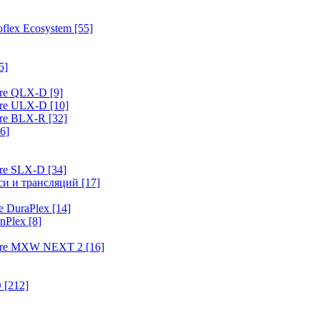
flex Ecosystem
[55]
5]
ure QLX-D
[9]
ure ULX-D
[10]
ure BLX-R
[32]
6]
ure SLX-D
[34]
иси и трансляций
[17]
e DuraPlex
[14]
nPlex
[8]
hure MXW NEXT 2
[16]
O
[212]