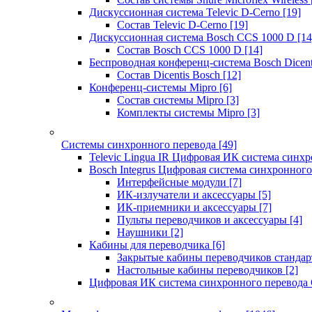
Дискуссионная система Televic D-Cerno
[19]
Состав Televic D-Cerno
[19]
Дискуссионная система Bosch CCS 1000 D
[14
Состав Bosch CCS 1000 D
[14]
Беспроводная конференц-система Bosch Dicen
Состав Dicentis Bosch
[12]
Конференц-системы Mipro
[6]
Состав системы Mipro
[3]
Комплекты системы Mipro
[3]
Системы синхронного перевода
[49]
Televic Lingua IR Цифровая ИК система синхр
Bosch Integrus Цифровая система синхронного
Интерфейсные модули
[7]
ИК-излучатели и аксессуары
[5]
ИК-приемники и аксессуары
[7]
Пульты переводчиков и аксессуары
[4]
Наушники
[2]
Кабины для переводчика
[6]
Закрытые кабины переводчиков стандар
Настольные кабины переводчиков
[2]
Цифровая ИК система синхронного перевода