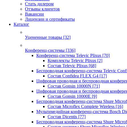
Стать дилером
Отзывы клиентов
Вакансии
Лицензии и сертификаты
Каталог
Уцененные товары
[32]
Конференц-системы
[336]
Конференц-система Televic Plixus
[70]
Комплекты Televic Plixus
[2]
Состав Televic Plixus
[68]
Беспроводная конференц-система Televic Con
Состав Confidea FLEX G4
[17]
Цифровая проводная и беспроводная конфере
Состав Gonsin 10000N
[71]
Цифровая проводная и беспроводная конфере
Состав Gonsin 10000E
[9]
Беспроводная конференц-система Shure Microfl
Состав Microflex Complete Wireless
[16]
Мультимедийная конференц-система Bosch Dic
Состав Dicentis
[77]
Беспроводная конференц-система Shure Microfl
Состав системы Shure Microflex Wireless