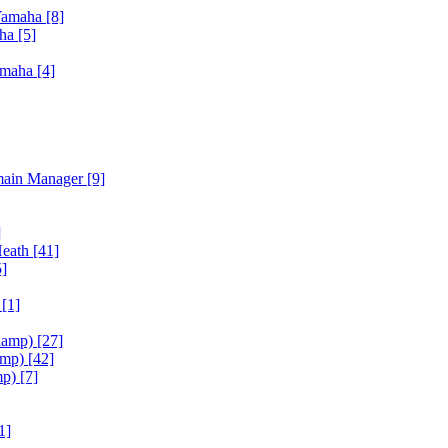
Yamaha
[8]
aha
[5]
amaha
[4]
main Manager
[9]
]
Heath
[41]
5]
h
[1]
iamp)
[27]
amp)
[42]
mp)
[7]
1]