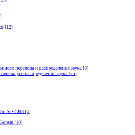
]
tis
[12]
онного перевода и распределения звука
[8]
 перевода и распределения звука
[25]
та ISO 4043
[4]
 Gonsin
[10]