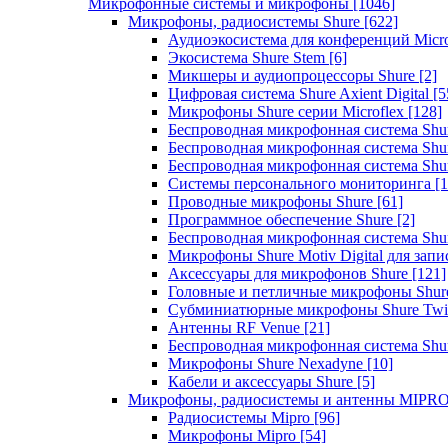
Микрофонные системы и микрофоны
[1046]
Микрофоны, радиосистемы Shure
[622]
Аудиоэкосистема для конференций Micro
Экосистема Shure Stem
[6]
Микшеры и аудиопроцессоры Shure
[2]
Цифровая система Shure Axient Digital
[5
Микрофоны Shure серии Microflex
[128]
Беспроводная микрофонная система Sh
Беспроводная микрофонная система Sh
Беспроводная микрофонная система Sh
Системы персонального мониторинга
[1
Проводные микрофоны Shure
[61]
Программное обеспечение Shure
[2]
Беспроводная микрофонная система Sh
Микрофоны Shure Motiv Digital для зап
Аксессуары для микрофонов Shure
[121]
Головные и петличные микрофоны Shur
Субминиатюрные микрофоны Shure Twi
Антенны RF Venue
[21]
Беспроводная микрофонная система S
Микрофоны Shure Nexadyne
[10]
Кабели и аксессуары Shure
[5]
Микрофоны, радиосистемы и антенны MIPR
Радиосистемы Mipro
[96]
Микрофоны Mipro
[54]