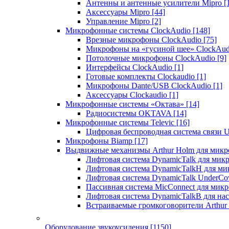
Антенны и антенные усилители Mipro
[
Аксессуары Mipro
[44]
Управление Mipro
[2]
Микрофонные системы ClockAudio
[148]
Врезные микрофоны ClockAudio
[75]
Микрофоны на «гусиной шее» ClockAu
Потолочные микрофоны ClockAudio
[9]
Интерфейсы ClockAudio
[1]
Готовые комплекты Clockaudio
[1]
Микрофоны Dante/USB ClockAudio
[1]
Аксессуары Clockaudio
[1]
Микрофонные системы «Октава»
[14]
Радиосистемы OKTAVA
[14]
Микрофонные системы Televic
[16]
Цифровая беспроводная система связи U
Микрофоны Biamp
[17]
Выдвижные механизмы Arthur Holm для микр
Лифтовая система DynamicTalk для ми
Лифтовая система DynamicTalkH для м
Лифтовая система DynamicTalk UnderCo
Пассивная система MicConnect для мик
Лифтовая система DynamicTalkB для на
Встраиваемые громкоговорители Arthu
Оборудование звукоусиления
[1150]