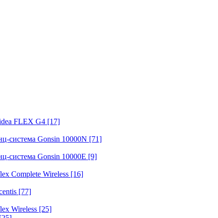
fidea FLEX G4
[17]
нц-система Gonsin 10000N
[71]
нц-система Gonsin 10000E
[9]
ex Complete Wireless
[16]
entis
[77]
ex Wireless
[25]
[25]