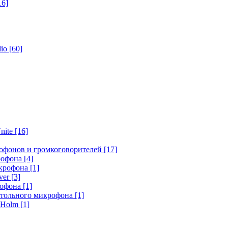
16]
dio
[60]
nite
[16]
офонов и громкоговорителей
[17]
крофона
[4]
икрофона
[1]
ver
[3]
рофона
[1]
стольного микрофона
[1]
r Holm
[1]