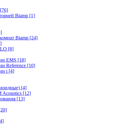
[76]
иторией Biamp
[1]
]
 комнат Biamp
[24]
]
HALO
[8]
ерии EMS
[18]
ии Reference
[10]
ии i
[4]
диоидные)
[4]
 Acoustics
[12]
удования
[13]
[20]
4]