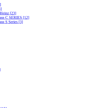
]
8]
-Heinz
[23]
ерии C SERIES
[12]
ии S Series
[3]
]