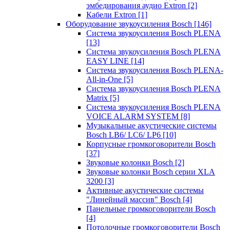
эмбедирования аудио Extron
[2]
Кабели Extron
[1]
Оборудование звукоусиления Bosch
[146]
Система звукоусиления Bosch PLENA
[13]
Система звукоусиления Bosch PLENA
EASY LINE
[14]
Система звукоусиления Bosch PLENA-
All-in-One
[5]
Система звукоусиления Bosch PLENA
Matrix
[5]
Система звукоусиления Bosch PLENA
VOICE ALARM SYSTEM
[8]
Музыкальные акустические системы
Bosch LB6/ LC6/ LP6
[10]
Корпусные громкоговорители Bosch
[37]
Звуковые колонки Bosch
[2]
Звуковые колонки Bosch серии XLA
3200
[3]
Активные акустические системы
"Линейный массив" Bosch
[4]
Панельные громкоговорители Bosch
[4]
Потолочные громкоговорители Bosch