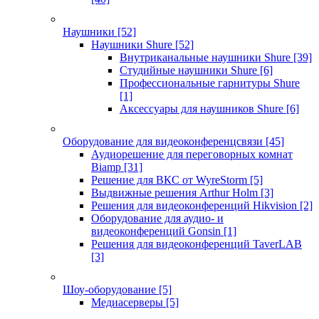
Наушники
[52]
Наушники Shure
[52]
Внутриканальные наушники Shure
[39]
Студийные наушники Shure
[6]
Профессиональные гарнитуры Shure
[1]
Аксессуары для наушников Shure
[6]
Оборудование для видеоконференцсвязи
[45]
Аудиорешение для переговорных комнат
Biamp
[31]
Решение для ВКС от WyreStorm
[5]
Выдвижные решения Arthur Holm
[3]
Решения для видеоконференций Hikvision
[2]
Оборудование для аудио- и
видеоконференций Gonsin
[1]
Решения для видеоконференций TaverLAB
[3]
Шоу-оборудование
[5]
Медиасерверы
[5]