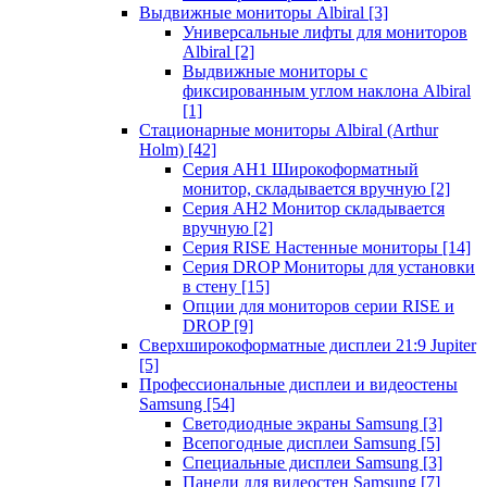
Выдвижные мониторы Albiral
[3]
Универсальные лифты для мониторов
Albiral
[2]
Выдвижные мониторы с
фиксированным углом наклона Albiral
[1]
Стационарные мониторы Albiral (Arthur
Holm)
[42]
Серия AH1 Широкоформатный
монитор, складывается вручную
[2]
Серия AH2 Монитор складывается
вручную
[2]
Серия RISE Настенные мониторы
[14]
Серия DROP Мониторы для установки
в стену
[15]
Опции для мониторов серии RISE и
DROP
[9]
Сверхширокоформатные дисплеи 21:9 Jupiter
[5]
Профессиональные дисплеи и видеостены
Samsung
[54]
Светодиодные экраны Samsung
[3]
Всепогодные дисплеи Samsung
[5]
Специальные дисплеи Samsung
[3]
Панели для видеостен Samsung
[7]