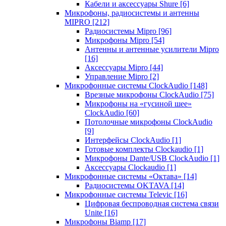
Кабели и аксессуары Shure
[6]
Микрофоны, радиосистемы и антенны
MIPRO
[212]
Радиосистемы Mipro
[96]
Микрофоны Mipro
[54]
Антенны и антенные усилители Mipro
[16]
Аксессуары Mipro
[44]
Управление Mipro
[2]
Микрофонные системы ClockAudio
[148]
Врезные микрофоны ClockAudio
[75]
Микрофоны на «гусиной шее»
ClockAudio
[60]
Потолочные микрофоны ClockAudio
[9]
Интерфейсы ClockAudio
[1]
Готовые комплекты Clockaudio
[1]
Микрофоны Dante/USB ClockAudio
[1]
Аксессуары Clockaudio
[1]
Микрофонные системы «Октава»
[14]
Радиосистемы OKTAVA
[14]
Микрофонные системы Televic
[16]
Цифровая беспроводная система связи
Unite
[16]
Микрофоны Biamp
[17]