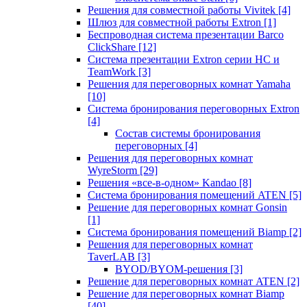
Решения для совместной работы Vivitek
[4]
Шлюз для совместной работы Extron
[1]
Беспроводная система презентации Barco
ClickShare
[12]
Система презентации Extron серии HC и
TeamWork
[3]
Решения для переговорных комнат Yamaha
[10]
Система бронирования переговорных Extron
[4]
Состав системы бронирования
переговорных
[4]
Решения для переговорных комнат
WyreStorm
[29]
Решения «все-в-одном» Kandao
[8]
Система бронирования помещений ATEN
[5]
Решение для переговорных комнат Gonsin
[1]
Система бронирования помещений Biamp
[2]
Решения для переговорных комнат
TaverLAB
[3]
BYOD/BYOM-решения
[3]
Решение для переговорных комнат ATEN
[2]
Решение для переговорных комнат Biamp
[40]