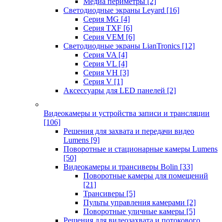
Медиа периметры
[2]
Светодиодные экраны Leyard
[16]
Серия MG
[4]
Серия TXF
[6]
Серия VEM
[6]
Светодиодные экраны LianTronics
[12]
Серия VA
[4]
Серия VL
[4]
Серия VH
[3]
Серия V
[1]
Аксессуары для LED панелей
[2]
Видеокамеры и устройства записи и трансляции
[106]
Решения для захвата и передачи видео
Lumens
[9]
Поворотные и стационарные камеры Lumens
[50]
Видеокамеры и трансиверы Bolin
[33]
Поворотные камеры для помещений
[21]
Трансиверы
[5]
Пульты управления камерами
[2]
Поворотные уличные камеры
[5]
Решения для видеозахвата и потокового