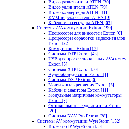
Видео разветвители ATEN
[30]
Видео удлинители ATEN
[79]
Видео конвертеры ATEN
[31]
KVM-переключатели ATEN
[9]
Кабели и аксессуары ATEN
[63]
Системы AV-коммутации Extron
[199]
Процессоры для видеостен Extron
[6]
Процессоры обработки видеосигналов
Extron
[22]
Коммутаторы Extron
[17]
Системы DTP Extron
[43]
USB для профессиональных AV-систем
Extron
[5]
Системы XTP Extron
[30]
Аудиооборудование Extron
[1]
Системы DXP Extron
[6]
Монтажные крепления Extron
[3]
Кабели и адаптеры Extron
[11]
Модульные матричные коммутаторы
Extron
[7]
Оптоволоконные удлинители Extron
[20]
Системы NAV Pro Extron
[28]
Системы AV-коммутации WyreStorm
[152]
Видео по IP WyreStorm
[35]