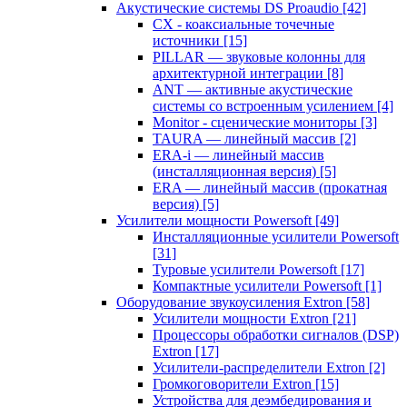
Акустические системы DS Proaudio
[42]
CX - коаксиальные точечные
источники
[15]
PILLAR — звуковые колонны для
архитектурной интеграции
[8]
ANT — активные акустические
системы со встроенным усилением
[4]
Monitor - сценические мониторы
[3]
TAURA — линейный массив
[2]
ERA-i — линейный массив
(инсталляционная версия)
[5]
ERA — линейный массив (прокатная
версия)
[5]
Усилители мощности Powersoft
[49]
Инсталляционные усилители Powersoft
[31]
Туровые усилители Powersoft
[17]
Компактные усилители Powersoft
[1]
Оборудование звукоусиления Extron
[58]
Усилители мощности Extron
[21]
Процессоры обработки сигналов (DSP)
Extron
[17]
Усилители-распределители Extron
[2]
Громкоговорители Extron
[15]
Устройства для деэмбедирования и