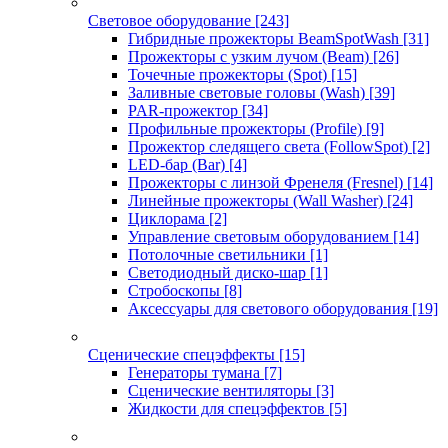
Световое оборудование
[243]
Гибридные прожекторы BeamSpotWash
[31]
Прожекторы с узким лучом (Beam)
[26]
Точечные прожекторы (Spot)
[15]
Заливные световые головы (Wash)
[39]
PAR-прожектор
[34]
Профильные прожекторы (Profile)
[9]
Прожектор следящего света (FollowSpot)
[2]
LED-бар (Bar)
[4]
Прожекторы с линзой Френеля (Fresnel)
[14]
Линейные прожекторы (Wall Washer)
[24]
Циклорама
[2]
Управление световым оборудованием
[14]
Потолочные светильники
[1]
Светодиодный диско-шар
[1]
Стробоскопы
[8]
Аксессуары для светового оборудования
[19]
Сценические спецэффекты
[15]
Генераторы тумана
[7]
Сценические вентиляторы
[3]
Жидкости для спецэффектов
[5]