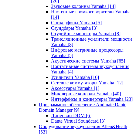
[20]
Звуковые колонны Yamaha
[14]
Настенные громкоговорители Yamaha
[14]
Спикерфоны Yamaha
[5]
Саундбары Yamaha
[3]
Студийные мониторы Yamaha
[8]
Трансляционные усилители мощности
Yamaha
[8]
Цифровые матричные процессоры
Yamaha
[5]
Акустические системы Yamaha
[65]
Портативные системы звукоусиления
Yamaha
[4]
Усилители Yamaha
[16]
Сетевые коммутаторы Yamaha
[12]
Аксессуары Yamaha
[1]
Микшерные консоли Yamaha
[40]
Интерфейсы и конвертеры Yamaha
[23]
Программное обеспечение Audinate Dante
Domain Manager
[9]
Лицензии DDM
[6]
Dante Virtual Soundcard
[3]
Оборудование звукоусиления Allen&Heath
[53]