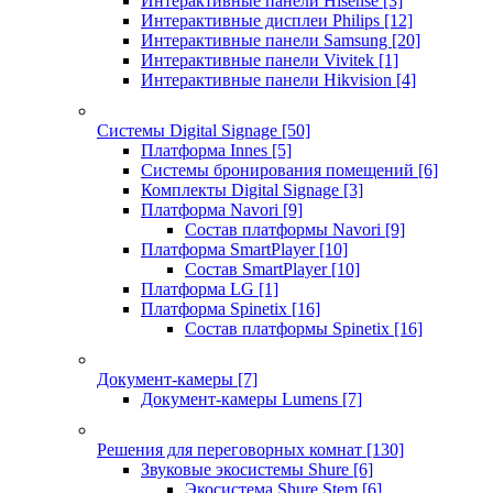
Интерактивные панели Hisense
[3]
Интерактивные дисплеи Philips
[12]
Интерактивные панели Samsung
[20]
Интерактивные панели Vivitek
[1]
Интерактивные панели Hikvision
[4]
Системы Digital Signage
[50]
Платформа Innes
[5]
Системы бронирования помещений
[6]
Комплекты Digital Signage
[3]
Платформа Navori
[9]
Состав платформы Navori
[9]
Платформа SmartPlayer
[10]
Состав SmartPlayer
[10]
Платформа LG
[1]
Платформа Spinetix
[16]
Состав платформы Spinetix
[16]
Документ-камеры
[7]
Документ-камеры Lumens
[7]
Решения для переговорных комнат
[130]
Звуковые экосистемы Shure
[6]
Экосистема Shure Stem
[6]