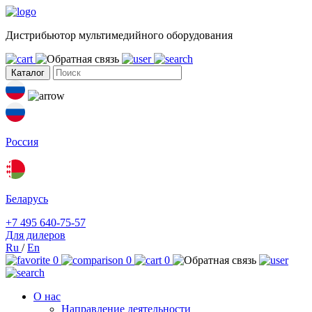
Дистрибьютор мультимедийного оборудования
Каталог
Россия
Беларусь
+7 495 640-75-57
Для дилеров
Ru
/
En
0
0
0
О нас
Направление деятельности