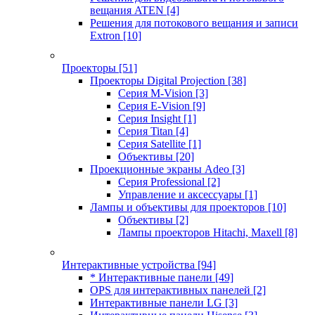
вещания ATEN
[4]
Решения для потокового вещания и записи
Extron
[10]
Проекторы
[51]
Проекторы Digital Projection
[38]
Серия M-Vision
[3]
Серия E-Vision
[9]
Серия Insight
[1]
Серия Titan
[4]
Серия Satellite
[1]
Объективы
[20]
Проекционные экраны Adeo
[3]
Серия Professional
[2]
Управление и аксессуары
[1]
Лампы и объективы для проекторов
[10]
Объективы
[2]
Лампы проекторов Hitachi, Maxell
[8]
Интерактивные устройства
[94]
* Интерактивные панели
[49]
OPS для интерактивных панелей
[2]
Интерактивные панели LG
[3]