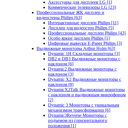
Аксессуары для дисплеев LG
[1]
Коммерческие телевизоры LG
[23]
Профессиональные ЖК дисплеи и
видеостены Philips
[63]
Интерактивные дисплеи Philips
[11]
Дисплеи для видеостен Philips
[5]
Профессиональные дисплеи Philips
[43]
Особо яркие дисплеи Philips
[1]
Цифровые вывески E-Paper Philips
[3]
Выдвижные мониторы Arthur Holm
[63]
Dynamic 1Н Складные мониторы
[3]
DB2 и DB3 Выдвижные мониторы с
наклоном
[6]
Dynamic2 Выдвижные мониторы с
наклоном
[3]
Dynamic X2 Выдвижные мониторы с
наклоном
[8]
DynamicX2Talk Выдвижные мониторы
с наклоном и выдвижным микрофоном
[2]
Dynamic 3 Мониторы с уникальным
механизмом трансформации
[6]
Dynamic3Reverse Мониторы с
подъемом из горизонтального
положения
[1]