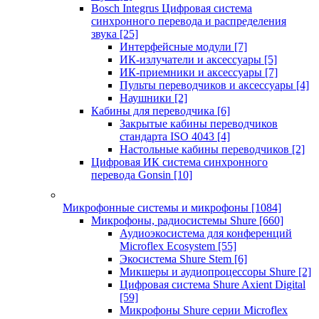
Bosch Integrus Цифровая система
синхронного перевода и распределения
звука
[25]
Интерфейсные модули
[7]
ИК-излучатели и аксессуары
[5]
ИК-приемники и аксессуары
[7]
Пульты переводчиков и аксессуары
[4]
Наушники
[2]
Кабины для переводчика
[6]
Закрытые кабины переводчиков
стандарта ISO 4043
[4]
Настольные кабины переводчиков
[2]
Цифровая ИК система синхронного
перевода Gonsin
[10]
Микрофонные системы и микрофоны
[1084]
Микрофоны, радиосистемы Shure
[660]
Аудиоэкосистема для конференций
Microflex Ecosystem
[55]
Экосистема Shure Stem
[6]
Микшеры и аудиопроцессоры Shure
[2]
Цифровая система Shure Axient Digital
[59]
Микрофоны Shure серии Microflex