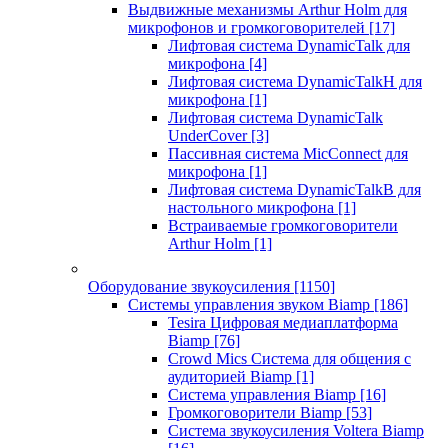
Выдвижные механизмы Arthur Holm для
микрофонов и громкоговорителей
[17]
Лифтовая система DynamicTalk для
микрофона
[4]
Лифтовая система DynamicTalkH для
микрофона
[1]
Лифтовая система DynamicTalk
UnderCover
[3]
Пассивная система MicConnect для
микрофона
[1]
Лифтовая система DynamicTalkB для
настольного микрофона
[1]
Встраиваемые громкоговорители
Arthur Holm
[1]
Оборудование звукоусиления
[1150]
Системы управления звуком Biamp
[186]
Tesira Цифровая медиаплатформа
Biamp
[76]
Crowd Mics Система для общения с
аудиторией Biamp
[1]
Система управления Biamp
[16]
Громкоговорители Biamp
[53]
Система звукоусиления Voltera Biamp