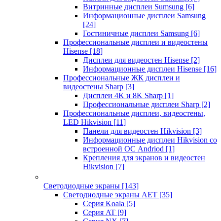
Витринные дисплеи Sumsung
[6]
Информационные дисплеи Samsung
[24]
Гостиничные дисплеи Samsung
[6]
Профессиональные дисплеи и видеостены
Hisense
[18]
Дисплеи для видеостен Hisense
[2]
Информационные дисплеи Hisense
[16]
Профессиональные ЖК дисплеи и
видеостены Sharp
[3]
Дисплеи 4K и 8K Sharp
[1]
Профессиональные дисплеи Sharp
[2]
Профессиональные дисплеи, видеостены,
LED Hikvision
[11]
Панели для видеостен Hikvision
[3]
Информационные дисплеи Hikvision со
встроенной ОС Andriod
[1]
Крепления для экранов и видеостен
Hikvision
[7]
Светодиодные экраны
[143]
Светодиодные экраны AET
[35]
Cерия Koala
[5]
Серия AT
[9]