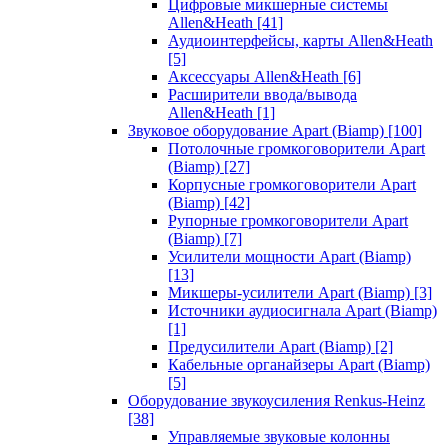
Цифровые микшерные системы
Allen&Heath
[41]
Аудиоинтерфейсы, карты Allen&Heath
[5]
Аксессуары Allen&Heath
[6]
Расширители ввода/вывода
Allen&Heath
[1]
Звуковое оборудование Apart (Biamp)
[100]
Потолочные громкоговорители Apart
(Biamp)
[27]
Корпусные громкоговорители Apart
(Biamp)
[42]
Рупорные громкоговорители Apart
(Biamp)
[7]
Усилители мощности Apart (Biamp)
[13]
Микшеры-усилители Apart (Biamp)
[3]
Источники аудиосигнала Apart (Biamp)
[1]
Предусилители Apart (Biamp)
[2]
Кабельные органайзеры Apart (Biamp)
[5]
Оборудование звукоусиления Renkus-Heinz
[38]
Управляемые звуковые колонны