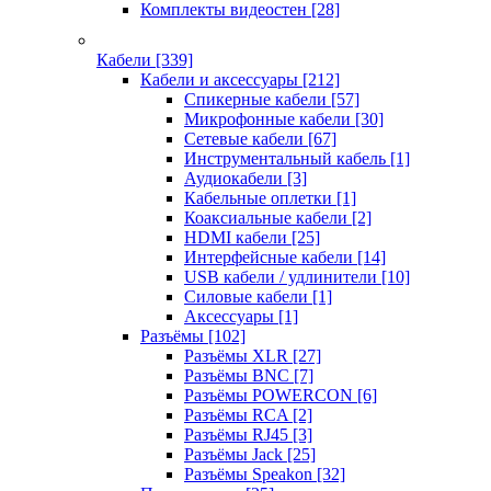
Комплекты видеостен
[28]
Кабели
[339]
Кабели и аксессуары
[212]
Спикерные кабели
[57]
Микрофонные кабели
[30]
Сетевые кабели
[67]
Инструментальный кабель
[1]
Аудиокабели
[3]
Кабельные оплетки
[1]
Коаксиальные кабели
[2]
HDMI кабели
[25]
Интерфейсные кабели
[14]
USB кабели / удлинители
[10]
Силовые кабели
[1]
Аксессуары
[1]
Разъёмы
[102]
Разъёмы XLR
[27]
Разъёмы BNC
[7]
Разъёмы POWERCON
[6]
Разъёмы RCA
[2]
Разъёмы RJ45
[3]
Разъёмы Jack
[25]
Разъёмы Speakon
[32]