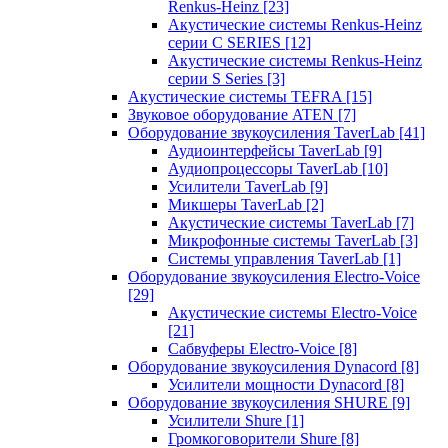
Renkus-Heinz
[23]
Акустические системы Renkus-Heinz
серии C SERIES
[12]
Акустические системы Renkus-Heinz
серии S Series
[3]
Акустические системы TEFRA
[15]
Звуковое оборудование ATEN
[7]
Оборудование звукоусиления TaverLab
[41]
Аудиоинтерфейсы TaverLab
[9]
Аудиопроцессоры TaverLab
[10]
Усилители TaverLab
[9]
Микшеры TaverLab
[2]
Акустические системы TaverLab
[7]
Микрофонные системы TaverLab
[3]
Системы управления TaverLab
[1]
Оборудование звукоусиления Electro-Voice
[29]
Акустические системы Electro-Voice
[21]
Сабвуферы Electro-Voice
[8]
Оборудование звукоусиления Dynacord
[8]
Усилители мощности Dynacord
[8]
Оборудование звукоусиления SHURE
[9]
Усилители Shure
[1]
Громкоговорители Shure
[8]