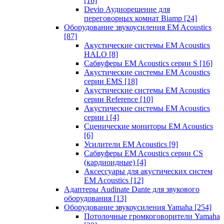
[16]
Devio Аудиорешение для
переговорных комнат Biamp
[24]
Оборудование звукоусиления EM Acoustics
[87]
Акустические системы EM Acoustics
HALO
[8]
Сабвуферы EM Acoustics серии S
[16]
Акустические системы EM Acoustics
серии EMS
[18]
Акустические системы EM Acoustics
серии Reference
[10]
Акустические системы EM Acoustics
серии i
[4]
Сценические мониторы EM Acoustics
[6]
Усилители EM Acoustics
[9]
Сабвуферы EM Acoustics серии CS
(кардиоидные)
[4]
Аксессуары для акустических систем
EM Acoustics
[12]
Адаптеры Audinate Dante для звукового
оборудования
[13]
Оборудование звукоусиления Yamaha
[254]
Потолочные громкоговорители Yamaha