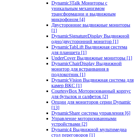
Dynamic3Talk Мониторы с
уникальным механизмом
трансформации и выдвижным
микрофоном
[4]
Двусторонние выдвижные мониторы
[1]
DynamicSignatureDisplay Выдвижной
одно/двусторонний монитор
[1]
DynamicTabLift Выдвижная система
для планшета
[1]
UnderCover Выдвижные мониторы
[1]
DynamicChairDisplay Выдвижной
монитор для встраивания в
подлокотник
[1]
DynamicVision Выдвижная система для
камер ВКС
[1]
CourtesyBox Моторизованный корпус
для бутылок и салфеток
[2]
Опции для мониторов серии Dynamic
[13]
DynamicShare система управления
[6]
Управление моторизованными
устройствами
[2]
Dynamic4 Выдвижной мультимедиа
стол переговоров
[1]