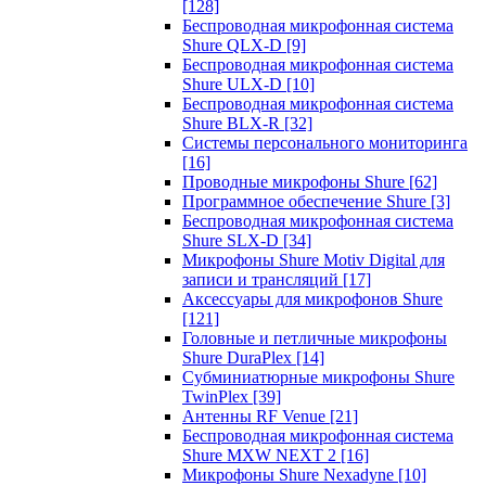
[128]
Беспроводная микрофонная система
Shure QLX-D
[9]
Беспроводная микрофонная система
Shure ULX-D
[10]
Беспроводная микрофонная система
Shure BLX-R
[32]
Системы персонального мониторинга
[16]
Проводные микрофоны Shure
[62]
Программное обеспечение Shure
[3]
Беспроводная микрофонная система
Shure SLX-D
[34]
Микрофоны Shure Motiv Digital для
записи и трансляций
[17]
Аксессуары для микрофонов Shure
[121]
Головные и петличные микрофоны
Shure DuraPlex
[14]
Субминиатюрные микрофоны Shure
TwinPlex
[39]
Антенны RF Venue
[21]
Беспроводная микрофонная система
Shure MXW NEXT 2
[16]
Микрофоны Shure Nexadyne
[10]