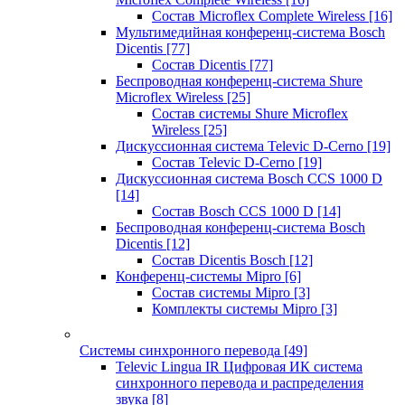
Состав Microflex Complete Wireless
[16]
Мультимедийная конференц-система Bosch
Dicentis
[77]
Состав Dicentis
[77]
Беспроводная конференц-система Shure
Microflex Wireless
[25]
Состав системы Shure Microflex
Wireless
[25]
Дискуссионная система Televic D-Cerno
[19]
Состав Televic D-Cerno
[19]
Дискуссионная система Bosch CCS 1000 D
[14]
Состав Bosch CCS 1000 D
[14]
Беспроводная конференц-система Bosch
Dicentis
[12]
Состав Dicentis Bosch
[12]
Конференц-системы Mipro
[6]
Состав системы Mipro
[3]
Комплекты системы Mipro
[3]
Системы синхронного перевода
[49]
Televic Lingua IR Цифровая ИК система
синхронного перевода и распределения
звука
[8]