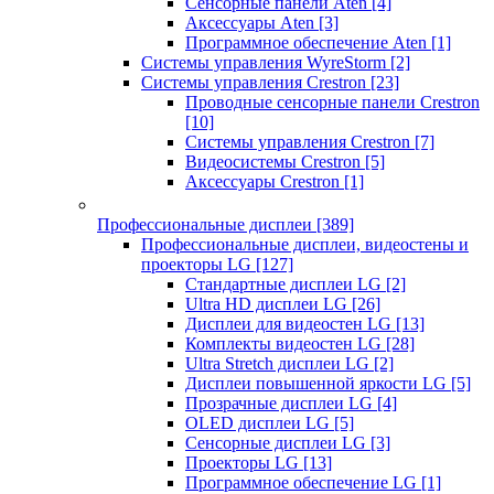
Сенсорные панели Aten
[4]
Аксессуары Aten
[3]
Программное обеспечение Aten
[1]
Системы управления WyreStorm
[2]
Системы управления Crestron
[23]
Проводные сенсорные панели Crestron
[10]
Системы управления Crestron
[7]
Видеосистемы Crestron
[5]
Аксессуары Crestron
[1]
Профессиональные дисплеи
[389]
Профессиональные дисплеи, видеостены и
проекторы LG
[127]
Стандартные дисплеи LG
[2]
Ultra HD дисплеи LG
[26]
Дисплеи для видеостен LG
[13]
Комплекты видеостен LG
[28]
Ultra Stretch дисплеи LG
[2]
Дисплеи повышенной яркости LG
[5]
Прозрачные дисплеи LG
[4]
OLED дисплеи LG
[5]
Сенсорные дисплеи LG
[3]
Проекторы LG
[13]
Программное обеспечение LG
[1]