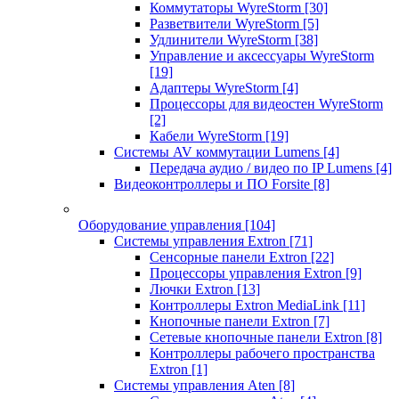
Коммутаторы WyreStorm
[30]
Разветвители WyreStorm
[5]
Удлинители WyreStorm
[38]
Управление и аксессуары WyreStorm
[19]
Адаптеры WyreStorm
[4]
Процессоры для видеостен WyreStorm
[2]
Кабели WyreStorm
[19]
Системы AV коммутации Lumens
[4]
Передача аудио / видео по IP Lumens
[4]
Видеоконтроллеры и ПО Forsite
[8]
Оборудование управления
[104]
Системы управления Extron
[71]
Сенсорные панели Extron
[22]
Процессоры управления Extron
[9]
Лючки Extron
[13]
Контроллеры Extron MediaLink
[11]
Кнопочные панели Extron
[7]
Сетевые кнопочные панели Extron
[8]
Контроллеры рабочего пространства
Extron
[1]
Системы управления Aten
[8]