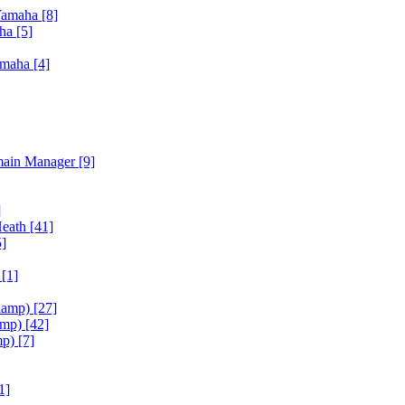
Yamaha
[8]
aha
[5]
amaha
[4]
main Manager
[9]
]
Heath
[41]
5]
h
[1]
iamp)
[27]
amp)
[42]
mp)
[7]
1]