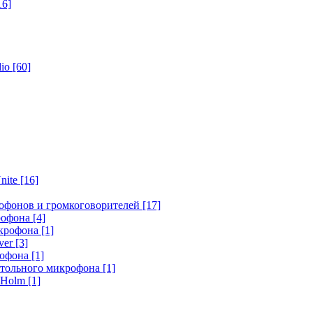
16]
dio
[60]
nite
[16]
офонов и громкоговорителей
[17]
крофона
[4]
икрофона
[1]
ver
[3]
рофона
[1]
стольного микрофона
[1]
r Holm
[1]