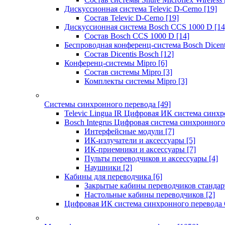
Дискуссионная система Televic D-Cerno
[19]
Состав Televic D-Cerno
[19]
Дискуссионная система Bosch CCS 1000 D
[14
Состав Bosch CCS 1000 D
[14]
Беспроводная конференц-система Bosch Dicen
Состав Dicentis Bosch
[12]
Конференц-системы Mipro
[6]
Состав системы Mipro
[3]
Комплекты системы Mipro
[3]
Системы синхронного перевода
[49]
Televic Lingua IR Цифровая ИК система синхр
Bosch Integrus Цифровая система синхронного
Интерфейсные модули
[7]
ИК-излучатели и аксессуары
[5]
ИК-приемники и аксессуары
[7]
Пульты переводчиков и аксессуары
[4]
Наушники
[2]
Кабины для переводчика
[6]
Закрытые кабины переводчиков стандар
Настольные кабины переводчиков
[2]
Цифровая ИК система синхронного перевода