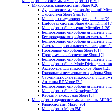
Микрофонные системы и микрофоны
[1050]
Микрофоны, радиосистемы Shure
[626]
Аудиоэкосистема для конференций Micro
Экосистема Shure Stem
[6]
Микшеры и аудиопроцессоры Shure
[2]
Цифровая система Shure Axient Digital
[5
Микрофоны Shure серии Microflex
[128]
Беспроводная микрофонная система Sh
Беспроводная микрофонная система Sh
Беспроводная микрофонная система Sh
Системы персонального мониторинга
[1
Проводные микрофоны Shure
[61]
Программное обеспечение Shure
[2]
Беспроводная микрофонная система Sh
Микрофоны Shure Motiv Digital для зап
Аксессуары для микрофонов Shure
[121]
Головные и петличные микрофоны Shur
Субминиатюрные микрофоны Shure Twi
Антенны RF Venue
[21]
Беспроводная микрофонная система S
Микрофоны Shure Nexadyne
[10]
Кабели и аксессуары Shure
[5]
Микрофоны, радиосистемы и антенны MIPR
Радиосистемы Mipro
[96]
Микрофоны Mipro
[54]