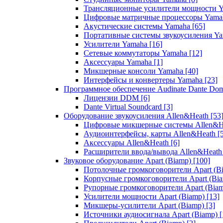
Трансляционные усилители мощности 
Цифровые матричные процессоры Yam
Акустические системы Yamaha
[65]
Портативные системы звукоусиления Y
Усилители Yamaha
[16]
Сетевые коммутаторы Yamaha
[12]
Аксессуары Yamaha
[1]
Микшерные консоли Yamaha
[40]
Интерфейсы и конвертеры Yamaha
[23]
Программное обеспечение Audinate Dante Do
Лицензии DDM
[6]
Dante Virtual Soundcard
[3]
Оборудование звукоусиления Allen&Heath
[53
Цифровые микшерные системы Allen&
Аудиоинтерфейсы, карты Allen&Heath
[
Аксессуары Allen&Heath
[6]
Расширители ввода/вывода Allen&Heat
Звуковое оборудование Apart (Biamp)
[100]
Потолочные громкоговорители Apart (B
Корпусные громкоговорители Apart (Bi
Рупорные громкоговорители Apart (Bia
Усилители мощности Apart (Biamp)
[13]
Микшеры-усилители Apart (Biamp)
[3]
Источники аудиосигнала Apart (Biamp)
[