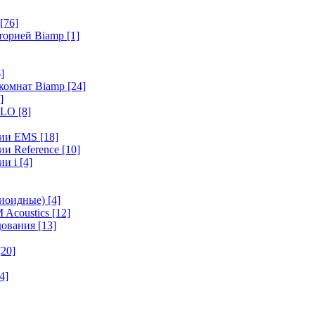
[76]
иторией Biamp
[1]
]
 комнат Biamp
[24]
]
HALO
[8]
ерии EMS
[18]
ии Reference
[10]
ии i
[4]
диоидные)
[4]
 Acoustics
[12]
удования
[13]
[20]
4]