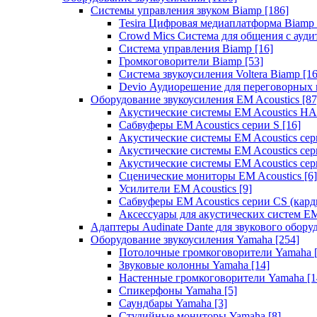
Системы управления звуком Biamp
[186]
Tesira Цифровая медиаплатформа Biamp
Crowd Mics Система для общения с ауд
Система управления Biamp
[16]
Громкоговорители Biamp
[53]
Система звукоусиления Voltera Biamp
[16
Devio Аудиорешение для переговорных
Оборудование звукоусиления EM Acoustics
[87
Акустические системы EM Acoustics 
Сабвуферы EM Acoustics серии S
[16]
Акустические системы EM Acoustics с
Акустические системы EM Acoustics сер
Акустические системы EM Acoustics сер
Сценические мониторы EM Acoustics
[6]
Усилители EM Acoustics
[9]
Сабвуферы EM Acoustics серии CS (кар
Аксессуары для акустических систем EM
Адаптеры Audinate Dante для звукового обор
Оборудование звукоусиления Yamaha
[254]
Потолочные громкоговорители Yamaha
Звуковые колонны Yamaha
[14]
Настенные громкоговорители Yamaha
[1
Спикерфоны Yamaha
[5]
Саундбары Yamaha
[3]
Студийные мониторы Yamaha
[8]