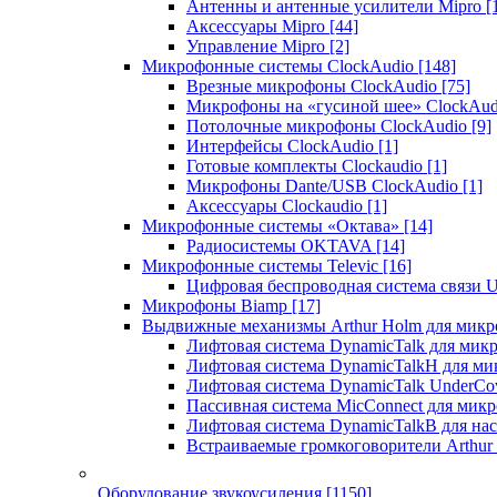
Антенны и антенные усилители Mipro
[
Аксессуары Mipro
[44]
Управление Mipro
[2]
Микрофонные системы ClockAudio
[148]
Врезные микрофоны ClockAudio
[75]
Микрофоны на «гусиной шее» ClockAu
Потолочные микрофоны ClockAudio
[9]
Интерфейсы ClockAudio
[1]
Готовые комплекты Clockaudio
[1]
Микрофоны Dante/USB ClockAudio
[1]
Аксессуары Clockaudio
[1]
Микрофонные системы «Октава»
[14]
Радиосистемы OKTAVA
[14]
Микрофонные системы Televic
[16]
Цифровая беспроводная система связи U
Микрофоны Biamp
[17]
Выдвижные механизмы Arthur Holm для микр
Лифтовая система DynamicTalk для ми
Лифтовая система DynamicTalkH для м
Лифтовая система DynamicTalk UnderCo
Пассивная система MicConnect для мик
Лифтовая система DynamicTalkB для на
Встраиваемые громкоговорители Arthu
Оборудование звукоусиления
[1150]