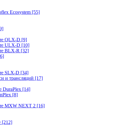
flex Ecosystem
[55]
9]
ure QLX-D
[9]
ure ULX-D
[10]
ure BLX-R
[32]
6]
ure SLX-D
[34]
иси и трансляций
[17]
e DuraPlex
[14]
nPlex
[8]
hure MXW NEXT 2
[16]
O
[212]