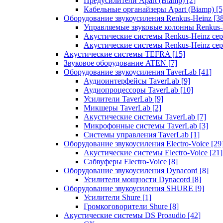
Предусилители Apart (Biamp)
[2]
Кабельные органайзеры Apart (Biamp)
[5
Оборудование звукоусиления Renkus-Heinz
[3
Управляемые звуковые колонны Renkus
Акустические системы Renkus-Heinz с
Акустические системы Renkus-Heinz сер
Акустические системы TEFRA
[15]
Звуковое оборудование ATEN
[7]
Оборудование звукоусиления TaverLab
[41]
Аудиоинтерфейсы TaverLab
[9]
Аудиопроцессоры TaverLab
[10]
Усилители TaverLab
[9]
Микшеры TaverLab
[2]
Акустические системы TaverLab
[7]
Микрофонные системы TaverLab
[3]
Системы управления TaverLab
[1]
Оборудование звукоусиления Electro-Voice
[29
Акустические системы Electro-Voice
[21]
Сабвуферы Electro-Voice
[8]
Оборудование звукоусиления Dynacord
[8]
Усилители мощности Dynacord
[8]
Оборудование звукоусиления SHURE
[9]
Усилители Shure
[1]
Громкоговорители Shure
[8]
Акустические системы DS Proaudio
[42]