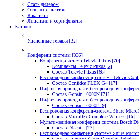
Стать дилером
Отзывы клиентов
Вакансии
Лицензии и сертификаты
Каталог
Уцененные товары
[32]
Конференц-системы
[336]
Конференц-система Televic Plixus
[70]
Комплекты Televic Plixus
[2]
Состав Televic Plixus
[68]
Беспроводная конференц-система Televic Con
Состав Confidea FLEX G4
[17]
Цифровая проводная и беспроводная конфере
Состав Gonsin 10000N
[71]
Цифровая проводная и беспроводная конфере
Состав Gonsin 10000E
[9]
Беспроводная конференц-система Shure Microfl
Состав Microflex Complete Wireless
[16]
Мультимедийная конференц-система Bosch Dic
Состав Dicentis
[77]
Беспроводная конференц-система Shure Microfl
Состав системы Shure Microflex Wireless