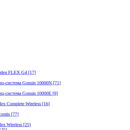
fidea FLEX G4
[17]
нц-система Gonsin 10000N
[71]
нц-система Gonsin 10000E
[9]
ex Complete Wireless
[16]
entis
[77]
ex Wireless
[25]
[25]