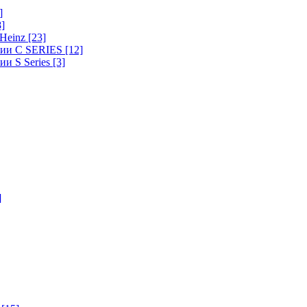
]
8]
-Heinz
[23]
ерии C SERIES
[12]
ии S Series
[3]
]