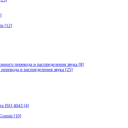
]
tis
[12]
онного перевода и распределения звука
[8]
 перевода и распределения звука
[25]
та ISO 4043
[4]
 Gonsin
[10]