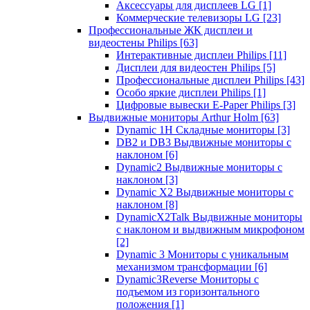
Аксессуары для дисплеев LG
[1]
Коммерческие телевизоры LG
[23]
Профессиональные ЖК дисплеи и
видеостены Philips
[63]
Интерактивные дисплеи Philips
[11]
Дисплеи для видеостен Philips
[5]
Профессиональные дисплеи Philips
[43]
Особо яркие дисплеи Philips
[1]
Цифровые вывески E-Paper Philips
[3]
Выдвижные мониторы Arthur Holm
[63]
Dynamic 1Н Складные мониторы
[3]
DB2 и DB3 Выдвижные мониторы с
наклоном
[6]
Dynamic2 Выдвижные мониторы с
наклоном
[3]
Dynamic X2 Выдвижные мониторы с
наклоном
[8]
DynamicX2Talk Выдвижные мониторы
с наклоном и выдвижным микрофоном
[2]
Dynamic 3 Мониторы с уникальным
механизмом трансформации
[6]
Dynamic3Reverse Мониторы с
подъемом из горизонтального
положения
[1]