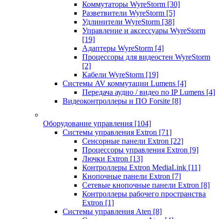
Коммутаторы WyreStorm
[30]
Разветвители WyreStorm
[5]
Удлинители WyreStorm
[38]
Управление и аксессуары WyreStorm
[19]
Адаптеры WyreStorm
[4]
Процессоры для видеостен WyreStorm
[2]
Кабели WyreStorm
[19]
Системы AV коммутации Lumens
[4]
Передача аудио / видео по IP Lumens
[4]
Видеоконтроллеры и ПО Forsite
[8]
Оборудование управления
[104]
Системы управления Extron
[71]
Сенсорные панели Extron
[22]
Процессоры управления Extron
[9]
Лючки Extron
[13]
Контроллеры Extron MediaLink
[11]
Кнопочные панели Extron
[7]
Сетевые кнопочные панели Extron
[8]
Контроллеры рабочего пространства
Extron
[1]
Системы управления Aten
[8]