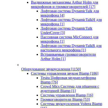
Выдвижные механизмы Arthur Holm для
микрофонов и громкоговорителей
[17]
Лифтовая система DynamicTalk для
микрофона
[4]
Лифтовая система DynamicTalkH для
микрофона
[1]
Лифтовая система DynamicTalk
UnderCover
[3]
Пассивная система MicConnect для
микрофона
[1]
Лифтовая система DynamicTalkB для
настольного микрофона
[1]
Встраиваемые громкоговорители
Arthur Holm
[1]
Оборудование звукоусиления
[1150]
Системы управления звуком Biamp
[186]
Tesira Цифровая медиаплатформа
Biamp
[76]
Crowd Mics Система для общения с
аудиторией Biamp
[1]
Система управления Biamp
[16]
Громкоговорители Biamp
[53]
Система звукоусиления Voltera Biamp