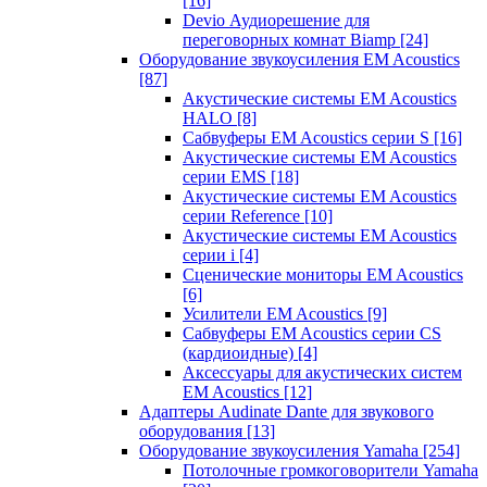
[16]
Devio Аудиорешение для
переговорных комнат Biamp
[24]
Оборудование звукоусиления EM Acoustics
[87]
Акустические системы EM Acoustics
HALO
[8]
Сабвуферы EM Acoustics серии S
[16]
Акустические системы EM Acoustics
серии EMS
[18]
Акустические системы EM Acoustics
серии Reference
[10]
Акустические системы EM Acoustics
серии i
[4]
Сценические мониторы EM Acoustics
[6]
Усилители EM Acoustics
[9]
Сабвуферы EM Acoustics серии CS
(кардиоидные)
[4]
Аксессуары для акустических систем
EM Acoustics
[12]
Адаптеры Audinate Dante для звукового
оборудования
[13]
Оборудование звукоусиления Yamaha
[254]
Потолочные громкоговорители Yamaha