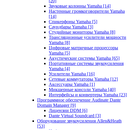
[20]
Звуковые колонны Yamaha
[14]
Настенные громкоговорители Yamaha
[14]
Спикерфоны Yamaha
[5]
Саундбары Yamaha
[3]
Студийные мониторы Yamaha
[8]
Трансляционные усилители мощности
Yamaha
[8]
Цифровые матричные процессоры
Yamaha
[5]
Акустические системы Yamaha
[65]
Портативные системы звукоусиления
Yamaha
[4]
Усилители Yamaha
[16]
Сетевые коммутаторы Yamaha
[12]
Аксессуары Yamaha
[1]
Микшерные консоли Yamaha
[40]
Интерфейсы и конвертеры Yamaha
[23]
Программное обеспечение Audinate Dante
Domain Manager
[9]
Лицензии DDM
[6]
Dante Virtual Soundcard
[3]
Оборудование звукоусиления Allen&Heath
[53]