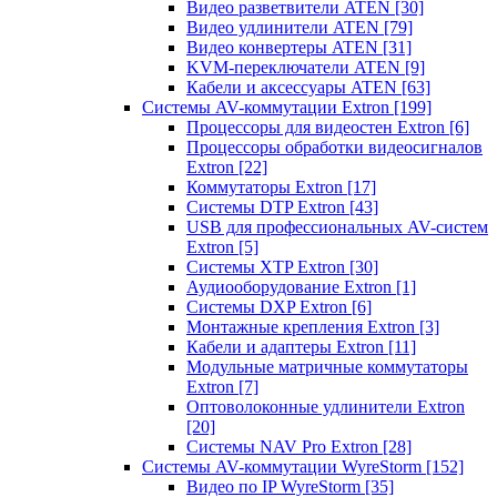
Видео разветвители ATEN
[30]
Видео удлинители ATEN
[79]
Видео конвертеры ATEN
[31]
KVM-переключатели ATEN
[9]
Кабели и аксессуары ATEN
[63]
Системы AV-коммутации Extron
[199]
Процессоры для видеостен Extron
[6]
Процессоры обработки видеосигналов
Extron
[22]
Коммутаторы Extron
[17]
Системы DTP Extron
[43]
USB для профессиональных AV-систем
Extron
[5]
Системы XTP Extron
[30]
Аудиооборудование Extron
[1]
Системы DXP Extron
[6]
Монтажные крепления Extron
[3]
Кабели и адаптеры Extron
[11]
Модульные матричные коммутаторы
Extron
[7]
Оптоволоконные удлинители Extron
[20]
Системы NAV Pro Extron
[28]
Системы AV-коммутации WyreStorm
[152]
Видео по IP WyreStorm
[35]