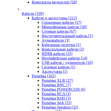
Комплекты видеостен
[28]
Кабели
[339]
Кабели и аксессуары
[212]
Спикерные кабели
[57]
Микрофонные кабели
[30]
Сетевые кабели
[67]
Инструментальный кабель
[1]
Аудиокабели
[3]
Кабельные оплетки
[1]
Коаксиальные кабели
[2]
HDMI кабели
[25]
Интерфейсные кабели
[14]
USB кабели / удлинители
[10]
Силовые кабели
[1]
Аксессуары
[1]
Разъёмы
[102]
Разъёмы XLR
[27]
Разъёмы BNC
[7]
Разъёмы POWERCON
[6]
Разъёмы RCA
[2]
Разъёмы RJ45
[3]
Разъёмы Jack
[25]
Разъёмы Speakon
[32]