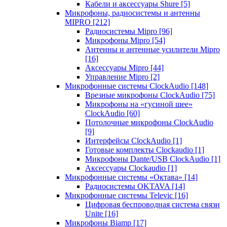
Кабели и аксессуары Shure
[5]
Микрофоны, радиосистемы и антенны
MIPRO
[212]
Радиосистемы Mipro
[96]
Микрофоны Mipro
[54]
Антенны и антенные усилители Mipro
[16]
Аксессуары Mipro
[44]
Управление Mipro
[2]
Микрофонные системы ClockAudio
[148]
Врезные микрофоны ClockAudio
[75]
Микрофоны на «гусиной шее»
ClockAudio
[60]
Потолочные микрофоны ClockAudio
[9]
Интерфейсы ClockAudio
[1]
Готовые комплекты Clockaudio
[1]
Микрофоны Dante/USB ClockAudio
[1]
Аксессуары Clockaudio
[1]
Микрофонные системы «Октава»
[14]
Радиосистемы OKTAVA
[14]
Микрофонные системы Televic
[16]
Цифровая беспроводная система связи
Unite
[16]
Микрофоны Biamp
[17]