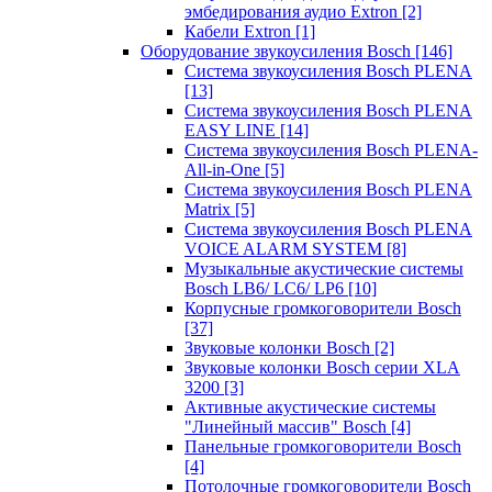
эмбедирования аудио Extron
[2]
Кабели Extron
[1]
Оборудование звукоусиления Bosch
[146]
Система звукоусиления Bosch PLENA
[13]
Система звукоусиления Bosch PLENA
EASY LINE
[14]
Система звукоусиления Bosch PLENA-
All-in-One
[5]
Система звукоусиления Bosch PLENA
Matrix
[5]
Система звукоусиления Bosch PLENA
VOICE ALARM SYSTEM
[8]
Музыкальные акустические системы
Bosch LB6/ LC6/ LP6
[10]
Корпусные громкоговорители Bosch
[37]
Звуковые колонки Bosch
[2]
Звуковые колонки Bosch серии XLA
3200
[3]
Активные акустические системы
"Линейный массив" Bosch
[4]
Панельные громкоговорители Bosch
[4]
Потолочные громкоговорители Bosch