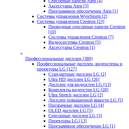
Сенсорные панели Aten
[4]
Аксессуары Aten
[3]
Программное обеспечение Aten
[1]
Системы управления WyreStorm
[2]
Системы управления Crestron
[23]
Проводные сенсорные панели Crestron
[10]
Системы управления Crestron
[7]
Видеосистемы Crestron
[5]
Аксессуары Crestron
[1]
Профессиональные дисплеи
[389]
Профессиональные дисплеи, видеостены и
проекторы LG
[127]
Стандартные дисплеи LG
[2]
Ultra HD дисплеи LG
[26]
Дисплеи для видеостен LG
[13]
Комплекты видеостен LG
[28]
Ultra Stretch дисплеи LG
[2]
Дисплеи повышенной яркости LG
[5]
Прозрачные дисплеи LG
[4]
OLED дисплеи LG
[5]
Сенсорные дисплеи LG
[3]
Проекторы LG
[13]
Программное обеспечение LG
[1]