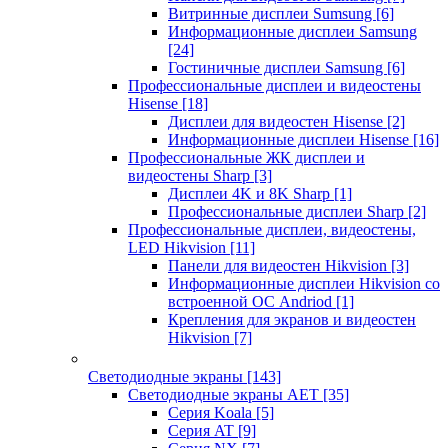
Витринные дисплеи Sumsung
[6]
Информационные дисплеи Samsung
[24]
Гостиничные дисплеи Samsung
[6]
Профессиональные дисплеи и видеостены
Hisense
[18]
Дисплеи для видеостен Hisense
[2]
Информационные дисплеи Hisense
[16]
Профессиональные ЖК дисплеи и
видеостены Sharp
[3]
Дисплеи 4K и 8K Sharp
[1]
Профессиональные дисплеи Sharp
[2]
Профессиональные дисплеи, видеостены,
LED Hikvision
[11]
Панели для видеостен Hikvision
[3]
Информационные дисплеи Hikvision со
встроенной ОС Andriod
[1]
Крепления для экранов и видеостен
Hikvision
[7]
Светодиодные экраны
[143]
Светодиодные экраны AET
[35]
Cерия Koala
[5]
Серия AT
[9]