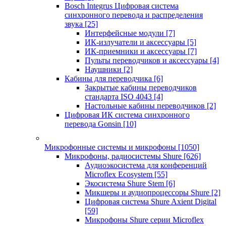
Bosch Integrus Цифровая система
синхронного перевода и распределения
звука
[25]
Интерфейсные модули
[7]
ИК-излучатели и аксессуары
[5]
ИК-приемники и аксессуары
[7]
Пульты переводчиков и аксессуары
[4]
Наушники
[2]
Кабины для переводчика
[6]
Закрытые кабины переводчиков
стандарта ISO 4043
[4]
Настольные кабины переводчиков
[2]
Цифровая ИК система синхронного
перевода Gonsin
[10]
Микрофонные системы и микрофоны
[1050]
Микрофоны, радиосистемы Shure
[626]
Аудиоэкосистема для конференций
Microflex Ecosystem
[55]
Экосистема Shure Stem
[6]
Микшеры и аудиопроцессоры Shure
[2]
Цифровая система Shure Axient Digital
[59]
Микрофоны Shure серии Microflex