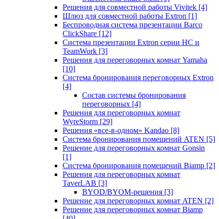
Решения для совместной работы Vivitek
[4]
Шлюз для совместной работы Extron
[1]
Беспроводная система презентации Barco
ClickShare
[12]
Система презентации Extron серии HC и
TeamWork
[3]
Решения для переговорных комнат Yamaha
[10]
Система бронирования переговорных Extron
[4]
Состав системы бронирования
переговорных
[4]
Решения для переговорных комнат
WyreStorm
[29]
Решения «все-в-одном» Kandao
[8]
Система бронирования помещений ATEN
[5]
Решение для переговорных комнат Gonsin
[1]
Система бронирования помещений Biamp
[2]
Решения для переговорных комнат
TaverLAB
[3]
BYOD/BYOM-решения
[3]
Решение для переговорных комнат ATEN
[2]
Решение для переговорных комнат Biamp
[40]