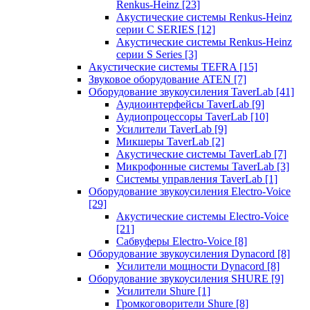
Renkus-Heinz
[23]
Акустические системы Renkus-Heinz
серии C SERIES
[12]
Акустические системы Renkus-Heinz
серии S Series
[3]
Акустические системы TEFRA
[15]
Звуковое оборудование ATEN
[7]
Оборудование звукоусиления TaverLab
[41]
Аудиоинтерфейсы TaverLab
[9]
Аудиопроцессоры TaverLab
[10]
Усилители TaverLab
[9]
Микшеры TaverLab
[2]
Акустические системы TaverLab
[7]
Микрофонные системы TaverLab
[3]
Системы управления TaverLab
[1]
Оборудование звукоусиления Electro-Voice
[29]
Акустические системы Electro-Voice
[21]
Сабвуферы Electro-Voice
[8]
Оборудование звукоусиления Dynacord
[8]
Усилители мощности Dynacord
[8]
Оборудование звукоусиления SHURE
[9]
Усилители Shure
[1]
Громкоговорители Shure
[8]