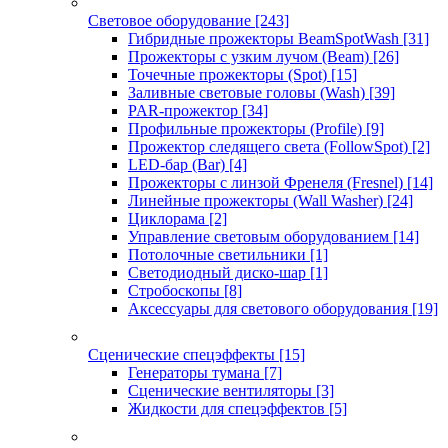
Световое оборудование
[243]
Гибридные прожекторы BeamSpotWash
[31]
Прожекторы с узким лучом (Beam)
[26]
Точечные прожекторы (Spot)
[15]
Заливные световые головы (Wash)
[39]
PAR-прожектор
[34]
Профильные прожекторы (Profile)
[9]
Прожектор следящего света (FollowSpot)
[2]
LED-бар (Bar)
[4]
Прожекторы с линзой Френеля (Fresnel)
[14]
Линейные прожекторы (Wall Washer)
[24]
Циклорама
[2]
Управление световым оборудованием
[14]
Потолочные светильники
[1]
Светодиодный диско-шар
[1]
Стробоскопы
[8]
Аксессуары для светового оборудования
[19]
Сценические спецэффекты
[15]
Генераторы тумана
[7]
Сценические вентиляторы
[3]
Жидкости для спецэффектов
[5]