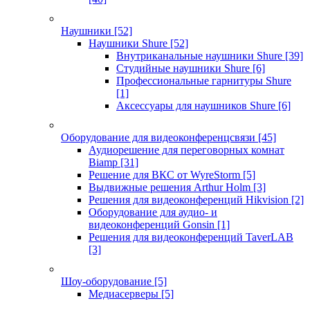
Наушники
[52]
Наушники Shure
[52]
Внутриканальные наушники Shure
[39]
Студийные наушники Shure
[6]
Профессиональные гарнитуры Shure
[1]
Аксессуары для наушников Shure
[6]
Оборудование для видеоконференцсвязи
[45]
Аудиорешение для переговорных комнат
Biamp
[31]
Решение для ВКС от WyreStorm
[5]
Выдвижные решения Arthur Holm
[3]
Решения для видеоконференций Hikvision
[2]
Оборудование для аудио- и
видеоконференций Gonsin
[1]
Решения для видеоконференций TaverLAB
[3]
Шоу-оборудование
[5]
Медиасерверы
[5]