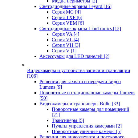
Медиа периметры
[2]
Светодиодные экраны Leyard
[16]
Серия MG
[4]
Серия TXF
[6]
Серия VEM
[6]
Светодиодные экраны LianTronics
[12]
Серия VA
[4]
Серия VL
[4]
Серия VH
[3]
Серия V
[1]
Аксессуары для LED панелей
[2]
Видеокамеры и устройства записи и трансляции
[106]
Решения для захвата и передачи видео
Lumens
[9]
Поворотные и стационарные камеры Lumens
[50]
Видеокамеры и трансиверы Bolin
[33]
Поворотные камеры для помещений
[21]
Трансиверы
[5]
Пульты управления камерами
[2]
Поворотные уличные камеры
[5]
Решения для видеозахвата и потокового