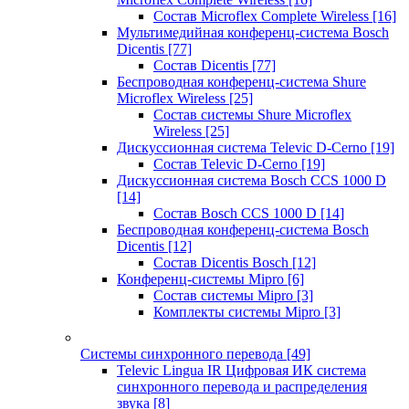
Состав Microflex Complete Wireless
[16]
Мультимедийная конференц-система Bosch
Dicentis
[77]
Состав Dicentis
[77]
Беспроводная конференц-система Shure
Microflex Wireless
[25]
Состав системы Shure Microflex
Wireless
[25]
Дискуссионная система Televic D-Cerno
[19]
Состав Televic D-Cerno
[19]
Дискуссионная система Bosch CCS 1000 D
[14]
Состав Bosch CCS 1000 D
[14]
Беспроводная конференц-система Bosch
Dicentis
[12]
Состав Dicentis Bosch
[12]
Конференц-системы Mipro
[6]
Состав системы Mipro
[3]
Комплекты системы Mipro
[3]
Системы синхронного перевода
[49]
Televic Lingua IR Цифровая ИК система
синхронного перевода и распределения
звука
[8]