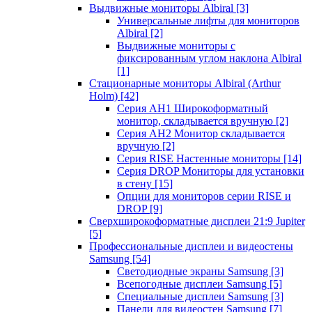
Выдвижные мониторы Albiral
[3]
Универсальные лифты для мониторов
Albiral
[2]
Выдвижные мониторы с
фиксированным углом наклона Albiral
[1]
Стационарные мониторы Albiral (Arthur
Holm)
[42]
Серия AH1 Широкоформатный
монитор, складывается вручную
[2]
Серия AH2 Монитор складывается
вручную
[2]
Серия RISE Настенные мониторы
[14]
Серия DROP Мониторы для установки
в стену
[15]
Опции для мониторов серии RISE и
DROP
[9]
Сверхширокоформатные дисплеи 21:9 Jupiter
[5]
Профессиональные дисплеи и видеостены
Samsung
[54]
Светодиодные экраны Samsung
[3]
Всепогодные дисплеи Samsung
[5]
Специальные дисплеи Samsung
[3]
Панели для видеостен Samsung
[7]