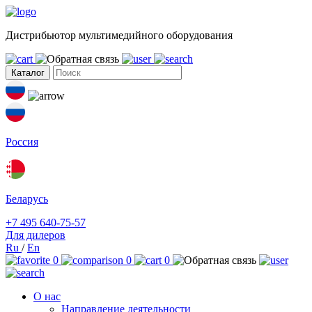
Дистрибьютор мультимедийного оборудования
Каталог
Россия
Беларусь
+7 495 640-75-57
Для дилеров
Ru
/
En
0
0
0
О нас
Направление деятельности