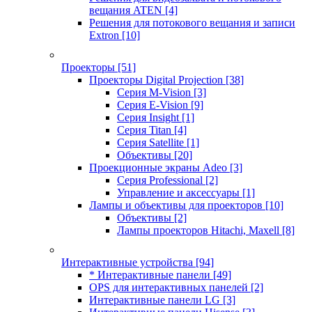
вещания ATEN
[4]
Решения для потокового вещания и записи
Extron
[10]
Проекторы
[51]
Проекторы Digital Projection
[38]
Серия M-Vision
[3]
Серия E-Vision
[9]
Серия Insight
[1]
Серия Titan
[4]
Серия Satellite
[1]
Объективы
[20]
Проекционные экраны Adeo
[3]
Серия Professional
[2]
Управление и аксессуары
[1]
Лампы и объективы для проекторов
[10]
Объективы
[2]
Лампы проекторов Hitachi, Maxell
[8]
Интерактивные устройства
[94]
* Интерактивные панели
[49]
OPS для интерактивных панелей
[2]
Интерактивные панели LG
[3]