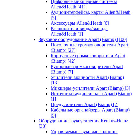
Цифровые микшерные системы
Allen&Heath
[41]
Аудиоинтерфейсы, карты Allen&Heath
[5]
Аксессуары Allen&Heath
[6]
Расширители ввода/вывода
Allen&Heath
[1]
Звуковое оборудование Apart (Biamp)
[100]
Потолочные громкоговорители Apart
(Biamp)
[27]
Корпусные громкоговорители Apart
(Biamp)
[42]
Рупорные громкоговорители Apart
(Biamp)
[7]
Усилители мощности Apart (Biamp)
[13]
Микшеры-усилители Apart (Biamp)
[3]
Источники аудиосигнала Apart (Biamp)
[1]
Предусилители Apart (Biamp)
[2]
Кабельные органайзеры Apart (Biamp)
[5]
Оборудование звукоусиления Renkus-Heinz
[38]
Управляемые звуковые колонны