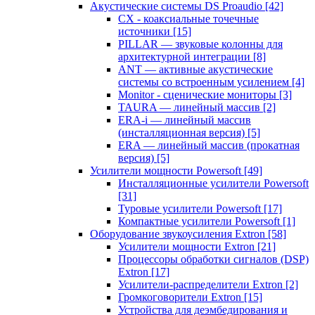
Акустические системы DS Proaudio
[42]
CX - коаксиальные точечные
источники
[15]
PILLAR — звуковые колонны для
архитектурной интеграции
[8]
ANT — активные акустические
системы со встроенным усилением
[4]
Monitor - сценические мониторы
[3]
TAURA — линейный массив
[2]
ERA-i — линейный массив
(инсталляционная версия)
[5]
ERA — линейный массив (прокатная
версия)
[5]
Усилители мощности Powersoft
[49]
Инсталляционные усилители Powersoft
[31]
Туровые усилители Powersoft
[17]
Компактные усилители Powersoft
[1]
Оборудование звукоусиления Extron
[58]
Усилители мощности Extron
[21]
Процессоры обработки сигналов (DSP)
Extron
[17]
Усилители-распределители Extron
[2]
Громкоговорители Extron
[15]
Устройства для деэмбедирования и