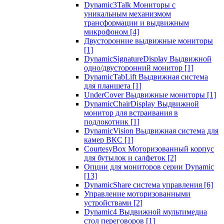
Dynamic3Talk Мониторы с
уникальным механизмом
трансформации и выдвижным
микрофоном
[4]
Двусторонние выдвижные мониторы
[1]
DynamicSignatureDisplay Выдвижной
одно/двусторонний монитор
[1]
DynamicTabLift Выдвижная система
для планшета
[1]
UnderCover Выдвижные мониторы
[1]
DynamicChairDisplay Выдвижной
монитор для встраивания в
подлокотник
[1]
DynamicVision Выдвижная система для
камер ВКС
[1]
CourtesyBox Моторизованный корпус
для бутылок и салфеток
[2]
Опции для мониторов серии Dynamic
[13]
DynamicShare система управления
[6]
Управление моторизованными
устройствами
[2]
Dynamic4 Выдвижной мультимедиа
стол переговоров
[1]