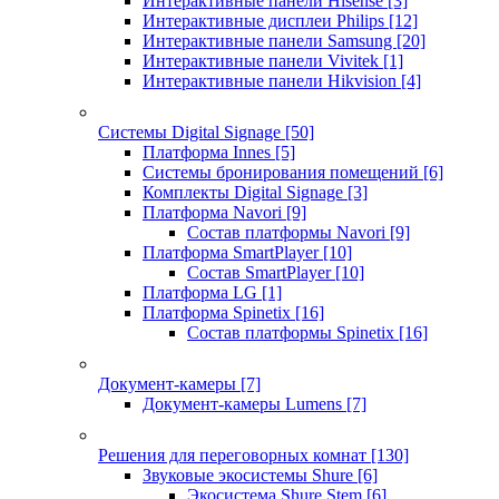
Интерактивные панели Hisense
[3]
Интерактивные дисплеи Philips
[12]
Интерактивные панели Samsung
[20]
Интерактивные панели Vivitek
[1]
Интерактивные панели Hikvision
[4]
Системы Digital Signage
[50]
Платформа Innes
[5]
Системы бронирования помещений
[6]
Комплекты Digital Signage
[3]
Платформа Navori
[9]
Состав платформы Navori
[9]
Платформа SmartPlayer
[10]
Состав SmartPlayer
[10]
Платформа LG
[1]
Платформа Spinetix
[16]
Состав платформы Spinetix
[16]
Документ-камеры
[7]
Документ-камеры Lumens
[7]
Решения для переговорных комнат
[130]
Звуковые экосистемы Shure
[6]
Экосистема Shure Stem
[6]