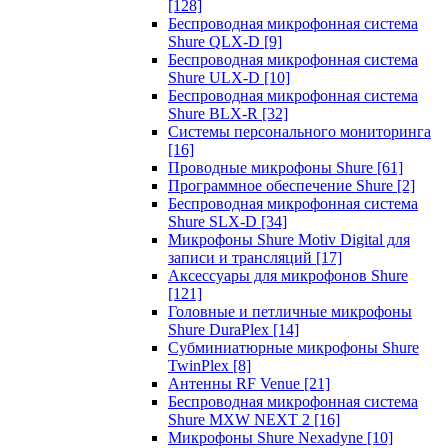
[128]
Беспроводная микрофонная система
Shure QLX-D
[9]
Беспроводная микрофонная система
Shure ULX-D
[10]
Беспроводная микрофонная система
Shure BLX-R
[32]
Системы персонального мониторинга
[16]
Проводные микрофоны Shure
[61]
Программное обеспечение Shure
[2]
Беспроводная микрофонная система
Shure SLX-D
[34]
Микрофоны Shure Motiv Digital для
записи и трансляций
[17]
Аксессуары для микрофонов Shure
[121]
Головные и петличные микрофоны
Shure DuraPlex
[14]
Субминиатюрные микрофоны Shure
TwinPlex
[8]
Антенны RF Venue
[21]
Беспроводная микрофонная система
Shure MXW NEXT 2
[16]
Микрофоны Shure Nexadyne
[10]