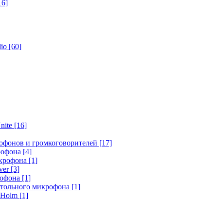
16]
dio
[60]
nite
[16]
офонов и громкоговорителей
[17]
крофона
[4]
икрофона
[1]
ver
[3]
рофона
[1]
стольного микрофона
[1]
r Holm
[1]