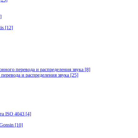
]
tis
[12]
онного перевода и распределения звука
[8]
 перевода и распределения звука
[25]
та ISO 4043
[4]
 Gonsin
[10]