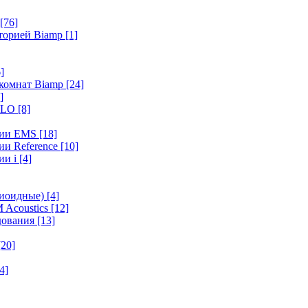
[76]
иторией Biamp
[1]
]
 комнат Biamp
[24]
]
HALO
[8]
ерии EMS
[18]
ии Reference
[10]
ии i
[4]
диоидные)
[4]
 Acoustics
[12]
удования
[13]
[20]
4]