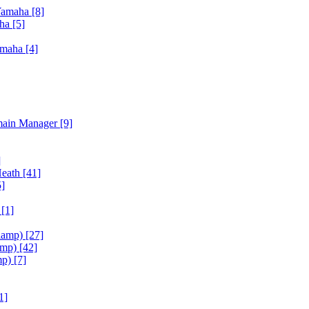
Yamaha
[8]
aha
[5]
amaha
[4]
main Manager
[9]
]
Heath
[41]
5]
h
[1]
iamp)
[27]
amp)
[42]
mp)
[7]
1]