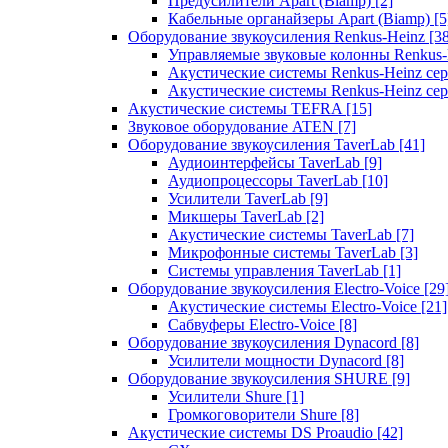
Предусилители Apart (Biamp)
[2]
Кабельные органайзеры Apart (Biamp)
[5
Оборудование звукоусиления Renkus-Heinz
[3
Управляемые звуковые колонны Renkus
Акустические системы Renkus-Heinz с
Акустические системы Renkus-Heinz сер
Акустические системы TEFRA
[15]
Звуковое оборудование ATEN
[7]
Оборудование звукоусиления TaverLab
[41]
Аудиоинтерфейсы TaverLab
[9]
Аудиопроцессоры TaverLab
[10]
Усилители TaverLab
[9]
Микшеры TaverLab
[2]
Акустические системы TaverLab
[7]
Микрофонные системы TaverLab
[3]
Системы управления TaverLab
[1]
Оборудование звукоусиления Electro-Voice
[29
Акустические системы Electro-Voice
[21]
Сабвуферы Electro-Voice
[8]
Оборудование звукоусиления Dynacord
[8]
Усилители мощности Dynacord
[8]
Оборудование звукоусиления SHURE
[9]
Усилители Shure
[1]
Громкоговорители Shure
[8]
Акустические системы DS Proaudio
[42]