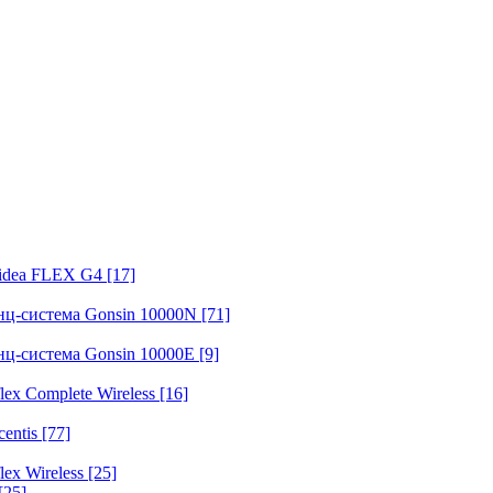
fidea FLEX G4
[17]
нц-система Gonsin 10000N
[71]
нц-система Gonsin 10000E
[9]
ex Complete Wireless
[16]
entis
[77]
ex Wireless
[25]
[25]