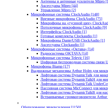
Антенны и антенные усилители Mipro
[
Аксессуары Mipro
[44]
Управление Mipro
[2]
Микрофонные системы ClockAudio
[148]
Врезные микрофоны ClockAudio
[75]
Микрофоны на «гусиной шее» ClockAu
Потолочные микрофоны ClockAudio
[9]
Интерфейсы ClockAudio
[1]
Готовые комплекты Clockaudio
[1]
Микрофоны Dante/USB ClockAudio
[1]
Аксессуары Clockaudio
[1]
Микрофонные системы «Октава»
[14]
Радиосистемы OKTAVA
[14]
Микрофонные системы Televic
[16]
Цифровая беспроводная система связи U
Микрофоны Biamp
[17]
Выдвижные механизмы Arthur Holm для микр
Лифтовая система DynamicTalk для ми
Лифтовая система DynamicTalkH для м
Лифтовая система DynamicTalk UnderCo
Пассивная система MicConnect для мик
Лифтовая система DynamicTalkB для на
Встраиваемые громкоговорители Arthu
Оборудование звукоусиления
[1150]