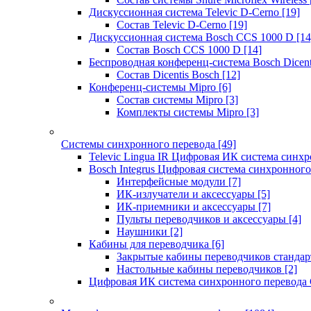
Дискуссионная система Televic D-Cerno
[19]
Состав Televic D-Cerno
[19]
Дискуссионная система Bosch CCS 1000 D
[14
Состав Bosch CCS 1000 D
[14]
Беспроводная конференц-система Bosch Dicen
Состав Dicentis Bosch
[12]
Конференц-системы Mipro
[6]
Состав системы Mipro
[3]
Комплекты системы Mipro
[3]
Системы синхронного перевода
[49]
Televic Lingua IR Цифровая ИК система синхр
Bosch Integrus Цифровая система синхронного
Интерфейсные модули
[7]
ИК-излучатели и аксессуары
[5]
ИК-приемники и аксессуары
[7]
Пульты переводчиков и аксессуары
[4]
Наушники
[2]
Кабины для переводчика
[6]
Закрытые кабины переводчиков стандар
Настольные кабины переводчиков
[2]
Цифровая ИК система синхронного перевода