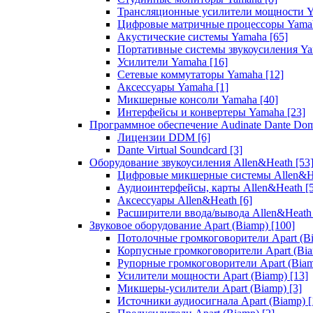
Трансляционные усилители мощности 
Цифровые матричные процессоры Yam
Акустические системы Yamaha
[65]
Портативные системы звукоусиления Y
Усилители Yamaha
[16]
Сетевые коммутаторы Yamaha
[12]
Аксессуары Yamaha
[1]
Микшерные консоли Yamaha
[40]
Интерфейсы и конвертеры Yamaha
[23]
Программное обеспечение Audinate Dante Do
Лицензии DDM
[6]
Dante Virtual Soundcard
[3]
Оборудование звукоусиления Allen&Heath
[53
Цифровые микшерные системы Allen&
Аудиоинтерфейсы, карты Allen&Heath
[
Аксессуары Allen&Heath
[6]
Расширители ввода/вывода Allen&Heat
Звуковое оборудование Apart (Biamp)
[100]
Потолочные громкоговорители Apart (B
Корпусные громкоговорители Apart (Bi
Рупорные громкоговорители Apart (Bia
Усилители мощности Apart (Biamp)
[13]
Микшеры-усилители Apart (Biamp)
[3]
Источники аудиосигнала Apart (Biamp)
[