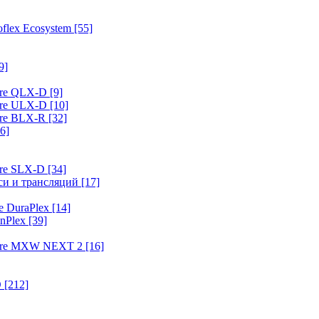
flex Ecosystem
[55]
9]
ure QLX-D
[9]
ure ULX-D
[10]
ure BLX-R
[32]
6]
ure SLX-D
[34]
иси и трансляций
[17]
e DuraPlex
[14]
nPlex
[39]
hure MXW NEXT 2
[16]
O
[212]