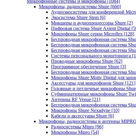
Микрофонные системы и микрофоны
[1084]
Микрофоны, радиосистемы Shure
[660]
Аудиоэкосистема для конференций Micro
Экосистема Shure Stem
[6]
Микшеры и аудиопроцессоры Shure
[2]
Цифровая система Shure Axient Digital
[5
Микрофоны Shure серии Microflex
[128]
Беспроводная микрофонная система Sh
Беспроводная микрофонная система Sh
Беспроводная микрофонная система Sh
Системы персонального мониторинга
[1
Проводные микрофоны Shure
[62]
Программное обеспечение Shure
[3]
Беспроводная микрофонная система Sh
Микрофоны Shure Motiv Digital для зап
Аксессуары для микрофонов Shure
[121]
Головные и петличные микрофоны Shur
Субминиатюрные микрофоны Shure Twi
Антенны RF Venue
[21]
Беспроводная микрофонная система S
Микрофоны Shure Nexadyne
[10]
Кабели и аксессуары Shure
[6]
Микрофоны, радиосистемы и антенны MIPR
Радиосистемы Mipro
[96]
Микрофоны Mipro
[54]