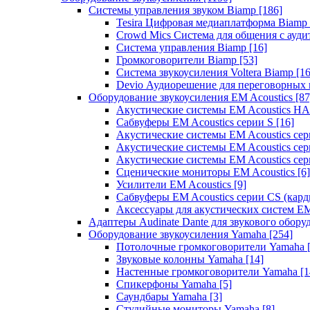
Системы управления звуком Biamp
[186]
Tesira Цифровая медиаплатформа Biamp
Crowd Mics Система для общения с ауд
Система управления Biamp
[16]
Громкоговорители Biamp
[53]
Система звукоусиления Voltera Biamp
[16
Devio Аудиорешение для переговорных
Оборудование звукоусиления EM Acoustics
[87
Акустические системы EM Acoustics 
Сабвуферы EM Acoustics серии S
[16]
Акустические системы EM Acoustics с
Акустические системы EM Acoustics сер
Акустические системы EM Acoustics сер
Сценические мониторы EM Acoustics
[6]
Усилители EM Acoustics
[9]
Сабвуферы EM Acoustics серии CS (кар
Аксессуары для акустических систем EM
Адаптеры Audinate Dante для звукового обор
Оборудование звукоусиления Yamaha
[254]
Потолочные громкоговорители Yamaha
Звуковые колонны Yamaha
[14]
Настенные громкоговорители Yamaha
[1
Спикерфоны Yamaha
[5]
Саундбары Yamaha
[3]
Студийные мониторы Yamaha
[8]