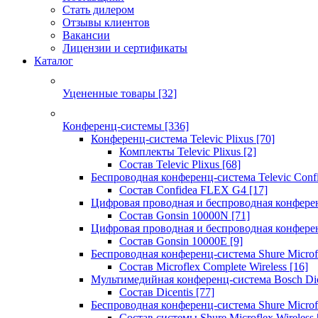
Стать дилером
Отзывы клиентов
Вакансии
Лицензии и сертификаты
Каталог
Уцененные товары
[32]
Конференц-системы
[336]
Конференц-система Televic Plixus
[70]
Комплекты Televic Plixus
[2]
Состав Televic Plixus
[68]
Беспроводная конференц-система Televic Con
Состав Confidea FLEX G4
[17]
Цифровая проводная и беспроводная конфере
Состав Gonsin 10000N
[71]
Цифровая проводная и беспроводная конфере
Состав Gonsin 10000E
[9]
Беспроводная конференц-система Shure Microfl
Состав Microflex Complete Wireless
[16]
Мультимедийная конференц-система Bosch Dic
Состав Dicentis
[77]
Беспроводная конференц-система Shure Microfl
Состав системы Shure Microflex Wireless