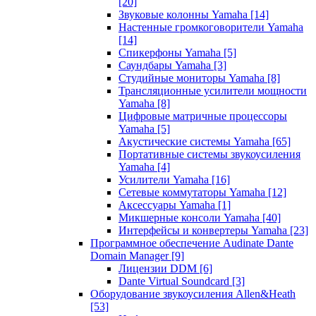
[20]
Звуковые колонны Yamaha
[14]
Настенные громкоговорители Yamaha
[14]
Спикерфоны Yamaha
[5]
Саундбары Yamaha
[3]
Студийные мониторы Yamaha
[8]
Трансляционные усилители мощности
Yamaha
[8]
Цифровые матричные процессоры
Yamaha
[5]
Акустические системы Yamaha
[65]
Портативные системы звукоусиления
Yamaha
[4]
Усилители Yamaha
[16]
Сетевые коммутаторы Yamaha
[12]
Аксессуары Yamaha
[1]
Микшерные консоли Yamaha
[40]
Интерфейсы и конвертеры Yamaha
[23]
Программное обеспечение Audinate Dante
Domain Manager
[9]
Лицензии DDM
[6]
Dante Virtual Soundcard
[3]
Оборудование звукоусиления Allen&Heath
[53]