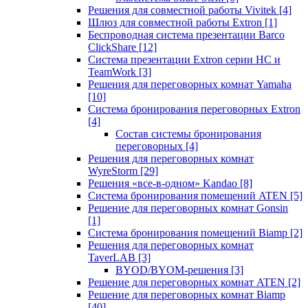
Решения для совместной работы Vivitek
[4]
Шлюз для совместной работы Extron
[1]
Беспроводная система презентации Barco
ClickShare
[12]
Система презентации Extron серии HC и
TeamWork
[3]
Решения для переговорных комнат Yamaha
[10]
Система бронирования переговорных Extron
[4]
Состав системы бронирования
переговорных
[4]
Решения для переговорных комнат
WyreStorm
[29]
Решения «все-в-одном» Kandao
[8]
Система бронирования помещений ATEN
[5]
Решение для переговорных комнат Gonsin
[1]
Система бронирования помещений Biamp
[2]
Решения для переговорных комнат
TaverLAB
[3]
BYOD/BYOM-решения
[3]
Решение для переговорных комнат ATEN
[2]
Решение для переговорных комнат Biamp
[40]