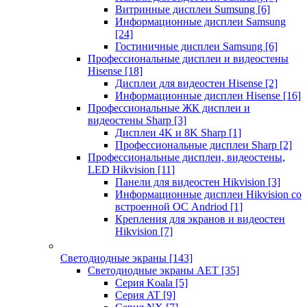
Витринные дисплеи Sumsung
[6]
Информационные дисплеи Samsung
[24]
Гостиничные дисплеи Samsung
[6]
Профессиональные дисплеи и видеостены
Hisense
[18]
Дисплеи для видеостен Hisense
[2]
Информационные дисплеи Hisense
[16]
Профессиональные ЖК дисплеи и
видеостены Sharp
[3]
Дисплеи 4K и 8K Sharp
[1]
Профессиональные дисплеи Sharp
[2]
Профессиональные дисплеи, видеостены,
LED Hikvision
[11]
Панели для видеостен Hikvision
[3]
Информационные дисплеи Hikvision со
встроенной ОС Andriod
[1]
Крепления для экранов и видеостен
Hikvision
[7]
Светодиодные экраны
[143]
Светодиодные экраны AET
[35]
Cерия Koala
[5]
Серия AT
[9]