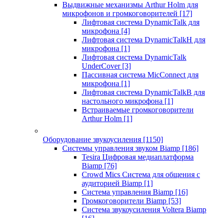
Выдвижные механизмы Arthur Holm для
микрофонов и громкоговорителей
[17]
Лифтовая система DynamicTalk для
микрофона
[4]
Лифтовая система DynamicTalkH для
микрофона
[1]
Лифтовая система DynamicTalk
UnderCover
[3]
Пассивная система MicConnect для
микрофона
[1]
Лифтовая система DynamicTalkB для
настольного микрофона
[1]
Встраиваемые громкоговорители
Arthur Holm
[1]
Оборудование звукоусиления
[1150]
Системы управления звуком Biamp
[186]
Tesira Цифровая медиаплатформа
Biamp
[76]
Crowd Mics Система для общения с
аудиторией Biamp
[1]
Система управления Biamp
[16]
Громкоговорители Biamp
[53]
Система звукоусиления Voltera Biamp