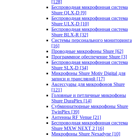
[128]
Беспроводная микрофонная система
Shure QLX-D
[9]
Беспроводная микрофонная система
Shure ULX-D
[10]
Беспроводная микрофонная система
Shure BLX-R
[32]
Системы персонального мониторинга
[16]
Проводные микрофоны Shure
[62]
Программное обеспечение Shure
[3]
Беспроводная микрофонная система
Shure SLX-D
[34]
Микрофоны Shure Motiv Digital для
записи и трансляций
[17]
Аксессуары для микрофонов Shure
[121]
Головные и петличные микрофоны
Shure DuraPlex
[14]
Субминиатюрные микрофоны Shure
TwinPlex
[39]
Антенны RF Venue
[21]
Беспроводная микрофонная система
Shure MXW NEXT 2
[16]
Микрофоны Shure Nexadyne
[10]