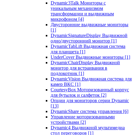
Dynamic3Talk Мониторы с
уникальным механизмом
трансформации и выдвижным
микрофоном
[4]
Двусторонние выдвижные мониторы
[1]
DynamicSignatureDisplay Выдвижной
одно/двусторонний монитор
[1]
DynamicTabLift Выдвижная система
для планшета
[1]
UnderCover Выдвижные мониторы
[1]
DynamicChairDisplay Выдвижной
монитор для встраивания в
подлокотник
[1]
DynamicVision Выдвижная система для
камер ВКС
[1]
CourtesyBox Моторизованный корпус
для бутылок и салфеток
[2]
Опции для мониторов серии Dynamic
[13]
DynamicShare система управления
[6]
Управление моторизованными
устройствами
[2]
Dynamic4 Выдвижной мультимедиа
стол переговоров
[1]