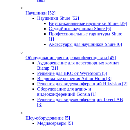
Наушники
[52]
Наушники Shure
[52]
Внутриканальные наушники Shure
[39]
Студийные наушники Shure
[6]
Профессиональные гарнитуры Shure
[1]
Аксессуары для наушников Shure
[6]
Оборудование для видеоконференцсвязи
[45]
Аудиорешение для переговорных комнат
Biamp
[31]
Решение для ВКС от WyreStorm
[5]
Выдвижные решения Arthur Holm
[3]
Решения для видеоконференций Hikvision
[2]
Оборудование для аудио- и
видеоконференций Gonsin
[1]
Решения для видеоконференций TaverLAB
[3]
Шоу-оборудование
[5]
Медиасерверы
[5]