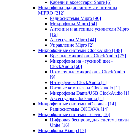
Кабели и аксессуары Shure
[6]
Микрофоны, радиосистемы и антенны
MIPRO
[212]
Радиосистемы Mipro
[96]
Микрофоны Mipro
[54]
Антенны и антенные усилители Mipro
[16]
Аксессуары Mipro
[44]
Управление Mipro
[2]
Микрофонные системы ClockAudio
[148]
Врезные микрофоны ClockAudio
[75]
Микрофоны на «гусиной шее»
ClockAudio
[60]
Потолочные микрофоны ClockAudio
[9]
Интерфейсы ClockAudio
[1]
Готовые комплекты Clockaudio
[1]
Микрофоны Dante/USB ClockAudio
[1]
Аксессуары Clockaudio
[1]
Микрофонные системы «Октава»
[14]
Радиосистемы OKTAVA
[14]
Микрофонные системы Televic
[16]
Цифровая беспроводная система связи
Unite
[16]
Микрофоны Biamp
[17]