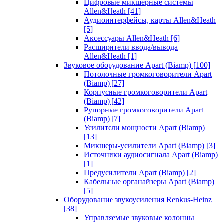
Цифровые микшерные системы
Allen&Heath
[41]
Аудиоинтерфейсы, карты Allen&Heath
[5]
Аксессуары Allen&Heath
[6]
Расширители ввода/вывода
Allen&Heath
[1]
Звуковое оборудование Apart (Biamp)
[100]
Потолочные громкоговорители Apart
(Biamp)
[27]
Корпусные громкоговорители Apart
(Biamp)
[42]
Рупорные громкоговорители Apart
(Biamp)
[7]
Усилители мощности Apart (Biamp)
[13]
Микшеры-усилители Apart (Biamp)
[3]
Источники аудиосигнала Apart (Biamp)
[1]
Предусилители Apart (Biamp)
[2]
Кабельные органайзеры Apart (Biamp)
[5]
Оборудование звукоусиления Renkus-Heinz
[38]
Управляемые звуковые колонны