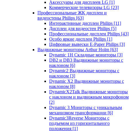
Аксессуары для дисплеев LG
[1]
Коммерческие телевизоры LG
[23]
Профессиональные ЖК дисплеи и
видеостены Philips
[63]
Интерактивные дисплеи Philips
[11]
Дисплеи для видеостен Philips
[5]
Профессиональные дисплеи Philips
[43]
Особо яркие дисплеи Philips
[1]
Цифровые вывески E-Paper Philips
[3]
Выдвижные мониторы Arthur Holm
[63]
Dynamic 1Н Складные мониторы
[3]
DB2 и DB3 Выдвижные мониторы с
наклоном
[6]
Dynamic2 Выдвижные мониторы с
наклоном
[3]
Dynamic X2 Выдвижные мониторы с
наклоном
[8]
DynamicX2Talk Выдвижные мониторы
с наклоном и выдвижным микрофоном
[2]
Dynamic 3 Мониторы с уникальным
механизмом трансформации
[6]
Dynamic3Reverse Мониторы с
подъемом из горизонтального
положения
[1]