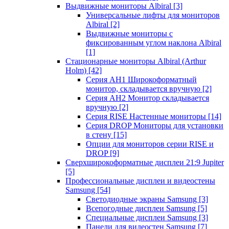
Выдвижные мониторы Albiral
[3]
Универсальные лифты для мониторов
Albiral
[2]
Выдвижные мониторы с
фиксированным углом наклона Albiral
[1]
Стационарные мониторы Albiral (Arthur
Holm)
[42]
Серия AH1 Широкоформатный
монитор, складывается вручную
[2]
Серия AH2 Монитор складывается
вручную
[2]
Серия RISE Настенные мониторы
[14]
Серия DROP Мониторы для установки
в стену
[15]
Опции для мониторов серии RISE и
DROP
[9]
Сверхширокоформатные дисплеи 21:9 Jupiter
[5]
Профессиональные дисплеи и видеостены
Samsung
[54]
Светодиодные экраны Samsung
[3]
Всепогодные дисплеи Samsung
[5]
Специальные дисплеи Samsung
[3]
Панели для видеостен Samsung
[7]