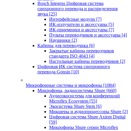
Bosch Integrus Цифровая система
синхронного перевода и распределения
звука
[25]
Интерфейсные модули
[7]
ИК-излучатели и аксессуары
[5]
ИК-приемники и аксессуары
[7]
Пульты переводчиков и аксессуары
[4]
Наушники
[2]
Кабины для переводчика
[6]
Закрытые кабины переводчиков
стандарта ISO 4043
[4]
Настольные кабины переводчиков
[2]
Цифровая ИК система синхронного
перевода Gonsin
[10]
Микрофонные системы и микрофоны
[1084]
Микрофоны, радиосистемы Shure
[660]
Аудиоэкосистема для конференций
Microflex Ecosystem
[55]
Экосистема Shure Stem
[6]
Микшеры и аудиопроцессоры Shure
[2]
Цифровая система Shure Axient Digital
[59]
Микрофоны Shure серии Microflex