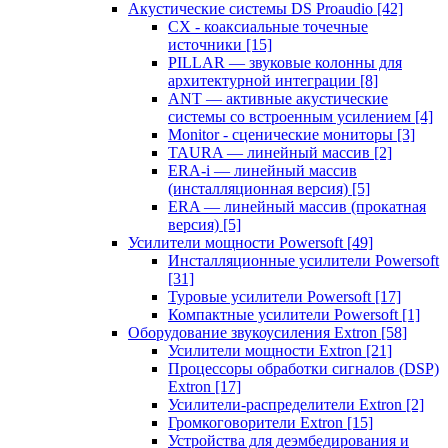
Акустические системы DS Proaudio
[42]
CX - коаксиальные точечные
источники
[15]
PILLAR — звуковые колонны для
архитектурной интеграции
[8]
ANT — активные акустические
системы со встроенным усилением
[4]
Monitor - сценические мониторы
[3]
TAURA — линейный массив
[2]
ERA-i — линейный массив
(инсталляционная версия)
[5]
ERA — линейный массив (прокатная
версия)
[5]
Усилители мощности Powersoft
[49]
Инсталляционные усилители Powersoft
[31]
Туровые усилители Powersoft
[17]
Компактные усилители Powersoft
[1]
Оборудование звукоусиления Extron
[58]
Усилители мощности Extron
[21]
Процессоры обработки сигналов (DSP)
Extron
[17]
Усилители-распределители Extron
[2]
Громкоговорители Extron
[15]
Устройства для деэмбедирования и