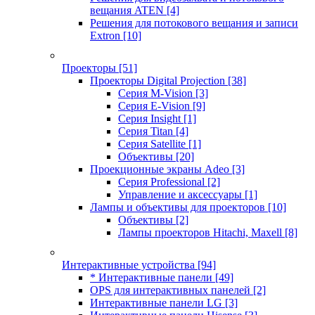
вещания ATEN
[4]
Решения для потокового вещания и записи
Extron
[10]
Проекторы
[51]
Проекторы Digital Projection
[38]
Серия M-Vision
[3]
Серия E-Vision
[9]
Серия Insight
[1]
Серия Titan
[4]
Серия Satellite
[1]
Объективы
[20]
Проекционные экраны Adeo
[3]
Серия Professional
[2]
Управление и аксессуары
[1]
Лампы и объективы для проекторов
[10]
Объективы
[2]
Лампы проекторов Hitachi, Maxell
[8]
Интерактивные устройства
[94]
* Интерактивные панели
[49]
OPS для интерактивных панелей
[2]
Интерактивные панели LG
[3]