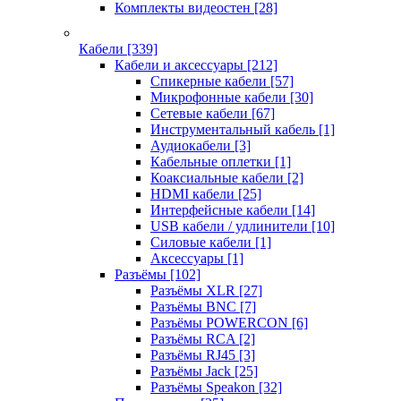
Комплекты видеостен
[28]
Кабели
[339]
Кабели и аксессуары
[212]
Спикерные кабели
[57]
Микрофонные кабели
[30]
Сетевые кабели
[67]
Инструментальный кабель
[1]
Аудиокабели
[3]
Кабельные оплетки
[1]
Коаксиальные кабели
[2]
HDMI кабели
[25]
Интерфейсные кабели
[14]
USB кабели / удлинители
[10]
Силовые кабели
[1]
Аксессуары
[1]
Разъёмы
[102]
Разъёмы XLR
[27]
Разъёмы BNC
[7]
Разъёмы POWERCON
[6]
Разъёмы RCA
[2]
Разъёмы RJ45
[3]
Разъёмы Jack
[25]
Разъёмы Speakon
[32]