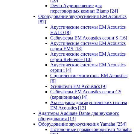
[16]
Devio Аудиорешение для
переговорных комнат Biamp
[24]
Оборудование звукоусиления EM Acoustics
[87]
Акустические системы EM Acoustics
HALO
[8]
Сабвуферы EM Acoustics серии S
[16]
Акустические системы EM Acoustics
серии EMS
[18]
Акустические системы EM Acoustics
серии Reference
[10]
Акустические системы EM Acoustics
серии i
[4]
Сценические мониторы EM Acoustics
[6]
Усилители EM Acoustics
[9]
Сабвуферы EM Acoustics серии CS
(кардиоидные)
[4]
Аксессуары для акустических систем
EM Acoustics
[12]
Адаптеры Audinate Dante для звукового
оборудования
[13]
Оборудование звукоусиления Yamaha
[254]
Потолочные громкоговорители Yamaha