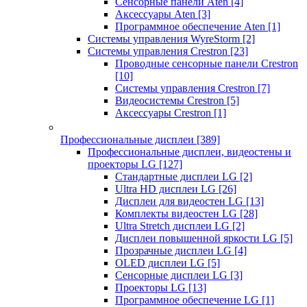
Сенсорные панели Aten
[4]
Аксессуары Aten
[3]
Программное обеспечение Aten
[1]
Системы управления WyreStorm
[2]
Системы управления Crestron
[23]
Проводные сенсорные панели Crestron
[10]
Системы управления Crestron
[7]
Видеосистемы Crestron
[5]
Аксессуары Crestron
[1]
Профессиональные дисплеи
[389]
Профессиональные дисплеи, видеостены и
проекторы LG
[127]
Стандартные дисплеи LG
[2]
Ultra HD дисплеи LG
[26]
Дисплеи для видеостен LG
[13]
Комплекты видеостен LG
[28]
Ultra Stretch дисплеи LG
[2]
Дисплеи повышенной яркости LG
[5]
Прозрачные дисплеи LG
[4]
OLED дисплеи LG
[5]
Сенсорные дисплеи LG
[3]
Проекторы LG
[13]
Программное обеспечение LG
[1]