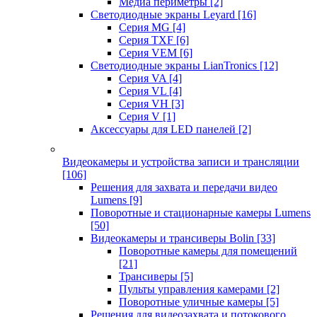
Медиа периметры
[2]
Светодиодные экраны Leyard
[16]
Серия MG
[4]
Серия TXF
[6]
Серия VEM
[6]
Светодиодные экраны LianTronics
[12]
Серия VA
[4]
Серия VL
[4]
Серия VH
[3]
Серия V
[1]
Аксессуары для LED панелей
[2]
Видеокамеры и устройства записи и трансляции
[106]
Решения для захвата и передачи видео
Lumens
[9]
Поворотные и стационарные камеры Lumens
[50]
Видеокамеры и трансиверы Bolin
[33]
Поворотные камеры для помещений
[21]
Трансиверы
[5]
Пульты управления камерами
[2]
Поворотные уличные камеры
[5]
Решения для видеозахвата и потокового