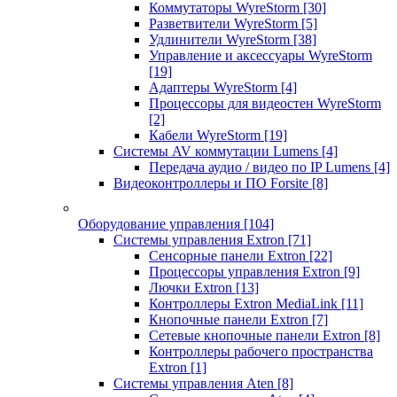
Коммутаторы WyreStorm
[30]
Разветвители WyreStorm
[5]
Удлинители WyreStorm
[38]
Управление и аксессуары WyreStorm
[19]
Адаптеры WyreStorm
[4]
Процессоры для видеостен WyreStorm
[2]
Кабели WyreStorm
[19]
Системы AV коммутации Lumens
[4]
Передача аудио / видео по IP Lumens
[4]
Видеоконтроллеры и ПО Forsite
[8]
Оборудование управления
[104]
Системы управления Extron
[71]
Сенсорные панели Extron
[22]
Процессоры управления Extron
[9]
Лючки Extron
[13]
Контроллеры Extron MediaLink
[11]
Кнопочные панели Extron
[7]
Сетевые кнопочные панели Extron
[8]
Контроллеры рабочего пространства
Extron
[1]
Системы управления Aten
[8]