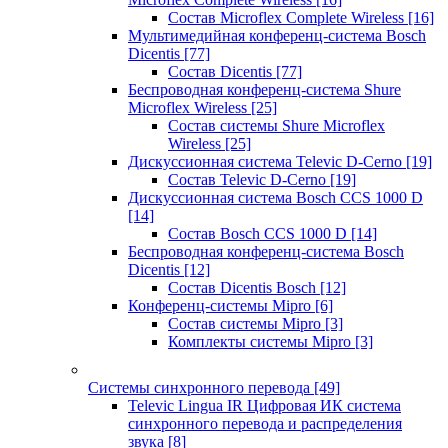
Состав Microflex Complete Wireless
[16]
Мультимедийная конференц-система Bosch
Dicentis
[77]
Состав Dicentis
[77]
Беспроводная конференц-система Shure
Microflex Wireless
[25]
Состав системы Shure Microflex
Wireless
[25]
Дискуссионная система Televic D-Cerno
[19]
Состав Televic D-Cerno
[19]
Дискуссионная система Bosch CCS 1000 D
[14]
Состав Bosch CCS 1000 D
[14]
Беспроводная конференц-система Bosch
Dicentis
[12]
Состав Dicentis Bosch
[12]
Конференц-системы Mipro
[6]
Состав системы Mipro
[3]
Комплекты системы Mipro
[3]
Системы синхронного перевода
[49]
Televic Lingua IR Цифровая ИК система
синхронного перевода и распределения
звука
[8]