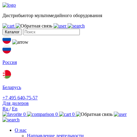
Дистрибьютор мультимедийного оборудования
Каталог
Россия
Беларусь
+7 495 640-75-57
Для дилеров
Ru
/
En
0
0
0
О нас
Направление деятельности