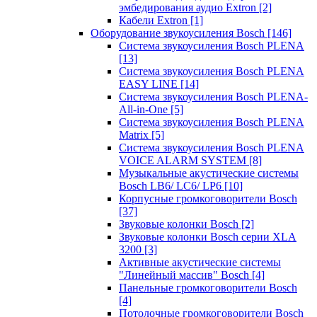
эмбедирования аудио Extron
[2]
Кабели Extron
[1]
Оборудование звукоусиления Bosch
[146]
Система звукоусиления Bosch PLENA
[13]
Система звукоусиления Bosch PLENA
EASY LINE
[14]
Система звукоусиления Bosch PLENA-
All-in-One
[5]
Система звукоусиления Bosch PLENA
Matrix
[5]
Система звукоусиления Bosch PLENA
VOICE ALARM SYSTEM
[8]
Музыкальные акустические системы
Bosch LB6/ LC6/ LP6
[10]
Корпусные громкоговорители Bosch
[37]
Звуковые колонки Bosch
[2]
Звуковые колонки Bosch серии XLA
3200
[3]
Активные акустические системы
"Линейный массив" Bosch
[4]
Панельные громкоговорители Bosch
[4]
Потолочные громкоговорители Bosch