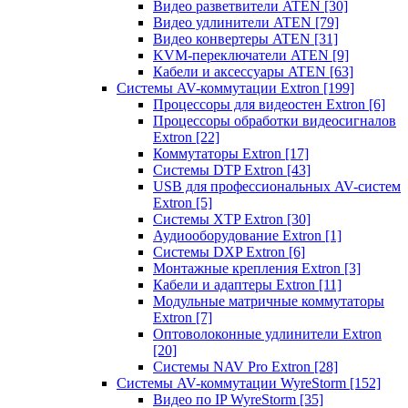
Видео разветвители ATEN
[30]
Видео удлинители ATEN
[79]
Видео конвертеры ATEN
[31]
KVM-переключатели ATEN
[9]
Кабели и аксессуары ATEN
[63]
Системы AV-коммутации Extron
[199]
Процессоры для видеостен Extron
[6]
Процессоры обработки видеосигналов
Extron
[22]
Коммутаторы Extron
[17]
Системы DTP Extron
[43]
USB для профессиональных AV-систем
Extron
[5]
Системы XTP Extron
[30]
Аудиооборудование Extron
[1]
Системы DXP Extron
[6]
Монтажные крепления Extron
[3]
Кабели и адаптеры Extron
[11]
Модульные матричные коммутаторы
Extron
[7]
Оптоволоконные удлинители Extron
[20]
Системы NAV Pro Extron
[28]
Системы AV-коммутации WyreStorm
[152]
Видео по IP WyreStorm
[35]