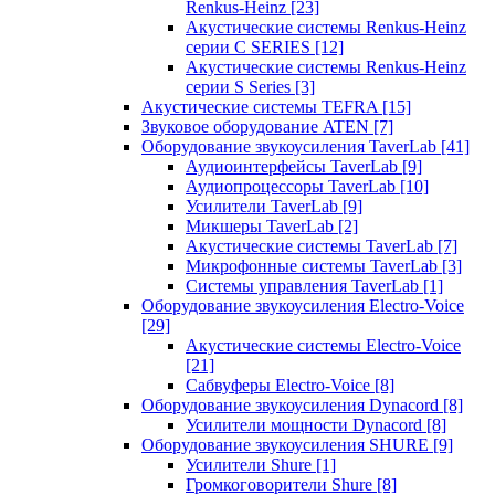
Renkus-Heinz
[23]
Акустические системы Renkus-Heinz
серии C SERIES
[12]
Акустические системы Renkus-Heinz
серии S Series
[3]
Акустические системы TEFRA
[15]
Звуковое оборудование ATEN
[7]
Оборудование звукоусиления TaverLab
[41]
Аудиоинтерфейсы TaverLab
[9]
Аудиопроцессоры TaverLab
[10]
Усилители TaverLab
[9]
Микшеры TaverLab
[2]
Акустические системы TaverLab
[7]
Микрофонные системы TaverLab
[3]
Системы управления TaverLab
[1]
Оборудование звукоусиления Electro-Voice
[29]
Акустические системы Electro-Voice
[21]
Сабвуферы Electro-Voice
[8]
Оборудование звукоусиления Dynacord
[8]
Усилители мощности Dynacord
[8]
Оборудование звукоусиления SHURE
[9]
Усилители Shure
[1]
Громкоговорители Shure
[8]