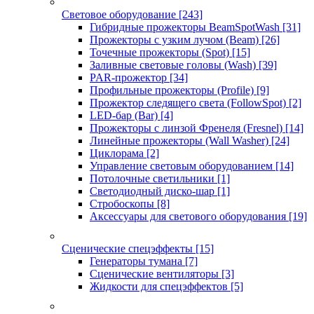
Световое оборудование
[243]
Гибридные прожекторы BeamSpotWash
[31]
Прожекторы с узким лучом (Beam)
[26]
Точечные прожекторы (Spot)
[15]
Заливные световые головы (Wash)
[39]
PAR-прожектор
[34]
Профильные прожекторы (Profile)
[9]
Прожектор следящего света (FollowSpot)
[2]
LED-бар (Bar)
[4]
Прожекторы с линзой Френеля (Fresnel)
[14]
Линейные прожекторы (Wall Washer)
[24]
Циклорама
[2]
Управление световым оборудованием
[14]
Потолочные светильники
[1]
Светодиодный диско-шар
[1]
Стробоскопы
[8]
Аксессуары для светового оборудования
[19]
Сценические спецэффекты
[15]
Генераторы тумана
[7]
Сценические вентиляторы
[3]
Жидкости для спецэффектов
[5]