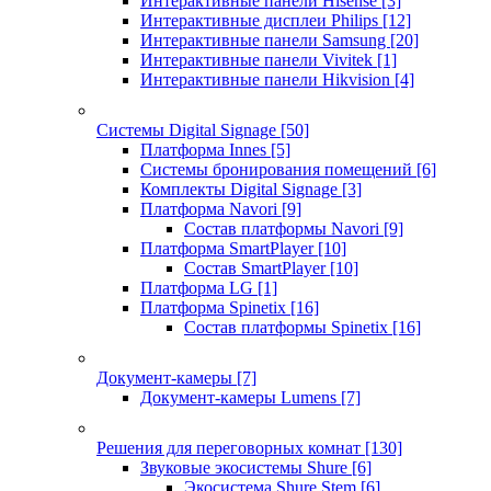
Интерактивные панели Hisense
[3]
Интерактивные дисплеи Philips
[12]
Интерактивные панели Samsung
[20]
Интерактивные панели Vivitek
[1]
Интерактивные панели Hikvision
[4]
Системы Digital Signage
[50]
Платформа Innes
[5]
Системы бронирования помещений
[6]
Комплекты Digital Signage
[3]
Платформа Navori
[9]
Состав платформы Navori
[9]
Платформа SmartPlayer
[10]
Состав SmartPlayer
[10]
Платформа LG
[1]
Платформа Spinetix
[16]
Состав платформы Spinetix
[16]
Документ-камеры
[7]
Документ-камеры Lumens
[7]
Решения для переговорных комнат
[130]
Звуковые экосистемы Shure
[6]
Экосистема Shure Stem
[6]