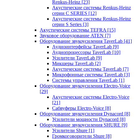
Renkus-Heinz
[23]
Акустические системы Renkus-Heinz
серии C SERIES
[12]
Акустические системы Renkus-Heinz
серии S Series
[3]
Акустические системы TEFRA
[15]
Звуковое оборудование ATEN
[7]
Оборудование звукоусиления TaverLab
[41]
Аудиоинтерфейсы TaverLab
[9]
Аудиопроцессоры TaverLab
[10]
Усилители TaverLab
[9]
Микшеры TaverLab
[2]
Акустические системы TaverLab
[7]
Микрофонные системы TaverLab
[3]
Системы управления TaverLab
[1]
Оборудование звукоусиления Electro-Voice
[29]
Акустические системы Electro-Voice
[21]
Сабвуферы Electro-Voice
[8]
Оборудование звукоусиления Dynacord
[8]
Усилители мощности Dynacord
[8]
Оборудование звукоусиления SHURE
[9]
Усилители Shure
[1]
Громкоговорители Shure
[8]