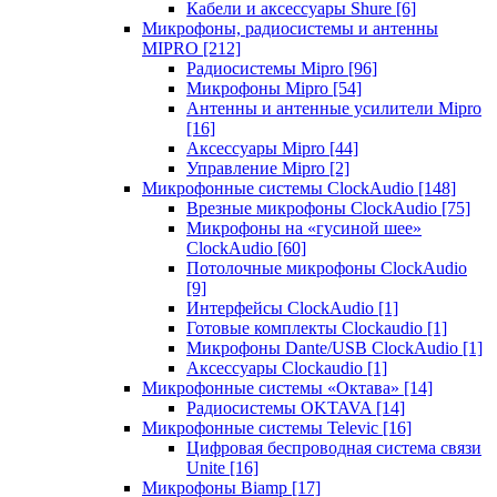
Кабели и аксессуары Shure
[6]
Микрофоны, радиосистемы и антенны
MIPRO
[212]
Радиосистемы Mipro
[96]
Микрофоны Mipro
[54]
Антенны и антенные усилители Mipro
[16]
Аксессуары Mipro
[44]
Управление Mipro
[2]
Микрофонные системы ClockAudio
[148]
Врезные микрофоны ClockAudio
[75]
Микрофоны на «гусиной шее»
ClockAudio
[60]
Потолочные микрофоны ClockAudio
[9]
Интерфейсы ClockAudio
[1]
Готовые комплекты Clockaudio
[1]
Микрофоны Dante/USB ClockAudio
[1]
Аксессуары Clockaudio
[1]
Микрофонные системы «Октава»
[14]
Радиосистемы OKTAVA
[14]
Микрофонные системы Televic
[16]
Цифровая беспроводная система связи
Unite
[16]
Микрофоны Biamp
[17]