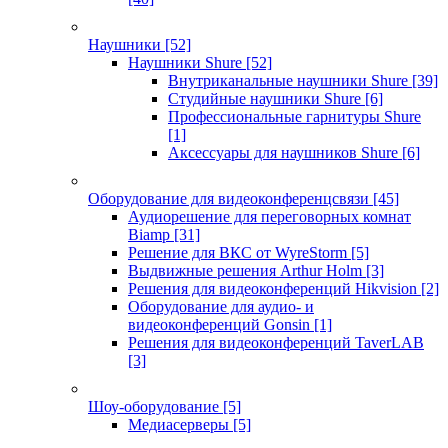
Наушники
[52]
Наушники Shure
[52]
Внутриканальные наушники Shure
[39]
Студийные наушники Shure
[6]
Профессиональные гарнитуры Shure
[1]
Аксессуары для наушников Shure
[6]
Оборудование для видеоконференцсвязи
[45]
Аудиорешение для переговорных комнат
Biamp
[31]
Решение для ВКС от WyreStorm
[5]
Выдвижные решения Arthur Holm
[3]
Решения для видеоконференций Hikvision
[2]
Оборудование для аудио- и
видеоконференций Gonsin
[1]
Решения для видеоконференций TaverLAB
[3]
Шоу-оборудование
[5]
Медиасерверы
[5]