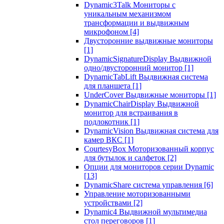
Dynamic3Talk Мониторы с
уникальным механизмом
трансформации и выдвижным
микрофоном
[4]
Двусторонние выдвижные мониторы
[1]
DynamicSignatureDisplay Выдвижной
одно/двусторонний монитор
[1]
DynamicTabLift Выдвижная система
для планшета
[1]
UnderCover Выдвижные мониторы
[1]
DynamicChairDisplay Выдвижной
монитор для встраивания в
подлокотник
[1]
DynamicVision Выдвижная система для
камер ВКС
[1]
CourtesyBox Моторизованный корпус
для бутылок и салфеток
[2]
Опции для мониторов серии Dynamic
[13]
DynamicShare система управления
[6]
Управление моторизованными
устройствами
[2]
Dynamic4 Выдвижной мультимедиа
стол переговоров
[1]