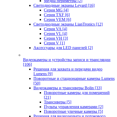
Медиа периметры
[2]
Светодиодные экраны Leyard
[16]
Серия MG
[4]
Серия TXF
[6]
Серия VEM
[6]
Светодиодные экраны LianTronics
[12]
Серия VA
[4]
Серия VL
[4]
Серия VH
[3]
Серия V
[1]
Аксессуары для LED панелей
[2]
Видеокамеры и устройства записи и трансляции
[106]
Решения для захвата и передачи видео
Lumens
[9]
Поворотные и стационарные камеры Lumens
[50]
Видеокамеры и трансиверы Bolin
[33]
Поворотные камеры для помещений
[21]
Трансиверы
[5]
Пульты управления камерами
[2]
Поворотные уличные камеры
[5]
Решения для видеозахвата и потокового