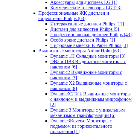
Аксессуары для дисплеев LG
[1]
Коммерческие телевизоры LG
[23]
Профессиональные ЖК дисплеи и
видеостены Philips
[63]
Интерактивные дисплеи Philips
[11]
Дисплеи для видеостен Philips
[5]
Профессиональные дисплеи Philips
[43]
Особо яркие дисплеи Philips
[1]
Цифровые вывески E-Paper Philips
[3]
Выдвижные мониторы Arthur Holm
[63]
Dynamic 1Н Складные мониторы
[3]
DB2 и DB3 Выдвижные мониторы с
наклоном
[6]
Dynamic2 Выдвижные мониторы с
наклоном
[3]
Dynamic X2 Выдвижные мониторы с
наклоном
[8]
DynamicX2Talk Выдвижные мониторы
с наклоном и выдвижным микрофоном
[2]
Dynamic 3 Мониторы с уникальным
механизмом трансформации
[6]
Dynamic3Reverse Мониторы с
подъемом из горизонтального
положения
[1]