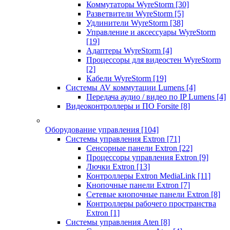
Коммутаторы WyreStorm
[30]
Разветвители WyreStorm
[5]
Удлинители WyreStorm
[38]
Управление и аксессуары WyreStorm
[19]
Адаптеры WyreStorm
[4]
Процессоры для видеостен WyreStorm
[2]
Кабели WyreStorm
[19]
Системы AV коммутации Lumens
[4]
Передача аудио / видео по IP Lumens
[4]
Видеоконтроллеры и ПО Forsite
[8]
Оборудование управления
[104]
Системы управления Extron
[71]
Сенсорные панели Extron
[22]
Процессоры управления Extron
[9]
Лючки Extron
[13]
Контроллеры Extron MediaLink
[11]
Кнопочные панели Extron
[7]
Сетевые кнопочные панели Extron
[8]
Контроллеры рабочего пространства
Extron
[1]
Системы управления Aten
[8]