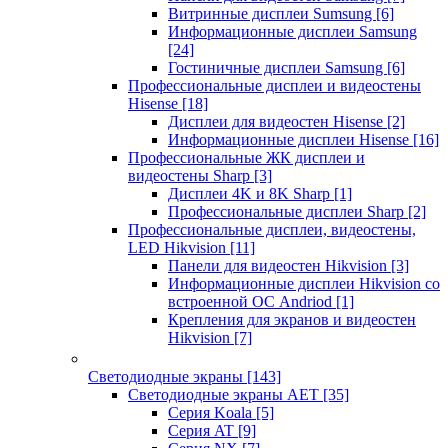
Витринные дисплеи Sumsung
[6]
Информационные дисплеи Samsung
[24]
Гостиничные дисплеи Samsung
[6]
Профессиональные дисплеи и видеостены
Hisense
[18]
Дисплеи для видеостен Hisense
[2]
Информационные дисплеи Hisense
[16]
Профессиональные ЖК дисплеи и
видеостены Sharp
[3]
Дисплеи 4K и 8K Sharp
[1]
Профессиональные дисплеи Sharp
[2]
Профессиональные дисплеи, видеостены,
LED Hikvision
[11]
Панели для видеостен Hikvision
[3]
Информационные дисплеи Hikvision со
встроенной ОС Andriod
[1]
Крепления для экранов и видеостен
Hikvision
[7]
Светодиодные экраны
[143]
Светодиодные экраны AET
[35]
Cерия Koala
[5]
Серия AT
[9]