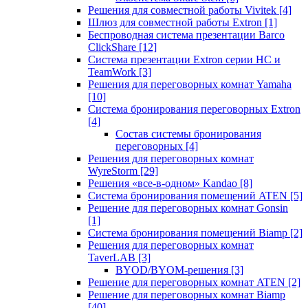
Решения для совместной работы Vivitek
[4]
Шлюз для совместной работы Extron
[1]
Беспроводная система презентации Barco
ClickShare
[12]
Система презентации Extron серии HC и
TeamWork
[3]
Решения для переговорных комнат Yamaha
[10]
Система бронирования переговорных Extron
[4]
Состав системы бронирования
переговорных
[4]
Решения для переговорных комнат
WyreStorm
[29]
Решения «все-в-одном» Kandao
[8]
Система бронирования помещений ATEN
[5]
Решение для переговорных комнат Gonsin
[1]
Система бронирования помещений Biamp
[2]
Решения для переговорных комнат
TaverLAB
[3]
BYOD/BYOM-решения
[3]
Решение для переговорных комнат ATEN
[2]
Решение для переговорных комнат Biamp
[40]