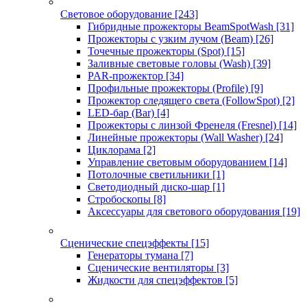
Световое оборудование
[243]
Гибридные прожекторы BeamSpotWash
[31]
Прожекторы с узким лучом (Beam)
[26]
Точечные прожекторы (Spot)
[15]
Заливные световые головы (Wash)
[39]
PAR-прожектор
[34]
Профильные прожекторы (Profile)
[9]
Прожектор следящего света (FollowSpot)
[2]
LED-бар (Bar)
[4]
Прожекторы с линзой Френеля (Fresnel)
[14]
Линейные прожекторы (Wall Washer)
[24]
Циклорама
[2]
Управление световым оборудованием
[14]
Потолочные светильники
[1]
Светодиодный диско-шар
[1]
Стробоскопы
[8]
Аксессуары для светового оборудования
[19]
Сценические спецэффекты
[15]
Генераторы тумана
[7]
Сценические вентиляторы
[3]
Жидкости для спецэффектов
[5]