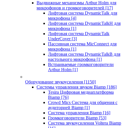
Выдвижные механизмы Arthur Holm для
микрофонов и громкоговорителей
[17]
Лифтовая система DynamicTalk для
микрофона
[4]
Лифтовая система DynamicTalkH для
микрофона
[1]
Лифтовая система DynamicTalk
UnderCover
[3]
Пассивная система MicConnect для
микрофона
[1]
Лифтовая система DynamicTalkB для
настольного микрофона
[1]
Встраиваемые громкоговорители
Arthur Holm
[1]
Оборудование звукоусиления
[1150]
Системы управления звуком Biamp
[186]
Tesira Цифровая медиаплатформа
Biamp
[76]
Crowd Mics Система для общения с
аудиторией Biamp
[1]
Система управления Biamp
[16]
Громкоговорители Biamp
[53]
Система звукоусиления Voltera Biamp