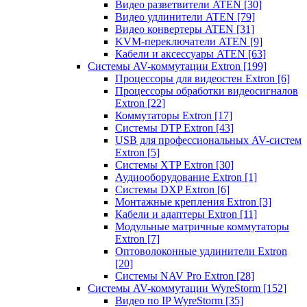
Видео разветвители ATEN
[30]
Видео удлинители ATEN
[79]
Видео конвертеры ATEN
[31]
KVM-переключатели ATEN
[9]
Кабели и аксессуары ATEN
[63]
Системы AV-коммутации Extron
[199]
Процессоры для видеостен Extron
[6]
Процессоры обработки видеосигналов
Extron
[22]
Коммутаторы Extron
[17]
Системы DTP Extron
[43]
USB для профессиональных AV-систем
Extron
[5]
Системы XTP Extron
[30]
Аудиооборудование Extron
[1]
Системы DXP Extron
[6]
Монтажные крепления Extron
[3]
Кабели и адаптеры Extron
[11]
Модульные матричные коммутаторы
Extron
[7]
Оптоволоконные удлинители Extron
[20]
Системы NAV Pro Extron
[28]
Системы AV-коммутации WyreStorm
[152]
Видео по IP WyreStorm
[35]