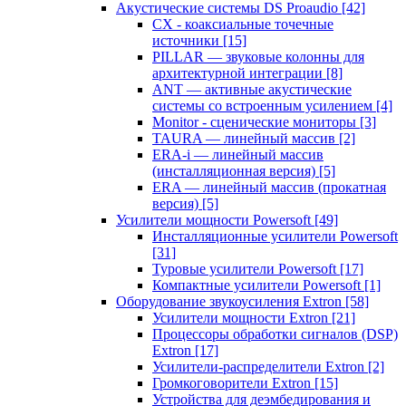
Акустические системы DS Proaudio
[42]
CX - коаксиальные точечные
источники
[15]
PILLAR — звуковые колонны для
архитектурной интеграции
[8]
ANT — активные акустические
системы со встроенным усилением
[4]
Monitor - сценические мониторы
[3]
TAURA — линейный массив
[2]
ERA-i — линейный массив
(инсталляционная версия)
[5]
ERA — линейный массив (прокатная
версия)
[5]
Усилители мощности Powersoft
[49]
Инсталляционные усилители Powersoft
[31]
Туровые усилители Powersoft
[17]
Компактные усилители Powersoft
[1]
Оборудование звукоусиления Extron
[58]
Усилители мощности Extron
[21]
Процессоры обработки сигналов (DSP)
Extron
[17]
Усилители-распределители Extron
[2]
Громкоговорители Extron
[15]
Устройства для деэмбедирования и