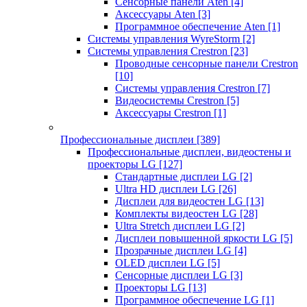
Сенсорные панели Aten
[4]
Аксессуары Aten
[3]
Программное обеспечение Aten
[1]
Системы управления WyreStorm
[2]
Системы управления Crestron
[23]
Проводные сенсорные панели Crestron
[10]
Системы управления Crestron
[7]
Видеосистемы Crestron
[5]
Аксессуары Crestron
[1]
Профессиональные дисплеи
[389]
Профессиональные дисплеи, видеостены и
проекторы LG
[127]
Стандартные дисплеи LG
[2]
Ultra HD дисплеи LG
[26]
Дисплеи для видеостен LG
[13]
Комплекты видеостен LG
[28]
Ultra Stretch дисплеи LG
[2]
Дисплеи повышенной яркости LG
[5]
Прозрачные дисплеи LG
[4]
OLED дисплеи LG
[5]
Сенсорные дисплеи LG
[3]
Проекторы LG
[13]
Программное обеспечение LG
[1]