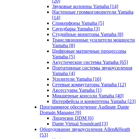
[20]
Звуковые колонны Yamaha
[14]
Настенные громкоговорители Yamaha
[14]
Спикерфоны Yamaha
[5]
Саундбары Yamaha
[3]
Студийные мониторы Yamaha
[8]
Трансляционные усилители мощности
Yamaha
[8]
Цифровые матричные процессоры
Yamaha
[5]
Акустические системы Yamaha
[65]
Портативные системы звукоусиления
Yamaha
[4]
Усилители Yamaha
[16]
Сетевые коммутаторы Yamaha
[12]
Аксессуары Yamaha
[1]
Микшерные консоли Yamaha
[40]
Интерфейсы и конвертеры Yamaha
[23]
Программное обеспечение Audinate Dante
Domain Manager
[9]
Лицензии DDM
[6]
Dante Virtual Soundcard
[3]
Оборудование звукоусиления Allen&Heath
[53]