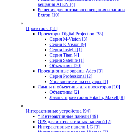
вещания ATEN
[4]
Решения для потокового вещания и записи
Extron
[10]
Проекторы
[51]
Проекторы Digital Projection
[38]
Серия M-Vision
[3]
Серия E-Vision
[9]
Серия Insight
[1]
Серия Titan
[4]
Серия Satellite
[1]
Объективы
[20]
Проекционные экраны Adeo
[3]
Серия Professional
[2]
Управление и аксессуары
[1]
Лампы и объективы для проекторов
[10]
Объективы
[2]
Лампы проекторов Hitachi, Maxell
[8]
Интерактивные устройства
[94]
* Интерактивные панели
[49]
OPS для интерактивных панелей
[2]
Интерактивные панели LG
[3]