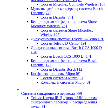
Состав Microflex Complete Wireless
[16]
Мультимедийная конференц-система Bosch
Dicentis
[77]
Состав Dicentis
[77]
Беспроводная конференц-система Shure
Microflex Wireless
[25]
Состав системы Shure Microflex
Wireless
[25]
Дискуссионная система Televic D-Cerno
[19]
Состав Televic D-Cerno
[19]
Дискуссионная система Bosch CCS 1000 D
[14]
Состав Bosch CCS 1000 D
[14]
Беспроводная конференц-система Bosch
Dicentis
[12]
Состав Dicentis Bosch
[12]
Конференц-системы Mipro
[6]
Состав системы Mipro
[3]
Комплекты системы Mipro
[3]
Системы синхронного перевода
[49]
Televic Lingua IR Цифровая ИК система
синхронного перевода и распределения
звука
[8]