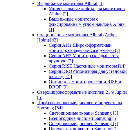
Выдвижные мониторы Albiral
[3]
Универсальные лифты для мониторов
Albiral
[2]
Выдвижные мониторы с
фиксированным углом наклона Albiral
[1]
Стационарные мониторы Albiral (Arthur
Holm)
[42]
Серия AH1 Широкоформатный
монитор, складывается вручную
[2]
Серия AH2 Монитор складывается
вручную
[2]
Серия RISE Настенные мониторы
[14]
Серия DROP Мониторы для установки
в стену
[15]
Опции для мониторов серии RISE и
DROP
[9]
Сверхширокоформатные дисплеи 21:9 Jupiter
[5]
Профессиональные дисплеи и видеостены
Samsung
[54]
Светодиодные экраны Samsung
[3]
Всепогодные дисплеи Samsung
[5]
Специальные дисплеи Samsung
[3]
Панели для видеостен Samsung
[7]