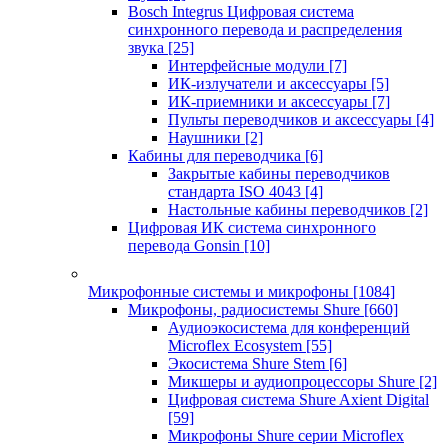
Bosch Integrus Цифровая система
синхронного перевода и распределения
звука
[25]
Интерфейсные модули
[7]
ИК-излучатели и аксессуары
[5]
ИК-приемники и аксессуары
[7]
Пульты переводчиков и аксессуары
[4]
Наушники
[2]
Кабины для переводчика
[6]
Закрытые кабины переводчиков
стандарта ISO 4043
[4]
Настольные кабины переводчиков
[2]
Цифровая ИК система синхронного
перевода Gonsin
[10]
Микрофонные системы и микрофоны
[1084]
Микрофоны, радиосистемы Shure
[660]
Аудиоэкосистема для конференций
Microflex Ecosystem
[55]
Экосистема Shure Stem
[6]
Микшеры и аудиопроцессоры Shure
[2]
Цифровая система Shure Axient Digital
[59]
Микрофоны Shure серии Microflex