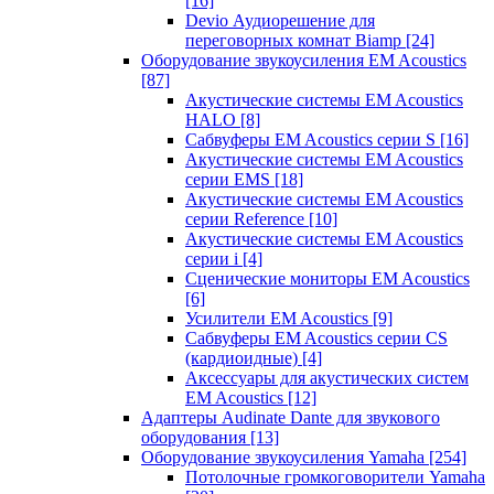
[16]
Devio Аудиорешение для
переговорных комнат Biamp
[24]
Оборудование звукоусиления EM Acoustics
[87]
Акустические системы EM Acoustics
HALO
[8]
Сабвуферы EM Acoustics серии S
[16]
Акустические системы EM Acoustics
серии EMS
[18]
Акустические системы EM Acoustics
серии Reference
[10]
Акустические системы EM Acoustics
серии i
[4]
Сценические мониторы EM Acoustics
[6]
Усилители EM Acoustics
[9]
Сабвуферы EM Acoustics серии CS
(кардиоидные)
[4]
Аксессуары для акустических систем
EM Acoustics
[12]
Адаптеры Audinate Dante для звукового
оборудования
[13]
Оборудование звукоусиления Yamaha
[254]
Потолочные громкоговорители Yamaha