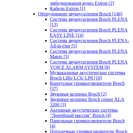
эмбедирования аудио Extron
[2]
Кабели Extron
[1]
Оборудование звукоусиления Bosch
[146]
Система звукоусиления Bosch PLENA
[13]
Система звукоусиления Bosch PLENA
EASY LINE
[14]
Система звукоусиления Bosch PLENA-
All-in-One
[5]
Система звукоусиления Bosch PLENA
Matrix
[5]
Система звукоусиления Bosch PLENA
VOICE ALARM SYSTEM
[8]
Музыкальные акустические системы
Bosch LB6/ LC6/ LP6
[10]
Корпусные громкоговорители Bosch
[37]
Звуковые колонки Bosch
[2]
Звуковые колонки Bosch серии XLA
3200
[3]
Активные акустические системы
"Линейный массив" Bosch
[4]
Панельные громкоговорители Bosch
[4]
Потолочные громкоговорители Bosch