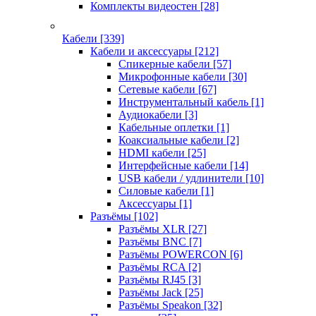
Комплекты видеостен
[28]
Кабели
[339]
Кабели и аксессуары
[212]
Спикерные кабели
[57]
Микрофонные кабели
[30]
Сетевые кабели
[67]
Инструментальный кабель
[1]
Аудиокабели
[3]
Кабельные оплетки
[1]
Коаксиальные кабели
[2]
HDMI кабели
[25]
Интерфейсные кабели
[14]
USB кабели / удлинители
[10]
Силовые кабели
[1]
Аксессуары
[1]
Разъёмы
[102]
Разъёмы XLR
[27]
Разъёмы BNC
[7]
Разъёмы POWERCON
[6]
Разъёмы RCA
[2]
Разъёмы RJ45
[3]
Разъёмы Jack
[25]
Разъёмы Speakon
[32]