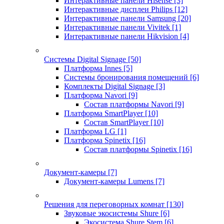
Интерактивные панели Hisense
[3]
Интерактивные дисплеи Philips
[12]
Интерактивные панели Samsung
[20]
Интерактивные панели Vivitek
[1]
Интерактивные панели Hikvision
[4]
Системы Digital Signage
[50]
Платформа Innes
[5]
Системы бронирования помещений
[6]
Комплекты Digital Signage
[3]
Платформа Navori
[9]
Состав платформы Navori
[9]
Платформа SmartPlayer
[10]
Состав SmartPlayer
[10]
Платформа LG
[1]
Платформа Spinetix
[16]
Состав платформы Spinetix
[16]
Документ-камеры
[7]
Документ-камеры Lumens
[7]
Решения для переговорных комнат
[130]
Звуковые экосистемы Shure
[6]
Экосистема Shure Stem
[6]