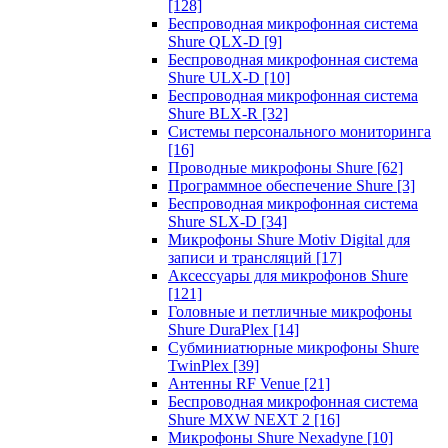
[128]
Беспроводная микрофонная система
Shure QLX-D
[9]
Беспроводная микрофонная система
Shure ULX-D
[10]
Беспроводная микрофонная система
Shure BLX-R
[32]
Системы персонального мониторинга
[16]
Проводные микрофоны Shure
[62]
Программное обеспечение Shure
[3]
Беспроводная микрофонная система
Shure SLX-D
[34]
Микрофоны Shure Motiv Digital для
записи и трансляций
[17]
Аксессуары для микрофонов Shure
[121]
Головные и петличные микрофоны
Shure DuraPlex
[14]
Субминиатюрные микрофоны Shure
TwinPlex
[39]
Антенны RF Venue
[21]
Беспроводная микрофонная система
Shure MXW NEXT 2
[16]
Микрофоны Shure Nexadyne
[10]