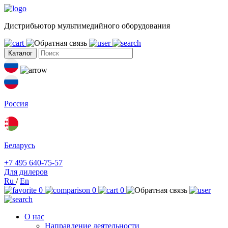
Дистрибьютор мультимедийного оборудования
Каталог
Россия
Беларусь
+7 495 640-75-57
Для дилеров
Ru
/
En
0
0
0
О нас
Направление деятельности