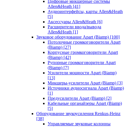
Цифровые микшерные системы
Allen&Heath
[41]
Аудиоинтерфейсы, карты Allen&Heath
[5]
Аксессуары Allen&Heath
[6]
Расширители ввода/вывода
Allen&Heath
[1]
Звуковое оборудование Apart (Biamp)
[100]
Потолочные громкоговорители Apart
(Biamp)
[27]
Корпусные громкоговорители Apart
(Biamp)
[42]
Рупорные громкоговорители Apart
(Biamp)
[7]
Усилители мощности Apart (Biamp)
[13]
Микшеры-усилители Apart (Biamp)
[3]
Источники аудиосигнала Apart (Biamp)
[1]
Предусилители Apart (Biamp)
[2]
Кабельные органайзеры Apart (Biamp)
[5]
Оборудование звукоусиления Renkus-Heinz
[38]
Управляемые звуковые колонны