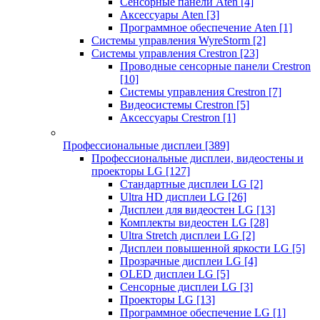
Сенсорные панели Aten
[4]
Аксессуары Aten
[3]
Программное обеспечение Aten
[1]
Системы управления WyreStorm
[2]
Системы управления Crestron
[23]
Проводные сенсорные панели Crestron
[10]
Системы управления Crestron
[7]
Видеосистемы Crestron
[5]
Аксессуары Crestron
[1]
Профессиональные дисплеи
[389]
Профессиональные дисплеи, видеостены и
проекторы LG
[127]
Стандартные дисплеи LG
[2]
Ultra HD дисплеи LG
[26]
Дисплеи для видеостен LG
[13]
Комплекты видеостен LG
[28]
Ultra Stretch дисплеи LG
[2]
Дисплеи повышенной яркости LG
[5]
Прозрачные дисплеи LG
[4]
OLED дисплеи LG
[5]
Сенсорные дисплеи LG
[3]
Проекторы LG
[13]
Программное обеспечение LG
[1]