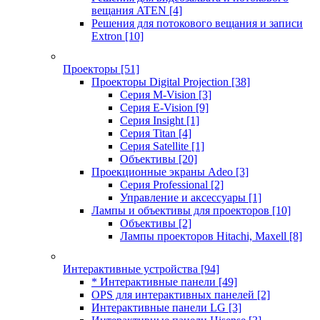
вещания ATEN
[4]
Решения для потокового вещания и записи
Extron
[10]
Проекторы
[51]
Проекторы Digital Projection
[38]
Серия M-Vision
[3]
Серия E-Vision
[9]
Серия Insight
[1]
Серия Titan
[4]
Серия Satellite
[1]
Объективы
[20]
Проекционные экраны Adeo
[3]
Серия Professional
[2]
Управление и аксессуары
[1]
Лампы и объективы для проекторов
[10]
Объективы
[2]
Лампы проекторов Hitachi, Maxell
[8]
Интерактивные устройства
[94]
* Интерактивные панели
[49]
OPS для интерактивных панелей
[2]
Интерактивные панели LG
[3]