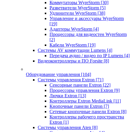
Коммутаторы WyreStorm
[30]
Разветвители WyreStorm
[5]
Удлинители WyreStorm
[38]
Управление и аксессуары WyreStorm
[19]
Адаптеры WyreStorm
[4]
Процессоры для видеостен WyreStorm
[2]
Кабели WyreStorm
[19]
Системы AV коммутации Lumens
[4]
Передача аудио / видео по IP Lumens
[4]
Видеоконтроллеры и ПО Forsite
[8]
Оборудование управления
[104]
Системы управления Extron
[71]
Сенсорные панели Extron
[22]
Процессоры управления Extron
[9]
Лючки Extron
[13]
Контроллеры Extron MediaLink
[11]
Кнопочные панели Extron
[7]
Сетевые кнопочные панели Extron
[8]
Контроллеры рабочего пространства
Extron
[1]
Системы управления Aten
[8]