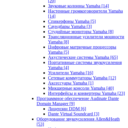
[20]
Звуковые колонны Yamaha
[14]
Настенные громкоговорители Yamaha
[14]
Спикерфоны Yamaha
[5]
Саундбары Yamaha
[3]
Студийные мониторы Yamaha
[8]
Трансляционные усилители мощности
Yamaha
[8]
Цифровые матричные процессоры
Yamaha
[5]
Акустические системы Yamaha
[65]
Портативные системы звукоусиления
Yamaha
[4]
Усилители Yamaha
[16]
Сетевые коммутаторы Yamaha
[12]
Аксессуары Yamaha
[1]
Микшерные консоли Yamaha
[40]
Интерфейсы и конвертеры Yamaha
[23]
Программное обеспечение Audinate Dante
Domain Manager
[9]
Лицензии DDM
[6]
Dante Virtual Soundcard
[3]
Оборудование звукоусиления Allen&Heath
[53]