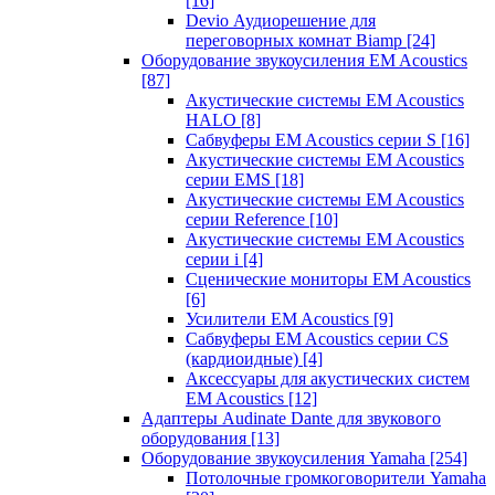
[16]
Devio Аудиорешение для
переговорных комнат Biamp
[24]
Оборудование звукоусиления EM Acoustics
[87]
Акустические системы EM Acoustics
HALO
[8]
Сабвуферы EM Acoustics серии S
[16]
Акустические системы EM Acoustics
серии EMS
[18]
Акустические системы EM Acoustics
серии Reference
[10]
Акустические системы EM Acoustics
серии i
[4]
Сценические мониторы EM Acoustics
[6]
Усилители EM Acoustics
[9]
Сабвуферы EM Acoustics серии CS
(кардиоидные)
[4]
Аксессуары для акустических систем
EM Acoustics
[12]
Адаптеры Audinate Dante для звукового
оборудования
[13]
Оборудование звукоусиления Yamaha
[254]
Потолочные громкоговорители Yamaha