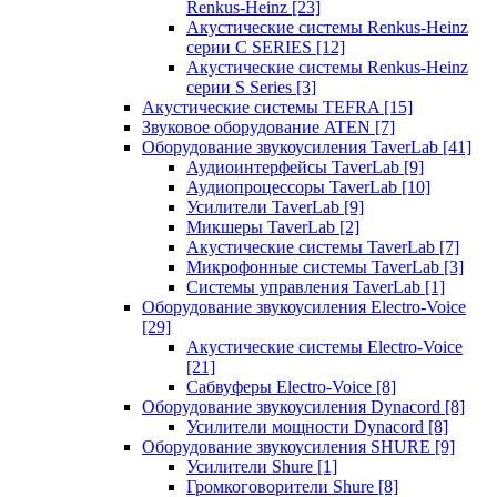
Renkus-Heinz
[23]
Акустические системы Renkus-Heinz
серии C SERIES
[12]
Акустические системы Renkus-Heinz
серии S Series
[3]
Акустические системы TEFRA
[15]
Звуковое оборудование ATEN
[7]
Оборудование звукоусиления TaverLab
[41]
Аудиоинтерфейсы TaverLab
[9]
Аудиопроцессоры TaverLab
[10]
Усилители TaverLab
[9]
Микшеры TaverLab
[2]
Акустические системы TaverLab
[7]
Микрофонные системы TaverLab
[3]
Системы управления TaverLab
[1]
Оборудование звукоусиления Electro-Voice
[29]
Акустические системы Electro-Voice
[21]
Сабвуферы Electro-Voice
[8]
Оборудование звукоусиления Dynacord
[8]
Усилители мощности Dynacord
[8]
Оборудование звукоусиления SHURE
[9]
Усилители Shure
[1]
Громкоговорители Shure
[8]