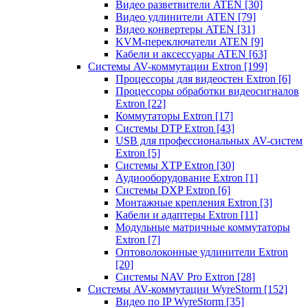
Видео разветвители ATEN
[30]
Видео удлинители ATEN
[79]
Видео конвертеры ATEN
[31]
KVM-переключатели ATEN
[9]
Кабели и аксессуары ATEN
[63]
Системы AV-коммутации Extron
[199]
Процессоры для видеостен Extron
[6]
Процессоры обработки видеосигналов
Extron
[22]
Коммутаторы Extron
[17]
Системы DTP Extron
[43]
USB для профессиональных AV-систем
Extron
[5]
Системы XTP Extron
[30]
Аудиооборудование Extron
[1]
Системы DXP Extron
[6]
Монтажные крепления Extron
[3]
Кабели и адаптеры Extron
[11]
Модульные матричные коммутаторы
Extron
[7]
Оптоволоконные удлинители Extron
[20]
Системы NAV Pro Extron
[28]
Системы AV-коммутации WyreStorm
[152]
Видео по IP WyreStorm
[35]