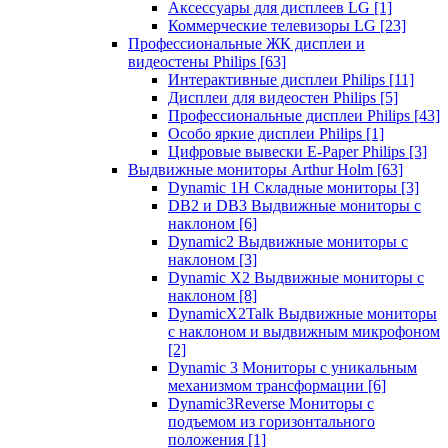
Аксессуары для дисплеев LG
[1]
Коммерческие телевизоры LG
[23]
Профессиональные ЖК дисплеи и
видеостены Philips
[63]
Интерактивные дисплеи Philips
[11]
Дисплеи для видеостен Philips
[5]
Профессиональные дисплеи Philips
[43]
Особо яркие дисплеи Philips
[1]
Цифровые вывески E-Paper Philips
[3]
Выдвижные мониторы Arthur Holm
[63]
Dynamic 1Н Складные мониторы
[3]
DB2 и DB3 Выдвижные мониторы с
наклоном
[6]
Dynamic2 Выдвижные мониторы с
наклоном
[3]
Dynamic X2 Выдвижные мониторы с
наклоном
[8]
DynamicX2Talk Выдвижные мониторы
с наклоном и выдвижным микрофоном
[2]
Dynamic 3 Мониторы с уникальным
механизмом трансформации
[6]
Dynamic3Reverse Мониторы с
подъемом из горизонтального
положения
[1]