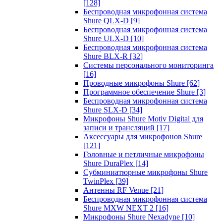
[128]
Беспроводная микрофонная система
Shure QLX-D
[9]
Беспроводная микрофонная система
Shure ULX-D
[10]
Беспроводная микрофонная система
Shure BLX-R
[32]
Системы персонального мониторинга
[16]
Проводные микрофоны Shure
[62]
Программное обеспечение Shure
[3]
Беспроводная микрофонная система
Shure SLX-D
[34]
Микрофоны Shure Motiv Digital для
записи и трансляций
[17]
Аксессуары для микрофонов Shure
[121]
Головные и петличные микрофоны
Shure DuraPlex
[14]
Субминиатюрные микрофоны Shure
TwinPlex
[39]
Антенны RF Venue
[21]
Беспроводная микрофонная система
Shure MXW NEXT 2
[16]
Микрофоны Shure Nexadyne
[10]