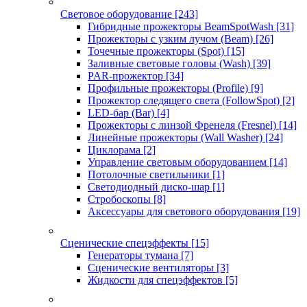
Световое оборудование
[243]
Гибридные прожекторы BeamSpotWash
[31]
Прожекторы с узким лучом (Beam)
[26]
Точечные прожекторы (Spot)
[15]
Заливные световые головы (Wash)
[39]
PAR-прожектор
[34]
Профильные прожекторы (Profile)
[9]
Прожектор следящего света (FollowSpot)
[2]
LED-бар (Bar)
[4]
Прожекторы с линзой Френеля (Fresnel)
[14]
Линейные прожекторы (Wall Washer)
[24]
Циклорама
[2]
Управление световым оборудованием
[14]
Потолочные светильники
[1]
Светодиодный диско-шар
[1]
Стробоскопы
[8]
Аксессуары для светового оборудования
[19]
Сценические спецэффекты
[15]
Генераторы тумана
[7]
Сценические вентиляторы
[3]
Жидкости для спецэффектов
[5]