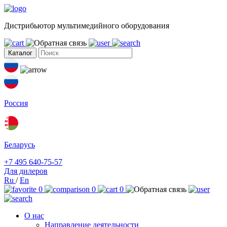
Дистрибьютор мультимедийного оборудования
Каталог
Россия
Беларусь
+7 495 640-75-57
Для дилеров
Ru
/
En
0
0
0
О нас
Направление деятельности