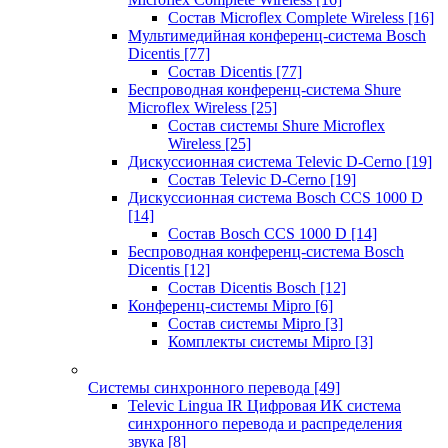
Состав Microflex Complete Wireless
[16]
Мультимедийная конференц-система Bosch
Dicentis
[77]
Состав Dicentis
[77]
Беспроводная конференц-система Shure
Microflex Wireless
[25]
Состав системы Shure Microflex
Wireless
[25]
Дискуссионная система Televic D-Cerno
[19]
Состав Televic D-Cerno
[19]
Дискуссионная система Bosch CCS 1000 D
[14]
Состав Bosch CCS 1000 D
[14]
Беспроводная конференц-система Bosch
Dicentis
[12]
Состав Dicentis Bosch
[12]
Конференц-системы Mipro
[6]
Состав системы Mipro
[3]
Комплекты системы Mipro
[3]
Системы синхронного перевода
[49]
Televic Lingua IR Цифровая ИК система
синхронного перевода и распределения
звука
[8]