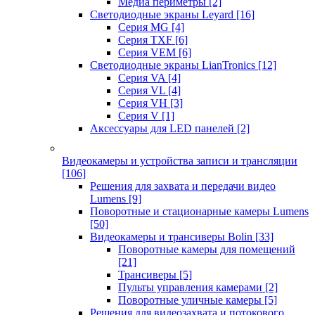
Медиа периметры
[2]
Светодиодные экраны Leyard
[16]
Серия MG
[4]
Серия TXF
[6]
Серия VEM
[6]
Светодиодные экраны LianTronics
[12]
Серия VA
[4]
Серия VL
[4]
Серия VH
[3]
Серия V
[1]
Аксессуары для LED панелей
[2]
Видеокамеры и устройства записи и трансляции
[106]
Решения для захвата и передачи видео
Lumens
[9]
Поворотные и стационарные камеры Lumens
[50]
Видеокамеры и трансиверы Bolin
[33]
Поворотные камеры для помещений
[21]
Трансиверы
[5]
Пульты управления камерами
[2]
Поворотные уличные камеры
[5]
Решения для видеозахвата и потокового