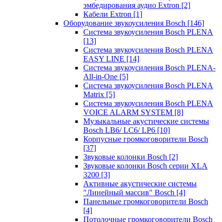
эмбедирования аудио Extron
[2]
Кабели Extron
[1]
Оборудование звукоусиления Bosch
[146]
Система звукоусиления Bosch PLENA
[13]
Система звукоусиления Bosch PLENA
EASY LINE
[14]
Система звукоусиления Bosch PLENA-
All-in-One
[5]
Система звукоусиления Bosch PLENA
Matrix
[5]
Система звукоусиления Bosch PLENA
VOICE ALARM SYSTEM
[8]
Музыкальные акустические системы
Bosch LB6/ LC6/ LP6
[10]
Корпусные громкоговорители Bosch
[37]
Звуковые колонки Bosch
[2]
Звуковые колонки Bosch серии XLA
3200
[3]
Активные акустические системы
"Линейный массив" Bosch
[4]
Панельные громкоговорители Bosch
[4]
Потолочные громкоговорители Bosch