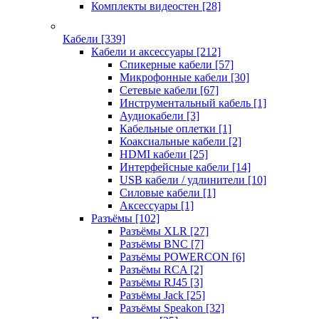
Комплекты видеостен
[28]
Кабели
[339]
Кабели и аксессуары
[212]
Спикерные кабели
[57]
Микрофонные кабели
[30]
Сетевые кабели
[67]
Инструментальный кабель
[1]
Аудиокабели
[3]
Кабельные оплетки
[1]
Коаксиальные кабели
[2]
HDMI кабели
[25]
Интерфейсные кабели
[14]
USB кабели / удлинители
[10]
Силовые кабели
[1]
Аксессуары
[1]
Разъёмы
[102]
Разъёмы XLR
[27]
Разъёмы BNC
[7]
Разъёмы POWERCON
[6]
Разъёмы RCA
[2]
Разъёмы RJ45
[3]
Разъёмы Jack
[25]
Разъёмы Speakon
[32]