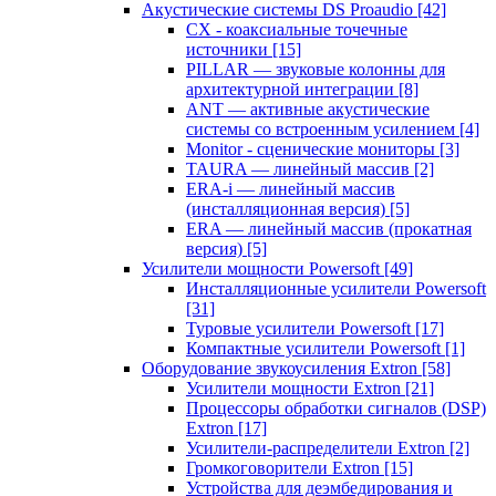
Акустические системы DS Proaudio
[42]
CX - коаксиальные точечные
источники
[15]
PILLAR — звуковые колонны для
архитектурной интеграции
[8]
ANT — активные акустические
системы со встроенным усилением
[4]
Monitor - сценические мониторы
[3]
TAURA — линейный массив
[2]
ERA-i — линейный массив
(инсталляционная версия)
[5]
ERA — линейный массив (прокатная
версия)
[5]
Усилители мощности Powersoft
[49]
Инсталляционные усилители Powersoft
[31]
Туровые усилители Powersoft
[17]
Компактные усилители Powersoft
[1]
Оборудование звукоусиления Extron
[58]
Усилители мощности Extron
[21]
Процессоры обработки сигналов (DSP)
Extron
[17]
Усилители-распределители Extron
[2]
Громкоговорители Extron
[15]
Устройства для деэмбедирования и