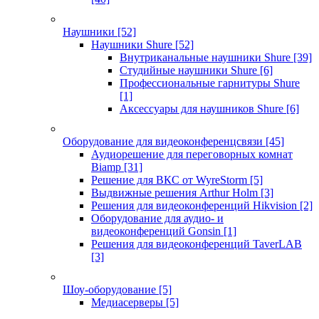
Наушники
[52]
Наушники Shure
[52]
Внутриканальные наушники Shure
[39]
Студийные наушники Shure
[6]
Профессиональные гарнитуры Shure
[1]
Аксессуары для наушников Shure
[6]
Оборудование для видеоконференцсвязи
[45]
Аудиорешение для переговорных комнат
Biamp
[31]
Решение для ВКС от WyreStorm
[5]
Выдвижные решения Arthur Holm
[3]
Решения для видеоконференций Hikvision
[2]
Оборудование для аудио- и
видеоконференций Gonsin
[1]
Решения для видеоконференций TaverLAB
[3]
Шоу-оборудование
[5]
Медиасерверы
[5]