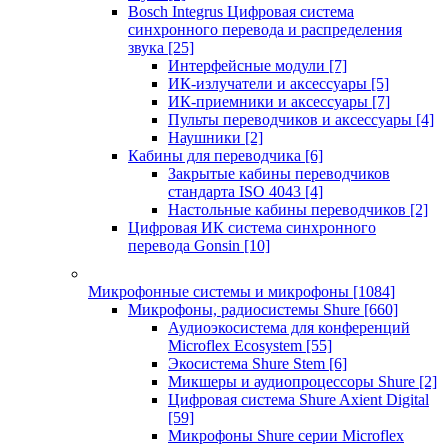
Bosch Integrus Цифровая система
синхронного перевода и распределения
звука
[25]
Интерфейсные модули
[7]
ИК-излучатели и аксессуары
[5]
ИК-приемники и аксессуары
[7]
Пульты переводчиков и аксессуары
[4]
Наушники
[2]
Кабины для переводчика
[6]
Закрытые кабины переводчиков
стандарта ISO 4043
[4]
Настольные кабины переводчиков
[2]
Цифровая ИК система синхронного
перевода Gonsin
[10]
Микрофонные системы и микрофоны
[1084]
Микрофоны, радиосистемы Shure
[660]
Аудиоэкосистема для конференций
Microflex Ecosystem
[55]
Экосистема Shure Stem
[6]
Микшеры и аудиопроцессоры Shure
[2]
Цифровая система Shure Axient Digital
[59]
Микрофоны Shure серии Microflex