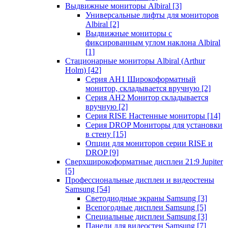
Выдвижные мониторы Albiral
[3]
Универсальные лифты для мониторов
Albiral
[2]
Выдвижные мониторы с
фиксированным углом наклона Albiral
[1]
Стационарные мониторы Albiral (Arthur
Holm)
[42]
Серия AH1 Широкоформатный
монитор, складывается вручную
[2]
Серия AH2 Монитор складывается
вручную
[2]
Серия RISE Настенные мониторы
[14]
Серия DROP Мониторы для установки
в стену
[15]
Опции для мониторов серии RISE и
DROP
[9]
Сверхширокоформатные дисплеи 21:9 Jupiter
[5]
Профессиональные дисплеи и видеостены
Samsung
[54]
Светодиодные экраны Samsung
[3]
Всепогодные дисплеи Samsung
[5]
Специальные дисплеи Samsung
[3]
Панели для видеостен Samsung
[7]