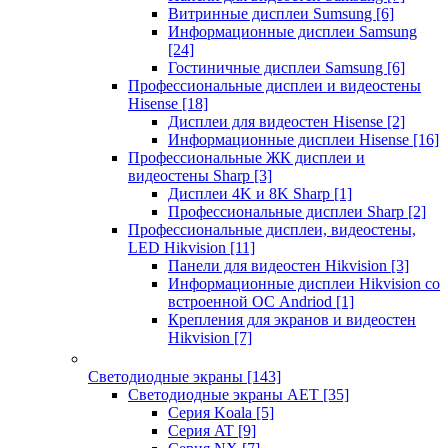
Витринные дисплеи Sumsung
[6]
Информационные дисплеи Samsung
[24]
Гостиничные дисплеи Samsung
[6]
Профессиональные дисплеи и видеостены
Hisense
[18]
Дисплеи для видеостен Hisense
[2]
Информационные дисплеи Hisense
[16]
Профессиональные ЖК дисплеи и
видеостены Sharp
[3]
Дисплеи 4K и 8K Sharp
[1]
Профессиональные дисплеи Sharp
[2]
Профессиональные дисплеи, видеостены,
LED Hikvision
[11]
Панели для видеостен Hikvision
[3]
Информационные дисплеи Hikvision со
встроенной ОС Andriod
[1]
Крепления для экранов и видеостен
Hikvision
[7]
Светодиодные экраны
[143]
Светодиодные экраны AET
[35]
Cерия Koala
[5]
Серия AT
[9]