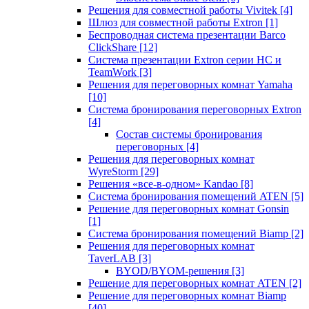
Решения для совместной работы Vivitek
[4]
Шлюз для совместной работы Extron
[1]
Беспроводная система презентации Barco
ClickShare
[12]
Система презентации Extron серии HC и
TeamWork
[3]
Решения для переговорных комнат Yamaha
[10]
Система бронирования переговорных Extron
[4]
Состав системы бронирования
переговорных
[4]
Решения для переговорных комнат
WyreStorm
[29]
Решения «все-в-одном» Kandao
[8]
Система бронирования помещений ATEN
[5]
Решение для переговорных комнат Gonsin
[1]
Система бронирования помещений Biamp
[2]
Решения для переговорных комнат
TaverLAB
[3]
BYOD/BYOM-решения
[3]
Решение для переговорных комнат ATEN
[2]
Решение для переговорных комнат Biamp
[40]