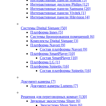
Интерактивные панели Hisense
[3]
Интерактивные дисплеи Philips
[12]
Интерактивные панели Samsung
[20]
Интерактивные панели Vivitek
[1]
Интерактивные панели Hikvision
[4]
Системы Digital Signage
[50]
Платформа Innes
[5]
Системы бронирования помещений
[6]
Комплекты Digital Signage
[3]
Платформа Navori
[9]
Состав платформы Navori
[9]
Платформа SmartPlayer
[10]
Состав SmartPlayer
[10]
Платформа LG
[1]
Платформа Spinetix
[16]
Состав платформы Spinetix
[16]
Документ-камеры
[7]
Документ-камеры Lumens
[7]
Решения для переговорных комнат
[130]
Звуковые экосистемы Shure
[6]
Экосистема Shure Stem
[6]