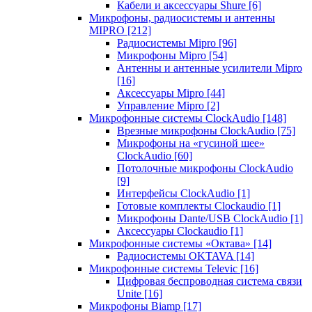
Кабели и аксессуары Shure
[6]
Микрофоны, радиосистемы и антенны
MIPRO
[212]
Радиосистемы Mipro
[96]
Микрофоны Mipro
[54]
Антенны и антенные усилители Mipro
[16]
Аксессуары Mipro
[44]
Управление Mipro
[2]
Микрофонные системы ClockAudio
[148]
Врезные микрофоны ClockAudio
[75]
Микрофоны на «гусиной шее»
ClockAudio
[60]
Потолочные микрофоны ClockAudio
[9]
Интерфейсы ClockAudio
[1]
Готовые комплекты Clockaudio
[1]
Микрофоны Dante/USB ClockAudio
[1]
Аксессуары Clockaudio
[1]
Микрофонные системы «Октава»
[14]
Радиосистемы OKTAVA
[14]
Микрофонные системы Televic
[16]
Цифровая беспроводная система связи
Unite
[16]
Микрофоны Biamp
[17]