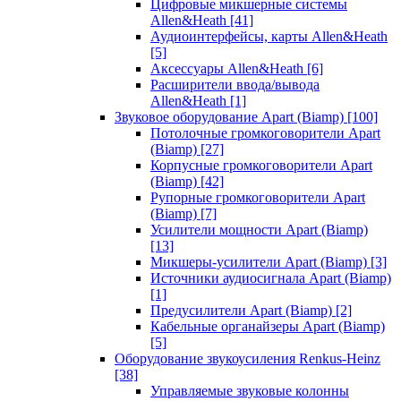
Цифровые микшерные системы
Allen&Heath
[41]
Аудиоинтерфейсы, карты Allen&Heath
[5]
Аксессуары Allen&Heath
[6]
Расширители ввода/вывода
Allen&Heath
[1]
Звуковое оборудование Apart (Biamp)
[100]
Потолочные громкоговорители Apart
(Biamp)
[27]
Корпусные громкоговорители Apart
(Biamp)
[42]
Рупорные громкоговорители Apart
(Biamp)
[7]
Усилители мощности Apart (Biamp)
[13]
Микшеры-усилители Apart (Biamp)
[3]
Источники аудиосигнала Apart (Biamp)
[1]
Предусилители Apart (Biamp)
[2]
Кабельные органайзеры Apart (Biamp)
[5]
Оборудование звукоусиления Renkus-Heinz
[38]
Управляемые звуковые колонны