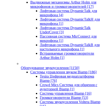
Выдвижные механизмы Arthur Holm для
микрофонов и громкоговорителей
[17]
Лифтовая система DynamicTalk для
микрофона
[4]
Лифтовая система DynamicTalkH для
микрофона
[1]
Лифтовая система DynamicTalk
UnderCover
[3]
Пассивная система MicConnect для
микрофона
[1]
Лифтовая система DynamicTalkB для
настольного микрофона
[1]
Встраиваемые громкоговорители
Arthur Holm
[1]
Оборудование звукоусиления
[1150]
Системы управления звуком Biamp
[186]
Tesira Цифровая медиаплатформа
Biamp
[76]
Crowd Mics Система для общения с
аудиторией Biamp
[1]
Система управления Biamp
[16]
Громкоговорители Biamp
[53]
Система звукоусиления Voltera Biamp