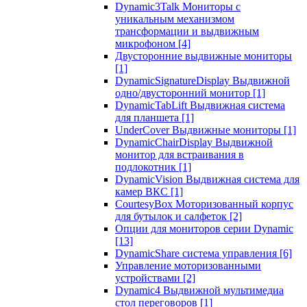
Dynamic3Talk Мониторы с
уникальным механизмом
трансформации и выдвижным
микрофоном
[4]
Двусторонние выдвижные мониторы
[1]
DynamicSignatureDisplay Выдвижной
одно/двусторонний монитор
[1]
DynamicTabLift Выдвижная система
для планшета
[1]
UnderCover Выдвижные мониторы
[1]
DynamicChairDisplay Выдвижной
монитор для встраивания в
подлокотник
[1]
DynamicVision Выдвижная система для
камер ВКС
[1]
CourtesyBox Моторизованный корпус
для бутылок и салфеток
[2]
Опции для мониторов серии Dynamic
[13]
DynamicShare система управления
[6]
Управление моторизованными
устройствами
[2]
Dynamic4 Выдвижной мультимедиа
стол переговоров
[1]