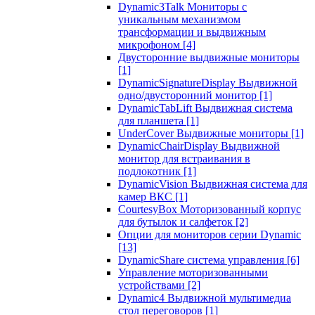
Dynamic3Talk Мониторы с
уникальным механизмом
трансформации и выдвижным
микрофоном
[4]
Двусторонние выдвижные мониторы
[1]
DynamicSignatureDisplay Выдвижной
одно/двусторонний монитор
[1]
DynamicTabLift Выдвижная система
для планшета
[1]
UnderCover Выдвижные мониторы
[1]
DynamicChairDisplay Выдвижной
монитор для встраивания в
подлокотник
[1]
DynamicVision Выдвижная система для
камер ВКС
[1]
CourtesyBox Моторизованный корпус
для бутылок и салфеток
[2]
Опции для мониторов серии Dynamic
[13]
DynamicShare система управления
[6]
Управление моторизованными
устройствами
[2]
Dynamic4 Выдвижной мультимедиа
стол переговоров
[1]