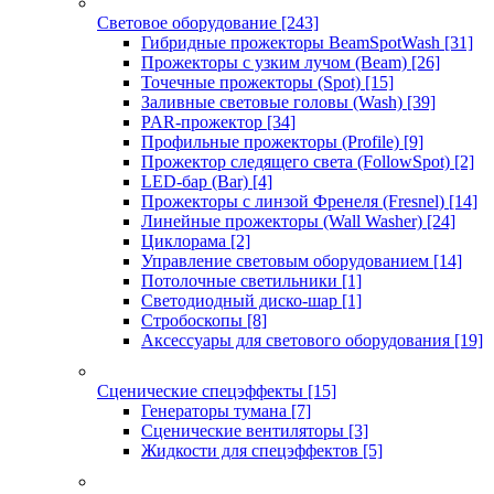
Световое оборудование
[243]
Гибридные прожекторы BeamSpotWash
[31]
Прожекторы с узким лучом (Beam)
[26]
Точечные прожекторы (Spot)
[15]
Заливные световые головы (Wash)
[39]
PAR-прожектор
[34]
Профильные прожекторы (Profile)
[9]
Прожектор следящего света (FollowSpot)
[2]
LED-бар (Bar)
[4]
Прожекторы с линзой Френеля (Fresnel)
[14]
Линейные прожекторы (Wall Washer)
[24]
Циклорама
[2]
Управление световым оборудованием
[14]
Потолочные светильники
[1]
Светодиодный диско-шар
[1]
Стробоскопы
[8]
Аксессуары для светового оборудования
[19]
Сценические спецэффекты
[15]
Генераторы тумана
[7]
Сценические вентиляторы
[3]
Жидкости для спецэффектов
[5]