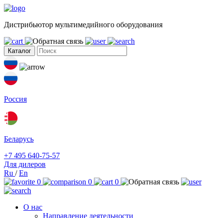
Дистрибьютор мультимедийного оборудования
Каталог
Россия
Беларусь
+7 495 640-75-57
Для дилеров
Ru
/
En
0
0
0
О нас
Направление деятельности