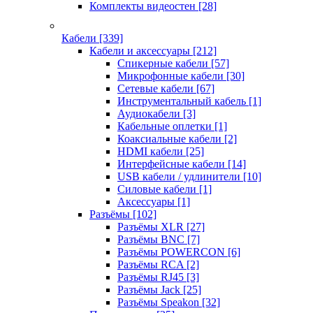
Комплекты видеостен
[28]
Кабели
[339]
Кабели и аксессуары
[212]
Спикерные кабели
[57]
Микрофонные кабели
[30]
Сетевые кабели
[67]
Инструментальный кабель
[1]
Аудиокабели
[3]
Кабельные оплетки
[1]
Коаксиальные кабели
[2]
HDMI кабели
[25]
Интерфейсные кабели
[14]
USB кабели / удлинители
[10]
Силовые кабели
[1]
Аксессуары
[1]
Разъёмы
[102]
Разъёмы XLR
[27]
Разъёмы BNC
[7]
Разъёмы POWERCON
[6]
Разъёмы RCA
[2]
Разъёмы RJ45
[3]
Разъёмы Jack
[25]
Разъёмы Speakon
[32]