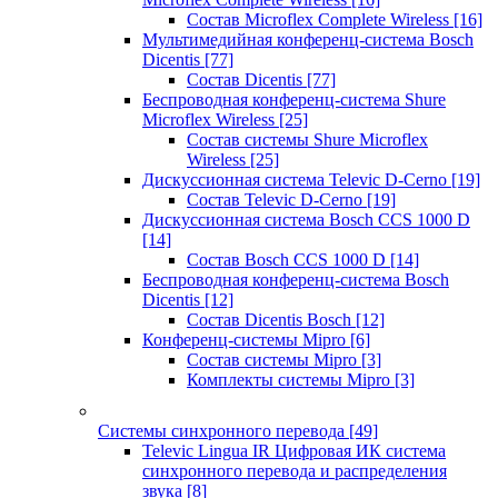
Состав Microflex Complete Wireless
[16]
Мультимедийная конференц-система Bosch
Dicentis
[77]
Состав Dicentis
[77]
Беспроводная конференц-система Shure
Microflex Wireless
[25]
Состав системы Shure Microflex
Wireless
[25]
Дискуссионная система Televic D-Cerno
[19]
Состав Televic D-Cerno
[19]
Дискуссионная система Bosch CCS 1000 D
[14]
Состав Bosch CCS 1000 D
[14]
Беспроводная конференц-система Bosch
Dicentis
[12]
Состав Dicentis Bosch
[12]
Конференц-системы Mipro
[6]
Состав системы Mipro
[3]
Комплекты системы Mipro
[3]
Системы синхронного перевода
[49]
Televic Lingua IR Цифровая ИК система
синхронного перевода и распределения
звука
[8]