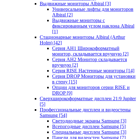
Выдвижные мониторы Albiral
[3]
Универсальные лифты для мониторов
Albiral
[2]
Выдвижные мониторы с
фиксированным углом наклона Albiral
[1]
Стационарные мониторы Albiral (Arthur
Holm)
[42]
Серия AH1 Широкоформатный
монитор, складывается вручную
[2]
Серия AH2 Монитор складывается
вручную
[2]
Серия RISE Настенные мониторы
[14]
Серия DROP Мониторы для установки
в стену
[15]
Опции для мониторов серии RISE и
DROP
[9]
Сверхширокоформатные дисплеи 21:9 Jupiter
[5]
Профессиональные дисплеи и видеостены
Samsung
[54]
Светодиодные экраны Samsung
[3]
Всепогодные дисплеи Samsung
[5]
Специальные дисплеи Samsung
[3]
Панели для видеостен Samsung
[7]