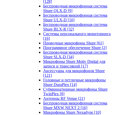
[128]
Беспроводная микрофонная система
Shure QLX-D
[9]
Беспроводная микрофонная система
Shure ULX-D
[10]
Беспроводная микрофонная система
Shure BLX-R
[32]
Системы персонального мониторинга
[16]
Проводные микрофоны Shure
[61]
Программное обеспечение Shure
[2]
Беспроводная микрофонная система
Shure SLX-D
[34]
Микрофоны Shure Motiv Digital для
записи и трансляций
[17]
Аксессуары для микрофонов Shure
[121]
Головные и петличные микрофоны
Shure DuraPlex
[14]
Субминиатюрные микрофоны Shure
TwinPlex
[8]
Антенны RF Venue
[21]
Беспроводная микрофонная система
Shure MXW NEXT 2
[16]
Микрофоны Shure Nexadyne
[10]