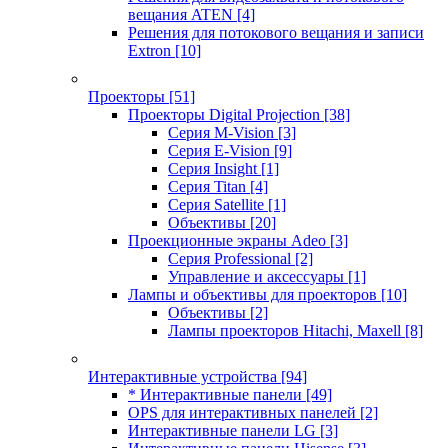
вещания ATEN
[4]
Решения для потокового вещания и записи
Extron
[10]
Проекторы
[51]
Проекторы Digital Projection
[38]
Серия M-Vision
[3]
Серия E-Vision
[9]
Серия Insight
[1]
Серия Titan
[4]
Серия Satellite
[1]
Объективы
[20]
Проекционные экраны Adeo
[3]
Серия Professional
[2]
Управление и аксессуары
[1]
Лампы и объективы для проекторов
[10]
Объективы
[2]
Лампы проекторов Hitachi, Maxell
[8]
Интерактивные устройства
[94]
* Интерактивные панели
[49]
OPS для интерактивных панелей
[2]
Интерактивные панели LG
[3]