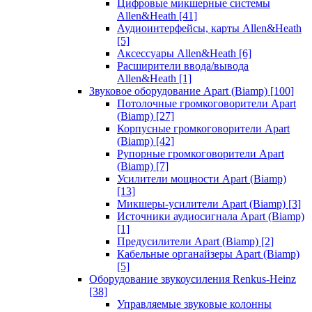
Цифровые микшерные системы
Allen&Heath
[41]
Аудиоинтерфейсы, карты Allen&Heath
[5]
Аксессуары Allen&Heath
[6]
Расширители ввода/вывода
Allen&Heath
[1]
Звуковое оборудование Apart (Biamp)
[100]
Потолочные громкоговорители Apart
(Biamp)
[27]
Корпусные громкоговорители Apart
(Biamp)
[42]
Рупорные громкоговорители Apart
(Biamp)
[7]
Усилители мощности Apart (Biamp)
[13]
Микшеры-усилители Apart (Biamp)
[3]
Источники аудиосигнала Apart (Biamp)
[1]
Предусилители Apart (Biamp)
[2]
Кабельные органайзеры Apart (Biamp)
[5]
Оборудование звукоусиления Renkus-Heinz
[38]
Управляемые звуковые колонны