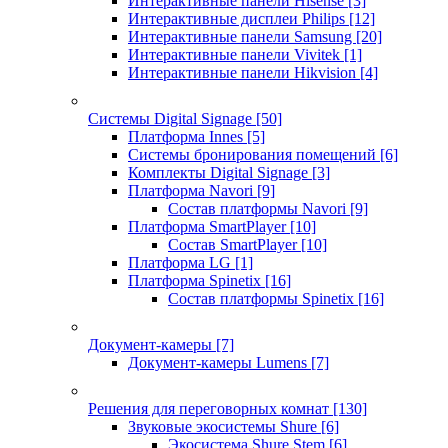
Интерактивные панели Hisense
[3]
Интерактивные дисплеи Philips
[12]
Интерактивные панели Samsung
[20]
Интерактивные панели Vivitek
[1]
Интерактивные панели Hikvision
[4]
Системы Digital Signage
[50]
Платформа Innes
[5]
Системы бронирования помещений
[6]
Комплекты Digital Signage
[3]
Платформа Navori
[9]
Состав платформы Navori
[9]
Платформа SmartPlayer
[10]
Состав SmartPlayer
[10]
Платформа LG
[1]
Платформа Spinetix
[16]
Состав платформы Spinetix
[16]
Документ-камеры
[7]
Документ-камеры Lumens
[7]
Решения для переговорных комнат
[130]
Звуковые экосистемы Shure
[6]
Экосистема Shure Stem
[6]