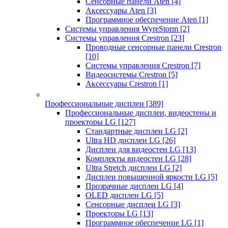
Сенсорные панели Aten
[4]
Аксессуары Aten
[3]
Программное обеспечение Aten
[1]
Системы управления WyreStorm
[2]
Системы управления Crestron
[23]
Проводные сенсорные панели Crestron
[10]
Системы управления Crestron
[7]
Видеосистемы Crestron
[5]
Аксессуары Crestron
[1]
Профессиональные дисплеи
[389]
Профессиональные дисплеи, видеостены и
проекторы LG
[127]
Стандартные дисплеи LG
[2]
Ultra HD дисплеи LG
[26]
Дисплеи для видеостен LG
[13]
Комплекты видеостен LG
[28]
Ultra Stretch дисплеи LG
[2]
Дисплеи повышенной яркости LG
[5]
Прозрачные дисплеи LG
[4]
OLED дисплеи LG
[5]
Сенсорные дисплеи LG
[3]
Проекторы LG
[13]
Программное обеспечение LG
[1]