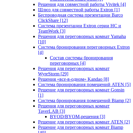
Решения для совместной работы Vivitek
[4]
Шлюз для совместной работы Extron
[1]
Беспроводная система презентации Barco
ClickShare
[12]
Система презентации Extron серии HC и
TeamWork
[3]
Решения для переговорных комнат Yamaha
[10]
Система бронирования переговорных Extron
[4]
Состав системы бронирования
переговорных
[4]
Решения для переговорных комнат
WyreStorm
[29]
Решения «все-в-одном» Kandao
[8]
Система бронирования помещений ATEN
[5]
Решение для переговорных комнат Gonsin
[1]
Система бронирования помещений Biamp
[2]
Решения для переговорных комнат
TaverLAB
[3]
BYOD/BYOM-решения
[3]
Решение для переговорных комнат ATEN
[2]
Решение для переговорных комнат Biamp
[40]