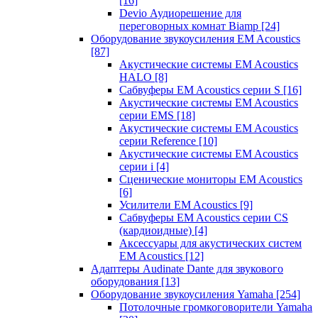
[16]
Devio Аудиорешение для
переговорных комнат Biamp
[24]
Оборудование звукоусиления EM Acoustics
[87]
Акустические системы EM Acoustics
HALO
[8]
Сабвуферы EM Acoustics серии S
[16]
Акустические системы EM Acoustics
серии EMS
[18]
Акустические системы EM Acoustics
серии Reference
[10]
Акустические системы EM Acoustics
серии i
[4]
Сценические мониторы EM Acoustics
[6]
Усилители EM Acoustics
[9]
Сабвуферы EM Acoustics серии CS
(кардиоидные)
[4]
Аксессуары для акустических систем
EM Acoustics
[12]
Адаптеры Audinate Dante для звукового
оборудования
[13]
Оборудование звукоусиления Yamaha
[254]
Потолочные громкоговорители Yamaha