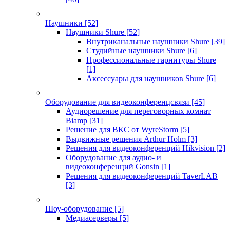
Наушники
[52]
Наушники Shure
[52]
Внутриканальные наушники Shure
[39]
Студийные наушники Shure
[6]
Профессиональные гарнитуры Shure
[1]
Аксессуары для наушников Shure
[6]
Оборудование для видеоконференцсвязи
[45]
Аудиорешение для переговорных комнат
Biamp
[31]
Решение для ВКС от WyreStorm
[5]
Выдвижные решения Arthur Holm
[3]
Решения для видеоконференций Hikvision
[2]
Оборудование для аудио- и
видеоконференций Gonsin
[1]
Решения для видеоконференций TaverLAB
[3]
Шоу-оборудование
[5]
Медиасерверы
[5]