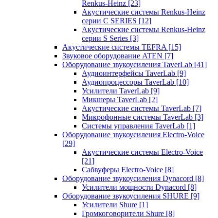
Renkus-Heinz
[23]
Акустические системы Renkus-Heinz
серии C SERIES
[12]
Акустические системы Renkus-Heinz
серии S Series
[3]
Акустические системы TEFRA
[15]
Звуковое оборудование ATEN
[7]
Оборудование звукоусиления TaverLab
[41]
Аудиоинтерфейсы TaverLab
[9]
Аудиопроцессоры TaverLab
[10]
Усилители TaverLab
[9]
Микшеры TaverLab
[2]
Акустические системы TaverLab
[7]
Микрофонные системы TaverLab
[3]
Системы управления TaverLab
[1]
Оборудование звукоусиления Electro-Voice
[29]
Акустические системы Electro-Voice
[21]
Сабвуферы Electro-Voice
[8]
Оборудование звукоусиления Dynacord
[8]
Усилители мощности Dynacord
[8]
Оборудование звукоусиления SHURE
[9]
Усилители Shure
[1]
Громкоговорители Shure
[8]