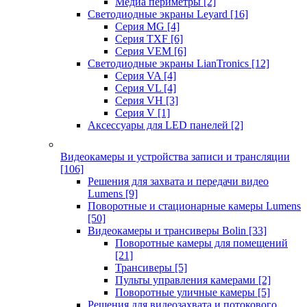
Медиа периметры
[2]
Светодиодные экраны Leyard
[16]
Серия MG
[4]
Серия TXF
[6]
Серия VEM
[6]
Светодиодные экраны LianTronics
[12]
Серия VA
[4]
Серия VL
[4]
Серия VH
[3]
Серия V
[1]
Аксессуары для LED панелей
[2]
Видеокамеры и устройства записи и трансляции
[106]
Решения для захвата и передачи видео
Lumens
[9]
Поворотные и стационарные камеры Lumens
[50]
Видеокамеры и трансиверы Bolin
[33]
Поворотные камеры для помещений
[21]
Трансиверы
[5]
Пульты управления камерами
[2]
Поворотные уличные камеры
[5]
Решения для видеозахвата и потокового