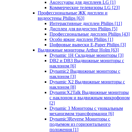
Аксессуары для дисплеев LG
[1]
Коммерческие телевизоры LG
[23]
Профессиональные ЖК дисплеи и
видеостены Philips
[63]
Интерактивные дисплеи Philips
[11]
Дисплеи для видеостен Philips
[5]
Профессиональные дисплеи Philips
[43]
Особо яркие дисплеи Philips
[1]
Цифровые вывески E-Paper Philips
[3]
Выдвижные мониторы Arthur Holm
[63]
Dynamic 1Н Складные мониторы
[3]
DB2 и DB3 Выдвижные мониторы с
наклоном
[6]
Dynamic2 Выдвижные мониторы с
наклоном
[3]
Dynamic X2 Выдвижные мониторы с
наклоном
[8]
DynamicX2Talk Выдвижные мониторы
с наклоном и выдвижным микрофоном
[2]
Dynamic 3 Мониторы с уникальным
механизмом трансформации
[6]
Dynamic3Reverse Мониторы с
подъемом из горизонтального
положения
[1]