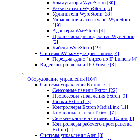
Коммутаторы WyreStorm
[30]
Разветвители WyreStorm
[5]
Удлинители WyreStorm
[38]
Управление и аксессуары WyreStorm
[19]
Адаптеры WyreStorm
[4]
Процессоры для видеостен WyreStorm
[2]
Кабели WyreStorm
[19]
Системы AV коммутации Lumens
[4]
Передача аудио / видео по IP Lumens
[4]
Видеоконтроллеры и ПО Forsite
[8]
Оборудование управления
[104]
Системы управления Extron
[71]
Сенсорные панели Extron
[22]
Процессоры управления Extron
[9]
Лючки Extron
[13]
Контроллеры Extron MediaLink
[11]
Кнопочные панели Extron
[7]
Сетевые кнопочные панели Extron
[8]
Контроллеры рабочего пространства
Extron
[1]
Системы управления Aten
[8]