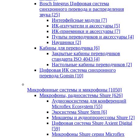
Bosch Integrus Цифровая система
синхронного перевода и распределения
звука
[25]
Интерфейсные модули
[7]
ИК-излучатели и аксессуары
[5]
ИК-приемники и аксессуары
[7]
Пульты переводчиков и аксессуары
[4]
Наушники
[2]
Кабины для переводчика
[6]
Закрытые кабины переводчиков
стандарта ISO 4043
[4]
Настольные кабины переводчиков
[2]
Цифровая ИК система синхронного
перевода Gonsin
[10]
Микрофонные системы и микрофоны
[1050]
Микрофоны, радиосистемы Shure
[626]
Аудиоэкосистема для конференций
Microflex Ecosystem
[55]
Экосистема Shure Stem
[6]
Микшеры и аудиопроцессоры Shure
[2]
Цифровая система Shure Axient Digital
[59]
Микрофоны Shure серии Microflex