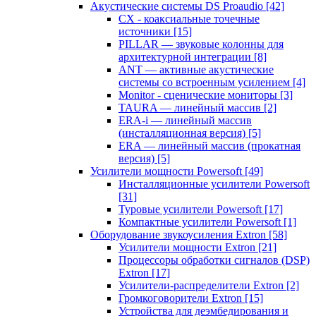
Акустические системы DS Proaudio
[42]
CX - коаксиальные точечные
источники
[15]
PILLAR — звуковые колонны для
архитектурной интеграции
[8]
ANT — активные акустические
системы со встроенным усилением
[4]
Monitor - сценические мониторы
[3]
TAURA — линейный массив
[2]
ERA-i — линейный массив
(инсталляционная версия)
[5]
ERA — линейный массив (прокатная
версия)
[5]
Усилители мощности Powersoft
[49]
Инсталляционные усилители Powersoft
[31]
Туровые усилители Powersoft
[17]
Компактные усилители Powersoft
[1]
Оборудование звукоусиления Extron
[58]
Усилители мощности Extron
[21]
Процессоры обработки сигналов (DSP)
Extron
[17]
Усилители-распределители Extron
[2]
Громкоговорители Extron
[15]
Устройства для деэмбедирования и