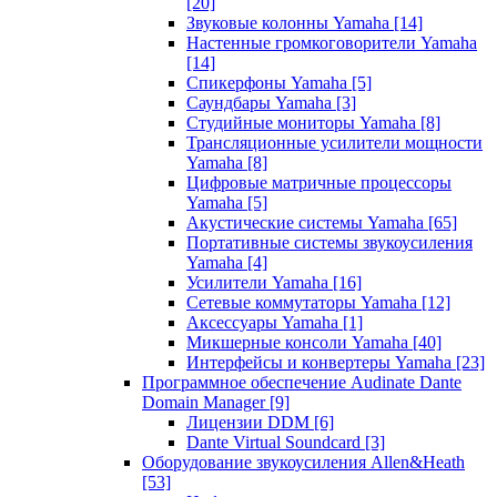
[20]
Звуковые колонны Yamaha
[14]
Настенные громкоговорители Yamaha
[14]
Спикерфоны Yamaha
[5]
Саундбары Yamaha
[3]
Студийные мониторы Yamaha
[8]
Трансляционные усилители мощности
Yamaha
[8]
Цифровые матричные процессоры
Yamaha
[5]
Акустические системы Yamaha
[65]
Портативные системы звукоусиления
Yamaha
[4]
Усилители Yamaha
[16]
Сетевые коммутаторы Yamaha
[12]
Аксессуары Yamaha
[1]
Микшерные консоли Yamaha
[40]
Интерфейсы и конвертеры Yamaha
[23]
Программное обеспечение Audinate Dante
Domain Manager
[9]
Лицензии DDM
[6]
Dante Virtual Soundcard
[3]
Оборудование звукоусиления Allen&Heath
[53]