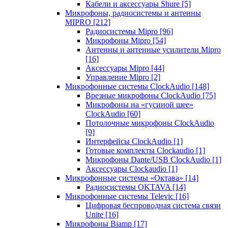
Кабели и аксессуары Shure
[5]
Микрофоны, радиосистемы и антенны
MIPRO
[212]
Радиосистемы Mipro
[96]
Микрофоны Mipro
[54]
Антенны и антенные усилители Mipro
[16]
Аксессуары Mipro
[44]
Управление Mipro
[2]
Микрофонные системы ClockAudio
[148]
Врезные микрофоны ClockAudio
[75]
Микрофоны на «гусиной шее»
ClockAudio
[60]
Потолочные микрофоны ClockAudio
[9]
Интерфейсы ClockAudio
[1]
Готовые комплекты Clockaudio
[1]
Микрофоны Dante/USB ClockAudio
[1]
Аксессуары Clockaudio
[1]
Микрофонные системы «Октава»
[14]
Радиосистемы OKTAVA
[14]
Микрофонные системы Televic
[16]
Цифровая беспроводная система связи
Unite
[16]
Микрофоны Biamp
[17]