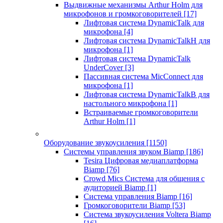
Выдвижные механизмы Arthur Holm для
микрофонов и громкоговорителей
[17]
Лифтовая система DynamicTalk для
микрофона
[4]
Лифтовая система DynamicTalkH для
микрофона
[1]
Лифтовая система DynamicTalk
UnderCover
[3]
Пассивная система MicConnect для
микрофона
[1]
Лифтовая система DynamicTalkB для
настольного микрофона
[1]
Встраиваемые громкоговорители
Arthur Holm
[1]
Оборудование звукоусиления
[1150]
Системы управления звуком Biamp
[186]
Tesira Цифровая медиаплатформа
Biamp
[76]
Crowd Mics Система для общения с
аудиторией Biamp
[1]
Система управления Biamp
[16]
Громкоговорители Biamp
[53]
Система звукоусиления Voltera Biamp