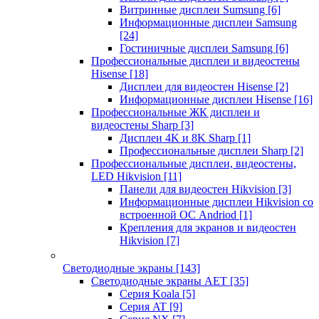
Витринные дисплеи Sumsung
[6]
Информационные дисплеи Samsung
[24]
Гостиничные дисплеи Samsung
[6]
Профессиональные дисплеи и видеостены
Hisense
[18]
Дисплеи для видеостен Hisense
[2]
Информационные дисплеи Hisense
[16]
Профессиональные ЖК дисплеи и
видеостены Sharp
[3]
Дисплеи 4K и 8K Sharp
[1]
Профессиональные дисплеи Sharp
[2]
Профессиональные дисплеи, видеостены,
LED Hikvision
[11]
Панели для видеостен Hikvision
[3]
Информационные дисплеи Hikvision со
встроенной ОС Andriod
[1]
Крепления для экранов и видеостен
Hikvision
[7]
Светодиодные экраны
[143]
Светодиодные экраны AET
[35]
Cерия Koala
[5]
Серия AT
[9]