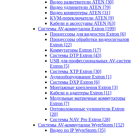
Видео разветвители ATEN
[30]
Видео удлинители ATEN
[79]
Видео конвертеры ATEN
[31]
KVM-переключатели ATEN
[9]
Кабели и аксессуары ATEN
[63]
Системы AV-коммутации Extron
[199]
Процессоры для видеостен Extron
[6]
Процессоры обработки видеосигналов
Extron
[22]
Коммутаторы Extron
[17]
Системы DTP Extron
[43]
USB для профессиональных AV-систем
Extron
[5]
Системы XTP Extron
[30]
Аудиооборудование Extron
[1]
Системы DXP Extron
[6]
Монтажные крепления Extron
[3]
Кабели и адаптеры Extron
[11]
Модульные матричные коммутаторы
Extron
[7]
Оптоволоконные удлинители Extron
[20]
Системы NAV Pro Extron
[28]
Системы AV-коммутации WyreStorm
[152]
Видео по IP WyreStorm
[35]