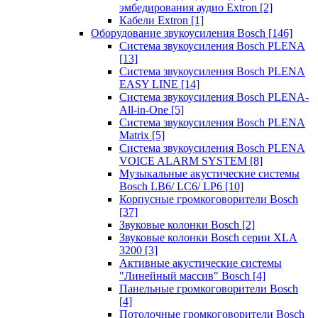
эмбедирования аудио Extron
[2]
Кабели Extron
[1]
Оборудование звукоусиления Bosch
[146]
Система звукоусиления Bosch PLENA
[13]
Система звукоусиления Bosch PLENA
EASY LINE
[14]
Система звукоусиления Bosch PLENA-
All-in-One
[5]
Система звукоусиления Bosch PLENA
Matrix
[5]
Система звукоусиления Bosch PLENA
VOICE ALARM SYSTEM
[8]
Музыкальные акустические системы
Bosch LB6/ LC6/ LP6
[10]
Корпусные громкоговорители Bosch
[37]
Звуковые колонки Bosch
[2]
Звуковые колонки Bosch серии XLA
3200
[3]
Активные акустические системы
"Линейный массив" Bosch
[4]
Панельные громкоговорители Bosch
[4]
Потолочные громкоговорители Bosch