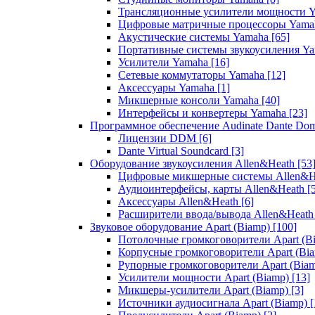
Трансляционные усилители мощности 
Цифровые матричные процессоры Yam
Акустические системы Yamaha
[65]
Портативные системы звукоусиления Y
Усилители Yamaha
[16]
Сетевые коммутаторы Yamaha
[12]
Аксессуары Yamaha
[1]
Микшерные консоли Yamaha
[40]
Интерфейсы и конвертеры Yamaha
[23]
Программное обеспечение Audinate Dante Do
Лицензии DDM
[6]
Dante Virtual Soundcard
[3]
Оборудование звукоусиления Allen&Heath
[53
Цифровые микшерные системы Allen&
Аудиоинтерфейсы, карты Allen&Heath
[
Аксессуары Allen&Heath
[6]
Расширители ввода/вывода Allen&Heat
Звуковое оборудование Apart (Biamp)
[100]
Потолочные громкоговорители Apart (B
Корпусные громкоговорители Apart (Bi
Рупорные громкоговорители Apart (Bia
Усилители мощности Apart (Biamp)
[13]
Микшеры-усилители Apart (Biamp)
[3]
Источники аудиосигнала Apart (Biamp)
[