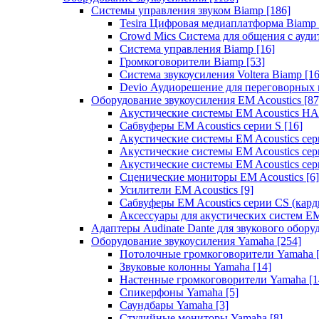
Системы управления звуком Biamp
[186]
Tesira Цифровая медиаплатформа Biamp
Crowd Mics Система для общения с ауд
Система управления Biamp
[16]
Громкоговорители Biamp
[53]
Система звукоусиления Voltera Biamp
[16
Devio Аудиорешение для переговорных
Оборудование звукоусиления EM Acoustics
[87
Акустические системы EM Acoustics 
Сабвуферы EM Acoustics серии S
[16]
Акустические системы EM Acoustics с
Акустические системы EM Acoustics сер
Акустические системы EM Acoustics сер
Сценические мониторы EM Acoustics
[6]
Усилители EM Acoustics
[9]
Сабвуферы EM Acoustics серии CS (кар
Аксессуары для акустических систем EM
Адаптеры Audinate Dante для звукового обор
Оборудование звукоусиления Yamaha
[254]
Потолочные громкоговорители Yamaha
Звуковые колонны Yamaha
[14]
Настенные громкоговорители Yamaha
[1
Спикерфоны Yamaha
[5]
Саундбары Yamaha
[3]
Студийные мониторы Yamaha
[8]