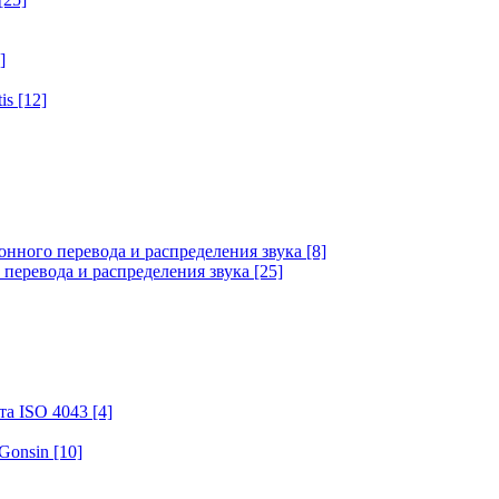
]
tis
[12]
онного перевода и распределения звука
[8]
 перевода и распределения звука
[25]
та ISO 4043
[4]
 Gonsin
[10]