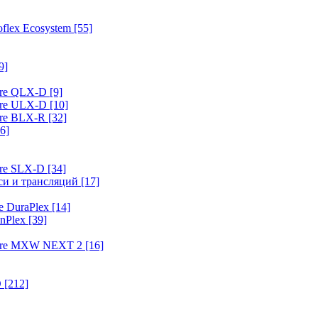
flex Ecosystem
[55]
9]
ure QLX-D
[9]
ure ULX-D
[10]
ure BLX-R
[32]
6]
ure SLX-D
[34]
иси и трансляций
[17]
e DuraPlex
[14]
nPlex
[39]
hure MXW NEXT 2
[16]
O
[212]