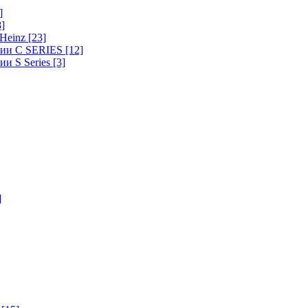
]
8]
-Heinz
[23]
ерии C SERIES
[12]
ии S Series
[3]
]