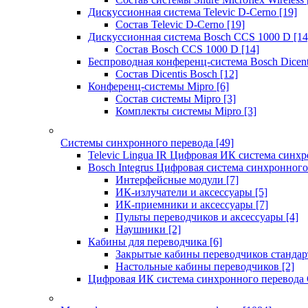
Дискуссионная система Televic D-Cerno
[19]
Состав Televic D-Cerno
[19]
Дискуссионная система Bosch CCS 1000 D
[14
Состав Bosch CCS 1000 D
[14]
Беспроводная конференц-система Bosch Dicen
Состав Dicentis Bosch
[12]
Конференц-системы Mipro
[6]
Состав системы Mipro
[3]
Комплекты системы Mipro
[3]
Системы синхронного перевода
[49]
Televic Lingua IR Цифровая ИК система синхр
Bosch Integrus Цифровая система синхронного
Интерфейсные модули
[7]
ИК-излучатели и аксессуары
[5]
ИК-приемники и аксессуары
[7]
Пульты переводчиков и аксессуары
[4]
Наушники
[2]
Кабины для переводчика
[6]
Закрытые кабины переводчиков стандар
Настольные кабины переводчиков
[2]
Цифровая ИК система синхронного перевода