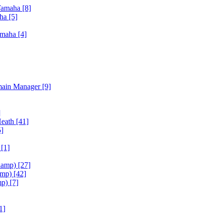
Yamaha
[8]
aha
[5]
amaha
[4]
main Manager
[9]
]
Heath
[41]
5]
h
[1]
iamp)
[27]
amp)
[42]
mp)
[7]
1]