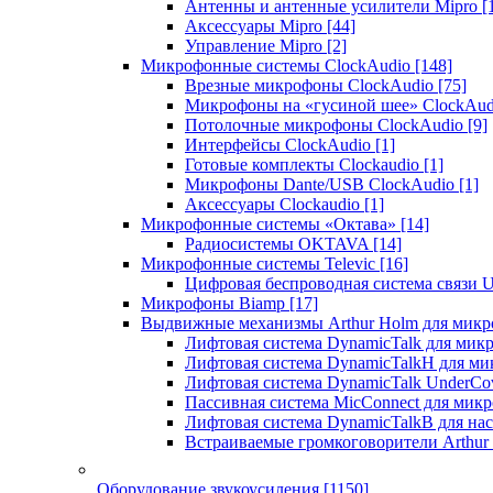
Антенны и антенные усилители Mipro
[
Аксессуары Mipro
[44]
Управление Mipro
[2]
Микрофонные системы ClockAudio
[148]
Врезные микрофоны ClockAudio
[75]
Микрофоны на «гусиной шее» ClockAu
Потолочные микрофоны ClockAudio
[9]
Интерфейсы ClockAudio
[1]
Готовые комплекты Clockaudio
[1]
Микрофоны Dante/USB ClockAudio
[1]
Аксессуары Clockaudio
[1]
Микрофонные системы «Октава»
[14]
Радиосистемы OKTAVA
[14]
Микрофонные системы Televic
[16]
Цифровая беспроводная система связи U
Микрофоны Biamp
[17]
Выдвижные механизмы Arthur Holm для микр
Лифтовая система DynamicTalk для ми
Лифтовая система DynamicTalkH для м
Лифтовая система DynamicTalk UnderCo
Пассивная система MicConnect для мик
Лифтовая система DynamicTalkB для на
Встраиваемые громкоговорители Arthu
Оборудование звукоусиления
[1150]