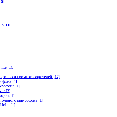
16]
dio
[60]
nite
[16]
офонов и громкоговорителей
[17]
крофона
[4]
икрофона
[1]
ver
[3]
рофона
[1]
стольного микрофона
[1]
r Holm
[1]