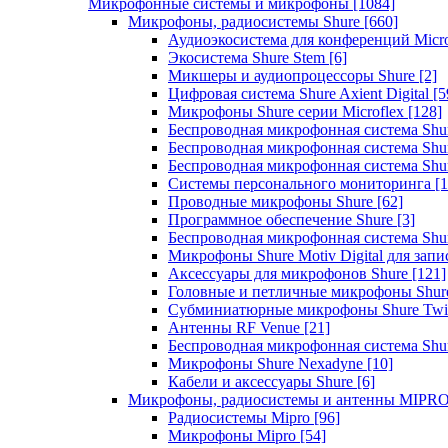
Микрофонные системы и микрофоны
[1084]
Микрофоны, радиосистемы Shure
[660]
Аудиоэкосистема для конференций Micro
Экосистема Shure Stem
[6]
Микшеры и аудиопроцессоры Shure
[2]
Цифровая система Shure Axient Digital
[5
Микрофоны Shure серии Microflex
[128]
Беспроводная микрофонная система Sh
Беспроводная микрофонная система Sh
Беспроводная микрофонная система Sh
Системы персонального мониторинга
[1
Проводные микрофоны Shure
[62]
Программное обеспечение Shure
[3]
Беспроводная микрофонная система Sh
Микрофоны Shure Motiv Digital для зап
Аксессуары для микрофонов Shure
[121]
Головные и петличные микрофоны Shur
Субминиатюрные микрофоны Shure Twi
Антенны RF Venue
[21]
Беспроводная микрофонная система S
Микрофоны Shure Nexadyne
[10]
Кабели и аксессуары Shure
[6]
Микрофоны, радиосистемы и антенны MIPR
Радиосистемы Mipro
[96]
Микрофоны Mipro
[54]