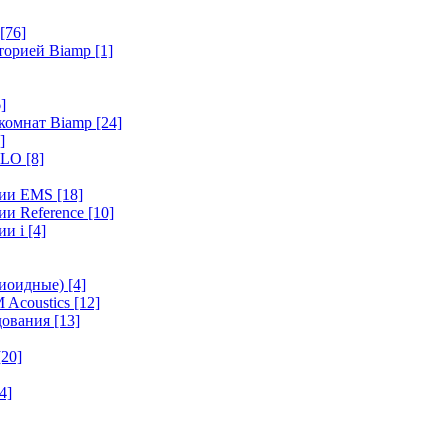
[76]
иторией Biamp
[1]
]
 комнат Biamp
[24]
]
HALO
[8]
ерии EMS
[18]
ии Reference
[10]
ии i
[4]
диоидные)
[4]
 Acoustics
[12]
удования
[13]
[20]
4]