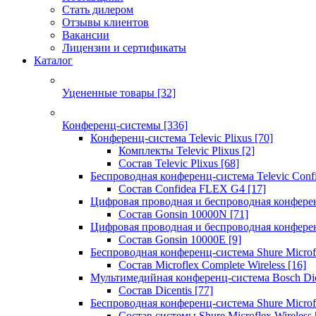
Стать дилером
Отзывы клиентов
Вакансии
Лицензии и сертификаты
Каталог
Уцененные товары
[32]
Конференц-системы
[336]
Конференц-система Televic Plixus
[70]
Комплекты Televic Plixus
[2]
Состав Televic Plixus
[68]
Беспроводная конференц-система Televic Con
Состав Confidea FLEX G4
[17]
Цифровая проводная и беспроводная конфере
Состав Gonsin 10000N
[71]
Цифровая проводная и беспроводная конфере
Состав Gonsin 10000E
[9]
Беспроводная конференц-система Shure Microfl
Состав Microflex Complete Wireless
[16]
Мультимедийная конференц-система Bosch Dic
Состав Dicentis
[77]
Беспроводная конференц-система Shure Microfl
Состав системы Shure Microflex Wireless