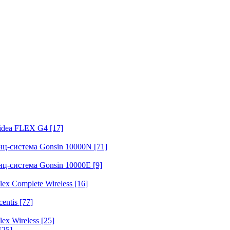
fidea FLEX G4
[17]
нц-система Gonsin 10000N
[71]
нц-система Gonsin 10000E
[9]
ex Complete Wireless
[16]
entis
[77]
ex Wireless
[25]
[25]