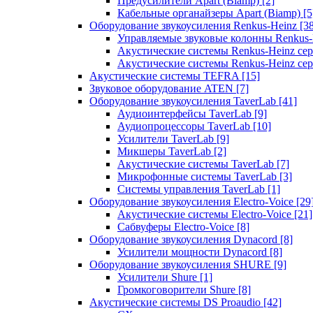
Предусилители Apart (Biamp)
[2]
Кабельные органайзеры Apart (Biamp)
[5
Оборудование звукоусиления Renkus-Heinz
[3
Управляемые звуковые колонны Renkus
Акустические системы Renkus-Heinz с
Акустические системы Renkus-Heinz сер
Акустические системы TEFRA
[15]
Звуковое оборудование ATEN
[7]
Оборудование звукоусиления TaverLab
[41]
Аудиоинтерфейсы TaverLab
[9]
Аудиопроцессоры TaverLab
[10]
Усилители TaverLab
[9]
Микшеры TaverLab
[2]
Акустические системы TaverLab
[7]
Микрофонные системы TaverLab
[3]
Системы управления TaverLab
[1]
Оборудование звукоусиления Electro-Voice
[29
Акустические системы Electro-Voice
[21]
Сабвуферы Electro-Voice
[8]
Оборудование звукоусиления Dynacord
[8]
Усилители мощности Dynacord
[8]
Оборудование звукоусиления SHURE
[9]
Усилители Shure
[1]
Громкоговорители Shure
[8]
Акустические системы DS Proaudio
[42]