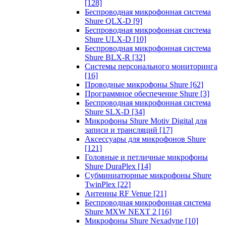
[128]
Беспроводная микрофонная система
Shure QLX-D
[9]
Беспроводная микрофонная система
Shure ULX-D
[10]
Беспроводная микрофонная система
Shure BLX-R
[32]
Системы персонального мониторинга
[16]
Проводные микрофоны Shure
[62]
Программное обеспечение Shure
[3]
Беспроводная микрофонная система
Shure SLX-D
[34]
Микрофоны Shure Motiv Digital для
записи и трансляций
[17]
Аксессуары для микрофонов Shure
[121]
Головные и петличные микрофоны
Shure DuraPlex
[14]
Субминиатюрные микрофоны Shure
TwinPlex
[22]
Антенны RF Venue
[21]
Беспроводная микрофонная система
Shure MXW NEXT 2
[16]
Микрофоны Shure Nexadyne
[10]