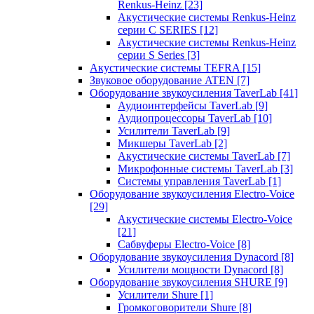
Renkus-Heinz
[23]
Акустические системы Renkus-Heinz
серии C SERIES
[12]
Акустические системы Renkus-Heinz
серии S Series
[3]
Акустические системы TEFRA
[15]
Звуковое оборудование ATEN
[7]
Оборудование звукоусиления TaverLab
[41]
Аудиоинтерфейсы TaverLab
[9]
Аудиопроцессоры TaverLab
[10]
Усилители TaverLab
[9]
Микшеры TaverLab
[2]
Акустические системы TaverLab
[7]
Микрофонные системы TaverLab
[3]
Системы управления TaverLab
[1]
Оборудование звукоусиления Electro-Voice
[29]
Акустические системы Electro-Voice
[21]
Сабвуферы Electro-Voice
[8]
Оборудование звукоусиления Dynacord
[8]
Усилители мощности Dynacord
[8]
Оборудование звукоусиления SHURE
[9]
Усилители Shure
[1]
Громкоговорители Shure
[8]