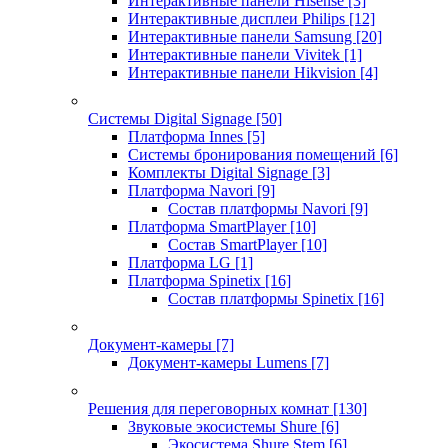
Интерактивные панели Hisense
[3]
Интерактивные дисплеи Philips
[12]
Интерактивные панели Samsung
[20]
Интерактивные панели Vivitek
[1]
Интерактивные панели Hikvision
[4]
Системы Digital Signage
[50]
Платформа Innes
[5]
Системы бронирования помещений
[6]
Комплекты Digital Signage
[3]
Платформа Navori
[9]
Состав платформы Navori
[9]
Платформа SmartPlayer
[10]
Состав SmartPlayer
[10]
Платформа LG
[1]
Платформа Spinetix
[16]
Состав платформы Spinetix
[16]
Документ-камеры
[7]
Документ-камеры Lumens
[7]
Решения для переговорных комнат
[130]
Звуковые экосистемы Shure
[6]
Экосистема Shure Stem
[6]