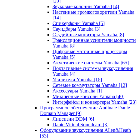
[20]
Звуковые колонны Yamaha
[14]
Настенные громкоговорители Yamaha
[14]
Спикерфоны Yamaha
[5]
Саундбары Yamaha
[3]
Студийные мониторы Yamaha
[8]
Трансляционные усилители мощности
Yamaha
[8]
Цифровые матричные процессоры
Yamaha
[5]
Акустические системы Yamaha
[65]
Портативные системы звукоусиления
Yamaha
[4]
Усилители Yamaha
[16]
Сетевые коммутаторы Yamaha
[12]
Аксессуары Yamaha
[1]
Микшерные консоли Yamaha
[40]
Интерфейсы и конвертеры Yamaha
[23]
Программное обеспечение Audinate Dante
Domain Manager
[9]
Лицензии DDM
[6]
Dante Virtual Soundcard
[3]
Оборудование звукоусиления Allen&Heath
[53]