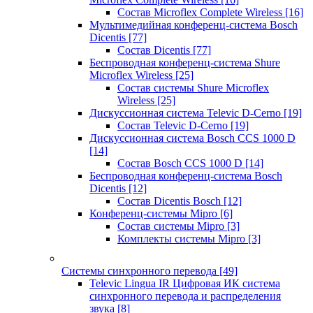
Состав Microflex Complete Wireless
[16]
Мультимедийная конференц-система Bosch
Dicentis
[77]
Состав Dicentis
[77]
Беспроводная конференц-система Shure
Microflex Wireless
[25]
Состав системы Shure Microflex
Wireless
[25]
Дискуссионная система Televic D-Cerno
[19]
Состав Televic D-Cerno
[19]
Дискуссионная система Bosch CCS 1000 D
[14]
Состав Bosch CCS 1000 D
[14]
Беспроводная конференц-система Bosch
Dicentis
[12]
Состав Dicentis Bosch
[12]
Конференц-системы Mipro
[6]
Состав системы Mipro
[3]
Комплекты системы Mipro
[3]
Системы синхронного перевода
[49]
Televic Lingua IR Цифровая ИК система
синхронного перевода и распределения
звука
[8]