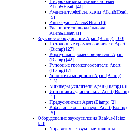
Цифровые микшерные системы
Allen&Heath
[41]
Аудиоинтерфейсы, карты Allen&Heath
[5]
Аксессуары Allen&Heath
[6]
Расширители ввода/вывода
Allen&Heath
[1]
Звуковое оборудование Apart (Biamp)
[100]
Потолочные громкоговорители Apart
(Biamp)
[27]
Корпусные громкоговорители Apart
(Biamp)
[42]
Рупорные громкоговорители Apart
(Biamp)
[7]
Усилители мощности Apart (Biamp)
[13]
Микшеры-усилители Apart (Biamp)
[3]
Источники аудиосигнала Apart (Biamp)
[1]
Предусилители Apart (Biamp)
[2]
Кабельные органайзеры Apart (Biamp)
[5]
Оборудование звукоусиления Renkus-Heinz
[38]
Управляемые звуковые колонны