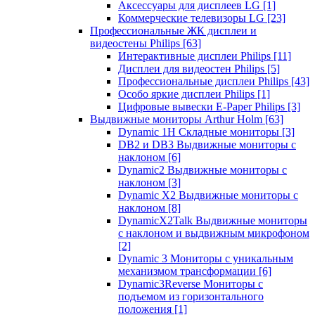
Аксессуары для дисплеев LG
[1]
Коммерческие телевизоры LG
[23]
Профессиональные ЖК дисплеи и
видеостены Philips
[63]
Интерактивные дисплеи Philips
[11]
Дисплеи для видеостен Philips
[5]
Профессиональные дисплеи Philips
[43]
Особо яркие дисплеи Philips
[1]
Цифровые вывески E-Paper Philips
[3]
Выдвижные мониторы Arthur Holm
[63]
Dynamic 1Н Складные мониторы
[3]
DB2 и DB3 Выдвижные мониторы с
наклоном
[6]
Dynamic2 Выдвижные мониторы с
наклоном
[3]
Dynamic X2 Выдвижные мониторы с
наклоном
[8]
DynamicX2Talk Выдвижные мониторы
с наклоном и выдвижным микрофоном
[2]
Dynamic 3 Мониторы с уникальным
механизмом трансформации
[6]
Dynamic3Reverse Мониторы с
подъемом из горизонтального
положения
[1]