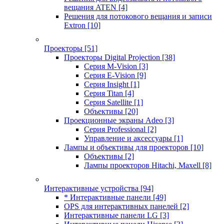
вещания ATEN
[4]
Решения для потокового вещания и записи
Extron
[10]
Проекторы
[51]
Проекторы Digital Projection
[38]
Серия M-Vision
[3]
Серия E-Vision
[9]
Серия Insight
[1]
Серия Titan
[4]
Серия Satellite
[1]
Объективы
[20]
Проекционные экраны Adeo
[3]
Серия Professional
[2]
Управление и аксессуары
[1]
Лампы и объективы для проекторов
[10]
Объективы
[2]
Лампы проекторов Hitachi, Maxell
[8]
Интерактивные устройства
[94]
* Интерактивные панели
[49]
OPS для интерактивных панелей
[2]
Интерактивные панели LG
[3]