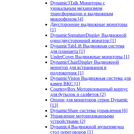
Dynamic3Talk Мониторы с
уникальным механизмом
трансформации и выдвижным
микрофоном
[4]
Двусторонние выдвижные мониторы
[1]
DynamicSignatureDisplay Выдвижной
одно/двусторонний монитор
[1]
DynamicTabLift Выдвижная система
для планшета
[1]
UnderCover Выдвижные мониторы
[1]
DynamicChairDisplay Выдвижной
монитор для встраивания в
подлокотник
[1]
DynamicVision Выдвижная система для
камер ВКС
[1]
CourtesyBox Моторизованный корпус
для бутылок и салфеток
[2]
Опции для мониторов серии Dynamic
[13]
DynamicShare система управления
[6]
Управление моторизованными
устройствами
[2]
Dynamic4 Выдвижной мультимедиа
стол переговоров
[1]