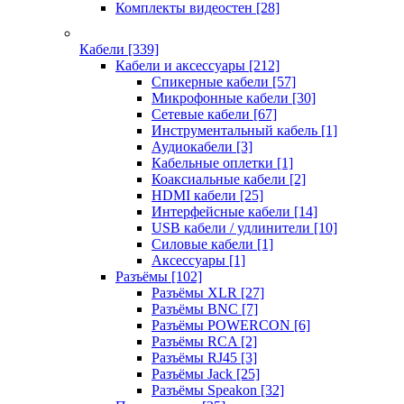
Комплекты видеостен
[28]
Кабели
[339]
Кабели и аксессуары
[212]
Спикерные кабели
[57]
Микрофонные кабели
[30]
Сетевые кабели
[67]
Инструментальный кабель
[1]
Аудиокабели
[3]
Кабельные оплетки
[1]
Коаксиальные кабели
[2]
HDMI кабели
[25]
Интерфейсные кабели
[14]
USB кабели / удлинители
[10]
Силовые кабели
[1]
Аксессуары
[1]
Разъёмы
[102]
Разъёмы XLR
[27]
Разъёмы BNC
[7]
Разъёмы POWERCON
[6]
Разъёмы RCA
[2]
Разъёмы RJ45
[3]
Разъёмы Jack
[25]
Разъёмы Speakon
[32]