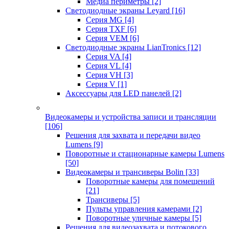
Медиа периметры
[2]
Светодиодные экраны Leyard
[16]
Серия MG
[4]
Серия TXF
[6]
Серия VEM
[6]
Светодиодные экраны LianTronics
[12]
Серия VA
[4]
Серия VL
[4]
Серия VH
[3]
Серия V
[1]
Аксессуары для LED панелей
[2]
Видеокамеры и устройства записи и трансляции
[106]
Решения для захвата и передачи видео
Lumens
[9]
Поворотные и стационарные камеры Lumens
[50]
Видеокамеры и трансиверы Bolin
[33]
Поворотные камеры для помещений
[21]
Трансиверы
[5]
Пульты управления камерами
[2]
Поворотные уличные камеры
[5]
Решения для видеозахвата и потокового