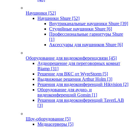
Наушники
[52]
Наушники Shure
[52]
Внутриканальные наушники Shure
[39]
Студийные наушники Shure
[6]
Профессиональные гарнитуры Shure
[1]
Аксессуары для наушников Shure
[6]
Оборудование для видеоконференцсвязи
[45]
Аудиорешение для переговорных комнат
Biamp
[31]
Решение для ВКС от WyreStorm
[5]
Выдвижные решения Arthur Holm
[3]
Решения для видеоконференций Hikvision
[2]
Оборудование для аудио- и
видеоконференций Gonsin
[1]
Решения для видеоконференций TaverLAB
[3]
Шоу-оборудование
[5]
Медиасерверы
[5]