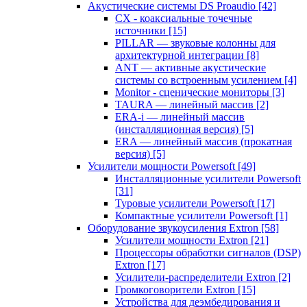
Акустические системы DS Proaudio
[42]
CX - коаксиальные точечные
источники
[15]
PILLAR — звуковые колонны для
архитектурной интеграции
[8]
ANT — активные акустические
системы со встроенным усилением
[4]
Monitor - сценические мониторы
[3]
TAURA — линейный массив
[2]
ERA-i — линейный массив
(инсталляционная версия)
[5]
ERA — линейный массив (прокатная
версия)
[5]
Усилители мощности Powersoft
[49]
Инсталляционные усилители Powersoft
[31]
Туровые усилители Powersoft
[17]
Компактные усилители Powersoft
[1]
Оборудование звукоусиления Extron
[58]
Усилители мощности Extron
[21]
Процессоры обработки сигналов (DSP)
Extron
[17]
Усилители-распределители Extron
[2]
Громкоговорители Extron
[15]
Устройства для деэмбедирования и