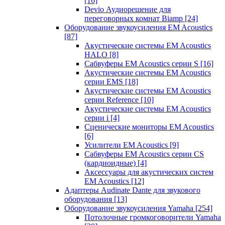
[16]
Devio Аудиорешение для
переговорных комнат Biamp
[24]
Оборудование звукоусиления EM Acoustics
[87]
Акустические системы EM Acoustics
HALO
[8]
Сабвуферы EM Acoustics серии S
[16]
Акустические системы EM Acoustics
серии EMS
[18]
Акустические системы EM Acoustics
серии Reference
[10]
Акустические системы EM Acoustics
серии i
[4]
Сценические мониторы EM Acoustics
[6]
Усилители EM Acoustics
[9]
Сабвуферы EM Acoustics серии CS
(кардиоидные)
[4]
Аксессуары для акустических систем
EM Acoustics
[12]
Адаптеры Audinate Dante для звукового
оборудования
[13]
Оборудование звукоусиления Yamaha
[254]
Потолочные громкоговорители Yamaha