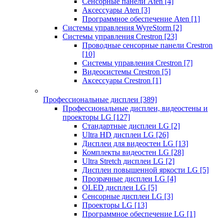
Сенсорные панели Aten
[4]
Аксессуары Aten
[3]
Программное обеспечение Aten
[1]
Системы управления WyreStorm
[2]
Системы управления Crestron
[23]
Проводные сенсорные панели Crestron
[10]
Системы управления Crestron
[7]
Видеосистемы Crestron
[5]
Аксессуары Crestron
[1]
Профессиональные дисплеи
[389]
Профессиональные дисплеи, видеостены и
проекторы LG
[127]
Стандартные дисплеи LG
[2]
Ultra HD дисплеи LG
[26]
Дисплеи для видеостен LG
[13]
Комплекты видеостен LG
[28]
Ultra Stretch дисплеи LG
[2]
Дисплеи повышенной яркости LG
[5]
Прозрачные дисплеи LG
[4]
OLED дисплеи LG
[5]
Сенсорные дисплеи LG
[3]
Проекторы LG
[13]
Программное обеспечение LG
[1]