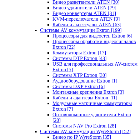
Видео разветвители ATEN
[30]
Видео удлинители ATEN
[79]
Видео конвертеры ATEN
[31]
KVM-переключатели ATEN
[9]
Кабели и аксессуары ATEN
[63]
Системы AV-коммутации Extron
[199]
Процессоры для видеостен Extron
[6]
Процессоры обработки видеосигналов
Extron
[22]
Коммутаторы Extron
[17]
Системы DTP Extron
[43]
USB для профессиональных AV-систем
Extron
[5]
Системы XTP Extron
[30]
Аудиооборудование Extron
[1]
Системы DXP Extron
[6]
Монтажные крепления Extron
[3]
Кабели и адаптеры Extron
[11]
Модульные матричные коммутаторы
Extron
[7]
Оптоволоконные удлинители Extron
[20]
Системы NAV Pro Extron
[28]
Системы AV-коммутации WyreStorm
[152]
Видео по IP WyreStorm
[35]