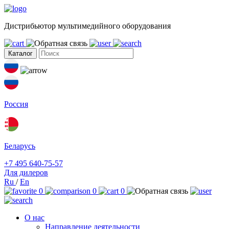
Дистрибьютор мультимедийного оборудования
Каталог
Россия
Беларусь
+7 495 640-75-57
Для дилеров
Ru
/
En
0
0
0
О нас
Направление деятельности