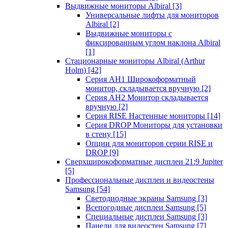
Выдвижные мониторы Albiral
[3]
Универсальные лифты для мониторов
Albiral
[2]
Выдвижные мониторы с
фиксированным углом наклона Albiral
[1]
Стационарные мониторы Albiral (Arthur
Holm)
[42]
Серия AH1 Широкоформатный
монитор, складывается вручную
[2]
Серия AH2 Монитор складывается
вручную
[2]
Серия RISE Настенные мониторы
[14]
Серия DROP Мониторы для установки
в стену
[15]
Опции для мониторов серии RISE и
DROP
[9]
Сверхширокоформатные дисплеи 21:9 Jupiter
[5]
Профессиональные дисплеи и видеостены
Samsung
[54]
Светодиодные экраны Samsung
[3]
Всепогодные дисплеи Samsung
[5]
Специальные дисплеи Samsung
[3]
Панели для видеостен Samsung
[7]