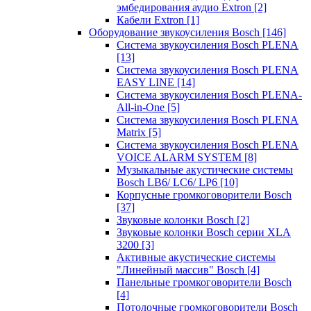
эмбедирования аудио Extron
[2]
Кабели Extron
[1]
Оборудование звукоусиления Bosch
[146]
Система звукоусиления Bosch PLENA
[13]
Система звукоусиления Bosch PLENA
EASY LINE
[14]
Система звукоусиления Bosch PLENA-
All-in-One
[5]
Система звукоусиления Bosch PLENA
Matrix
[5]
Система звукоусиления Bosch PLENA
VOICE ALARM SYSTEM
[8]
Музыкальные акустические системы
Bosch LB6/ LC6/ LP6
[10]
Корпусные громкоговорители Bosch
[37]
Звуковые колонки Bosch
[2]
Звуковые колонки Bosch серии XLA
3200
[3]
Активные акустические системы
"Линейный массив" Bosch
[4]
Панельные громкоговорители Bosch
[4]
Потолочные громкоговорители Bosch