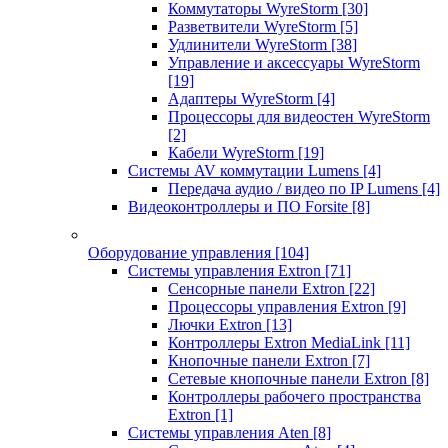
Коммутаторы WyreStorm
[30]
Разветвители WyreStorm
[5]
Удлинители WyreStorm
[38]
Управление и аксессуары WyreStorm
[19]
Адаптеры WyreStorm
[4]
Процессоры для видеостен WyreStorm
[2]
Кабели WyreStorm
[19]
Системы AV коммутации Lumens
[4]
Передача аудио / видео по IP Lumens
[4]
Видеоконтроллеры и ПО Forsite
[8]
Оборудование управления
[104]
Системы управления Extron
[71]
Сенсорные панели Extron
[22]
Процессоры управления Extron
[9]
Лючки Extron
[13]
Контроллеры Extron MediaLink
[11]
Кнопочные панели Extron
[7]
Сетевые кнопочные панели Extron
[8]
Контроллеры рабочего пространства
Extron
[1]
Системы управления Aten
[8]