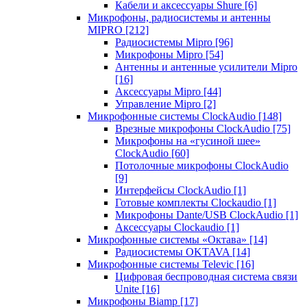
Кабели и аксессуары Shure
[6]
Микрофоны, радиосистемы и антенны
MIPRO
[212]
Радиосистемы Mipro
[96]
Микрофоны Mipro
[54]
Антенны и антенные усилители Mipro
[16]
Аксессуары Mipro
[44]
Управление Mipro
[2]
Микрофонные системы ClockAudio
[148]
Врезные микрофоны ClockAudio
[75]
Микрофоны на «гусиной шее»
ClockAudio
[60]
Потолочные микрофоны ClockAudio
[9]
Интерфейсы ClockAudio
[1]
Готовые комплекты Clockaudio
[1]
Микрофоны Dante/USB ClockAudio
[1]
Аксессуары Clockaudio
[1]
Микрофонные системы «Октава»
[14]
Радиосистемы OKTAVA
[14]
Микрофонные системы Televic
[16]
Цифровая беспроводная система связи
Unite
[16]
Микрофоны Biamp
[17]