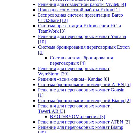
Решения для совместной работы Vivitek
[4]
Шлюз для совместной работы Extron
[1]
Беспроводная система презентации Barco
ClickShare
[12]
Система презентации Extron серии HC и
TeamWork
[3]
Решения для переговорных комнат Yamaha
[10]
Система бронирования переговорных Extron
[4]
Состав системы бронирования
переговорных
[4]
Решения для переговорных комнат
WyreStorm
[29]
Решения «все-в-одном» Kandao
[8]
Система бронирования помещений ATEN
[5]
Решение для переговорных комнат Gonsin
[1]
Система бронирования помещений Biamp
[2]
Решения для переговорных комнат
TaverLAB
[3]
BYOD/BYOM-решения
[3]
Решение для переговорных комнат ATEN
[2]
Решение для переговорных комнат Biamp
[40]