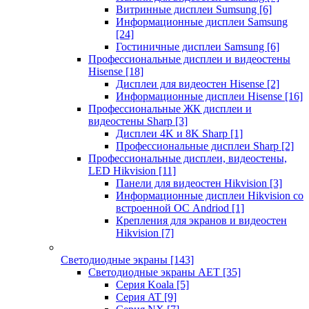
Витринные дисплеи Sumsung
[6]
Информационные дисплеи Samsung
[24]
Гостиничные дисплеи Samsung
[6]
Профессиональные дисплеи и видеостены
Hisense
[18]
Дисплеи для видеостен Hisense
[2]
Информационные дисплеи Hisense
[16]
Профессиональные ЖК дисплеи и
видеостены Sharp
[3]
Дисплеи 4K и 8K Sharp
[1]
Профессиональные дисплеи Sharp
[2]
Профессиональные дисплеи, видеостены,
LED Hikvision
[11]
Панели для видеостен Hikvision
[3]
Информационные дисплеи Hikvision со
встроенной ОС Andriod
[1]
Крепления для экранов и видеостен
Hikvision
[7]
Светодиодные экраны
[143]
Светодиодные экраны AET
[35]
Cерия Koala
[5]
Серия AT
[9]