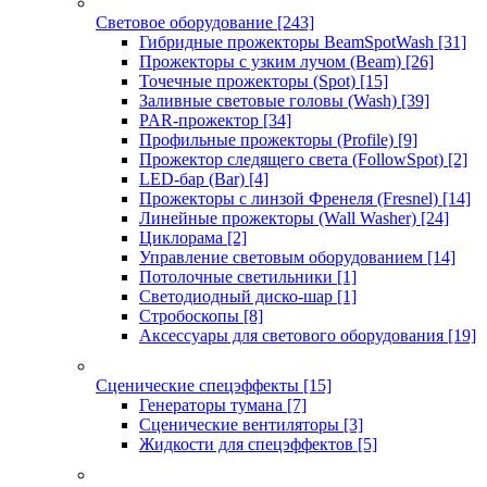
Световое оборудование
[243]
Гибридные прожекторы BeamSpotWash
[31]
Прожекторы с узким лучом (Beam)
[26]
Точечные прожекторы (Spot)
[15]
Заливные световые головы (Wash)
[39]
PAR-прожектор
[34]
Профильные прожекторы (Profile)
[9]
Прожектор следящего света (FollowSpot)
[2]
LED-бар (Bar)
[4]
Прожекторы с линзой Френеля (Fresnel)
[14]
Линейные прожекторы (Wall Washer)
[24]
Циклорама
[2]
Управление световым оборудованием
[14]
Потолочные светильники
[1]
Светодиодный диско-шар
[1]
Стробоскопы
[8]
Аксессуары для светового оборудования
[19]
Сценические спецэффекты
[15]
Генераторы тумана
[7]
Сценические вентиляторы
[3]
Жидкости для спецэффектов
[5]