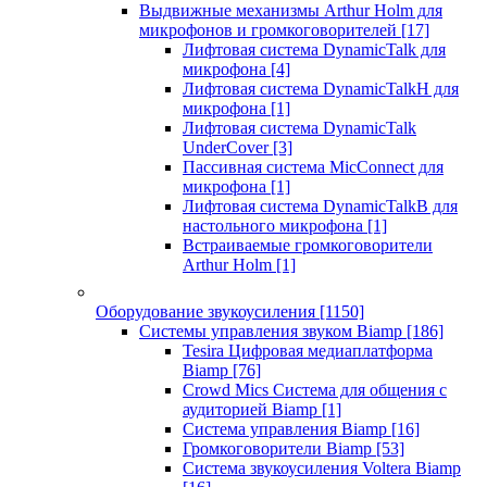
Выдвижные механизмы Arthur Holm для
микрофонов и громкоговорителей
[17]
Лифтовая система DynamicTalk для
микрофона
[4]
Лифтовая система DynamicTalkH для
микрофона
[1]
Лифтовая система DynamicTalk
UnderCover
[3]
Пассивная система MicConnect для
микрофона
[1]
Лифтовая система DynamicTalkB для
настольного микрофона
[1]
Встраиваемые громкоговорители
Arthur Holm
[1]
Оборудование звукоусиления
[1150]
Системы управления звуком Biamp
[186]
Tesira Цифровая медиаплатформа
Biamp
[76]
Crowd Mics Система для общения с
аудиторией Biamp
[1]
Система управления Biamp
[16]
Громкоговорители Biamp
[53]
Система звукоусиления Voltera Biamp