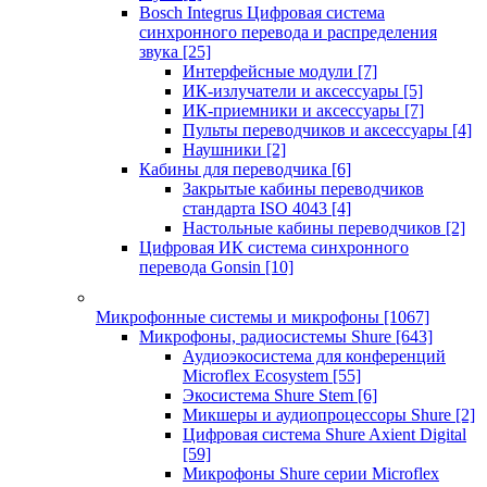
Bosch Integrus Цифровая система
синхронного перевода и распределения
звука
[25]
Интерфейсные модули
[7]
ИК-излучатели и аксессуары
[5]
ИК-приемники и аксессуары
[7]
Пульты переводчиков и аксессуары
[4]
Наушники
[2]
Кабины для переводчика
[6]
Закрытые кабины переводчиков
стандарта ISO 4043
[4]
Настольные кабины переводчиков
[2]
Цифровая ИК система синхронного
перевода Gonsin
[10]
Микрофонные системы и микрофоны
[1067]
Микрофоны, радиосистемы Shure
[643]
Аудиоэкосистема для конференций
Microflex Ecosystem
[55]
Экосистема Shure Stem
[6]
Микшеры и аудиопроцессоры Shure
[2]
Цифровая система Shure Axient Digital
[59]
Микрофоны Shure серии Microflex