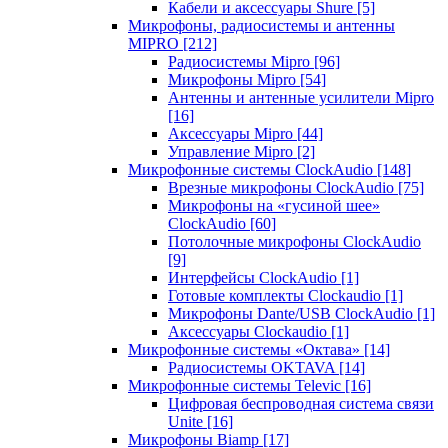
Кабели и аксессуары Shure
[5]
Микрофоны, радиосистемы и антенны
MIPRO
[212]
Радиосистемы Mipro
[96]
Микрофоны Mipro
[54]
Антенны и антенные усилители Mipro
[16]
Аксессуары Mipro
[44]
Управление Mipro
[2]
Микрофонные системы ClockAudio
[148]
Врезные микрофоны ClockAudio
[75]
Микрофоны на «гусиной шее»
ClockAudio
[60]
Потолочные микрофоны ClockAudio
[9]
Интерфейсы ClockAudio
[1]
Готовые комплекты Clockaudio
[1]
Микрофоны Dante/USB ClockAudio
[1]
Аксессуары Clockaudio
[1]
Микрофонные системы «Октава»
[14]
Радиосистемы OKTAVA
[14]
Микрофонные системы Televic
[16]
Цифровая беспроводная система связи
Unite
[16]
Микрофоны Biamp
[17]