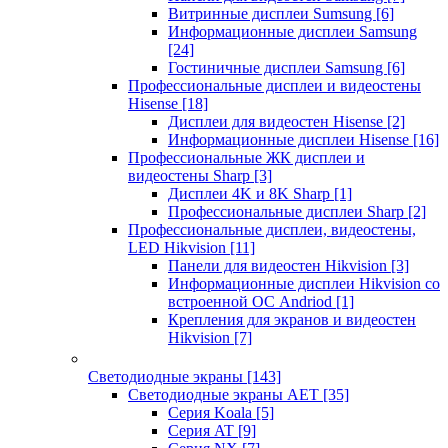
Витринные дисплеи Sumsung
[6]
Информационные дисплеи Samsung
[24]
Гостиничные дисплеи Samsung
[6]
Профессиональные дисплеи и видеостены
Hisense
[18]
Дисплеи для видеостен Hisense
[2]
Информационные дисплеи Hisense
[16]
Профессиональные ЖК дисплеи и
видеостены Sharp
[3]
Дисплеи 4K и 8K Sharp
[1]
Профессиональные дисплеи Sharp
[2]
Профессиональные дисплеи, видеостены,
LED Hikvision
[11]
Панели для видеостен Hikvision
[3]
Информационные дисплеи Hikvision со
встроенной ОС Andriod
[1]
Крепления для экранов и видеостен
Hikvision
[7]
Светодиодные экраны
[143]
Светодиодные экраны AET
[35]
Cерия Koala
[5]
Серия AT
[9]