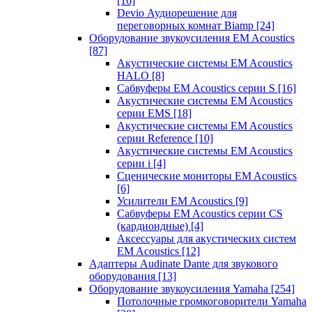
[16]
Devio Аудиорешение для
переговорных комнат Biamp
[24]
Оборудование звукоусиления EM Acoustics
[87]
Акустические системы EM Acoustics
HALO
[8]
Сабвуферы EM Acoustics серии S
[16]
Акустические системы EM Acoustics
серии EMS
[18]
Акустические системы EM Acoustics
серии Reference
[10]
Акустические системы EM Acoustics
серии i
[4]
Сценические мониторы EM Acoustics
[6]
Усилители EM Acoustics
[9]
Сабвуферы EM Acoustics серии CS
(кардиоидные)
[4]
Аксессуары для акустических систем
EM Acoustics
[12]
Адаптеры Audinate Dante для звукового
оборудования
[13]
Оборудование звукоусиления Yamaha
[254]
Потолочные громкоговорители Yamaha