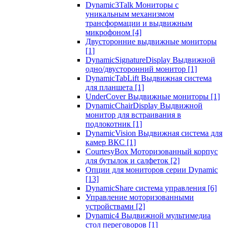
Dynamic3Talk Мониторы с
уникальным механизмом
трансформации и выдвижным
микрофоном
[4]
Двусторонние выдвижные мониторы
[1]
DynamicSignatureDisplay Выдвижной
одно/двусторонний монитор
[1]
DynamicTabLift Выдвижная система
для планшета
[1]
UnderCover Выдвижные мониторы
[1]
DynamicChairDisplay Выдвижной
монитор для встраивания в
подлокотник
[1]
DynamicVision Выдвижная система для
камер ВКС
[1]
CourtesyBox Моторизованный корпус
для бутылок и салфеток
[2]
Опции для мониторов серии Dynamic
[13]
DynamicShare система управления
[6]
Управление моторизованными
устройствами
[2]
Dynamic4 Выдвижной мультимедиа
стол переговоров
[1]