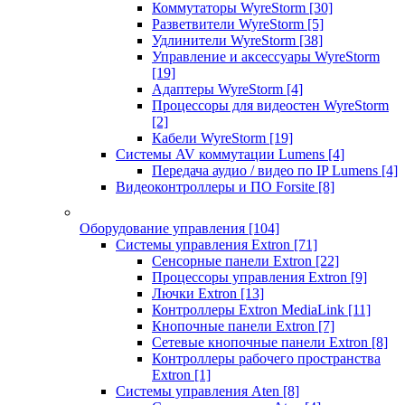
Коммутаторы WyreStorm
[30]
Разветвители WyreStorm
[5]
Удлинители WyreStorm
[38]
Управление и аксессуары WyreStorm
[19]
Адаптеры WyreStorm
[4]
Процессоры для видеостен WyreStorm
[2]
Кабели WyreStorm
[19]
Системы AV коммутации Lumens
[4]
Передача аудио / видео по IP Lumens
[4]
Видеоконтроллеры и ПО Forsite
[8]
Оборудование управления
[104]
Системы управления Extron
[71]
Сенсорные панели Extron
[22]
Процессоры управления Extron
[9]
Лючки Extron
[13]
Контроллеры Extron MediaLink
[11]
Кнопочные панели Extron
[7]
Сетевые кнопочные панели Extron
[8]
Контроллеры рабочего пространства
Extron
[1]
Системы управления Aten
[8]