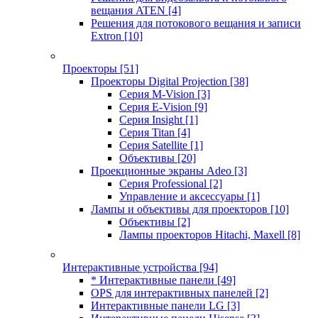
вещания ATEN
[4]
Решения для потокового вещания и записи
Extron
[10]
Проекторы
[51]
Проекторы Digital Projection
[38]
Серия M-Vision
[3]
Серия E-Vision
[9]
Серия Insight
[1]
Серия Titan
[4]
Серия Satellite
[1]
Объективы
[20]
Проекционные экраны Adeo
[3]
Серия Professional
[2]
Управление и аксессуары
[1]
Лампы и объективы для проекторов
[10]
Объективы
[2]
Лампы проекторов Hitachi, Maxell
[8]
Интерактивные устройства
[94]
* Интерактивные панели
[49]
OPS для интерактивных панелей
[2]
Интерактивные панели LG
[3]