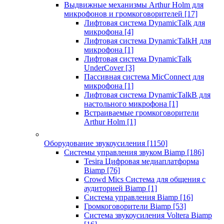
Выдвижные механизмы Arthur Holm для
микрофонов и громкоговорителей
[17]
Лифтовая система DynamicTalk для
микрофона
[4]
Лифтовая система DynamicTalkH для
микрофона
[1]
Лифтовая система DynamicTalk
UnderCover
[3]
Пассивная система MicConnect для
микрофона
[1]
Лифтовая система DynamicTalkB для
настольного микрофона
[1]
Встраиваемые громкоговорители
Arthur Holm
[1]
Оборудование звукоусиления
[1150]
Системы управления звуком Biamp
[186]
Tesira Цифровая медиаплатформа
Biamp
[76]
Crowd Mics Система для общения с
аудиторией Biamp
[1]
Система управления Biamp
[16]
Громкоговорители Biamp
[53]
Система звукоусиления Voltera Biamp