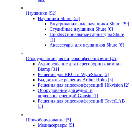
Наушники
[52]
Наушники Shure
[52]
Внутриканальные наушники Shure
[39]
Студийные наушники Shure
[6]
Профессиональные гарнитуры Shure
[1]
Аксессуары для наушников Shure
[6]
Оборудование для видеоконференцсвязи
[45]
Аудиорешение для переговорных комнат
Biamp
[31]
Решение для ВКС от WyreStorm
[5]
Выдвижные решения Arthur Holm
[3]
Решения для видеоконференций Hikvision
[2]
Оборудование для аудио- и
видеоконференций Gonsin
[1]
Решения для видеоконференций TaverLAB
[3]
Шоу-оборудование
[5]
Медиасерверы
[5]