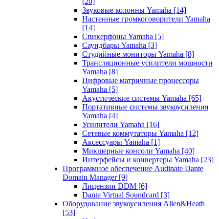
[20]
Звуковые колонны Yamaha
[14]
Настенные громкоговорители Yamaha
[14]
Спикерфоны Yamaha
[5]
Саундбары Yamaha
[3]
Студийные мониторы Yamaha
[8]
Трансляционные усилители мощности
Yamaha
[8]
Цифровые матричные процессоры
Yamaha
[5]
Акустические системы Yamaha
[65]
Портативные системы звукоусиления
Yamaha
[4]
Усилители Yamaha
[16]
Сетевые коммутаторы Yamaha
[12]
Аксессуары Yamaha
[1]
Микшерные консоли Yamaha
[40]
Интерфейсы и конвертеры Yamaha
[23]
Программное обеспечение Audinate Dante
Domain Manager
[9]
Лицензии DDM
[6]
Dante Virtual Soundcard
[3]
Оборудование звукоусиления Allen&Heath
[53]