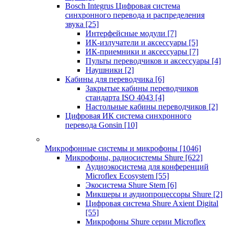
Bosch Integrus Цифровая система
синхронного перевода и распределения
звука
[25]
Интерфейсные модули
[7]
ИК-излучатели и аксессуары
[5]
ИК-приемники и аксессуары
[7]
Пульты переводчиков и аксессуары
[4]
Наушники
[2]
Кабины для переводчика
[6]
Закрытые кабины переводчиков
стандарта ISO 4043
[4]
Настольные кабины переводчиков
[2]
Цифровая ИК система синхронного
перевода Gonsin
[10]
Микрофонные системы и микрофоны
[1046]
Микрофоны, радиосистемы Shure
[622]
Аудиоэкосистема для конференций
Microflex Ecosystem
[55]
Экосистема Shure Stem
[6]
Микшеры и аудиопроцессоры Shure
[2]
Цифровая система Shure Axient Digital
[55]
Микрофоны Shure серии Microflex