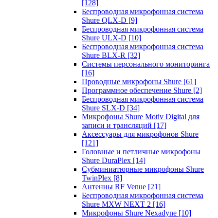
[128]
Беспроводная микрофонная система
Shure QLX-D
[9]
Беспроводная микрофонная система
Shure ULX-D
[10]
Беспроводная микрофонная система
Shure BLX-R
[32]
Системы персонального мониторинга
[16]
Проводные микрофоны Shure
[61]
Программное обеспечение Shure
[2]
Беспроводная микрофонная система
Shure SLX-D
[34]
Микрофоны Shure Motiv Digital для
записи и трансляций
[17]
Аксессуары для микрофонов Shure
[121]
Головные и петличные микрофоны
Shure DuraPlex
[14]
Субминиатюрные микрофоны Shure
TwinPlex
[8]
Антенны RF Venue
[21]
Беспроводная микрофонная система
Shure MXW NEXT 2
[16]
Микрофоны Shure Nexadyne
[10]