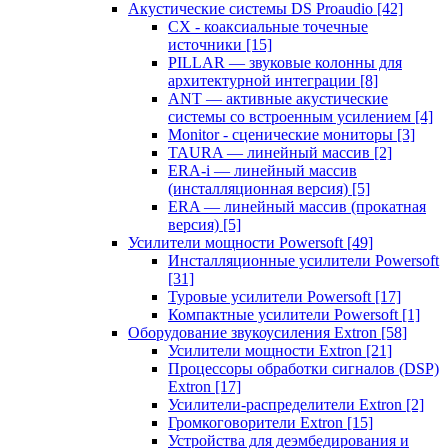
Акустические системы DS Proaudio
[42]
CX - коаксиальные точечные
источники
[15]
PILLAR — звуковые колонны для
архитектурной интеграции
[8]
ANT — активные акустические
системы со встроенным усилением
[4]
Monitor - сценические мониторы
[3]
TAURA — линейный массив
[2]
ERA-i — линейный массив
(инсталляционная версия)
[5]
ERA — линейный массив (прокатная
версия)
[5]
Усилители мощности Powersoft
[49]
Инсталляционные усилители Powersoft
[31]
Туровые усилители Powersoft
[17]
Компактные усилители Powersoft
[1]
Оборудование звукоусиления Extron
[58]
Усилители мощности Extron
[21]
Процессоры обработки сигналов (DSP)
Extron
[17]
Усилители-распределители Extron
[2]
Громкоговорители Extron
[15]
Устройства для деэмбедирования и