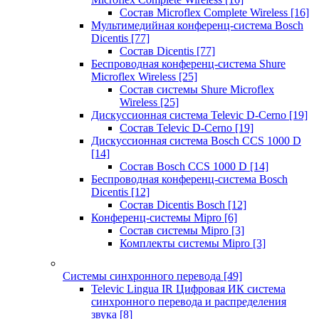
Состав Microflex Complete Wireless
[16]
Мультимедийная конференц-система Bosch
Dicentis
[77]
Состав Dicentis
[77]
Беспроводная конференц-система Shure
Microflex Wireless
[25]
Состав системы Shure Microflex
Wireless
[25]
Дискуссионная система Televic D-Cerno
[19]
Состав Televic D-Cerno
[19]
Дискуссионная система Bosch CCS 1000 D
[14]
Состав Bosch CCS 1000 D
[14]
Беспроводная конференц-система Bosch
Dicentis
[12]
Состав Dicentis Bosch
[12]
Конференц-системы Mipro
[6]
Состав системы Mipro
[3]
Комплекты системы Mipro
[3]
Системы синхронного перевода
[49]
Televic Lingua IR Цифровая ИК система
синхронного перевода и распределения
звука
[8]