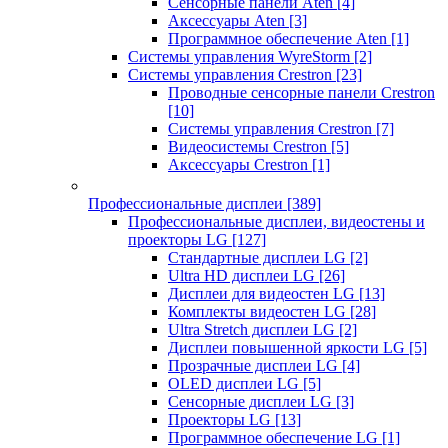
Сенсорные панели Aten
[4]
Аксессуары Aten
[3]
Программное обеспечение Aten
[1]
Системы управления WyreStorm
[2]
Системы управления Crestron
[23]
Проводные сенсорные панели Crestron
[10]
Системы управления Crestron
[7]
Видеосистемы Crestron
[5]
Аксессуары Crestron
[1]
Профессиональные дисплеи
[389]
Профессиональные дисплеи, видеостены и
проекторы LG
[127]
Стандартные дисплеи LG
[2]
Ultra HD дисплеи LG
[26]
Дисплеи для видеостен LG
[13]
Комплекты видеостен LG
[28]
Ultra Stretch дисплеи LG
[2]
Дисплеи повышенной яркости LG
[5]
Прозрачные дисплеи LG
[4]
OLED дисплеи LG
[5]
Сенсорные дисплеи LG
[3]
Проекторы LG
[13]
Программное обеспечение LG
[1]