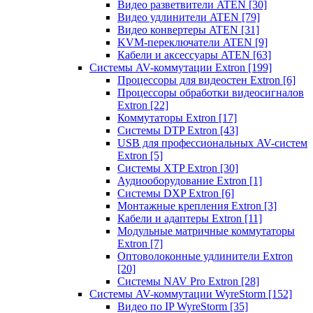
Видео разветвители ATEN
[30]
Видео удлинители ATEN
[79]
Видео конвертеры ATEN
[31]
KVM-переключатели ATEN
[9]
Кабели и аксессуары ATEN
[63]
Системы AV-коммутации Extron
[199]
Процессоры для видеостен Extron
[6]
Процессоры обработки видеосигналов
Extron
[22]
Коммутаторы Extron
[17]
Системы DTP Extron
[43]
USB для профессиональных AV-систем
Extron
[5]
Системы XTP Extron
[30]
Аудиооборудование Extron
[1]
Системы DXP Extron
[6]
Монтажные крепления Extron
[3]
Кабели и адаптеры Extron
[11]
Модульные матричные коммутаторы
Extron
[7]
Оптоволоконные удлинители Extron
[20]
Системы NAV Pro Extron
[28]
Системы AV-коммутации WyreStorm
[152]
Видео по IP WyreStorm
[35]