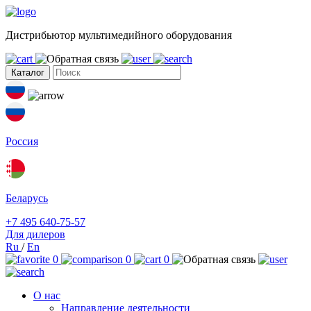
Дистрибьютор мультимедийного оборудования
Каталог
Россия
Беларусь
+7 495 640-75-57
Для дилеров
Ru
/
En
0
0
0
О нас
Направление деятельности