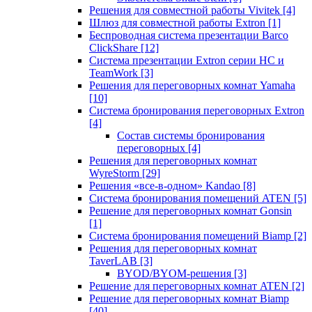
Решения для совместной работы Vivitek
[4]
Шлюз для совместной работы Extron
[1]
Беспроводная система презентации Barco
ClickShare
[12]
Система презентации Extron серии HC и
TeamWork
[3]
Решения для переговорных комнат Yamaha
[10]
Система бронирования переговорных Extron
[4]
Состав системы бронирования
переговорных
[4]
Решения для переговорных комнат
WyreStorm
[29]
Решения «все-в-одном» Kandao
[8]
Система бронирования помещений ATEN
[5]
Решение для переговорных комнат Gonsin
[1]
Система бронирования помещений Biamp
[2]
Решения для переговорных комнат
TaverLAB
[3]
BYOD/BYOM-решения
[3]
Решение для переговорных комнат ATEN
[2]
Решение для переговорных комнат Biamp
[40]