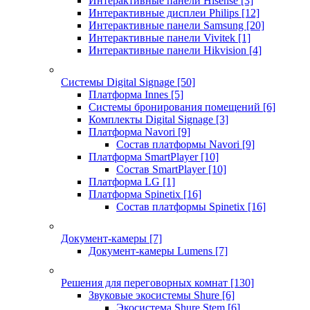
Интерактивные панели Hisense
[3]
Интерактивные дисплеи Philips
[12]
Интерактивные панели Samsung
[20]
Интерактивные панели Vivitek
[1]
Интерактивные панели Hikvision
[4]
Системы Digital Signage
[50]
Платформа Innes
[5]
Системы бронирования помещений
[6]
Комплекты Digital Signage
[3]
Платформа Navori
[9]
Состав платформы Navori
[9]
Платформа SmartPlayer
[10]
Состав SmartPlayer
[10]
Платформа LG
[1]
Платформа Spinetix
[16]
Состав платформы Spinetix
[16]
Документ-камеры
[7]
Документ-камеры Lumens
[7]
Решения для переговорных комнат
[130]
Звуковые экосистемы Shure
[6]
Экосистема Shure Stem
[6]