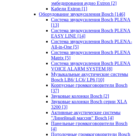
эмбедирования аудио Extron
[2]
Кабели Extron
[1]
Оборудование звукоусиления Bosch
[146]
Система звукоусиления Bosch PLENA
[13]
Система звукоусиления Bosch PLENA
EASY LINE
[14]
Система звукоусиления Bosch PLENA-
All-in-One
[5]
Система звукоусиления Bosch PLENA
Matrix
[5]
Система звукоусиления Bosch PLENA
VOICE ALARM SYSTEM
[8]
Музыкальные акустические системы
Bosch LB6/ LC6/ LP6
[10]
Корпусные громкоговорители Bosch
[37]
Звуковые колонки Bosch
[2]
Звуковые колонки Bosch серии XLA
3200
[3]
Активные акустические системы
"Линейный массив" Bosch
[4]
Панельные громкоговорители Bosch
[4]
Потолочные громкоговорители Bosch