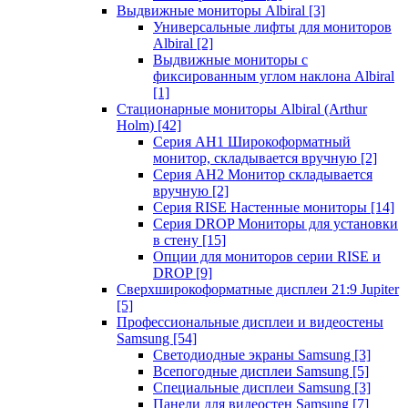
Выдвижные мониторы Albiral
[3]
Универсальные лифты для мониторов
Albiral
[2]
Выдвижные мониторы с
фиксированным углом наклона Albiral
[1]
Стационарные мониторы Albiral (Arthur
Holm)
[42]
Серия AH1 Широкоформатный
монитор, складывается вручную
[2]
Серия AH2 Монитор складывается
вручную
[2]
Серия RISE Настенные мониторы
[14]
Серия DROP Мониторы для установки
в стену
[15]
Опции для мониторов серии RISE и
DROP
[9]
Сверхширокоформатные дисплеи 21:9 Jupiter
[5]
Профессиональные дисплеи и видеостены
Samsung
[54]
Светодиодные экраны Samsung
[3]
Всепогодные дисплеи Samsung
[5]
Специальные дисплеи Samsung
[3]
Панели для видеостен Samsung
[7]