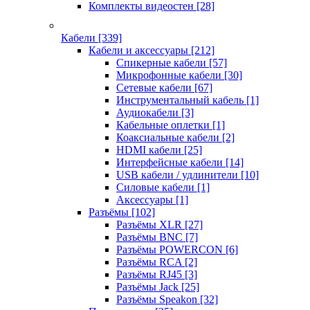
Комплекты видеостен
[28]
Кабели
[339]
Кабели и аксессуары
[212]
Спикерные кабели
[57]
Микрофонные кабели
[30]
Сетевые кабели
[67]
Инструментальный кабель
[1]
Аудиокабели
[3]
Кабельные оплетки
[1]
Коаксиальные кабели
[2]
HDMI кабели
[25]
Интерфейсные кабели
[14]
USB кабели / удлинители
[10]
Силовые кабели
[1]
Аксессуары
[1]
Разъёмы
[102]
Разъёмы XLR
[27]
Разъёмы BNC
[7]
Разъёмы POWERCON
[6]
Разъёмы RCA
[2]
Разъёмы RJ45
[3]
Разъёмы Jack
[25]
Разъёмы Speakon
[32]