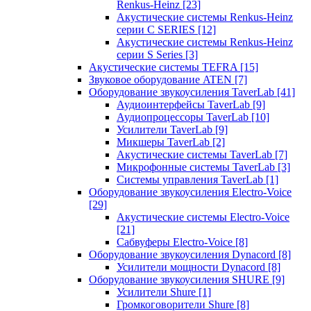
Renkus-Heinz
[23]
Акустические системы Renkus-Heinz
серии C SERIES
[12]
Акустические системы Renkus-Heinz
серии S Series
[3]
Акустические системы TEFRA
[15]
Звуковое оборудование ATEN
[7]
Оборудование звукоусиления TaverLab
[41]
Аудиоинтерфейсы TaverLab
[9]
Аудиопроцессоры TaverLab
[10]
Усилители TaverLab
[9]
Микшеры TaverLab
[2]
Акустические системы TaverLab
[7]
Микрофонные системы TaverLab
[3]
Системы управления TaverLab
[1]
Оборудование звукоусиления Electro-Voice
[29]
Акустические системы Electro-Voice
[21]
Сабвуферы Electro-Voice
[8]
Оборудование звукоусиления Dynacord
[8]
Усилители мощности Dynacord
[8]
Оборудование звукоусиления SHURE
[9]
Усилители Shure
[1]
Громкоговорители Shure
[8]