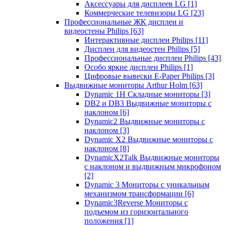
Аксессуары для дисплеев LG
[1]
Коммерческие телевизоры LG
[23]
Профессиональные ЖК дисплеи и
видеостены Philips
[63]
Интерактивные дисплеи Philips
[11]
Дисплеи для видеостен Philips
[5]
Профессиональные дисплеи Philips
[43]
Особо яркие дисплеи Philips
[1]
Цифровые вывески E-Paper Philips
[3]
Выдвижные мониторы Arthur Holm
[63]
Dynamic 1Н Складные мониторы
[3]
DB2 и DB3 Выдвижные мониторы с
наклоном
[6]
Dynamic2 Выдвижные мониторы с
наклоном
[3]
Dynamic X2 Выдвижные мониторы с
наклоном
[8]
DynamicX2Talk Выдвижные мониторы
с наклоном и выдвижным микрофоном
[2]
Dynamic 3 Мониторы с уникальным
механизмом трансформации
[6]
Dynamic3Reverse Мониторы с
подъемом из горизонтального
положения
[1]