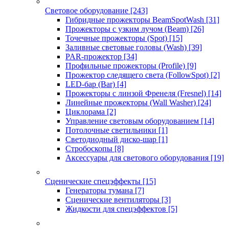
Световое оборудование
[243]
Гибридные прожекторы BeamSpotWash
[31]
Прожекторы с узким лучом (Beam)
[26]
Точечные прожекторы (Spot)
[15]
Заливные световые головы (Wash)
[39]
PAR-прожектор
[34]
Профильные прожекторы (Profile)
[9]
Прожектор следящего света (FollowSpot)
[2]
LED-бар (Bar)
[4]
Прожекторы с линзой Френеля (Fresnel)
[14]
Линейные прожекторы (Wall Washer)
[24]
Циклорама
[2]
Управление световым оборудованием
[14]
Потолочные светильники
[1]
Светодиодный диско-шар
[1]
Стробоскопы
[8]
Аксессуары для светового оборудования
[19]
Сценические спецэффекты
[15]
Генераторы тумана
[7]
Сценические вентиляторы
[3]
Жидкости для спецэффектов
[5]