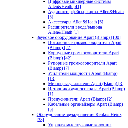
Цифровые микшерные системы
Allen&Heath
[41]
Аудиоинтерфейсы, карты Allen&Heath
[5]
Аксессуары Allen&Heath
[6]
Расширители ввода/вывода
Allen&Heath
[1]
Звуковое оборудование Apart (Biamp)
[100]
Потолочные громкоговорители Apart
(Biamp)
[27]
Корпусные громкоговорители Apart
(Biamp)
[42]
Рупорные громкоговорители Apart
(Biamp)
[7]
Усилители мощности Apart (Biamp)
[13]
Микшеры-усилители Apart (Biamp)
[3]
Источники аудиосигнала Apart (Biamp)
[1]
Предусилители Apart (Biamp)
[2]
Кабельные органайзеры Apart (Biamp)
[5]
Оборудование звукоусиления Renkus-Heinz
[38]
Управляемые звуковые колонны