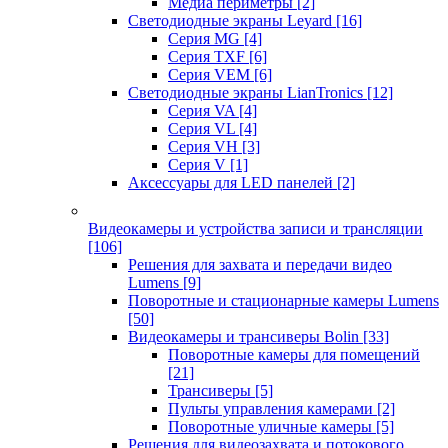
Медиа периметры
[2]
Светодиодные экраны Leyard
[16]
Серия MG
[4]
Серия TXF
[6]
Серия VEM
[6]
Светодиодные экраны LianTronics
[12]
Серия VA
[4]
Серия VL
[4]
Серия VH
[3]
Серия V
[1]
Аксессуары для LED панелей
[2]
Видеокамеры и устройства записи и трансляции
[106]
Решения для захвата и передачи видео
Lumens
[9]
Поворотные и стационарные камеры Lumens
[50]
Видеокамеры и трансиверы Bolin
[33]
Поворотные камеры для помещений
[21]
Трансиверы
[5]
Пульты управления камерами
[2]
Поворотные уличные камеры
[5]
Решения для видеозахвата и потокового