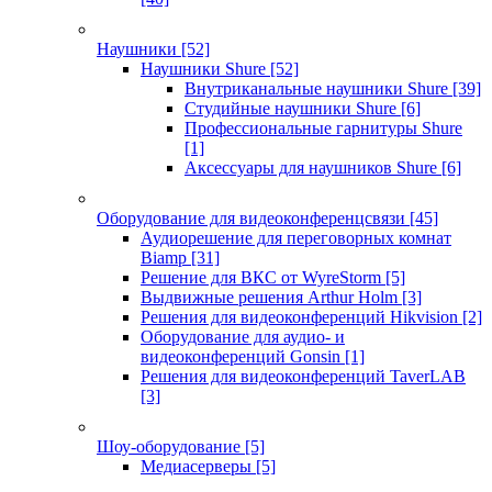
Наушники
[52]
Наушники Shure
[52]
Внутриканальные наушники Shure
[39]
Студийные наушники Shure
[6]
Профессиональные гарнитуры Shure
[1]
Аксессуары для наушников Shure
[6]
Оборудование для видеоконференцсвязи
[45]
Аудиорешение для переговорных комнат
Biamp
[31]
Решение для ВКС от WyreStorm
[5]
Выдвижные решения Arthur Holm
[3]
Решения для видеоконференций Hikvision
[2]
Оборудование для аудио- и
видеоконференций Gonsin
[1]
Решения для видеоконференций TaverLAB
[3]
Шоу-оборудование
[5]
Медиасерверы
[5]