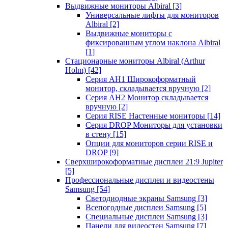
Выдвижные мониторы Albiral
[3]
Универсальные лифты для мониторов
Albiral
[2]
Выдвижные мониторы с
фиксированным углом наклона Albiral
[1]
Стационарные мониторы Albiral (Arthur
Holm)
[42]
Серия AH1 Широкоформатный
монитор, складывается вручную
[2]
Серия AH2 Монитор складывается
вручную
[2]
Серия RISE Настенные мониторы
[14]
Серия DROP Мониторы для установки
в стену
[15]
Опции для мониторов серии RISE и
DROP
[9]
Сверхширокоформатные дисплеи 21:9 Jupiter
[5]
Профессиональные дисплеи и видеостены
Samsung
[54]
Светодиодные экраны Samsung
[3]
Всепогодные дисплеи Samsung
[5]
Специальные дисплеи Samsung
[3]
Панели для видеостен Samsung
[7]