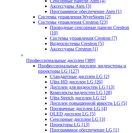
Сенсорные панели Aten
[4]
Аксессуары Aten
[3]
Программное обеспечение Aten
[1]
Системы управления WyreStorm
[2]
Системы управления Crestron
[23]
Проводные сенсорные панели Crestron
[10]
Системы управления Crestron
[7]
Видеосистемы Crestron
[5]
Аксессуары Crestron
[1]
Профессиональные дисплеи
[389]
Профессиональные дисплеи, видеостены и
проекторы LG
[127]
Стандартные дисплеи LG
[2]
Ultra HD дисплеи LG
[26]
Дисплеи для видеостен LG
[13]
Комплекты видеостен LG
[28]
Ultra Stretch дисплеи LG
[2]
Дисплеи повышенной яркости LG
[5]
Прозрачные дисплеи LG
[4]
OLED дисплеи LG
[5]
Сенсорные дисплеи LG
[3]
Проекторы LG
[13]
Программное обеспечение LG
[1]