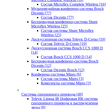
Состав Microflex Complete Wireless
[16]
Мультимедийная конференц-система Bosch
Dicentis
[77]
Состав Dicentis
[77]
Беспроводная конференц-система Shure
Microflex Wireless
[25]
Состав системы Shure Microflex
Wireless
[25]
Дискуссионная система Televic D-Cerno
[19]
Состав Televic D-Cerno
[19]
Дискуссионная система Bosch CCS 1000 D
[14]
Состав Bosch CCS 1000 D
[14]
Беспроводная конференц-система Bosch
Dicentis
[12]
Состав Dicentis Bosch
[12]
Конференц-системы Mipro
[6]
Состав системы Mipro
[3]
Комплекты системы Mipro
[3]
Системы синхронного перевода
[49]
Televic Lingua IR Цифровая ИК система
синхронного перевода и распределения
звука
[8]