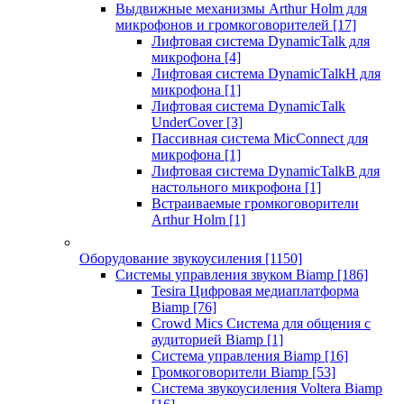
Выдвижные механизмы Arthur Holm для
микрофонов и громкоговорителей
[17]
Лифтовая система DynamicTalk для
микрофона
[4]
Лифтовая система DynamicTalkH для
микрофона
[1]
Лифтовая система DynamicTalk
UnderCover
[3]
Пассивная система MicConnect для
микрофона
[1]
Лифтовая система DynamicTalkB для
настольного микрофона
[1]
Встраиваемые громкоговорители
Arthur Holm
[1]
Оборудование звукоусиления
[1150]
Системы управления звуком Biamp
[186]
Tesira Цифровая медиаплатформа
Biamp
[76]
Crowd Mics Система для общения с
аудиторией Biamp
[1]
Система управления Biamp
[16]
Громкоговорители Biamp
[53]
Система звукоусиления Voltera Biamp