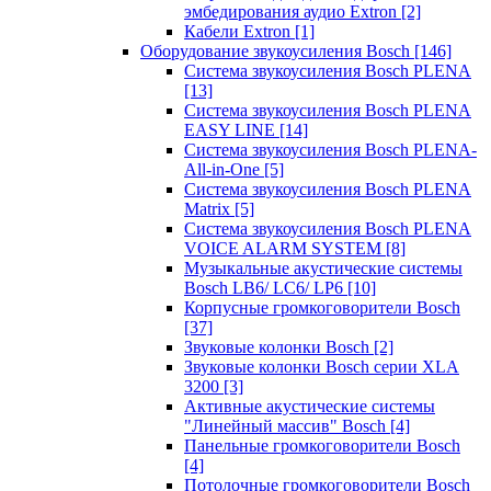
эмбедирования аудио Extron
[2]
Кабели Extron
[1]
Оборудование звукоусиления Bosch
[146]
Система звукоусиления Bosch PLENA
[13]
Система звукоусиления Bosch PLENA
EASY LINE
[14]
Система звукоусиления Bosch PLENA-
All-in-One
[5]
Система звукоусиления Bosch PLENA
Matrix
[5]
Система звукоусиления Bosch PLENA
VOICE ALARM SYSTEM
[8]
Музыкальные акустические системы
Bosch LB6/ LC6/ LP6
[10]
Корпусные громкоговорители Bosch
[37]
Звуковые колонки Bosch
[2]
Звуковые колонки Bosch серии XLA
3200
[3]
Активные акустические системы
"Линейный массив" Bosch
[4]
Панельные громкоговорители Bosch
[4]
Потолочные громкоговорители Bosch