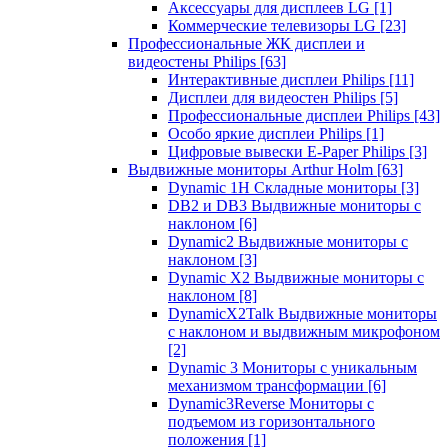
Аксессуары для дисплеев LG
[1]
Коммерческие телевизоры LG
[23]
Профессиональные ЖК дисплеи и
видеостены Philips
[63]
Интерактивные дисплеи Philips
[11]
Дисплеи для видеостен Philips
[5]
Профессиональные дисплеи Philips
[43]
Особо яркие дисплеи Philips
[1]
Цифровые вывески E-Paper Philips
[3]
Выдвижные мониторы Arthur Holm
[63]
Dynamic 1Н Складные мониторы
[3]
DB2 и DB3 Выдвижные мониторы с
наклоном
[6]
Dynamic2 Выдвижные мониторы с
наклоном
[3]
Dynamic X2 Выдвижные мониторы с
наклоном
[8]
DynamicX2Talk Выдвижные мониторы
с наклоном и выдвижным микрофоном
[2]
Dynamic 3 Мониторы с уникальным
механизмом трансформации
[6]
Dynamic3Reverse Мониторы с
подъемом из горизонтального
положения
[1]