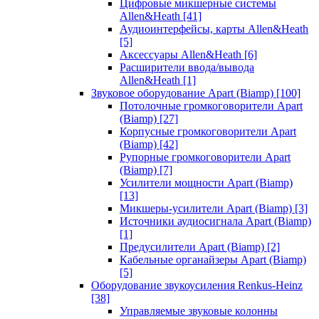
Цифровые микшерные системы
Allen&Heath
[41]
Аудиоинтерфейсы, карты Allen&Heath
[5]
Аксессуары Allen&Heath
[6]
Расширители ввода/вывода
Allen&Heath
[1]
Звуковое оборудование Apart (Biamp)
[100]
Потолочные громкоговорители Apart
(Biamp)
[27]
Корпусные громкоговорители Apart
(Biamp)
[42]
Рупорные громкоговорители Apart
(Biamp)
[7]
Усилители мощности Apart (Biamp)
[13]
Микшеры-усилители Apart (Biamp)
[3]
Источники аудиосигнала Apart (Biamp)
[1]
Предусилители Apart (Biamp)
[2]
Кабельные органайзеры Apart (Biamp)
[5]
Оборудование звукоусиления Renkus-Heinz
[38]
Управляемые звуковые колонны