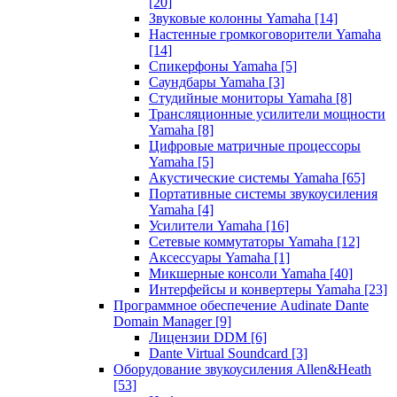
[20]
Звуковые колонны Yamaha
[14]
Настенные громкоговорители Yamaha
[14]
Спикерфоны Yamaha
[5]
Саундбары Yamaha
[3]
Студийные мониторы Yamaha
[8]
Трансляционные усилители мощности
Yamaha
[8]
Цифровые матричные процессоры
Yamaha
[5]
Акустические системы Yamaha
[65]
Портативные системы звукоусиления
Yamaha
[4]
Усилители Yamaha
[16]
Сетевые коммутаторы Yamaha
[12]
Аксессуары Yamaha
[1]
Микшерные консоли Yamaha
[40]
Интерфейсы и конвертеры Yamaha
[23]
Программное обеспечение Audinate Dante
Domain Manager
[9]
Лицензии DDM
[6]
Dante Virtual Soundcard
[3]
Оборудование звукоусиления Allen&Heath
[53]