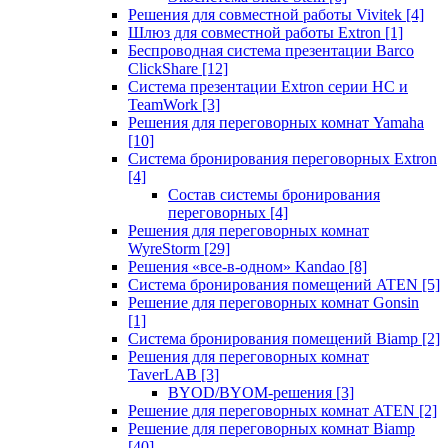
Решения для совместной работы Vivitek
[4]
Шлюз для совместной работы Extron
[1]
Беспроводная система презентации Barco
ClickShare
[12]
Система презентации Extron серии HC и
TeamWork
[3]
Решения для переговорных комнат Yamaha
[10]
Система бронирования переговорных Extron
[4]
Состав системы бронирования
переговорных
[4]
Решения для переговорных комнат
WyreStorm
[29]
Решения «все-в-одном» Kandao
[8]
Система бронирования помещений ATEN
[5]
Решение для переговорных комнат Gonsin
[1]
Система бронирования помещений Biamp
[2]
Решения для переговорных комнат
TaverLAB
[3]
BYOD/BYOM-решения
[3]
Решение для переговорных комнат ATEN
[2]
Решение для переговорных комнат Biamp
[40]