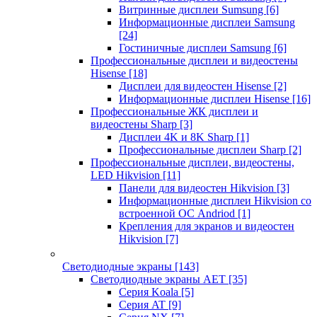
Витринные дисплеи Sumsung
[6]
Информационные дисплеи Samsung
[24]
Гостиничные дисплеи Samsung
[6]
Профессиональные дисплеи и видеостены
Hisense
[18]
Дисплеи для видеостен Hisense
[2]
Информационные дисплеи Hisense
[16]
Профессиональные ЖК дисплеи и
видеостены Sharp
[3]
Дисплеи 4K и 8K Sharp
[1]
Профессиональные дисплеи Sharp
[2]
Профессиональные дисплеи, видеостены,
LED Hikvision
[11]
Панели для видеостен Hikvision
[3]
Информационные дисплеи Hikvision со
встроенной ОС Andriod
[1]
Крепления для экранов и видеостен
Hikvision
[7]
Светодиодные экраны
[143]
Светодиодные экраны AET
[35]
Cерия Koala
[5]
Серия AT
[9]