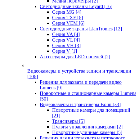
Медиа периметры
[2]
Светодиодные экраны Leyard
[16]
Серия MG
[4]
Серия TXF
[6]
Серия VEM
[6]
Светодиодные экраны LianTronics
[12]
Серия VA
[4]
Серия VL
[4]
Серия VH
[3]
Серия V
[1]
Аксессуары для LED панелей
[2]
Видеокамеры и устройства записи и трансляции
[106]
Решения для захвата и передачи видео
Lumens
[9]
Поворотные и стационарные камеры Lumens
[50]
Видеокамеры и трансиверы Bolin
[33]
Поворотные камеры для помещений
[21]
Трансиверы
[5]
Пульты управления камерами
[2]
Поворотные уличные камеры
[5]
Решения для видеозахвата и потокового