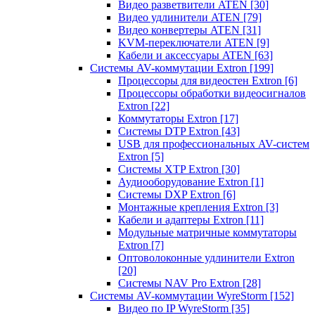
Видео разветвители ATEN
[30]
Видео удлинители ATEN
[79]
Видео конвертеры ATEN
[31]
KVM-переключатели ATEN
[9]
Кабели и аксессуары ATEN
[63]
Системы AV-коммутации Extron
[199]
Процессоры для видеостен Extron
[6]
Процессоры обработки видеосигналов
Extron
[22]
Коммутаторы Extron
[17]
Системы DTP Extron
[43]
USB для профессиональных AV-систем
Extron
[5]
Системы XTP Extron
[30]
Аудиооборудование Extron
[1]
Системы DXP Extron
[6]
Монтажные крепления Extron
[3]
Кабели и адаптеры Extron
[11]
Модульные матричные коммутаторы
Extron
[7]
Оптоволоконные удлинители Extron
[20]
Системы NAV Pro Extron
[28]
Системы AV-коммутации WyreStorm
[152]
Видео по IP WyreStorm
[35]