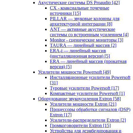
Акустические системы DS Proaudio
[42]
CX - коаксиальные точечные
источники
[15]
PILLAR — звуковые колонны для
архитектурной интеграции
[8]
ANT — активные акустические
системы со встроенным усилением
[4]
Monitor - сценические мониторы
[3]
TAURA — линейный массив
[2]
ERA-i — линейный массив
(инсталляционная версия)
[5]
ERA — линейный массив (прокатная
версия)
[5]
Усилители мощности Powersoft
[49]
Инсталляционные усилители Powersoft
[31]
Туровые усилители Powersoft
[17]
Компактные усилители Powersoft
[1]
Оборудование звукоусиления Extron
[58]
Усилители мощности Extron
[21]
Процессоры обработки сигналов (DSP)
Extron
[17]
Усилители-распределители Extron
[2]
Громкоговорители Extron
[15]
Устройства для деэмбедирования и