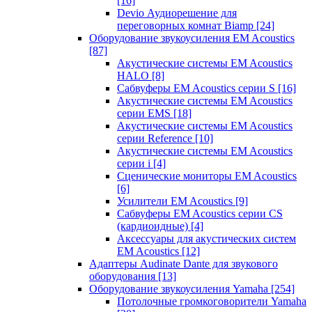
[16]
Devio Аудиорешение для
переговорных комнат Biamp
[24]
Оборудование звукоусиления EM Acoustics
[87]
Акустические системы EM Acoustics
HALO
[8]
Сабвуферы EM Acoustics серии S
[16]
Акустические системы EM Acoustics
серии EMS
[18]
Акустические системы EM Acoustics
серии Reference
[10]
Акустические системы EM Acoustics
серии i
[4]
Сценические мониторы EM Acoustics
[6]
Усилители EM Acoustics
[9]
Сабвуферы EM Acoustics серии CS
(кардиоидные)
[4]
Аксессуары для акустических систем
EM Acoustics
[12]
Адаптеры Audinate Dante для звукового
оборудования
[13]
Оборудование звукоусиления Yamaha
[254]
Потолочные громкоговорители Yamaha