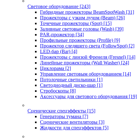
Световое оборудование
[243]
Гибридные прожекторы BeamSpotWash
[31]
Прожекторы с узким лучом (Beam)
[26]
Точечные прожекторы (Spot)
[15]
Заливные световые головы (Wash)
[39]
PAR-прожектор
[34]
Профильные прожекторы (Profile)
[9]
Прожектор следящего света (FollowSpot)
[2]
LED-бар (Bar)
[4]
Прожекторы с линзой Френеля (Fresnel)
[14]
Линейные прожекторы (Wall Washer)
[24]
Циклорама
[2]
Управление световым оборудованием
[14]
Потолочные светильники
[1]
Светодиодный диско-шар
[1]
Стробоскопы
[8]
Аксессуары для светового оборудования
[19]
Сценические спецэффекты
[15]
Генераторы тумана
[7]
Сценические вентиляторы
[3]
Жидкости для спецэффектов
[5]