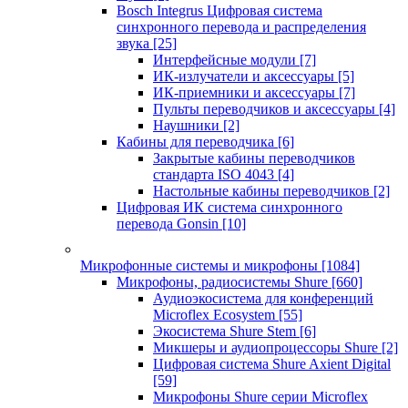
Bosch Integrus Цифровая система
синхронного перевода и распределения
звука
[25]
Интерфейсные модули
[7]
ИК-излучатели и аксессуары
[5]
ИК-приемники и аксессуары
[7]
Пульты переводчиков и аксессуары
[4]
Наушники
[2]
Кабины для переводчика
[6]
Закрытые кабины переводчиков
стандарта ISO 4043
[4]
Настольные кабины переводчиков
[2]
Цифровая ИК система синхронного
перевода Gonsin
[10]
Микрофонные системы и микрофоны
[1084]
Микрофоны, радиосистемы Shure
[660]
Аудиоэкосистема для конференций
Microflex Ecosystem
[55]
Экосистема Shure Stem
[6]
Микшеры и аудиопроцессоры Shure
[2]
Цифровая система Shure Axient Digital
[59]
Микрофоны Shure серии Microflex