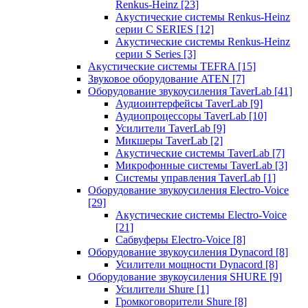
Renkus-Heinz
[23]
Акустические системы Renkus-Heinz
серии C SERIES
[12]
Акустические системы Renkus-Heinz
серии S Series
[3]
Акустические системы TEFRA
[15]
Звуковое оборудование ATEN
[7]
Оборудование звукоусиления TaverLab
[41]
Аудиоинтерфейсы TaverLab
[9]
Аудиопроцессоры TaverLab
[10]
Усилители TaverLab
[9]
Микшеры TaverLab
[2]
Акустические системы TaverLab
[7]
Микрофонные системы TaverLab
[3]
Системы управления TaverLab
[1]
Оборудование звукоусиления Electro-Voice
[29]
Акустические системы Electro-Voice
[21]
Сабвуферы Electro-Voice
[8]
Оборудование звукоусиления Dynacord
[8]
Усилители мощности Dynacord
[8]
Оборудование звукоусиления SHURE
[9]
Усилители Shure
[1]
Громкоговорители Shure
[8]