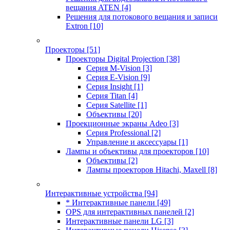
вещания ATEN
[4]
Решения для потокового вещания и записи
Extron
[10]
Проекторы
[51]
Проекторы Digital Projection
[38]
Серия M-Vision
[3]
Серия E-Vision
[9]
Серия Insight
[1]
Серия Titan
[4]
Серия Satellite
[1]
Объективы
[20]
Проекционные экраны Adeo
[3]
Серия Professional
[2]
Управление и аксессуары
[1]
Лампы и объективы для проекторов
[10]
Объективы
[2]
Лампы проекторов Hitachi, Maxell
[8]
Интерактивные устройства
[94]
* Интерактивные панели
[49]
OPS для интерактивных панелей
[2]
Интерактивные панели LG
[3]