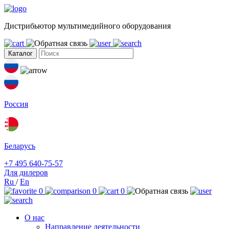
Дистрибьютор мультимедийного оборудования
Каталог
Россия
Беларусь
+7 495 640-75-57
Для дилеров
Ru
/
En
0
0
0
О нас
Направление деятельности