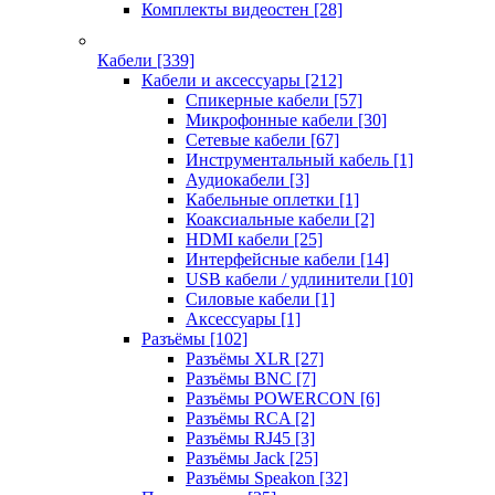
Комплекты видеостен
[28]
Кабели
[339]
Кабели и аксессуары
[212]
Спикерные кабели
[57]
Микрофонные кабели
[30]
Сетевые кабели
[67]
Инструментальный кабель
[1]
Аудиокабели
[3]
Кабельные оплетки
[1]
Коаксиальные кабели
[2]
HDMI кабели
[25]
Интерфейсные кабели
[14]
USB кабели / удлинители
[10]
Силовые кабели
[1]
Аксессуары
[1]
Разъёмы
[102]
Разъёмы XLR
[27]
Разъёмы BNC
[7]
Разъёмы POWERCON
[6]
Разъёмы RCA
[2]
Разъёмы RJ45
[3]
Разъёмы Jack
[25]
Разъёмы Speakon
[32]