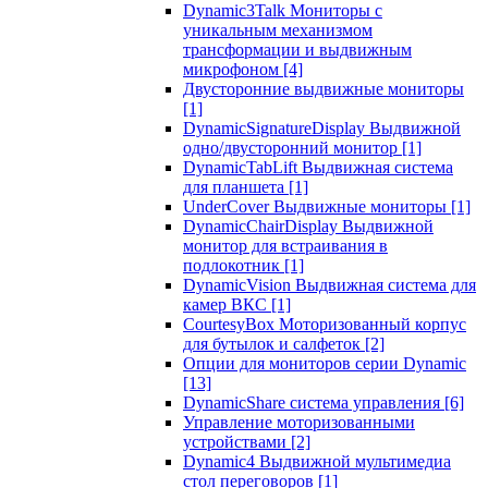
Dynamic3Talk Мониторы с
уникальным механизмом
трансформации и выдвижным
микрофоном
[4]
Двусторонние выдвижные мониторы
[1]
DynamicSignatureDisplay Выдвижной
одно/двусторонний монитор
[1]
DynamicTabLift Выдвижная система
для планшета
[1]
UnderCover Выдвижные мониторы
[1]
DynamicChairDisplay Выдвижной
монитор для встраивания в
подлокотник
[1]
DynamicVision Выдвижная система для
камер ВКС
[1]
CourtesyBox Моторизованный корпус
для бутылок и салфеток
[2]
Опции для мониторов серии Dynamic
[13]
DynamicShare система управления
[6]
Управление моторизованными
устройствами
[2]
Dynamic4 Выдвижной мультимедиа
стол переговоров
[1]