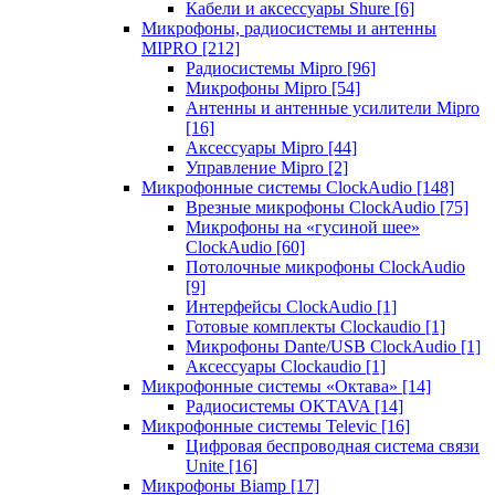
Кабели и аксессуары Shure
[6]
Микрофоны, радиосистемы и антенны
MIPRO
[212]
Радиосистемы Mipro
[96]
Микрофоны Mipro
[54]
Антенны и антенные усилители Mipro
[16]
Аксессуары Mipro
[44]
Управление Mipro
[2]
Микрофонные системы ClockAudio
[148]
Врезные микрофоны ClockAudio
[75]
Микрофоны на «гусиной шее»
ClockAudio
[60]
Потолочные микрофоны ClockAudio
[9]
Интерфейсы ClockAudio
[1]
Готовые комплекты Clockaudio
[1]
Микрофоны Dante/USB ClockAudio
[1]
Аксессуары Clockaudio
[1]
Микрофонные системы «Октава»
[14]
Радиосистемы OKTAVA
[14]
Микрофонные системы Televic
[16]
Цифровая беспроводная система связи
Unite
[16]
Микрофоны Biamp
[17]