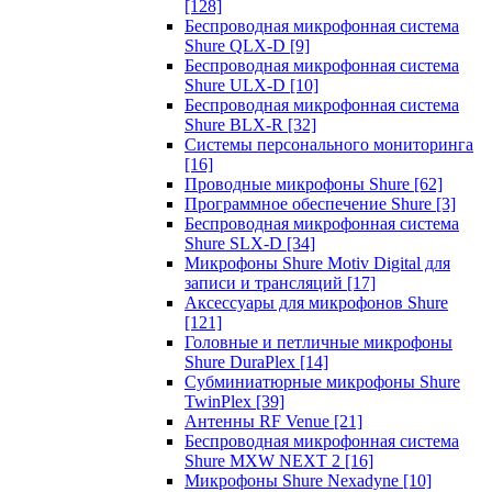
[128]
Беспроводная микрофонная система
Shure QLX-D
[9]
Беспроводная микрофонная система
Shure ULX-D
[10]
Беспроводная микрофонная система
Shure BLX-R
[32]
Системы персонального мониторинга
[16]
Проводные микрофоны Shure
[62]
Программное обеспечение Shure
[3]
Беспроводная микрофонная система
Shure SLX-D
[34]
Микрофоны Shure Motiv Digital для
записи и трансляций
[17]
Аксессуары для микрофонов Shure
[121]
Головные и петличные микрофоны
Shure DuraPlex
[14]
Субминиатюрные микрофоны Shure
TwinPlex
[39]
Антенны RF Venue
[21]
Беспроводная микрофонная система
Shure MXW NEXT 2
[16]
Микрофоны Shure Nexadyne
[10]