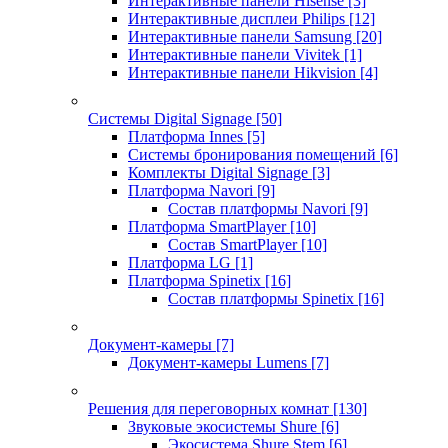
Интерактивные панели Hisense
[3]
Интерактивные дисплеи Philips
[12]
Интерактивные панели Samsung
[20]
Интерактивные панели Vivitek
[1]
Интерактивные панели Hikvision
[4]
Системы Digital Signage
[50]
Платформа Innes
[5]
Системы бронирования помещений
[6]
Комплекты Digital Signage
[3]
Платформа Navori
[9]
Состав платформы Navori
[9]
Платформа SmartPlayer
[10]
Состав SmartPlayer
[10]
Платформа LG
[1]
Платформа Spinetix
[16]
Состав платформы Spinetix
[16]
Документ-камеры
[7]
Документ-камеры Lumens
[7]
Решения для переговорных комнат
[130]
Звуковые экосистемы Shure
[6]
Экосистема Shure Stem
[6]