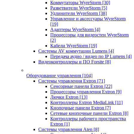
Коммутаторы WyreStorm
[30]
Разветвители WyreStorm
[5]
Удлинители WyreStorm
[38]
Управление и аксессуары WyreStorm
[19]
Адаптеры WyreStorm
[4]
Процессоры для видеостен WyreStorm
[2]
Кабели WyreStorm
[19]
Системы AV коммутации Lumens
[4]
Передача аудио / видео по IP Lumens
[4]
Видеоконтроллеры и ПО Forsite
[8]
Оборудование управления
[104]
Системы управления Extron
[71]
Сенсорные панели Extron
[22]
Процессоры управления Extron
[9]
Лючки Extron
[13]
Контроллеры Extron MediaLink
[11]
Кнопочные панели Extron
[7]
Сетевые кнопочные панели Extron
[8]
Контроллеры рабочего пространства
Extron
[1]
Системы управления Aten
[8]