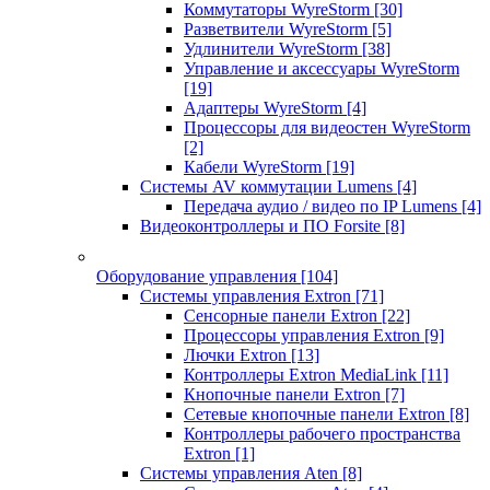
Коммутаторы WyreStorm
[30]
Разветвители WyreStorm
[5]
Удлинители WyreStorm
[38]
Управление и аксессуары WyreStorm
[19]
Адаптеры WyreStorm
[4]
Процессоры для видеостен WyreStorm
[2]
Кабели WyreStorm
[19]
Системы AV коммутации Lumens
[4]
Передача аудио / видео по IP Lumens
[4]
Видеоконтроллеры и ПО Forsite
[8]
Оборудование управления
[104]
Системы управления Extron
[71]
Сенсорные панели Extron
[22]
Процессоры управления Extron
[9]
Лючки Extron
[13]
Контроллеры Extron MediaLink
[11]
Кнопочные панели Extron
[7]
Сетевые кнопочные панели Extron
[8]
Контроллеры рабочего пространства
Extron
[1]
Системы управления Aten
[8]