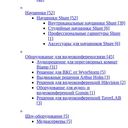
Наушники
[52]
Наушники Shure
[52]
Внутриканальные наушники Shure
[39]
Студийные наушники Shure
[6]
Профессиональные гарнитуры Shure
[1]
Аксессуары для наушников Shure
[6]
Оборудование для видеоконференцсвязи
[45]
Аудиорешение для переговорных комнат
Biamp
[31]
Решение для ВКС от WyreStorm
[5]
Выдвижные решения Arthur Holm
[3]
Решения для видеоконференций Hikvision
[2]
Оборудование для аудио- и
видеоконференций Gonsin
[1]
Решения для видеоконференций TaverLAB
[3]
Шоу-оборудование
[5]
Медиасерверы
[5]