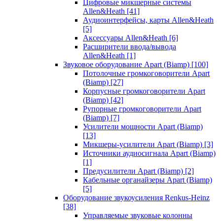
Цифровые микшерные системы
Allen&Heath
[41]
Аудиоинтерфейсы, карты Allen&Heath
[5]
Аксессуары Allen&Heath
[6]
Расширители ввода/вывода
Allen&Heath
[1]
Звуковое оборудование Apart (Biamp)
[100]
Потолочные громкоговорители Apart
(Biamp)
[27]
Корпусные громкоговорители Apart
(Biamp)
[42]
Рупорные громкоговорители Apart
(Biamp)
[7]
Усилители мощности Apart (Biamp)
[13]
Микшеры-усилители Apart (Biamp)
[3]
Источники аудиосигнала Apart (Biamp)
[1]
Предусилители Apart (Biamp)
[2]
Кабельные органайзеры Apart (Biamp)
[5]
Оборудование звукоусиления Renkus-Heinz
[38]
Управляемые звуковые колонны