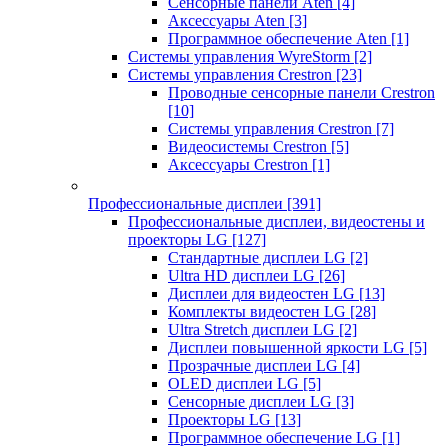
Сенсорные панели Aten
[4]
Аксессуары Aten
[3]
Программное обеспечение Aten
[1]
Системы управления WyreStorm
[2]
Системы управления Crestron
[23]
Проводные сенсорные панели Crestron
[10]
Системы управления Crestron
[7]
Видеосистемы Crestron
[5]
Аксессуары Crestron
[1]
Профессиональные дисплеи
[391]
Профессиональные дисплеи, видеостены и
проекторы LG
[127]
Стандартные дисплеи LG
[2]
Ultra HD дисплеи LG
[26]
Дисплеи для видеостен LG
[13]
Комплекты видеостен LG
[28]
Ultra Stretch дисплеи LG
[2]
Дисплеи повышенной яркости LG
[5]
Прозрачные дисплеи LG
[4]
OLED дисплеи LG
[5]
Сенсорные дисплеи LG
[3]
Проекторы LG
[13]
Программное обеспечение LG
[1]