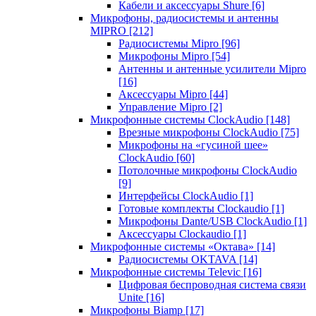
Кабели и аксессуары Shure
[6]
Микрофоны, радиосистемы и антенны
MIPRO
[212]
Радиосистемы Mipro
[96]
Микрофоны Mipro
[54]
Антенны и антенные усилители Mipro
[16]
Аксессуары Mipro
[44]
Управление Mipro
[2]
Микрофонные системы ClockAudio
[148]
Врезные микрофоны ClockAudio
[75]
Микрофоны на «гусиной шее»
ClockAudio
[60]
Потолочные микрофоны ClockAudio
[9]
Интерфейсы ClockAudio
[1]
Готовые комплекты Clockaudio
[1]
Микрофоны Dante/USB ClockAudio
[1]
Аксессуары Clockaudio
[1]
Микрофонные системы «Октава»
[14]
Радиосистемы OKTAVA
[14]
Микрофонные системы Televic
[16]
Цифровая беспроводная система связи
Unite
[16]
Микрофоны Biamp
[17]