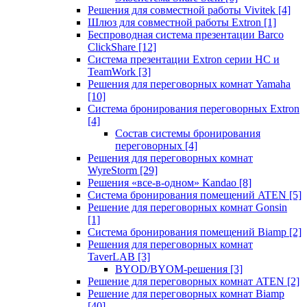
Решения для совместной работы Vivitek
[4]
Шлюз для совместной работы Extron
[1]
Беспроводная система презентации Barco
ClickShare
[12]
Система презентации Extron серии HC и
TeamWork
[3]
Решения для переговорных комнат Yamaha
[10]
Система бронирования переговорных Extron
[4]
Состав системы бронирования
переговорных
[4]
Решения для переговорных комнат
WyreStorm
[29]
Решения «все-в-одном» Kandao
[8]
Система бронирования помещений ATEN
[5]
Решение для переговорных комнат Gonsin
[1]
Система бронирования помещений Biamp
[2]
Решения для переговорных комнат
TaverLAB
[3]
BYOD/BYOM-решения
[3]
Решение для переговорных комнат ATEN
[2]
Решение для переговорных комнат Biamp
[40]