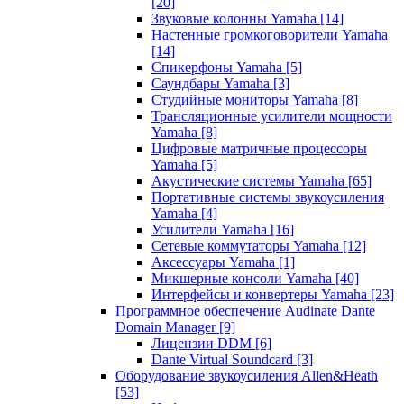
[20]
Звуковые колонны Yamaha
[14]
Настенные громкоговорители Yamaha
[14]
Спикерфоны Yamaha
[5]
Саундбары Yamaha
[3]
Студийные мониторы Yamaha
[8]
Трансляционные усилители мощности
Yamaha
[8]
Цифровые матричные процессоры
Yamaha
[5]
Акустические системы Yamaha
[65]
Портативные системы звукоусиления
Yamaha
[4]
Усилители Yamaha
[16]
Сетевые коммутаторы Yamaha
[12]
Аксессуары Yamaha
[1]
Микшерные консоли Yamaha
[40]
Интерфейсы и конвертеры Yamaha
[23]
Программное обеспечение Audinate Dante
Domain Manager
[9]
Лицензии DDM
[6]
Dante Virtual Soundcard
[3]
Оборудование звукоусиления Allen&Heath
[53]