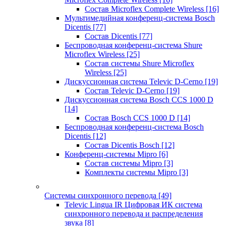
Состав Microflex Complete Wireless
[16]
Мультимедийная конференц-система Bosch
Dicentis
[77]
Состав Dicentis
[77]
Беспроводная конференц-система Shure
Microflex Wireless
[25]
Состав системы Shure Microflex
Wireless
[25]
Дискуссионная система Televic D-Cerno
[19]
Состав Televic D-Cerno
[19]
Дискуссионная система Bosch CCS 1000 D
[14]
Состав Bosch CCS 1000 D
[14]
Беспроводная конференц-система Bosch
Dicentis
[12]
Состав Dicentis Bosch
[12]
Конференц-системы Mipro
[6]
Состав системы Mipro
[3]
Комплекты системы Mipro
[3]
Системы синхронного перевода
[49]
Televic Lingua IR Цифровая ИК система
синхронного перевода и распределения
звука
[8]