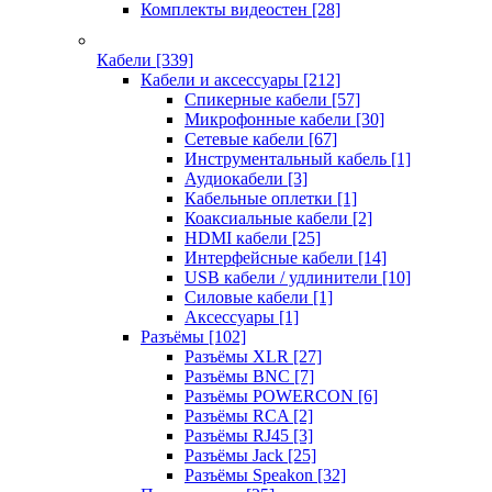
Комплекты видеостен
[28]
Кабели
[339]
Кабели и аксессуары
[212]
Спикерные кабели
[57]
Микрофонные кабели
[30]
Сетевые кабели
[67]
Инструментальный кабель
[1]
Аудиокабели
[3]
Кабельные оплетки
[1]
Коаксиальные кабели
[2]
HDMI кабели
[25]
Интерфейсные кабели
[14]
USB кабели / удлинители
[10]
Силовые кабели
[1]
Аксессуары
[1]
Разъёмы
[102]
Разъёмы XLR
[27]
Разъёмы BNC
[7]
Разъёмы POWERCON
[6]
Разъёмы RCA
[2]
Разъёмы RJ45
[3]
Разъёмы Jack
[25]
Разъёмы Speakon
[32]