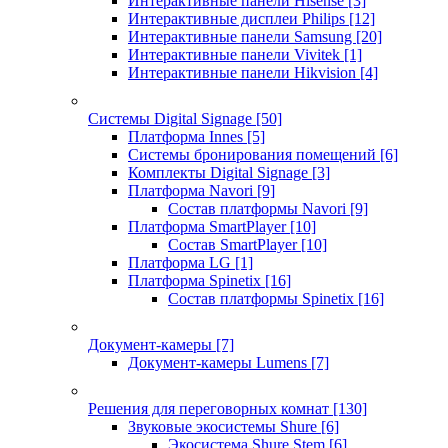
Интерактивные панели Hisense
[3]
Интерактивные дисплеи Philips
[12]
Интерактивные панели Samsung
[20]
Интерактивные панели Vivitek
[1]
Интерактивные панели Hikvision
[4]
Системы Digital Signage
[50]
Платформа Innes
[5]
Системы бронирования помещений
[6]
Комплекты Digital Signage
[3]
Платформа Navori
[9]
Состав платформы Navori
[9]
Платформа SmartPlayer
[10]
Состав SmartPlayer
[10]
Платформа LG
[1]
Платформа Spinetix
[16]
Состав платформы Spinetix
[16]
Документ-камеры
[7]
Документ-камеры Lumens
[7]
Решения для переговорных комнат
[130]
Звуковые экосистемы Shure
[6]
Экосистема Shure Stem
[6]