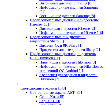
Витринные дисплеи Sumsung
[6]
Информационные дисплеи Samsung
[24]
Гостиничные дисплеи Samsung
[8]
Профессиональные дисплеи и видеостены
Hisense
[18]
Дисплеи для видеостен Hisense
[2]
Информационные дисплеи Hisense
[16]
Профессиональные ЖК дисплеи и
видеостены Sharp
[3]
Дисплеи 4K и 8K Sharp
[1]
Профессиональные дисплеи Sharp
[2]
Профессиональные дисплеи, видеостены,
LED Hikvision
[11]
Панели для видеостен Hikvision
[3]
Информационные дисплеи Hikvision со
встроенной ОС Andriod
[1]
Крепления для экранов и видеостен
Hikvision
[7]
Светодиодные экраны
[143]
Светодиодные экраны AET
[35]
Cерия Koala
[5]
Серия AT
[9]