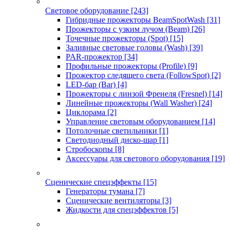
Световое оборудование
[243]
Гибридные прожекторы BeamSpotWash
[31]
Прожекторы с узким лучом (Beam)
[26]
Точечные прожекторы (Spot)
[15]
Заливные световые головы (Wash)
[39]
PAR-прожектор
[34]
Профильные прожекторы (Profile)
[9]
Прожектор следящего света (FollowSpot)
[2]
LED-бар (Bar)
[4]
Прожекторы с линзой Френеля (Fresnel)
[14]
Линейные прожекторы (Wall Washer)
[24]
Циклорама
[2]
Управление световым оборудованием
[14]
Потолочные светильники
[1]
Светодиодный диско-шар
[1]
Стробоскопы
[8]
Аксессуары для светового оборудования
[19]
Сценические спецэффекты
[15]
Генераторы тумана
[7]
Сценические вентиляторы
[3]
Жидкости для спецэффектов
[5]