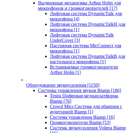
Выдвижные механизмы Arthur Holm для
микрофонов и громкоговорителей
[17]
Лифтовая система DynamicTalk для
микрофона
[4]
Лифтовая система DynamicTalkH для
микрофона
[1]
Лифтовая система DynamicTalk
UnderCover
[3]
Пассивная система MicConnect для
микрофона
[1]
Лифтовая система DynamicTalkB для
настольного микрофона
[1]
Встраиваемые громкоговорители
Arthur Holm
[1]
Оборудование звукоусиления
[1150]
Системы управления звуком Biamp
[186]
Tesira Цифровая медиаплатформа
Biamp
[76]
Crowd Mics Система для общения с
аудиторией Biamp
[1]
Система управления Biamp
[16]
Громкоговорители Biamp
[53]
Система звукоусиления Voltera Biamp