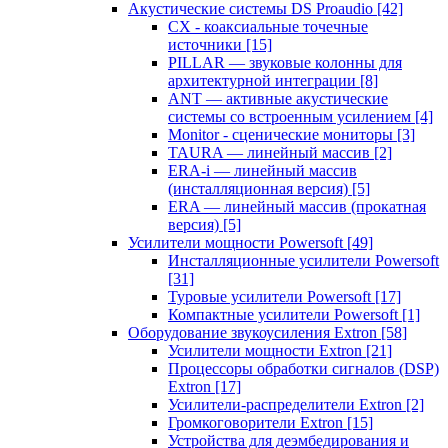
Акустические системы DS Proaudio
[42]
CX - коаксиальные точечные
источники
[15]
PILLAR — звуковые колонны для
архитектурной интеграции
[8]
ANT — активные акустические
системы со встроенным усилением
[4]
Monitor - сценические мониторы
[3]
TAURA — линейный массив
[2]
ERA-i — линейный массив
(инсталляционная версия)
[5]
ERA — линейный массив (прокатная
версия)
[5]
Усилители мощности Powersoft
[49]
Инсталляционные усилители Powersoft
[31]
Туровые усилители Powersoft
[17]
Компактные усилители Powersoft
[1]
Оборудование звукоусиления Extron
[58]
Усилители мощности Extron
[21]
Процессоры обработки сигналов (DSP)
Extron
[17]
Усилители-распределители Extron
[2]
Громкоговорители Extron
[15]
Устройства для деэмбедирования и