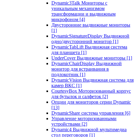
Dynamic3Talk Мониторы с
уникальным механизмом
трансформации и выдвижным
микрофоном
[4]
Двусторонние выдвижные мониторы
[1]
DynamicSignatureDisplay Выдвижной
одно/двусторонний монитор
[1]
DynamicTabLift Выдвижная система
для планшета
[1]
UnderCover Выдвижные мониторы
[1]
DynamicChairDisplay Выдвижной
монитор для встраивания в
подлокотник
[1]
DynamicVision Выдвижная система для
камер ВКС
[1]
CourtesyBox Моторизованный корпус
для бутылок и салфеток
[2]
Опции для мониторов серии Dynamic
[13]
DynamicShare система управления
[6]
Управление моторизованными
устройствами
[2]
Dynamic4 Выдвижной мультимедиа
стол переговоров
[1]