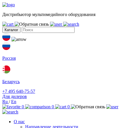
Дистрибьютор мультимедийного оборудования
Каталог
Россия
Беларусь
+7 495 640-75-57
Для дилеров
Ru
/
En
0
0
0
О нас
Направление деятельности