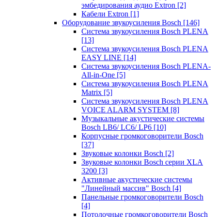
эмбедирования аудио Extron
[2]
Кабели Extron
[1]
Оборудование звукоусиления Bosch
[146]
Система звукоусиления Bosch PLENA
[13]
Система звукоусиления Bosch PLENA
EASY LINE
[14]
Система звукоусиления Bosch PLENA-
All-in-One
[5]
Система звукоусиления Bosch PLENA
Matrix
[5]
Система звукоусиления Bosch PLENA
VOICE ALARM SYSTEM
[8]
Музыкальные акустические системы
Bosch LB6/ LC6/ LP6
[10]
Корпусные громкоговорители Bosch
[37]
Звуковые колонки Bosch
[2]
Звуковые колонки Bosch серии XLA
3200
[3]
Активные акустические системы
"Линейный массив" Bosch
[4]
Панельные громкоговорители Bosch
[4]
Потолочные громкоговорители Bosch