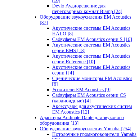
[16]
Devio Аудиорешение для
переговорных комнат Biamp
[24]
Оборудование звукоусиления EM Acoustics
[87]
Акустические системы EM Acoustics
HALO
[8]
Сабвуферы EM Acoustics серии S
[16]
Акустические системы EM Acoustics
серии EMS
[18]
Акустические системы EM Acoustics
серии Reference
[10]
Акустические системы EM Acoustics
серии i
[4]
Сценические мониторы EM Acoustics
[6]
Усилители EM Acoustics
[9]
Сабвуферы EM Acoustics серии CS
(кардиоидные)
[4]
Аксессуары для акустических систем
EM Acoustics
[12]
Адаптеры Audinate Dante для звукового
оборудования
[13]
Оборудование звукоусиления Yamaha
[254]
Потолочные громкоговорители Yamaha