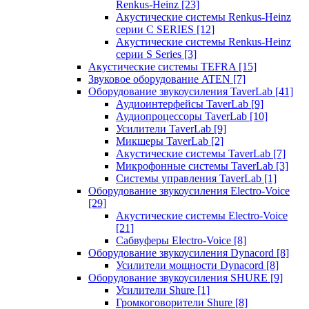
Renkus-Heinz
[23]
Акустические системы Renkus-Heinz
серии C SERIES
[12]
Акустические системы Renkus-Heinz
серии S Series
[3]
Акустические системы TEFRA
[15]
Звуковое оборудование ATEN
[7]
Оборудование звукоусиления TaverLab
[41]
Аудиоинтерфейсы TaverLab
[9]
Аудиопроцессоры TaverLab
[10]
Усилители TaverLab
[9]
Микшеры TaverLab
[2]
Акустические системы TaverLab
[7]
Микрофонные системы TaverLab
[3]
Системы управления TaverLab
[1]
Оборудование звукоусиления Electro-Voice
[29]
Акустические системы Electro-Voice
[21]
Сабвуферы Electro-Voice
[8]
Оборудование звукоусиления Dynacord
[8]
Усилители мощности Dynacord
[8]
Оборудование звукоусиления SHURE
[9]
Усилители Shure
[1]
Громкоговорители Shure
[8]