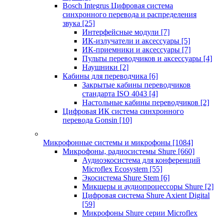
Bosch Integrus Цифровая система
синхронного перевода и распределения
звука
[25]
Интерфейсные модули
[7]
ИК-излучатели и аксессуары
[5]
ИК-приемники и аксессуары
[7]
Пульты переводчиков и аксессуары
[4]
Наушники
[2]
Кабины для переводчика
[6]
Закрытые кабины переводчиков
стандарта ISO 4043
[4]
Настольные кабины переводчиков
[2]
Цифровая ИК система синхронного
перевода Gonsin
[10]
Микрофонные системы и микрофоны
[1084]
Микрофоны, радиосистемы Shure
[660]
Аудиоэкосистема для конференций
Microflex Ecosystem
[55]
Экосистема Shure Stem
[6]
Микшеры и аудиопроцессоры Shure
[2]
Цифровая система Shure Axient Digital
[59]
Микрофоны Shure серии Microflex