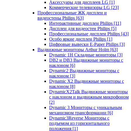
Аксессуары для дисплеев LG
[1]
Коммерческие телевизоры LG
[23]
Профессиональные ЖК дисплеи и
видеостены Philips
[63]
Интерактивные дисплеи Philips
[11]
Дисплеи для видеостен Philips
[5]
Профессиональные дисплеи Philips
[43]
Особо яркие дисплеи Philips
[1]
Цифровые вывески E-Paper Philips
[3]
Выдвижные мониторы Arthur Holm
[63]
Dynamic 1Н Складные мониторы
[3]
DB2 и DB3 Выдвижные мониторы с
наклоном
[6]
Dynamic2 Выдвижные мониторы с
наклоном
[3]
Dynamic X2 Выдвижные мониторы с
наклоном
[8]
DynamicX2Talk Выдвижные мониторы
с наклоном и выдвижным микрофоном
[2]
Dynamic 3 Мониторы с уникальным
механизмом трансформации
[6]
Dynamic3Reverse Мониторы с
подъемом из горизонтального
положения
[1]