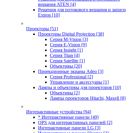
вещания ATEN
[4]
Решения для потокового вещания и записи
Extron
[10]
Проекторы
[51]
Проекторы Digital Projection
[38]
Серия M-Vision
[3]
Серия E-Vision
[9]
Серия Insight
[1]
Серия Titan
[4]
Серия Satellite
[1]
Объективы
[20]
Проекционные экраны Adeo
[3]
Серия Professional
[2]
Управление и аксессуары
[1]
Лампы и объективы для проекторов
[10]
Объективы
[2]
Лампы проекторов Hitachi, Maxell
[8]
Интерактивные устройства
[94]
* Интерактивные панели
[49]
OPS для интерактивных панелей
[2]
Интерактивные панели LG
[3]