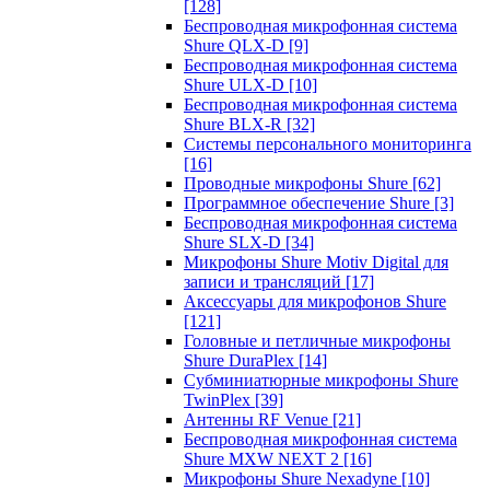
[128]
Беспроводная микрофонная система
Shure QLX-D
[9]
Беспроводная микрофонная система
Shure ULX-D
[10]
Беспроводная микрофонная система
Shure BLX-R
[32]
Системы персонального мониторинга
[16]
Проводные микрофоны Shure
[62]
Программное обеспечение Shure
[3]
Беспроводная микрофонная система
Shure SLX-D
[34]
Микрофоны Shure Motiv Digital для
записи и трансляций
[17]
Аксессуары для микрофонов Shure
[121]
Головные и петличные микрофоны
Shure DuraPlex
[14]
Субминиатюрные микрофоны Shure
TwinPlex
[39]
Антенны RF Venue
[21]
Беспроводная микрофонная система
Shure MXW NEXT 2
[16]
Микрофоны Shure Nexadyne
[10]