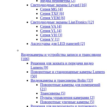
Медиа периметры
[2]
Светодиодные экраны Leyard
[16]
Серия MG
[4]
Серия TXF
[6]
Серия VEM
[6]
Светодиодные экраны LianTronics
[12]
Серия VA
[4]
Серия VL
[4]
Серия VH
[3]
Серия V
[1]
Аксессуары для LED панелей
[2]
Видеокамеры и устройства записи и трансляции
[106]
Решения для захвата и передачи видео
Lumens
[9]
Поворотные и стационарные камеры Lumens
[50]
Видеокамеры и трансиверы Bolin
[33]
Поворотные камеры для помещений
[21]
Трансиверы
[5]
Пульты управления камерами
[2]
Поворотные уличные камеры
[5]
Решения для видеозахвата и потокового