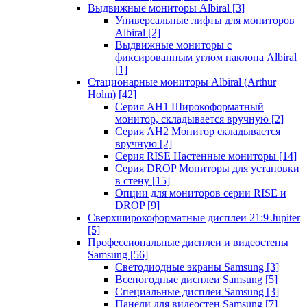
Выдвижные мониторы Albiral
[3]
Универсальные лифты для мониторов
Albiral
[2]
Выдвижные мониторы с
фиксированным углом наклона Albiral
[1]
Стационарные мониторы Albiral (Arthur
Holm)
[42]
Серия AH1 Широкоформатный
монитор, складывается вручную
[2]
Серия AH2 Монитор складывается
вручную
[2]
Серия RISE Настенные мониторы
[14]
Серия DROP Мониторы для установки
в стену
[15]
Опции для мониторов серии RISE и
DROP
[9]
Сверхширокоформатные дисплеи 21:9 Jupiter
[5]
Профессиональные дисплеи и видеостены
Samsung
[56]
Светодиодные экраны Samsung
[3]
Всепогодные дисплеи Samsung
[5]
Специальные дисплеи Samsung
[3]
Панели для видеостен Samsung
[7]