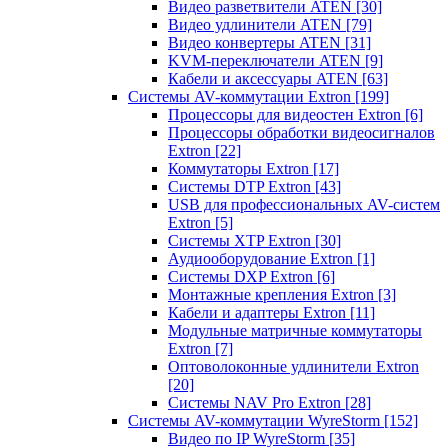
Видео разветвители ATEN
[30]
Видео удлинители ATEN
[79]
Видео конвертеры ATEN
[31]
KVM-переключатели ATEN
[9]
Кабели и аксессуары ATEN
[63]
Системы AV-коммутации Extron
[199]
Процессоры для видеостен Extron
[6]
Процессоры обработки видеосигналов
Extron
[22]
Коммутаторы Extron
[17]
Системы DTP Extron
[43]
USB для профессиональных AV-систем
Extron
[5]
Системы XTP Extron
[30]
Аудиооборудование Extron
[1]
Системы DXP Extron
[6]
Монтажные крепления Extron
[3]
Кабели и адаптеры Extron
[11]
Модульные матричные коммутаторы
Extron
[7]
Оптоволоконные удлинители Extron
[20]
Системы NAV Pro Extron
[28]
Системы AV-коммутации WyreStorm
[152]
Видео по IP WyreStorm
[35]