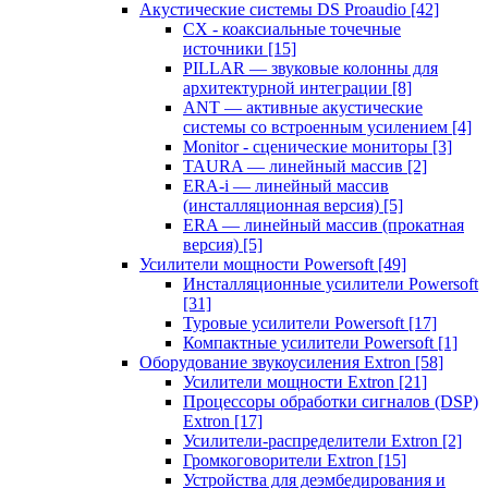
Акустические системы DS Proaudio
[42]
CX - коаксиальные точечные
источники
[15]
PILLAR — звуковые колонны для
архитектурной интеграции
[8]
ANT — активные акустические
системы со встроенным усилением
[4]
Monitor - сценические мониторы
[3]
TAURA — линейный массив
[2]
ERA-i — линейный массив
(инсталляционная версия)
[5]
ERA — линейный массив (прокатная
версия)
[5]
Усилители мощности Powersoft
[49]
Инсталляционные усилители Powersoft
[31]
Туровые усилители Powersoft
[17]
Компактные усилители Powersoft
[1]
Оборудование звукоусиления Extron
[58]
Усилители мощности Extron
[21]
Процессоры обработки сигналов (DSP)
Extron
[17]
Усилители-распределители Extron
[2]
Громкоговорители Extron
[15]
Устройства для деэмбедирования и