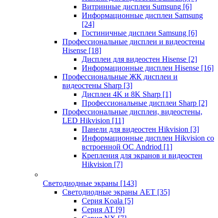
Витринные дисплеи Sumsung
[6]
Информационные дисплеи Samsung
[24]
Гостиничные дисплеи Samsung
[6]
Профессиональные дисплеи и видеостены
Hisense
[18]
Дисплеи для видеостен Hisense
[2]
Информационные дисплеи Hisense
[16]
Профессиональные ЖК дисплеи и
видеостены Sharp
[3]
Дисплеи 4K и 8K Sharp
[1]
Профессиональные дисплеи Sharp
[2]
Профессиональные дисплеи, видеостены,
LED Hikvision
[11]
Панели для видеостен Hikvision
[3]
Информационные дисплеи Hikvision со
встроенной ОС Andriod
[1]
Крепления для экранов и видеостен
Hikvision
[7]
Светодиодные экраны
[143]
Светодиодные экраны AET
[35]
Cерия Koala
[5]
Серия AT
[9]