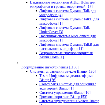
Выдвижные механизмы Arthur Holm для
микрофонов и громкоговорителей
[17]
Лифтовая система DynamicTalk для
микрофона
[4]
Лифтовая система DynamicTalkH для
микрофона
[1]
Лифтовая система DynamicTalk
UnderCover
[3]
Пассивная система MicConnect для
микрофона
[1]
Лифтовая система DynamicTalkB для
настольного микрофона
[1]
Встраиваемые громкоговорители
Arthur Holm
[1]
Оборудование звукоусиления
[1150]
Системы управления звуком Biamp
[186]
Tesira Цифровая медиаплатформа
Biamp
[76]
Crowd Mics Система для общения с
аудиторией Biamp
[1]
Система управления Biamp
[16]
Громкоговорители Biamp
[53]
Система звукоусиления Voltera Biamp