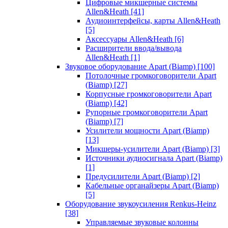
Цифровые микшерные системы
Allen&Heath
[41]
Аудиоинтерфейсы, карты Allen&Heath
[5]
Аксессуары Allen&Heath
[6]
Расширители ввода/вывода
Allen&Heath
[1]
Звуковое оборудование Apart (Biamp)
[100]
Потолочные громкоговорители Apart
(Biamp)
[27]
Корпусные громкоговорители Apart
(Biamp)
[42]
Рупорные громкоговорители Apart
(Biamp)
[7]
Усилители мощности Apart (Biamp)
[13]
Микшеры-усилители Apart (Biamp)
[3]
Источники аудиосигнала Apart (Biamp)
[1]
Предусилители Apart (Biamp)
[2]
Кабельные органайзеры Apart (Biamp)
[5]
Оборудование звукоусиления Renkus-Heinz
[38]
Управляемые звуковые колонны