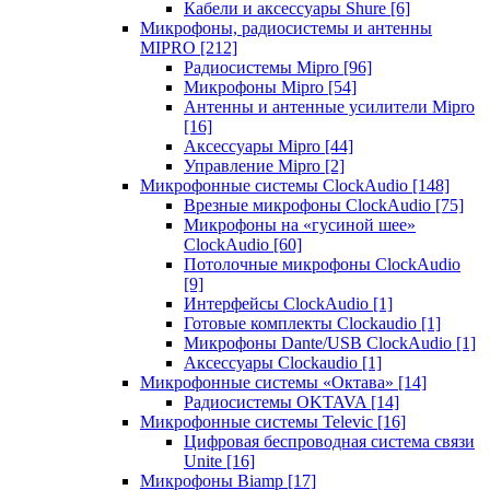
Кабели и аксессуары Shure
[6]
Микрофоны, радиосистемы и антенны
MIPRO
[212]
Радиосистемы Mipro
[96]
Микрофоны Mipro
[54]
Антенны и антенные усилители Mipro
[16]
Аксессуары Mipro
[44]
Управление Mipro
[2]
Микрофонные системы ClockAudio
[148]
Врезные микрофоны ClockAudio
[75]
Микрофоны на «гусиной шее»
ClockAudio
[60]
Потолочные микрофоны ClockAudio
[9]
Интерфейсы ClockAudio
[1]
Готовые комплекты Clockaudio
[1]
Микрофоны Dante/USB ClockAudio
[1]
Аксессуары Clockaudio
[1]
Микрофонные системы «Октава»
[14]
Радиосистемы OKTAVA
[14]
Микрофонные системы Televic
[16]
Цифровая беспроводная система связи
Unite
[16]
Микрофоны Biamp
[17]