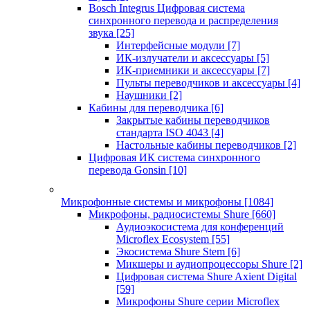
Bosch Integrus Цифровая система
синхронного перевода и распределения
звука
[25]
Интерфейсные модули
[7]
ИК-излучатели и аксессуары
[5]
ИК-приемники и аксессуары
[7]
Пульты переводчиков и аксессуары
[4]
Наушники
[2]
Кабины для переводчика
[6]
Закрытые кабины переводчиков
стандарта ISO 4043
[4]
Настольные кабины переводчиков
[2]
Цифровая ИК система синхронного
перевода Gonsin
[10]
Микрофонные системы и микрофоны
[1084]
Микрофоны, радиосистемы Shure
[660]
Аудиоэкосистема для конференций
Microflex Ecosystem
[55]
Экосистема Shure Stem
[6]
Микшеры и аудиопроцессоры Shure
[2]
Цифровая система Shure Axient Digital
[59]
Микрофоны Shure серии Microflex