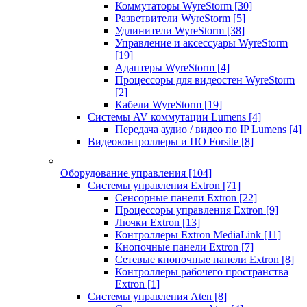
Коммутаторы WyreStorm
[30]
Разветвители WyreStorm
[5]
Удлинители WyreStorm
[38]
Управление и аксессуары WyreStorm
[19]
Адаптеры WyreStorm
[4]
Процессоры для видеостен WyreStorm
[2]
Кабели WyreStorm
[19]
Системы AV коммутации Lumens
[4]
Передача аудио / видео по IP Lumens
[4]
Видеоконтроллеры и ПО Forsite
[8]
Оборудование управления
[104]
Системы управления Extron
[71]
Сенсорные панели Extron
[22]
Процессоры управления Extron
[9]
Лючки Extron
[13]
Контроллеры Extron MediaLink
[11]
Кнопочные панели Extron
[7]
Сетевые кнопочные панели Extron
[8]
Контроллеры рабочего пространства
Extron
[1]
Системы управления Aten
[8]