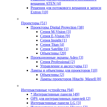
вещания ATEN
[4]
Решения для потокового вещания и записи
Extron
[10]
Проекторы
[51]
Проекторы Digital Projection
[38]
Серия M-Vision
[3]
Серия E-Vision
[9]
Серия Insight
[1]
Серия Titan
[4]
Серия Satellite
[1]
Объективы
[20]
Проекционные экраны Adeo
[3]
Серия Professional
[2]
Управление и аксессуары
[1]
Лампы и объективы для проекторов
[10]
Объективы
[2]
Лампы проекторов Hitachi, Maxell
[8]
Интерактивные устройства
[94]
* Интерактивные панели
[49]
OPS для интерактивных панелей
[2]
Интерактивные панели LG
[3]