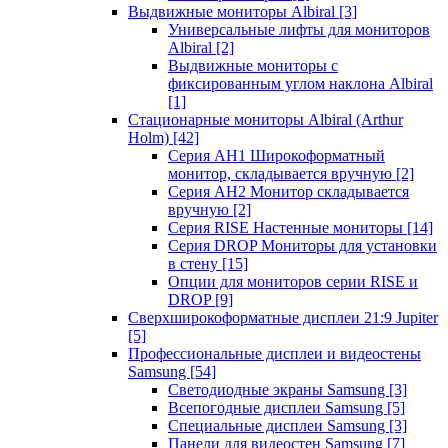
Выдвижные мониторы Albiral
[3]
Универсальные лифты для мониторов
Albiral
[2]
Выдвижные мониторы с
фиксированным углом наклона Albiral
[1]
Стационарные мониторы Albiral (Arthur
Holm)
[42]
Серия AH1 Широкоформатный
монитор, складывается вручную
[2]
Серия AH2 Монитор складывается
вручную
[2]
Серия RISE Настенные мониторы
[14]
Серия DROP Мониторы для установки
в стену
[15]
Опции для мониторов серии RISE и
DROP
[9]
Сверхширокоформатные дисплеи 21:9 Jupiter
[5]
Профессиональные дисплеи и видеостены
Samsung
[54]
Светодиодные экраны Samsung
[3]
Всепогодные дисплеи Samsung
[5]
Специальные дисплеи Samsung
[3]
Панели для видеостен Samsung
[7]