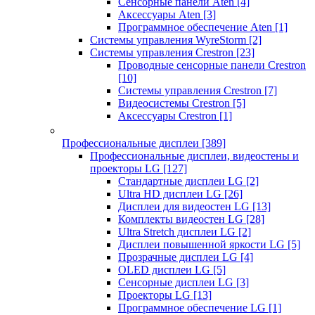
Сенсорные панели Aten
[4]
Аксессуары Aten
[3]
Программное обеспечение Aten
[1]
Системы управления WyreStorm
[2]
Системы управления Crestron
[23]
Проводные сенсорные панели Crestron
[10]
Системы управления Crestron
[7]
Видеосистемы Crestron
[5]
Аксессуары Crestron
[1]
Профессиональные дисплеи
[389]
Профессиональные дисплеи, видеостены и
проекторы LG
[127]
Стандартные дисплеи LG
[2]
Ultra HD дисплеи LG
[26]
Дисплеи для видеостен LG
[13]
Комплекты видеостен LG
[28]
Ultra Stretch дисплеи LG
[2]
Дисплеи повышенной яркости LG
[5]
Прозрачные дисплеи LG
[4]
OLED дисплеи LG
[5]
Сенсорные дисплеи LG
[3]
Проекторы LG
[13]
Программное обеспечение LG
[1]