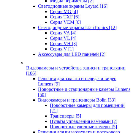
Медиа периметры
[2]
Светодиодные экраны Leyard
[16]
Серия MG
[4]
Серия TXF
[6]
Серия VEM
[6]
Светодиодные экраны LianTronics
[12]
Серия VA
[4]
Серия VL
[4]
Серия VH
[3]
Серия V
[1]
Аксессуары для LED панелей
[2]
Видеокамеры и устройства записи и трансляции
[106]
Решения для захвата и передачи видео
Lumens
[9]
Поворотные и стационарные камеры Lumens
[50]
Видеокамеры и трансиверы Bolin
[33]
Поворотные камеры для помещений
[21]
Трансиверы
[5]
Пульты управления камерами
[2]
Поворотные уличные камеры
[5]
Решения для видеозахвата и потокового