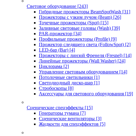
Световое оборудование
[243]
Гибридные прожекторы BeamSpotWash
[31]
Прожекторы с узким лучом (Beam)
[26]
Точечные прожекторы (Spot)
[15]
Заливные световые головы (Wash)
[39]
PAR-прожектор
[34]
Профильные прожекторы (Profile)
[9]
Прожектор следящего света (FollowSpot)
[2]
LED-бар (Bar)
[4]
Прожекторы с линзой Френеля (Fresnel)
[14]
Линейные прожекторы (Wall Washer)
[24]
Циклорама
[2]
Управление световым оборудованием
[14]
Потолочные светильники
[1]
Светодиодный диско-шар
[1]
Стробоскопы
[8]
Аксессуары для светового оборудования
[19]
Сценические спецэффекты
[15]
Генераторы тумана
[7]
Сценические вентиляторы
[3]
Жидкости для спецэффектов
[5]