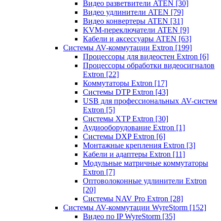
Видео разветвители ATEN
[30]
Видео удлинители ATEN
[79]
Видео конвертеры ATEN
[31]
KVM-переключатели ATEN
[9]
Кабели и аксессуары ATEN
[63]
Системы AV-коммутации Extron
[199]
Процессоры для видеостен Extron
[6]
Процессоры обработки видеосигналов
Extron
[22]
Коммутаторы Extron
[17]
Системы DTP Extron
[43]
USB для профессиональных AV-систем
Extron
[5]
Системы XTP Extron
[30]
Аудиооборудование Extron
[1]
Системы DXP Extron
[6]
Монтажные крепления Extron
[3]
Кабели и адаптеры Extron
[11]
Модульные матричные коммутаторы
Extron
[7]
Оптоволоконные удлинители Extron
[20]
Системы NAV Pro Extron
[28]
Системы AV-коммутации WyreStorm
[152]
Видео по IP WyreStorm
[35]