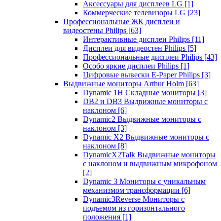
Аксессуары для дисплеев LG
[1]
Коммерческие телевизоры LG
[23]
Профессиональные ЖК дисплеи и
видеостены Philips
[63]
Интерактивные дисплеи Philips
[11]
Дисплеи для видеостен Philips
[5]
Профессиональные дисплеи Philips
[43]
Особо яркие дисплеи Philips
[1]
Цифровые вывески E-Paper Philips
[3]
Выдвижные мониторы Arthur Holm
[63]
Dynamic 1Н Складные мониторы
[3]
DB2 и DB3 Выдвижные мониторы с
наклоном
[6]
Dynamic2 Выдвижные мониторы с
наклоном
[3]
Dynamic X2 Выдвижные мониторы с
наклоном
[8]
DynamicX2Talk Выдвижные мониторы
с наклоном и выдвижным микрофоном
[2]
Dynamic 3 Мониторы с уникальным
механизмом трансформации
[6]
Dynamic3Reverse Мониторы с
подъемом из горизонтального
положения
[1]