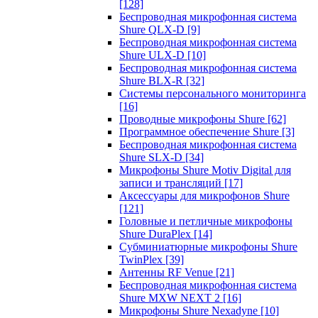
[128]
Беспроводная микрофонная система
Shure QLX-D
[9]
Беспроводная микрофонная система
Shure ULX-D
[10]
Беспроводная микрофонная система
Shure BLX-R
[32]
Системы персонального мониторинга
[16]
Проводные микрофоны Shure
[62]
Программное обеспечение Shure
[3]
Беспроводная микрофонная система
Shure SLX-D
[34]
Микрофоны Shure Motiv Digital для
записи и трансляций
[17]
Аксессуары для микрофонов Shure
[121]
Головные и петличные микрофоны
Shure DuraPlex
[14]
Субминиатюрные микрофоны Shure
TwinPlex
[39]
Антенны RF Venue
[21]
Беспроводная микрофонная система
Shure MXW NEXT 2
[16]
Микрофоны Shure Nexadyne
[10]