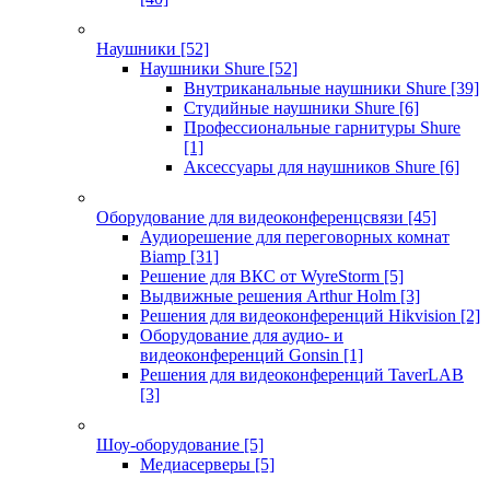
Наушники
[52]
Наушники Shure
[52]
Внутриканальные наушники Shure
[39]
Студийные наушники Shure
[6]
Профессиональные гарнитуры Shure
[1]
Аксессуары для наушников Shure
[6]
Оборудование для видеоконференцсвязи
[45]
Аудиорешение для переговорных комнат
Biamp
[31]
Решение для ВКС от WyreStorm
[5]
Выдвижные решения Arthur Holm
[3]
Решения для видеоконференций Hikvision
[2]
Оборудование для аудио- и
видеоконференций Gonsin
[1]
Решения для видеоконференций TaverLAB
[3]
Шоу-оборудование
[5]
Медиасерверы
[5]