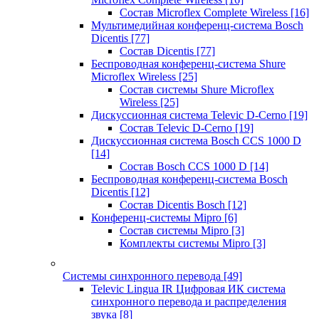
Состав Microflex Complete Wireless
[16]
Мультимедийная конференц-система Bosch
Dicentis
[77]
Состав Dicentis
[77]
Беспроводная конференц-система Shure
Microflex Wireless
[25]
Состав системы Shure Microflex
Wireless
[25]
Дискуссионная система Televic D-Cerno
[19]
Состав Televic D-Cerno
[19]
Дискуссионная система Bosch CCS 1000 D
[14]
Состав Bosch CCS 1000 D
[14]
Беспроводная конференц-система Bosch
Dicentis
[12]
Состав Dicentis Bosch
[12]
Конференц-системы Mipro
[6]
Состав системы Mipro
[3]
Комплекты системы Mipro
[3]
Системы синхронного перевода
[49]
Televic Lingua IR Цифровая ИК система
синхронного перевода и распределения
звука
[8]