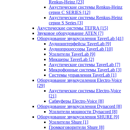
Renkus-Heinz
[23]
Акустические системы Renkus-Heinz
серии C SERIES
[12]
Акустические системы Renkus-Heinz
серии S Series
[3]
Акустические системы TEFRA
[15]
Звуковое оборудование ATEN
[7]
Оборудование звукоусиления TaverLab
[41]
Аудиоинтерфейсы TaverLab
[9]
Аудиопроцессоры TaverLab
[10]
Усилители TaverLab
[9]
Микшеры TaverLab
[2]
Акустические системы TaverLab
[7]
Микрофонные системы TaverLab
[3]
Системы управления TaverLab
[1]
Оборудование звукоусиления Electro-Voice
[29]
Акустические системы Electro-Voice
[21]
Сабвуферы Electro-Voice
[8]
Оборудование звукоусиления Dynacord
[8]
Усилители мощности Dynacord
[8]
Оборудование звукоусиления SHURE
[9]
Усилители Shure
[1]
Громкоговорители Shure
[8]