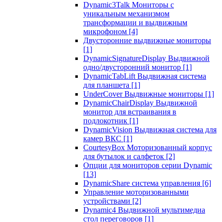
Dynamic3Talk Мониторы с
уникальным механизмом
трансформации и выдвижным
микрофоном
[4]
Двусторонние выдвижные мониторы
[1]
DynamicSignatureDisplay Выдвижной
одно/двусторонний монитор
[1]
DynamicTabLift Выдвижная система
для планшета
[1]
UnderCover Выдвижные мониторы
[1]
DynamicChairDisplay Выдвижной
монитор для встраивания в
подлокотник
[1]
DynamicVision Выдвижная система для
камер ВКС
[1]
CourtesyBox Моторизованный корпус
для бутылок и салфеток
[2]
Опции для мониторов серии Dynamic
[13]
DynamicShare система управления
[6]
Управление моторизованными
устройствами
[2]
Dynamic4 Выдвижной мультимедиа
стол переговоров
[1]