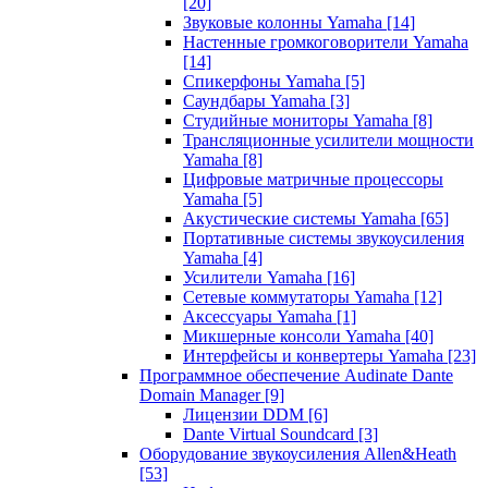
[20]
Звуковые колонны Yamaha
[14]
Настенные громкоговорители Yamaha
[14]
Спикерфоны Yamaha
[5]
Саундбары Yamaha
[3]
Студийные мониторы Yamaha
[8]
Трансляционные усилители мощности
Yamaha
[8]
Цифровые матричные процессоры
Yamaha
[5]
Акустические системы Yamaha
[65]
Портативные системы звукоусиления
Yamaha
[4]
Усилители Yamaha
[16]
Сетевые коммутаторы Yamaha
[12]
Аксессуары Yamaha
[1]
Микшерные консоли Yamaha
[40]
Интерфейсы и конвертеры Yamaha
[23]
Программное обеспечение Audinate Dante
Domain Manager
[9]
Лицензии DDM
[6]
Dante Virtual Soundcard
[3]
Оборудование звукоусиления Allen&Heath
[53]