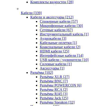
Комплекты видеостен
[28]
Кабели
[339]
Кабели и аксессуары
[212]
Спикерные кабели
[57]
Микрофонные кабели
[30]
Сетевые кабели
[67]
Инструментальный кабель
[1]
Аудиокабели
[3]
Кабельные оплетки
[1]
Коаксиальные кабели
[2]
HDMI кабели
[25]
Интерфейсные кабели
[14]
USB кабели / удлинители
[10]
Силовые кабели
[1]
Аксессуары
[1]
Разъёмы
[102]
Разъёмы XLR
[27]
Разъёмы BNC
[7]
Разъёмы POWERCON
[6]
Разъёмы RCA
[2]
Разъёмы RJ45
[3]
Разъёмы Jack
[25]
Разъёмы Speakon
[32]