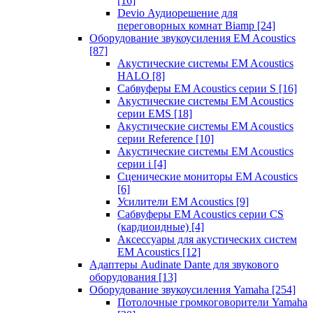
[16]
Devio Аудиорешение для
переговорных комнат Biamp
[24]
Оборудование звукоусиления EM Acoustics
[87]
Акустические системы EM Acoustics
HALO
[8]
Сабвуферы EM Acoustics серии S
[16]
Акустические системы EM Acoustics
серии EMS
[18]
Акустические системы EM Acoustics
серии Reference
[10]
Акустические системы EM Acoustics
серии i
[4]
Сценические мониторы EM Acoustics
[6]
Усилители EM Acoustics
[9]
Сабвуферы EM Acoustics серии CS
(кардиоидные)
[4]
Аксессуары для акустических систем
EM Acoustics
[12]
Адаптеры Audinate Dante для звукового
оборудования
[13]
Оборудование звукоусиления Yamaha
[254]
Потолочные громкоговорители Yamaha