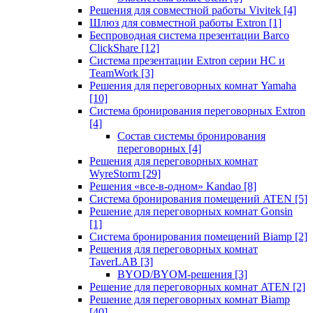
Решения для совместной работы Vivitek
[4]
Шлюз для совместной работы Extron
[1]
Беспроводная система презентации Barco
ClickShare
[12]
Система презентации Extron серии HC и
TeamWork
[3]
Решения для переговорных комнат Yamaha
[10]
Система бронирования переговорных Extron
[4]
Состав системы бронирования
переговорных
[4]
Решения для переговорных комнат
WyreStorm
[29]
Решения «все-в-одном» Kandao
[8]
Система бронирования помещений ATEN
[5]
Решение для переговорных комнат Gonsin
[1]
Система бронирования помещений Biamp
[2]
Решения для переговорных комнат
TaverLAB
[3]
BYOD/BYOM-решения
[3]
Решение для переговорных комнат ATEN
[2]
Решение для переговорных комнат Biamp
[40]