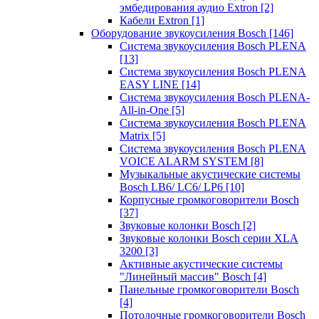
эмбедирования аудио Extron
[2]
Кабели Extron
[1]
Оборудование звукоусиления Bosch
[146]
Система звукоусиления Bosch PLENA
[13]
Система звукоусиления Bosch PLENA
EASY LINE
[14]
Система звукоусиления Bosch PLENA-
All-in-One
[5]
Система звукоусиления Bosch PLENA
Matrix
[5]
Система звукоусиления Bosch PLENA
VOICE ALARM SYSTEM
[8]
Музыкальные акустические системы
Bosch LB6/ LC6/ LP6
[10]
Корпусные громкоговорители Bosch
[37]
Звуковые колонки Bosch
[2]
Звуковые колонки Bosch серии XLA
3200
[3]
Активные акустические системы
"Линейный массив" Bosch
[4]
Панельные громкоговорители Bosch
[4]
Потолочные громкоговорители Bosch