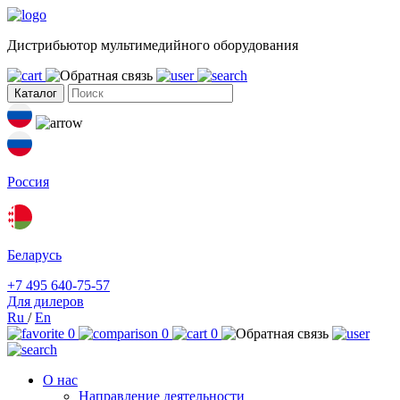
Дистрибьютор мультимедийного оборудования
Каталог
Россия
Беларусь
+7 495 640-75-57
Для дилеров
Ru
/
En
0
0
0
О нас
Направление деятельности