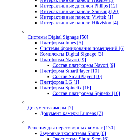
Интерактивные панели Hisense
[3]
Интерактивные дисплеи Philips
[12]
Интерактивные панели Samsung
[20]
Интерактивные панели Vivitek
[1]
Интерактивные панели Hikvision
[4]
Системы Digital Signage
[50]
Платформа Innes
[5]
Системы бронирования помещений
[6]
Комплекты Digital Signage
[3]
Платформа Navori
[9]
Состав платформы Navori
[9]
Платформа SmartPlayer
[10]
Состав SmartPlayer
[10]
Платформа LG
[1]
Платформа Spinetix
[16]
Состав платформы Spinetix
[16]
Документ-камеры
[7]
Документ-камеры Lumens
[7]
Решения для переговорных комнат
[130]
Звуковые экосистемы Shure
[6]
Экосистема Shure Stem
[6]