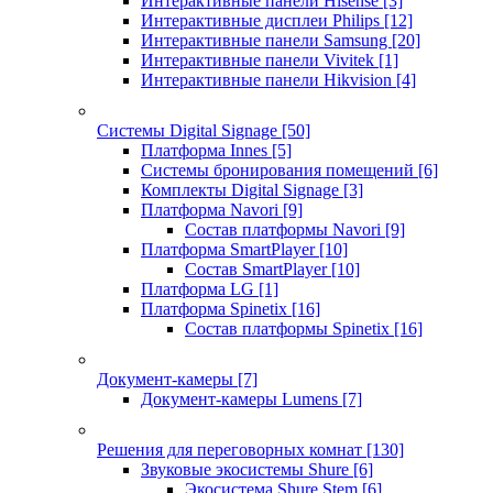
Интерактивные панели Hisense
[3]
Интерактивные дисплеи Philips
[12]
Интерактивные панели Samsung
[20]
Интерактивные панели Vivitek
[1]
Интерактивные панели Hikvision
[4]
Системы Digital Signage
[50]
Платформа Innes
[5]
Системы бронирования помещений
[6]
Комплекты Digital Signage
[3]
Платформа Navori
[9]
Состав платформы Navori
[9]
Платформа SmartPlayer
[10]
Состав SmartPlayer
[10]
Платформа LG
[1]
Платформа Spinetix
[16]
Состав платформы Spinetix
[16]
Документ-камеры
[7]
Документ-камеры Lumens
[7]
Решения для переговорных комнат
[130]
Звуковые экосистемы Shure
[6]
Экосистема Shure Stem
[6]