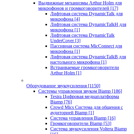
Выдвижные механизмы Arthur Holm для
микрофонов и громкоговорителей
[17]
Лифтовая система DynamicTalk для
микрофона
[4]
Лифтовая система DynamicTalkH для
микрофона
[1]
Лифтовая система DynamicTalk
UnderCover
[3]
Пассивная система MicConnect для
микрофона
[1]
Лифтовая система DynamicTalkB для
настольного микрофона
[1]
Встраиваемые громкоговорители
Arthur Holm
[1]
Оборудование звукоусиления
[1150]
Системы управления звуком Biamp
[186]
Tesira Цифровая медиаплатформа
Biamp
[76]
Crowd Mics Система для общения с
аудиторией Biamp
[1]
Система управления Biamp
[16]
Громкоговорители Biamp
[53]
Система звукоусиления Voltera Biamp