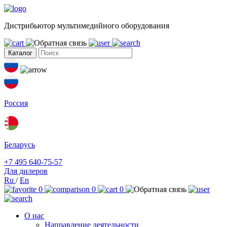
Дистрибьютор мультимедийного оборудования
Каталог
Россия
Беларусь
+7 495 640-75-57
Для дилеров
Ru
/
En
0
0
0
О нас
Направление деятельности