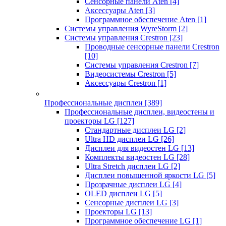
Сенсорные панели Aten
[4]
Аксессуары Aten
[3]
Программное обеспечение Aten
[1]
Системы управления WyreStorm
[2]
Системы управления Crestron
[23]
Проводные сенсорные панели Crestron
[10]
Системы управления Crestron
[7]
Видеосистемы Crestron
[5]
Аксессуары Crestron
[1]
Профессиональные дисплеи
[389]
Профессиональные дисплеи, видеостены и
проекторы LG
[127]
Стандартные дисплеи LG
[2]
Ultra HD дисплеи LG
[26]
Дисплеи для видеостен LG
[13]
Комплекты видеостен LG
[28]
Ultra Stretch дисплеи LG
[2]
Дисплеи повышенной яркости LG
[5]
Прозрачные дисплеи LG
[4]
OLED дисплеи LG
[5]
Сенсорные дисплеи LG
[3]
Проекторы LG
[13]
Программное обеспечение LG
[1]