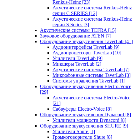
Renkus-Heinz
[23]
Акустические системы Renkus-Heinz
серии C SERIES
[12]
Акустические системы Renkus-Heinz
серии S Series
[3]
Акустические системы TEFRA
[15]
Звуковое оборудование ATEN
[7]
Оборудование звукоусиления TaverLab
[41]
Аудиоинтерфейсы TaverLab
[9]
Аудиопроцессоры TaverLab
[10]
Усилители TaverLab
[9]
Микшеры TaverLab
[2]
Акустические системы TaverLab
[7]
Микрофонные системы TaverLab
[3]
Системы управления TaverLab
[1]
Оборудование звукоусиления Electro-Voice
[29]
Акустические системы Electro-Voice
[21]
Сабвуферы Electro-Voice
[8]
Оборудование звукоусиления Dynacord
[8]
Усилители мощности Dynacord
[8]
Оборудование звукоусиления SHURE
[9]
Усилители Shure
[1]
Громкоговорители Shure
[8]