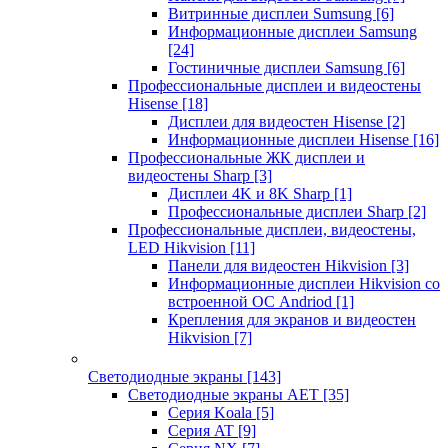
Витринные дисплеи Sumsung
[6]
Информационные дисплеи Samsung
[24]
Гостиничные дисплеи Samsung
[6]
Профессиональные дисплеи и видеостены
Hisense
[18]
Дисплеи для видеостен Hisense
[2]
Информационные дисплеи Hisense
[16]
Профессиональные ЖК дисплеи и
видеостены Sharp
[3]
Дисплеи 4K и 8K Sharp
[1]
Профессиональные дисплеи Sharp
[2]
Профессиональные дисплеи, видеостены,
LED Hikvision
[11]
Панели для видеостен Hikvision
[3]
Информационные дисплеи Hikvision со
встроенной ОС Andriod
[1]
Крепления для экранов и видеостен
Hikvision
[7]
Светодиодные экраны
[143]
Светодиодные экраны AET
[35]
Cерия Koala
[5]
Серия AT
[9]