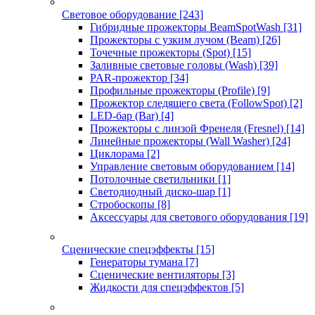
Световое оборудование
[243]
Гибридные прожекторы BeamSpotWash
[31]
Прожекторы с узким лучом (Beam)
[26]
Точечные прожекторы (Spot)
[15]
Заливные световые головы (Wash)
[39]
PAR-прожектор
[34]
Профильные прожекторы (Profile)
[9]
Прожектор следящего света (FollowSpot)
[2]
LED-бар (Bar)
[4]
Прожекторы с линзой Френеля (Fresnel)
[14]
Линейные прожекторы (Wall Washer)
[24]
Циклорама
[2]
Управление световым оборудованием
[14]
Потолочные светильники
[1]
Светодиодный диско-шар
[1]
Стробоскопы
[8]
Аксессуары для светового оборудования
[19]
Сценические спецэффекты
[15]
Генераторы тумана
[7]
Сценические вентиляторы
[3]
Жидкости для спецэффектов
[5]