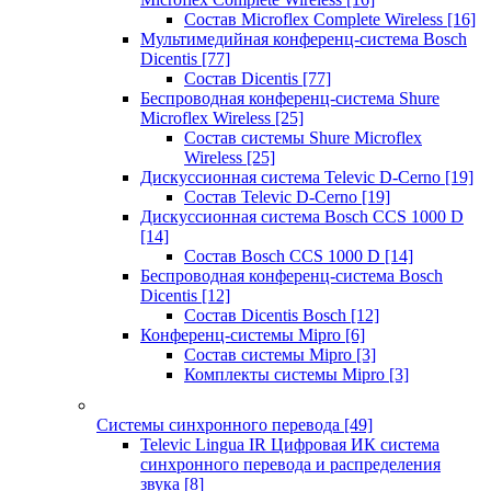
Состав Microflex Complete Wireless
[16]
Мультимедийная конференц-система Bosch
Dicentis
[77]
Состав Dicentis
[77]
Беспроводная конференц-система Shure
Microflex Wireless
[25]
Состав системы Shure Microflex
Wireless
[25]
Дискуссионная система Televic D-Cerno
[19]
Состав Televic D-Cerno
[19]
Дискуссионная система Bosch CCS 1000 D
[14]
Состав Bosch CCS 1000 D
[14]
Беспроводная конференц-система Bosch
Dicentis
[12]
Состав Dicentis Bosch
[12]
Конференц-системы Mipro
[6]
Состав системы Mipro
[3]
Комплекты системы Mipro
[3]
Системы синхронного перевода
[49]
Televic Lingua IR Цифровая ИК система
синхронного перевода и распределения
звука
[8]