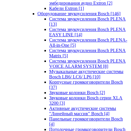
эмбедирования аудио Extron
[2]
Кабели Extron
[1]
Оборудование звукоусиления Bosch
[146]
Система звукоусиления Bosch PLENA
[13]
Система звукоусиления Bosch PLENA
EASY LINE
[14]
Система звукоусиления Bosch PLENA-
All-in-One
[5]
Система звукоусиления Bosch PLENA
Matrix
[5]
Система звукоусиления Bosch PLENA
VOICE ALARM SYSTEM
[8]
Музыкальные акустические системы
Bosch LB6/ LC6/ LP6
[10]
Корпусные громкоговорители Bosch
[37]
Звуковые колонки Bosch
[2]
Звуковые колонки Bosch серии XLA
3200
[3]
Активные акустические системы
"Линейный массив" Bosch
[4]
Панельные громкоговорители Bosch
[4]
Потолочные громкоговорители Bosch