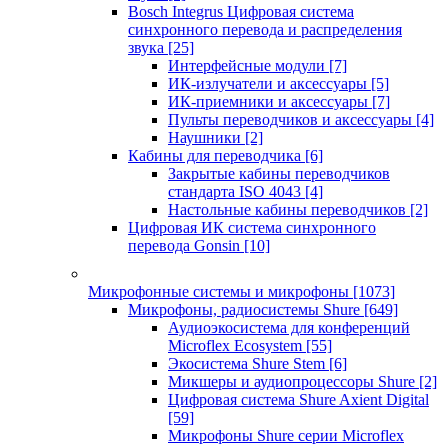
Bosch Integrus Цифровая система
синхронного перевода и распределения
звука
[25]
Интерфейсные модули
[7]
ИК-излучатели и аксессуары
[5]
ИК-приемники и аксессуары
[7]
Пульты переводчиков и аксессуары
[4]
Наушники
[2]
Кабины для переводчика
[6]
Закрытые кабины переводчиков
стандарта ISO 4043
[4]
Настольные кабины переводчиков
[2]
Цифровая ИК система синхронного
перевода Gonsin
[10]
Микрофонные системы и микрофоны
[1073]
Микрофоны, радиосистемы Shure
[649]
Аудиоэкосистема для конференций
Microflex Ecosystem
[55]
Экосистема Shure Stem
[6]
Микшеры и аудиопроцессоры Shure
[2]
Цифровая система Shure Axient Digital
[59]
Микрофоны Shure серии Microflex