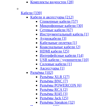
Комплекты видеостен
[28]
Кабели
[339]
Кабели и аксессуары
[212]
Спикерные кабели
[57]
Микрофонные кабели
[30]
Сетевые кабели
[67]
Инструментальный кабель
[1]
Аудиокабели
[3]
Кабельные оплетки
[1]
Коаксиальные кабели
[2]
HDMI кабели
[25]
Интерфейсные кабели
[14]
USB кабели / удлинители
[10]
Силовые кабели
[1]
Аксессуары
[1]
Разъёмы
[102]
Разъёмы XLR
[27]
Разъёмы BNC
[7]
Разъёмы POWERCON
[6]
Разъёмы RCA
[2]
Разъёмы RJ45
[3]
Разъёмы Jack
[25]
Разъёмы Speakon
[32]