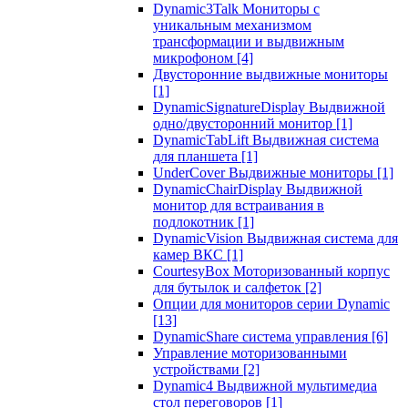
Dynamic3Talk Мониторы с
уникальным механизмом
трансформации и выдвижным
микрофоном
[4]
Двусторонние выдвижные мониторы
[1]
DynamicSignatureDisplay Выдвижной
одно/двусторонний монитор
[1]
DynamicTabLift Выдвижная система
для планшета
[1]
UnderCover Выдвижные мониторы
[1]
DynamicChairDisplay Выдвижной
монитор для встраивания в
подлокотник
[1]
DynamicVision Выдвижная система для
камер ВКС
[1]
CourtesyBox Моторизованный корпус
для бутылок и салфеток
[2]
Опции для мониторов серии Dynamic
[13]
DynamicShare система управления
[6]
Управление моторизованными
устройствами
[2]
Dynamic4 Выдвижной мультимедиа
стол переговоров
[1]