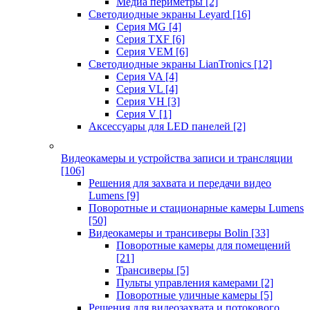
Медиа периметры
[2]
Светодиодные экраны Leyard
[16]
Серия MG
[4]
Серия TXF
[6]
Серия VEM
[6]
Светодиодные экраны LianTronics
[12]
Серия VA
[4]
Серия VL
[4]
Серия VH
[3]
Серия V
[1]
Аксессуары для LED панелей
[2]
Видеокамеры и устройства записи и трансляции
[106]
Решения для захвата и передачи видео
Lumens
[9]
Поворотные и стационарные камеры Lumens
[50]
Видеокамеры и трансиверы Bolin
[33]
Поворотные камеры для помещений
[21]
Трансиверы
[5]
Пульты управления камерами
[2]
Поворотные уличные камеры
[5]
Решения для видеозахвата и потокового