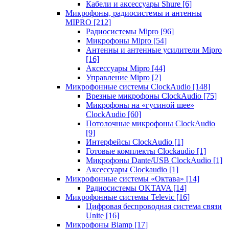
Кабели и аксессуары Shure
[6]
Микрофоны, радиосистемы и антенны
MIPRO
[212]
Радиосистемы Mipro
[96]
Микрофоны Mipro
[54]
Антенны и антенные усилители Mipro
[16]
Аксессуары Mipro
[44]
Управление Mipro
[2]
Микрофонные системы ClockAudio
[148]
Врезные микрофоны ClockAudio
[75]
Микрофоны на «гусиной шее»
ClockAudio
[60]
Потолочные микрофоны ClockAudio
[9]
Интерфейсы ClockAudio
[1]
Готовые комплекты Clockaudio
[1]
Микрофоны Dante/USB ClockAudio
[1]
Аксессуары Clockaudio
[1]
Микрофонные системы «Октава»
[14]
Радиосистемы OKTAVA
[14]
Микрофонные системы Televic
[16]
Цифровая беспроводная система связи
Unite
[16]
Микрофоны Biamp
[17]