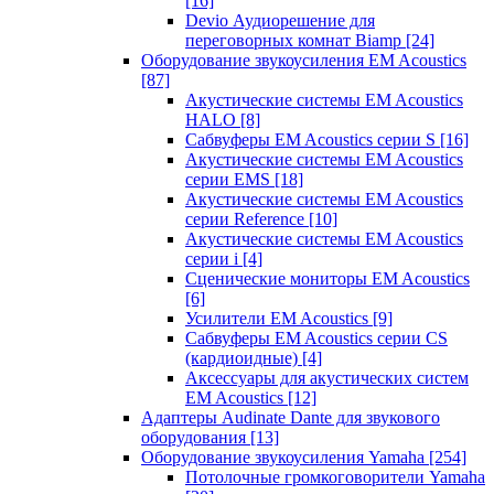
[16]
Devio Аудиорешение для
переговорных комнат Biamp
[24]
Оборудование звукоусиления EM Acoustics
[87]
Акустические системы EM Acoustics
HALO
[8]
Сабвуферы EM Acoustics серии S
[16]
Акустические системы EM Acoustics
серии EMS
[18]
Акустические системы EM Acoustics
серии Reference
[10]
Акустические системы EM Acoustics
серии i
[4]
Сценические мониторы EM Acoustics
[6]
Усилители EM Acoustics
[9]
Сабвуферы EM Acoustics серии CS
(кардиоидные)
[4]
Аксессуары для акустических систем
EM Acoustics
[12]
Адаптеры Audinate Dante для звукового
оборудования
[13]
Оборудование звукоусиления Yamaha
[254]
Потолочные громкоговорители Yamaha