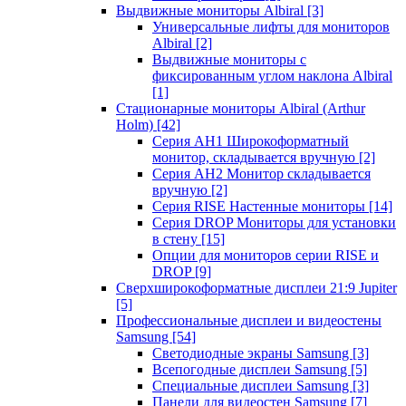
Выдвижные мониторы Albiral
[3]
Универсальные лифты для мониторов
Albiral
[2]
Выдвижные мониторы с
фиксированным углом наклона Albiral
[1]
Стационарные мониторы Albiral (Arthur
Holm)
[42]
Серия AH1 Широкоформатный
монитор, складывается вручную
[2]
Серия AH2 Монитор складывается
вручную
[2]
Серия RISE Настенные мониторы
[14]
Серия DROP Мониторы для установки
в стену
[15]
Опции для мониторов серии RISE и
DROP
[9]
Сверхширокоформатные дисплеи 21:9 Jupiter
[5]
Профессиональные дисплеи и видеостены
Samsung
[54]
Светодиодные экраны Samsung
[3]
Всепогодные дисплеи Samsung
[5]
Специальные дисплеи Samsung
[3]
Панели для видеостен Samsung
[7]