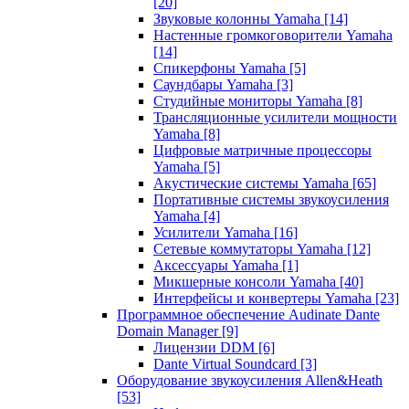
[20]
Звуковые колонны Yamaha
[14]
Настенные громкоговорители Yamaha
[14]
Спикерфоны Yamaha
[5]
Саундбары Yamaha
[3]
Студийные мониторы Yamaha
[8]
Трансляционные усилители мощности
Yamaha
[8]
Цифровые матричные процессоры
Yamaha
[5]
Акустические системы Yamaha
[65]
Портативные системы звукоусиления
Yamaha
[4]
Усилители Yamaha
[16]
Сетевые коммутаторы Yamaha
[12]
Аксессуары Yamaha
[1]
Микшерные консоли Yamaha
[40]
Интерфейсы и конвертеры Yamaha
[23]
Программное обеспечение Audinate Dante
Domain Manager
[9]
Лицензии DDM
[6]
Dante Virtual Soundcard
[3]
Оборудование звукоусиления Allen&Heath
[53]