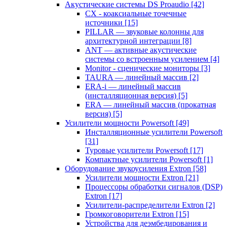
Акустические системы DS Proaudio
[42]
CX - коаксиальные точечные
источники
[15]
PILLAR — звуковые колонны для
архитектурной интеграции
[8]
ANT — активные акустические
системы со встроенным усилением
[4]
Monitor - сценические мониторы
[3]
TAURA — линейный массив
[2]
ERA-i — линейный массив
(инсталляционная версия)
[5]
ERA — линейный массив (прокатная
версия)
[5]
Усилители мощности Powersoft
[49]
Инсталляционные усилители Powersoft
[31]
Туровые усилители Powersoft
[17]
Компактные усилители Powersoft
[1]
Оборудование звукоусиления Extron
[58]
Усилители мощности Extron
[21]
Процессоры обработки сигналов (DSP)
Extron
[17]
Усилители-распределители Extron
[2]
Громкоговорители Extron
[15]
Устройства для деэмбедирования и