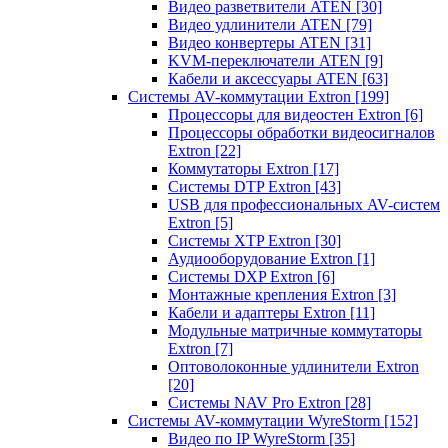
Видео разветвители ATEN
[30]
Видео удлинители ATEN
[79]
Видео конвертеры ATEN
[31]
KVM-переключатели ATEN
[9]
Кабели и аксессуары ATEN
[63]
Системы AV-коммутации Extron
[199]
Процессоры для видеостен Extron
[6]
Процессоры обработки видеосигналов
Extron
[22]
Коммутаторы Extron
[17]
Системы DTP Extron
[43]
USB для профессиональных AV-систем
Extron
[5]
Системы XTP Extron
[30]
Аудиооборудование Extron
[1]
Системы DXP Extron
[6]
Монтажные крепления Extron
[3]
Кабели и адаптеры Extron
[11]
Модульные матричные коммутаторы
Extron
[7]
Оптоволоконные удлинители Extron
[20]
Системы NAV Pro Extron
[28]
Системы AV-коммутации WyreStorm
[152]
Видео по IP WyreStorm
[35]