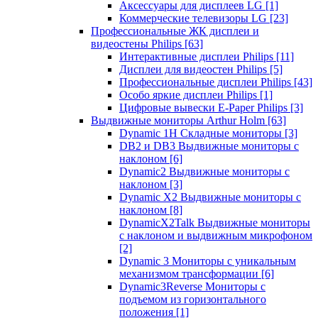
Аксессуары для дисплеев LG
[1]
Коммерческие телевизоры LG
[23]
Профессиональные ЖК дисплеи и
видеостены Philips
[63]
Интерактивные дисплеи Philips
[11]
Дисплеи для видеостен Philips
[5]
Профессиональные дисплеи Philips
[43]
Особо яркие дисплеи Philips
[1]
Цифровые вывески E-Paper Philips
[3]
Выдвижные мониторы Arthur Holm
[63]
Dynamic 1Н Складные мониторы
[3]
DB2 и DB3 Выдвижные мониторы с
наклоном
[6]
Dynamic2 Выдвижные мониторы с
наклоном
[3]
Dynamic X2 Выдвижные мониторы с
наклоном
[8]
DynamicX2Talk Выдвижные мониторы
с наклоном и выдвижным микрофоном
[2]
Dynamic 3 Мониторы с уникальным
механизмом трансформации
[6]
Dynamic3Reverse Мониторы с
подъемом из горизонтального
положения
[1]