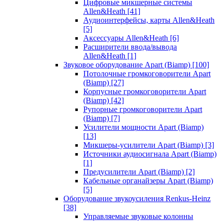
Цифровые микшерные системы
Allen&Heath
[41]
Аудиоинтерфейсы, карты Allen&Heath
[5]
Аксессуары Allen&Heath
[6]
Расширители ввода/вывода
Allen&Heath
[1]
Звуковое оборудование Apart (Biamp)
[100]
Потолочные громкоговорители Apart
(Biamp)
[27]
Корпусные громкоговорители Apart
(Biamp)
[42]
Рупорные громкоговорители Apart
(Biamp)
[7]
Усилители мощности Apart (Biamp)
[13]
Микшеры-усилители Apart (Biamp)
[3]
Источники аудиосигнала Apart (Biamp)
[1]
Предусилители Apart (Biamp)
[2]
Кабельные органайзеры Apart (Biamp)
[5]
Оборудование звукоусиления Renkus-Heinz
[38]
Управляемые звуковые колонны