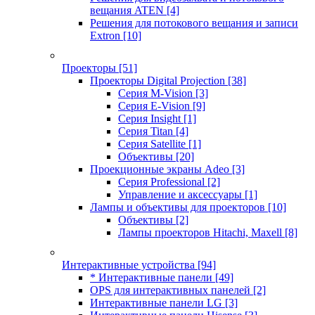
вещания ATEN
[4]
Решения для потокового вещания и записи
Extron
[10]
Проекторы
[51]
Проекторы Digital Projection
[38]
Серия M-Vision
[3]
Серия E-Vision
[9]
Серия Insight
[1]
Серия Titan
[4]
Серия Satellite
[1]
Объективы
[20]
Проекционные экраны Adeo
[3]
Серия Professional
[2]
Управление и аксессуары
[1]
Лампы и объективы для проекторов
[10]
Объективы
[2]
Лампы проекторов Hitachi, Maxell
[8]
Интерактивные устройства
[94]
* Интерактивные панели
[49]
OPS для интерактивных панелей
[2]
Интерактивные панели LG
[3]