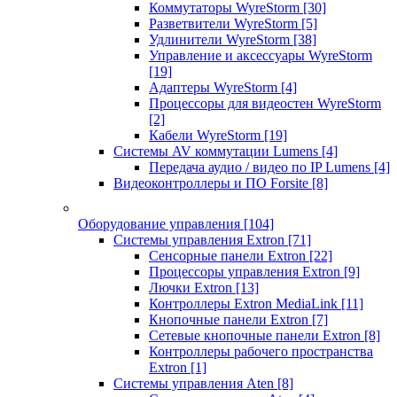
Коммутаторы WyreStorm
[30]
Разветвители WyreStorm
[5]
Удлинители WyreStorm
[38]
Управление и аксессуары WyreStorm
[19]
Адаптеры WyreStorm
[4]
Процессоры для видеостен WyreStorm
[2]
Кабели WyreStorm
[19]
Системы AV коммутации Lumens
[4]
Передача аудио / видео по IP Lumens
[4]
Видеоконтроллеры и ПО Forsite
[8]
Оборудование управления
[104]
Системы управления Extron
[71]
Сенсорные панели Extron
[22]
Процессоры управления Extron
[9]
Лючки Extron
[13]
Контроллеры Extron MediaLink
[11]
Кнопочные панели Extron
[7]
Сетевые кнопочные панели Extron
[8]
Контроллеры рабочего пространства
Extron
[1]
Системы управления Aten
[8]