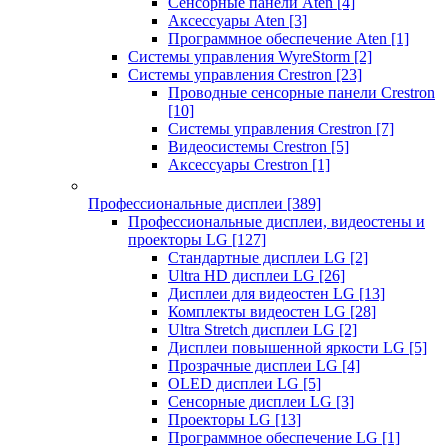
Сенсорные панели Aten
[4]
Аксессуары Aten
[3]
Программное обеспечение Aten
[1]
Системы управления WyreStorm
[2]
Системы управления Crestron
[23]
Проводные сенсорные панели Crestron
[10]
Системы управления Crestron
[7]
Видеосистемы Crestron
[5]
Аксессуары Crestron
[1]
Профессиональные дисплеи
[389]
Профессиональные дисплеи, видеостены и
проекторы LG
[127]
Стандартные дисплеи LG
[2]
Ultra HD дисплеи LG
[26]
Дисплеи для видеостен LG
[13]
Комплекты видеостен LG
[28]
Ultra Stretch дисплеи LG
[2]
Дисплеи повышенной яркости LG
[5]
Прозрачные дисплеи LG
[4]
OLED дисплеи LG
[5]
Сенсорные дисплеи LG
[3]
Проекторы LG
[13]
Программное обеспечение LG
[1]