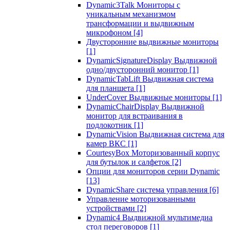
Dynamic3Talk Мониторы с
уникальным механизмом
трансформации и выдвижным
микрофоном
[4]
Двусторонние выдвижные мониторы
[1]
DynamicSignatureDisplay Выдвижной
одно/двусторонний монитор
[1]
DynamicTabLift Выдвижная система
для планшета
[1]
UnderCover Выдвижные мониторы
[1]
DynamicChairDisplay Выдвижной
монитор для встраивания в
подлокотник
[1]
DynamicVision Выдвижная система для
камер ВКС
[1]
CourtesyBox Моторизованный корпус
для бутылок и салфеток
[2]
Опции для мониторов серии Dynamic
[13]
DynamicShare система управления
[6]
Управление моторизованными
устройствами
[2]
Dynamic4 Выдвижной мультимедиа
стол переговоров
[1]