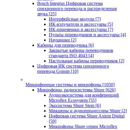
Bosch Integrus Цифровая система
синхронного перевода и распределения
звука
[25]
Интерфейсные модули
[7]
ИК-излучатели и аксессуары
[5]
ИК-приемники и аксессуары
[7]
Пульты переводчиков и аксессуары
[4]
Наушники
[2]
Кабины для переводчика
[6]
Закрытые кабины переводчиков
стандарта ISO 4043
[4]
Настольные кабины переводчиков
[2]
Цифровая ИК система синхронного
перевода Gonsin
[10]
Микрофонные системы и микрофоны
[1050]
Микрофоны, радиосистемы Shure
[626]
Аудиоэкосистема для конференций
Microflex Ecosystem
[55]
Экосистема Shure Stem
[6]
Микшеры и аудиопроцессоры Shure
[2]
Цифровая система Shure Axient Digital
[59]
Микрофоны Shure серии Microflex