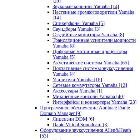
[20]
Звуковые колонны Yamaha
[14]
Настенные громкоговорители Yamaha
[14]
Спикерфоны Yamaha
[5]
Саундбары Yamaha
[3]
Студийные мониторы Yamaha
[8]
Трансляционные усилители мощности
Yamaha
[8]
Цифровые матричные процессоры
Yamaha
[5]
Акустические системы Yamaha
[65]
Портативные системы звукоусиления
Yamaha
[4]
Усилители Yamaha
[16]
Сетевые коммутаторы Yamaha
[12]
Аксессуары Yamaha
[1]
Микшерные консоли Yamaha
[40]
Интерфейсы и конвертеры Yamaha
[23]
Программное обеспечение Audinate Dante
Domain Manager
[9]
Лицензии DDM
[6]
Dante Virtual Soundcard
[3]
Оборудование звукоусиления Allen&Heath
[53]