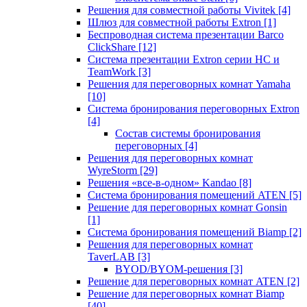
Решения для совместной работы Vivitek
[4]
Шлюз для совместной работы Extron
[1]
Беспроводная система презентации Barco
ClickShare
[12]
Система презентации Extron серии HC и
TeamWork
[3]
Решения для переговорных комнат Yamaha
[10]
Система бронирования переговорных Extron
[4]
Состав системы бронирования
переговорных
[4]
Решения для переговорных комнат
WyreStorm
[29]
Решения «все-в-одном» Kandao
[8]
Система бронирования помещений ATEN
[5]
Решение для переговорных комнат Gonsin
[1]
Система бронирования помещений Biamp
[2]
Решения для переговорных комнат
TaverLAB
[3]
BYOD/BYOM-решения
[3]
Решение для переговорных комнат ATEN
[2]
Решение для переговорных комнат Biamp
[40]