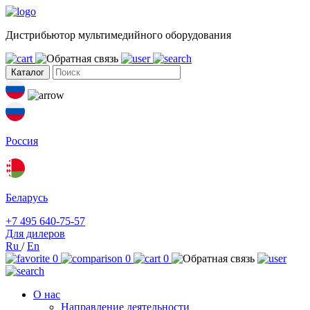
Дистрибьютор мультимедийного оборудования
Каталог
Россия
Беларусь
+7 495 640-75-57
Для дилеров
Ru
/
En
0
0
0
О нас
Направление деятельности