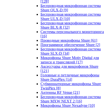
[128]
Беспроводная микрофонная система
Shure QLX-D
[9]
Беспроводная микрофонная система
Shure ULX-D
[10]
Беспроводная микрофонная система
Shure BLX-R
[32]
Системы персонального мониторинга
[16]
Проводные микрофоны Shure
[61]
Программное обеспечение Shure
[2]
Беспроводная микрофонная система
Shure SLX-D
[34]
Микрофоны Shure Motiv Digital для
записи и трансляций
[17]
Аксессуары для микрофонов Shure
[121]
Головные и петличные микрофоны
Shure DuraPlex
[14]
Субминиатюрные микрофоны Shure
TwinPlex
[8]
Антенны RF Venue
[21]
Беспроводная микрофонная система
Shure MXW NEXT 2
[16]
Микрофоны Shure Nexadyne
[10]