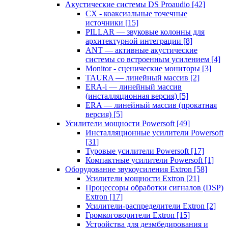
Акустические системы DS Proaudio
[42]
CX - коаксиальные точечные
источники
[15]
PILLAR — звуковые колонны для
архитектурной интеграции
[8]
ANT — активные акустические
системы со встроенным усилением
[4]
Monitor - сценические мониторы
[3]
TAURA — линейный массив
[2]
ERA-i — линейный массив
(инсталляционная версия)
[5]
ERA — линейный массив (прокатная
версия)
[5]
Усилители мощности Powersoft
[49]
Инсталляционные усилители Powersoft
[31]
Туровые усилители Powersoft
[17]
Компактные усилители Powersoft
[1]
Оборудование звукоусиления Extron
[58]
Усилители мощности Extron
[21]
Процессоры обработки сигналов (DSP)
Extron
[17]
Усилители-распределители Extron
[2]
Громкоговорители Extron
[15]
Устройства для деэмбедирования и