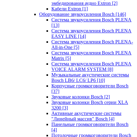
эмбедирования аудио Extron
[2]
Кабели Extron
[1]
Оборудование звукоусиления Bosch
[146]
Система звукоусиления Bosch PLENA
[13]
Система звукоусиления Bosch PLENA
EASY LINE
[14]
Система звукоусиления Bosch PLENA-
All-in-One
[5]
Система звукоусиления Bosch PLENA
Matrix
[5]
Система звукоусиления Bosch PLENA
VOICE ALARM SYSTEM
[8]
Музыкальные акустические системы
Bosch LB6/ LC6/ LP6
[10]
Корпусные громкоговорители Bosch
[37]
Звуковые колонки Bosch
[2]
Звуковые колонки Bosch серии XLA
3200
[3]
Активные акустические системы
"Линейный массив" Bosch
[4]
Панельные громкоговорители Bosch
[4]
Потолочные громкоговорители Bosch