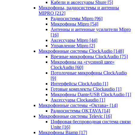
Кабели и аксессуары Shure
[5]
Микрофоны, радиосистемы и антенны
MIPRO
[212]
Радиосистемы Mipro
[96]
Микрофоны Mipro
[54]
Антенны и антенные усилители Mipro
[16]
Аксессуары Mipro
[44]
Управление Mipro
[2]
Микрофонные системы ClockAudio
[148]
Врезные микрофоны ClockAudio
[75]
Микрофоны на «гусиной шее»
ClockAudio
[60]
Потолочные микрофоны ClockAudio
[9]
Интерфейсы ClockAudio
[1]
Готовые комплекты Clockaudio
[1]
Микрофоны Dante/USB ClockAudio
[1]
Аксессуары Clockaudio
[1]
Микрофонные системы «Октава»
[14]
Радиосистемы OKTAVA
[14]
Микрофонные системы Televic
[16]
Цифровая беспроводная система связи
Unite
[16]
Микрофоны Biamp
[17]