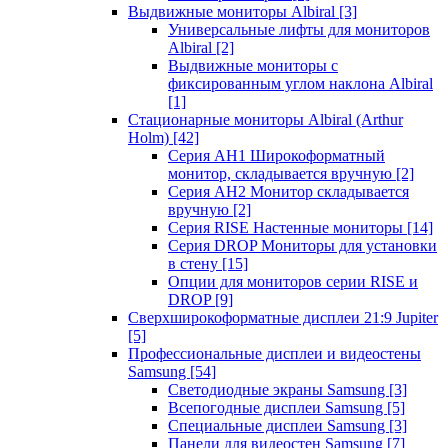
Выдвижные мониторы Albiral
[3]
Универсальные лифты для мониторов
Albiral
[2]
Выдвижные мониторы с
фиксированным углом наклона Albiral
[1]
Стационарные мониторы Albiral (Arthur
Holm)
[42]
Серия AH1 Широкоформатный
монитор, складывается вручную
[2]
Серия AH2 Монитор складывается
вручную
[2]
Серия RISE Настенные мониторы
[14]
Серия DROP Мониторы для установки
в стену
[15]
Опции для мониторов серии RISE и
DROP
[9]
Сверхширокоформатные дисплеи 21:9 Jupiter
[5]
Профессиональные дисплеи и видеостены
Samsung
[54]
Светодиодные экраны Samsung
[3]
Всепогодные дисплеи Samsung
[5]
Специальные дисплеи Samsung
[3]
Панели для видеостен Samsung
[7]