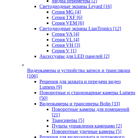
Медиа периметры
[2]
Светодиодные экраны Leyard
[16]
Серия MG
[4]
Серия TXF
[6]
Серия VEM
[6]
Светодиодные экраны LianTronics
[12]
Серия VA
[4]
Серия VL
[4]
Серия VH
[3]
Серия V
[1]
Аксессуары для LED панелей
[2]
Видеокамеры и устройства записи и трансляции
[106]
Решения для захвата и передачи видео
Lumens
[9]
Поворотные и стационарные камеры Lumens
[50]
Видеокамеры и трансиверы Bolin
[33]
Поворотные камеры для помещений
[21]
Трансиверы
[5]
Пульты управления камерами
[2]
Поворотные уличные камеры
[5]
Решения для видеозахвата и потокового