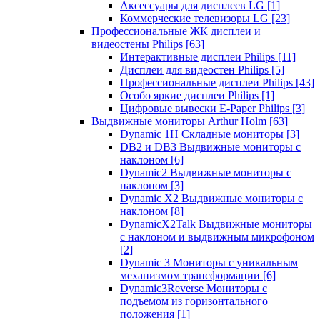
Аксессуары для дисплеев LG
[1]
Коммерческие телевизоры LG
[23]
Профессиональные ЖК дисплеи и
видеостены Philips
[63]
Интерактивные дисплеи Philips
[11]
Дисплеи для видеостен Philips
[5]
Профессиональные дисплеи Philips
[43]
Особо яркие дисплеи Philips
[1]
Цифровые вывески E-Paper Philips
[3]
Выдвижные мониторы Arthur Holm
[63]
Dynamic 1Н Складные мониторы
[3]
DB2 и DB3 Выдвижные мониторы с
наклоном
[6]
Dynamic2 Выдвижные мониторы с
наклоном
[3]
Dynamic X2 Выдвижные мониторы с
наклоном
[8]
DynamicX2Talk Выдвижные мониторы
с наклоном и выдвижным микрофоном
[2]
Dynamic 3 Мониторы с уникальным
механизмом трансформации
[6]
Dynamic3Reverse Мониторы с
подъемом из горизонтального
положения
[1]