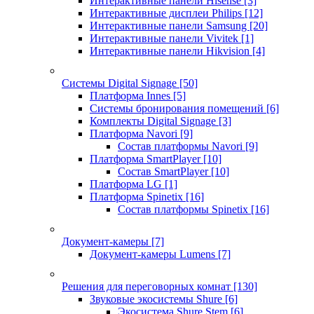
Интерактивные панели Hisense
[3]
Интерактивные дисплеи Philips
[12]
Интерактивные панели Samsung
[20]
Интерактивные панели Vivitek
[1]
Интерактивные панели Hikvision
[4]
Системы Digital Signage
[50]
Платформа Innes
[5]
Системы бронирования помещений
[6]
Комплекты Digital Signage
[3]
Платформа Navori
[9]
Состав платформы Navori
[9]
Платформа SmartPlayer
[10]
Состав SmartPlayer
[10]
Платформа LG
[1]
Платформа Spinetix
[16]
Состав платформы Spinetix
[16]
Документ-камеры
[7]
Документ-камеры Lumens
[7]
Решения для переговорных комнат
[130]
Звуковые экосистемы Shure
[6]
Экосистема Shure Stem
[6]