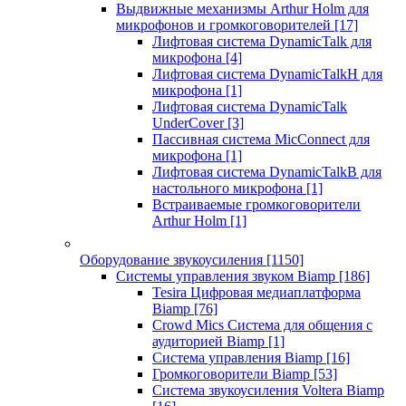
Выдвижные механизмы Arthur Holm для
микрофонов и громкоговорителей
[17]
Лифтовая система DynamicTalk для
микрофона
[4]
Лифтовая система DynamicTalkH для
микрофона
[1]
Лифтовая система DynamicTalk
UnderCover
[3]
Пассивная система MicConnect для
микрофона
[1]
Лифтовая система DynamicTalkB для
настольного микрофона
[1]
Встраиваемые громкоговорители
Arthur Holm
[1]
Оборудование звукоусиления
[1150]
Системы управления звуком Biamp
[186]
Tesira Цифровая медиаплатформа
Biamp
[76]
Crowd Mics Система для общения с
аудиторией Biamp
[1]
Система управления Biamp
[16]
Громкоговорители Biamp
[53]
Система звукоусиления Voltera Biamp