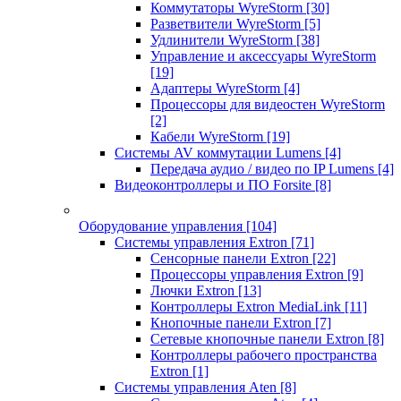
Коммутаторы WyreStorm
[30]
Разветвители WyreStorm
[5]
Удлинители WyreStorm
[38]
Управление и аксессуары WyreStorm
[19]
Адаптеры WyreStorm
[4]
Процессоры для видеостен WyreStorm
[2]
Кабели WyreStorm
[19]
Системы AV коммутации Lumens
[4]
Передача аудио / видео по IP Lumens
[4]
Видеоконтроллеры и ПО Forsite
[8]
Оборудование управления
[104]
Системы управления Extron
[71]
Сенсорные панели Extron
[22]
Процессоры управления Extron
[9]
Лючки Extron
[13]
Контроллеры Extron MediaLink
[11]
Кнопочные панели Extron
[7]
Сетевые кнопочные панели Extron
[8]
Контроллеры рабочего пространства
Extron
[1]
Системы управления Aten
[8]