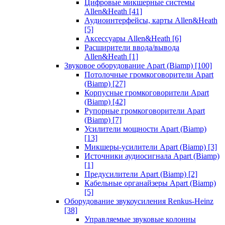
Цифровые микшерные системы
Allen&Heath
[41]
Аудиоинтерфейсы, карты Allen&Heath
[5]
Аксессуары Allen&Heath
[6]
Расширители ввода/вывода
Allen&Heath
[1]
Звуковое оборудование Apart (Biamp)
[100]
Потолочные громкоговорители Apart
(Biamp)
[27]
Корпусные громкоговорители Apart
(Biamp)
[42]
Рупорные громкоговорители Apart
(Biamp)
[7]
Усилители мощности Apart (Biamp)
[13]
Микшеры-усилители Apart (Biamp)
[3]
Источники аудиосигнала Apart (Biamp)
[1]
Предусилители Apart (Biamp)
[2]
Кабельные органайзеры Apart (Biamp)
[5]
Оборудование звукоусиления Renkus-Heinz
[38]
Управляемые звуковые колонны