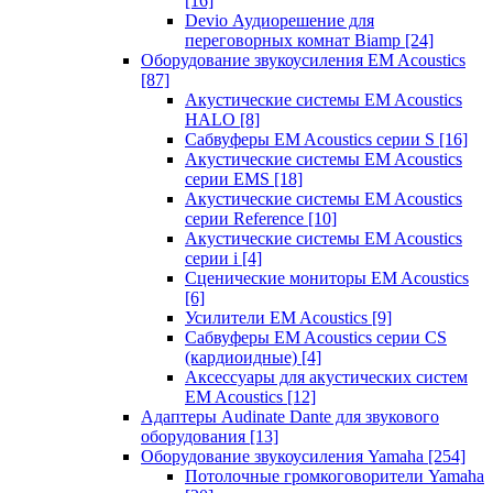
[16]
Devio Аудиорешение для
переговорных комнат Biamp
[24]
Оборудование звукоусиления EM Acoustics
[87]
Акустические системы EM Acoustics
HALO
[8]
Сабвуферы EM Acoustics серии S
[16]
Акустические системы EM Acoustics
серии EMS
[18]
Акустические системы EM Acoustics
серии Reference
[10]
Акустические системы EM Acoustics
серии i
[4]
Сценические мониторы EM Acoustics
[6]
Усилители EM Acoustics
[9]
Сабвуферы EM Acoustics серии CS
(кардиоидные)
[4]
Аксессуары для акустических систем
EM Acoustics
[12]
Адаптеры Audinate Dante для звукового
оборудования
[13]
Оборудование звукоусиления Yamaha
[254]
Потолочные громкоговорители Yamaha