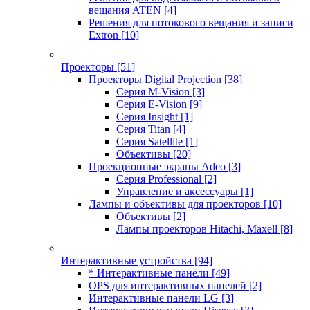
вещания ATEN
[4]
Решения для потокового вещания и записи
Extron
[10]
Проекторы
[51]
Проекторы Digital Projection
[38]
Серия M-Vision
[3]
Серия E-Vision
[9]
Серия Insight
[1]
Серия Titan
[4]
Серия Satellite
[1]
Объективы
[20]
Проекционные экраны Adeo
[3]
Серия Professional
[2]
Управление и аксессуары
[1]
Лампы и объективы для проекторов
[10]
Объективы
[2]
Лампы проекторов Hitachi, Maxell
[8]
Интерактивные устройства
[94]
* Интерактивные панели
[49]
OPS для интерактивных панелей
[2]
Интерактивные панели LG
[3]