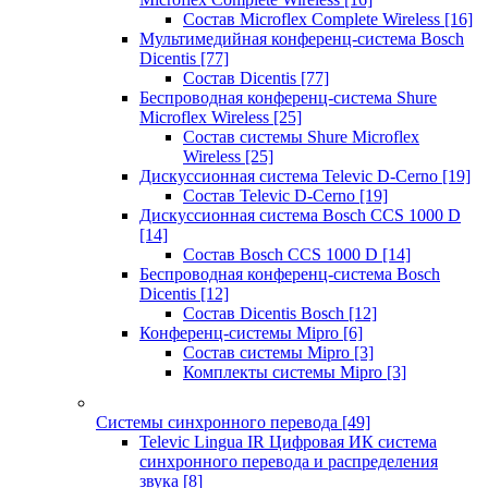
Состав Microflex Complete Wireless
[16]
Мультимедийная конференц-система Bosch
Dicentis
[77]
Состав Dicentis
[77]
Беспроводная конференц-система Shure
Microflex Wireless
[25]
Состав системы Shure Microflex
Wireless
[25]
Дискуссионная система Televic D-Cerno
[19]
Состав Televic D-Cerno
[19]
Дискуссионная система Bosch CCS 1000 D
[14]
Состав Bosch CCS 1000 D
[14]
Беспроводная конференц-система Bosch
Dicentis
[12]
Состав Dicentis Bosch
[12]
Конференц-системы Mipro
[6]
Состав системы Mipro
[3]
Комплекты системы Mipro
[3]
Системы синхронного перевода
[49]
Televic Lingua IR Цифровая ИК система
синхронного перевода и распределения
звука
[8]