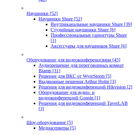
Наушники
[52]
Наушники Shure
[52]
Внутриканальные наушники Shure
[39]
Студийные наушники Shure
[6]
Профессиональные гарнитуры Shure
[1]
Аксессуары для наушников Shure
[6]
Оборудование для видеоконференцсвязи
[45]
Аудиорешение для переговорных комнат
Biamp
[31]
Решение для ВКС от WyreStorm
[5]
Выдвижные решения Arthur Holm
[3]
Решения для видеоконференций Hikvision
[2]
Оборудование для аудио- и
видеоконференций Gonsin
[1]
Решения для видеоконференций TaverLAB
[3]
Шоу-оборудование
[5]
Медиасерверы
[5]