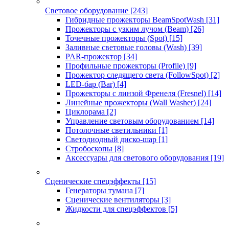
Световое оборудование
[243]
Гибридные прожекторы BeamSpotWash
[31]
Прожекторы с узким лучом (Beam)
[26]
Точечные прожекторы (Spot)
[15]
Заливные световые головы (Wash)
[39]
PAR-прожектор
[34]
Профильные прожекторы (Profile)
[9]
Прожектор следящего света (FollowSpot)
[2]
LED-бар (Bar)
[4]
Прожекторы с линзой Френеля (Fresnel)
[14]
Линейные прожекторы (Wall Washer)
[24]
Циклорама
[2]
Управление световым оборудованием
[14]
Потолочные светильники
[1]
Светодиодный диско-шар
[1]
Стробоскопы
[8]
Аксессуары для светового оборудования
[19]
Сценические спецэффекты
[15]
Генераторы тумана
[7]
Сценические вентиляторы
[3]
Жидкости для спецэффектов
[5]