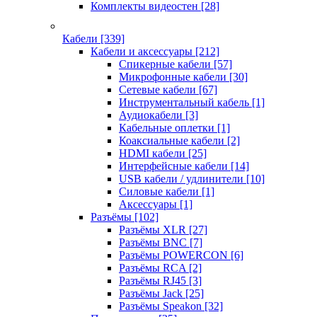
Комплекты видеостен
[28]
Кабели
[339]
Кабели и аксессуары
[212]
Спикерные кабели
[57]
Микрофонные кабели
[30]
Сетевые кабели
[67]
Инструментальный кабель
[1]
Аудиокабели
[3]
Кабельные оплетки
[1]
Коаксиальные кабели
[2]
HDMI кабели
[25]
Интерфейсные кабели
[14]
USB кабели / удлинители
[10]
Силовые кабели
[1]
Аксессуары
[1]
Разъёмы
[102]
Разъёмы XLR
[27]
Разъёмы BNC
[7]
Разъёмы POWERCON
[6]
Разъёмы RCA
[2]
Разъёмы RJ45
[3]
Разъёмы Jack
[25]
Разъёмы Speakon
[32]