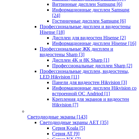
Витринные дисплеи Sumsung
[6]
Информационные дисплеи Samsung
[24]
Гостиничные дисплеи Samsung
[6]
Профессиональные дисплеи и видеостены
Hisense
[18]
Дисплеи для видеостен Hisense
[2]
Информационные дисплеи Hisense
[16]
Профессиональные ЖК дисплеи и
видеостены Sharp
[3]
Дисплеи 4K и 8K Sharp
[1]
Профессиональные дисплеи Sharp
[2]
Профессиональные дисплеи, видеостены,
LED Hikvision
[11]
Панели для видеостен Hikvision
[3]
Информационные дисплеи Hikvision со
встроенной ОС Andriod
[1]
Крепления для экранов и видеостен
Hikvision
[7]
Светодиодные экраны
[143]
Светодиодные экраны AET
[35]
Cерия Koala
[5]
Серия AT
[9]