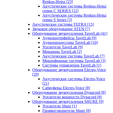
Renkus-Heinz
[23]
Акустические системы Renkus-Heinz
серии C SERIES
[12]
Акустические системы Renkus-Heinz
серии S Series
[3]
Акустические системы TEFRA
[15]
Звуковое оборудование ATEN
[7]
Оборудование звукоусиления TaverLab
[41]
Аудиоинтерфейсы TaverLab
[9]
Аудиопроцессоры TaverLab
[10]
Усилители TaverLab
[9]
Микшеры TaverLab
[2]
Акустические системы TaverLab
[7]
Микрофонные системы TaverLab
[3]
Системы управления TaverLab
[1]
Оборудование звукоусиления Electro-Voice
[29]
Акустические системы Electro-Voice
[21]
Сабвуферы Electro-Voice
[8]
Оборудование звукоусиления Dynacord
[8]
Усилители мощности Dynacord
[8]
Оборудование звукоусиления SHURE
[9]
Усилители Shure
[1]
Громкоговорители Shure
[8]