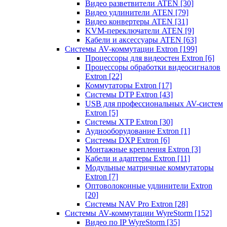
Видео разветвители ATEN
[30]
Видео удлинители ATEN
[79]
Видео конвертеры ATEN
[31]
KVM-переключатели ATEN
[9]
Кабели и аксессуары ATEN
[63]
Системы AV-коммутации Extron
[199]
Процессоры для видеостен Extron
[6]
Процессоры обработки видеосигналов
Extron
[22]
Коммутаторы Extron
[17]
Системы DTP Extron
[43]
USB для профессиональных AV-систем
Extron
[5]
Системы XTP Extron
[30]
Аудиооборудование Extron
[1]
Системы DXP Extron
[6]
Монтажные крепления Extron
[3]
Кабели и адаптеры Extron
[11]
Модульные матричные коммутаторы
Extron
[7]
Оптоволоконные удлинители Extron
[20]
Системы NAV Pro Extron
[28]
Системы AV-коммутации WyreStorm
[152]
Видео по IP WyreStorm
[35]