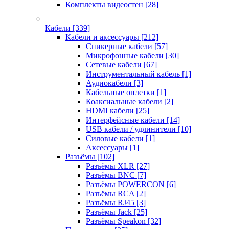
Комплекты видеостен
[28]
Кабели
[339]
Кабели и аксессуары
[212]
Спикерные кабели
[57]
Микрофонные кабели
[30]
Сетевые кабели
[67]
Инструментальный кабель
[1]
Аудиокабели
[3]
Кабельные оплетки
[1]
Коаксиальные кабели
[2]
HDMI кабели
[25]
Интерфейсные кабели
[14]
USB кабели / удлинители
[10]
Силовые кабели
[1]
Аксессуары
[1]
Разъёмы
[102]
Разъёмы XLR
[27]
Разъёмы BNC
[7]
Разъёмы POWERCON
[6]
Разъёмы RCA
[2]
Разъёмы RJ45
[3]
Разъёмы Jack
[25]
Разъёмы Speakon
[32]