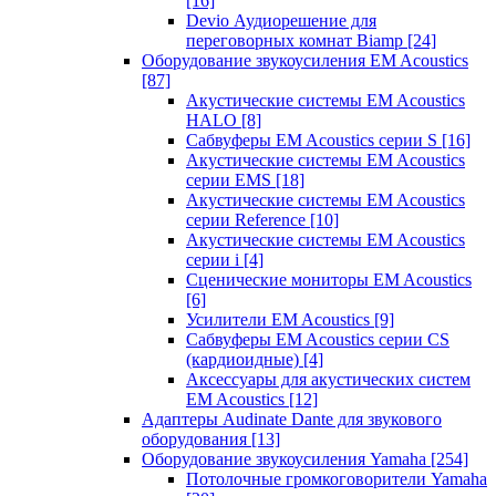
[16]
Devio Аудиорешение для
переговорных комнат Biamp
[24]
Оборудование звукоусиления EM Acoustics
[87]
Акустические системы EM Acoustics
HALO
[8]
Сабвуферы EM Acoustics серии S
[16]
Акустические системы EM Acoustics
серии EMS
[18]
Акустические системы EM Acoustics
серии Reference
[10]
Акустические системы EM Acoustics
серии i
[4]
Сценические мониторы EM Acoustics
[6]
Усилители EM Acoustics
[9]
Сабвуферы EM Acoustics серии CS
(кардиоидные)
[4]
Аксессуары для акустических систем
EM Acoustics
[12]
Адаптеры Audinate Dante для звукового
оборудования
[13]
Оборудование звукоусиления Yamaha
[254]
Потолочные громкоговорители Yamaha