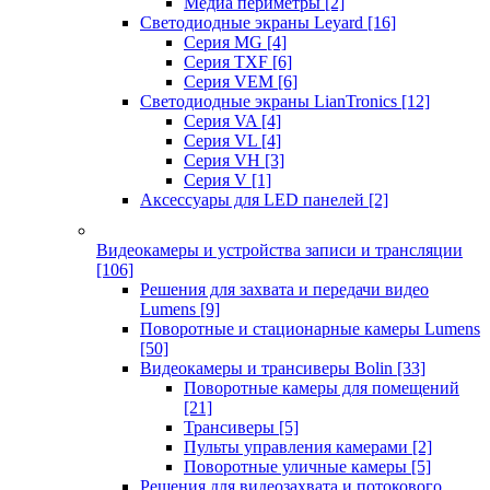
Медиа периметры
[2]
Светодиодные экраны Leyard
[16]
Серия MG
[4]
Серия TXF
[6]
Серия VEM
[6]
Светодиодные экраны LianTronics
[12]
Серия VA
[4]
Серия VL
[4]
Серия VH
[3]
Серия V
[1]
Аксессуары для LED панелей
[2]
Видеокамеры и устройства записи и трансляции
[106]
Решения для захвата и передачи видео
Lumens
[9]
Поворотные и стационарные камеры Lumens
[50]
Видеокамеры и трансиверы Bolin
[33]
Поворотные камеры для помещений
[21]
Трансиверы
[5]
Пульты управления камерами
[2]
Поворотные уличные камеры
[5]
Решения для видеозахвата и потокового