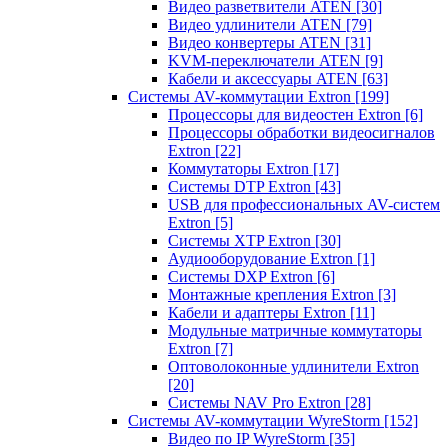
Видео разветвители ATEN
[30]
Видео удлинители ATEN
[79]
Видео конвертеры ATEN
[31]
KVM-переключатели ATEN
[9]
Кабели и аксессуары ATEN
[63]
Системы AV-коммутации Extron
[199]
Процессоры для видеостен Extron
[6]
Процессоры обработки видеосигналов
Extron
[22]
Коммутаторы Extron
[17]
Системы DTP Extron
[43]
USB для профессиональных AV-систем
Extron
[5]
Системы XTP Extron
[30]
Аудиооборудование Extron
[1]
Системы DXP Extron
[6]
Монтажные крепления Extron
[3]
Кабели и адаптеры Extron
[11]
Модульные матричные коммутаторы
Extron
[7]
Оптоволоконные удлинители Extron
[20]
Системы NAV Pro Extron
[28]
Системы AV-коммутации WyreStorm
[152]
Видео по IP WyreStorm
[35]