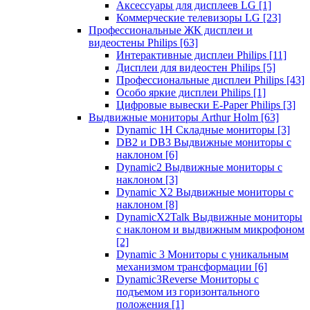
Аксессуары для дисплеев LG
[1]
Коммерческие телевизоры LG
[23]
Профессиональные ЖК дисплеи и
видеостены Philips
[63]
Интерактивные дисплеи Philips
[11]
Дисплеи для видеостен Philips
[5]
Профессиональные дисплеи Philips
[43]
Особо яркие дисплеи Philips
[1]
Цифровые вывески E-Paper Philips
[3]
Выдвижные мониторы Arthur Holm
[63]
Dynamic 1Н Складные мониторы
[3]
DB2 и DB3 Выдвижные мониторы с
наклоном
[6]
Dynamic2 Выдвижные мониторы с
наклоном
[3]
Dynamic X2 Выдвижные мониторы с
наклоном
[8]
DynamicX2Talk Выдвижные мониторы
с наклоном и выдвижным микрофоном
[2]
Dynamic 3 Мониторы с уникальным
механизмом трансформации
[6]
Dynamic3Reverse Мониторы с
подъемом из горизонтального
положения
[1]