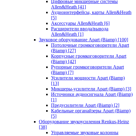
Цифровые микшерные системы
Allen&Heath
[41]
Аудиоинтерфейсы, карты Allen&Heath
[5]
Аксессуары Allen&Heath
[6]
Расширители ввода/вывода
Allen&Heath
[1]
Звуковое оборудование Apart (Biamp)
[100]
Потолочные громкоговорители Apart
(Biamp)
[27]
Корпусные громкоговорители Apart
(Biamp)
[42]
Рупорные громкоговорители Apart
(Biamp)
[7]
Усилители мощности Apart (Biamp)
[13]
Микшеры-усилители Apart (Biamp)
[3]
Источники аудиосигнала Apart (Biamp)
[1]
Предусилители Apart (Biamp)
[2]
Кабельные органайзеры Apart (Biamp)
[5]
Оборудование звукоусиления Renkus-Heinz
[38]
Управляемые звуковые колонны