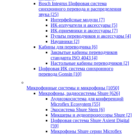
Bosch Integrus Цифровая система
синхронного перевода и распределения
звука
[25]
Интерфейсные модули
[7]
ИК-излучатели и аксессуары
[5]
ИК-приемники и аксессуары
[7]
Пульты переводчиков и аксессуары
[4]
Наушники
[2]
Кабины для переводчика
[6]
Закрытые кабины переводчиков
стандарта ISO 4043
[4]
Настольные кабины переводчиков
[2]
Цифровая ИК система синхронного
перевода Gonsin
[10]
Микрофонные системы и микрофоны
[1050]
Микрофоны, радиосистемы Shure
[626]
Аудиоэкосистема для конференций
Microflex Ecosystem
[55]
Экосистема Shure Stem
[6]
Микшеры и аудиопроцессоры Shure
[2]
Цифровая система Shure Axient Digital
[59]
Микрофоны Shure серии Microflex