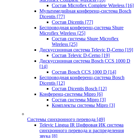
Состав Microflex Complete Wireless
[16]
Мультимедийная конференц-система Bosch
Dicentis
[77]
Состав Dicentis
[77]
Беспроводная конференц-система Shure
Microflex Wireless
[25]
Состав системы Shure Microflex
Wireless
[25]
Дискуссионная система Televic D-Cerno
[19]
Состав Televic D-Cerno
[19]
Дискуссионная система Bosch CCS 1000 D
[14]
Состав Bosch CCS 1000 D
[14]
Беспроводная конференц-система Bosch
Dicentis
[12]
Состав Dicentis Bosch
[12]
Конференц-системы Mipro
[6]
Состав системы Mipro
[3]
Комплекты системы Mipro
[3]
Системы синхронного перевода
[49]
Televic Lingua IR Цифровая ИК система
синхронного перевода и распределения
звука
[8]