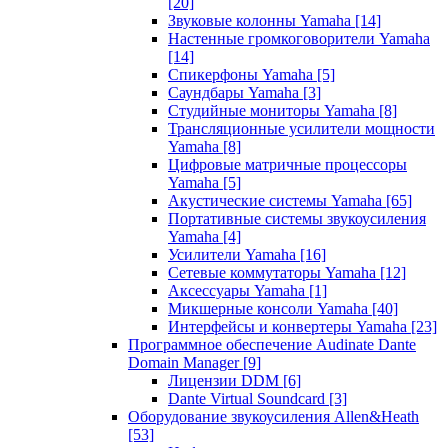
[20]
Звуковые колонны Yamaha
[14]
Настенные громкоговорители Yamaha
[14]
Спикерфоны Yamaha
[5]
Саундбары Yamaha
[3]
Студийные мониторы Yamaha
[8]
Трансляционные усилители мощности
Yamaha
[8]
Цифровые матричные процессоры
Yamaha
[5]
Акустические системы Yamaha
[65]
Портативные системы звукоусиления
Yamaha
[4]
Усилители Yamaha
[16]
Сетевые коммутаторы Yamaha
[12]
Аксессуары Yamaha
[1]
Микшерные консоли Yamaha
[40]
Интерфейсы и конвертеры Yamaha
[23]
Программное обеспечение Audinate Dante
Domain Manager
[9]
Лицензии DDM
[6]
Dante Virtual Soundcard
[3]
Оборудование звукоусиления Allen&Heath
[53]