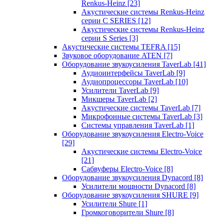
Renkus-Heinz
[23]
Акустические системы Renkus-Heinz
серии C SERIES
[12]
Акустические системы Renkus-Heinz
серии S Series
[3]
Акустические системы TEFRA
[15]
Звуковое оборудование ATEN
[7]
Оборудование звукоусиления TaverLab
[41]
Аудиоинтерфейсы TaverLab
[9]
Аудиопроцессоры TaverLab
[10]
Усилители TaverLab
[9]
Микшеры TaverLab
[2]
Акустические системы TaverLab
[7]
Микрофонные системы TaverLab
[3]
Системы управления TaverLab
[1]
Оборудование звукоусиления Electro-Voice
[29]
Акустические системы Electro-Voice
[21]
Сабвуферы Electro-Voice
[8]
Оборудование звукоусиления Dynacord
[8]
Усилители мощности Dynacord
[8]
Оборудование звукоусиления SHURE
[9]
Усилители Shure
[1]
Громкоговорители Shure
[8]