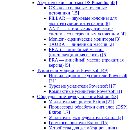
Акустические системы DS Proaudio
[42]
CX - коаксиальные точечные
источники
[15]
PILLAR — звуковые колонны для
архитектурной интеграции
[8]
ANT — активные акустические
системы со встроенным усилением
[4]
Monitor - сценические мониторы
[3]
TAURA — линейный массив
[2]
ERA-i — линейный массив
(инсталляционная версия)
[5]
ERA — линейный массив (прокатная
версия)
[5]
Усилители мощности Powersoft
[49]
Инсталляционные усилители Powersoft
[31]
Туровые усилители Powersoft
[17]
Компактные усилители Powersoft
[1]
Оборудование звукоусиления Extron
[58]
Усилители мощности Extron
[21]
Процессоры обработки сигналов (DSP)
Extron
[17]
Усилители-распределители Extron
[2]
Громкоговорители Extron
[15]
Устройства для деэмбедирования и