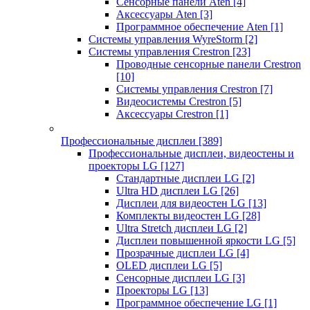
Сенсорные панели Aten
[4]
Аксессуары Aten
[3]
Программное обеспечение Aten
[1]
Системы управления WyreStorm
[2]
Системы управления Crestron
[23]
Проводные сенсорные панели Crestron
[10]
Системы управления Crestron
[7]
Видеосистемы Crestron
[5]
Аксессуары Crestron
[1]
Профессиональные дисплеи
[389]
Профессиональные дисплеи, видеостены и
проекторы LG
[127]
Стандартные дисплеи LG
[2]
Ultra HD дисплеи LG
[26]
Дисплеи для видеостен LG
[13]
Комплекты видеостен LG
[28]
Ultra Stretch дисплеи LG
[2]
Дисплеи повышенной яркости LG
[5]
Прозрачные дисплеи LG
[4]
OLED дисплеи LG
[5]
Сенсорные дисплеи LG
[3]
Проекторы LG
[13]
Программное обеспечение LG
[1]