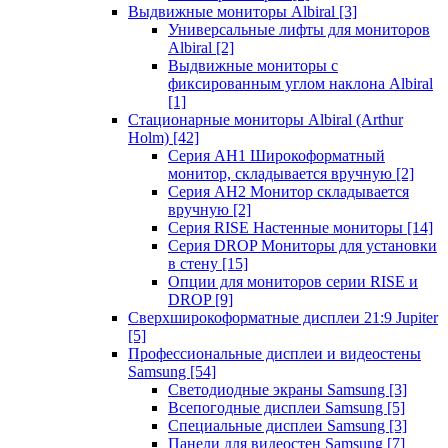
Выдвижные мониторы Albiral
[3]
Универсальные лифты для мониторов
Albiral
[2]
Выдвижные мониторы с
фиксированным углом наклона Albiral
[1]
Стационарные мониторы Albiral (Arthur
Holm)
[42]
Серия AH1 Широкоформатный
монитор, складывается вручную
[2]
Серия AH2 Монитор складывается
вручную
[2]
Серия RISE Настенные мониторы
[14]
Серия DROP Мониторы для установки
в стену
[15]
Опции для мониторов серии RISE и
DROP
[9]
Сверхширокоформатные дисплеи 21:9 Jupiter
[5]
Профессиональные дисплеи и видеостены
Samsung
[54]
Светодиодные экраны Samsung
[3]
Всепогодные дисплеи Samsung
[5]
Специальные дисплеи Samsung
[3]
Панели для видеостен Samsung
[7]