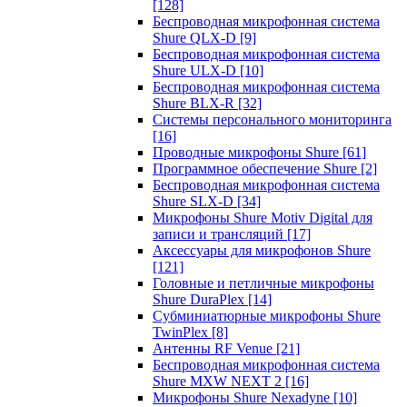
[128]
Беспроводная микрофонная система
Shure QLX-D
[9]
Беспроводная микрофонная система
Shure ULX-D
[10]
Беспроводная микрофонная система
Shure BLX-R
[32]
Системы персонального мониторинга
[16]
Проводные микрофоны Shure
[61]
Программное обеспечение Shure
[2]
Беспроводная микрофонная система
Shure SLX-D
[34]
Микрофоны Shure Motiv Digital для
записи и трансляций
[17]
Аксессуары для микрофонов Shure
[121]
Головные и петличные микрофоны
Shure DuraPlex
[14]
Субминиатюрные микрофоны Shure
TwinPlex
[8]
Антенны RF Venue
[21]
Беспроводная микрофонная система
Shure MXW NEXT 2
[16]
Микрофоны Shure Nexadyne
[10]