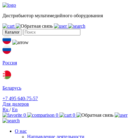
Дистрибьютор мультимедийного оборудования
Каталог
Россия
Беларусь
+7 495 640-75-57
Для дилеров
Ru
/
En
0
0
0
О нас
Направление деятельности