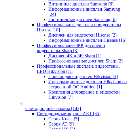
Витринные дисплеи Sumsung
[6]
Информационные дисплеи Samsung
[24]
Гостиничные дисплеи Samsung
[6]
Профессиональные дисплеи и видеостены
Hisense
[18]
Дисплеи для видеостен Hisense
[2]
Информационные дисплеи Hisense
[16]
Профессиональные ЖК дисплеи и
видеостены Sharp
[3]
Дисплеи 4K и 8K Sharp
[1]
Профессиональные дисплеи Sharp
[2]
Профессиональные дисплеи, видеостены,
LED Hikvision
[11]
Панели для видеостен Hikvision
[3]
Информационные дисплеи Hikvision со
встроенной ОС Andriod
[1]
Крепления для экранов и видеостен
Hikvision
[7]
Светодиодные экраны
[143]
Светодиодные экраны AET
[35]
Cерия Koala
[5]
Серия AT
[9]