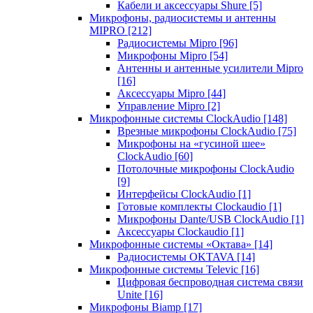
Кабели и аксессуары Shure
[5]
Микрофоны, радиосистемы и антенны
MIPRO
[212]
Радиосистемы Mipro
[96]
Микрофоны Mipro
[54]
Антенны и антенные усилители Mipro
[16]
Аксессуары Mipro
[44]
Управление Mipro
[2]
Микрофонные системы ClockAudio
[148]
Врезные микрофоны ClockAudio
[75]
Микрофоны на «гусиной шее»
ClockAudio
[60]
Потолочные микрофоны ClockAudio
[9]
Интерфейсы ClockAudio
[1]
Готовые комплекты Clockaudio
[1]
Микрофоны Dante/USB ClockAudio
[1]
Аксессуары Clockaudio
[1]
Микрофонные системы «Октава»
[14]
Радиосистемы OKTAVA
[14]
Микрофонные системы Televic
[16]
Цифровая беспроводная система связи
Unite
[16]
Микрофоны Biamp
[17]