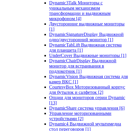
Dynamic3Talk Мониторы с
уникальным механизмом
трансформации и выдвижным
микрофоном
[4]
Двусторонние выдвижные мониторы
[1]
DynamicSignatureDisplay Выдвижной
одно/двусторонний монитор
[1]
DynamicTabLift Выдвижная система
для планшета
[1]
UnderCover Выдвижные мониторы
[1]
DynamicChairDisplay Выдвижной
монитор для встраивания в
подлокотник
[1]
DynamicVision Выдвижная система для
камер ВКС
[1]
CourtesyBox Моторизованный корпус
для бутылок и салфеток
[2]
Опции для мониторов серии Dynamic
[13]
DynamicShare система управления
[6]
Управление моторизованными
устройствами
[2]
Dynamic4 Выдвижной мультимедиа
стол переговоров
[1]