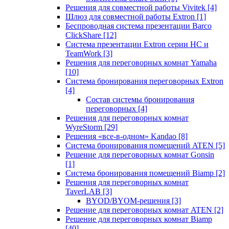
Решения для совместной работы Vivitek
[4]
Шлюз для совместной работы Extron
[1]
Беспроводная система презентации Barco
ClickShare
[12]
Система презентации Extron серии HC и
TeamWork
[3]
Решения для переговорных комнат Yamaha
[10]
Система бронирования переговорных Extron
[4]
Состав системы бронирования
переговорных
[4]
Решения для переговорных комнат
WyreStorm
[29]
Решения «все-в-одном» Kandao
[8]
Система бронирования помещений ATEN
[5]
Решение для переговорных комнат Gonsin
[1]
Система бронирования помещений Biamp
[2]
Решения для переговорных комнат
TaverLAB
[3]
BYOD/BYOM-решения
[3]
Решение для переговорных комнат ATEN
[2]
Решение для переговорных комнат Biamp
[40]