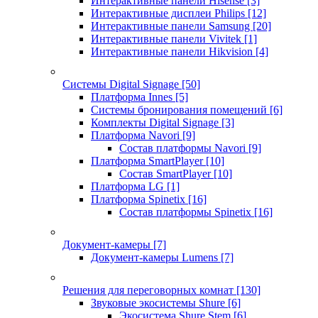
Интерактивные панели Hisense
[3]
Интерактивные дисплеи Philips
[12]
Интерактивные панели Samsung
[20]
Интерактивные панели Vivitek
[1]
Интерактивные панели Hikvision
[4]
Системы Digital Signage
[50]
Платформа Innes
[5]
Системы бронирования помещений
[6]
Комплекты Digital Signage
[3]
Платформа Navori
[9]
Состав платформы Navori
[9]
Платформа SmartPlayer
[10]
Состав SmartPlayer
[10]
Платформа LG
[1]
Платформа Spinetix
[16]
Состав платформы Spinetix
[16]
Документ-камеры
[7]
Документ-камеры Lumens
[7]
Решения для переговорных комнат
[130]
Звуковые экосистемы Shure
[6]
Экосистема Shure Stem
[6]