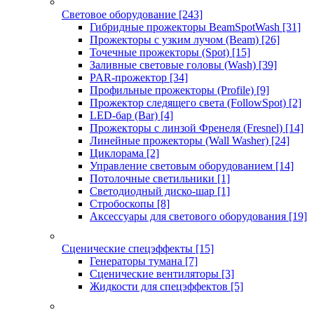
Световое оборудование
[243]
Гибридные прожекторы BeamSpotWash
[31]
Прожекторы с узким лучом (Beam)
[26]
Точечные прожекторы (Spot)
[15]
Заливные световые головы (Wash)
[39]
PAR-прожектор
[34]
Профильные прожекторы (Profile)
[9]
Прожектор следящего света (FollowSpot)
[2]
LED-бар (Bar)
[4]
Прожекторы с линзой Френеля (Fresnel)
[14]
Линейные прожекторы (Wall Washer)
[24]
Циклорама
[2]
Управление световым оборудованием
[14]
Потолочные светильники
[1]
Светодиодный диско-шар
[1]
Стробоскопы
[8]
Аксессуары для светового оборудования
[19]
Сценические спецэффекты
[15]
Генераторы тумана
[7]
Сценические вентиляторы
[3]
Жидкости для спецэффектов
[5]