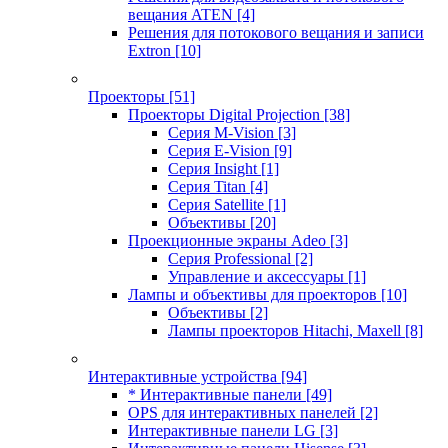
вещания ATEN
[4]
Решения для потокового вещания и записи
Extron
[10]
Проекторы
[51]
Проекторы Digital Projection
[38]
Серия M-Vision
[3]
Серия E-Vision
[9]
Серия Insight
[1]
Серия Titan
[4]
Серия Satellite
[1]
Объективы
[20]
Проекционные экраны Adeo
[3]
Серия Professional
[2]
Управление и аксессуары
[1]
Лампы и объективы для проекторов
[10]
Объективы
[2]
Лампы проекторов Hitachi, Maxell
[8]
Интерактивные устройства
[94]
* Интерактивные панели
[49]
OPS для интерактивных панелей
[2]
Интерактивные панели LG
[3]