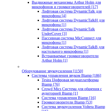
Выдвижные механизмы Arthur Holm для
микрофонов и громкоговорителей
[17]
Лифтовая система DynamicTalk для
микрофона
[4]
Лифтовая система DynamicTalkH для
микрофона
[1]
Лифтовая система DynamicTalk
UnderCover
[3]
Пассивная система MicConnect для
микрофона
[1]
Лифтовая система DynamicTalkB для
настольного микрофона
[1]
Встраиваемые громкоговорители
Arthur Holm
[1]
Оборудование звукоусиления
[1150]
Системы управления звуком Biamp
[186]
Tesira Цифровая медиаплатформа
Biamp
[76]
Crowd Mics Система для общения с
аудиторией Biamp
[1]
Система управления Biamp
[16]
Громкоговорители Biamp
[53]
Система звукоусиления Voltera Biamp