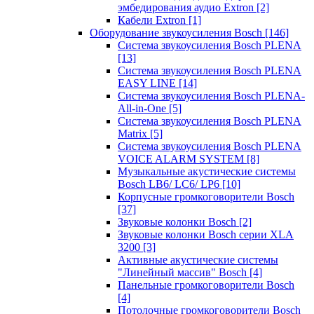
эмбедирования аудио Extron
[2]
Кабели Extron
[1]
Оборудование звукоусиления Bosch
[146]
Система звукоусиления Bosch PLENA
[13]
Система звукоусиления Bosch PLENA
EASY LINE
[14]
Система звукоусиления Bosch PLENA-
All-in-One
[5]
Система звукоусиления Bosch PLENA
Matrix
[5]
Система звукоусиления Bosch PLENA
VOICE ALARM SYSTEM
[8]
Музыкальные акустические системы
Bosch LB6/ LC6/ LP6
[10]
Корпусные громкоговорители Bosch
[37]
Звуковые колонки Bosch
[2]
Звуковые колонки Bosch серии XLA
3200
[3]
Активные акустические системы
"Линейный массив" Bosch
[4]
Панельные громкоговорители Bosch
[4]
Потолочные громкоговорители Bosch