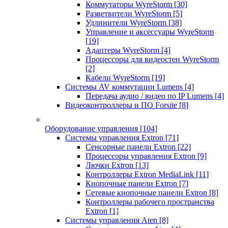
Коммутаторы WyreStorm
[30]
Разветвители WyreStorm
[5]
Удлинители WyreStorm
[38]
Управление и аксессуары WyreStorm
[19]
Адаптеры WyreStorm
[4]
Процессоры для видеостен WyreStorm
[2]
Кабели WyreStorm
[19]
Системы AV коммутации Lumens
[4]
Передача аудио / видео по IP Lumens
[4]
Видеоконтроллеры и ПО Forsite
[8]
Оборудование управления
[104]
Системы управления Extron
[71]
Сенсорные панели Extron
[22]
Процессоры управления Extron
[9]
Лючки Extron
[13]
Контроллеры Extron MediaLink
[11]
Кнопочные панели Extron
[7]
Сетевые кнопочные панели Extron
[8]
Контроллеры рабочего пространства
Extron
[1]
Системы управления Aten
[8]