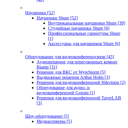
Наушники
[52]
Наушники Shure
[52]
Внутриканальные наушники Shure
[39]
Студийные наушники Shure
[6]
Профессиональные гарнитуры Shure
[1]
Аксессуары для наушников Shure
[6]
Оборудование для видеоконференцсвязи
[45]
Аудиорешение для переговорных комнат
Biamp
[31]
Решение для ВКС от WyreStorm
[5]
Выдвижные решения Arthur Holm
[3]
Решения для видеоконференций Hikvision
[2]
Оборудование для аудио- и
видеоконференций Gonsin
[1]
Решения для видеоконференций TaverLAB
[3]
Шоу-оборудование
[5]
Медиасерверы
[5]