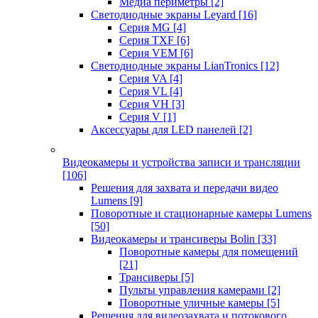
Медиа периметры
[2]
Светодиодные экраны Leyard
[16]
Серия MG
[4]
Серия TXF
[6]
Серия VEM
[6]
Светодиодные экраны LianTronics
[12]
Серия VA
[4]
Серия VL
[4]
Серия VH
[3]
Серия V
[1]
Аксессуары для LED панелей
[2]
Видеокамеры и устройства записи и трансляции
[106]
Решения для захвата и передачи видео
Lumens
[9]
Поворотные и стационарные камеры Lumens
[50]
Видеокамеры и трансиверы Bolin
[33]
Поворотные камеры для помещений
[21]
Трансиверы
[5]
Пульты управления камерами
[2]
Поворотные уличные камеры
[5]
Решения для видеозахвата и потокового