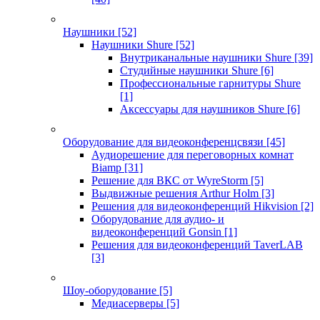
Наушники
[52]
Наушники Shure
[52]
Внутриканальные наушники Shure
[39]
Студийные наушники Shure
[6]
Профессиональные гарнитуры Shure
[1]
Аксессуары для наушников Shure
[6]
Оборудование для видеоконференцсвязи
[45]
Аудиорешение для переговорных комнат
Biamp
[31]
Решение для ВКС от WyreStorm
[5]
Выдвижные решения Arthur Holm
[3]
Решения для видеоконференций Hikvision
[2]
Оборудование для аудио- и
видеоконференций Gonsin
[1]
Решения для видеоконференций TaverLAB
[3]
Шоу-оборудование
[5]
Медиасерверы
[5]