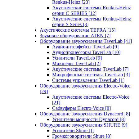
Renkus-Heinz
[23]
Акустические системы Renkus-Heinz
серии C SERIES
[12]
Акустические системы Renkus-Heinz
серии S Series
[3]
Акустические системы TEFRA
[15]
Звуковое оборудование ATEN
[7]
Оборудование звукоусиления TaverLab
[41]
Аудиоинтерфейсы TaverLab
[9]
Аудиопроцессоры TaverLab
[10]
Усилители TaverLab
[9]
Микшеры TaverLab
[2]
Акустические системы TaverLab
[7]
Микрофонные системы TaverLab
[3]
Системы управления TaverLab
[1]
Оборудование звукоусиления Electro-Voice
[29]
Акустические системы Electro-Voice
[21]
Сабвуферы Electro-Voice
[8]
Оборудование звукоусиления Dynacord
[8]
Усилители мощности Dynacord
[8]
Оборудование звукоусиления SHURE
[9]
Усилители Shure
[1]
Громкоговорители Shure
[8]