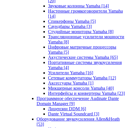
[20]
Звуковые колонны Yamaha
[14]
Настенные громкоговорители Yamaha
[14]
Спикерфоны Yamaha
[5]
Саундбары Yamaha
[3]
Студийные мониторы Yamaha
[8]
Трансляционные усилители мощности
Yamaha
[8]
Цифровые матричные процессоры
Yamaha
[5]
Акустические системы Yamaha
[65]
Портативные системы звукоусиления
Yamaha
[4]
Усилители Yamaha
[16]
Сетевые коммутаторы Yamaha
[12]
Аксессуары Yamaha
[1]
Микшерные консоли Yamaha
[40]
Интерфейсы и конвертеры Yamaha
[23]
Программное обеспечение Audinate Dante
Domain Manager
[9]
Лицензии DDM
[6]
Dante Virtual Soundcard
[3]
Оборудование звукоусиления Allen&Heath
[53]