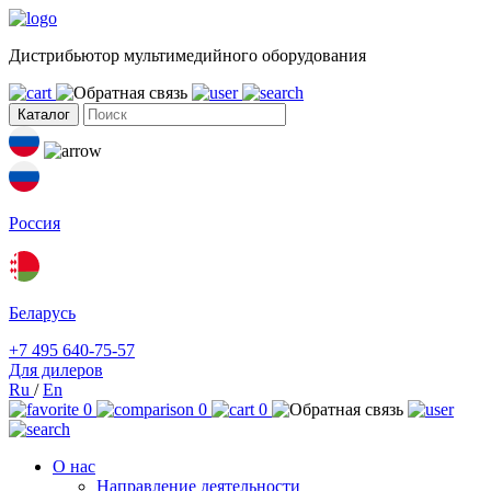
Дистрибьютор мультимедийного оборудования
Каталог
Россия
Беларусь
+7 495 640-75-57
Для дилеров
Ru
/
En
0
0
0
О нас
Направление деятельности