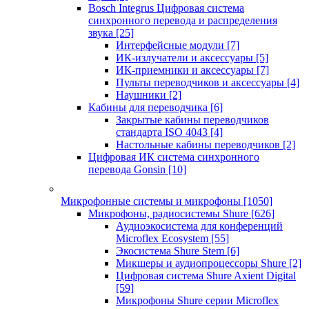
Bosch Integrus Цифровая система
синхронного перевода и распределения
звука
[25]
Интерфейсные модули
[7]
ИК-излучатели и аксессуары
[5]
ИК-приемники и аксессуары
[7]
Пульты переводчиков и аксессуары
[4]
Наушники
[2]
Кабины для переводчика
[6]
Закрытые кабины переводчиков
стандарта ISO 4043
[4]
Настольные кабины переводчиков
[2]
Цифровая ИК система синхронного
перевода Gonsin
[10]
Микрофонные системы и микрофоны
[1050]
Микрофоны, радиосистемы Shure
[626]
Аудиоэкосистема для конференций
Microflex Ecosystem
[55]
Экосистема Shure Stem
[6]
Микшеры и аудиопроцессоры Shure
[2]
Цифровая система Shure Axient Digital
[59]
Микрофоны Shure серии Microflex