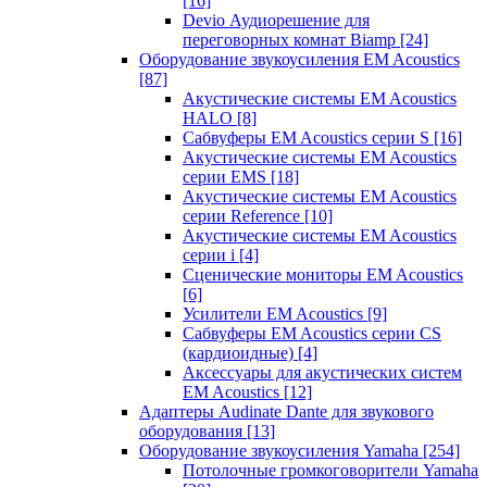
[16]
Devio Аудиорешение для
переговорных комнат Biamp
[24]
Оборудование звукоусиления EM Acoustics
[87]
Акустические системы EM Acoustics
HALO
[8]
Сабвуферы EM Acoustics серии S
[16]
Акустические системы EM Acoustics
серии EMS
[18]
Акустические системы EM Acoustics
серии Reference
[10]
Акустические системы EM Acoustics
серии i
[4]
Сценические мониторы EM Acoustics
[6]
Усилители EM Acoustics
[9]
Сабвуферы EM Acoustics серии CS
(кардиоидные)
[4]
Аксессуары для акустических систем
EM Acoustics
[12]
Адаптеры Audinate Dante для звукового
оборудования
[13]
Оборудование звукоусиления Yamaha
[254]
Потолочные громкоговорители Yamaha