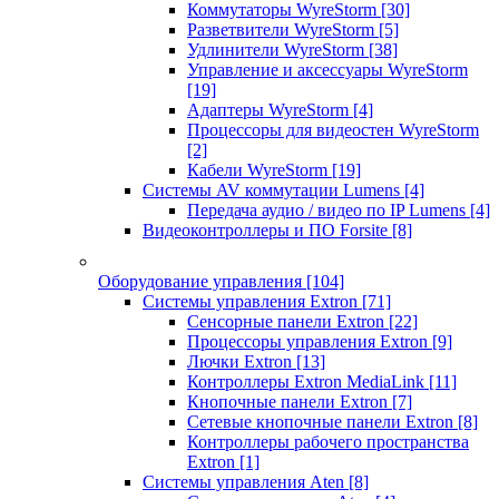
Коммутаторы WyreStorm
[30]
Разветвители WyreStorm
[5]
Удлинители WyreStorm
[38]
Управление и аксессуары WyreStorm
[19]
Адаптеры WyreStorm
[4]
Процессоры для видеостен WyreStorm
[2]
Кабели WyreStorm
[19]
Системы AV коммутации Lumens
[4]
Передача аудио / видео по IP Lumens
[4]
Видеоконтроллеры и ПО Forsite
[8]
Оборудование управления
[104]
Системы управления Extron
[71]
Сенсорные панели Extron
[22]
Процессоры управления Extron
[9]
Лючки Extron
[13]
Контроллеры Extron MediaLink
[11]
Кнопочные панели Extron
[7]
Сетевые кнопочные панели Extron
[8]
Контроллеры рабочего пространства
Extron
[1]
Системы управления Aten
[8]