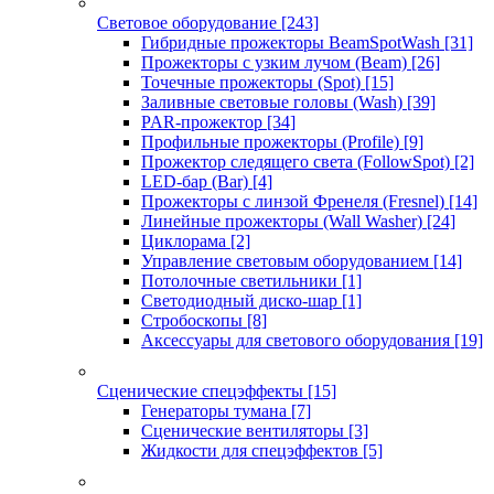
Световое оборудование
[243]
Гибридные прожекторы BeamSpotWash
[31]
Прожекторы с узким лучом (Beam)
[26]
Точечные прожекторы (Spot)
[15]
Заливные световые головы (Wash)
[39]
PAR-прожектор
[34]
Профильные прожекторы (Profile)
[9]
Прожектор следящего света (FollowSpot)
[2]
LED-бар (Bar)
[4]
Прожекторы с линзой Френеля (Fresnel)
[14]
Линейные прожекторы (Wall Washer)
[24]
Циклорама
[2]
Управление световым оборудованием
[14]
Потолочные светильники
[1]
Светодиодный диско-шар
[1]
Стробоскопы
[8]
Аксессуары для светового оборудования
[19]
Сценические спецэффекты
[15]
Генераторы тумана
[7]
Сценические вентиляторы
[3]
Жидкости для спецэффектов
[5]