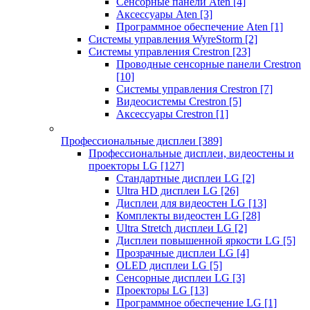
Сенсорные панели Aten
[4]
Аксессуары Aten
[3]
Программное обеспечение Aten
[1]
Системы управления WyreStorm
[2]
Системы управления Crestron
[23]
Проводные сенсорные панели Crestron
[10]
Системы управления Crestron
[7]
Видеосистемы Crestron
[5]
Аксессуары Crestron
[1]
Профессиональные дисплеи
[389]
Профессиональные дисплеи, видеостены и
проекторы LG
[127]
Стандартные дисплеи LG
[2]
Ultra HD дисплеи LG
[26]
Дисплеи для видеостен LG
[13]
Комплекты видеостен LG
[28]
Ultra Stretch дисплеи LG
[2]
Дисплеи повышенной яркости LG
[5]
Прозрачные дисплеи LG
[4]
OLED дисплеи LG
[5]
Сенсорные дисплеи LG
[3]
Проекторы LG
[13]
Программное обеспечение LG
[1]