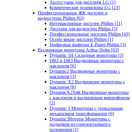
Аксессуары для дисплеев LG
[1]
Коммерческие телевизоры LG
[23]
Профессиональные ЖК дисплеи и
видеостены Philips
[63]
Интерактивные дисплеи Philips
[11]
Дисплеи для видеостен Philips
[5]
Профессиональные дисплеи Philips
[43]
Особо яркие дисплеи Philips
[1]
Цифровые вывески E-Paper Philips
[3]
Выдвижные мониторы Arthur Holm
[63]
Dynamic 1Н Складные мониторы
[3]
DB2 и DB3 Выдвижные мониторы с
наклоном
[6]
Dynamic2 Выдвижные мониторы с
наклоном
[3]
Dynamic X2 Выдвижные мониторы с
наклоном
[8]
DynamicX2Talk Выдвижные мониторы
с наклоном и выдвижным микрофоном
[2]
Dynamic 3 Мониторы с уникальным
механизмом трансформации
[6]
Dynamic3Reverse Мониторы с
подъемом из горизонтального
положения
[1]