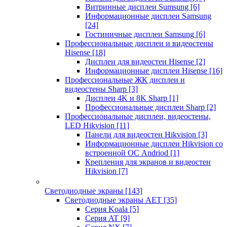
Витринные дисплеи Sumsung
[6]
Информационные дисплеи Samsung
[24]
Гостиничные дисплеи Samsung
[6]
Профессиональные дисплеи и видеостены
Hisense
[18]
Дисплеи для видеостен Hisense
[2]
Информационные дисплеи Hisense
[16]
Профессиональные ЖК дисплеи и
видеостены Sharp
[3]
Дисплеи 4K и 8K Sharp
[1]
Профессиональные дисплеи Sharp
[2]
Профессиональные дисплеи, видеостены,
LED Hikvision
[11]
Панели для видеостен Hikvision
[3]
Информационные дисплеи Hikvision со
встроенной ОС Andriod
[1]
Крепления для экранов и видеостен
Hikvision
[7]
Светодиодные экраны
[143]
Светодиодные экраны AET
[35]
Cерия Koala
[5]
Серия AT
[9]