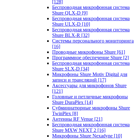
[128]
Беспроводная микрофонная система
Shure QLX-D
[9]
Беспроводная микрофонная система
Shure ULX-D
[10]
Беспроводная микрофонная система
Shure BLX-R
[32]
Системы персонального мониторинга
[16]
Проводные микрофоны Shure
[61]
Программное обеспечение Shure
[2]
Беспроводная микрофонная система
Shure SLX-D
[34]
Микрофоны Shure Motiv Digital для
записи и трансляций
[17]
Аксессуары для микрофонов Shure
[121]
Головные и петличные микрофоны
Shure DuraPlex
[14]
Субминиатюрные микрофоны Shure
TwinPlex
[8]
Антенны RF Venue
[21]
Беспроводная микрофонная система
Shure MXW NEXT 2
[16]
Микрофоны Shure Nexadyne
[10]