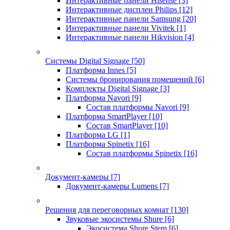
Интерактивные панели Hisense
[3]
Интерактивные дисплеи Philips
[12]
Интерактивные панели Samsung
[20]
Интерактивные панели Vivitek
[1]
Интерактивные панели Hikvision
[4]
Системы Digital Signage
[50]
Платформа Innes
[5]
Системы бронирования помещений
[6]
Комплекты Digital Signage
[3]
Платформа Navori
[9]
Состав платформы Navori
[9]
Платформа SmartPlayer
[10]
Состав SmartPlayer
[10]
Платформа LG
[1]
Платформа Spinetix
[16]
Состав платформы Spinetix
[16]
Документ-камеры
[7]
Документ-камеры Lumens
[7]
Решения для переговорных комнат
[130]
Звуковые экосистемы Shure
[6]
Экосистема Shure Stem
[6]