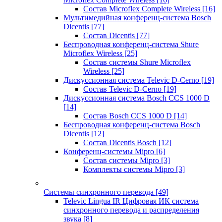
Состав Microflex Complete Wireless
[16]
Мультимедийная конференц-система Bosch
Dicentis
[77]
Состав Dicentis
[77]
Беспроводная конференц-система Shure
Microflex Wireless
[25]
Состав системы Shure Microflex
Wireless
[25]
Дискуссионная система Televic D-Cerno
[19]
Состав Televic D-Cerno
[19]
Дискуссионная система Bosch CCS 1000 D
[14]
Состав Bosch CCS 1000 D
[14]
Беспроводная конференц-система Bosch
Dicentis
[12]
Состав Dicentis Bosch
[12]
Конференц-системы Mipro
[6]
Состав системы Mipro
[3]
Комплекты системы Mipro
[3]
Системы синхронного перевода
[49]
Televic Lingua IR Цифровая ИК система
синхронного перевода и распределения
звука
[8]