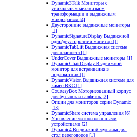
Dynamic3Talk Мониторы с
уникальным механизмом
трансформации и выдвижным
микрофоном
[4]
Двусторонние выдвижные мониторы
[1]
DynamicSignatureDisplay Выдвижной
одно/двусторонний монитор
[1]
DynamicTabLift Выдвижная система
для планшета
[1]
UnderCover Выдвижные мониторы
[1]
DynamicChairDisplay Выдвижной
монитор для встраивания в
подлокотник
[1]
DynamicVision Выдвижная система для
камер ВКС
[1]
CourtesyBox Моторизованный корпус
для бутылок и салфеток
[2]
Опции для мониторов серии Dynamic
[13]
DynamicShare система управления
[6]
Управление моторизованными
устройствами
[2]
Dynamic4 Выдвижной мультимедиа
стол переговоров
[1]