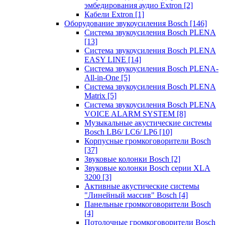
эмбедирования аудио Extron
[2]
Кабели Extron
[1]
Оборудование звукоусиления Bosch
[146]
Система звукоусиления Bosch PLENA
[13]
Система звукоусиления Bosch PLENA
EASY LINE
[14]
Система звукоусиления Bosch PLENA-
All-in-One
[5]
Система звукоусиления Bosch PLENA
Matrix
[5]
Система звукоусиления Bosch PLENA
VOICE ALARM SYSTEM
[8]
Музыкальные акустические системы
Bosch LB6/ LC6/ LP6
[10]
Корпусные громкоговорители Bosch
[37]
Звуковые колонки Bosch
[2]
Звуковые колонки Bosch серии XLA
3200
[3]
Активные акустические системы
"Линейный массив" Bosch
[4]
Панельные громкоговорители Bosch
[4]
Потолочные громкоговорители Bosch