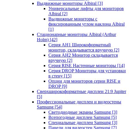
Выдвижные мониторы Albiral
[3]
Универсальные лифты для мониторов
Albiral
[2]
Выдвижные мониторы с
фиксированным углом наклона Albiral
[1]
Стационарные мониторы Albiral (Arthur
Holm)
[42]
Серия AH1 Широкоформатный
монитор, складывается вручную
[2]
Серия AH2 Монитор складывается
вручную
[2]
Серия RISE Настенные мониторы
[14]
Серия DROP Мониторы для установки
в стену
[15]
Опции для мониторов серии RISE и
DROP
[9]
Сверхширокоформатные дисплеи 21:9 Jupiter
[5]
Профессиональные дисплеи и видеостены
Samsung
[54]
Светодиодные экраны Samsung
[3]
Всепогодные дисплеи Samsung
[5]
Специальные дисплеи Samsung
[3]
Панели для видеостен Samsung
[7]