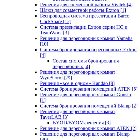
Решения для совместной работы Vivitek
[4]
Шлюз для совместной работы Extron
[1]
Беспроводная система презентации Barco
ClickShare
[12]
Система презентации Extron серии HC и
TeamWork
[3]
Решения для переговорных комнат Yamaha
[10]
Система бронирования переговорных Extron
[4]
Состав системы бронирования
переговорных
[4]
Решения для переговорных комнат
WyreStorm
[29]
Решения «все-в-одном» Kandao
[8]
Система бронирования помещений ATEN
[5]
Решение для переговорных комнат Gonsin
[1]
Система бронирования помещений Biamp
[2]
Решения для переговорных комнат
TaverLAB
[3]
BYOD/BYOM-решения
[3]
Решение для переговорных комнат ATEN
[2]
Решение для переговорных комнат Biamp
[40]