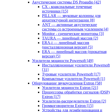
Акустические системы DS Proaudio
[42]
CX - коаксиальные точечные
источники
[15]
PILLAR — звуковые колонны для
архитектурной интеграции
[8]
ANT — активные акустические
системы со встроенным усилением
[4]
Monitor - сценические мониторы
[3]
TAURA — линейный массив
[2]
ERA-i — линейный массив
(инсталляционная версия)
[5]
ERA — линейный массив (прокатная
версия)
[5]
Усилители мощности Powersoft
[49]
Инсталляционные усилители Powersoft
[31]
Туровые усилители Powersoft
[17]
Компактные усилители Powersoft
[1]
Оборудование звукоусиления Extron
[58]
Усилители мощности Extron
[21]
Процессоры обработки сигналов (DSP)
Extron
[17]
Усилители-распределители Extron
[2]
Громкоговорители Extron
[15]
Устройства для деэмбедирования и