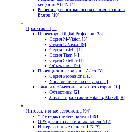
вещания ATEN
[4]
Решения для потокового вещания и записи
Extron
[10]
Проекторы
[51]
Проекторы Digital Projection
[38]
Серия M-Vision
[3]
Серия E-Vision
[9]
Серия Insight
[1]
Серия Titan
[4]
Серия Satellite
[1]
Объективы
[20]
Проекционные экраны Adeo
[3]
Серия Professional
[2]
Управление и аксессуары
[1]
Лампы и объективы для проекторов
[10]
Объективы
[2]
Лампы проекторов Hitachi, Maxell
[8]
Интерактивные устройства
[94]
* Интерактивные панели
[49]
OPS для интерактивных панелей
[2]
Интерактивные панели LG
[3]