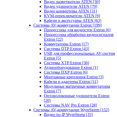
Видео разветвители ATEN
[30]
Видео удлинители ATEN
[79]
Видео конвертеры ATEN
[31]
KVM-переключатели ATEN
[9]
Кабели и аксессуары ATEN
[63]
Системы AV-коммутации Extron
[199]
Процессоры для видеостен Extron
[6]
Процессоры обработки видеосигналов
Extron
[22]
Коммутаторы Extron
[17]
Системы DTP Extron
[43]
USB для профессиональных AV-систем
Extron
[5]
Системы XTP Extron
[30]
Аудиооборудование Extron
[1]
Системы DXP Extron
[6]
Монтажные крепления Extron
[3]
Кабели и адаптеры Extron
[11]
Модульные матричные коммутаторы
Extron
[7]
Оптоволоконные удлинители Extron
[20]
Системы NAV Pro Extron
[28]
Системы AV-коммутации WyreStorm
[152]
Видео по IP WyreStorm
[35]