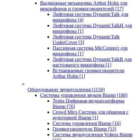
Выдвижные механизмы Arthur Holm для
микрофонов и громкоговорителей
[17]
Лифтовая система DynamicTalk для
микрофона
[4]
Лифтовая система DynamicTalkH для
микрофона
[1]
Лифтовая система DynamicTalk
UnderCover
[3]
Пассивная система MicConnect для
микрофона
[1]
Лифтовая система DynamicTalkB для
настольного микрофона
[1]
Встраиваемые громкоговорители
Arthur Holm
[1]
Оборудование звукоусиления
[1150]
Системы управления звуком Biamp
[186]
Tesira Цифровая медиаплатформа
Biamp
[76]
Crowd Mics Система для общения с
аудиторией Biamp
[1]
Система управления Biamp
[16]
Громкоговорители Biamp
[53]
Система звукоусиления Voltera Biamp