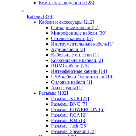
Комплекты видеостен
[28]
Кабели
[339]
Кабели и аксессуары
[212]
Спикерные кабели
[57]
Микрофонные кабели
[30]
Сетевые кабели
[67]
Инструментальный кабель
[1]
Аудиокабели
[3]
Кабельные оплетки
[1]
Коаксиальные кабели
[2]
HDMI кабели
[25]
Интерфейсные кабели
[14]
USB кабели / удлинители
[10]
Силовые кабели
[1]
Аксессуары
[1]
Разъёмы
[102]
Разъёмы XLR
[27]
Разъёмы BNC
[7]
Разъёмы POWERCON
[6]
Разъёмы RCA
[2]
Разъёмы RJ45
[3]
Разъёмы Jack
[25]
Разъёмы Speakon
[32]