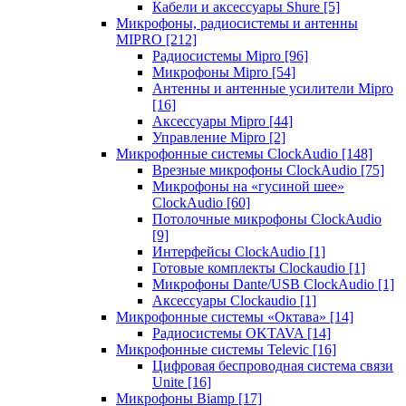
Кабели и аксессуары Shure
[5]
Микрофоны, радиосистемы и антенны
MIPRO
[212]
Радиосистемы Mipro
[96]
Микрофоны Mipro
[54]
Антенны и антенные усилители Mipro
[16]
Аксессуары Mipro
[44]
Управление Mipro
[2]
Микрофонные системы ClockAudio
[148]
Врезные микрофоны ClockAudio
[75]
Микрофоны на «гусиной шее»
ClockAudio
[60]
Потолочные микрофоны ClockAudio
[9]
Интерфейсы ClockAudio
[1]
Готовые комплекты Clockaudio
[1]
Микрофоны Dante/USB ClockAudio
[1]
Аксессуары Clockaudio
[1]
Микрофонные системы «Октава»
[14]
Радиосистемы OKTAVA
[14]
Микрофонные системы Televic
[16]
Цифровая беспроводная система связи
Unite
[16]
Микрофоны Biamp
[17]