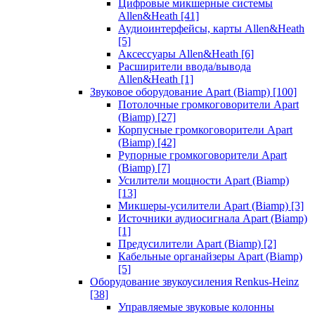
Цифровые микшерные системы
Allen&Heath
[41]
Аудиоинтерфейсы, карты Allen&Heath
[5]
Аксессуары Allen&Heath
[6]
Расширители ввода/вывода
Allen&Heath
[1]
Звуковое оборудование Apart (Biamp)
[100]
Потолочные громкоговорители Apart
(Biamp)
[27]
Корпусные громкоговорители Apart
(Biamp)
[42]
Рупорные громкоговорители Apart
(Biamp)
[7]
Усилители мощности Apart (Biamp)
[13]
Микшеры-усилители Apart (Biamp)
[3]
Источники аудиосигнала Apart (Biamp)
[1]
Предусилители Apart (Biamp)
[2]
Кабельные органайзеры Apart (Biamp)
[5]
Оборудование звукоусиления Renkus-Heinz
[38]
Управляемые звуковые колонны