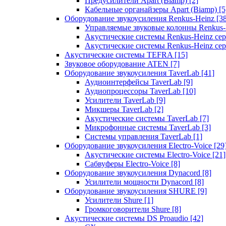
Предусилители Apart (Biamp)
[2]
Кабельные органайзеры Apart (Biamp)
[5
Оборудование звукоусиления Renkus-Heinz
[3
Управляемые звуковые колонны Renkus
Акустические системы Renkus-Heinz с
Акустические системы Renkus-Heinz сер
Акустические системы TEFRA
[15]
Звуковое оборудование ATEN
[7]
Оборудование звукоусиления TaverLab
[41]
Аудиоинтерфейсы TaverLab
[9]
Аудиопроцессоры TaverLab
[10]
Усилители TaverLab
[9]
Микшеры TaverLab
[2]
Акустические системы TaverLab
[7]
Микрофонные системы TaverLab
[3]
Системы управления TaverLab
[1]
Оборудование звукоусиления Electro-Voice
[29
Акустические системы Electro-Voice
[21]
Сабвуферы Electro-Voice
[8]
Оборудование звукоусиления Dynacord
[8]
Усилители мощности Dynacord
[8]
Оборудование звукоусиления SHURE
[9]
Усилители Shure
[1]
Громкоговорители Shure
[8]
Акустические системы DS Proaudio
[42]