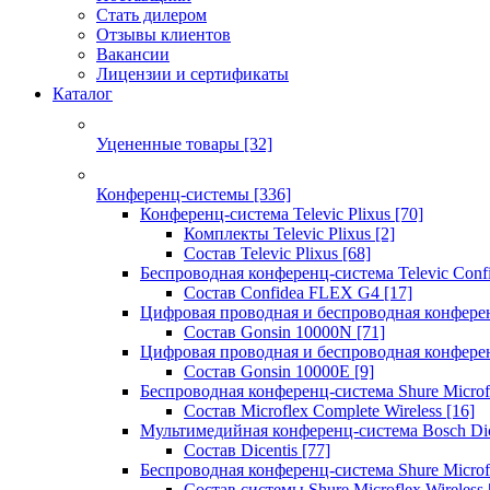
Стать дилером
Отзывы клиентов
Вакансии
Лицензии и сертификаты
Каталог
Уцененные товары
[32]
Конференц-системы
[336]
Конференц-система Televic Plixus
[70]
Комплекты Televic Plixus
[2]
Состав Televic Plixus
[68]
Беспроводная конференц-система Televic Con
Состав Confidea FLEX G4
[17]
Цифровая проводная и беспроводная конфере
Состав Gonsin 10000N
[71]
Цифровая проводная и беспроводная конфере
Состав Gonsin 10000E
[9]
Беспроводная конференц-система Shure Microfl
Состав Microflex Complete Wireless
[16]
Мультимедийная конференц-система Bosch Dic
Состав Dicentis
[77]
Беспроводная конференц-система Shure Microfl
Состав системы Shure Microflex Wireless