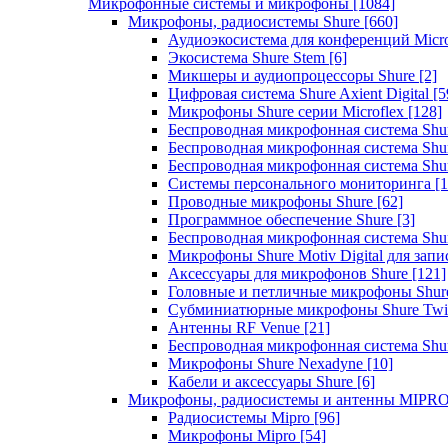
Микрофонные системы и микрофоны
[1084]
Микрофоны, радиосистемы Shure
[660]
Аудиоэкосистема для конференций Micro
Экосистема Shure Stem
[6]
Микшеры и аудиопроцессоры Shure
[2]
Цифровая система Shure Axient Digital
[5
Микрофоны Shure серии Microflex
[128]
Беспроводная микрофонная система Sh
Беспроводная микрофонная система Sh
Беспроводная микрофонная система Sh
Системы персонального мониторинга
[1
Проводные микрофоны Shure
[62]
Программное обеспечение Shure
[3]
Беспроводная микрофонная система Sh
Микрофоны Shure Motiv Digital для зап
Аксессуары для микрофонов Shure
[121]
Головные и петличные микрофоны Shur
Субминиатюрные микрофоны Shure Twi
Антенны RF Venue
[21]
Беспроводная микрофонная система S
Микрофоны Shure Nexadyne
[10]
Кабели и аксессуары Shure
[6]
Микрофоны, радиосистемы и антенны MIPR
Радиосистемы Mipro
[96]
Микрофоны Mipro
[54]