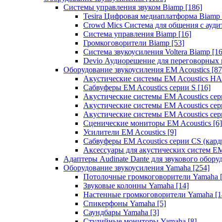
Системы управления звуком Biamp
[186]
Tesira Цифровая медиаплатформа Biamp
Crowd Mics Система для общения с ауд
Система управления Biamp
[16]
Громкоговорители Biamp
[53]
Система звукоусиления Voltera Biamp
[16
Devio Аудиорешение для переговорных
Оборудование звукоусиления EM Acoustics
[87
Акустические системы EM Acoustics 
Сабвуферы EM Acoustics серии S
[16]
Акустические системы EM Acoustics с
Акустические системы EM Acoustics сер
Акустические системы EM Acoustics сер
Сценические мониторы EM Acoustics
[6]
Усилители EM Acoustics
[9]
Сабвуферы EM Acoustics серии CS (кар
Аксессуары для акустических систем EM
Адаптеры Audinate Dante для звукового обор
Оборудование звукоусиления Yamaha
[254]
Потолочные громкоговорители Yamaha
Звуковые колонны Yamaha
[14]
Настенные громкоговорители Yamaha
[1
Спикерфоны Yamaha
[5]
Саундбары Yamaha
[3]
Студийные мониторы Yamaha
[8]