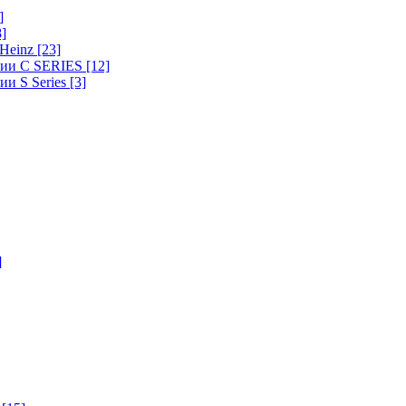
]
8]
-Heinz
[23]
ерии C SERIES
[12]
ии S Series
[3]
]