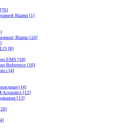
[76]
иторией Biamp
[1]
]
 комнат Biamp
[24]
]
HALO
[8]
ерии EMS
[18]
ии Reference
[10]
ии i
[4]
диоидные)
[4]
 Acoustics
[12]
удования
[13]
[20]
4]