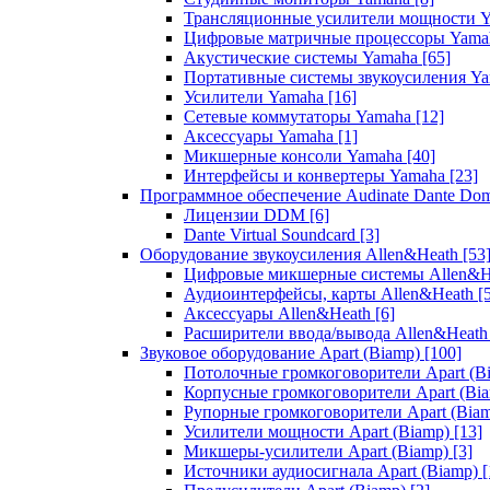
Трансляционные усилители мощности 
Цифровые матричные процессоры Yam
Акустические системы Yamaha
[65]
Портативные системы звукоусиления Y
Усилители Yamaha
[16]
Сетевые коммутаторы Yamaha
[12]
Аксессуары Yamaha
[1]
Микшерные консоли Yamaha
[40]
Интерфейсы и конвертеры Yamaha
[23]
Программное обеспечение Audinate Dante Do
Лицензии DDM
[6]
Dante Virtual Soundcard
[3]
Оборудование звукоусиления Allen&Heath
[53
Цифровые микшерные системы Allen&
Аудиоинтерфейсы, карты Allen&Heath
[
Аксессуары Allen&Heath
[6]
Расширители ввода/вывода Allen&Heat
Звуковое оборудование Apart (Biamp)
[100]
Потолочные громкоговорители Apart (B
Корпусные громкоговорители Apart (Bi
Рупорные громкоговорители Apart (Bia
Усилители мощности Apart (Biamp)
[13]
Микшеры-усилители Apart (Biamp)
[3]
Источники аудиосигнала Apart (Biamp)
[