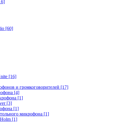
16]
dio
[60]
nite
[16]
офонов и громкоговорителей
[17]
крофона
[4]
икрофона
[1]
ver
[3]
рофона
[1]
стольного микрофона
[1]
r Holm
[1]