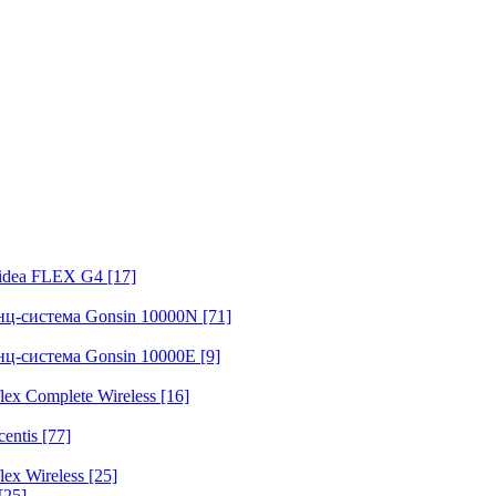
fidea FLEX G4
[17]
нц-система Gonsin 10000N
[71]
нц-система Gonsin 10000E
[9]
ex Complete Wireless
[16]
entis
[77]
ex Wireless
[25]
[25]