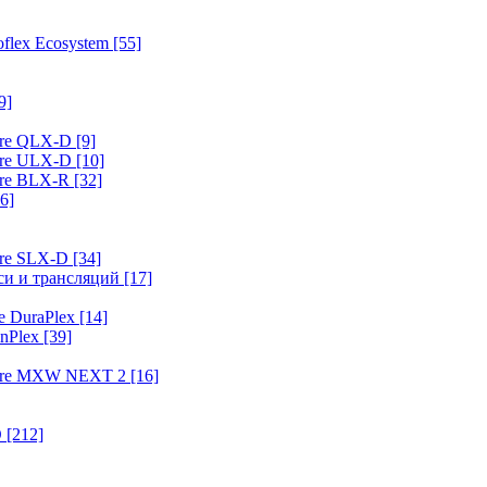
flex Ecosystem
[55]
9]
ure QLX-D
[9]
ure ULX-D
[10]
ure BLX-R
[32]
6]
ure SLX-D
[34]
иси и трансляций
[17]
e DuraPlex
[14]
nPlex
[39]
hure MXW NEXT 2
[16]
O
[212]