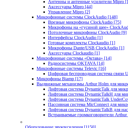
Антенны и антенные усилители Mipro
[
Аксессуары Mipro
[44]
Управление Mipro
[2]
Микрофонные системы ClockAudio
[148]
Врезные микрофоны ClockAudio
[75]
Микрофоны на «гусиной шее» ClockAu
Потолочные микрофоны ClockAudio
[9]
Интерфейсы ClockAudio
[1]
Готовые комплекты Clockaudio
[1]
Микрофоны Dante/USB ClockAudio
[1]
Аксессуары Clockaudio
[1]
Микрофонные системы «Октава»
[14]
Радиосистемы OKTAVA
[14]
Микрофонные системы Televic
[16]
Цифровая беспроводная система связи U
Микрофоны Biamp
[17]
Выдвижные механизмы Arthur Holm для микр
Лифтовая система DynamicTalk для ми
Лифтовая система DynamicTalkH для м
Лифтовая система DynamicTalk UnderCo
Пассивная система MicConnect для мик
Лифтовая система DynamicTalkB для на
Встраиваемые громкоговорители Arthu
Оборудование звукоусиления
[1150]