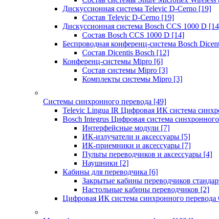
Дискуссионная система Televic D-Cerno
[19]
Состав Televic D-Cerno
[19]
Дискуссионная система Bosch CCS 1000 D
[14
Состав Bosch CCS 1000 D
[14]
Беспроводная конференц-система Bosch Dicen
Состав Dicentis Bosch
[12]
Конференц-системы Mipro
[6]
Состав системы Mipro
[3]
Комплекты системы Mipro
[3]
Системы синхронного перевода
[49]
Televic Lingua IR Цифровая ИК система синхр
Bosch Integrus Цифровая система синхронного
Интерфейсные модули
[7]
ИК-излучатели и аксессуары
[5]
ИК-приемники и аксессуары
[7]
Пульты переводчиков и аксессуары
[4]
Наушники
[2]
Кабины для переводчика
[6]
Закрытые кабины переводчиков стандар
Настольные кабины переводчиков
[2]
Цифровая ИК система синхронного перевода