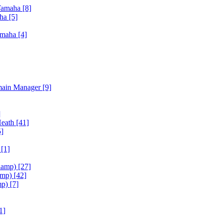
Yamaha
[8]
aha
[5]
amaha
[4]
main Manager
[9]
]
Heath
[41]
5]
h
[1]
iamp)
[27]
amp)
[42]
mp)
[7]
1]