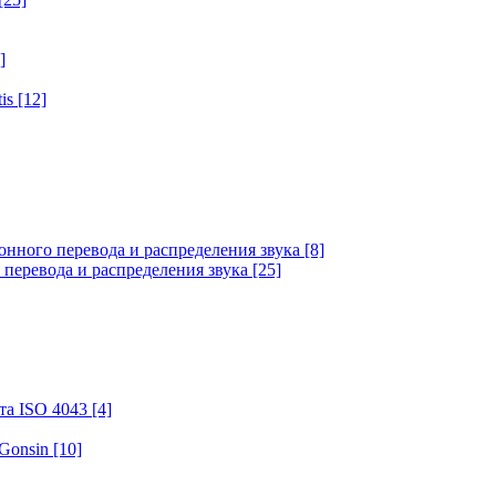
]
tis
[12]
онного перевода и распределения звука
[8]
 перевода и распределения звука
[25]
та ISO 4043
[4]
 Gonsin
[10]