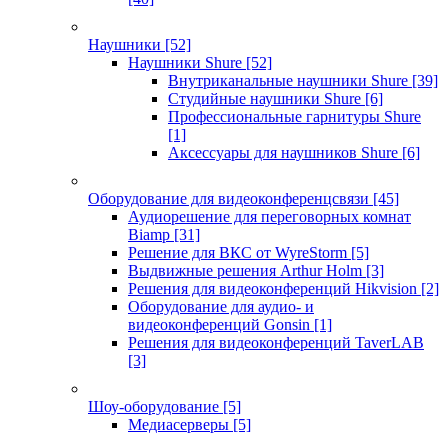
Наушники
[52]
Наушники Shure
[52]
Внутриканальные наушники Shure
[39]
Студийные наушники Shure
[6]
Профессиональные гарнитуры Shure
[1]
Аксессуары для наушников Shure
[6]
Оборудование для видеоконференцсвязи
[45]
Аудиорешение для переговорных комнат
Biamp
[31]
Решение для ВКС от WyreStorm
[5]
Выдвижные решения Arthur Holm
[3]
Решения для видеоконференций Hikvision
[2]
Оборудование для аудио- и
видеоконференций Gonsin
[1]
Решения для видеоконференций TaverLAB
[3]
Шоу-оборудование
[5]
Медиасерверы
[5]