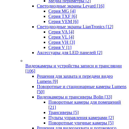
Медиа периметры
[2]
Светодиодные экраны Leyard
[16]
Серия MG
[4]
Серия TXF
[6]
Серия VEM
[6]
Светодиодные экраны LianTronics
[12]
Серия VA
[4]
Серия VL
[4]
Серия VH
[3]
Серия V
[1]
Аксессуары для LED панелей
[2]
Видеокамеры и устройства записи и трансляции
[106]
Решения для захвата и передачи видео
Lumens
[9]
Поворотные и стационарные камеры Lumens
[50]
Видеокамеры и трансиверы Bolin
[33]
Поворотные камеры для помещений
[21]
Трансиверы
[5]
Пульты управления камерами
[2]
Поворотные уличные камеры
[5]
Решения для видеозахвата и потокового