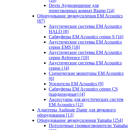
[16]
Devio Аудиорешение для
переговорных комнат Biamp
[24]
Оборудование звукоусиления EM Acoustics
[87]
Акустические системы EM Acoustics
HALO
[8]
Сабвуферы EM Acoustics серии S
[16]
Акустические системы EM Acoustics
серии EMS
[18]
Акустические системы EM Acoustics
серии Reference
[10]
Акустические системы EM Acoustics
серии i
[4]
Сценические мониторы EM Acoustics
[6]
Усилители EM Acoustics
[9]
Сабвуферы EM Acoustics серии CS
(кардиоидные)
[4]
Аксессуары для акустических систем
EM Acoustics
[12]
Адаптеры Audinate Dante для звукового
оборудования
[13]
Оборудование звукоусиления Yamaha
[254]
Потолочные громкоговорители Yamaha