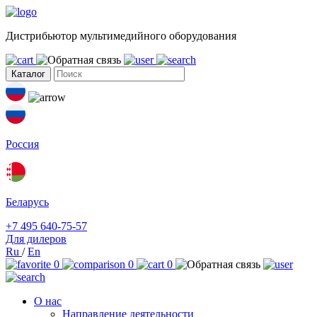
Дистрибьютор мультимедийного оборудования
Каталог
Россия
Беларусь
+7 495 640-75-57
Для дилеров
Ru
/
En
0
0
0
О нас
Направление деятельности