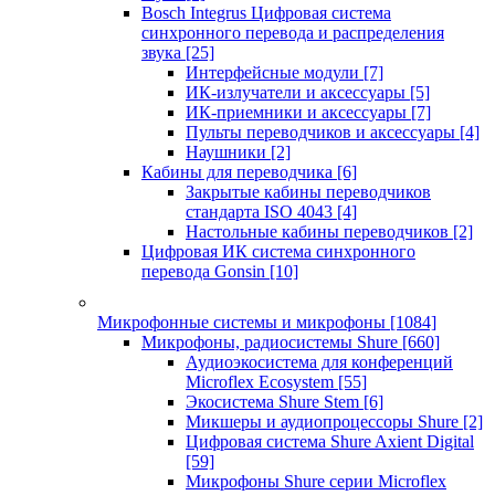
Bosch Integrus Цифровая система
синхронного перевода и распределения
звука
[25]
Интерфейсные модули
[7]
ИК-излучатели и аксессуары
[5]
ИК-приемники и аксессуары
[7]
Пульты переводчиков и аксессуары
[4]
Наушники
[2]
Кабины для переводчика
[6]
Закрытые кабины переводчиков
стандарта ISO 4043
[4]
Настольные кабины переводчиков
[2]
Цифровая ИК система синхронного
перевода Gonsin
[10]
Микрофонные системы и микрофоны
[1084]
Микрофоны, радиосистемы Shure
[660]
Аудиоэкосистема для конференций
Microflex Ecosystem
[55]
Экосистема Shure Stem
[6]
Микшеры и аудиопроцессоры Shure
[2]
Цифровая система Shure Axient Digital
[59]
Микрофоны Shure серии Microflex