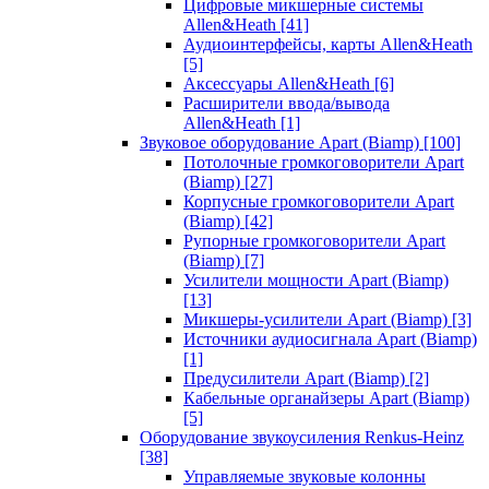
Цифровые микшерные системы
Allen&Heath
[41]
Аудиоинтерфейсы, карты Allen&Heath
[5]
Аксессуары Allen&Heath
[6]
Расширители ввода/вывода
Allen&Heath
[1]
Звуковое оборудование Apart (Biamp)
[100]
Потолочные громкоговорители Apart
(Biamp)
[27]
Корпусные громкоговорители Apart
(Biamp)
[42]
Рупорные громкоговорители Apart
(Biamp)
[7]
Усилители мощности Apart (Biamp)
[13]
Микшеры-усилители Apart (Biamp)
[3]
Источники аудиосигнала Apart (Biamp)
[1]
Предусилители Apart (Biamp)
[2]
Кабельные органайзеры Apart (Biamp)
[5]
Оборудование звукоусиления Renkus-Heinz
[38]
Управляемые звуковые колонны