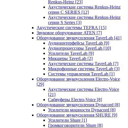
Renkus-Heinz
[23]
Акустические системы Renkus-Heinz
серии C SERIES
[12]
Акустические системы Renkus-Heinz
серии S Series
[3]
Акустические системы TEFRA
[15]
Звуковое оборудование ATEN
[7]
Оборудование звукоусиления TaverLab
[41]
Аудиоинтерфейсы TaverLab
[9]
Аудиопроцессоры TaverLab
[10]
Усилители TaverLab
[9]
Микшеры TaverLab
[2]
Акустические системы TaverLab
[7]
Микрофонные системы TaverLab
[3]
Системы управления TaverLab
[1]
Оборудование звукоусиления Electro-Voice
[29]
Акустические системы Electro-Voice
[21]
Сабвуферы Electro-Voice
[8]
Оборудование звукоусиления Dynacord
[8]
Усилители мощности Dynacord
[8]
Оборудование звукоусиления SHURE
[9]
Усилители Shure
[1]
Громкоговорители Shure
[8]