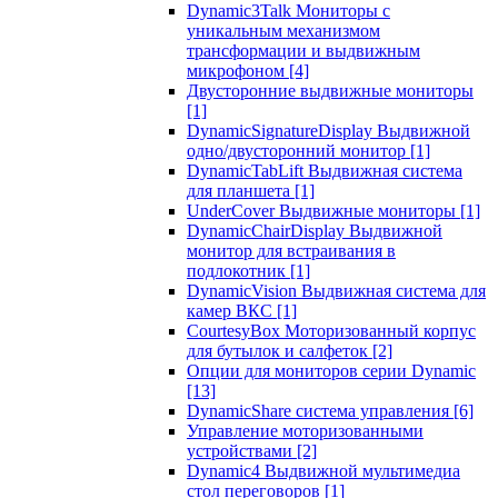
Dynamic3Talk Мониторы с
уникальным механизмом
трансформации и выдвижным
микрофоном
[4]
Двусторонние выдвижные мониторы
[1]
DynamicSignatureDisplay Выдвижной
одно/двусторонний монитор
[1]
DynamicTabLift Выдвижная система
для планшета
[1]
UnderCover Выдвижные мониторы
[1]
DynamicChairDisplay Выдвижной
монитор для встраивания в
подлокотник
[1]
DynamicVision Выдвижная система для
камер ВКС
[1]
CourtesyBox Моторизованный корпус
для бутылок и салфеток
[2]
Опции для мониторов серии Dynamic
[13]
DynamicShare система управления
[6]
Управление моторизованными
устройствами
[2]
Dynamic4 Выдвижной мультимедиа
стол переговоров
[1]