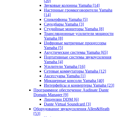
[20]
Звуковые колонны Yamaha
[14]
Настенные громкоговорители Yamaha
[14]
Спикерфоны Yamaha
[5]
Саундбары Yamaha
[3]
Студийные мониторы Yamaha
[8]
Трансляционные усилители мощности
Yamaha
[8]
Цифровые матричные процессоры
Yamaha
[5]
Акустические системы Yamaha
[65]
Портативные системы звукоусиления
Yamaha
[4]
Усилители Yamaha
[16]
Сетевые коммутаторы Yamaha
[12]
Аксессуары Yamaha
[1]
Микшерные консоли Yamaha
[40]
Интерфейсы и конвертеры Yamaha
[23]
Программное обеспечение Audinate Dante
Domain Manager
[9]
Лицензии DDM
[6]
Dante Virtual Soundcard
[3]
Оборудование звукоусиления Allen&Heath
[53]