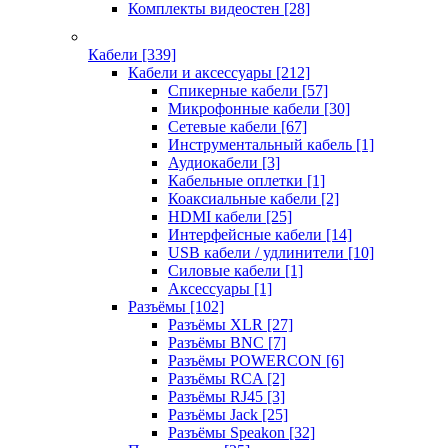
Комплекты видеостен
[28]
Кабели
[339]
Кабели и аксессуары
[212]
Спикерные кабели
[57]
Микрофонные кабели
[30]
Сетевые кабели
[67]
Инструментальный кабель
[1]
Аудиокабели
[3]
Кабельные оплетки
[1]
Коаксиальные кабели
[2]
HDMI кабели
[25]
Интерфейсные кабели
[14]
USB кабели / удлинители
[10]
Силовые кабели
[1]
Аксессуары
[1]
Разъёмы
[102]
Разъёмы XLR
[27]
Разъёмы BNC
[7]
Разъёмы POWERCON
[6]
Разъёмы RCA
[2]
Разъёмы RJ45
[3]
Разъёмы Jack
[25]
Разъёмы Speakon
[32]