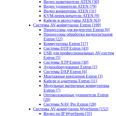
Видео разветвители ATEN
[30]
Видео удлинители ATEN
[79]
Видео конвертеры ATEN
[31]
KVM-переключатели ATEN
[9]
Кабели и аксессуары ATEN
[63]
Системы AV-коммутации Extron
[199]
Процессоры для видеостен Extron
[6]
Процессоры обработки видеосигналов
Extron
[22]
Коммутаторы Extron
[17]
Системы DTP Extron
[43]
USB для профессиональных AV-систем
Extron
[5]
Системы XTP Extron
[30]
Аудиооборудование Extron
[1]
Системы DXP Extron
[6]
Монтажные крепления Extron
[3]
Кабели и адаптеры Extron
[11]
Модульные матричные коммутаторы
Extron
[7]
Оптоволоконные удлинители Extron
[20]
Системы NAV Pro Extron
[28]
Системы AV-коммутации WyreStorm
[152]
Видео по IP WyreStorm
[35]