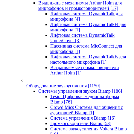
Выдвижные механизмы Arthur Holm для
микрофонов и громкоговорителей
[17]
Лифтовая система DynamicTalk для
микрофона
[4]
Лифтовая система DynamicTalkH для
микрофона
[1]
Лифтовая система DynamicTalk
UnderCover
[3]
Пассивная система MicConnect для
микрофона
[1]
Лифтовая система DynamicTalkB для
настольного микрофона
[1]
Встраиваемые громкоговорители
Arthur Holm
[1]
Оборудование звукоусиления
[1150]
Системы управления звуком Biamp
[186]
Tesira Цифровая медиаплатформа
Biamp
[76]
Crowd Mics Система для общения с
аудиторией Biamp
[1]
Система управления Biamp
[16]
Громкоговорители Biamp
[53]
Система звукоусиления Voltera Biamp