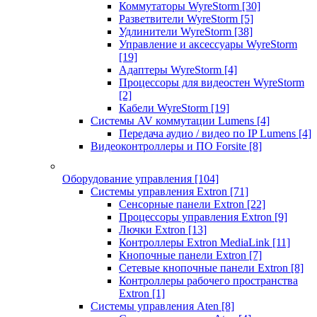
Коммутаторы WyreStorm
[30]
Разветвители WyreStorm
[5]
Удлинители WyreStorm
[38]
Управление и аксессуары WyreStorm
[19]
Адаптеры WyreStorm
[4]
Процессоры для видеостен WyreStorm
[2]
Кабели WyreStorm
[19]
Системы AV коммутации Lumens
[4]
Передача аудио / видео по IP Lumens
[4]
Видеоконтроллеры и ПО Forsite
[8]
Оборудование управления
[104]
Системы управления Extron
[71]
Сенсорные панели Extron
[22]
Процессоры управления Extron
[9]
Лючки Extron
[13]
Контроллеры Extron MediaLink
[11]
Кнопочные панели Extron
[7]
Сетевые кнопочные панели Extron
[8]
Контроллеры рабочего пространства
Extron
[1]
Системы управления Aten
[8]