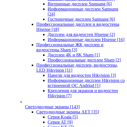
Витринные дисплеи Sumsung
[6]
Информационные дисплеи Samsung
[24]
Гостиничные дисплеи Samsung
[6]
Профессиональные дисплеи и видеостены
Hisense
[18]
Дисплеи для видеостен Hisense
[2]
Информационные дисплеи Hisense
[16]
Профессиональные ЖК дисплеи и
видеостены Sharp
[3]
Дисплеи 4K и 8K Sharp
[1]
Профессиональные дисплеи Sharp
[2]
Профессиональные дисплеи, видеостены,
LED Hikvision
[11]
Панели для видеостен Hikvision
[3]
Информационные дисплеи Hikvision со
встроенной ОС Andriod
[1]
Крепления для экранов и видеостен
Hikvision
[7]
Светодиодные экраны
[143]
Светодиодные экраны AET
[35]
Cерия Koala
[5]
Серия AT
[9]