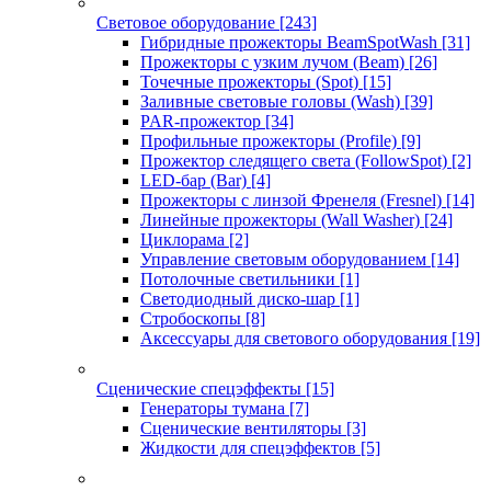
Световое оборудование
[243]
Гибридные прожекторы BeamSpotWash
[31]
Прожекторы с узким лучом (Beam)
[26]
Точечные прожекторы (Spot)
[15]
Заливные световые головы (Wash)
[39]
PAR-прожектор
[34]
Профильные прожекторы (Profile)
[9]
Прожектор следящего света (FollowSpot)
[2]
LED-бар (Bar)
[4]
Прожекторы с линзой Френеля (Fresnel)
[14]
Линейные прожекторы (Wall Washer)
[24]
Циклорама
[2]
Управление световым оборудованием
[14]
Потолочные светильники
[1]
Светодиодный диско-шар
[1]
Стробоскопы
[8]
Аксессуары для светового оборудования
[19]
Сценические спецэффекты
[15]
Генераторы тумана
[7]
Сценические вентиляторы
[3]
Жидкости для спецэффектов
[5]