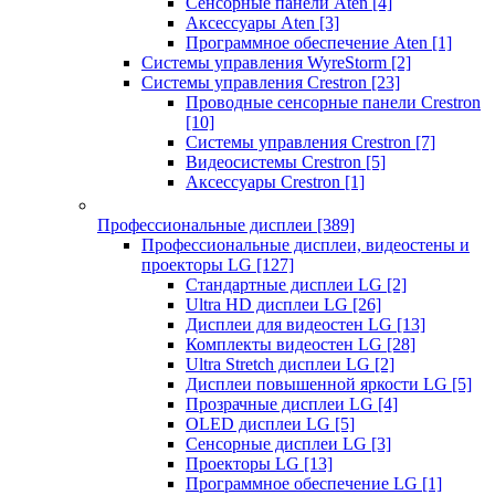
Сенсорные панели Aten
[4]
Аксессуары Aten
[3]
Программное обеспечение Aten
[1]
Системы управления WyreStorm
[2]
Системы управления Crestron
[23]
Проводные сенсорные панели Crestron
[10]
Системы управления Crestron
[7]
Видеосистемы Crestron
[5]
Аксессуары Crestron
[1]
Профессиональные дисплеи
[389]
Профессиональные дисплеи, видеостены и
проекторы LG
[127]
Стандартные дисплеи LG
[2]
Ultra HD дисплеи LG
[26]
Дисплеи для видеостен LG
[13]
Комплекты видеостен LG
[28]
Ultra Stretch дисплеи LG
[2]
Дисплеи повышенной яркости LG
[5]
Прозрачные дисплеи LG
[4]
OLED дисплеи LG
[5]
Сенсорные дисплеи LG
[3]
Проекторы LG
[13]
Программное обеспечение LG
[1]