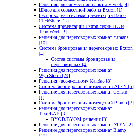
Решения для совместной работы Vivitek
[4]
Шлюз для совместной работы Extron
[1]
Беспроводная система презентации Barco
ClickShare
[12]
Система презентации Extron серии HC и
TeamWork
[3]
Решения для переговорных комнат Yamaha
[10]
Система бронирования переговорных Extron
[4]
Состав системы бронирования
переговорных
[4]
Решения для переговорных комнат
WyreStorm
[29]
Решения «все-в-одном» Kandao
[8]
Система бронирования помещений ATEN
[5]
Решение для переговорных комнат Gonsin
[1]
Система бронирования помещений Biamp
[2]
Решения для переговорных комнат
TaverLAB
[3]
BYOD/BYOM-решения
[3]
Решение для переговорных комнат ATEN
[2]
Решение для переговорных комнат Biamp
[40]