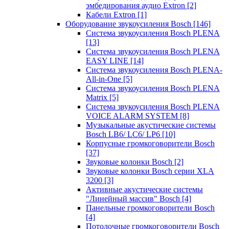
эмбедирования аудио Extron
[2]
Кабели Extron
[1]
Оборудование звукоусиления Bosch
[146]
Система звукоусиления Bosch PLENA
[13]
Система звукоусиления Bosch PLENA
EASY LINE
[14]
Система звукоусиления Bosch PLENA-
All-in-One
[5]
Система звукоусиления Bosch PLENA
Matrix
[5]
Система звукоусиления Bosch PLENA
VOICE ALARM SYSTEM
[8]
Музыкальные акустические системы
Bosch LB6/ LC6/ LP6
[10]
Корпусные громкоговорители Bosch
[37]
Звуковые колонки Bosch
[2]
Звуковые колонки Bosch серии XLA
3200
[3]
Активные акустические системы
"Линейный массив" Bosch
[4]
Панельные громкоговорители Bosch
[4]
Потолочные громкоговорители Bosch