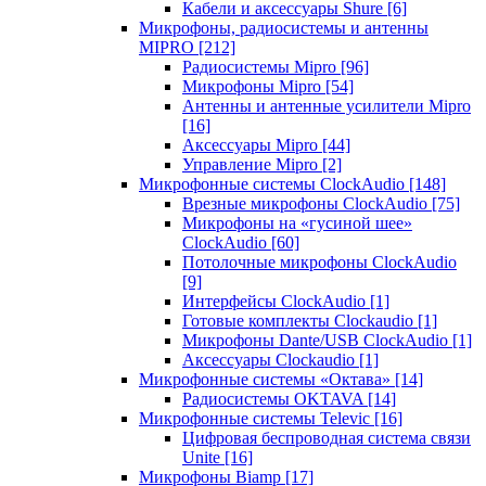
Кабели и аксессуары Shure
[6]
Микрофоны, радиосистемы и антенны
MIPRO
[212]
Радиосистемы Mipro
[96]
Микрофоны Mipro
[54]
Антенны и антенные усилители Mipro
[16]
Аксессуары Mipro
[44]
Управление Mipro
[2]
Микрофонные системы ClockAudio
[148]
Врезные микрофоны ClockAudio
[75]
Микрофоны на «гусиной шее»
ClockAudio
[60]
Потолочные микрофоны ClockAudio
[9]
Интерфейсы ClockAudio
[1]
Готовые комплекты Clockaudio
[1]
Микрофоны Dante/USB ClockAudio
[1]
Аксессуары Clockaudio
[1]
Микрофонные системы «Октава»
[14]
Радиосистемы OKTAVA
[14]
Микрофонные системы Televic
[16]
Цифровая беспроводная система связи
Unite
[16]
Микрофоны Biamp
[17]