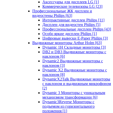
Аксессуары для дисплеев LG
[1]
Коммерческие телевизоры LG
[23]
Профессиональные ЖК дисплеи и
видеостены Philips
[63]
Интерактивные дисплеи Philips
[11]
Дисплеи для видеостен Philips
[5]
Профессиональные дисплеи Philips
[43]
Особо яркие дисплеи Philips
[1]
Цифровые вывески E-Paper Philips
[3]
Выдвижные мониторы Arthur Holm
[63]
Dynamic 1Н Складные мониторы
[3]
DB2 и DB3 Выдвижные мониторы с
наклоном
[6]
Dynamic2 Выдвижные мониторы с
наклоном
[3]
Dynamic X2 Выдвижные мониторы с
наклоном
[8]
DynamicX2Talk Выдвижные мониторы
с наклоном и выдвижным микрофоном
[2]
Dynamic 3 Мониторы с уникальным
механизмом трансформации
[6]
Dynamic3Reverse Мониторы с
подъемом из горизонтального
положения
[1]