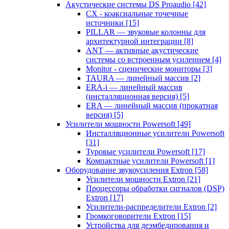
Акустические системы DS Proaudio
[42]
CX - коаксиальные точечные
источники
[15]
PILLAR — звуковые колонны для
архитектурной интеграции
[8]
ANT — активные акустические
системы со встроенным усилением
[4]
Monitor - сценические мониторы
[3]
TAURA — линейный массив
[2]
ERA-i — линейный массив
(инсталляционная версия)
[5]
ERA — линейный массив (прокатная
версия)
[5]
Усилители мощности Powersoft
[49]
Инсталляционные усилители Powersoft
[31]
Туровые усилители Powersoft
[17]
Компактные усилители Powersoft
[1]
Оборудование звукоусиления Extron
[58]
Усилители мощности Extron
[21]
Процессоры обработки сигналов (DSP)
Extron
[17]
Усилители-распределители Extron
[2]
Громкоговорители Extron
[15]
Устройства для деэмбедирования и