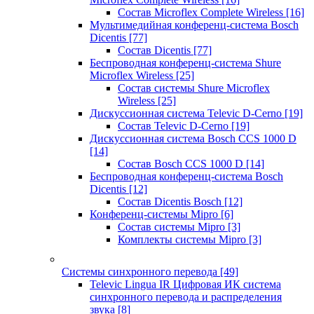
Состав Microflex Complete Wireless
[16]
Мультимедийная конференц-система Bosch
Dicentis
[77]
Состав Dicentis
[77]
Беспроводная конференц-система Shure
Microflex Wireless
[25]
Состав системы Shure Microflex
Wireless
[25]
Дискуссионная система Televic D-Cerno
[19]
Состав Televic D-Cerno
[19]
Дискуссионная система Bosch CCS 1000 D
[14]
Состав Bosch CCS 1000 D
[14]
Беспроводная конференц-система Bosch
Dicentis
[12]
Состав Dicentis Bosch
[12]
Конференц-системы Mipro
[6]
Состав системы Mipro
[3]
Комплекты системы Mipro
[3]
Системы синхронного перевода
[49]
Televic Lingua IR Цифровая ИК система
синхронного перевода и распределения
звука
[8]