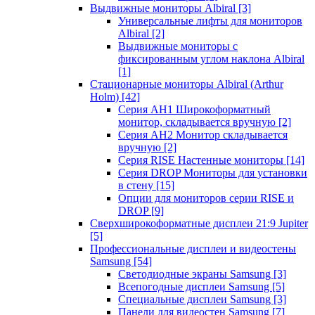
Выдвижные мониторы Albiral
[3]
Универсальные лифты для мониторов
Albiral
[2]
Выдвижные мониторы с
фиксированным углом наклона Albiral
[1]
Стационарные мониторы Albiral (Arthur
Holm)
[42]
Серия AH1 Широкоформатный
монитор, складывается вручную
[2]
Серия AH2 Монитор складывается
вручную
[2]
Серия RISE Настенные мониторы
[14]
Серия DROP Мониторы для установки
в стену
[15]
Опции для мониторов серии RISE и
DROP
[9]
Сверхширокоформатные дисплеи 21:9 Jupiter
[5]
Профессиональные дисплеи и видеостены
Samsung
[54]
Светодиодные экраны Samsung
[3]
Всепогодные дисплеи Samsung
[5]
Специальные дисплеи Samsung
[3]
Панели для видеостен Samsung
[7]