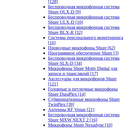
[128]
Беспроводная микрофонная система
Shure QLX-D
[9]
Беспроводная микрофонная система
Shure ULX-D
[10]
Беспроводная микрофонная система
Shure BLX-R
[32]
Системы персонального мониторинга
[16]
Проводные микрофоны Shure
[62]
Программное обеспечение Shure
[3]
Беспроводная микрофонная система
Shure SLX-D
[34]
Микрофоны Shure Motiv Digital для
записи и трансляций
[17]
Аксессуары для микрофонов Shure
[121]
Головные и петличные микрофоны
Shure DuraPlex
[14]
Субминиатюрные микрофоны Shure
TwinPlex
[39]
Антенны RF Venue
[21]
Беспроводная микрофонная система
Shure MXW NEXT 2
[16]
Микрофоны Shure Nexadyne
[10]