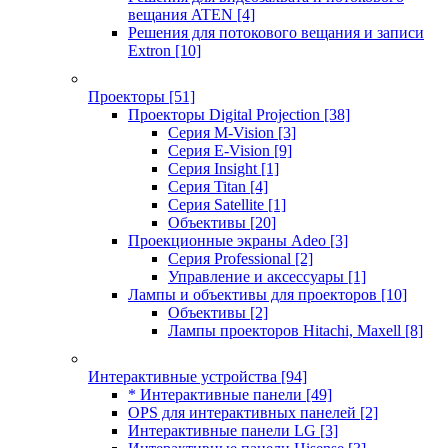
вещания ATEN
[4]
Решения для потокового вещания и записи
Extron
[10]
Проекторы
[51]
Проекторы Digital Projection
[38]
Серия M-Vision
[3]
Серия E-Vision
[9]
Серия Insight
[1]
Серия Titan
[4]
Серия Satellite
[1]
Объективы
[20]
Проекционные экраны Adeo
[3]
Серия Professional
[2]
Управление и аксессуары
[1]
Лампы и объективы для проекторов
[10]
Объективы
[2]
Лампы проекторов Hitachi, Maxell
[8]
Интерактивные устройства
[94]
* Интерактивные панели
[49]
OPS для интерактивных панелей
[2]
Интерактивные панели LG
[3]