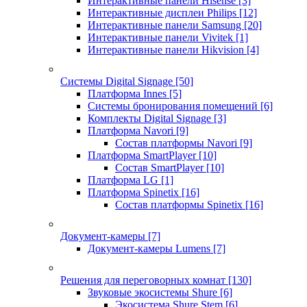
Интерактивные панели Hisense
[3]
Интерактивные дисплеи Philips
[12]
Интерактивные панели Samsung
[20]
Интерактивные панели Vivitek
[1]
Интерактивные панели Hikvision
[4]
Системы Digital Signage
[50]
Платформа Innes
[5]
Системы бронирования помещений
[6]
Комплекты Digital Signage
[3]
Платформа Navori
[9]
Состав платформы Navori
[9]
Платформа SmartPlayer
[10]
Состав SmartPlayer
[10]
Платформа LG
[1]
Платформа Spinetix
[16]
Состав платформы Spinetix
[16]
Документ-камеры
[7]
Документ-камеры Lumens
[7]
Решения для переговорных комнат
[130]
Звуковые экосистемы Shure
[6]
Экосистема Shure Stem
[6]