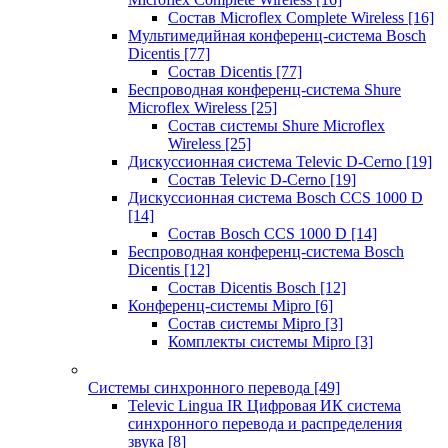
Состав Microflex Complete Wireless
[16]
Мультимедийная конференц-система Bosch
Dicentis
[77]
Состав Dicentis
[77]
Беспроводная конференц-система Shure
Microflex Wireless
[25]
Состав системы Shure Microflex
Wireless
[25]
Дискуссионная система Televic D-Cerno
[19]
Состав Televic D-Cerno
[19]
Дискуссионная система Bosch CCS 1000 D
[14]
Состав Bosch CCS 1000 D
[14]
Беспроводная конференц-система Bosch
Dicentis
[12]
Состав Dicentis Bosch
[12]
Конференц-системы Mipro
[6]
Состав системы Mipro
[3]
Комплекты системы Mipro
[3]
Системы синхронного перевода
[49]
Televic Lingua IR Цифровая ИК система
синхронного перевода и распределения
звука
[8]