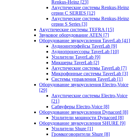
Renkus-Heinz
[23]
Акустические системы Renkus-Heinz
серии C SERIES
[12]
Акустические системы Renkus-Heinz
серии S Series
[3]
Акустические системы TEFRA
[15]
Звуковое оборудование ATEN
[7]
Оборудование звукоусиления TaverLab
[41]
Аудиоинтерфейсы TaverLab
[9]
Аудиопроцессоры TaverLab
[10]
Усилители TaverLab
[9]
Микшеры TaverLab
[2]
Акустические системы TaverLab
[7]
Микрофонные системы TaverLab
[3]
Системы управления TaverLab
[1]
Оборудование звукоусиления Electro-Voice
[29]
Акустические системы Electro-Voice
[21]
Сабвуферы Electro-Voice
[8]
Оборудование звукоусиления Dynacord
[8]
Усилители мощности Dynacord
[8]
Оборудование звукоусиления SHURE
[9]
Усилители Shure
[1]
Громкоговорители Shure
[8]