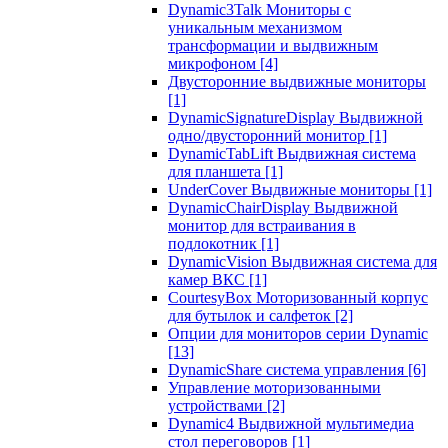
Dynamic3Talk Мониторы с
уникальным механизмом
трансформации и выдвижным
микрофоном
[4]
Двусторонние выдвижные мониторы
[1]
DynamicSignatureDisplay Выдвижной
одно/двусторонний монитор
[1]
DynamicTabLift Выдвижная система
для планшета
[1]
UnderCover Выдвижные мониторы
[1]
DynamicChairDisplay Выдвижной
монитор для встраивания в
подлокотник
[1]
DynamicVision Выдвижная система для
камер ВКС
[1]
CourtesyBox Моторизованный корпус
для бутылок и салфеток
[2]
Опции для мониторов серии Dynamic
[13]
DynamicShare система управления
[6]
Управление моторизованными
устройствами
[2]
Dynamic4 Выдвижной мультимедиа
стол переговоров
[1]