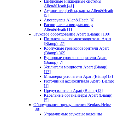
Цифровые микшерные системы
Allen&Heath
[41]
Аудиоинтерфейсы, карты Allen&Heath
[5]
Аксессуары Allen&Heath
[6]
Расширители ввода/вывода
Allen&Heath
[1]
Звуковое оборудование Apart (Biamp)
[100]
Потолочные громкоговорители Apart
(Biamp)
[27]
Корпусные громкоговорители Apart
(Biamp)
[42]
Рупорные громкоговорители Apart
(Biamp)
[7]
Усилители мощности Apart (Biamp)
[13]
Микшеры-усилители Apart (Biamp)
[3]
Источники аудиосигнала Apart (Biamp)
[1]
Предусилители Apart (Biamp)
[2]
Кабельные органайзеры Apart (Biamp)
[5]
Оборудование звукоусиления Renkus-Heinz
[38]
Управляемые звуковые колонны