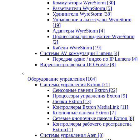
Коммутаторы WyreStorm
[30]
Разветвители WyreStorm
[5]
Удлинители WyreStorm
[38]
Управление и аксессуары WyreStorm
[19]
Адаптеры WyreStorm
[4]
Процессоры для видеостен WyreStorm
[2]
Кабели WyreStorm
[19]
Системы AV коммутации Lumens
[4]
Передача аудио / видео по IP Lumens
[4]
Видеоконтроллеры и ПО Forsite
[8]
Оборудование управления
[104]
Системы управления Extron
[71]
Сенсорные панели Extron
[22]
Процессоры управления Extron
[9]
Лючки Extron
[13]
Контроллеры Extron MediaLink
[11]
Кнопочные панели Extron
[7]
Сетевые кнопочные панели Extron
[8]
Контроллеры рабочего пространства
Extron
[1]
Системы управления Aten
[8]