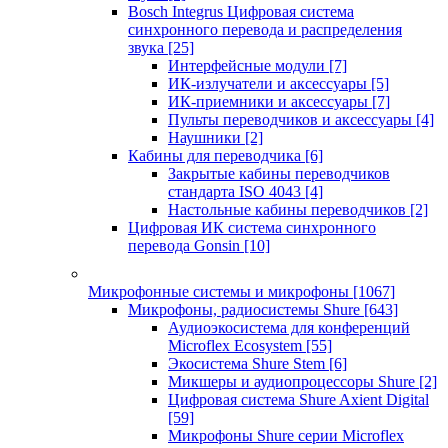
Bosch Integrus Цифровая система
синхронного перевода и распределения
звука
[25]
Интерфейсные модули
[7]
ИК-излучатели и аксессуары
[5]
ИК-приемники и аксессуары
[7]
Пульты переводчиков и аксессуары
[4]
Наушники
[2]
Кабины для переводчика
[6]
Закрытые кабины переводчиков
стандарта ISO 4043
[4]
Настольные кабины переводчиков
[2]
Цифровая ИК система синхронного
перевода Gonsin
[10]
Микрофонные системы и микрофоны
[1067]
Микрофоны, радиосистемы Shure
[643]
Аудиоэкосистема для конференций
Microflex Ecosystem
[55]
Экосистема Shure Stem
[6]
Микшеры и аудиопроцессоры Shure
[2]
Цифровая система Shure Axient Digital
[59]
Микрофоны Shure серии Microflex