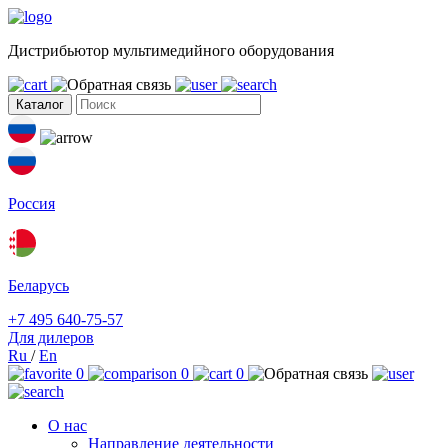
Дистрибьютор мультимедийного оборудования
Каталог
Россия
Беларусь
+7 495 640-75-57
Для дилеров
Ru
/
En
0
0
0
О нас
Направление деятельности