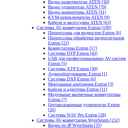
Видео разветвители ATEN
[30]
Видео удлинители ATEN
[79]
Видео конвертеры ATEN
[31]
KVM-переключатели ATEN
[9]
Кабели и аксессуары ATEN
[63]
Системы AV-коммутации Extron
[199]
Процессоры для видеостен Extron
[6]
Процессоры обработки видеосигналов
Extron
[22]
Коммутаторы Extron
[17]
Системы DTP Extron
[43]
USB для профессиональных AV-систем
Extron
[5]
Системы XTP Extron
[30]
Аудиооборудование Extron
[1]
Системы DXP Extron
[6]
Монтажные крепления Extron
[3]
Кабели и адаптеры Extron
[11]
Модульные матричные коммутаторы
Extron
[7]
Оптоволоконные удлинители Extron
[20]
Системы NAV Pro Extron
[28]
Системы AV-коммутации WyreStorm
[152]
Видео по IP WyreStorm
[35]