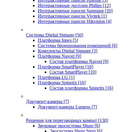
Интерактивные панели Hisense
[3]
Интерактивные дисплеи Philips
[12]
Интерактивные панели Samsung
[20]
Интерактивные панели Vivitek
[1]
Интерактивные панели Hikvision
[4]
Системы Digital Signage
[50]
Платформа Innes
[5]
Системы бронирования помещений
[6]
Комплекты Digital Signage
[3]
Платформа Navori
[9]
Состав платформы Navori
[9]
Платформа SmartPlayer
[10]
Состав SmartPlayer
[10]
Платформа LG
[1]
Платформа Spinetix
[16]
Состав платформы Spinetix
[16]
Документ-камеры
[7]
Документ-камеры Lumens
[7]
Решения для переговорных комнат
[130]
Звуковые экосистемы Shure
[6]
Экосистема Shure Stem
[6]