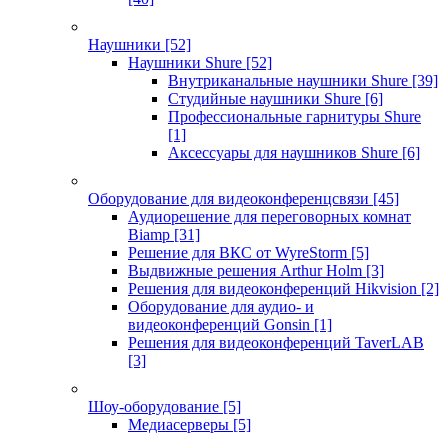
Наушники
[52]
Наушники Shure
[52]
Внутриканальные наушники Shure
[39]
Студийные наушники Shure
[6]
Профессиональные гарнитуры Shure
[1]
Аксессуары для наушников Shure
[6]
Оборудование для видеоконференцсвязи
[45]
Аудиорешение для переговорных комнат
Biamp
[31]
Решение для ВКС от WyreStorm
[5]
Выдвижные решения Arthur Holm
[3]
Решения для видеоконференций Hikvision
[2]
Оборудование для аудио- и
видеоконференций Gonsin
[1]
Решения для видеоконференций TaverLAB
[3]
Шоу-оборудование
[5]
Медиасерверы
[5]