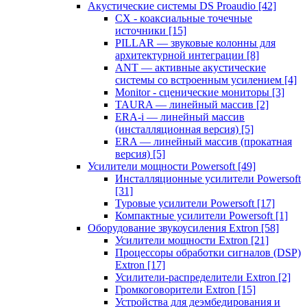
Акустические системы DS Proaudio
[42]
CX - коаксиальные точечные
источники
[15]
PILLAR — звуковые колонны для
архитектурной интеграции
[8]
ANT — активные акустические
системы со встроенным усилением
[4]
Monitor - сценические мониторы
[3]
TAURA — линейный массив
[2]
ERA-i — линейный массив
(инсталляционная версия)
[5]
ERA — линейный массив (прокатная
версия)
[5]
Усилители мощности Powersoft
[49]
Инсталляционные усилители Powersoft
[31]
Туровые усилители Powersoft
[17]
Компактные усилители Powersoft
[1]
Оборудование звукоусиления Extron
[58]
Усилители мощности Extron
[21]
Процессоры обработки сигналов (DSP)
Extron
[17]
Усилители-распределители Extron
[2]
Громкоговорители Extron
[15]
Устройства для деэмбедирования и