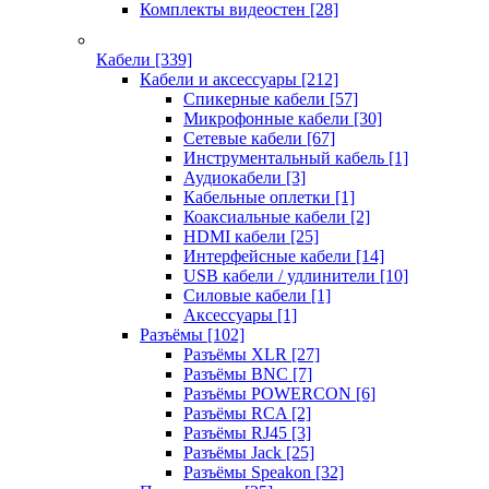
Комплекты видеостен
[28]
Кабели
[339]
Кабели и аксессуары
[212]
Спикерные кабели
[57]
Микрофонные кабели
[30]
Сетевые кабели
[67]
Инструментальный кабель
[1]
Аудиокабели
[3]
Кабельные оплетки
[1]
Коаксиальные кабели
[2]
HDMI кабели
[25]
Интерфейсные кабели
[14]
USB кабели / удлинители
[10]
Силовые кабели
[1]
Аксессуары
[1]
Разъёмы
[102]
Разъёмы XLR
[27]
Разъёмы BNC
[7]
Разъёмы POWERCON
[6]
Разъёмы RCA
[2]
Разъёмы RJ45
[3]
Разъёмы Jack
[25]
Разъёмы Speakon
[32]