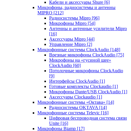
Кабели и аксессуары Shure
[6]
Микрофоны, радиосистемы и антенны
MIPRO
[212]
Радиосистемы Mipro
[96]
Микрофоны Mipro
[54]
Антенны и антенные усилители Mipro
[16]
Аксессуары Mipro
[44]
Управление Mipro
[2]
Микрофонные системы ClockAudio
[148]
Врезные микрофоны ClockAudio
[75]
Микрофоны на «гусиной шее»
ClockAudio
[60]
Потолочные микрофоны ClockAudio
[9]
Интерфейсы ClockAudio
[1]
Готовые комплекты Clockaudio
[1]
Микрофоны Dante/USB ClockAudio
[1]
Аксессуары Clockaudio
[1]
Микрофонные системы «Октава»
[14]
Радиосистемы OKTAVA
[14]
Микрофонные системы Televic
[16]
Цифровая беспроводная система связи
Unite
[16]
Микрофоны Biamp
[17]