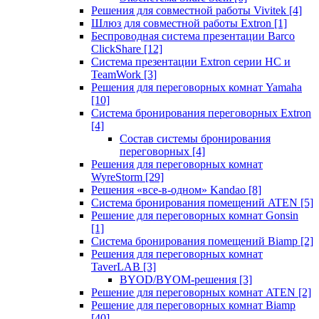
Решения для совместной работы Vivitek
[4]
Шлюз для совместной работы Extron
[1]
Беспроводная система презентации Barco
ClickShare
[12]
Система презентации Extron серии HC и
TeamWork
[3]
Решения для переговорных комнат Yamaha
[10]
Система бронирования переговорных Extron
[4]
Состав системы бронирования
переговорных
[4]
Решения для переговорных комнат
WyreStorm
[29]
Решения «все-в-одном» Kandao
[8]
Система бронирования помещений ATEN
[5]
Решение для переговорных комнат Gonsin
[1]
Система бронирования помещений Biamp
[2]
Решения для переговорных комнат
TaverLAB
[3]
BYOD/BYOM-решения
[3]
Решение для переговорных комнат ATEN
[2]
Решение для переговорных комнат Biamp
[40]