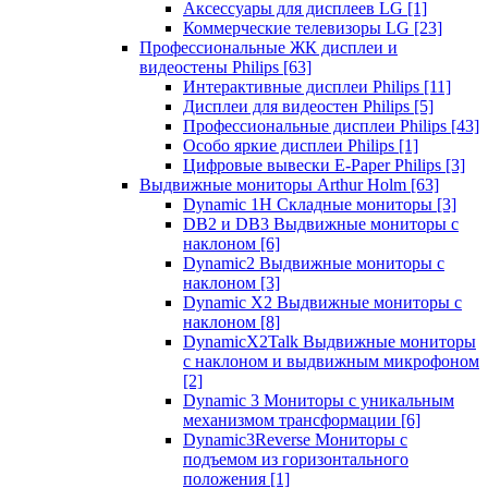
Аксессуары для дисплеев LG
[1]
Коммерческие телевизоры LG
[23]
Профессиональные ЖК дисплеи и
видеостены Philips
[63]
Интерактивные дисплеи Philips
[11]
Дисплеи для видеостен Philips
[5]
Профессиональные дисплеи Philips
[43]
Особо яркие дисплеи Philips
[1]
Цифровые вывески E-Paper Philips
[3]
Выдвижные мониторы Arthur Holm
[63]
Dynamic 1Н Складные мониторы
[3]
DB2 и DB3 Выдвижные мониторы с
наклоном
[6]
Dynamic2 Выдвижные мониторы с
наклоном
[3]
Dynamic X2 Выдвижные мониторы с
наклоном
[8]
DynamicX2Talk Выдвижные мониторы
с наклоном и выдвижным микрофоном
[2]
Dynamic 3 Мониторы с уникальным
механизмом трансформации
[6]
Dynamic3Reverse Мониторы с
подъемом из горизонтального
положения
[1]