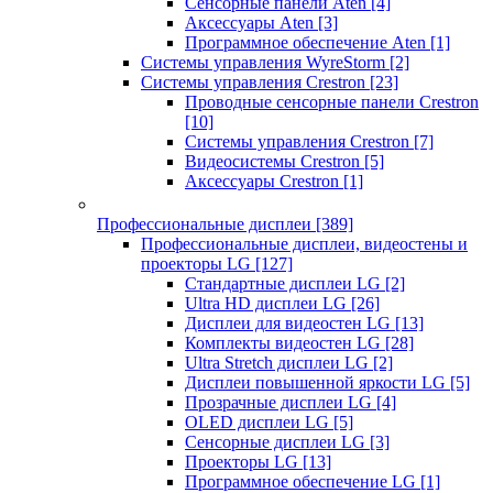
Сенсорные панели Aten
[4]
Аксессуары Aten
[3]
Программное обеспечение Aten
[1]
Системы управления WyreStorm
[2]
Системы управления Crestron
[23]
Проводные сенсорные панели Crestron
[10]
Системы управления Crestron
[7]
Видеосистемы Crestron
[5]
Аксессуары Crestron
[1]
Профессиональные дисплеи
[389]
Профессиональные дисплеи, видеостены и
проекторы LG
[127]
Стандартные дисплеи LG
[2]
Ultra HD дисплеи LG
[26]
Дисплеи для видеостен LG
[13]
Комплекты видеостен LG
[28]
Ultra Stretch дисплеи LG
[2]
Дисплеи повышенной яркости LG
[5]
Прозрачные дисплеи LG
[4]
OLED дисплеи LG
[5]
Сенсорные дисплеи LG
[3]
Проекторы LG
[13]
Программное обеспечение LG
[1]