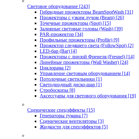
Световое оборудование
[243]
Гибридные прожекторы BeamSpotWash
[31]
Прожекторы с узким лучом (Beam)
[26]
Точечные прожекторы (Spot)
[15]
Заливные световые головы (Wash)
[39]
PAR-прожектор
[34]
Профильные прожекторы (Profile)
[9]
Прожектор следящего света (FollowSpot)
[2]
LED-бар (Bar)
[4]
Прожекторы с линзой Френеля (Fresnel)
[14]
Линейные прожекторы (Wall Washer)
[24]
Циклорама
[2]
Управление световым оборудованием
[14]
Потолочные светильники
[1]
Светодиодный диско-шар
[1]
Стробоскопы
[8]
Аксессуары для светового оборудования
[19]
Сценические спецэффекты
[15]
Генераторы тумана
[7]
Сценические вентиляторы
[3]
Жидкости для спецэффектов
[5]