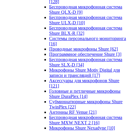
[128]
Беспроводная микрофонная система
Shure QLX-D
[9]
Беспроводная микрофонная система
Shure ULX-D
[10]
Беспроводная микрофонная система
Shure BLX-R
[32]
Системы персонального мониторинга
[16]
Проводные микрофоны Shure
[62]
Программное обеспечение Shure
[3]
Беспроводная микрофонная система
Shure SLX-D
[34]
Микрофоны Shure Motiv Digital для
записи и трансляций
[17]
Аксессуары для микрофонов Shure
[121]
Головные и петличные микрофоны
Shure DuraPlex
[14]
Субминиатюрные микрофоны Shure
TwinPlex
[22]
Антенны RF Venue
[21]
Беспроводная микрофонная система
Shure MXW NEXT 2
[16]
Микрофоны Shure Nexadyne
[10]