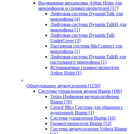
Выдвижные механизмы Arthur Holm для
микрофонов и громкоговорителей
[17]
Лифтовая система DynamicTalk для
микрофона
[4]
Лифтовая система DynamicTalkH для
микрофона
[1]
Лифтовая система DynamicTalk
UnderCover
[3]
Пассивная система MicConnect для
микрофона
[1]
Лифтовая система DynamicTalkB для
настольного микрофона
[1]
Встраиваемые громкоговорители
Arthur Holm
[1]
Оборудование звукоусиления
[1150]
Системы управления звуком Biamp
[186]
Tesira Цифровая медиаплатформа
Biamp
[76]
Crowd Mics Система для общения с
аудиторией Biamp
[1]
Система управления Biamp
[16]
Громкоговорители Biamp
[53]
Система звукоусиления Voltera Biamp