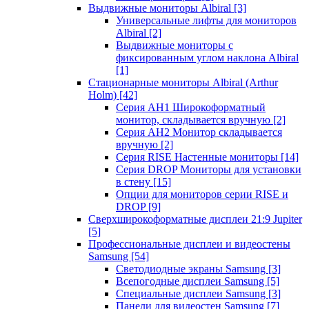
Выдвижные мониторы Albiral
[3]
Универсальные лифты для мониторов
Albiral
[2]
Выдвижные мониторы с
фиксированным углом наклона Albiral
[1]
Стационарные мониторы Albiral (Arthur
Holm)
[42]
Серия AH1 Широкоформатный
монитор, складывается вручную
[2]
Серия AH2 Монитор складывается
вручную
[2]
Серия RISE Настенные мониторы
[14]
Серия DROP Мониторы для установки
в стену
[15]
Опции для мониторов серии RISE и
DROP
[9]
Сверхширокоформатные дисплеи 21:9 Jupiter
[5]
Профессиональные дисплеи и видеостены
Samsung
[54]
Светодиодные экраны Samsung
[3]
Всепогодные дисплеи Samsung
[5]
Специальные дисплеи Samsung
[3]
Панели для видеостен Samsung
[7]