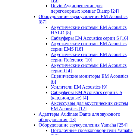
[16]
Devio Аудиорешение для
переговорных комнат Biamp
[24]
Оборудование звукоусиления EM Acoustics
[87]
Акустические системы EM Acoustics
HALO
[8]
Сабвуферы EM Acoustics серии S
[16]
Акустические системы EM Acoustics
серии EMS
[18]
Акустические системы EM Acoustics
серии Reference
[10]
Акустические системы EM Acoustics
серии i
[4]
Сценические мониторы EM Acoustics
[6]
Усилители EM Acoustics
[9]
Сабвуферы EM Acoustics серии CS
(кардиоидные)
[4]
Аксессуары для акустических систем
EM Acoustics
[12]
Адаптеры Audinate Dante для звукового
оборудования
[13]
Оборудование звукоусиления Yamaha
[254]
Потолочные громкоговорители Yamaha