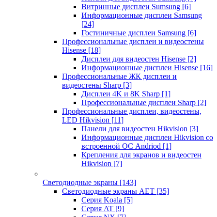
Витринные дисплеи Sumsung
[6]
Информационные дисплеи Samsung
[24]
Гостиничные дисплеи Samsung
[6]
Профессиональные дисплеи и видеостены
Hisense
[18]
Дисплеи для видеостен Hisense
[2]
Информационные дисплеи Hisense
[16]
Профессиональные ЖК дисплеи и
видеостены Sharp
[3]
Дисплеи 4K и 8K Sharp
[1]
Профессиональные дисплеи Sharp
[2]
Профессиональные дисплеи, видеостены,
LED Hikvision
[11]
Панели для видеостен Hikvision
[3]
Информационные дисплеи Hikvision со
встроенной ОС Andriod
[1]
Крепления для экранов и видеостен
Hikvision
[7]
Светодиодные экраны
[143]
Светодиодные экраны AET
[35]
Cерия Koala
[5]
Серия AT
[9]