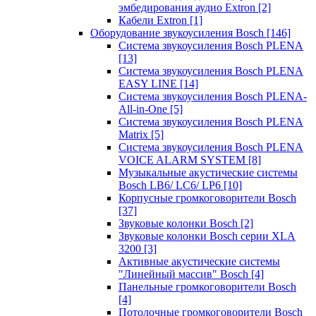
эмбедирования аудио Extron
[2]
Кабели Extron
[1]
Оборудование звукоусиления Bosch
[146]
Система звукоусиления Bosch PLENA
[13]
Система звукоусиления Bosch PLENA
EASY LINE
[14]
Система звукоусиления Bosch PLENA-
All-in-One
[5]
Система звукоусиления Bosch PLENA
Matrix
[5]
Система звукоусиления Bosch PLENA
VOICE ALARM SYSTEM
[8]
Музыкальные акустические системы
Bosch LB6/ LC6/ LP6
[10]
Корпусные громкоговорители Bosch
[37]
Звуковые колонки Bosch
[2]
Звуковые колонки Bosch серии XLA
3200
[3]
Активные акустические системы
"Линейный массив" Bosch
[4]
Панельные громкоговорители Bosch
[4]
Потолочные громкоговорители Bosch