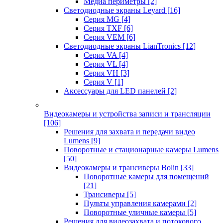
Медиа периметры
[2]
Светодиодные экраны Leyard
[16]
Серия MG
[4]
Серия TXF
[6]
Серия VEM
[6]
Светодиодные экраны LianTronics
[12]
Серия VA
[4]
Серия VL
[4]
Серия VH
[3]
Серия V
[1]
Аксессуары для LED панелей
[2]
Видеокамеры и устройства записи и трансляции
[106]
Решения для захвата и передачи видео
Lumens
[9]
Поворотные и стационарные камеры Lumens
[50]
Видеокамеры и трансиверы Bolin
[33]
Поворотные камеры для помещений
[21]
Трансиверы
[5]
Пульты управления камерами
[2]
Поворотные уличные камеры
[5]
Решения для видеозахвата и потокового