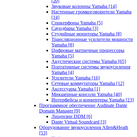
[20]
Звуковые колонны Yamaha
[14]
Настенные громкоговорители Yamaha
[14]
Спикерфоны Yamaha
[5]
Саундбары Yamaha
[3]
Студийные мониторы Yamaha
[8]
Трансляционные усилители мощности
Yamaha
[8]
Цифровые матричные процессоры
Yamaha
[5]
Акустические системы Yamaha
[65]
Портативные системы звукоусиления
Yamaha
[4]
Усилители Yamaha
[16]
Сетевые коммутаторы Yamaha
[12]
Аксессуары Yamaha
[1]
Микшерные консоли Yamaha
[40]
Интерфейсы и конвертеры Yamaha
[23]
Программное обеспечение Audinate Dante
Domain Manager
[9]
Лицензии DDM
[6]
Dante Virtual Soundcard
[3]
Оборудование звукоусиления Allen&Heath
[53]