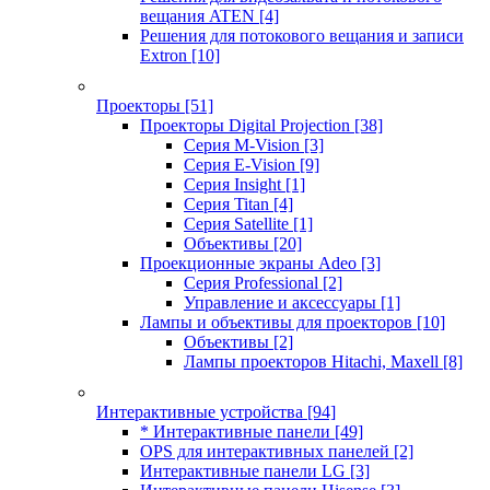
вещания ATEN
[4]
Решения для потокового вещания и записи
Extron
[10]
Проекторы
[51]
Проекторы Digital Projection
[38]
Серия M-Vision
[3]
Серия E-Vision
[9]
Серия Insight
[1]
Серия Titan
[4]
Серия Satellite
[1]
Объективы
[20]
Проекционные экраны Adeo
[3]
Серия Professional
[2]
Управление и аксессуары
[1]
Лампы и объективы для проекторов
[10]
Объективы
[2]
Лампы проекторов Hitachi, Maxell
[8]
Интерактивные устройства
[94]
* Интерактивные панели
[49]
OPS для интерактивных панелей
[2]
Интерактивные панели LG
[3]