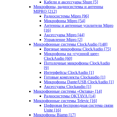
Кабели и аксессуары Shure
[5]
Микрофоны, радиосистемы и антенны
MIPRO
[212]
Радиосистемы Mipro
[96]
Микрофоны Mipro
[54]
Антенны и антенные усилители Mipro
[16]
Аксессуары Mipro
[44]
Управление Mipro
[2]
Микрофонные системы ClockAudio
[148]
Врезные микрофоны ClockAudio
[75]
Микрофоны на «гусиной шее»
ClockAudio
[60]
Потолочные микрофоны ClockAudio
[9]
Интерфейсы ClockAudio
[1]
Готовые комплекты Clockaudio
[1]
Микрофоны Dante/USB ClockAudio
[1]
Аксессуары Clockaudio
[1]
Микрофонные системы «Октава»
[14]
Радиосистемы OKTAVA
[14]
Микрофонные системы Televic
[16]
Цифровая беспроводная система связи
Unite
[16]
Микрофоны Biamp
[17]