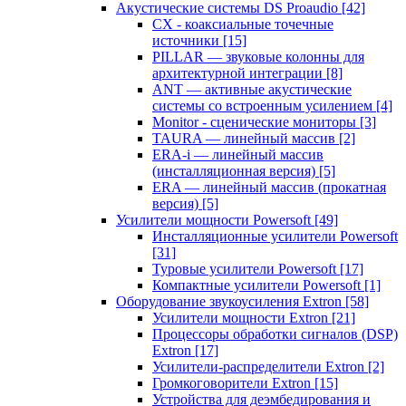
Акустические системы DS Proaudio
[42]
CX - коаксиальные точечные
источники
[15]
PILLAR — звуковые колонны для
архитектурной интеграции
[8]
ANT — активные акустические
системы со встроенным усилением
[4]
Monitor - сценические мониторы
[3]
TAURA — линейный массив
[2]
ERA-i — линейный массив
(инсталляционная версия)
[5]
ERA — линейный массив (прокатная
версия)
[5]
Усилители мощности Powersoft
[49]
Инсталляционные усилители Powersoft
[31]
Туровые усилители Powersoft
[17]
Компактные усилители Powersoft
[1]
Оборудование звукоусиления Extron
[58]
Усилители мощности Extron
[21]
Процессоры обработки сигналов (DSP)
Extron
[17]
Усилители-распределители Extron
[2]
Громкоговорители Extron
[15]
Устройства для деэмбедирования и