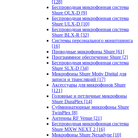
[128]
Беспроводная микрофонная система
Shure QLX-D
[9]
Беспроводная микрофонная система
Shure ULX-D
[10]
Беспроводная микрофонная система
Shure BLX-R
[32]
Системы персонального мониторинга
[16]
Проводные микрофоны Shure
[61]
Программное обеспечение Shure
[2]
Беспроводная микрофонная система
Shure SLX-D
[34]
Микрофоны Shure Motiv Digital для
записи и трансляций
[17]
Аксессуары для микрофонов Shure
[121]
Головные и петличные микрофоны
Shure DuraPlex
[14]
Субминиатюрные микрофоны Shure
TwinPlex
[8]
Антенны RF Venue
[21]
Беспроводная микрофонная система
Shure MXW NEXT 2
[16]
Микрофоны Shure Nexadyne
[10]