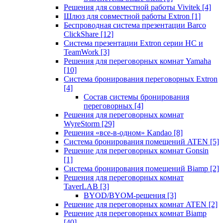
Решения для совместной работы Vivitek
[4]
Шлюз для совместной работы Extron
[1]
Беспроводная система презентации Barco
ClickShare
[12]
Система презентации Extron серии HC и
TeamWork
[3]
Решения для переговорных комнат Yamaha
[10]
Система бронирования переговорных Extron
[4]
Состав системы бронирования
переговорных
[4]
Решения для переговорных комнат
WyreStorm
[29]
Решения «все-в-одном» Kandao
[8]
Система бронирования помещений ATEN
[5]
Решение для переговорных комнат Gonsin
[1]
Система бронирования помещений Biamp
[2]
Решения для переговорных комнат
TaverLAB
[3]
BYOD/BYOM-решения
[3]
Решение для переговорных комнат ATEN
[2]
Решение для переговорных комнат Biamp
[40]