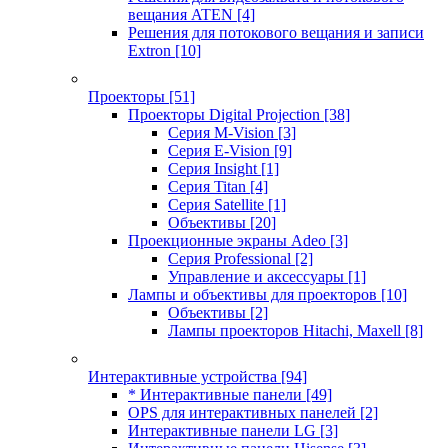
вещания ATEN
[4]
Решения для потокового вещания и записи
Extron
[10]
Проекторы
[51]
Проекторы Digital Projection
[38]
Серия M-Vision
[3]
Серия E-Vision
[9]
Серия Insight
[1]
Серия Titan
[4]
Серия Satellite
[1]
Объективы
[20]
Проекционные экраны Adeo
[3]
Серия Professional
[2]
Управление и аксессуары
[1]
Лампы и объективы для проекторов
[10]
Объективы
[2]
Лампы проекторов Hitachi, Maxell
[8]
Интерактивные устройства
[94]
* Интерактивные панели
[49]
OPS для интерактивных панелей
[2]
Интерактивные панели LG
[3]