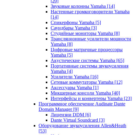
[20]
Звуковые колонны Yamaha
[14]
Настенные громкоговорители Yamaha
[14]
Спикерфоны Yamaha
[5]
Саундбары Yamaha
[3]
Студийные мониторы Yamaha
[8]
Трансляционные усилители мощности
Yamaha
[8]
Цифровые матричные процессоры
Yamaha
[5]
Акустические системы Yamaha
[65]
Портативные системы звукоусиления
Yamaha
[4]
Усилители Yamaha
[16]
Сетевые коммутаторы Yamaha
[12]
Аксессуары Yamaha
[1]
Микшерные консоли Yamaha
[40]
Интерфейсы и конвертеры Yamaha
[23]
Программное обеспечение Audinate Dante
Domain Manager
[9]
Лицензии DDM
[6]
Dante Virtual Soundcard
[3]
Оборудование звукоусиления Allen&Heath
[53]