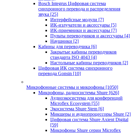
Bosch Integrus Цифровая система
синхронного перевода и распределения
звука
[25]
Интерфейсные модули
[7]
ИК-излучатели и аксессуары
[5]
ИК-приемники и аксессуары
[7]
Пульты переводчиков и аксессуары
[4]
Наушники
[2]
Кабины для переводчика
[6]
Закрытые кабины переводчиков
стандарта ISO 4043
[4]
Настольные кабины переводчиков
[2]
Цифровая ИК система синхронного
перевода Gonsin
[10]
Микрофонные системы и микрофоны
[1050]
Микрофоны, радиосистемы Shure
[626]
Аудиоэкосистема для конференций
Microflex Ecosystem
[55]
Экосистема Shure Stem
[6]
Микшеры и аудиопроцессоры Shure
[2]
Цифровая система Shure Axient Digital
[59]
Микрофоны Shure серии Microflex