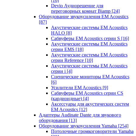
[16]
Devio Аудиорешение для
переговорных комнат Biamp
[24]
Оборудование звукоусиления EM Acoustics
[87]
Акустические системы EM Acoustics
HALO
[8]
Сабвуферы EM Acoustics серии S
[16]
Акустические системы EM Acoustics
серии EMS
[18]
Акустические системы EM Acoustics
серии Reference
[10]
Акустические системы EM Acoustics
серии i
[4]
Сценические мониторы EM Acoustics
[6]
Усилители EM Acoustics
[9]
Сабвуферы EM Acoustics серии CS
(кардиоидные)
[4]
Аксессуары для акустических систем
EM Acoustics
[12]
Адаптеры Audinate Dante для звукового
оборудования
[13]
Оборудование звукоусиления Yamaha
[254]
Потолочные громкоговорители Yamaha