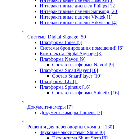
Интерактивные панели Hisense
[3]
Интерактивные дисплеи Philips
[12]
Интерактивные панели Samsung
[20]
Интерактивные панели Vivitek
[1]
Интерактивные панели Hikvision
[4]
Системы Digital Signage
[50]
Платформа Innes
[5]
Системы бронирования помещений
[6]
Комплекты Digital Signage
[3]
Платформа Navori
[9]
Состав платформы Navori
[9]
Платформа SmartPlayer
[10]
Состав SmartPlayer
[10]
Платформа LG
[1]
Платформа Spinetix
[16]
Состав платформы Spinetix
[16]
Документ-камеры
[7]
Документ-камеры Lumens
[7]
Решения для переговорных комнат
[130]
Звуковые экосистемы Shure
[6]
Экосистема Shure Stem
[6]