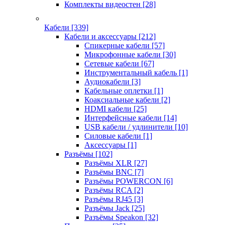
Комплекты видеостен
[28]
Кабели
[339]
Кабели и аксессуары
[212]
Спикерные кабели
[57]
Микрофонные кабели
[30]
Сетевые кабели
[67]
Инструментальный кабель
[1]
Аудиокабели
[3]
Кабельные оплетки
[1]
Коаксиальные кабели
[2]
HDMI кабели
[25]
Интерфейсные кабели
[14]
USB кабели / удлинители
[10]
Силовые кабели
[1]
Аксессуары
[1]
Разъёмы
[102]
Разъёмы XLR
[27]
Разъёмы BNC
[7]
Разъёмы POWERCON
[6]
Разъёмы RCA
[2]
Разъёмы RJ45
[3]
Разъёмы Jack
[25]
Разъёмы Speakon
[32]