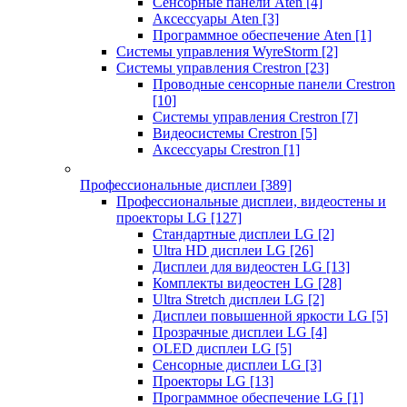
Сенсорные панели Aten
[4]
Аксессуары Aten
[3]
Программное обеспечение Aten
[1]
Системы управления WyreStorm
[2]
Системы управления Crestron
[23]
Проводные сенсорные панели Crestron
[10]
Системы управления Crestron
[7]
Видеосистемы Crestron
[5]
Аксессуары Crestron
[1]
Профессиональные дисплеи
[389]
Профессиональные дисплеи, видеостены и
проекторы LG
[127]
Стандартные дисплеи LG
[2]
Ultra HD дисплеи LG
[26]
Дисплеи для видеостен LG
[13]
Комплекты видеостен LG
[28]
Ultra Stretch дисплеи LG
[2]
Дисплеи повышенной яркости LG
[5]
Прозрачные дисплеи LG
[4]
OLED дисплеи LG
[5]
Сенсорные дисплеи LG
[3]
Проекторы LG
[13]
Программное обеспечение LG
[1]