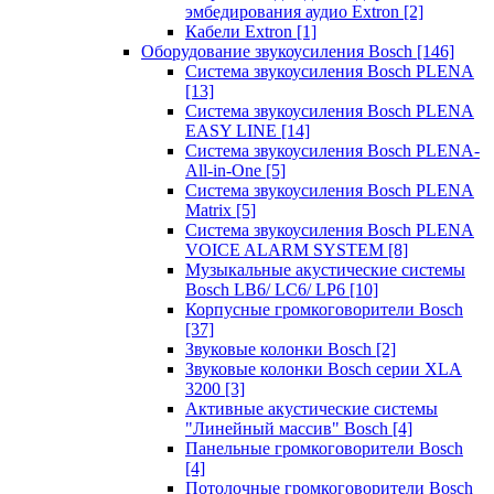
эмбедирования аудио Extron
[2]
Кабели Extron
[1]
Оборудование звукоусиления Bosch
[146]
Система звукоусиления Bosch PLENA
[13]
Система звукоусиления Bosch PLENA
EASY LINE
[14]
Система звукоусиления Bosch PLENA-
All-in-One
[5]
Система звукоусиления Bosch PLENA
Matrix
[5]
Система звукоусиления Bosch PLENA
VOICE ALARM SYSTEM
[8]
Музыкальные акустические системы
Bosch LB6/ LC6/ LP6
[10]
Корпусные громкоговорители Bosch
[37]
Звуковые колонки Bosch
[2]
Звуковые колонки Bosch серии XLA
3200
[3]
Активные акустические системы
"Линейный массив" Bosch
[4]
Панельные громкоговорители Bosch
[4]
Потолочные громкоговорители Bosch