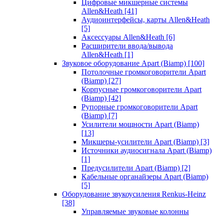
Цифровые микшерные системы
Allen&Heath
[41]
Аудиоинтерфейсы, карты Allen&Heath
[5]
Аксессуары Allen&Heath
[6]
Расширители ввода/вывода
Allen&Heath
[1]
Звуковое оборудование Apart (Biamp)
[100]
Потолочные громкоговорители Apart
(Biamp)
[27]
Корпусные громкоговорители Apart
(Biamp)
[42]
Рупорные громкоговорители Apart
(Biamp)
[7]
Усилители мощности Apart (Biamp)
[13]
Микшеры-усилители Apart (Biamp)
[3]
Источники аудиосигнала Apart (Biamp)
[1]
Предусилители Apart (Biamp)
[2]
Кабельные органайзеры Apart (Biamp)
[5]
Оборудование звукоусиления Renkus-Heinz
[38]
Управляемые звуковые колонны