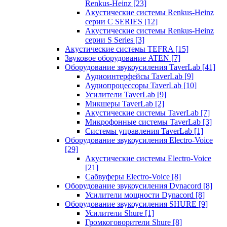
Renkus-Heinz
[23]
Акустические системы Renkus-Heinz
серии C SERIES
[12]
Акустические системы Renkus-Heinz
серии S Series
[3]
Акустические системы TEFRA
[15]
Звуковое оборудование ATEN
[7]
Оборудование звукоусиления TaverLab
[41]
Аудиоинтерфейсы TaverLab
[9]
Аудиопроцессоры TaverLab
[10]
Усилители TaverLab
[9]
Микшеры TaverLab
[2]
Акустические системы TaverLab
[7]
Микрофонные системы TaverLab
[3]
Системы управления TaverLab
[1]
Оборудование звукоусиления Electro-Voice
[29]
Акустические системы Electro-Voice
[21]
Сабвуферы Electro-Voice
[8]
Оборудование звукоусиления Dynacord
[8]
Усилители мощности Dynacord
[8]
Оборудование звукоусиления SHURE
[9]
Усилители Shure
[1]
Громкоговорители Shure
[8]