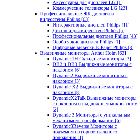
Аксессуары для дисплеев LG
[1]
Коммерческие телевизоры LG
[23]
Профессиональные ЖК дисплеи и
видеостены Philips
[63]
Интерактивные дисплеи Philips
[11]
Дисплеи для видеостен Philips
[5]
Профессиональные дисплеи Philips
[43]
Особо яркие дисплеи Philips
[1]
Цифровые вывески E-Paper Philips
[3]
Выдвижные мониторы Arthur Holm
[63]
Dynamic 1Н Складные мониторы
[3]
DB2 и DB3 Выдвижные мониторы с
наклоном
[6]
Dynamic2 Выдвижные мониторы с
наклоном
[3]
Dynamic X2 Выдвижные мониторы с
наклоном
[8]
DynamicX2Talk Выдвижные мониторы
с наклоном и выдвижным микрофоном
[2]
Dynamic 3 Мониторы с уникальным
механизмом трансформации
[6]
Dynamic3Reverse Мониторы с
подъемом из горизонтального
положения
[1]