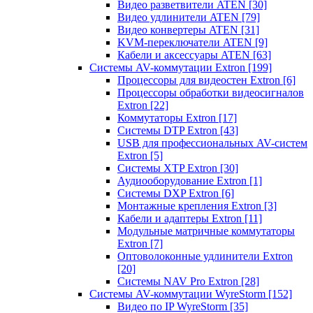
Видео разветвители ATEN
[30]
Видео удлинители ATEN
[79]
Видео конвертеры ATEN
[31]
KVM-переключатели ATEN
[9]
Кабели и аксессуары ATEN
[63]
Системы AV-коммутации Extron
[199]
Процессоры для видеостен Extron
[6]
Процессоры обработки видеосигналов
Extron
[22]
Коммутаторы Extron
[17]
Системы DTP Extron
[43]
USB для профессиональных AV-систем
Extron
[5]
Системы XTP Extron
[30]
Аудиооборудование Extron
[1]
Системы DXP Extron
[6]
Монтажные крепления Extron
[3]
Кабели и адаптеры Extron
[11]
Модульные матричные коммутаторы
Extron
[7]
Оптоволоконные удлинители Extron
[20]
Системы NAV Pro Extron
[28]
Системы AV-коммутации WyreStorm
[152]
Видео по IP WyreStorm
[35]