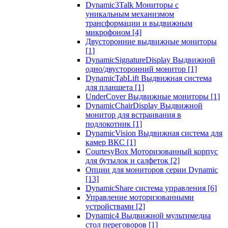
Dynamic3Talk Мониторы с
уникальным механизмом
трансформации и выдвижным
микрофоном
[4]
Двусторонние выдвижные мониторы
[1]
DynamicSignatureDisplay Выдвижной
одно/двусторонний монитор
[1]
DynamicTabLift Выдвижная система
для планшета
[1]
UnderCover Выдвижные мониторы
[1]
DynamicChairDisplay Выдвижной
монитор для встраивания в
подлокотник
[1]
DynamicVision Выдвижная система для
камер ВКС
[1]
CourtesyBox Моторизованный корпус
для бутылок и салфеток
[2]
Опции для мониторов серии Dynamic
[13]
DynamicShare система управления
[6]
Управление моторизованными
устройствами
[2]
Dynamic4 Выдвижной мультимедиа
стол переговоров
[1]