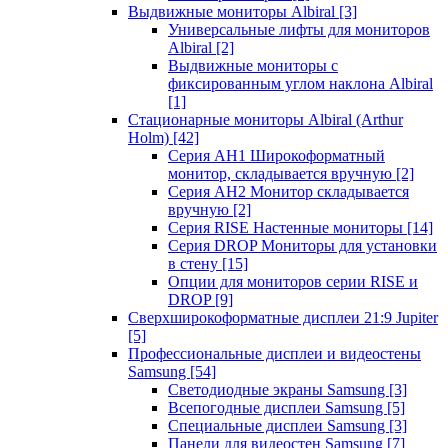
Выдвижные мониторы Albiral
[3]
Универсальные лифты для мониторов
Albiral
[2]
Выдвижные мониторы с
фиксированным углом наклона Albiral
[1]
Стационарные мониторы Albiral (Arthur
Holm)
[42]
Серия AH1 Широкоформатный
монитор, складывается вручную
[2]
Серия AH2 Монитор складывается
вручную
[2]
Серия RISE Настенные мониторы
[14]
Серия DROP Мониторы для установки
в стену
[15]
Опции для мониторов серии RISE и
DROP
[9]
Сверхширокоформатные дисплеи 21:9 Jupiter
[5]
Профессиональные дисплеи и видеостены
Samsung
[54]
Светодиодные экраны Samsung
[3]
Всепогодные дисплеи Samsung
[5]
Специальные дисплеи Samsung
[3]
Панели для видеостен Samsung
[7]