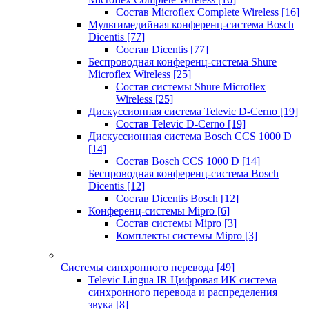
Состав Microflex Complete Wireless
[16]
Мультимедийная конференц-система Bosch
Dicentis
[77]
Состав Dicentis
[77]
Беспроводная конференц-система Shure
Microflex Wireless
[25]
Состав системы Shure Microflex
Wireless
[25]
Дискуссионная система Televic D-Cerno
[19]
Состав Televic D-Cerno
[19]
Дискуссионная система Bosch CCS 1000 D
[14]
Состав Bosch CCS 1000 D
[14]
Беспроводная конференц-система Bosch
Dicentis
[12]
Состав Dicentis Bosch
[12]
Конференц-системы Mipro
[6]
Состав системы Mipro
[3]
Комплекты системы Mipro
[3]
Системы синхронного перевода
[49]
Televic Lingua IR Цифровая ИК система
синхронного перевода и распределения
звука
[8]