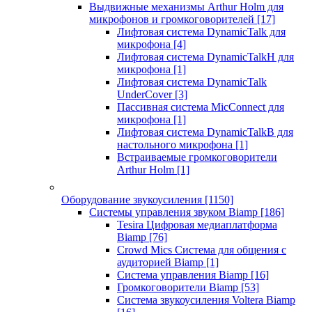
Выдвижные механизмы Arthur Holm для
микрофонов и громкоговорителей
[17]
Лифтовая система DynamicTalk для
микрофона
[4]
Лифтовая система DynamicTalkH для
микрофона
[1]
Лифтовая система DynamicTalk
UnderCover
[3]
Пассивная система MicConnect для
микрофона
[1]
Лифтовая система DynamicTalkB для
настольного микрофона
[1]
Встраиваемые громкоговорители
Arthur Holm
[1]
Оборудование звукоусиления
[1150]
Системы управления звуком Biamp
[186]
Tesira Цифровая медиаплатформа
Biamp
[76]
Crowd Mics Система для общения с
аудиторией Biamp
[1]
Система управления Biamp
[16]
Громкоговорители Biamp
[53]
Система звукоусиления Voltera Biamp