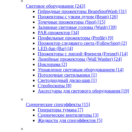
Световое оборудование
[243]
Гибридные прожекторы BeamSpotWash
[31]
Прожекторы с узким лучом (Beam)
[26]
Точечные прожекторы (Spot)
[15]
Заливные световые головы (Wash)
[39]
PAR-прожектор
[34]
Профильные прожекторы (Profile)
[9]
Прожектор следящего света (FollowSpot)
[2]
LED-бар (Bar)
[4]
Прожекторы с линзой Френеля (Fresnel)
[14]
Линейные прожекторы (Wall Washer)
[24]
Циклорама
[2]
Управление световым оборудованием
[14]
Потолочные светильники
[1]
Светодиодный диско-шар
[1]
Стробоскопы
[8]
Аксессуары для светового оборудования
[19]
Сценические спецэффекты
[15]
Генераторы тумана
[7]
Сценические вентиляторы
[3]
Жидкости для спецэффектов
[5]