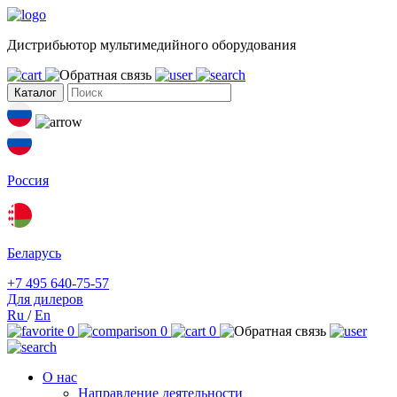
Дистрибьютор мультимедийного оборудования
Каталог
Россия
Беларусь
+7 495 640-75-57
Для дилеров
Ru
/
En
0
0
0
О нас
Направление деятельности