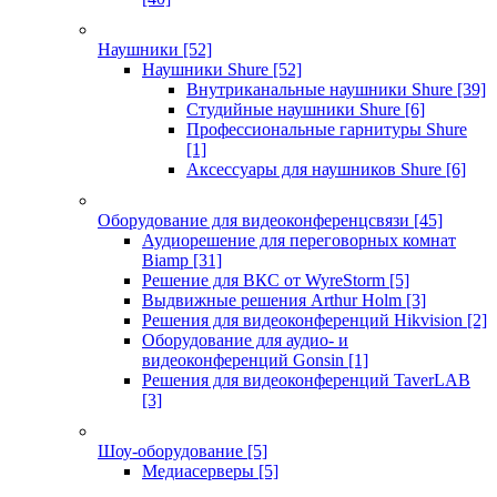
Наушники
[52]
Наушники Shure
[52]
Внутриканальные наушники Shure
[39]
Студийные наушники Shure
[6]
Профессиональные гарнитуры Shure
[1]
Аксессуары для наушников Shure
[6]
Оборудование для видеоконференцсвязи
[45]
Аудиорешение для переговорных комнат
Biamp
[31]
Решение для ВКС от WyreStorm
[5]
Выдвижные решения Arthur Holm
[3]
Решения для видеоконференций Hikvision
[2]
Оборудование для аудио- и
видеоконференций Gonsin
[1]
Решения для видеоконференций TaverLAB
[3]
Шоу-оборудование
[5]
Медиасерверы
[5]