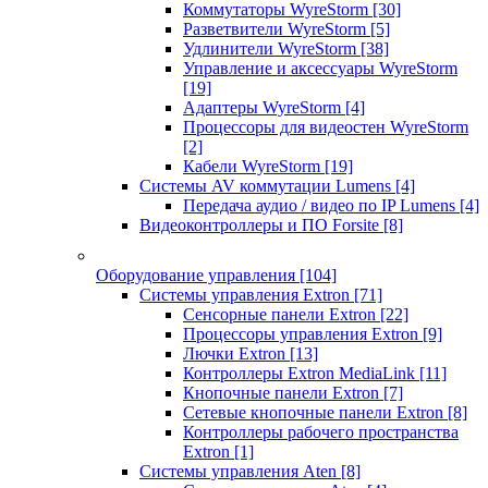
Коммутаторы WyreStorm
[30]
Разветвители WyreStorm
[5]
Удлинители WyreStorm
[38]
Управление и аксессуары WyreStorm
[19]
Адаптеры WyreStorm
[4]
Процессоры для видеостен WyreStorm
[2]
Кабели WyreStorm
[19]
Системы AV коммутации Lumens
[4]
Передача аудио / видео по IP Lumens
[4]
Видеоконтроллеры и ПО Forsite
[8]
Оборудование управления
[104]
Системы управления Extron
[71]
Сенсорные панели Extron
[22]
Процессоры управления Extron
[9]
Лючки Extron
[13]
Контроллеры Extron MediaLink
[11]
Кнопочные панели Extron
[7]
Сетевые кнопочные панели Extron
[8]
Контроллеры рабочего пространства
Extron
[1]
Системы управления Aten
[8]