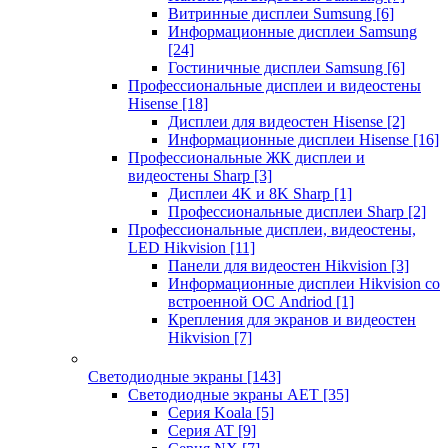
Витринные дисплеи Sumsung
[6]
Информационные дисплеи Samsung
[24]
Гостиничные дисплеи Samsung
[6]
Профессиональные дисплеи и видеостены
Hisense
[18]
Дисплеи для видеостен Hisense
[2]
Информационные дисплеи Hisense
[16]
Профессиональные ЖК дисплеи и
видеостены Sharp
[3]
Дисплеи 4K и 8K Sharp
[1]
Профессиональные дисплеи Sharp
[2]
Профессиональные дисплеи, видеостены,
LED Hikvision
[11]
Панели для видеостен Hikvision
[3]
Информационные дисплеи Hikvision со
встроенной ОС Andriod
[1]
Крепления для экранов и видеостен
Hikvision
[7]
Светодиодные экраны
[143]
Светодиодные экраны AET
[35]
Cерия Koala
[5]
Серия AT
[9]