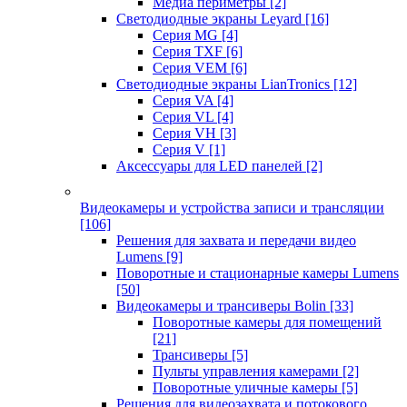
Медиа периметры
[2]
Светодиодные экраны Leyard
[16]
Серия MG
[4]
Серия TXF
[6]
Серия VEM
[6]
Светодиодные экраны LianTronics
[12]
Серия VA
[4]
Серия VL
[4]
Серия VH
[3]
Серия V
[1]
Аксессуары для LED панелей
[2]
Видеокамеры и устройства записи и трансляции
[106]
Решения для захвата и передачи видео
Lumens
[9]
Поворотные и стационарные камеры Lumens
[50]
Видеокамеры и трансиверы Bolin
[33]
Поворотные камеры для помещений
[21]
Трансиверы
[5]
Пульты управления камерами
[2]
Поворотные уличные камеры
[5]
Решения для видеозахвата и потокового