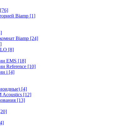
[76]
иторией Biamp
[1]
]
 комнат Biamp
[24]
]
HALO
[8]
ерии EMS
[18]
ии Reference
[10]
ии i
[4]
диоидные)
[4]
 Acoustics
[12]
удования
[13]
[20]
4]