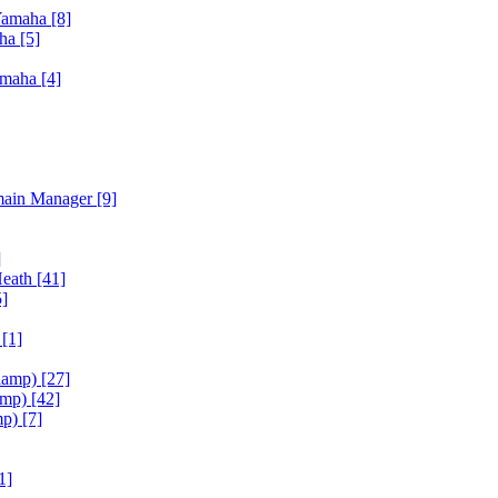
Yamaha
[8]
aha
[5]
amaha
[4]
main Manager
[9]
]
Heath
[41]
5]
h
[1]
iamp)
[27]
amp)
[42]
mp)
[7]
1]