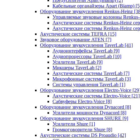
Предусилители Apart (Biamp)
[2]
Кабельные органайзеры Apart (Biamp)
[5
Оборудование звукоусиления Renkus-Heinz
[3
Управляемые звуковые колонны Renkus
Акустические системы Renkus-Heinz с
Акустические системы Renkus-Heinz сер
Акустические системы TEFRA
[15]
Звуковое оборудование ATEN
[7]
Оборудование звукоусиления TaverLab
[41]
Аудиоинтерфейсы TaverLab
[9]
Аудиопроцессоры TaverLab
[10]
Усилители TaverLab
[9]
Микшеры TaverLab
[2]
Акустические системы TaverLab
[7]
Микрофонные системы TaverLab
[3]
Системы управления TaverLab
[1]
Оборудование звукоусиления Electro-Voice
[29
Акустические системы Electro-Voice
[21]
Сабвуферы Electro-Voice
[8]
Оборудование звукоусиления Dynacord
[8]
Усилители мощности Dynacord
[8]
Оборудование звукоусиления SHURE
[9]
Усилители Shure
[1]
Громкоговорители Shure
[8]
Акустические системы DS Proaudio
[42]