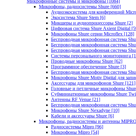
Микрофонные системы и микрофоны
[1084]
Микрофоны, радиосистемы Shure
[660]
Аудиоэкосистема для конференций Micro
Экосистема Shure Stem
[6]
Микшеры и аудиопроцессоры Shure
[2]
Цифровая система Shure Axient Digital
[5
Микрофоны Shure серии Microflex
[128]
Беспроводная микрофонная система Sh
Беспроводная микрофонная система Sh
Беспроводная микрофонная система Sh
Системы персонального мониторинга
[1
Проводные микрофоны Shure
[62]
Программное обеспечение Shure
[3]
Беспроводная микрофонная система Sh
Микрофоны Shure Motiv Digital для зап
Аксессуары для микрофонов Shure
[121]
Головные и петличные микрофоны Shur
Субминиатюрные микрофоны Shure Twi
Антенны RF Venue
[21]
Беспроводная микрофонная система S
Микрофоны Shure Nexadyne
[10]
Кабели и аксессуары Shure
[6]
Микрофоны, радиосистемы и антенны MIPR
Радиосистемы Mipro
[96]
Микрофоны Mipro
[54]