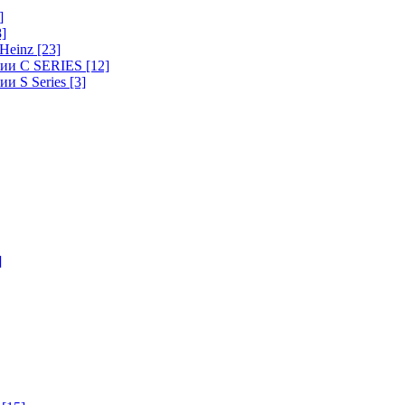
]
8]
-Heinz
[23]
ерии C SERIES
[12]
ии S Series
[3]
]