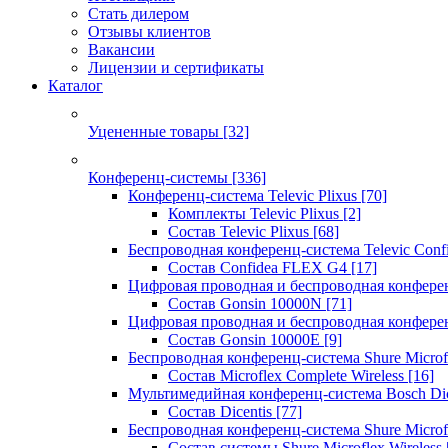
Стать дилером
Отзывы клиентов
Вакансии
Лицензии и сертификаты
Каталог
Уцененные товары
[32]
Конференц-системы
[336]
Конференц-система Televic Plixus
[70]
Комплекты Televic Plixus
[2]
Состав Televic Plixus
[68]
Беспроводная конференц-система Televic Con
Состав Confidea FLEX G4
[17]
Цифровая проводная и беспроводная конфере
Состав Gonsin 10000N
[71]
Цифровая проводная и беспроводная конфере
Состав Gonsin 10000E
[9]
Беспроводная конференц-система Shure Microfl
Состав Microflex Complete Wireless
[16]
Мультимедийная конференц-система Bosch Dic
Состав Dicentis
[77]
Беспроводная конференц-система Shure Microfl
Состав системы Shure Microflex Wireless