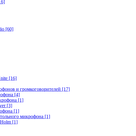
16]
dio
[60]
nite
[16]
офонов и громкоговорителей
[17]
крофона
[4]
икрофона
[1]
ver
[3]
рофона
[1]
стольного микрофона
[1]
r Holm
[1]