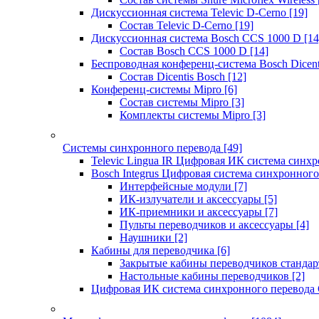
Дискуссионная система Televic D-Cerno
[19]
Состав Televic D-Cerno
[19]
Дискуссионная система Bosch CCS 1000 D
[14
Состав Bosch CCS 1000 D
[14]
Беспроводная конференц-система Bosch Dicen
Состав Dicentis Bosch
[12]
Конференц-системы Mipro
[6]
Состав системы Mipro
[3]
Комплекты системы Mipro
[3]
Системы синхронного перевода
[49]
Televic Lingua IR Цифровая ИК система синхр
Bosch Integrus Цифровая система синхронного
Интерфейсные модули
[7]
ИК-излучатели и аксессуары
[5]
ИК-приемники и аксессуары
[7]
Пульты переводчиков и аксессуары
[4]
Наушники
[2]
Кабины для переводчика
[6]
Закрытые кабины переводчиков стандар
Настольные кабины переводчиков
[2]
Цифровая ИК система синхронного перевода