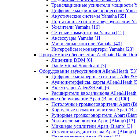
Трансляционные усилители мощности 
Цифровые матричные процессоры Yam
Акустические системы Yamaha
[65]
Портативные системы звукоусиления Y
Усилители Yamaha
[16]
Сетевые коммутаторы Yamaha
[12]
Аксессуары Yamaha
[1]
Микшерные консоли Yamaha
[40]
Интерфейсы и конвертеры Yamaha
[23]
Программное обеспечение Audinate Dante Do
Лицензии DDM
[6]
Dante Virtual Soundcard
[3]
Оборудование звукоусиления Allen&Heath
[53
Цифровые микшерные системы Allen&
Аудиоинтерфейсы, карты Allen&Heath
[
Аксессуары Allen&Heath
[6]
Расширители ввода/вывода Allen&Heat
Звуковое оборудование Apart (Biamp)
[100]
Потолочные громкоговорители Apart (B
Корпусные громкоговорители Apart (Bi
Рупорные громкоговорители Apart (Bia
Усилители мощности Apart (Biamp)
[13]
Микшеры-усилители Apart (Biamp)
[3]
Источники аудиосигнала Apart (Biamp)
[