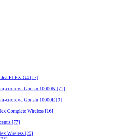
fidea FLEX G4
[17]
нц-система Gonsin 10000N
[71]
нц-система Gonsin 10000E
[9]
ex Complete Wireless
[16]
entis
[77]
ex Wireless
[25]
[25]