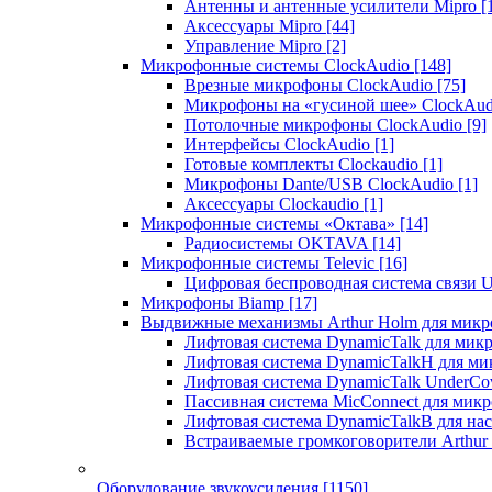
Антенны и антенные усилители Mipro
[
Аксессуары Mipro
[44]
Управление Mipro
[2]
Микрофонные системы ClockAudio
[148]
Врезные микрофоны ClockAudio
[75]
Микрофоны на «гусиной шее» ClockAu
Потолочные микрофоны ClockAudio
[9]
Интерфейсы ClockAudio
[1]
Готовые комплекты Clockaudio
[1]
Микрофоны Dante/USB ClockAudio
[1]
Аксессуары Clockaudio
[1]
Микрофонные системы «Октава»
[14]
Радиосистемы OKTAVA
[14]
Микрофонные системы Televic
[16]
Цифровая беспроводная система связи U
Микрофоны Biamp
[17]
Выдвижные механизмы Arthur Holm для микр
Лифтовая система DynamicTalk для ми
Лифтовая система DynamicTalkH для м
Лифтовая система DynamicTalk UnderCo
Пассивная система MicConnect для мик
Лифтовая система DynamicTalkB для на
Встраиваемые громкоговорители Arthu
Оборудование звукоусиления
[1150]