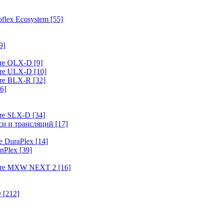
flex Ecosystem
[55]
9]
ure QLX-D
[9]
ure ULX-D
[10]
ure BLX-R
[32]
6]
ure SLX-D
[34]
иси и трансляций
[17]
e DuraPlex
[14]
nPlex
[39]
hure MXW NEXT 2
[16]
O
[212]