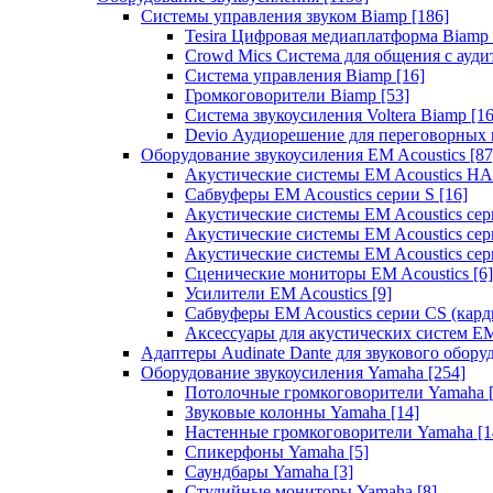
Системы управления звуком Biamp
[186]
Tesira Цифровая медиаплатформа Biamp
Crowd Mics Система для общения с ауд
Система управления Biamp
[16]
Громкоговорители Biamp
[53]
Система звукоусиления Voltera Biamp
[16
Devio Аудиорешение для переговорных
Оборудование звукоусиления EM Acoustics
[87
Акустические системы EM Acoustics 
Сабвуферы EM Acoustics серии S
[16]
Акустические системы EM Acoustics с
Акустические системы EM Acoustics сер
Акустические системы EM Acoustics сер
Сценические мониторы EM Acoustics
[6]
Усилители EM Acoustics
[9]
Сабвуферы EM Acoustics серии CS (кар
Аксессуары для акустических систем EM
Адаптеры Audinate Dante для звукового обор
Оборудование звукоусиления Yamaha
[254]
Потолочные громкоговорители Yamaha
Звуковые колонны Yamaha
[14]
Настенные громкоговорители Yamaha
[1
Спикерфоны Yamaha
[5]
Саундбары Yamaha
[3]
Студийные мониторы Yamaha
[8]