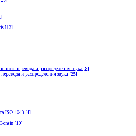
]
tis
[12]
онного перевода и распределения звука
[8]
 перевода и распределения звука
[25]
та ISO 4043
[4]
 Gonsin
[10]