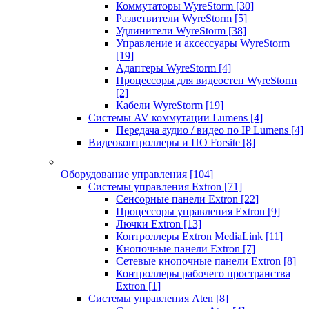
Коммутаторы WyreStorm
[30]
Разветвители WyreStorm
[5]
Удлинители WyreStorm
[38]
Управление и аксессуары WyreStorm
[19]
Адаптеры WyreStorm
[4]
Процессоры для видеостен WyreStorm
[2]
Кабели WyreStorm
[19]
Системы AV коммутации Lumens
[4]
Передача аудио / видео по IP Lumens
[4]
Видеоконтроллеры и ПО Forsite
[8]
Оборудование управления
[104]
Системы управления Extron
[71]
Сенсорные панели Extron
[22]
Процессоры управления Extron
[9]
Лючки Extron
[13]
Контроллеры Extron MediaLink
[11]
Кнопочные панели Extron
[7]
Сетевые кнопочные панели Extron
[8]
Контроллеры рабочего пространства
Extron
[1]
Системы управления Aten
[8]