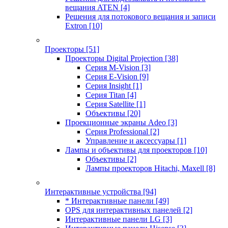
вещания ATEN
[4]
Решения для потокового вещания и записи
Extron
[10]
Проекторы
[51]
Проекторы Digital Projection
[38]
Серия M-Vision
[3]
Серия E-Vision
[9]
Серия Insight
[1]
Серия Titan
[4]
Серия Satellite
[1]
Объективы
[20]
Проекционные экраны Adeo
[3]
Серия Professional
[2]
Управление и аксессуары
[1]
Лампы и объективы для проекторов
[10]
Объективы
[2]
Лампы проекторов Hitachi, Maxell
[8]
Интерактивные устройства
[94]
* Интерактивные панели
[49]
OPS для интерактивных панелей
[2]
Интерактивные панели LG
[3]