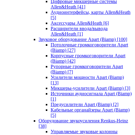
Цифровые микшерные системы
Allen&Heath
[41]
Аудиоинтерфейсы, карты Allen&Heath
[5]
Аксессуары Allen&Heath
[6]
Расширители ввода/вывода
Allen&Heath
[1]
Звуковое оборудование Apart (Biamp)
[100]
Потолочные громкоговорители Apart
(Biamp)
[27]
Корпусные громкоговорители Apart
(Biamp)
[42]
Рупорные громкоговорители Apart
(Biamp)
[7]
Усилители мощности Apart (Biamp)
[13]
Микшеры-усилители Apart (Biamp)
[3]
Источники аудиосигнала Apart (Biamp)
[1]
Предусилители Apart (Biamp)
[2]
Кабельные органайзеры Apart (Biamp)
[5]
Оборудование звукоусиления Renkus-Heinz
[38]
Управляемые звуковые колонны