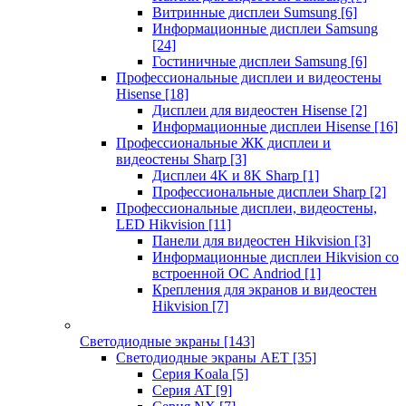
Витринные дисплеи Sumsung
[6]
Информационные дисплеи Samsung
[24]
Гостиничные дисплеи Samsung
[6]
Профессиональные дисплеи и видеостены
Hisense
[18]
Дисплеи для видеостен Hisense
[2]
Информационные дисплеи Hisense
[16]
Профессиональные ЖК дисплеи и
видеостены Sharp
[3]
Дисплеи 4K и 8K Sharp
[1]
Профессиональные дисплеи Sharp
[2]
Профессиональные дисплеи, видеостены,
LED Hikvision
[11]
Панели для видеостен Hikvision
[3]
Информационные дисплеи Hikvision со
встроенной ОС Andriod
[1]
Крепления для экранов и видеостен
Hikvision
[7]
Светодиодные экраны
[143]
Светодиодные экраны AET
[35]
Cерия Koala
[5]
Серия AT
[9]