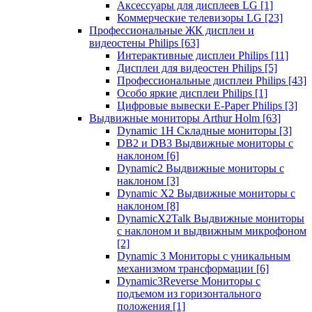
Аксессуары для дисплеев LG
[1]
Коммерческие телевизоры LG
[23]
Профессиональные ЖК дисплеи и
видеостены Philips
[63]
Интерактивные дисплеи Philips
[11]
Дисплеи для видеостен Philips
[5]
Профессиональные дисплеи Philips
[43]
Особо яркие дисплеи Philips
[1]
Цифровые вывески E-Paper Philips
[3]
Выдвижные мониторы Arthur Holm
[63]
Dynamic 1Н Складные мониторы
[3]
DB2 и DB3 Выдвижные мониторы с
наклоном
[6]
Dynamic2 Выдвижные мониторы с
наклоном
[3]
Dynamic X2 Выдвижные мониторы с
наклоном
[8]
DynamicX2Talk Выдвижные мониторы
с наклоном и выдвижным микрофоном
[2]
Dynamic 3 Мониторы с уникальным
механизмом трансформации
[6]
Dynamic3Reverse Мониторы с
подъемом из горизонтального
положения
[1]