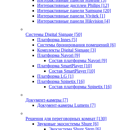
Интерактивные панели Hisense
[3]
Интерактивные дисплеи Philips
[12]
Интерактивные панели Samsung
[20]
Интерактивные панели Vivitek
[1]
Интерактивные панели Hikvision
[4]
Системы Digital Signage
[50]
Платформа Innes
[5]
Системы бронирования помещений
[6]
Комплекты Digital Signage
[3]
Платформа Navori
[9]
Состав платформы Navori
[9]
Платформа SmartPlayer
[10]
Состав SmartPlayer
[10]
Платформа LG
[1]
Платформа Spinetix
[16]
Состав платформы Spinetix
[16]
Документ-камеры
[7]
Документ-камеры Lumens
[7]
Решения для переговорных комнат
[130]
Звуковые экосистемы Shure
[6]
Экосистема Shure Stem
[6]