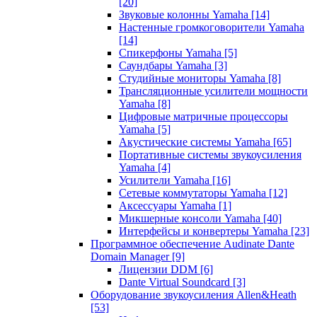
[20]
Звуковые колонны Yamaha
[14]
Настенные громкоговорители Yamaha
[14]
Спикерфоны Yamaha
[5]
Саундбары Yamaha
[3]
Студийные мониторы Yamaha
[8]
Трансляционные усилители мощности
Yamaha
[8]
Цифровые матричные процессоры
Yamaha
[5]
Акустические системы Yamaha
[65]
Портативные системы звукоусиления
Yamaha
[4]
Усилители Yamaha
[16]
Сетевые коммутаторы Yamaha
[12]
Аксессуары Yamaha
[1]
Микшерные консоли Yamaha
[40]
Интерфейсы и конвертеры Yamaha
[23]
Программное обеспечение Audinate Dante
Domain Manager
[9]
Лицензии DDM
[6]
Dante Virtual Soundcard
[3]
Оборудование звукоусиления Allen&Heath
[53]