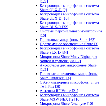
[128]
Беспроводная микрофонная система
Shure QLX-D
[9]
Беспроводная микрофонная система
Shure ULX-D
[10]
Беспроводная микрофонная система
Shure BLX-R
[32]
Системы персонального мониторинга
[16]
Проводные микрофоны Shure
[62]
Программное обеспечение Shure
[3]
Беспроводная микрофонная система
Shure SLX-D
[34]
Микрофоны Shure Motiv Digital для
записи и трансляций
[17]
Аксессуары для микрофонов Shure
[121]
Головные и петличные микрофоны
Shure DuraPlex
[14]
Субминиатюрные микрофоны Shure
TwinPlex
[39]
Антенны RF Venue
[21]
Беспроводная микрофонная система
Shure MXW NEXT 2
[16]
Микрофоны Shure Nexadyne
[10]