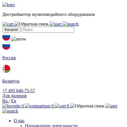
Дистрибьютор мультимедийного оборудования
Каталог
Россия
Беларусь
+7 495 640-75-57
Для дилеров
Ru
/
En
0
0
0
О нас
Направление деятельности