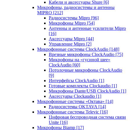
Кабели и аксессуары Shure
[6]
Микрофоны, радиосистемы и антенны
MIPRO
[212]
Радиосистемы Mipro
[96]
Микрофоны Mipro
[54]
Антенны и антенные усилители Mipro
[16]
Аксессуары Mipro
[44]
Управление Mipro
[2]
Микрофонные системы ClockAudio
[148]
Врезные микрофоны ClockAudio
[75]
Микрофоны на «гусиной шее»
ClockAudio
[60]
Потолочные микрофоны ClockAudio
[9]
Интерфейсы ClockAudio
[1]
Готовые комплекты Clockaudio
[1]
Микрофоны Dante/USB ClockAudio
[1]
Аксессуары Clockaudio
[1]
Микрофонные системы «Октава»
[14]
Радиосистемы OKTAVA
[14]
Микрофонные системы Televic
[16]
Цифровая беспроводная система связи
Unite
[16]
Микрофоны Biamp
[17]