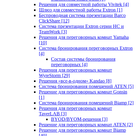
Решения для совместной работы Vivitek
[4]
Шлюз для совместной работы Extron
[1]
Беспроводная система презентации Barco
ClickShare
[12]
Система презентации Extron серии HC и
TeamWork
[3]
Решения для переговорных комнат Yamaha
[10]
Система бронирования переговорных Extron
[4]
Состав системы бронирования
переговорных
[4]
Решения для переговорных комнат
WyreStorm
[29]
Решения «все-в-одном» Kandao
[8]
Система бронирования помещений ATEN
[5]
Решение для переговорных комнат Gonsin
[1]
Система бронирования помещений Biamp
[2]
Решения для переговорных комнат
TaverLAB
[3]
BYOD/BYOM-решения
[3]
Решение для переговорных комнат ATEN
[2]
Решение для переговорных комнат Biamp
[40]