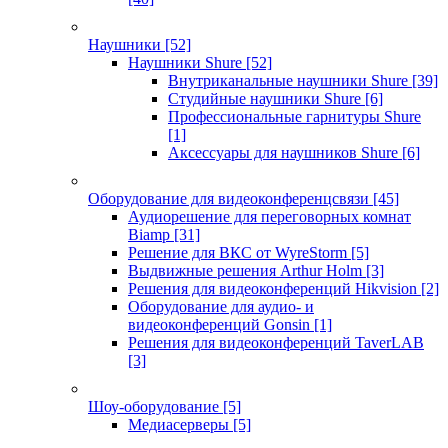
Наушники
[52]
Наушники Shure
[52]
Внутриканальные наушники Shure
[39]
Студийные наушники Shure
[6]
Профессиональные гарнитуры Shure
[1]
Аксессуары для наушников Shure
[6]
Оборудование для видеоконференцсвязи
[45]
Аудиорешение для переговорных комнат
Biamp
[31]
Решение для ВКС от WyreStorm
[5]
Выдвижные решения Arthur Holm
[3]
Решения для видеоконференций Hikvision
[2]
Оборудование для аудио- и
видеоконференций Gonsin
[1]
Решения для видеоконференций TaverLAB
[3]
Шоу-оборудование
[5]
Медиасерверы
[5]