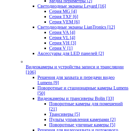
Медиа периметры
[2]
Светодиодные экраны Leyard
[16]
Серия MG
[4]
Серия TXF
[6]
Серия VEM
[6]
Светодиодные экраны LianTronics
[12]
Серия VA
[4]
Серия VL
[4]
Серия VH
[3]
Серия V
[1]
Аксессуары для LED панелей
[2]
Видеокамеры и устройства записи и трансляции
[106]
Решения для захвата и передачи видео
Lumens
[9]
Поворотные и стационарные камеры Lumens
[50]
Видеокамеры и трансиверы Bolin
[33]
Поворотные камеры для помещений
[21]
Трансиверы
[5]
Пульты управления камерами
[2]
Поворотные уличные камеры
[5]
Решения для видеозахвата и потокового