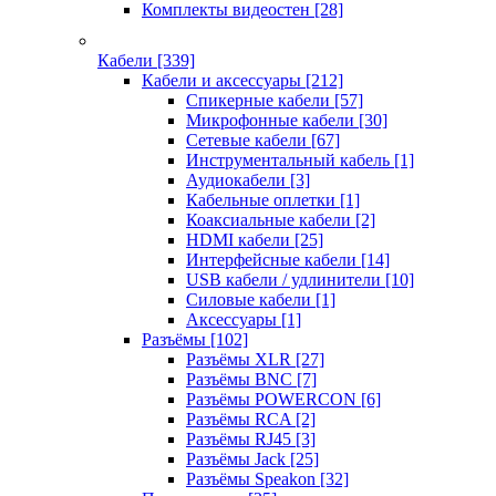
Комплекты видеостен
[28]
Кабели
[339]
Кабели и аксессуары
[212]
Спикерные кабели
[57]
Микрофонные кабели
[30]
Сетевые кабели
[67]
Инструментальный кабель
[1]
Аудиокабели
[3]
Кабельные оплетки
[1]
Коаксиальные кабели
[2]
HDMI кабели
[25]
Интерфейсные кабели
[14]
USB кабели / удлинители
[10]
Силовые кабели
[1]
Аксессуары
[1]
Разъёмы
[102]
Разъёмы XLR
[27]
Разъёмы BNC
[7]
Разъёмы POWERCON
[6]
Разъёмы RCA
[2]
Разъёмы RJ45
[3]
Разъёмы Jack
[25]
Разъёмы Speakon
[32]