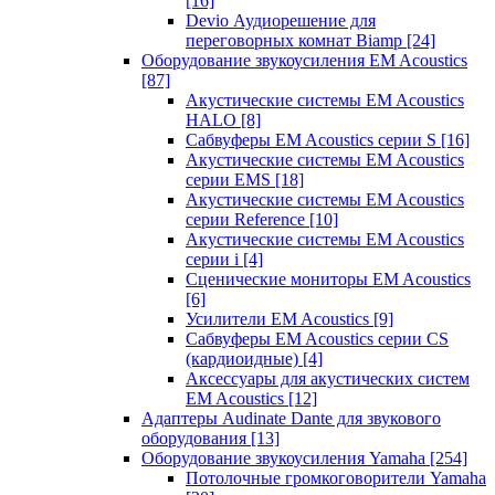
[16]
Devio Аудиорешение для
переговорных комнат Biamp
[24]
Оборудование звукоусиления EM Acoustics
[87]
Акустические системы EM Acoustics
HALO
[8]
Сабвуферы EM Acoustics серии S
[16]
Акустические системы EM Acoustics
серии EMS
[18]
Акустические системы EM Acoustics
серии Reference
[10]
Акустические системы EM Acoustics
серии i
[4]
Сценические мониторы EM Acoustics
[6]
Усилители EM Acoustics
[9]
Сабвуферы EM Acoustics серии CS
(кардиоидные)
[4]
Аксессуары для акустических систем
EM Acoustics
[12]
Адаптеры Audinate Dante для звукового
оборудования
[13]
Оборудование звукоусиления Yamaha
[254]
Потолочные громкоговорители Yamaha