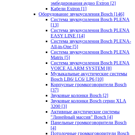
эмбедирования аудио Extron
[2]
Кабели Extron
[1]
Оборудование звукоусиления Bosch
[146]
Система звукоусиления Bosch PLENA
[13]
Система звукоусиления Bosch PLENA
EASY LINE
[14]
Система звукоусиления Bosch PLENA-
All-in-One
[5]
Система звукоусиления Bosch PLENA
Matrix
[5]
Система звукоусиления Bosch PLENA
VOICE ALARM SYSTEM
[8]
Музыкальные акустические системы
Bosch LB6/ LC6/ LP6
[10]
Корпусные громкоговорители Bosch
[37]
Звуковые колонки Bosch
[2]
Звуковые колонки Bosch серии XLA
3200
[3]
Активные акустические системы
"Линейный массив" Bosch
[4]
Панельные громкоговорители Bosch
[4]
Потолочные громкоговорители Bosch