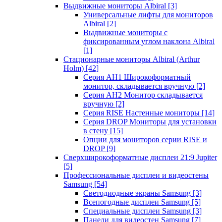
Выдвижные мониторы Albiral
[3]
Универсальные лифты для мониторов
Albiral
[2]
Выдвижные мониторы с
фиксированным углом наклона Albiral
[1]
Стационарные мониторы Albiral (Arthur
Holm)
[42]
Серия AH1 Широкоформатный
монитор, складывается вручную
[2]
Серия AH2 Монитор складывается
вручную
[2]
Серия RISE Настенные мониторы
[14]
Серия DROP Мониторы для установки
в стену
[15]
Опции для мониторов серии RISE и
DROP
[9]
Сверхширокоформатные дисплеи 21:9 Jupiter
[5]
Профессиональные дисплеи и видеостены
Samsung
[54]
Светодиодные экраны Samsung
[3]
Всепогодные дисплеи Samsung
[5]
Специальные дисплеи Samsung
[3]
Панели для видеостен Samsung
[7]