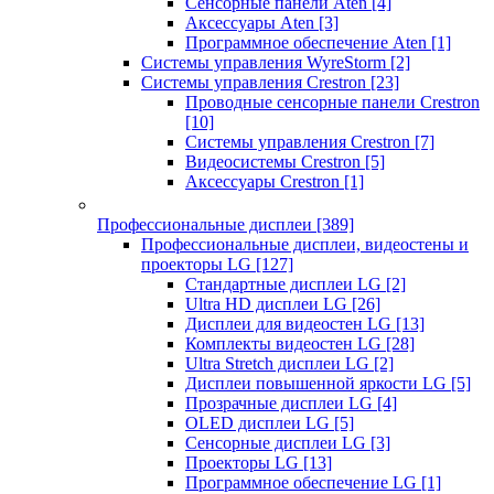
Сенсорные панели Aten
[4]
Аксессуары Aten
[3]
Программное обеспечение Aten
[1]
Системы управления WyreStorm
[2]
Системы управления Crestron
[23]
Проводные сенсорные панели Crestron
[10]
Системы управления Crestron
[7]
Видеосистемы Crestron
[5]
Аксессуары Crestron
[1]
Профессиональные дисплеи
[389]
Профессиональные дисплеи, видеостены и
проекторы LG
[127]
Стандартные дисплеи LG
[2]
Ultra HD дисплеи LG
[26]
Дисплеи для видеостен LG
[13]
Комплекты видеостен LG
[28]
Ultra Stretch дисплеи LG
[2]
Дисплеи повышенной яркости LG
[5]
Прозрачные дисплеи LG
[4]
OLED дисплеи LG
[5]
Сенсорные дисплеи LG
[3]
Проекторы LG
[13]
Программное обеспечение LG
[1]