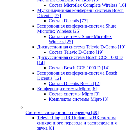
Состав Microflex Complete Wireless
[16]
Мультимедийная конференц-система Bosch
Dicentis
[77]
Состав Dicentis
[77]
Беспроводная конференц-система Shure
Microflex Wireless
[25]
Состав системы Shure Microflex
Wireless
[25]
Дискуссионная система Televic D-Cerno
[19]
Состав Televic D-Cerno
[19]
Дискуссионная система Bosch CCS 1000 D
[14]
Состав Bosch CCS 1000 D
[14]
Беспроводная конференц-система Bosch
Dicentis
[12]
Состав Dicentis Bosch
[12]
Конференц-системы Mipro
[6]
Состав системы Mipro
[3]
Комплекты системы Mipro
[3]
Системы синхронного перевода
[49]
Televic Lingua IR Цифровая ИК система
синхронного перевода и распределения
звука
[8]