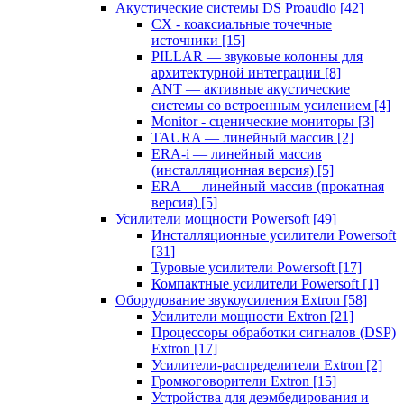
Акустические системы DS Proaudio
[42]
CX - коаксиальные точечные
источники
[15]
PILLAR — звуковые колонны для
архитектурной интеграции
[8]
ANT — активные акустические
системы со встроенным усилением
[4]
Monitor - сценические мониторы
[3]
TAURA — линейный массив
[2]
ERA-i — линейный массив
(инсталляционная версия)
[5]
ERA — линейный массив (прокатная
версия)
[5]
Усилители мощности Powersoft
[49]
Инсталляционные усилители Powersoft
[31]
Туровые усилители Powersoft
[17]
Компактные усилители Powersoft
[1]
Оборудование звукоусиления Extron
[58]
Усилители мощности Extron
[21]
Процессоры обработки сигналов (DSP)
Extron
[17]
Усилители-распределители Extron
[2]
Громкоговорители Extron
[15]
Устройства для деэмбедирования и