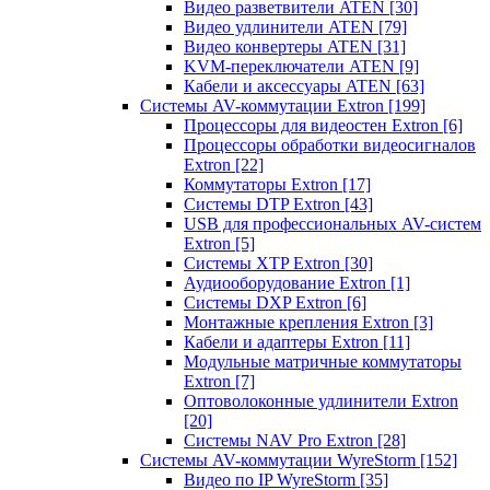
Видео разветвители ATEN
[30]
Видео удлинители ATEN
[79]
Видео конвертеры ATEN
[31]
KVM-переключатели ATEN
[9]
Кабели и аксессуары ATEN
[63]
Системы AV-коммутации Extron
[199]
Процессоры для видеостен Extron
[6]
Процессоры обработки видеосигналов
Extron
[22]
Коммутаторы Extron
[17]
Системы DTP Extron
[43]
USB для профессиональных AV-систем
Extron
[5]
Системы XTP Extron
[30]
Аудиооборудование Extron
[1]
Системы DXP Extron
[6]
Монтажные крепления Extron
[3]
Кабели и адаптеры Extron
[11]
Модульные матричные коммутаторы
Extron
[7]
Оптоволоконные удлинители Extron
[20]
Системы NAV Pro Extron
[28]
Системы AV-коммутации WyreStorm
[152]
Видео по IP WyreStorm
[35]