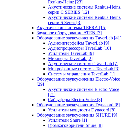
Renkus-Heinz
[23]
Акустические системы Renkus-Heinz
серии C SERIES
[12]
Акустические системы Renkus-Heinz
серии S Series
[3]
Акустические системы TEFRA
[15]
Звуковое оборудование ATEN
[7]
Оборудование звукоусиления TaverLab
[41]
Аудиоинтерфейсы TaverLab
[9]
Аудиопроцессоры TaverLab
[10]
Усилители TaverLab
[9]
Микшеры TaverLab
[2]
Акустические системы TaverLab
[7]
Микрофонные системы TaverLab
[3]
Системы управления TaverLab
[1]
Оборудование звукоусиления Electro-Voice
[29]
Акустические системы Electro-Voice
[21]
Сабвуферы Electro-Voice
[8]
Оборудование звукоусиления Dynacord
[8]
Усилители мощности Dynacord
[8]
Оборудование звукоусиления SHURE
[9]
Усилители Shure
[1]
Громкоговорители Shure
[8]