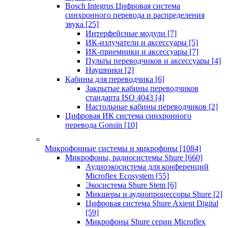
Bosch Integrus Цифровая система
синхронного перевода и распределения
звука
[25]
Интерфейсные модули
[7]
ИК-излучатели и аксессуары
[5]
ИК-приемники и аксессуары
[7]
Пульты переводчиков и аксессуары
[4]
Наушники
[2]
Кабины для переводчика
[6]
Закрытые кабины переводчиков
стандарта ISO 4043
[4]
Настольные кабины переводчиков
[2]
Цифровая ИК система синхронного
перевода Gonsin
[10]
Микрофонные системы и микрофоны
[1084]
Микрофоны, радиосистемы Shure
[660]
Аудиоэкосистема для конференций
Microflex Ecosystem
[55]
Экосистема Shure Stem
[6]
Микшеры и аудиопроцессоры Shure
[2]
Цифровая система Shure Axient Digital
[59]
Микрофоны Shure серии Microflex