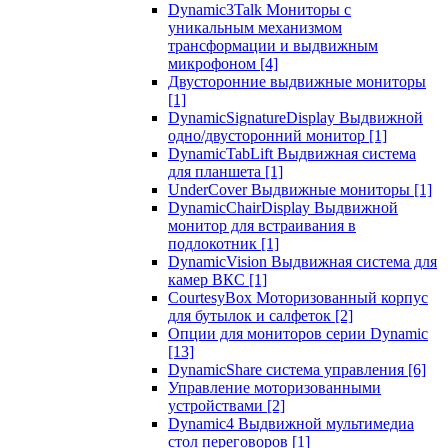
Dynamic3Talk Мониторы с
уникальным механизмом
трансформации и выдвижным
микрофоном
[4]
Двусторонние выдвижные мониторы
[1]
DynamicSignatureDisplay Выдвижной
одно/двусторонний монитор
[1]
DynamicTabLift Выдвижная система
для планшета
[1]
UnderCover Выдвижные мониторы
[1]
DynamicChairDisplay Выдвижной
монитор для встраивания в
подлокотник
[1]
DynamicVision Выдвижная система для
камер ВКС
[1]
CourtesyBox Моторизованный корпус
для бутылок и салфеток
[2]
Опции для мониторов серии Dynamic
[13]
DynamicShare система управления
[6]
Управление моторизованными
устройствами
[2]
Dynamic4 Выдвижной мультимедиа
стол переговоров
[1]