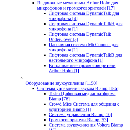
Выдвижные механизмы Arthur Holm для
микрофонов и громкоговорителей
[17]
Лифтовая система DynamicTalk для
микрофона
[4]
Лифтовая система DynamicTalkH для
микрофона
[1]
Лифтовая система DynamicTalk
UnderCover
[3]
Пассивная система MicConnect для
микрофона
[1]
Лифтовая система DynamicTalkB для
настольного микрофона
[1]
Встраиваемые громкоговорители
Arthur Holm
[1]
Оборудование звукоусиления
[1150]
Системы управления звуком Biamp
[186]
Tesira Цифровая медиаплатформа
Biamp
[76]
Crowd Mics Система для общения с
аудиторией Biamp
[1]
Система управления Biamp
[16]
Громкоговорители Biamp
[53]
Система звукоусиления Voltera Biamp