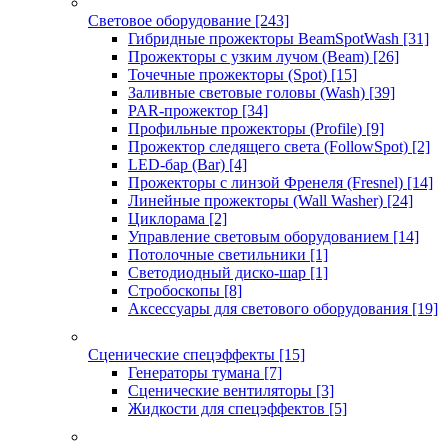
Световое оборудование
[243]
Гибридные прожекторы BeamSpotWash
[31]
Прожекторы с узким лучом (Beam)
[26]
Точечные прожекторы (Spot)
[15]
Заливные световые головы (Wash)
[39]
PAR-прожектор
[34]
Профильные прожекторы (Profile)
[9]
Прожектор следящего света (FollowSpot)
[2]
LED-бар (Bar)
[4]
Прожекторы с линзой Френеля (Fresnel)
[14]
Линейные прожекторы (Wall Washer)
[24]
Циклорама
[2]
Управление световым оборудованием
[14]
Потолочные светильники
[1]
Светодиодный диско-шар
[1]
Стробоскопы
[8]
Аксессуары для светового оборудования
[19]
Сценические спецэффекты
[15]
Генераторы тумана
[7]
Сценические вентиляторы
[3]
Жидкости для спецэффектов
[5]