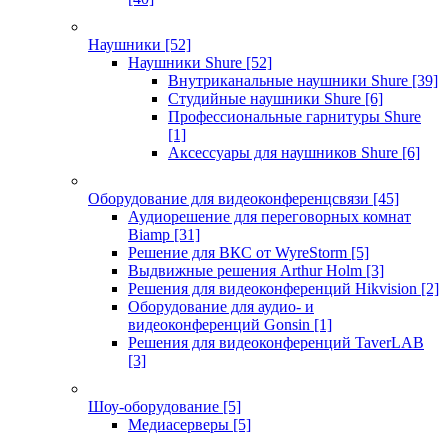
Наушники
[52]
Наушники Shure
[52]
Внутриканальные наушники Shure
[39]
Студийные наушники Shure
[6]
Профессиональные гарнитуры Shure
[1]
Аксессуары для наушников Shure
[6]
Оборудование для видеоконференцсвязи
[45]
Аудиорешение для переговорных комнат
Biamp
[31]
Решение для ВКС от WyreStorm
[5]
Выдвижные решения Arthur Holm
[3]
Решения для видеоконференций Hikvision
[2]
Оборудование для аудио- и
видеоконференций Gonsin
[1]
Решения для видеоконференций TaverLAB
[3]
Шоу-оборудование
[5]
Медиасерверы
[5]