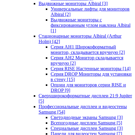
Выдвижные мониторы Albiral
[3]
Универсальные лифты для мониторов
Albiral
[2]
Выдвижные мониторы с
фиксированным углом наклона Albiral
[1]
Стационарные мониторы Albiral (Arthur
Holm)
[42]
Серия AH1 Широкоформатный
монитор, складывается вручную
[2]
Серия AH2 Монитор складывается
вручную
[2]
Серия RISE Настенные мониторы
[14]
Серия DROP Мониторы для установки
в стену
[15]
Опции для мониторов серии RISE и
DROP
[9]
Сверхширокоформатные дисплеи 21:9 Jupiter
[5]
Профессиональные дисплеи и видеостены
Samsung
[54]
Светодиодные экраны Samsung
[3]
Всепогодные дисплеи Samsung
[5]
Специальные дисплеи Samsung
[3]
Панели для видеостен Samsung
[7]