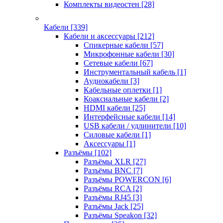
Комплекты видеостен
[28]
Кабели
[339]
Кабели и аксессуары
[212]
Спикерные кабели
[57]
Микрофонные кабели
[30]
Сетевые кабели
[67]
Инструментальный кабель
[1]
Аудиокабели
[3]
Кабельные оплетки
[1]
Коаксиальные кабели
[2]
HDMI кабели
[25]
Интерфейсные кабели
[14]
USB кабели / удлинители
[10]
Силовые кабели
[1]
Аксессуары
[1]
Разъёмы
[102]
Разъёмы XLR
[27]
Разъёмы BNC
[7]
Разъёмы POWERCON
[6]
Разъёмы RCA
[2]
Разъёмы RJ45
[3]
Разъёмы Jack
[25]
Разъёмы Speakon
[32]