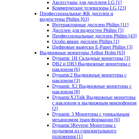
Аксессуары для дисплеев LG
[1]
Коммерческие телевизоры LG
[23]
Профессиональные ЖК дисплеи и
видеостены Philips
[63]
Интерактивные дисплеи Philips
[11]
Дисплеи для видеостен Philips
[5]
Профессиональные дисплеи Philips
[43]
Особо яркие дисплеи Philips
[1]
Цифровые вывески E-Paper Philips
[3]
Выдвижные мониторы Arthur Holm
[63]
Dynamic 1Н Складные мониторы
[3]
DB2 и DB3 Выдвижные мониторы с
наклоном
[6]
Dynamic2 Выдвижные мониторы с
наклоном
[3]
Dynamic X2 Выдвижные мониторы с
наклоном
[8]
DynamicX2Talk Выдвижные мониторы
с наклоном и выдвижным микрофоном
[2]
Dynamic 3 Мониторы с уникальным
механизмом трансформации
[6]
Dynamic3Reverse Мониторы с
подъемом из горизонтального
положения
[1]