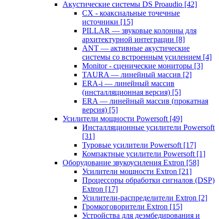
Акустические системы DS Proaudio
[42]
CX - коаксиальные точечные
источники
[15]
PILLAR — звуковые колонны для
архитектурной интеграции
[8]
ANT — активные акустические
системы со встроенным усилением
[4]
Monitor - сценические мониторы
[3]
TAURA — линейный массив
[2]
ERA-i — линейный массив
(инсталляционная версия)
[5]
ERA — линейный массив (прокатная
версия)
[5]
Усилители мощности Powersoft
[49]
Инсталляционные усилители Powersoft
[31]
Туровые усилители Powersoft
[17]
Компактные усилители Powersoft
[1]
Оборудование звукоусиления Extron
[58]
Усилители мощности Extron
[21]
Процессоры обработки сигналов (DSP)
Extron
[17]
Усилители-распределители Extron
[2]
Громкоговорители Extron
[15]
Устройства для деэмбедирования и