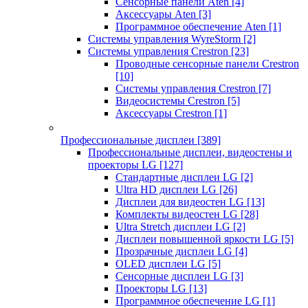
Сенсорные панели Aten
[4]
Аксессуары Aten
[3]
Программное обеспечение Aten
[1]
Системы управления WyreStorm
[2]
Системы управления Crestron
[23]
Проводные сенсорные панели Crestron
[10]
Системы управления Crestron
[7]
Видеосистемы Crestron
[5]
Аксессуары Crestron
[1]
Профессиональные дисплеи
[389]
Профессиональные дисплеи, видеостены и
проекторы LG
[127]
Стандартные дисплеи LG
[2]
Ultra HD дисплеи LG
[26]
Дисплеи для видеостен LG
[13]
Комплекты видеостен LG
[28]
Ultra Stretch дисплеи LG
[2]
Дисплеи повышенной яркости LG
[5]
Прозрачные дисплеи LG
[4]
OLED дисплеи LG
[5]
Сенсорные дисплеи LG
[3]
Проекторы LG
[13]
Программное обеспечение LG
[1]