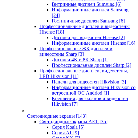
Витринные дисплеи Sumsung
[6]
Информационные дисплеи Samsung
[24]
Гостиничные дисплеи Samsung
[6]
Профессиональные дисплеи и видеостены
Hisense
[18]
Дисплеи для видеостен Hisense
[2]
Информационные дисплеи Hisense
[16]
Профессиональные ЖК дисплеи и
видеостены Sharp
[3]
Дисплеи 4K и 8K Sharp
[1]
Профессиональные дисплеи Sharp
[2]
Профессиональные дисплеи, видеостены,
LED Hikvision
[11]
Панели для видеостен Hikvision
[3]
Информационные дисплеи Hikvision со
встроенной ОС Andriod
[1]
Крепления для экранов и видеостен
Hikvision
[7]
Светодиодные экраны
[143]
Светодиодные экраны AET
[35]
Cерия Koala
[5]
Серия AT
[9]