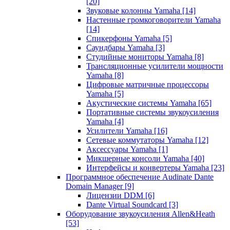
[20]
Звуковые колонны Yamaha
[14]
Настенные громкоговорители Yamaha
[14]
Спикерфоны Yamaha
[5]
Саундбары Yamaha
[3]
Студийные мониторы Yamaha
[8]
Трансляционные усилители мощности
Yamaha
[8]
Цифровые матричные процессоры
Yamaha
[5]
Акустические системы Yamaha
[65]
Портативные системы звукоусиления
Yamaha
[4]
Усилители Yamaha
[16]
Сетевые коммутаторы Yamaha
[12]
Аксессуары Yamaha
[1]
Микшерные консоли Yamaha
[40]
Интерфейсы и конвертеры Yamaha
[23]
Программное обеспечение Audinate Dante
Domain Manager
[9]
Лицензии DDM
[6]
Dante Virtual Soundcard
[3]
Оборудование звукоусиления Allen&Heath
[53]