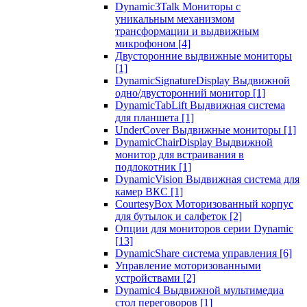
Dynamic3Talk Мониторы с
уникальным механизмом
трансформации и выдвижным
микрофоном
[4]
Двусторонние выдвижные мониторы
[1]
DynamicSignatureDisplay Выдвижной
одно/двусторонний монитор
[1]
DynamicTabLift Выдвижная система
для планшета
[1]
UnderCover Выдвижные мониторы
[1]
DynamicChairDisplay Выдвижной
монитор для встраивания в
подлокотник
[1]
DynamicVision Выдвижная система для
камер ВКС
[1]
CourtesyBox Моторизованный корпус
для бутылок и салфеток
[2]
Опции для мониторов серии Dynamic
[13]
DynamicShare система управления
[6]
Управление моторизованными
устройствами
[2]
Dynamic4 Выдвижной мультимедиа
стол переговоров
[1]