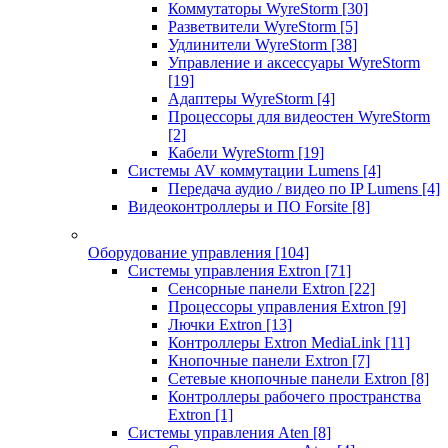
Коммутаторы WyreStorm
[30]
Разветвители WyreStorm
[5]
Удлинители WyreStorm
[38]
Управление и аксессуары WyreStorm
[19]
Адаптеры WyreStorm
[4]
Процессоры для видеостен WyreStorm
[2]
Кабели WyreStorm
[19]
Системы AV коммутации Lumens
[4]
Передача аудио / видео по IP Lumens
[4]
Видеоконтроллеры и ПО Forsite
[8]
Оборудование управления
[104]
Системы управления Extron
[71]
Сенсорные панели Extron
[22]
Процессоры управления Extron
[9]
Лючки Extron
[13]
Контроллеры Extron MediaLink
[11]
Кнопочные панели Extron
[7]
Сетевые кнопочные панели Extron
[8]
Контроллеры рабочего пространства
Extron
[1]
Системы управления Aten
[8]