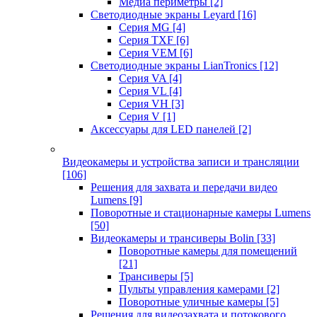
Медиа периметры
[2]
Светодиодные экраны Leyard
[16]
Серия MG
[4]
Серия TXF
[6]
Серия VEM
[6]
Светодиодные экраны LianTronics
[12]
Серия VA
[4]
Серия VL
[4]
Серия VH
[3]
Серия V
[1]
Аксессуары для LED панелей
[2]
Видеокамеры и устройства записи и трансляции
[106]
Решения для захвата и передачи видео
Lumens
[9]
Поворотные и стационарные камеры Lumens
[50]
Видеокамеры и трансиверы Bolin
[33]
Поворотные камеры для помещений
[21]
Трансиверы
[5]
Пульты управления камерами
[2]
Поворотные уличные камеры
[5]
Решения для видеозахвата и потокового