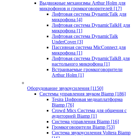
Выдвижные механизмы Arthur Holm для
микрофонов и громкоговорителей
[17]
Лифтовая система DynamicTalk для
микрофона
[4]
Лифтовая система DynamicTalkH для
микрофона
[1]
Лифтовая система DynamicTalk
UnderCover
[3]
Пассивная система MicConnect для
микрофона
[1]
Лифтовая система DynamicTalkB для
настольного микрофона
[1]
Встраиваемые громкоговорители
Arthur Holm
[1]
Оборудование звукоусиления
[1150]
Системы управления звуком Biamp
[186]
Tesira Цифровая медиаплатформа
Biamp
[76]
Crowd Mics Система для общения с
аудиторией Biamp
[1]
Система управления Biamp
[16]
Громкоговорители Biamp
[53]
Система звукоусиления Voltera Biamp