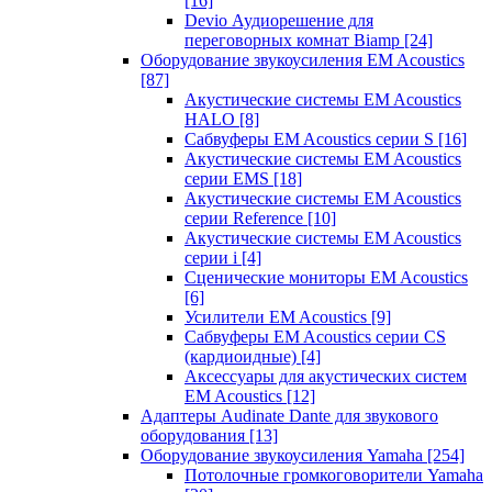
[16]
Devio Аудиорешение для
переговорных комнат Biamp
[24]
Оборудование звукоусиления EM Acoustics
[87]
Акустические системы EM Acoustics
HALO
[8]
Сабвуферы EM Acoustics серии S
[16]
Акустические системы EM Acoustics
серии EMS
[18]
Акустические системы EM Acoustics
серии Reference
[10]
Акустические системы EM Acoustics
серии i
[4]
Сценические мониторы EM Acoustics
[6]
Усилители EM Acoustics
[9]
Сабвуферы EM Acoustics серии CS
(кардиоидные)
[4]
Аксессуары для акустических систем
EM Acoustics
[12]
Адаптеры Audinate Dante для звукового
оборудования
[13]
Оборудование звукоусиления Yamaha
[254]
Потолочные громкоговорители Yamaha