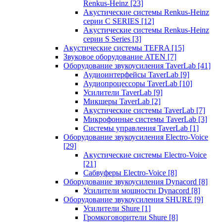
Renkus-Heinz
[23]
Акустические системы Renkus-Heinz
серии C SERIES
[12]
Акустические системы Renkus-Heinz
серии S Series
[3]
Акустические системы TEFRA
[15]
Звуковое оборудование ATEN
[7]
Оборудование звукоусиления TaverLab
[41]
Аудиоинтерфейсы TaverLab
[9]
Аудиопроцессоры TaverLab
[10]
Усилители TaverLab
[9]
Микшеры TaverLab
[2]
Акустические системы TaverLab
[7]
Микрофонные системы TaverLab
[3]
Системы управления TaverLab
[1]
Оборудование звукоусиления Electro-Voice
[29]
Акустические системы Electro-Voice
[21]
Сабвуферы Electro-Voice
[8]
Оборудование звукоусиления Dynacord
[8]
Усилители мощности Dynacord
[8]
Оборудование звукоусиления SHURE
[9]
Усилители Shure
[1]
Громкоговорители Shure
[8]