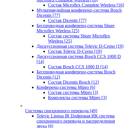
Состав Microflex Complete Wireless
[16]
Мультимедийная конференц-система Bosch
Dicentis
[77]
Состав Dicentis
[77]
Беспроводная конференц-система Shure
Microflex Wireless
[25]
Состав системы Shure Microflex
Wireless
[25]
Дискуссионная система Televic D-Cerno
[19]
Состав Televic D-Cerno
[19]
Дискуссионная система Bosch CCS 1000 D
[14]
Состав Bosch CCS 1000 D
[14]
Беспроводная конференц-система Bosch
Dicentis
[12]
Состав Dicentis Bosch
[12]
Конференц-системы Mipro
[6]
Состав системы Mipro
[3]
Комплекты системы Mipro
[3]
Системы синхронного перевода
[49]
Televic Lingua IR Цифровая ИК система
синхронного перевода и распределения
звука
[8]