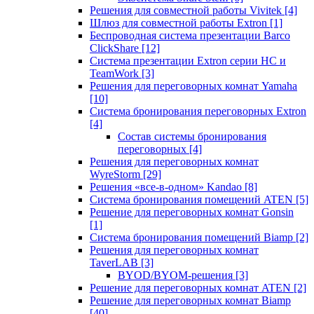
Решения для совместной работы Vivitek
[4]
Шлюз для совместной работы Extron
[1]
Беспроводная система презентации Barco
ClickShare
[12]
Система презентации Extron серии HC и
TeamWork
[3]
Решения для переговорных комнат Yamaha
[10]
Система бронирования переговорных Extron
[4]
Состав системы бронирования
переговорных
[4]
Решения для переговорных комнат
WyreStorm
[29]
Решения «все-в-одном» Kandao
[8]
Система бронирования помещений ATEN
[5]
Решение для переговорных комнат Gonsin
[1]
Система бронирования помещений Biamp
[2]
Решения для переговорных комнат
TaverLAB
[3]
BYOD/BYOM-решения
[3]
Решение для переговорных комнат ATEN
[2]
Решение для переговорных комнат Biamp
[40]