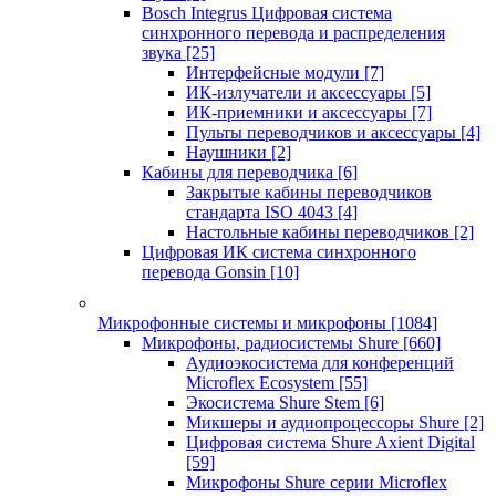
Bosch Integrus Цифровая система
синхронного перевода и распределения
звука
[25]
Интерфейсные модули
[7]
ИК-излучатели и аксессуары
[5]
ИК-приемники и аксессуары
[7]
Пульты переводчиков и аксессуары
[4]
Наушники
[2]
Кабины для переводчика
[6]
Закрытые кабины переводчиков
стандарта ISO 4043
[4]
Настольные кабины переводчиков
[2]
Цифровая ИК система синхронного
перевода Gonsin
[10]
Микрофонные системы и микрофоны
[1084]
Микрофоны, радиосистемы Shure
[660]
Аудиоэкосистема для конференций
Microflex Ecosystem
[55]
Экосистема Shure Stem
[6]
Микшеры и аудиопроцессоры Shure
[2]
Цифровая система Shure Axient Digital
[59]
Микрофоны Shure серии Microflex