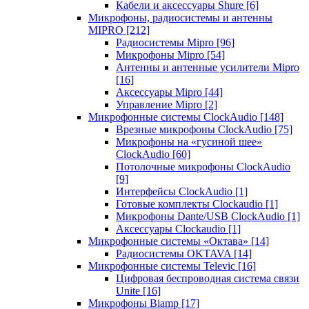
Кабели и аксессуары Shure
[6]
Микрофоны, радиосистемы и антенны
MIPRO
[212]
Радиосистемы Mipro
[96]
Микрофоны Mipro
[54]
Антенны и антенные усилители Mipro
[16]
Аксессуары Mipro
[44]
Управление Mipro
[2]
Микрофонные системы ClockAudio
[148]
Врезные микрофоны ClockAudio
[75]
Микрофоны на «гусиной шее»
ClockAudio
[60]
Потолочные микрофоны ClockAudio
[9]
Интерфейсы ClockAudio
[1]
Готовые комплекты Clockaudio
[1]
Микрофоны Dante/USB ClockAudio
[1]
Аксессуары Clockaudio
[1]
Микрофонные системы «Октава»
[14]
Радиосистемы OKTAVA
[14]
Микрофонные системы Televic
[16]
Цифровая беспроводная система связи
Unite
[16]
Микрофоны Biamp
[17]