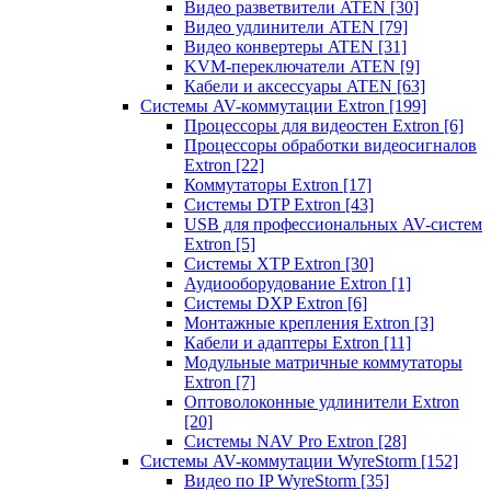
Видео разветвители ATEN
[30]
Видео удлинители ATEN
[79]
Видео конвертеры ATEN
[31]
KVM-переключатели ATEN
[9]
Кабели и аксессуары ATEN
[63]
Системы AV-коммутации Extron
[199]
Процессоры для видеостен Extron
[6]
Процессоры обработки видеосигналов
Extron
[22]
Коммутаторы Extron
[17]
Системы DTP Extron
[43]
USB для профессиональных AV-систем
Extron
[5]
Системы XTP Extron
[30]
Аудиооборудование Extron
[1]
Системы DXP Extron
[6]
Монтажные крепления Extron
[3]
Кабели и адаптеры Extron
[11]
Модульные матричные коммутаторы
Extron
[7]
Оптоволоконные удлинители Extron
[20]
Системы NAV Pro Extron
[28]
Системы AV-коммутации WyreStorm
[152]
Видео по IP WyreStorm
[35]