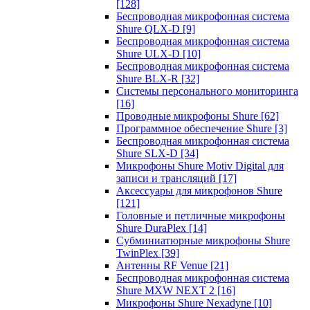
[128]
Беспроводная микрофонная система
Shure QLX-D
[9]
Беспроводная микрофонная система
Shure ULX-D
[10]
Беспроводная микрофонная система
Shure BLX-R
[32]
Системы персонального мониторинга
[16]
Проводные микрофоны Shure
[62]
Программное обеспечение Shure
[3]
Беспроводная микрофонная система
Shure SLX-D
[34]
Микрофоны Shure Motiv Digital для
записи и трансляций
[17]
Аксессуары для микрофонов Shure
[121]
Головные и петличные микрофоны
Shure DuraPlex
[14]
Субминиатюрные микрофоны Shure
TwinPlex
[39]
Антенны RF Venue
[21]
Беспроводная микрофонная система
Shure MXW NEXT 2
[16]
Микрофоны Shure Nexadyne
[10]