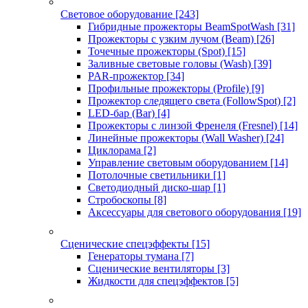
Световое оборудование
[243]
Гибридные прожекторы BeamSpotWash
[31]
Прожекторы с узким лучом (Beam)
[26]
Точечные прожекторы (Spot)
[15]
Заливные световые головы (Wash)
[39]
PAR-прожектор
[34]
Профильные прожекторы (Profile)
[9]
Прожектор следящего света (FollowSpot)
[2]
LED-бар (Bar)
[4]
Прожекторы с линзой Френеля (Fresnel)
[14]
Линейные прожекторы (Wall Washer)
[24]
Циклорама
[2]
Управление световым оборудованием
[14]
Потолочные светильники
[1]
Светодиодный диско-шар
[1]
Стробоскопы
[8]
Аксессуары для светового оборудования
[19]
Сценические спецэффекты
[15]
Генераторы тумана
[7]
Сценические вентиляторы
[3]
Жидкости для спецэффектов
[5]