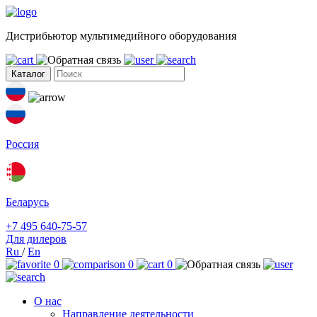
Дистрибьютор мультимедийного оборудования
Каталог
Россия
Беларусь
+7 495 640-75-57
Для дилеров
Ru
/
En
0
0
0
О нас
Направление деятельности