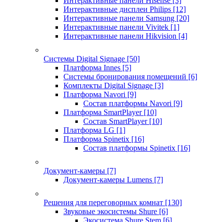
Интерактивные панели Hisense
[3]
Интерактивные дисплеи Philips
[12]
Интерактивные панели Samsung
[20]
Интерактивные панели Vivitek
[1]
Интерактивные панели Hikvision
[4]
Системы Digital Signage
[50]
Платформа Innes
[5]
Системы бронирования помещений
[6]
Комплекты Digital Signage
[3]
Платформа Navori
[9]
Состав платформы Navori
[9]
Платформа SmartPlayer
[10]
Состав SmartPlayer
[10]
Платформа LG
[1]
Платформа Spinetix
[16]
Состав платформы Spinetix
[16]
Документ-камеры
[7]
Документ-камеры Lumens
[7]
Решения для переговорных комнат
[130]
Звуковые экосистемы Shure
[6]
Экосистема Shure Stem
[6]