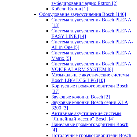
эмбедирования аудио Extron
[2]
Кабели Extron
[1]
Оборудование звукоусиления Bosch
[146]
Система звукоусиления Bosch PLENA
[13]
Система звукоусиления Bosch PLENA
EASY LINE
[14]
Система звукоусиления Bosch PLENA-
All-in-One
[5]
Система звукоусиления Bosch PLENA
Matrix
[5]
Система звукоусиления Bosch PLENA
VOICE ALARM SYSTEM
[8]
Музыкальные акустические системы
Bosch LB6/ LC6/ LP6
[10]
Корпусные громкоговорители Bosch
[37]
Звуковые колонки Bosch
[2]
Звуковые колонки Bosch серии XLA
3200
[3]
Активные акустические системы
"Линейный массив" Bosch
[4]
Панельные громкоговорители Bosch
[4]
Потолочные громкоговорители Bosch