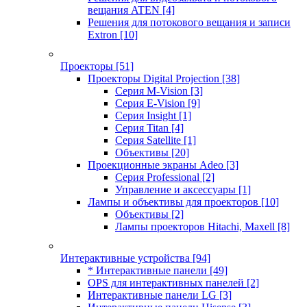
вещания ATEN
[4]
Решения для потокового вещания и записи
Extron
[10]
Проекторы
[51]
Проекторы Digital Projection
[38]
Серия M-Vision
[3]
Серия E-Vision
[9]
Серия Insight
[1]
Серия Titan
[4]
Серия Satellite
[1]
Объективы
[20]
Проекционные экраны Adeo
[3]
Серия Professional
[2]
Управление и аксессуары
[1]
Лампы и объективы для проекторов
[10]
Объективы
[2]
Лампы проекторов Hitachi, Maxell
[8]
Интерактивные устройства
[94]
* Интерактивные панели
[49]
OPS для интерактивных панелей
[2]
Интерактивные панели LG
[3]