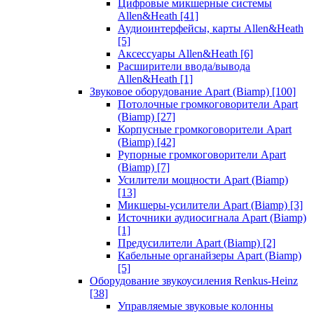
Цифровые микшерные системы
Allen&Heath
[41]
Аудиоинтерфейсы, карты Allen&Heath
[5]
Аксессуары Allen&Heath
[6]
Расширители ввода/вывода
Allen&Heath
[1]
Звуковое оборудование Apart (Biamp)
[100]
Потолочные громкоговорители Apart
(Biamp)
[27]
Корпусные громкоговорители Apart
(Biamp)
[42]
Рупорные громкоговорители Apart
(Biamp)
[7]
Усилители мощности Apart (Biamp)
[13]
Микшеры-усилители Apart (Biamp)
[3]
Источники аудиосигнала Apart (Biamp)
[1]
Предусилители Apart (Biamp)
[2]
Кабельные органайзеры Apart (Biamp)
[5]
Оборудование звукоусиления Renkus-Heinz
[38]
Управляемые звуковые колонны