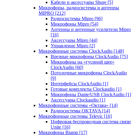
Кабели и аксессуары Shure
[5]
Микрофоны, радиосистемы и антенны
MIPRO
[212]
Радиосистемы Mipro
[96]
Микрофоны Mipro
[54]
Антенны и антенные усилители Mipro
[16]
Аксессуары Mipro
[44]
Управление Mipro
[2]
Микрофонные системы ClockAudio
[148]
Врезные микрофоны ClockAudio
[75]
Микрофоны на «гусиной шее»
ClockAudio
[60]
Потолочные микрофоны ClockAudio
[9]
Интерфейсы ClockAudio
[1]
Готовые комплекты Clockaudio
[1]
Микрофоны Dante/USB ClockAudio
[1]
Аксессуары Clockaudio
[1]
Микрофонные системы «Октава»
[14]
Радиосистемы OKTAVA
[14]
Микрофонные системы Televic
[16]
Цифровая беспроводная система связи
Unite
[16]
Микрофоны Biamp
[17]