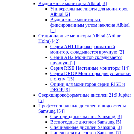
Выдвижные мониторы Albiral
[3]
Универсальные лифты для мониторов
Albiral
[2]
Выдвижные мониторы с
фиксированным углом наклона Albiral
[1]
Стационарные мониторы Albiral (Arthur
Holm)
[42]
Серия AH1 Широкоформатный
монитор, складывается вручную
[2]
Серия AH2 Монитор складывается
вручную
[2]
Серия RISE Настенные мониторы
[14]
Серия DROP Мониторы для установки
в стену
[15]
Опции для мониторов серии RISE и
DROP
[9]
Сверхширокоформатные дисплеи 21:9 Jupiter
[5]
Профессиональные дисплеи и видеостены
Samsung
[54]
Светодиодные экраны Samsung
[3]
Всепогодные дисплеи Samsung
[5]
Специальные дисплеи Samsung
[3]
Панели для видеостен Samsung
[7]