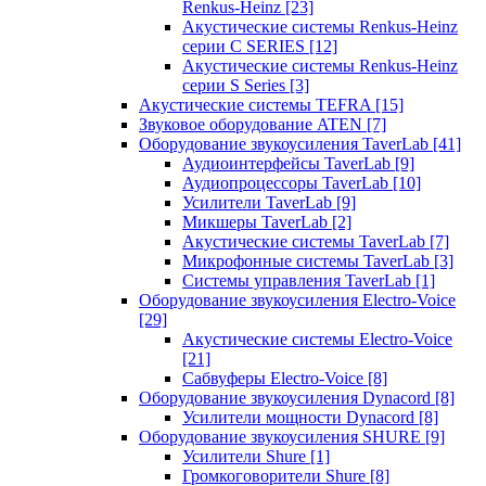
Renkus-Heinz
[23]
Акустические системы Renkus-Heinz
серии C SERIES
[12]
Акустические системы Renkus-Heinz
серии S Series
[3]
Акустические системы TEFRA
[15]
Звуковое оборудование ATEN
[7]
Оборудование звукоусиления TaverLab
[41]
Аудиоинтерфейсы TaverLab
[9]
Аудиопроцессоры TaverLab
[10]
Усилители TaverLab
[9]
Микшеры TaverLab
[2]
Акустические системы TaverLab
[7]
Микрофонные системы TaverLab
[3]
Системы управления TaverLab
[1]
Оборудование звукоусиления Electro-Voice
[29]
Акустические системы Electro-Voice
[21]
Сабвуферы Electro-Voice
[8]
Оборудование звукоусиления Dynacord
[8]
Усилители мощности Dynacord
[8]
Оборудование звукоусиления SHURE
[9]
Усилители Shure
[1]
Громкоговорители Shure
[8]