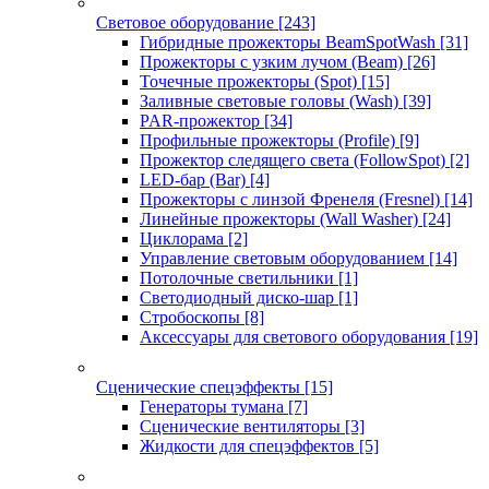
Световое оборудование
[243]
Гибридные прожекторы BeamSpotWash
[31]
Прожекторы с узким лучом (Beam)
[26]
Точечные прожекторы (Spot)
[15]
Заливные световые головы (Wash)
[39]
PAR-прожектор
[34]
Профильные прожекторы (Profile)
[9]
Прожектор следящего света (FollowSpot)
[2]
LED-бар (Bar)
[4]
Прожекторы с линзой Френеля (Fresnel)
[14]
Линейные прожекторы (Wall Washer)
[24]
Циклорама
[2]
Управление световым оборудованием
[14]
Потолочные светильники
[1]
Светодиодный диско-шар
[1]
Стробоскопы
[8]
Аксессуары для светового оборудования
[19]
Сценические спецэффекты
[15]
Генераторы тумана
[7]
Сценические вентиляторы
[3]
Жидкости для спецэффектов
[5]