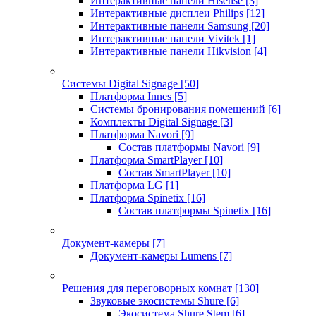
Интерактивные панели Hisense
[3]
Интерактивные дисплеи Philips
[12]
Интерактивные панели Samsung
[20]
Интерактивные панели Vivitek
[1]
Интерактивные панели Hikvision
[4]
Системы Digital Signage
[50]
Платформа Innes
[5]
Системы бронирования помещений
[6]
Комплекты Digital Signage
[3]
Платформа Navori
[9]
Состав платформы Navori
[9]
Платформа SmartPlayer
[10]
Состав SmartPlayer
[10]
Платформа LG
[1]
Платформа Spinetix
[16]
Состав платформы Spinetix
[16]
Документ-камеры
[7]
Документ-камеры Lumens
[7]
Решения для переговорных комнат
[130]
Звуковые экосистемы Shure
[6]
Экосистема Shure Stem
[6]