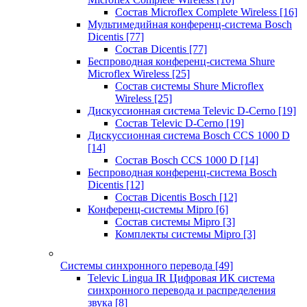
Состав Microflex Complete Wireless
[16]
Мультимедийная конференц-система Bosch
Dicentis
[77]
Состав Dicentis
[77]
Беспроводная конференц-система Shure
Microflex Wireless
[25]
Состав системы Shure Microflex
Wireless
[25]
Дискуссионная система Televic D-Cerno
[19]
Состав Televic D-Cerno
[19]
Дискуссионная система Bosch CCS 1000 D
[14]
Состав Bosch CCS 1000 D
[14]
Беспроводная конференц-система Bosch
Dicentis
[12]
Состав Dicentis Bosch
[12]
Конференц-системы Mipro
[6]
Состав системы Mipro
[3]
Комплекты системы Mipro
[3]
Системы синхронного перевода
[49]
Televic Lingua IR Цифровая ИК система
синхронного перевода и распределения
звука
[8]