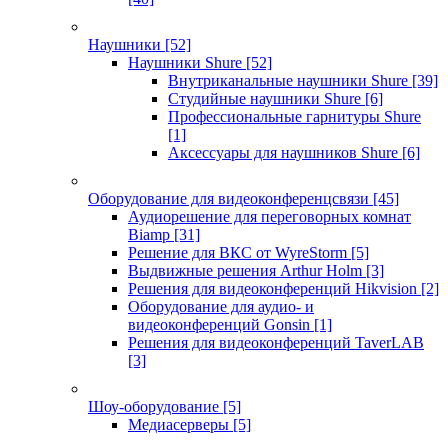
Наушники
[52]
Наушники Shure
[52]
Внутриканальные наушники Shure
[39]
Студийные наушники Shure
[6]
Профессиональные гарнитуры Shure
[1]
Аксессуары для наушников Shure
[6]
Оборудование для видеоконференцсвязи
[45]
Аудиорешение для переговорных комнат
Biamp
[31]
Решение для ВКС от WyreStorm
[5]
Выдвижные решения Arthur Holm
[3]
Решения для видеоконференций Hikvision
[2]
Оборудование для аудио- и
видеоконференций Gonsin
[1]
Решения для видеоконференций TaverLAB
[3]
Шоу-оборудование
[5]
Медиасерверы
[5]