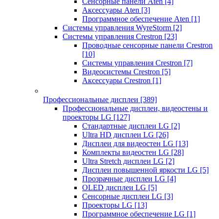
Сенсорные панели Aten
[4]
Аксессуары Aten
[3]
Программное обеспечение Aten
[1]
Системы управления WyreStorm
[2]
Системы управления Crestron
[23]
Проводные сенсорные панели Crestron
[10]
Системы управления Crestron
[7]
Видеосистемы Crestron
[5]
Аксессуары Crestron
[1]
Профессиональные дисплеи
[389]
Профессиональные дисплеи, видеостены и
проекторы LG
[127]
Стандартные дисплеи LG
[2]
Ultra HD дисплеи LG
[26]
Дисплеи для видеостен LG
[13]
Комплекты видеостен LG
[28]
Ultra Stretch дисплеи LG
[2]
Дисплеи повышенной яркости LG
[5]
Прозрачные дисплеи LG
[4]
OLED дисплеи LG
[5]
Сенсорные дисплеи LG
[3]
Проекторы LG
[13]
Программное обеспечение LG
[1]