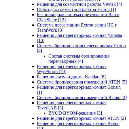
Решения для совместной работы Vivitek
[4]
Шлюз для совместной работы Extron
[1]
Беспроводная система презентации Barco
ClickShare
[12]
Система презентации Extron серии HC и
TeamWork
[3]
Решения для переговорных комнат Yamaha
[10]
Система бронирования переговорных Extron
[4]
Состав системы бронирования
переговорных
[4]
Решения для переговорных комнат
WyreStorm
[29]
Решения «все-в-одном» Kandao
[8]
Система бронирования помещений ATEN
[5]
Решение для переговорных комнат Gonsin
[1]
Система бронирования помещений Biamp
[2]
Решения для переговорных комнат
TaverLAB
[3]
BYOD/BYOM-решения
[3]
Решение для переговорных комнат ATEN
[2]
Решение для переговорных комнат Biamp
[40]