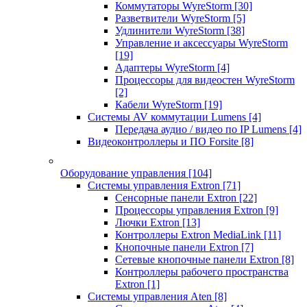
Коммутаторы WyreStorm
[30]
Разветвители WyreStorm
[5]
Удлинители WyreStorm
[38]
Управление и аксессуары WyreStorm
[19]
Адаптеры WyreStorm
[4]
Процессоры для видеостен WyreStorm
[2]
Кабели WyreStorm
[19]
Системы AV коммутации Lumens
[4]
Передача аудио / видео по IP Lumens
[4]
Видеоконтроллеры и ПО Forsite
[8]
Оборудование управления
[104]
Системы управления Extron
[71]
Сенсорные панели Extron
[22]
Процессоры управления Extron
[9]
Лючки Extron
[13]
Контроллеры Extron MediaLink
[11]
Кнопочные панели Extron
[7]
Сетевые кнопочные панели Extron
[8]
Контроллеры рабочего пространства
Extron
[1]
Системы управления Aten
[8]