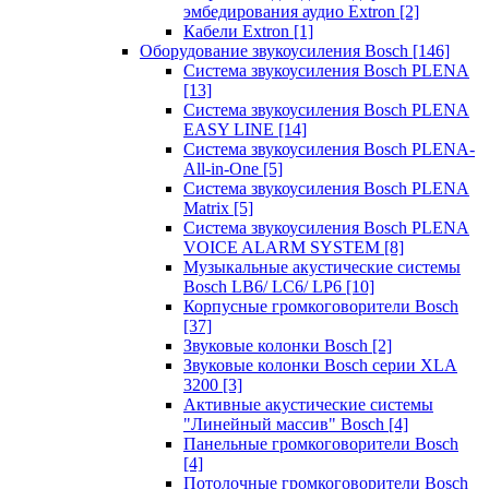
эмбедирования аудио Extron
[2]
Кабели Extron
[1]
Оборудование звукоусиления Bosch
[146]
Система звукоусиления Bosch PLENA
[13]
Система звукоусиления Bosch PLENA
EASY LINE
[14]
Система звукоусиления Bosch PLENA-
All-in-One
[5]
Система звукоусиления Bosch PLENA
Matrix
[5]
Система звукоусиления Bosch PLENA
VOICE ALARM SYSTEM
[8]
Музыкальные акустические системы
Bosch LB6/ LC6/ LP6
[10]
Корпусные громкоговорители Bosch
[37]
Звуковые колонки Bosch
[2]
Звуковые колонки Bosch серии XLA
3200
[3]
Активные акустические системы
"Линейный массив" Bosch
[4]
Панельные громкоговорители Bosch
[4]
Потолочные громкоговорители Bosch