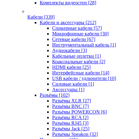
Комплекты видеостен
[28]
Кабели
[339]
Кабели и аксессуары
[212]
Спикерные кабели
[57]
Микрофонные кабели
[30]
Сетевые кабели
[67]
Инструментальный кабель
[1]
Аудиокабели
[3]
Кабельные оплетки
[1]
Коаксиальные кабели
[2]
HDMI кабели
[25]
Интерфейсные кабели
[14]
USB кабели / удлинители
[10]
Силовые кабели
[1]
Аксессуары
[1]
Разъёмы
[102]
Разъёмы XLR
[27]
Разъёмы BNC
[7]
Разъёмы POWERCON
[6]
Разъёмы RCA
[2]
Разъёмы RJ45
[3]
Разъёмы Jack
[25]
Разъёмы Speakon
[32]