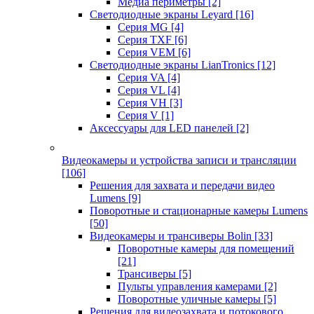
Медиа периметры
[2]
Светодиодные экраны Leyard
[16]
Серия MG
[4]
Серия TXF
[6]
Серия VEM
[6]
Светодиодные экраны LianTronics
[12]
Серия VA
[4]
Серия VL
[4]
Серия VH
[3]
Серия V
[1]
Аксессуары для LED панелей
[2]
Видеокамеры и устройства записи и трансляции
[106]
Решения для захвата и передачи видео
Lumens
[9]
Поворотные и стационарные камеры Lumens
[50]
Видеокамеры и трансиверы Bolin
[33]
Поворотные камеры для помещений
[21]
Трансиверы
[5]
Пульты управления камерами
[2]
Поворотные уличные камеры
[5]
Решения для видеозахвата и потокового