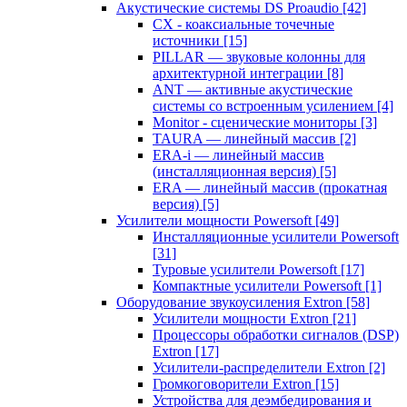
Акустические системы DS Proaudio
[42]
CX - коаксиальные точечные
источники
[15]
PILLAR — звуковые колонны для
архитектурной интеграции
[8]
ANT — активные акустические
системы со встроенным усилением
[4]
Monitor - сценические мониторы
[3]
TAURA — линейный массив
[2]
ERA-i — линейный массив
(инсталляционная версия)
[5]
ERA — линейный массив (прокатная
версия)
[5]
Усилители мощности Powersoft
[49]
Инсталляционные усилители Powersoft
[31]
Туровые усилители Powersoft
[17]
Компактные усилители Powersoft
[1]
Оборудование звукоусиления Extron
[58]
Усилители мощности Extron
[21]
Процессоры обработки сигналов (DSP)
Extron
[17]
Усилители-распределители Extron
[2]
Громкоговорители Extron
[15]
Устройства для деэмбедирования и