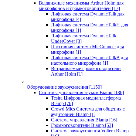
Выдвижные механизмы Arthur Holm для
микрофонов и громкоговорителей
[17]
Лифтовая система DynamicTalk для
микрофона
[4]
Лифтовая система DynamicTalkH для
микрофона
[1]
Лифтовая система DynamicTalk
UnderCover
[3]
Пассивная система MicConnect для
микрофона
[1]
Лифтовая система DynamicTalkB для
настольного микрофона
[1]
Встраиваемые громкоговорители
Arthur Holm
[1]
Оборудование звукоусиления
[1150]
Системы управления звуком Biamp
[186]
Tesira Цифровая медиаплатформа
Biamp
[76]
Crowd Mics Система для общения с
аудиторией Biamp
[1]
Система управления Biamp
[16]
Громкоговорители Biamp
[53]
Система звукоусиления Voltera Biamp