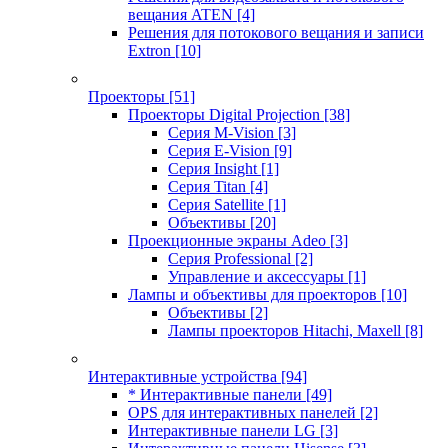
вещания ATEN
[4]
Решения для потокового вещания и записи
Extron
[10]
Проекторы
[51]
Проекторы Digital Projection
[38]
Серия M-Vision
[3]
Серия E-Vision
[9]
Серия Insight
[1]
Серия Titan
[4]
Серия Satellite
[1]
Объективы
[20]
Проекционные экраны Adeo
[3]
Серия Professional
[2]
Управление и аксессуары
[1]
Лампы и объективы для проекторов
[10]
Объективы
[2]
Лампы проекторов Hitachi, Maxell
[8]
Интерактивные устройства
[94]
* Интерактивные панели
[49]
OPS для интерактивных панелей
[2]
Интерактивные панели LG
[3]