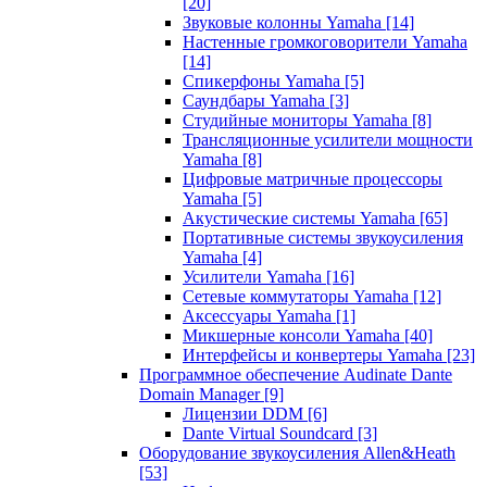
[20]
Звуковые колонны Yamaha
[14]
Настенные громкоговорители Yamaha
[14]
Спикерфоны Yamaha
[5]
Саундбары Yamaha
[3]
Студийные мониторы Yamaha
[8]
Трансляционные усилители мощности
Yamaha
[8]
Цифровые матричные процессоры
Yamaha
[5]
Акустические системы Yamaha
[65]
Портативные системы звукоусиления
Yamaha
[4]
Усилители Yamaha
[16]
Сетевые коммутаторы Yamaha
[12]
Аксессуары Yamaha
[1]
Микшерные консоли Yamaha
[40]
Интерфейсы и конвертеры Yamaha
[23]
Программное обеспечение Audinate Dante
Domain Manager
[9]
Лицензии DDM
[6]
Dante Virtual Soundcard
[3]
Оборудование звукоусиления Allen&Heath
[53]