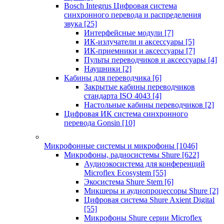
Bosch Integrus Цифровая система
синхронного перевода и распределения
звука
[25]
Интерфейсные модули
[7]
ИК-излучатели и аксессуары
[5]
ИК-приемники и аксессуары
[7]
Пульты переводчиков и аксессуары
[4]
Наушники
[2]
Кабины для переводчика
[6]
Закрытые кабины переводчиков
стандарта ISO 4043
[4]
Настольные кабины переводчиков
[2]
Цифровая ИК система синхронного
перевода Gonsin
[10]
Микрофонные системы и микрофоны
[1046]
Микрофоны, радиосистемы Shure
[622]
Аудиоэкосистема для конференций
Microflex Ecosystem
[55]
Экосистема Shure Stem
[6]
Микшеры и аудиопроцессоры Shure
[2]
Цифровая система Shure Axient Digital
[55]
Микрофоны Shure серии Microflex