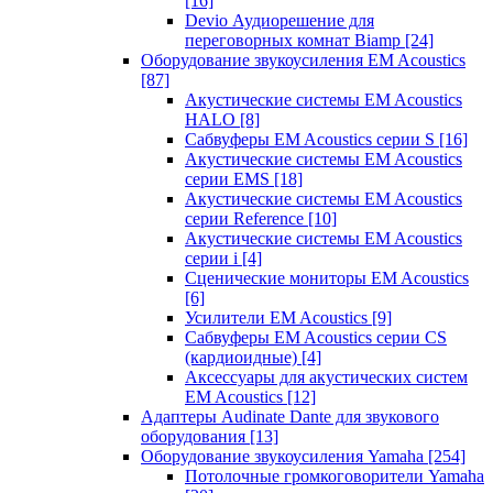
[16]
Devio Аудиорешение для
переговорных комнат Biamp
[24]
Оборудование звукоусиления EM Acoustics
[87]
Акустические системы EM Acoustics
HALO
[8]
Сабвуферы EM Acoustics серии S
[16]
Акустические системы EM Acoustics
серии EMS
[18]
Акустические системы EM Acoustics
серии Reference
[10]
Акустические системы EM Acoustics
серии i
[4]
Сценические мониторы EM Acoustics
[6]
Усилители EM Acoustics
[9]
Сабвуферы EM Acoustics серии CS
(кардиоидные)
[4]
Аксессуары для акустических систем
EM Acoustics
[12]
Адаптеры Audinate Dante для звукового
оборудования
[13]
Оборудование звукоусиления Yamaha
[254]
Потолочные громкоговорители Yamaha