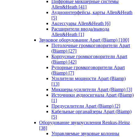
Цифровые микшерные системы
Allen&Heath
[41]
Аудиоинтерфейсы, карты Allen&Heath
[5]
Аксессуары Allen&Heath
[6]
Расширители ввода/вывода
Allen&Heath
[1]
Звуковое оборудование Apart (Biamp)
[100]
Потолочные громкоговорители Apart
(Biamp)
[27]
Корпусные громкоговорители Apart
(Biamp)
[42]
Рупорные громкоговорители Apart
(Biamp)
[7]
Усилители мощности Apart (Biamp)
[13]
Микшеры-усилители Apart (Biamp)
[3]
Источники аудиосигнала Apart (Biamp)
[1]
Предусилители Apart (Biamp)
[2]
Кабельные органайзеры Apart (Biamp)
[5]
Оборудование звукоусиления Renkus-Heinz
[38]
Управляемые звуковые колонны