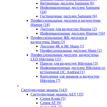
Витринные дисплеи Sumsung
[6]
Информационные дисплеи Samsung
[24]
Гостиничные дисплеи Samsung
[6]
Профессиональные дисплеи и видеостены
Hisense
[18]
Дисплеи для видеостен Hisense
[2]
Информационные дисплеи Hisense
[16]
Профессиональные ЖК дисплеи и
видеостены Sharp
[3]
Дисплеи 4K и 8K Sharp
[1]
Профессиональные дисплеи Sharp
[2]
Профессиональные дисплеи, видеостены,
LED Hikvision
[11]
Панели для видеостен Hikvision
[3]
Информационные дисплеи Hikvision со
встроенной ОС Andriod
[1]
Крепления для экранов и видеостен
Hikvision
[7]
Светодиодные экраны
[143]
Светодиодные экраны AET
[35]
Cерия Koala
[5]
Серия AT
[9]