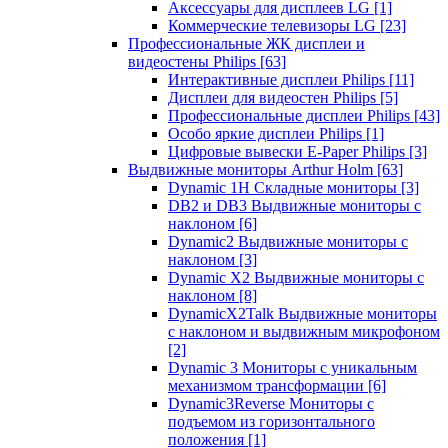
Аксессуары для дисплеев LG
[1]
Коммерческие телевизоры LG
[23]
Профессиональные ЖК дисплеи и
видеостены Philips
[63]
Интерактивные дисплеи Philips
[11]
Дисплеи для видеостен Philips
[5]
Профессиональные дисплеи Philips
[43]
Особо яркие дисплеи Philips
[1]
Цифровые вывески E-Paper Philips
[3]
Выдвижные мониторы Arthur Holm
[63]
Dynamic 1Н Складные мониторы
[3]
DB2 и DB3 Выдвижные мониторы с
наклоном
[6]
Dynamic2 Выдвижные мониторы с
наклоном
[3]
Dynamic X2 Выдвижные мониторы с
наклоном
[8]
DynamicX2Talk Выдвижные мониторы
с наклоном и выдвижным микрофоном
[2]
Dynamic 3 Мониторы с уникальным
механизмом трансформации
[6]
Dynamic3Reverse Мониторы с
подъемом из горизонтального
положения
[1]