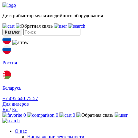
Дистрибьютор мультимедийного оборудования
Каталог
Россия
Беларусь
+7 495 640-75-57
Для дилеров
Ru
/
En
0
0
0
О нас
Направление деятельности