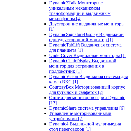
Dynamic3Talk Мониторы с
уникальным механизмом
трансформации и выдвижным
микрофоном
[4]
Двусторонние выдвижные мониторы
[1]
DynamicSignatureDisplay Выдвижной
одно/двусторонний монитор
[1]
DynamicTabLift Выдвижная система
для планшета
[1]
UnderCover Выдвижные мониторы
[1]
DynamicChairDisplay Выдвижной
монитор для встраивания в
подлокотник
[1]
DynamicVision Выдвижная система для
камер ВКС
[1]
CourtesyBox Моторизованный корпус
для бутылок и салфеток
[2]
Опции для мониторов серии Dynamic
[13]
DynamicShare система управления
[6]
Управление моторизованными
устройствами
[2]
Dynamic4 Выдвижной мультимедиа
стол переговоров
[1]