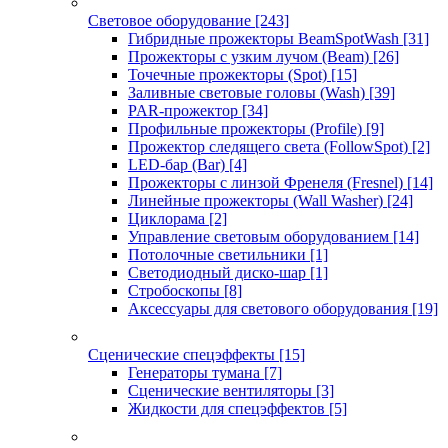
Световое оборудование
[243]
Гибридные прожекторы BeamSpotWash
[31]
Прожекторы с узким лучом (Beam)
[26]
Точечные прожекторы (Spot)
[15]
Заливные световые головы (Wash)
[39]
PAR-прожектор
[34]
Профильные прожекторы (Profile)
[9]
Прожектор следящего света (FollowSpot)
[2]
LED-бар (Bar)
[4]
Прожекторы с линзой Френеля (Fresnel)
[14]
Линейные прожекторы (Wall Washer)
[24]
Циклорама
[2]
Управление световым оборудованием
[14]
Потолочные светильники
[1]
Светодиодный диско-шар
[1]
Стробоскопы
[8]
Аксессуары для светового оборудования
[19]
Сценические спецэффекты
[15]
Генераторы тумана
[7]
Сценические вентиляторы
[3]
Жидкости для спецэффектов
[5]