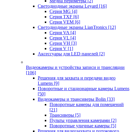
Медиа периметры
[2]
Светодиодные экраны Leyard
[16]
Серия MG
[4]
Серия TXF
[6]
Серия VEM
[6]
Светодиодные экраны LianTronics
[12]
Серия VA
[4]
Серия VL
[4]
Серия VH
[3]
Серия V
[1]
Аксессуары для LED панелей
[2]
Видеокамеры и устройства записи и трансляции
[106]
Решения для захвата и передачи видео
Lumens
[9]
Поворотные и стационарные камеры Lumens
[50]
Видеокамеры и трансиверы Bolin
[33]
Поворотные камеры для помещений
[21]
Трансиверы
[5]
Пульты управления камерами
[2]
Поворотные уличные камеры
[5]
Решения для видеозахвата и потокового