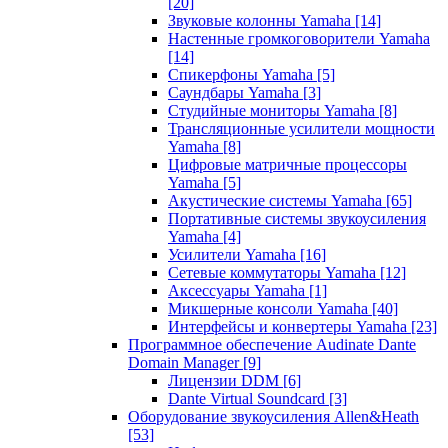
[20]
Звуковые колонны Yamaha
[14]
Настенные громкоговорители Yamaha
[14]
Спикерфоны Yamaha
[5]
Саундбары Yamaha
[3]
Студийные мониторы Yamaha
[8]
Трансляционные усилители мощности
Yamaha
[8]
Цифровые матричные процессоры
Yamaha
[5]
Акустические системы Yamaha
[65]
Портативные системы звукоусиления
Yamaha
[4]
Усилители Yamaha
[16]
Сетевые коммутаторы Yamaha
[12]
Аксессуары Yamaha
[1]
Микшерные консоли Yamaha
[40]
Интерфейсы и конвертеры Yamaha
[23]
Программное обеспечение Audinate Dante
Domain Manager
[9]
Лицензии DDM
[6]
Dante Virtual Soundcard
[3]
Оборудование звукоусиления Allen&Heath
[53]