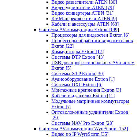
Видео разветвители ATEN
[30]
Видео удлинители ATEN
[79]
Видео конвертеры ATEN
[31]
KVM-переключатели ATEN
[9]
Кабели и аксессуары ATEN
[63]
Системы AV-коммутации Extron
[199]
Процессоры для видеостен Extron
[6]
Процессоры обработки видеосигналов
Extron
[22]
Коммутаторы Extron
[17]
Системы DTP Extron
[43]
USB для профессиональных AV-систем
Extron
[5]
Системы XTP Extron
[30]
Аудиооборудование Extron
[1]
Системы DXP Extron
[6]
Монтажные крепления Extron
[3]
Кабели и адаптеры Extron
[11]
Модульные матричные коммутаторы
Extron
[7]
Оптоволоконные удлинители Extron
[20]
Системы NAV Pro Extron
[28]
Системы AV-коммутации WyreStorm
[152]
Видео по IP WyreStorm
[35]