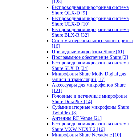
[128]
Беспроводная микрофонная система
Shure QLX-D
[9]
Беспроводная микрофонная система
Shure ULX-D
[10]
Беспроводная микрофонная система
Shure BLX-R
[32]
Системы персонального мониторинга
[16]
Проводные микрофоны Shure
[61]
Программное обеспечение Shure
[2]
Беспроводная микрофонная система
Shure SLX-D
[34]
Микрофоны Shure Motiv Digital для
записи и трансляций
[17]
Аксессуары для микрофонов Shure
[121]
Головные и петличные микрофоны
Shure DuraPlex
[14]
Субминиатюрные микрофоны Shure
TwinPlex
[8]
Антенны RF Venue
[21]
Беспроводная микрофонная система
Shure MXW NEXT 2
[16]
Микрофоны Shure Nexadyne
[10]