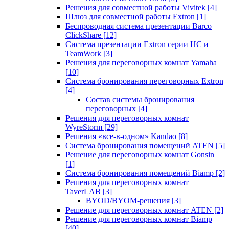
Решения для совместной работы Vivitek
[4]
Шлюз для совместной работы Extron
[1]
Беспроводная система презентации Barco
ClickShare
[12]
Система презентации Extron серии HC и
TeamWork
[3]
Решения для переговорных комнат Yamaha
[10]
Система бронирования переговорных Extron
[4]
Состав системы бронирования
переговорных
[4]
Решения для переговорных комнат
WyreStorm
[29]
Решения «все-в-одном» Kandao
[8]
Система бронирования помещений ATEN
[5]
Решение для переговорных комнат Gonsin
[1]
Система бронирования помещений Biamp
[2]
Решения для переговорных комнат
TaverLAB
[3]
BYOD/BYOM-решения
[3]
Решение для переговорных комнат ATEN
[2]
Решение для переговорных комнат Biamp
[40]