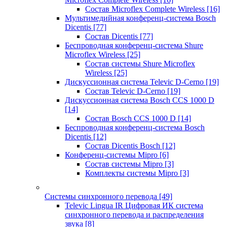
Состав Microflex Complete Wireless
[16]
Мультимедийная конференц-система Bosch
Dicentis
[77]
Состав Dicentis
[77]
Беспроводная конференц-система Shure
Microflex Wireless
[25]
Состав системы Shure Microflex
Wireless
[25]
Дискуссионная система Televic D-Cerno
[19]
Состав Televic D-Cerno
[19]
Дискуссионная система Bosch CCS 1000 D
[14]
Состав Bosch CCS 1000 D
[14]
Беспроводная конференц-система Bosch
Dicentis
[12]
Состав Dicentis Bosch
[12]
Конференц-системы Mipro
[6]
Состав системы Mipro
[3]
Комплекты системы Mipro
[3]
Системы синхронного перевода
[49]
Televic Lingua IR Цифровая ИК система
синхронного перевода и распределения
звука
[8]