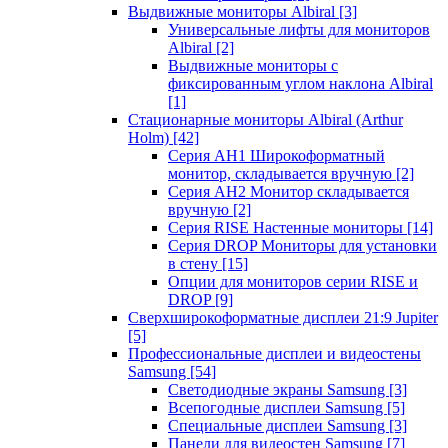
Выдвижные мониторы Albiral
[3]
Универсальные лифты для мониторов
Albiral
[2]
Выдвижные мониторы с
фиксированным углом наклона Albiral
[1]
Стационарные мониторы Albiral (Arthur
Holm)
[42]
Серия AH1 Широкоформатный
монитор, складывается вручную
[2]
Серия AH2 Монитор складывается
вручную
[2]
Серия RISE Настенные мониторы
[14]
Серия DROP Мониторы для установки
в стену
[15]
Опции для мониторов серии RISE и
DROP
[9]
Сверхширокоформатные дисплеи 21:9 Jupiter
[5]
Профессиональные дисплеи и видеостены
Samsung
[54]
Светодиодные экраны Samsung
[3]
Всепогодные дисплеи Samsung
[5]
Специальные дисплеи Samsung
[3]
Панели для видеостен Samsung
[7]