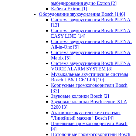
эмбедирования аудио Extron
[2]
Кабели Extron
[1]
Оборудование звукоусиления Bosch
[146]
Система звукоусиления Bosch PLENA
[13]
Система звукоусиления Bosch PLENA
EASY LINE
[14]
Система звукоусиления Bosch PLENA-
All-in-One
[5]
Система звукоусиления Bosch PLENA
Matrix
[5]
Система звукоусиления Bosch PLENA
VOICE ALARM SYSTEM
[8]
Музыкальные акустические системы
Bosch LB6/ LC6/ LP6
[10]
Корпусные громкоговорители Bosch
[37]
Звуковые колонки Bosch
[2]
Звуковые колонки Bosch серии XLA
3200
[3]
Активные акустические системы
"Линейный массив" Bosch
[4]
Панельные громкоговорители Bosch
[4]
Потолочные громкоговорители Bosch