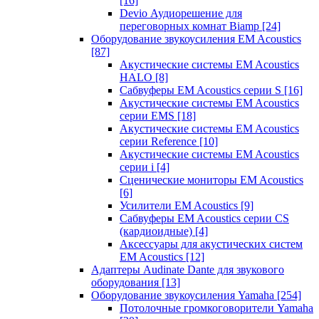
[16]
Devio Аудиорешение для
переговорных комнат Biamp
[24]
Оборудование звукоусиления EM Acoustics
[87]
Акустические системы EM Acoustics
HALO
[8]
Сабвуферы EM Acoustics серии S
[16]
Акустические системы EM Acoustics
серии EMS
[18]
Акустические системы EM Acoustics
серии Reference
[10]
Акустические системы EM Acoustics
серии i
[4]
Сценические мониторы EM Acoustics
[6]
Усилители EM Acoustics
[9]
Сабвуферы EM Acoustics серии CS
(кардиоидные)
[4]
Аксессуары для акустических систем
EM Acoustics
[12]
Адаптеры Audinate Dante для звукового
оборудования
[13]
Оборудование звукоусиления Yamaha
[254]
Потолочные громкоговорители Yamaha