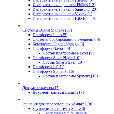
Интерактивные панели Hisense
[3]
Интерактивные дисплеи Philips
[12]
Интерактивные панели Samsung
[20]
Интерактивные панели Vivitek
[1]
Интерактивные панели Hikvision
[4]
Системы Digital Signage
[50]
Платформа Innes
[5]
Системы бронирования помещений
[6]
Комплекты Digital Signage
[3]
Платформа Navori
[9]
Состав платформы Navori
[9]
Платформа SmartPlayer
[10]
Состав SmartPlayer
[10]
Платформа LG
[1]
Платформа Spinetix
[16]
Состав платформы Spinetix
[16]
Документ-камеры
[7]
Документ-камеры Lumens
[7]
Решения для переговорных комнат
[130]
Звуковые экосистемы Shure
[6]
Экосистема Shure Stem
[6]