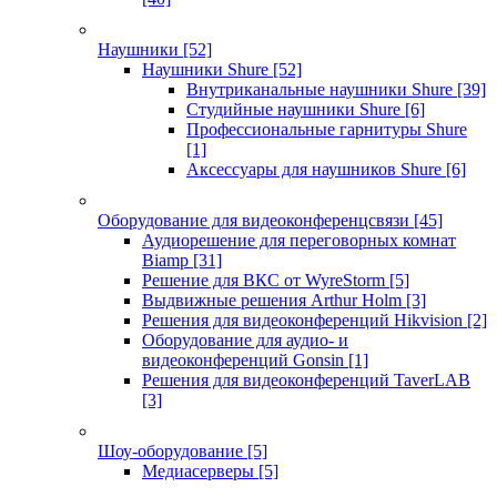
Наушники
[52]
Наушники Shure
[52]
Внутриканальные наушники Shure
[39]
Студийные наушники Shure
[6]
Профессиональные гарнитуры Shure
[1]
Аксессуары для наушников Shure
[6]
Оборудование для видеоконференцсвязи
[45]
Аудиорешение для переговорных комнат
Biamp
[31]
Решение для ВКС от WyreStorm
[5]
Выдвижные решения Arthur Holm
[3]
Решения для видеоконференций Hikvision
[2]
Оборудование для аудио- и
видеоконференций Gonsin
[1]
Решения для видеоконференций TaverLAB
[3]
Шоу-оборудование
[5]
Медиасерверы
[5]