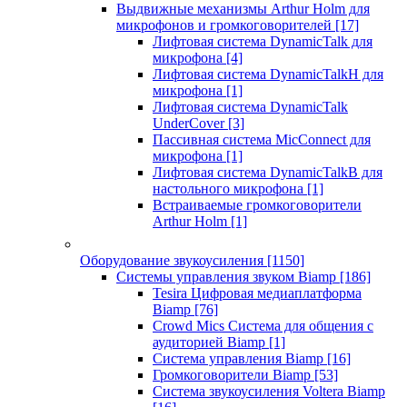
Выдвижные механизмы Arthur Holm для
микрофонов и громкоговорителей
[17]
Лифтовая система DynamicTalk для
микрофона
[4]
Лифтовая система DynamicTalkH для
микрофона
[1]
Лифтовая система DynamicTalk
UnderCover
[3]
Пассивная система MicConnect для
микрофона
[1]
Лифтовая система DynamicTalkB для
настольного микрофона
[1]
Встраиваемые громкоговорители
Arthur Holm
[1]
Оборудование звукоусиления
[1150]
Системы управления звуком Biamp
[186]
Tesira Цифровая медиаплатформа
Biamp
[76]
Crowd Mics Система для общения с
аудиторией Biamp
[1]
Система управления Biamp
[16]
Громкоговорители Biamp
[53]
Система звукоусиления Voltera Biamp