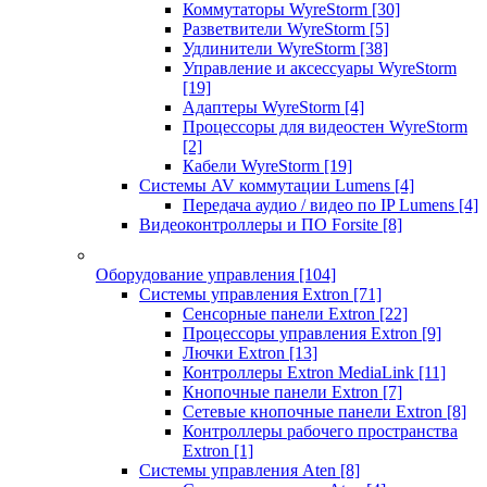
Коммутаторы WyreStorm
[30]
Разветвители WyreStorm
[5]
Удлинители WyreStorm
[38]
Управление и аксессуары WyreStorm
[19]
Адаптеры WyreStorm
[4]
Процессоры для видеостен WyreStorm
[2]
Кабели WyreStorm
[19]
Системы AV коммутации Lumens
[4]
Передача аудио / видео по IP Lumens
[4]
Видеоконтроллеры и ПО Forsite
[8]
Оборудование управления
[104]
Системы управления Extron
[71]
Сенсорные панели Extron
[22]
Процессоры управления Extron
[9]
Лючки Extron
[13]
Контроллеры Extron MediaLink
[11]
Кнопочные панели Extron
[7]
Сетевые кнопочные панели Extron
[8]
Контроллеры рабочего пространства
Extron
[1]
Системы управления Aten
[8]