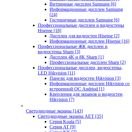
Витринные дисплеи Sumsung
[6]
Информационные дисплеи Samsung
[24]
Гостиничные дисплеи Samsung
[6]
Профессиональные дисплеи и видеостены
Hisense
[18]
Дисплеи для видеостен Hisense
[2]
Информационные дисплеи Hisense
[16]
Профессиональные ЖК дисплеи и
видеостены Sharp
[3]
Дисплеи 4K и 8K Sharp
[1]
Профессиональные дисплеи Sharp
[2]
Профессиональные дисплеи, видеостены,
LED Hikvision
[11]
Панели для видеостен Hikvision
[3]
Информационные дисплеи Hikvision со
встроенной ОС Andriod
[1]
Крепления для экранов и видеостен
Hikvision
[7]
Светодиодные экраны
[143]
Светодиодные экраны AET
[35]
Cерия Koala
[5]
Серия AT
[9]