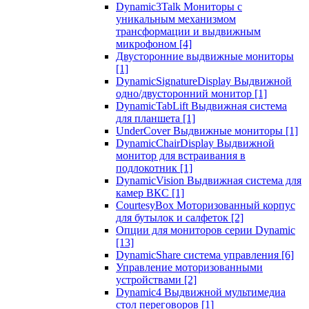
Dynamic3Talk Мониторы с
уникальным механизмом
трансформации и выдвижным
микрофоном
[4]
Двусторонние выдвижные мониторы
[1]
DynamicSignatureDisplay Выдвижной
одно/двусторонний монитор
[1]
DynamicTabLift Выдвижная система
для планшета
[1]
UnderCover Выдвижные мониторы
[1]
DynamicChairDisplay Выдвижной
монитор для встраивания в
подлокотник
[1]
DynamicVision Выдвижная система для
камер ВКС
[1]
CourtesyBox Моторизованный корпус
для бутылок и салфеток
[2]
Опции для мониторов серии Dynamic
[13]
DynamicShare система управления
[6]
Управление моторизованными
устройствами
[2]
Dynamic4 Выдвижной мультимедиа
стол переговоров
[1]