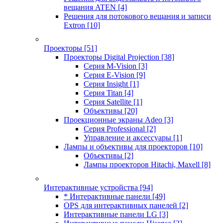
вещания ATEN
[4]
Решения для потокового вещания и записи
Extron
[10]
Проекторы
[51]
Проекторы Digital Projection
[38]
Серия M-Vision
[3]
Серия E-Vision
[9]
Серия Insight
[1]
Серия Titan
[4]
Серия Satellite
[1]
Объективы
[20]
Проекционные экраны Adeo
[3]
Серия Professional
[2]
Управление и аксессуары
[1]
Лампы и объективы для проекторов
[10]
Объективы
[2]
Лампы проекторов Hitachi, Maxell
[8]
Интерактивные устройства
[94]
* Интерактивные панели
[49]
OPS для интерактивных панелей
[2]
Интерактивные панели LG
[3]