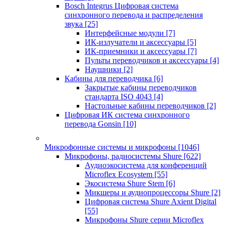
Bosch Integrus Цифровая система
синхронного перевода и распределения
звука
[25]
Интерфейсные модули
[7]
ИК-излучатели и аксессуары
[5]
ИК-приемники и аксессуары
[7]
Пульты переводчиков и аксессуары
[4]
Наушники
[2]
Кабины для переводчика
[6]
Закрытые кабины переводчиков
стандарта ISO 4043
[4]
Настольные кабины переводчиков
[2]
Цифровая ИК система синхронного
перевода Gonsin
[10]
Микрофонные системы и микрофоны
[1046]
Микрофоны, радиосистемы Shure
[622]
Аудиоэкосистема для конференций
Microflex Ecosystem
[55]
Экосистема Shure Stem
[6]
Микшеры и аудиопроцессоры Shure
[2]
Цифровая система Shure Axient Digital
[55]
Микрофоны Shure серии Microflex