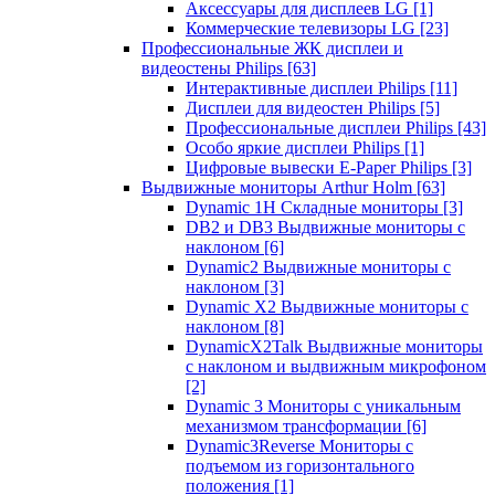
Аксессуары для дисплеев LG
[1]
Коммерческие телевизоры LG
[23]
Профессиональные ЖК дисплеи и
видеостены Philips
[63]
Интерактивные дисплеи Philips
[11]
Дисплеи для видеостен Philips
[5]
Профессиональные дисплеи Philips
[43]
Особо яркие дисплеи Philips
[1]
Цифровые вывески E-Paper Philips
[3]
Выдвижные мониторы Arthur Holm
[63]
Dynamic 1Н Складные мониторы
[3]
DB2 и DB3 Выдвижные мониторы с
наклоном
[6]
Dynamic2 Выдвижные мониторы с
наклоном
[3]
Dynamic X2 Выдвижные мониторы с
наклоном
[8]
DynamicX2Talk Выдвижные мониторы
с наклоном и выдвижным микрофоном
[2]
Dynamic 3 Мониторы с уникальным
механизмом трансформации
[6]
Dynamic3Reverse Мониторы с
подъемом из горизонтального
положения
[1]