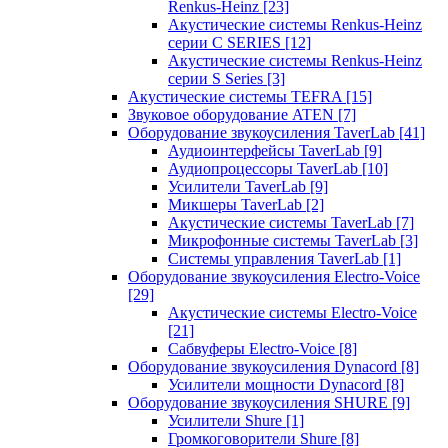
Renkus-Heinz
[23]
Акустические системы Renkus-Heinz
серии C SERIES
[12]
Акустические системы Renkus-Heinz
серии S Series
[3]
Акустические системы TEFRA
[15]
Звуковое оборудование ATEN
[7]
Оборудование звукоусиления TaverLab
[41]
Аудиоинтерфейсы TaverLab
[9]
Аудиопроцессоры TaverLab
[10]
Усилители TaverLab
[9]
Микшеры TaverLab
[2]
Акустические системы TaverLab
[7]
Микрофонные системы TaverLab
[3]
Системы управления TaverLab
[1]
Оборудование звукоусиления Electro-Voice
[29]
Акустические системы Electro-Voice
[21]
Сабвуферы Electro-Voice
[8]
Оборудование звукоусиления Dynacord
[8]
Усилители мощности Dynacord
[8]
Оборудование звукоусиления SHURE
[9]
Усилители Shure
[1]
Громкоговорители Shure
[8]