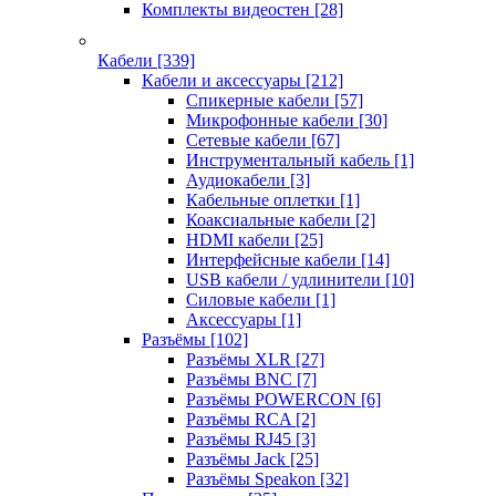
Комплекты видеостен
[28]
Кабели
[339]
Кабели и аксессуары
[212]
Спикерные кабели
[57]
Микрофонные кабели
[30]
Сетевые кабели
[67]
Инструментальный кабель
[1]
Аудиокабели
[3]
Кабельные оплетки
[1]
Коаксиальные кабели
[2]
HDMI кабели
[25]
Интерфейсные кабели
[14]
USB кабели / удлинители
[10]
Силовые кабели
[1]
Аксессуары
[1]
Разъёмы
[102]
Разъёмы XLR
[27]
Разъёмы BNC
[7]
Разъёмы POWERCON
[6]
Разъёмы RCA
[2]
Разъёмы RJ45
[3]
Разъёмы Jack
[25]
Разъёмы Speakon
[32]