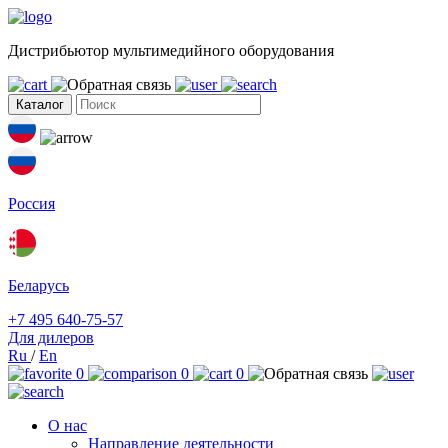
Дистрибьютор мультимедийного оборудования
Каталог
Россия
Беларусь
+7 495 640-75-57
Для дилеров
Ru
/
En
0
0
0
О нас
Направление деятельности