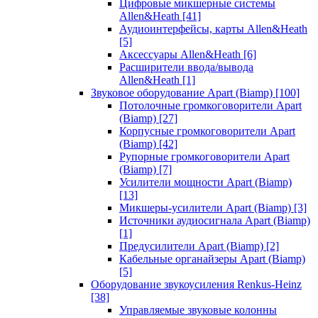
Цифровые микшерные системы
Allen&Heath
[41]
Аудиоинтерфейсы, карты Allen&Heath
[5]
Аксессуары Allen&Heath
[6]
Расширители ввода/вывода
Allen&Heath
[1]
Звуковое оборудование Apart (Biamp)
[100]
Потолочные громкоговорители Apart
(Biamp)
[27]
Корпусные громкоговорители Apart
(Biamp)
[42]
Рупорные громкоговорители Apart
(Biamp)
[7]
Усилители мощности Apart (Biamp)
[13]
Микшеры-усилители Apart (Biamp)
[3]
Источники аудиосигнала Apart (Biamp)
[1]
Предусилители Apart (Biamp)
[2]
Кабельные органайзеры Apart (Biamp)
[5]
Оборудование звукоусиления Renkus-Heinz
[38]
Управляемые звуковые колонны