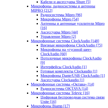
Кабели и аксессуары Shure
[5]
Микрофоны, радиосистемы и антенны
MIPRO
[212]
Радиосистемы Mipro
[96]
Микрофоны Mipro
[54]
Антенны и антенные усилители Mipro
[16]
Аксессуары Mipro
[44]
Управление Mipro
[2]
Микрофонные системы ClockAudio
[148]
Врезные микрофоны ClockAudio
[75]
Микрофоны на «гусиной шее»
ClockAudio
[60]
Потолочные микрофоны ClockAudio
[9]
Интерфейсы ClockAudio
[1]
Готовые комплекты Clockaudio
[1]
Микрофоны Dante/USB ClockAudio
[1]
Аксессуары Clockaudio
[1]
Микрофонные системы «Октава»
[14]
Радиосистемы OKTAVA
[14]
Микрофонные системы Televic
[16]
Цифровая беспроводная система связи
Unite
[16]
Микрофоны Biamp
[17]