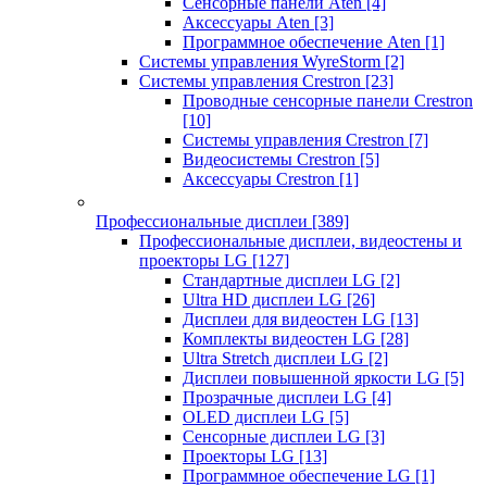
Сенсорные панели Aten
[4]
Аксессуары Aten
[3]
Программное обеспечение Aten
[1]
Системы управления WyreStorm
[2]
Системы управления Crestron
[23]
Проводные сенсорные панели Crestron
[10]
Системы управления Crestron
[7]
Видеосистемы Crestron
[5]
Аксессуары Crestron
[1]
Профессиональные дисплеи
[389]
Профессиональные дисплеи, видеостены и
проекторы LG
[127]
Стандартные дисплеи LG
[2]
Ultra HD дисплеи LG
[26]
Дисплеи для видеостен LG
[13]
Комплекты видеостен LG
[28]
Ultra Stretch дисплеи LG
[2]
Дисплеи повышенной яркости LG
[5]
Прозрачные дисплеи LG
[4]
OLED дисплеи LG
[5]
Сенсорные дисплеи LG
[3]
Проекторы LG
[13]
Программное обеспечение LG
[1]