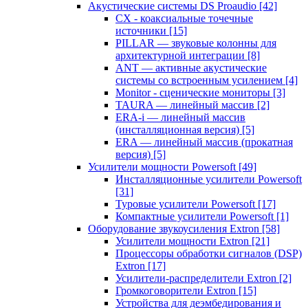
Акустические системы DS Proaudio
[42]
CX - коаксиальные точечные
источники
[15]
PILLAR — звуковые колонны для
архитектурной интеграции
[8]
ANT — активные акустические
системы со встроенным усилением
[4]
Monitor - сценические мониторы
[3]
TAURA — линейный массив
[2]
ERA-i — линейный массив
(инсталляционная версия)
[5]
ERA — линейный массив (прокатная
версия)
[5]
Усилители мощности Powersoft
[49]
Инсталляционные усилители Powersoft
[31]
Туровые усилители Powersoft
[17]
Компактные усилители Powersoft
[1]
Оборудование звукоусиления Extron
[58]
Усилители мощности Extron
[21]
Процессоры обработки сигналов (DSP)
Extron
[17]
Усилители-распределители Extron
[2]
Громкоговорители Extron
[15]
Устройства для деэмбедирования и