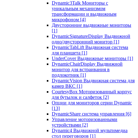
Dynamic3Talk Мониторы с
уникальным механизмом
трансформации и выдвижным
микрофоном
[4]
Двусторонние выдвижные мониторы
[1]
DynamicSignatureDisplay Выдвижной
одно/двусторонний монитор
[1]
DynamicTabLift Выдвижная система
для планшета
[1]
UnderCover Выдвижные мониторы
[1]
DynamicChairDisplay Выдвижной
монитор для встраивания в
подлокотник
[1]
DynamicVision Выдвижная система для
камер ВКС
[1]
CourtesyBox Моторизованный корпус
для бутылок и салфеток
[2]
Опции для мониторов серии Dynamic
[13]
DynamicShare система управления
[6]
Управление моторизованными
устройствами
[2]
Dynamic4 Выдвижной мультимедиа
стол переговоров
[1]