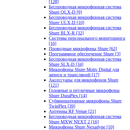
[128]
Беспроводная микрофонная система
Shure QLX-D
[9]
Беспроводная микрофонная система
Shure ULX-D
[10]
Беспроводная микрофонная система
Shure BLX-R
[32]
Системы персонального мониторинга
[16]
Проводные микрофоны Shure
[62]
Программное обеспечение Shure
[3]
Беспроводная микрофонная система
Shure SLX-D
[34]
Микрофоны Shure Motiv Digital для
записи и трансляций
[17]
Аксессуары для микрофонов Shure
[121]
Головные и петличные микрофоны
Shure DuraPlex
[14]
Субминиатюрные микрофоны Shure
TwinPlex
[39]
Антенны RF Venue
[21]
Беспроводная микрофонная система
Shure MXW NEXT 2
[16]
Микрофоны Shure Nexadyne
[10]