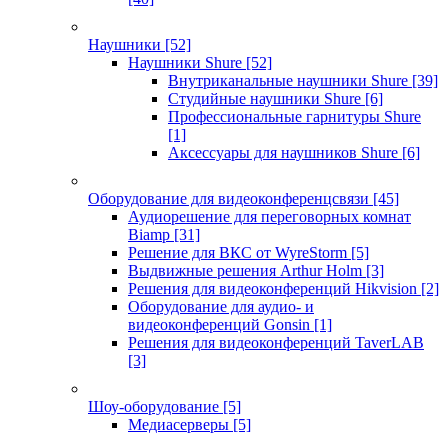
Наушники
[52]
Наушники Shure
[52]
Внутриканальные наушники Shure
[39]
Студийные наушники Shure
[6]
Профессиональные гарнитуры Shure
[1]
Аксессуары для наушников Shure
[6]
Оборудование для видеоконференцсвязи
[45]
Аудиорешение для переговорных комнат
Biamp
[31]
Решение для ВКС от WyreStorm
[5]
Выдвижные решения Arthur Holm
[3]
Решения для видеоконференций Hikvision
[2]
Оборудование для аудио- и
видеоконференций Gonsin
[1]
Решения для видеоконференций TaverLAB
[3]
Шоу-оборудование
[5]
Медиасерверы
[5]