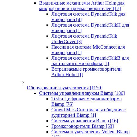
Выдвижные механизмы Arthur Holm для
микрофонов и громкоговорителей
[17]
Лифтовая система DynamicTalk для
микрофона
[4]
Лифтовая система DynamicTalkH для
микрофона
[1]
Лифтовая система DynamicTalk
UnderCover
[3]
Пассивная система MicConnect для
микрофона
[1]
Лифтовая система DynamicTalkB для
настольного микрофона
[1]
Встраиваемые громкоговорители
Arthur Holm
[1]
Оборудование звукоусиления
[1150]
Системы управления звуком Biamp
[186]
Tesira Цифровая медиаплатформа
Biamp
[76]
Crowd Mics Система для общения с
аудиторией Biamp
[1]
Система управления Biamp
[16]
Громкоговорители Biamp
[53]
Система звукоусиления Voltera Biamp