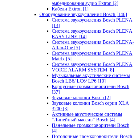
эмбедирования аудио Extron
[2]
Кабели Extron
[1]
Оборудование звукоусиления Bosch
[146]
Система звукоусиления Bosch PLENA
[13]
Система звукоусиления Bosch PLENA
EASY LINE
[14]
Система звукоусиления Bosch PLENA-
All-in-One
[5]
Система звукоусиления Bosch PLENA
Matrix
[5]
Система звукоусиления Bosch PLENA
VOICE ALARM SYSTEM
[8]
Музыкальные акустические системы
Bosch LB6/ LC6/ LP6
[10]
Корпусные громкоговорители Bosch
[37]
Звуковые колонки Bosch
[2]
Звуковые колонки Bosch серии XLA
3200
[3]
Активные акустические системы
"Линейный массив" Bosch
[4]
Панельные громкоговорители Bosch
[4]
Потолочные громкоговорители Bosch