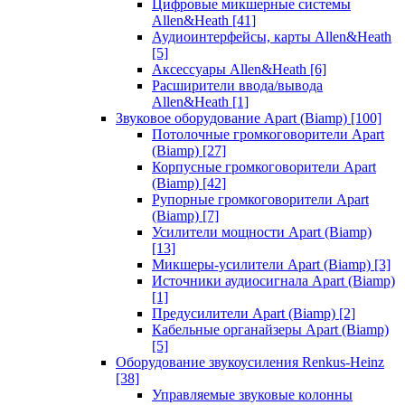
Цифровые микшерные системы
Allen&Heath
[41]
Аудиоинтерфейсы, карты Allen&Heath
[5]
Аксессуары Allen&Heath
[6]
Расширители ввода/вывода
Allen&Heath
[1]
Звуковое оборудование Apart (Biamp)
[100]
Потолочные громкоговорители Apart
(Biamp)
[27]
Корпусные громкоговорители Apart
(Biamp)
[42]
Рупорные громкоговорители Apart
(Biamp)
[7]
Усилители мощности Apart (Biamp)
[13]
Микшеры-усилители Apart (Biamp)
[3]
Источники аудиосигнала Apart (Biamp)
[1]
Предусилители Apart (Biamp)
[2]
Кабельные органайзеры Apart (Biamp)
[5]
Оборудование звукоусиления Renkus-Heinz
[38]
Управляемые звуковые колонны