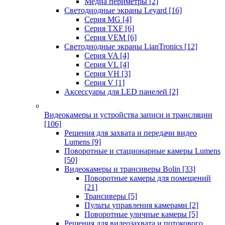
Медиа периметры
[2]
Светодиодные экраны Leyard
[16]
Серия MG
[4]
Серия TXF
[6]
Серия VEM
[6]
Светодиодные экраны LianTronics
[12]
Серия VA
[4]
Серия VL
[4]
Серия VH
[3]
Серия V
[1]
Аксессуары для LED панелей
[2]
Видеокамеры и устройства записи и трансляции
[106]
Решения для захвата и передачи видео
Lumens
[9]
Поворотные и стационарные камеры Lumens
[50]
Видеокамеры и трансиверы Bolin
[33]
Поворотные камеры для помещений
[21]
Трансиверы
[5]
Пульты управления камерами
[2]
Поворотные уличные камеры
[5]
Решения для видеозахвата и потокового