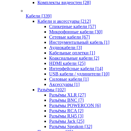
Комплекты видеостен
[28]
Кабели
[339]
Кабели и аксессуары
[212]
Спикерные кабели
[57]
Микрофонные кабели
[30]
Сетевые кабели
[67]
Инструментальный кабель
[1]
Аудиокабели
[3]
Кабельные оплетки
[1]
Коаксиальные кабели
[2]
HDMI кабели
[25]
Интерфейсные кабели
[14]
USB кабели / удлинители
[10]
Силовые кабели
[1]
Аксессуары
[1]
Разъёмы
[102]
Разъёмы XLR
[27]
Разъёмы BNC
[7]
Разъёмы POWERCON
[6]
Разъёмы RCA
[2]
Разъёмы RJ45
[3]
Разъёмы Jack
[25]
Разъёмы Speakon
[32]