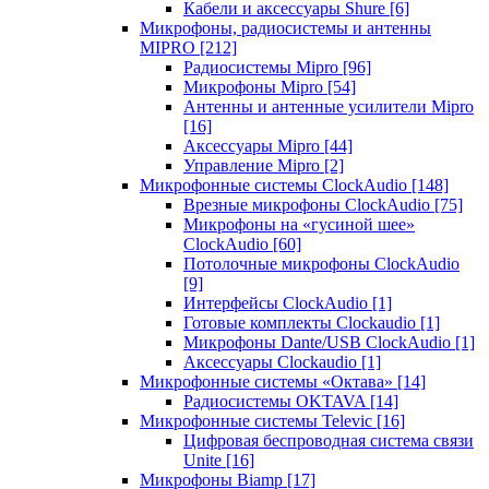
Кабели и аксессуары Shure
[6]
Микрофоны, радиосистемы и антенны
MIPRO
[212]
Радиосистемы Mipro
[96]
Микрофоны Mipro
[54]
Антенны и антенные усилители Mipro
[16]
Аксессуары Mipro
[44]
Управление Mipro
[2]
Микрофонные системы ClockAudio
[148]
Врезные микрофоны ClockAudio
[75]
Микрофоны на «гусиной шее»
ClockAudio
[60]
Потолочные микрофоны ClockAudio
[9]
Интерфейсы ClockAudio
[1]
Готовые комплекты Clockaudio
[1]
Микрофоны Dante/USB ClockAudio
[1]
Аксессуары Clockaudio
[1]
Микрофонные системы «Октава»
[14]
Радиосистемы OKTAVA
[14]
Микрофонные системы Televic
[16]
Цифровая беспроводная система связи
Unite
[16]
Микрофоны Biamp
[17]