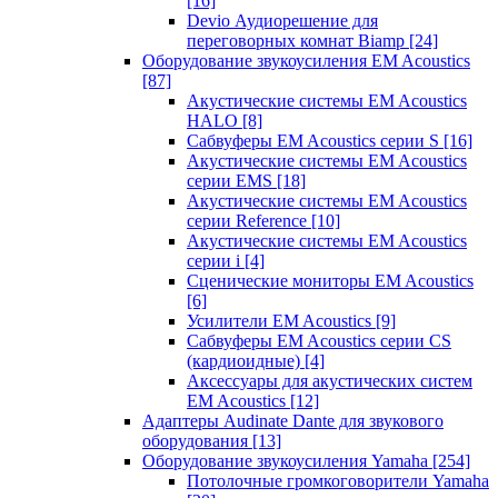
[16]
Devio Аудиорешение для
переговорных комнат Biamp
[24]
Оборудование звукоусиления EM Acoustics
[87]
Акустические системы EM Acoustics
HALO
[8]
Сабвуферы EM Acoustics серии S
[16]
Акустические системы EM Acoustics
серии EMS
[18]
Акустические системы EM Acoustics
серии Reference
[10]
Акустические системы EM Acoustics
серии i
[4]
Сценические мониторы EM Acoustics
[6]
Усилители EM Acoustics
[9]
Сабвуферы EM Acoustics серии CS
(кардиоидные)
[4]
Аксессуары для акустических систем
EM Acoustics
[12]
Адаптеры Audinate Dante для звукового
оборудования
[13]
Оборудование звукоусиления Yamaha
[254]
Потолочные громкоговорители Yamaha