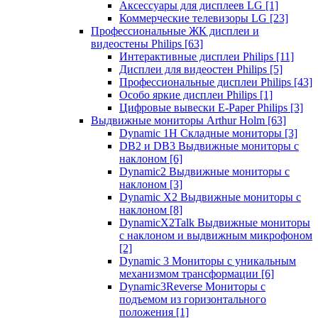
Аксессуары для дисплеев LG
[1]
Коммерческие телевизоры LG
[23]
Профессиональные ЖК дисплеи и
видеостены Philips
[63]
Интерактивные дисплеи Philips
[11]
Дисплеи для видеостен Philips
[5]
Профессиональные дисплеи Philips
[43]
Особо яркие дисплеи Philips
[1]
Цифровые вывески E-Paper Philips
[3]
Выдвижные мониторы Arthur Holm
[63]
Dynamic 1Н Складные мониторы
[3]
DB2 и DB3 Выдвижные мониторы с
наклоном
[6]
Dynamic2 Выдвижные мониторы с
наклоном
[3]
Dynamic X2 Выдвижные мониторы с
наклоном
[8]
DynamicX2Talk Выдвижные мониторы
с наклоном и выдвижным микрофоном
[2]
Dynamic 3 Мониторы с уникальным
механизмом трансформации
[6]
Dynamic3Reverse Мониторы с
подъемом из горизонтального
положения
[1]