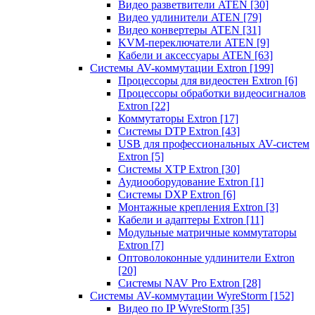
Видео разветвители ATEN
[30]
Видео удлинители ATEN
[79]
Видео конвертеры ATEN
[31]
KVM-переключатели ATEN
[9]
Кабели и аксессуары ATEN
[63]
Системы AV-коммутации Extron
[199]
Процессоры для видеостен Extron
[6]
Процессоры обработки видеосигналов
Extron
[22]
Коммутаторы Extron
[17]
Системы DTP Extron
[43]
USB для профессиональных AV-систем
Extron
[5]
Системы XTP Extron
[30]
Аудиооборудование Extron
[1]
Системы DXP Extron
[6]
Монтажные крепления Extron
[3]
Кабели и адаптеры Extron
[11]
Модульные матричные коммутаторы
Extron
[7]
Оптоволоконные удлинители Extron
[20]
Системы NAV Pro Extron
[28]
Системы AV-коммутации WyreStorm
[152]
Видео по IP WyreStorm
[35]