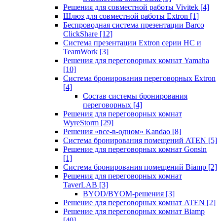
Решения для совместной работы Vivitek
[4]
Шлюз для совместной работы Extron
[1]
Беспроводная система презентации Barco
ClickShare
[12]
Система презентации Extron серии HC и
TeamWork
[3]
Решения для переговорных комнат Yamaha
[10]
Система бронирования переговорных Extron
[4]
Состав системы бронирования
переговорных
[4]
Решения для переговорных комнат
WyreStorm
[29]
Решения «все-в-одном» Kandao
[8]
Система бронирования помещений ATEN
[5]
Решение для переговорных комнат Gonsin
[1]
Система бронирования помещений Biamp
[2]
Решения для переговорных комнат
TaverLAB
[3]
BYOD/BYOM-решения
[3]
Решение для переговорных комнат ATEN
[2]
Решение для переговорных комнат Biamp
[40]