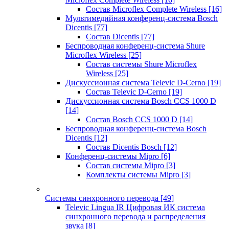
Состав Microflex Complete Wireless
[16]
Мультимедийная конференц-система Bosch
Dicentis
[77]
Состав Dicentis
[77]
Беспроводная конференц-система Shure
Microflex Wireless
[25]
Состав системы Shure Microflex
Wireless
[25]
Дискуссионная система Televic D-Cerno
[19]
Состав Televic D-Cerno
[19]
Дискуссионная система Bosch CCS 1000 D
[14]
Состав Bosch CCS 1000 D
[14]
Беспроводная конференц-система Bosch
Dicentis
[12]
Состав Dicentis Bosch
[12]
Конференц-системы Mipro
[6]
Состав системы Mipro
[3]
Комплекты системы Mipro
[3]
Системы синхронного перевода
[49]
Televic Lingua IR Цифровая ИК система
синхронного перевода и распределения
звука
[8]