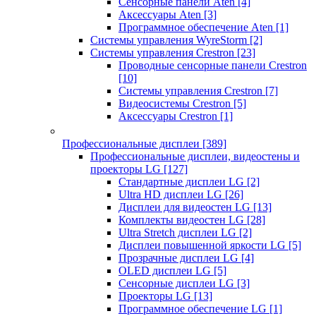
Сенсорные панели Aten
[4]
Аксессуары Aten
[3]
Программное обеспечение Aten
[1]
Системы управления WyreStorm
[2]
Системы управления Crestron
[23]
Проводные сенсорные панели Crestron
[10]
Системы управления Crestron
[7]
Видеосистемы Crestron
[5]
Аксессуары Crestron
[1]
Профессиональные дисплеи
[389]
Профессиональные дисплеи, видеостены и
проекторы LG
[127]
Стандартные дисплеи LG
[2]
Ultra HD дисплеи LG
[26]
Дисплеи для видеостен LG
[13]
Комплекты видеостен LG
[28]
Ultra Stretch дисплеи LG
[2]
Дисплеи повышенной яркости LG
[5]
Прозрачные дисплеи LG
[4]
OLED дисплеи LG
[5]
Сенсорные дисплеи LG
[3]
Проекторы LG
[13]
Программное обеспечение LG
[1]