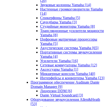
[20]
Звуковые колонны Yamaha
[14]
Настенные громкоговорители Yamaha
[14]
Спикерфоны Yamaha
[5]
Саундбары Yamaha
[3]
Студийные мониторы Yamaha
[8]
Трансляционные усилители мощности
Yamaha
[8]
Цифровые матричные процессоры
Yamaha
[5]
Акустические системы Yamaha
[65]
Портативные системы звукоусиления
Yamaha
[4]
Усилители Yamaha
[16]
Сетевые коммутаторы Yamaha
[12]
Аксессуары Yamaha
[1]
Микшерные консоли Yamaha
[40]
Интерфейсы и конвертеры Yamaha
[23]
Программное обеспечение Audinate Dante
Domain Manager
[9]
Лицензии DDM
[6]
Dante Virtual Soundcard
[3]
Оборудование звукоусиления Allen&Heath
[53]