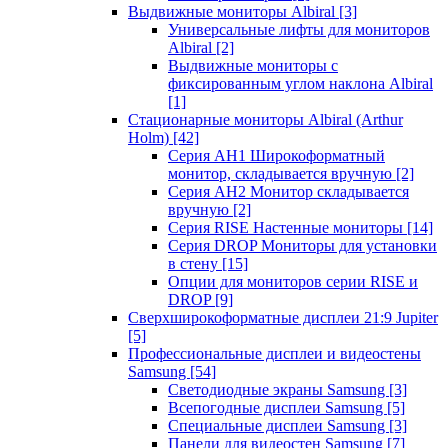
Выдвижные мониторы Albiral
[3]
Универсальные лифты для мониторов
Albiral
[2]
Выдвижные мониторы с
фиксированным углом наклона Albiral
[1]
Стационарные мониторы Albiral (Arthur
Holm)
[42]
Серия AH1 Широкоформатный
монитор, складывается вручную
[2]
Серия AH2 Монитор складывается
вручную
[2]
Серия RISE Настенные мониторы
[14]
Серия DROP Мониторы для установки
в стену
[15]
Опции для мониторов серии RISE и
DROP
[9]
Сверхширокоформатные дисплеи 21:9 Jupiter
[5]
Профессиональные дисплеи и видеостены
Samsung
[54]
Светодиодные экраны Samsung
[3]
Всепогодные дисплеи Samsung
[5]
Специальные дисплеи Samsung
[3]
Панели для видеостен Samsung
[7]