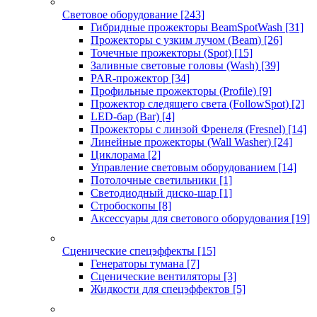
Световое оборудование
[243]
Гибридные прожекторы BeamSpotWash
[31]
Прожекторы с узким лучом (Beam)
[26]
Точечные прожекторы (Spot)
[15]
Заливные световые головы (Wash)
[39]
PAR-прожектор
[34]
Профильные прожекторы (Profile)
[9]
Прожектор следящего света (FollowSpot)
[2]
LED-бар (Bar)
[4]
Прожекторы с линзой Френеля (Fresnel)
[14]
Линейные прожекторы (Wall Washer)
[24]
Циклорама
[2]
Управление световым оборудованием
[14]
Потолочные светильники
[1]
Светодиодный диско-шар
[1]
Стробоскопы
[8]
Аксессуары для светового оборудования
[19]
Сценические спецэффекты
[15]
Генераторы тумана
[7]
Сценические вентиляторы
[3]
Жидкости для спецэффектов
[5]