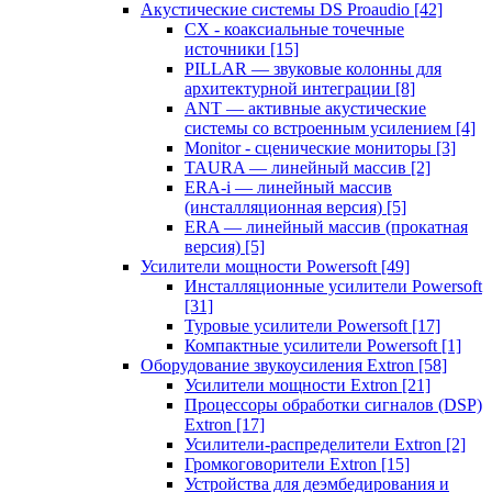
Акустические системы DS Proaudio
[42]
CX - коаксиальные точечные
источники
[15]
PILLAR — звуковые колонны для
архитектурной интеграции
[8]
ANT — активные акустические
системы со встроенным усилением
[4]
Monitor - сценические мониторы
[3]
TAURA — линейный массив
[2]
ERA-i — линейный массив
(инсталляционная версия)
[5]
ERA — линейный массив (прокатная
версия)
[5]
Усилители мощности Powersoft
[49]
Инсталляционные усилители Powersoft
[31]
Туровые усилители Powersoft
[17]
Компактные усилители Powersoft
[1]
Оборудование звукоусиления Extron
[58]
Усилители мощности Extron
[21]
Процессоры обработки сигналов (DSP)
Extron
[17]
Усилители-распределители Extron
[2]
Громкоговорители Extron
[15]
Устройства для деэмбедирования и