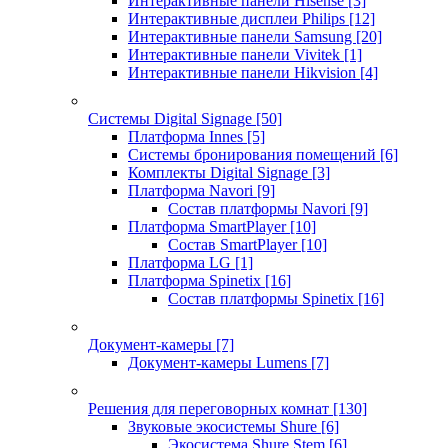
Интерактивные панели Hisense
[3]
Интерактивные дисплеи Philips
[12]
Интерактивные панели Samsung
[20]
Интерактивные панели Vivitek
[1]
Интерактивные панели Hikvision
[4]
Системы Digital Signage
[50]
Платформа Innes
[5]
Системы бронирования помещений
[6]
Комплекты Digital Signage
[3]
Платформа Navori
[9]
Состав платформы Navori
[9]
Платформа SmartPlayer
[10]
Состав SmartPlayer
[10]
Платформа LG
[1]
Платформа Spinetix
[16]
Состав платформы Spinetix
[16]
Документ-камеры
[7]
Документ-камеры Lumens
[7]
Решения для переговорных комнат
[130]
Звуковые экосистемы Shure
[6]
Экосистема Shure Stem
[6]