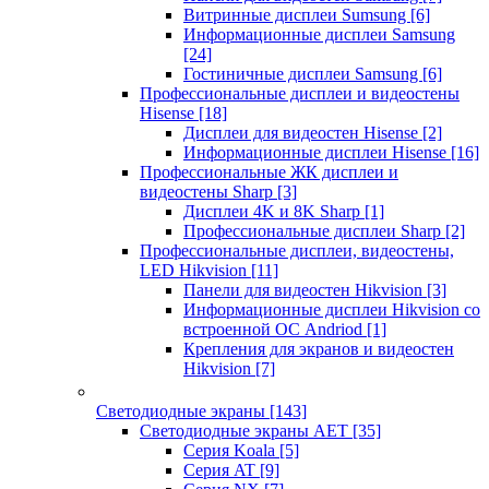
Витринные дисплеи Sumsung
[6]
Информационные дисплеи Samsung
[24]
Гостиничные дисплеи Samsung
[6]
Профессиональные дисплеи и видеостены
Hisense
[18]
Дисплеи для видеостен Hisense
[2]
Информационные дисплеи Hisense
[16]
Профессиональные ЖК дисплеи и
видеостены Sharp
[3]
Дисплеи 4K и 8K Sharp
[1]
Профессиональные дисплеи Sharp
[2]
Профессиональные дисплеи, видеостены,
LED Hikvision
[11]
Панели для видеостен Hikvision
[3]
Информационные дисплеи Hikvision со
встроенной ОС Andriod
[1]
Крепления для экранов и видеостен
Hikvision
[7]
Светодиодные экраны
[143]
Светодиодные экраны AET
[35]
Cерия Koala
[5]
Серия AT
[9]