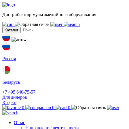
Дистрибьютор мультимедийного оборудования
Каталог
Россия
Беларусь
+7 495 640-75-57
Для дилеров
Ru
/
En
0
0
0
О нас
Направление деятельности