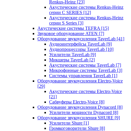
Renkus-Heinz
[23]
Акустические системы Renkus-Heinz
серии C SERIES
[12]
Акустические системы Renkus-Heinz
серии S Series
[3]
Акустические системы TEFRA
[15]
Звуковое оборудование ATEN
[7]
Оборудование звукоусиления TaverLab
[41]
Аудиоинтерфейсы TaverLab
[9]
Аудиопроцессоры TaverLab
[10]
Усилители TaverLab
[9]
Микшеры TaverLab
[2]
Акустические системы TaverLab
[7]
Микрофонные системы TaverLab
[3]
Системы управления TaverLab
[1]
Оборудование звукоусиления Electro-Voice
[29]
Акустические системы Electro-Voice
[21]
Сабвуферы Electro-Voice
[8]
Оборудование звукоусиления Dynacord
[8]
Усилители мощности Dynacord
[8]
Оборудование звукоусиления SHURE
[9]
Усилители Shure
[1]
Громкоговорители Shure
[8]