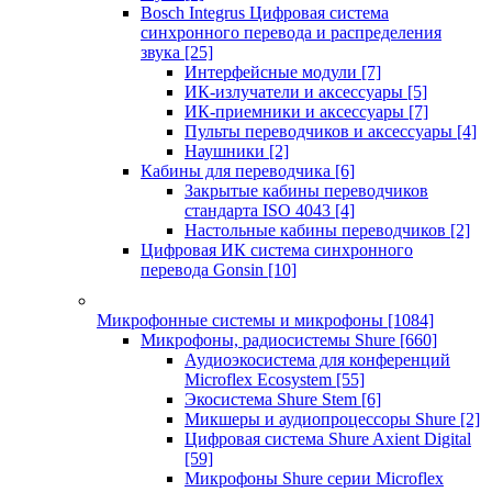
Bosch Integrus Цифровая система
синхронного перевода и распределения
звука
[25]
Интерфейсные модули
[7]
ИК-излучатели и аксессуары
[5]
ИК-приемники и аксессуары
[7]
Пульты переводчиков и аксессуары
[4]
Наушники
[2]
Кабины для переводчика
[6]
Закрытые кабины переводчиков
стандарта ISO 4043
[4]
Настольные кабины переводчиков
[2]
Цифровая ИК система синхронного
перевода Gonsin
[10]
Микрофонные системы и микрофоны
[1084]
Микрофоны, радиосистемы Shure
[660]
Аудиоэкосистема для конференций
Microflex Ecosystem
[55]
Экосистема Shure Stem
[6]
Микшеры и аудиопроцессоры Shure
[2]
Цифровая система Shure Axient Digital
[59]
Микрофоны Shure серии Microflex