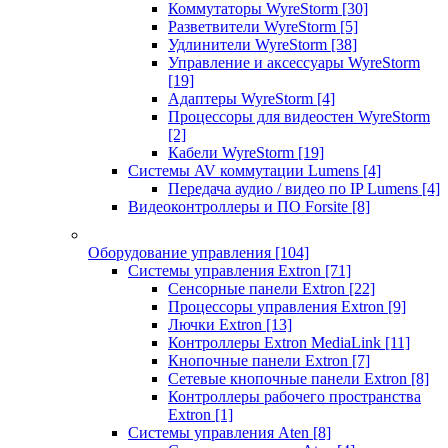
Коммутаторы WyreStorm
[30]
Разветвители WyreStorm
[5]
Удлинители WyreStorm
[38]
Управление и аксессуары WyreStorm
[19]
Адаптеры WyreStorm
[4]
Процессоры для видеостен WyreStorm
[2]
Кабели WyreStorm
[19]
Системы AV коммутации Lumens
[4]
Передача аудио / видео по IP Lumens
[4]
Видеоконтроллеры и ПО Forsite
[8]
Оборудование управления
[104]
Системы управления Extron
[71]
Сенсорные панели Extron
[22]
Процессоры управления Extron
[9]
Лючки Extron
[13]
Контроллеры Extron MediaLink
[11]
Кнопочные панели Extron
[7]
Сетевые кнопочные панели Extron
[8]
Контроллеры рабочего пространства
Extron
[1]
Системы управления Aten
[8]