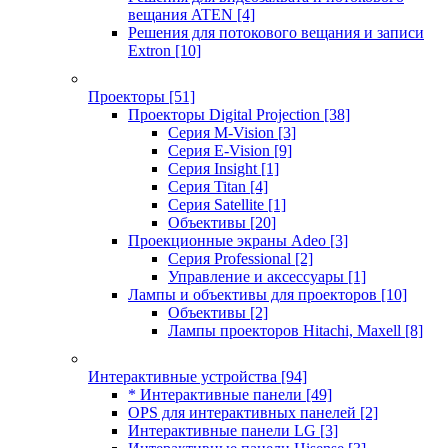
вещания ATEN
[4]
Решения для потокового вещания и записи
Extron
[10]
Проекторы
[51]
Проекторы Digital Projection
[38]
Серия M-Vision
[3]
Серия E-Vision
[9]
Серия Insight
[1]
Серия Titan
[4]
Серия Satellite
[1]
Объективы
[20]
Проекционные экраны Adeo
[3]
Серия Professional
[2]
Управление и аксессуары
[1]
Лампы и объективы для проекторов
[10]
Объективы
[2]
Лампы проекторов Hitachi, Maxell
[8]
Интерактивные устройства
[94]
* Интерактивные панели
[49]
OPS для интерактивных панелей
[2]
Интерактивные панели LG
[3]