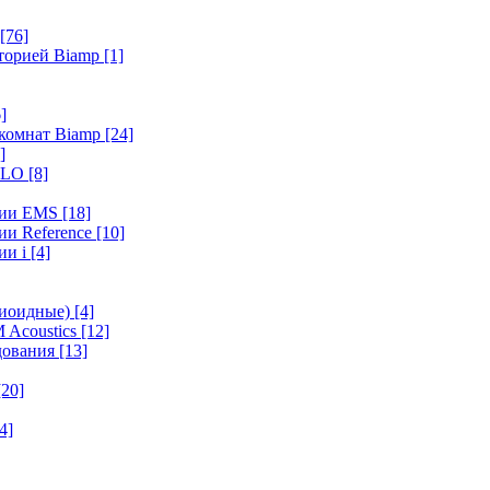
[76]
иторией Biamp
[1]
]
 комнат Biamp
[24]
]
HALO
[8]
ерии EMS
[18]
ии Reference
[10]
ии i
[4]
диоидные)
[4]
 Acoustics
[12]
удования
[13]
[20]
4]