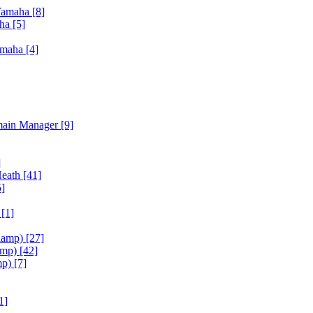
Yamaha
[8]
aha
[5]
amaha
[4]
main Manager
[9]
]
Heath
[41]
5]
h
[1]
iamp)
[27]
amp)
[42]
mp)
[7]
1]