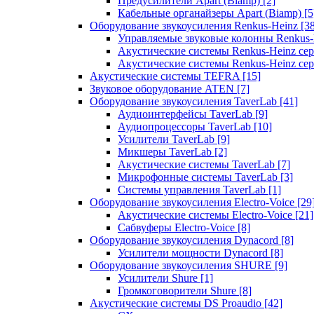
Предусилители Apart (Biamp)
[2]
Кабельные органайзеры Apart (Biamp)
[5
Оборудование звукоусиления Renkus-Heinz
[3
Управляемые звуковые колонны Renkus
Акустические системы Renkus-Heinz с
Акустические системы Renkus-Heinz сер
Акустические системы TEFRA
[15]
Звуковое оборудование ATEN
[7]
Оборудование звукоусиления TaverLab
[41]
Аудиоинтерфейсы TaverLab
[9]
Аудиопроцессоры TaverLab
[10]
Усилители TaverLab
[9]
Микшеры TaverLab
[2]
Акустические системы TaverLab
[7]
Микрофонные системы TaverLab
[3]
Системы управления TaverLab
[1]
Оборудование звукоусиления Electro-Voice
[29
Акустические системы Electro-Voice
[21]
Сабвуферы Electro-Voice
[8]
Оборудование звукоусиления Dynacord
[8]
Усилители мощности Dynacord
[8]
Оборудование звукоусиления SHURE
[9]
Усилители Shure
[1]
Громкоговорители Shure
[8]
Акустические системы DS Proaudio
[42]