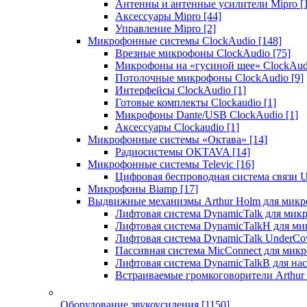
Антенны и антенные усилители Mipro
[
Аксессуары Mipro
[44]
Управление Mipro
[2]
Микрофонные системы ClockAudio
[148]
Врезные микрофоны ClockAudio
[75]
Микрофоны на «гусиной шее» ClockAu
Потолочные микрофоны ClockAudio
[9]
Интерфейсы ClockAudio
[1]
Готовые комплекты Clockaudio
[1]
Микрофоны Dante/USB ClockAudio
[1]
Аксессуары Clockaudio
[1]
Микрофонные системы «Октава»
[14]
Радиосистемы OKTAVA
[14]
Микрофонные системы Televic
[16]
Цифровая беспроводная система связи U
Микрофоны Biamp
[17]
Выдвижные механизмы Arthur Holm для микр
Лифтовая система DynamicTalk для ми
Лифтовая система DynamicTalkH для м
Лифтовая система DynamicTalk UnderCo
Пассивная система MicConnect для мик
Лифтовая система DynamicTalkB для на
Встраиваемые громкоговорители Arthu
Оборудование звукоусиления
[1150]