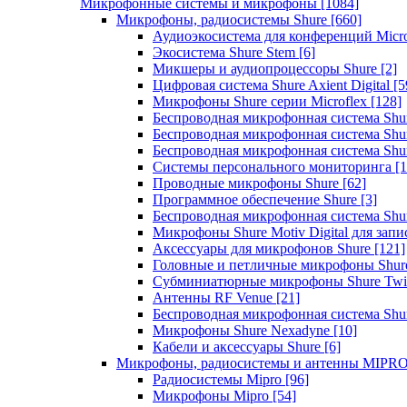
Микрофонные системы и микрофоны
[1084]
Микрофоны, радиосистемы Shure
[660]
Аудиоэкосистема для конференций Micro
Экосистема Shure Stem
[6]
Микшеры и аудиопроцессоры Shure
[2]
Цифровая система Shure Axient Digital
[5
Микрофоны Shure серии Microflex
[128]
Беспроводная микрофонная система Sh
Беспроводная микрофонная система Sh
Беспроводная микрофонная система Sh
Системы персонального мониторинга
[1
Проводные микрофоны Shure
[62]
Программное обеспечение Shure
[3]
Беспроводная микрофонная система Sh
Микрофоны Shure Motiv Digital для зап
Аксессуары для микрофонов Shure
[121]
Головные и петличные микрофоны Shur
Субминиатюрные микрофоны Shure Twi
Антенны RF Venue
[21]
Беспроводная микрофонная система S
Микрофоны Shure Nexadyne
[10]
Кабели и аксессуары Shure
[6]
Микрофоны, радиосистемы и антенны MIPR
Радиосистемы Mipro
[96]
Микрофоны Mipro
[54]