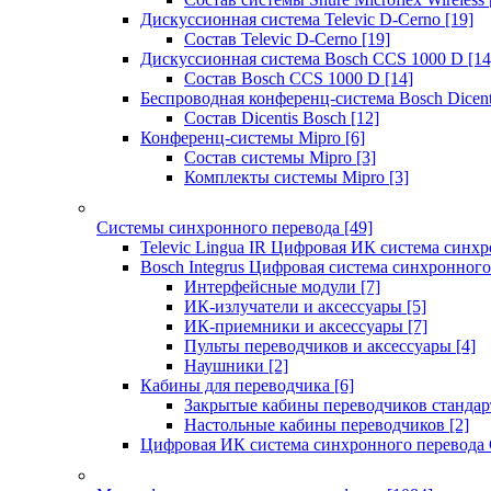
Дискуссионная система Televic D-Cerno
[19]
Состав Televic D-Cerno
[19]
Дискуссионная система Bosch CCS 1000 D
[14
Состав Bosch CCS 1000 D
[14]
Беспроводная конференц-система Bosch Dicen
Состав Dicentis Bosch
[12]
Конференц-системы Mipro
[6]
Состав системы Mipro
[3]
Комплекты системы Mipro
[3]
Системы синхронного перевода
[49]
Televic Lingua IR Цифровая ИК система синхр
Bosch Integrus Цифровая система синхронного
Интерфейсные модули
[7]
ИК-излучатели и аксессуары
[5]
ИК-приемники и аксессуары
[7]
Пульты переводчиков и аксессуары
[4]
Наушники
[2]
Кабины для переводчика
[6]
Закрытые кабины переводчиков стандар
Настольные кабины переводчиков
[2]
Цифровая ИК система синхронного перевода