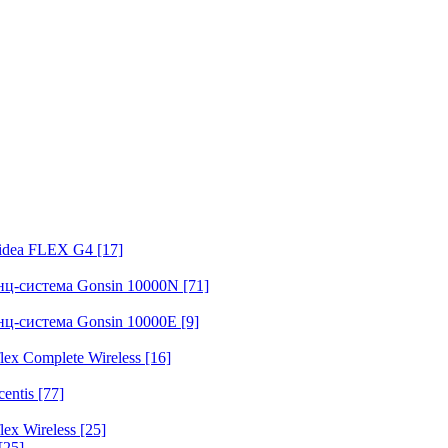
fidea FLEX G4
[17]
нц-система Gonsin 10000N
[71]
нц-система Gonsin 10000E
[9]
ex Complete Wireless
[16]
entis
[77]
ex Wireless
[25]
[25]