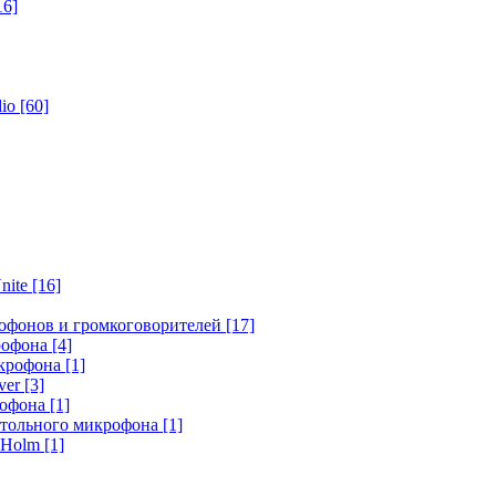
16]
dio
[60]
nite
[16]
офонов и громкоговорителей
[17]
крофона
[4]
икрофона
[1]
ver
[3]
рофона
[1]
стольного микрофона
[1]
r Holm
[1]