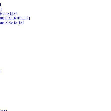
]
8]
-Heinz
[23]
ерии C SERIES
[12]
ии S Series
[3]
]