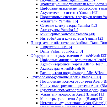
Трансляционные усилители мощности 
Цифровые матричные процессоры Yam
Акустические системы Yamaha
[65]
Портативные системы звукоусиления Y
Усилители Yamaha
[16]
Сетевые коммутаторы Yamaha
[12]
Аксессуары Yamaha
[1]
Микшерные консоли Yamaha
[40]
Интерфейсы и конвертеры Yamaha
[23]
Программное обеспечение Audinate Dante Do
Лицензии DDM
[6]
Dante Virtual Soundcard
[3]
Оборудование звукоусиления Allen&Heath
[53
Цифровые микшерные системы Allen&
Аудиоинтерфейсы, карты Allen&Heath
[
Аксессуары Allen&Heath
[6]
Расширители ввода/вывода Allen&Heat
Звуковое оборудование Apart (Biamp)
[100]
Потолочные громкоговорители Apart (B
Корпусные громкоговорители Apart (Bi
Рупорные громкоговорители Apart (Bia
Усилители мощности Apart (Biamp)
[13]
Микшеры-усилители Apart (Biamp)
[3]
Источники аудиосигнала Apart (Biamp)
[