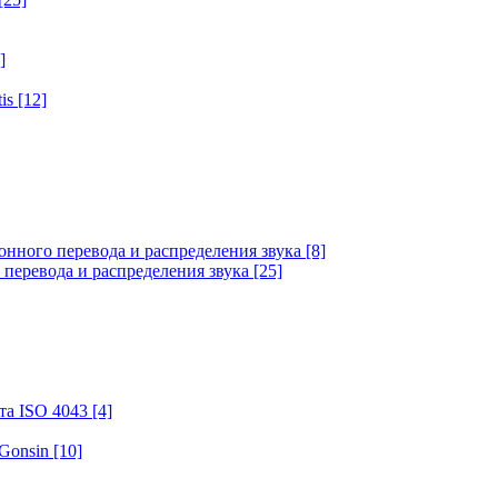
]
tis
[12]
онного перевода и распределения звука
[8]
 перевода и распределения звука
[25]
та ISO 4043
[4]
 Gonsin
[10]