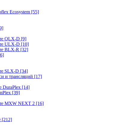
flex Ecosystem
[55]
9]
ure QLX-D
[9]
ure ULX-D
[10]
ure BLX-R
[32]
6]
ure SLX-D
[34]
иси и трансляций
[17]
e DuraPlex
[14]
nPlex
[39]
hure MXW NEXT 2
[16]
O
[212]