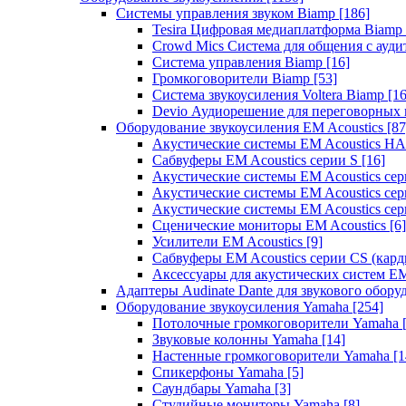
Системы управления звуком Biamp
[186]
Tesira Цифровая медиаплатформа Biamp
Crowd Mics Система для общения с ауд
Система управления Biamp
[16]
Громкоговорители Biamp
[53]
Система звукоусиления Voltera Biamp
[16
Devio Аудиорешение для переговорных
Оборудование звукоусиления EM Acoustics
[87
Акустические системы EM Acoustics 
Сабвуферы EM Acoustics серии S
[16]
Акустические системы EM Acoustics с
Акустические системы EM Acoustics сер
Акустические системы EM Acoustics сер
Сценические мониторы EM Acoustics
[6]
Усилители EM Acoustics
[9]
Сабвуферы EM Acoustics серии CS (кар
Аксессуары для акустических систем EM
Адаптеры Audinate Dante для звукового обор
Оборудование звукоусиления Yamaha
[254]
Потолочные громкоговорители Yamaha
Звуковые колонны Yamaha
[14]
Настенные громкоговорители Yamaha
[1
Спикерфоны Yamaha
[5]
Саундбары Yamaha
[3]
Студийные мониторы Yamaha
[8]