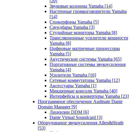
[20]
Звуковые колонны Yamaha
[14]
Настенные громкоговорители Yamaha
[14]
Спикерфоны Yamaha
[5]
Саундбары Yamaha
[3]
Студийные мониторы Yamaha
[8]
Трансляционные усилители мощности
Yamaha
[8]
Цифровые матричные процессоры
Yamaha
[5]
Акустические системы Yamaha
[65]
Портативные системы звукоусиления
Yamaha
[4]
Усилители Yamaha
[16]
Сетевые коммутаторы Yamaha
[12]
Аксессуары Yamaha
[1]
Микшерные консоли Yamaha
[40]
Интерфейсы и конвертеры Yamaha
[23]
Программное обеспечение Audinate Dante
Domain Manager
[9]
Лицензии DDM
[6]
Dante Virtual Soundcard
[3]
Оборудование звукоусиления Allen&Heath
[53]