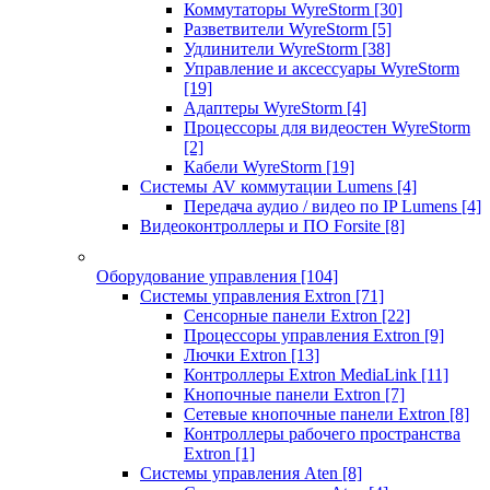
Коммутаторы WyreStorm
[30]
Разветвители WyreStorm
[5]
Удлинители WyreStorm
[38]
Управление и аксессуары WyreStorm
[19]
Адаптеры WyreStorm
[4]
Процессоры для видеостен WyreStorm
[2]
Кабели WyreStorm
[19]
Системы AV коммутации Lumens
[4]
Передача аудио / видео по IP Lumens
[4]
Видеоконтроллеры и ПО Forsite
[8]
Оборудование управления
[104]
Системы управления Extron
[71]
Сенсорные панели Extron
[22]
Процессоры управления Extron
[9]
Лючки Extron
[13]
Контроллеры Extron MediaLink
[11]
Кнопочные панели Extron
[7]
Сетевые кнопочные панели Extron
[8]
Контроллеры рабочего пространства
Extron
[1]
Системы управления Aten
[8]