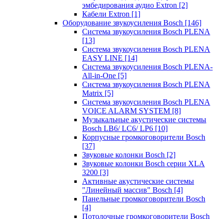
эмбедирования аудио Extron
[2]
Кабели Extron
[1]
Оборудование звукоусиления Bosch
[146]
Система звукоусиления Bosch PLENA
[13]
Система звукоусиления Bosch PLENA
EASY LINE
[14]
Система звукоусиления Bosch PLENA-
All-in-One
[5]
Система звукоусиления Bosch PLENA
Matrix
[5]
Система звукоусиления Bosch PLENA
VOICE ALARM SYSTEM
[8]
Музыкальные акустические системы
Bosch LB6/ LC6/ LP6
[10]
Корпусные громкоговорители Bosch
[37]
Звуковые колонки Bosch
[2]
Звуковые колонки Bosch серии XLA
3200
[3]
Активные акустические системы
"Линейный массив" Bosch
[4]
Панельные громкоговорители Bosch
[4]
Потолочные громкоговорители Bosch