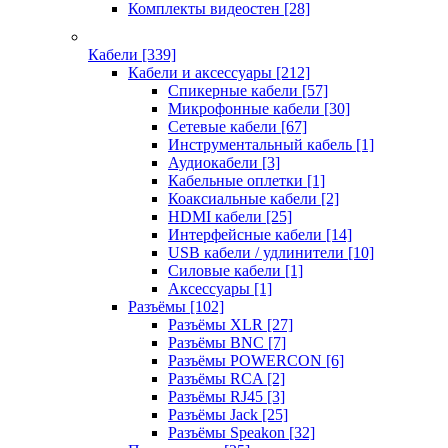
Комплекты видеостен
[28]
Кабели
[339]
Кабели и аксессуары
[212]
Спикерные кабели
[57]
Микрофонные кабели
[30]
Сетевые кабели
[67]
Инструментальный кабель
[1]
Аудиокабели
[3]
Кабельные оплетки
[1]
Коаксиальные кабели
[2]
HDMI кабели
[25]
Интерфейсные кабели
[14]
USB кабели / удлинители
[10]
Силовые кабели
[1]
Аксессуары
[1]
Разъёмы
[102]
Разъёмы XLR
[27]
Разъёмы BNC
[7]
Разъёмы POWERCON
[6]
Разъёмы RCA
[2]
Разъёмы RJ45
[3]
Разъёмы Jack
[25]
Разъёмы Speakon
[32]