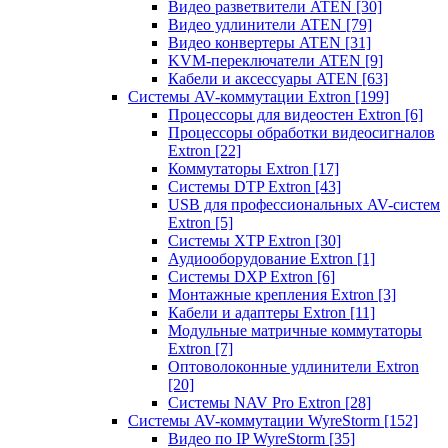
Видео разветвители ATEN
[30]
Видео удлинители ATEN
[79]
Видео конвертеры ATEN
[31]
KVM-переключатели ATEN
[9]
Кабели и аксессуары ATEN
[63]
Системы AV-коммутации Extron
[199]
Процессоры для видеостен Extron
[6]
Процессоры обработки видеосигналов
Extron
[22]
Коммутаторы Extron
[17]
Системы DTP Extron
[43]
USB для профессиональных AV-систем
Extron
[5]
Системы XTP Extron
[30]
Аудиооборудование Extron
[1]
Системы DXP Extron
[6]
Монтажные крепления Extron
[3]
Кабели и адаптеры Extron
[11]
Модульные матричные коммутаторы
Extron
[7]
Оптоволоконные удлинители Extron
[20]
Системы NAV Pro Extron
[28]
Системы AV-коммутации WyreStorm
[152]
Видео по IP WyreStorm
[35]