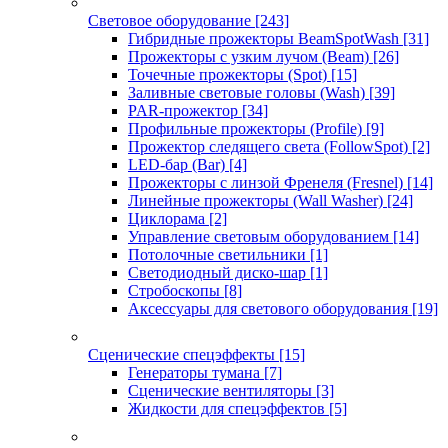
Световое оборудование
[243]
Гибридные прожекторы BeamSpotWash
[31]
Прожекторы с узким лучом (Beam)
[26]
Точечные прожекторы (Spot)
[15]
Заливные световые головы (Wash)
[39]
PAR-прожектор
[34]
Профильные прожекторы (Profile)
[9]
Прожектор следящего света (FollowSpot)
[2]
LED-бар (Bar)
[4]
Прожекторы с линзой Френеля (Fresnel)
[14]
Линейные прожекторы (Wall Washer)
[24]
Циклорама
[2]
Управление световым оборудованием
[14]
Потолочные светильники
[1]
Светодиодный диско-шар
[1]
Стробоскопы
[8]
Аксессуары для светового оборудования
[19]
Сценические спецэффекты
[15]
Генераторы тумана
[7]
Сценические вентиляторы
[3]
Жидкости для спецэффектов
[5]