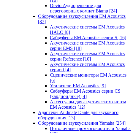
[16]
Devio Аудиорешение для
переговорных комнат Biamp
[24]
Оборудование звукоусиления EM Acoustics
[87]
Акустические системы EM Acoustics
HALO
[8]
Сабвуферы EM Acoustics серии S
[16]
Акустические системы EM Acoustics
серии EMS
[18]
Акустические системы EM Acoustics
серии Reference
[10]
Акустические системы EM Acoustics
серии i
[4]
Сценические мониторы EM Acoustics
[6]
Усилители EM Acoustics
[9]
Сабвуферы EM Acoustics серии CS
(кардиоидные)
[4]
Аксессуары для акустических систем
EM Acoustics
[12]
Адаптеры Audinate Dante для звукового
оборудования
[13]
Оборудование звукоусиления Yamaha
[254]
Потолочные громкоговорители Yamaha