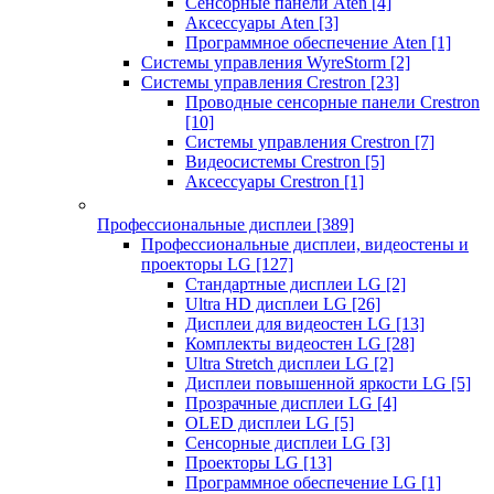
Сенсорные панели Aten
[4]
Аксессуары Aten
[3]
Программное обеспечение Aten
[1]
Системы управления WyreStorm
[2]
Системы управления Crestron
[23]
Проводные сенсорные панели Crestron
[10]
Системы управления Crestron
[7]
Видеосистемы Crestron
[5]
Аксессуары Crestron
[1]
Профессиональные дисплеи
[389]
Профессиональные дисплеи, видеостены и
проекторы LG
[127]
Стандартные дисплеи LG
[2]
Ultra HD дисплеи LG
[26]
Дисплеи для видеостен LG
[13]
Комплекты видеостен LG
[28]
Ultra Stretch дисплеи LG
[2]
Дисплеи повышенной яркости LG
[5]
Прозрачные дисплеи LG
[4]
OLED дисплеи LG
[5]
Сенсорные дисплеи LG
[3]
Проекторы LG
[13]
Программное обеспечение LG
[1]