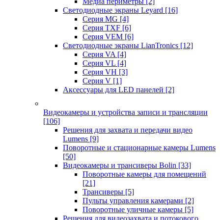
Медиа периметры
[2]
Светодиодные экраны Leyard
[16]
Серия MG
[4]
Серия TXF
[6]
Серия VEM
[6]
Светодиодные экраны LianTronics
[12]
Серия VA
[4]
Серия VL
[4]
Серия VH
[3]
Серия V
[1]
Аксессуары для LED панелей
[2]
Видеокамеры и устройства записи и трансляции
[106]
Решения для захвата и передачи видео
Lumens
[9]
Поворотные и стационарные камеры Lumens
[50]
Видеокамеры и трансиверы Bolin
[33]
Поворотные камеры для помещений
[21]
Трансиверы
[5]
Пульты управления камерами
[2]
Поворотные уличные камеры
[5]
Решения для видеозахвата и потокового