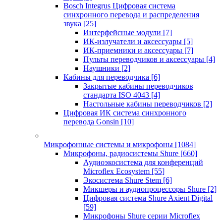
Bosch Integrus Цифровая система
синхронного перевода и распределения
звука
[25]
Интерфейсные модули
[7]
ИК-излучатели и аксессуары
[5]
ИК-приемники и аксессуары
[7]
Пульты переводчиков и аксессуары
[4]
Наушники
[2]
Кабины для переводчика
[6]
Закрытые кабины переводчиков
стандарта ISO 4043
[4]
Настольные кабины переводчиков
[2]
Цифровая ИК система синхронного
перевода Gonsin
[10]
Микрофонные системы и микрофоны
[1084]
Микрофоны, радиосистемы Shure
[660]
Аудиоэкосистема для конференций
Microflex Ecosystem
[55]
Экосистема Shure Stem
[6]
Микшеры и аудиопроцессоры Shure
[2]
Цифровая система Shure Axient Digital
[59]
Микрофоны Shure серии Microflex