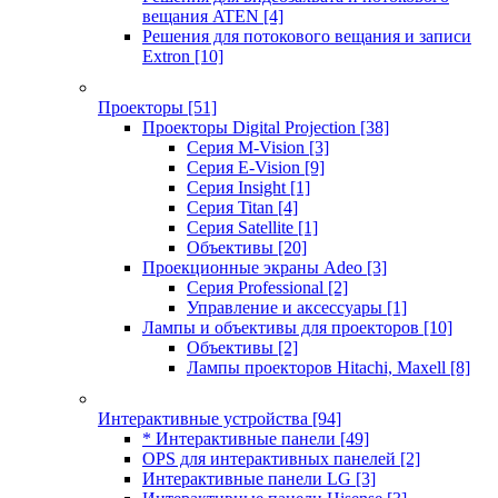
вещания ATEN
[4]
Решения для потокового вещания и записи
Extron
[10]
Проекторы
[51]
Проекторы Digital Projection
[38]
Серия M-Vision
[3]
Серия E-Vision
[9]
Серия Insight
[1]
Серия Titan
[4]
Серия Satellite
[1]
Объективы
[20]
Проекционные экраны Adeo
[3]
Серия Professional
[2]
Управление и аксессуары
[1]
Лампы и объективы для проекторов
[10]
Объективы
[2]
Лампы проекторов Hitachi, Maxell
[8]
Интерактивные устройства
[94]
* Интерактивные панели
[49]
OPS для интерактивных панелей
[2]
Интерактивные панели LG
[3]