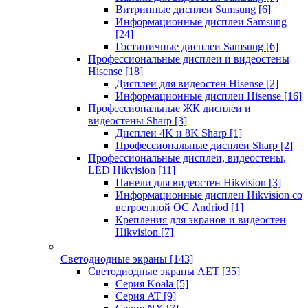
Витринные дисплеи Sumsung
[6]
Информационные дисплеи Samsung
[24]
Гостиничные дисплеи Samsung
[6]
Профессиональные дисплеи и видеостены
Hisense
[18]
Дисплеи для видеостен Hisense
[2]
Информационные дисплеи Hisense
[16]
Профессиональные ЖК дисплеи и
видеостены Sharp
[3]
Дисплеи 4K и 8K Sharp
[1]
Профессиональные дисплеи Sharp
[2]
Профессиональные дисплеи, видеостены,
LED Hikvision
[11]
Панели для видеостен Hikvision
[3]
Информационные дисплеи Hikvision со
встроенной ОС Andriod
[1]
Крепления для экранов и видеостен
Hikvision
[7]
Светодиодные экраны
[143]
Светодиодные экраны AET
[35]
Cерия Koala
[5]
Серия AT
[9]