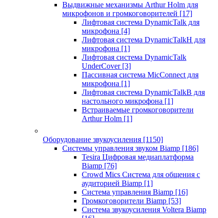
Выдвижные механизмы Arthur Holm для
микрофонов и громкоговорителей
[17]
Лифтовая система DynamicTalk для
микрофона
[4]
Лифтовая система DynamicTalkH для
микрофона
[1]
Лифтовая система DynamicTalk
UnderCover
[3]
Пассивная система MicConnect для
микрофона
[1]
Лифтовая система DynamicTalkB для
настольного микрофона
[1]
Встраиваемые громкоговорители
Arthur Holm
[1]
Оборудование звукоусиления
[1150]
Системы управления звуком Biamp
[186]
Tesira Цифровая медиаплатформа
Biamp
[76]
Crowd Mics Система для общения с
аудиторией Biamp
[1]
Система управления Biamp
[16]
Громкоговорители Biamp
[53]
Система звукоусиления Voltera Biamp