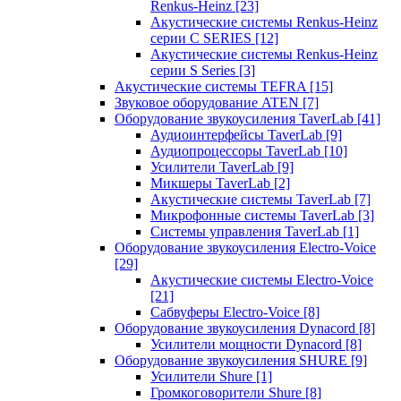
Renkus-Heinz
[23]
Акустические системы Renkus-Heinz
серии C SERIES
[12]
Акустические системы Renkus-Heinz
серии S Series
[3]
Акустические системы TEFRA
[15]
Звуковое оборудование ATEN
[7]
Оборудование звукоусиления TaverLab
[41]
Аудиоинтерфейсы TaverLab
[9]
Аудиопроцессоры TaverLab
[10]
Усилители TaverLab
[9]
Микшеры TaverLab
[2]
Акустические системы TaverLab
[7]
Микрофонные системы TaverLab
[3]
Системы управления TaverLab
[1]
Оборудование звукоусиления Electro-Voice
[29]
Акустические системы Electro-Voice
[21]
Сабвуферы Electro-Voice
[8]
Оборудование звукоусиления Dynacord
[8]
Усилители мощности Dynacord
[8]
Оборудование звукоусиления SHURE
[9]
Усилители Shure
[1]
Громкоговорители Shure
[8]