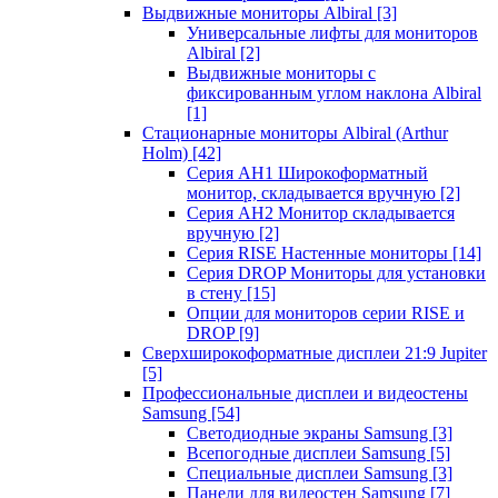
Выдвижные мониторы Albiral
[3]
Универсальные лифты для мониторов
Albiral
[2]
Выдвижные мониторы с
фиксированным углом наклона Albiral
[1]
Стационарные мониторы Albiral (Arthur
Holm)
[42]
Серия AH1 Широкоформатный
монитор, складывается вручную
[2]
Серия AH2 Монитор складывается
вручную
[2]
Серия RISE Настенные мониторы
[14]
Серия DROP Мониторы для установки
в стену
[15]
Опции для мониторов серии RISE и
DROP
[9]
Сверхширокоформатные дисплеи 21:9 Jupiter
[5]
Профессиональные дисплеи и видеостены
Samsung
[54]
Светодиодные экраны Samsung
[3]
Всепогодные дисплеи Samsung
[5]
Специальные дисплеи Samsung
[3]
Панели для видеостен Samsung
[7]