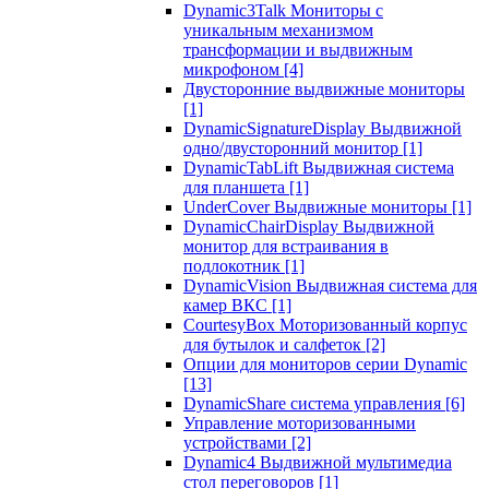
Dynamic3Talk Мониторы с
уникальным механизмом
трансформации и выдвижным
микрофоном
[4]
Двусторонние выдвижные мониторы
[1]
DynamicSignatureDisplay Выдвижной
одно/двусторонний монитор
[1]
DynamicTabLift Выдвижная система
для планшета
[1]
UnderCover Выдвижные мониторы
[1]
DynamicChairDisplay Выдвижной
монитор для встраивания в
подлокотник
[1]
DynamicVision Выдвижная система для
камер ВКС
[1]
CourtesyBox Моторизованный корпус
для бутылок и салфеток
[2]
Опции для мониторов серии Dynamic
[13]
DynamicShare система управления
[6]
Управление моторизованными
устройствами
[2]
Dynamic4 Выдвижной мультимедиа
стол переговоров
[1]