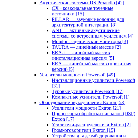
Акустические системы DS Proaudio
[42]
CX - коаксиальные точечные
источники
[15]
PILLAR — звуковые колонны для
архитектурной интеграции
[8]
ANT — активные акустические
системы со встроенным усилением
[4]
Monitor - сценические мониторы
[3]
TAURA — линейный массив
[2]
ERA-i — линейный массив
(инсталляционная версия)
[5]
ERA — линейный массив (прокатная
версия)
[5]
Усилители мощности Powersoft
[49]
Инсталляционные усилители Powersoft
[31]
Туровые усилители Powersoft
[17]
Компактные усилители Powersoft
[1]
Оборудование звукоусиления Extron
[58]
Усилители мощности Extron
[21]
Процессоры обработки сигналов (DSP)
Extron
[17]
Усилители-распределители Extron
[2]
Громкоговорители Extron
[15]
Устройства для деэмбедирования и