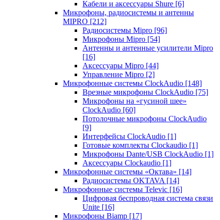
Кабели и аксессуары Shure
[6]
Микрофоны, радиосистемы и антенны
MIPRO
[212]
Радиосистемы Mipro
[96]
Микрофоны Mipro
[54]
Антенны и антенные усилители Mipro
[16]
Аксессуары Mipro
[44]
Управление Mipro
[2]
Микрофонные системы ClockAudio
[148]
Врезные микрофоны ClockAudio
[75]
Микрофоны на «гусиной шее»
ClockAudio
[60]
Потолочные микрофоны ClockAudio
[9]
Интерфейсы ClockAudio
[1]
Готовые комплекты Clockaudio
[1]
Микрофоны Dante/USB ClockAudio
[1]
Аксессуары Clockaudio
[1]
Микрофонные системы «Октава»
[14]
Радиосистемы OKTAVA
[14]
Микрофонные системы Televic
[16]
Цифровая беспроводная система связи
Unite
[16]
Микрофоны Biamp
[17]