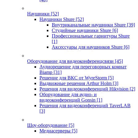
Наушники
[52]
Наушники Shure
[52]
Внутриканальные наушники Shure
[39]
Студийные наушники Shure
[6]
Профессиональные гарнитуры Shure
[1]
Аксессуары для наушников Shure
[6]
Оборудование для видеоконференцсвязи
[45]
Аудиорешение для переговорных комнат
Biamp
[31]
Решение для ВКС от WyreStorm
[5]
Выдвижные решения Arthur Holm
[3]
Решения для видеоконференций Hikvision
[2]
Оборудование для аудио- и
видеоконференций Gonsin
[1]
Решения для видеоконференций TaverLAB
[3]
Шоу-оборудование
[5]
Медиасерверы
[5]