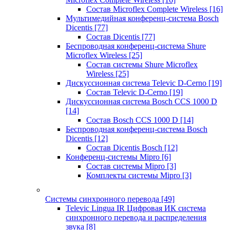
Состав Microflex Complete Wireless
[16]
Мультимедийная конференц-система Bosch
Dicentis
[77]
Состав Dicentis
[77]
Беспроводная конференц-система Shure
Microflex Wireless
[25]
Состав системы Shure Microflex
Wireless
[25]
Дискуссионная система Televic D-Cerno
[19]
Состав Televic D-Cerno
[19]
Дискуссионная система Bosch CCS 1000 D
[14]
Состав Bosch CCS 1000 D
[14]
Беспроводная конференц-система Bosch
Dicentis
[12]
Состав Dicentis Bosch
[12]
Конференц-системы Mipro
[6]
Состав системы Mipro
[3]
Комплекты системы Mipro
[3]
Системы синхронного перевода
[49]
Televic Lingua IR Цифровая ИК система
синхронного перевода и распределения
звука
[8]