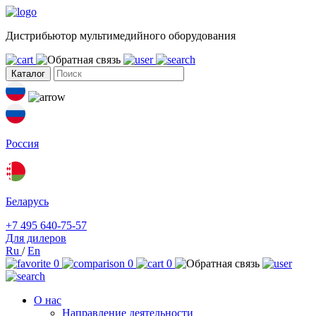
Дистрибьютор мультимедийного оборудования
Каталог
Россия
Беларусь
+7 495 640-75-57
Для дилеров
Ru
/
En
0
0
0
О нас
Направление деятельности