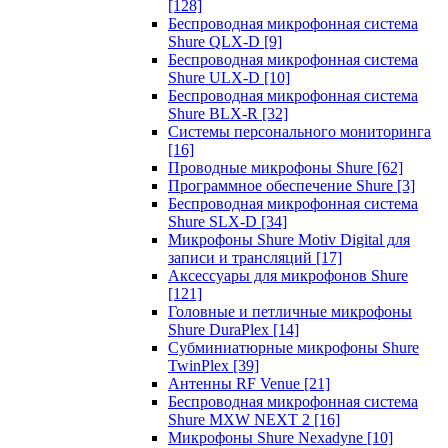
[128]
Беспроводная микрофонная система
Shure QLX-D
[9]
Беспроводная микрофонная система
Shure ULX-D
[10]
Беспроводная микрофонная система
Shure BLX-R
[32]
Системы персонального мониторинга
[16]
Проводные микрофоны Shure
[62]
Программное обеспечение Shure
[3]
Беспроводная микрофонная система
Shure SLX-D
[34]
Микрофоны Shure Motiv Digital для
записи и трансляций
[17]
Аксессуары для микрофонов Shure
[121]
Головные и петличные микрофоны
Shure DuraPlex
[14]
Субминиатюрные микрофоны Shure
TwinPlex
[39]
Антенны RF Venue
[21]
Беспроводная микрофонная система
Shure MXW NEXT 2
[16]
Микрофоны Shure Nexadyne
[10]