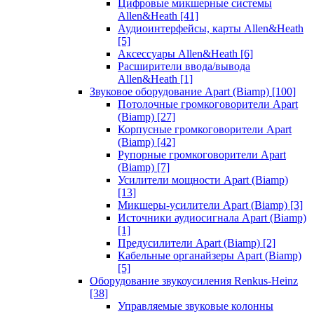
Цифровые микшерные системы
Allen&Heath
[41]
Аудиоинтерфейсы, карты Allen&Heath
[5]
Аксессуары Allen&Heath
[6]
Расширители ввода/вывода
Allen&Heath
[1]
Звуковое оборудование Apart (Biamp)
[100]
Потолочные громкоговорители Apart
(Biamp)
[27]
Корпусные громкоговорители Apart
(Biamp)
[42]
Рупорные громкоговорители Apart
(Biamp)
[7]
Усилители мощности Apart (Biamp)
[13]
Микшеры-усилители Apart (Biamp)
[3]
Источники аудиосигнала Apart (Biamp)
[1]
Предусилители Apart (Biamp)
[2]
Кабельные органайзеры Apart (Biamp)
[5]
Оборудование звукоусиления Renkus-Heinz
[38]
Управляемые звуковые колонны