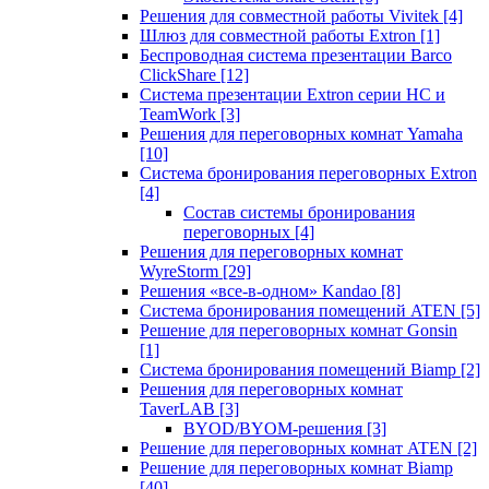
Решения для совместной работы Vivitek
[4]
Шлюз для совместной работы Extron
[1]
Беспроводная система презентации Barco
ClickShare
[12]
Система презентации Extron серии HC и
TeamWork
[3]
Решения для переговорных комнат Yamaha
[10]
Система бронирования переговорных Extron
[4]
Состав системы бронирования
переговорных
[4]
Решения для переговорных комнат
WyreStorm
[29]
Решения «все-в-одном» Kandao
[8]
Система бронирования помещений ATEN
[5]
Решение для переговорных комнат Gonsin
[1]
Система бронирования помещений Biamp
[2]
Решения для переговорных комнат
TaverLAB
[3]
BYOD/BYOM-решения
[3]
Решение для переговорных комнат ATEN
[2]
Решение для переговорных комнат Biamp
[40]