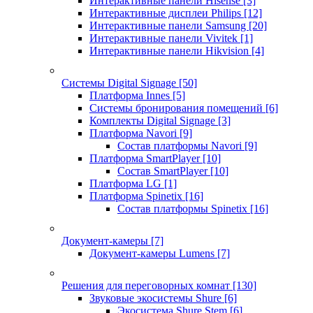
Интерактивные панели Hisense
[3]
Интерактивные дисплеи Philips
[12]
Интерактивные панели Samsung
[20]
Интерактивные панели Vivitek
[1]
Интерактивные панели Hikvision
[4]
Системы Digital Signage
[50]
Платформа Innes
[5]
Системы бронирования помещений
[6]
Комплекты Digital Signage
[3]
Платформа Navori
[9]
Состав платформы Navori
[9]
Платформа SmartPlayer
[10]
Состав SmartPlayer
[10]
Платформа LG
[1]
Платформа Spinetix
[16]
Состав платформы Spinetix
[16]
Документ-камеры
[7]
Документ-камеры Lumens
[7]
Решения для переговорных комнат
[130]
Звуковые экосистемы Shure
[6]
Экосистема Shure Stem
[6]