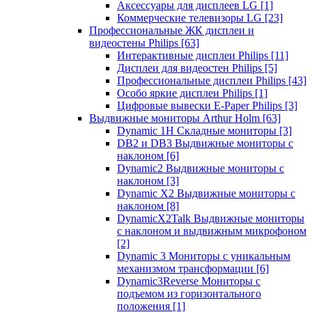
Аксессуары для дисплеев LG
[1]
Коммерческие телевизоры LG
[23]
Профессиональные ЖК дисплеи и
видеостены Philips
[63]
Интерактивные дисплеи Philips
[11]
Дисплеи для видеостен Philips
[5]
Профессиональные дисплеи Philips
[43]
Особо яркие дисплеи Philips
[1]
Цифровые вывески E-Paper Philips
[3]
Выдвижные мониторы Arthur Holm
[63]
Dynamic 1Н Складные мониторы
[3]
DB2 и DB3 Выдвижные мониторы с
наклоном
[6]
Dynamic2 Выдвижные мониторы с
наклоном
[3]
Dynamic X2 Выдвижные мониторы с
наклоном
[8]
DynamicX2Talk Выдвижные мониторы
с наклоном и выдвижным микрофоном
[2]
Dynamic 3 Мониторы с уникальным
механизмом трансформации
[6]
Dynamic3Reverse Мониторы с
подъемом из горизонтального
положения
[1]