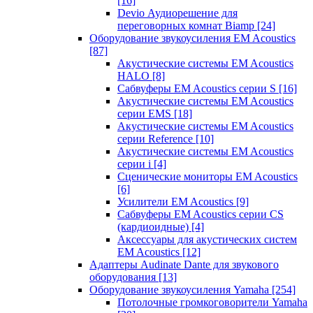
[16]
Devio Аудиорешение для
переговорных комнат Biamp
[24]
Оборудование звукоусиления EM Acoustics
[87]
Акустические системы EM Acoustics
HALO
[8]
Сабвуферы EM Acoustics серии S
[16]
Акустические системы EM Acoustics
серии EMS
[18]
Акустические системы EM Acoustics
серии Reference
[10]
Акустические системы EM Acoustics
серии i
[4]
Сценические мониторы EM Acoustics
[6]
Усилители EM Acoustics
[9]
Сабвуферы EM Acoustics серии CS
(кардиоидные)
[4]
Аксессуары для акустических систем
EM Acoustics
[12]
Адаптеры Audinate Dante для звукового
оборудования
[13]
Оборудование звукоусиления Yamaha
[254]
Потолочные громкоговорители Yamaha