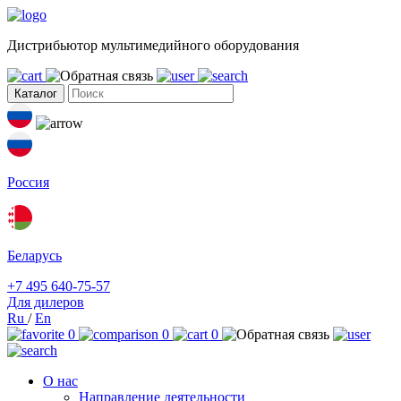
Дистрибьютор мультимедийного оборудования
Каталог
Россия
Беларусь
+7 495 640-75-57
Для дилеров
Ru
/
En
0
0
0
О нас
Направление деятельности