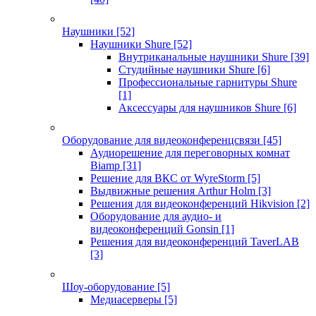
Наушники
[52]
Наушники Shure
[52]
Внутриканальные наушники Shure
[39]
Студийные наушники Shure
[6]
Профессиональные гарнитуры Shure
[1]
Аксессуары для наушников Shure
[6]
Оборудование для видеоконференцсвязи
[45]
Аудиорешение для переговорных комнат
Biamp
[31]
Решение для ВКС от WyreStorm
[5]
Выдвижные решения Arthur Holm
[3]
Решения для видеоконференций Hikvision
[2]
Оборудование для аудио- и
видеоконференций Gonsin
[1]
Решения для видеоконференций TaverLAB
[3]
Шоу-оборудование
[5]
Медиасерверы
[5]