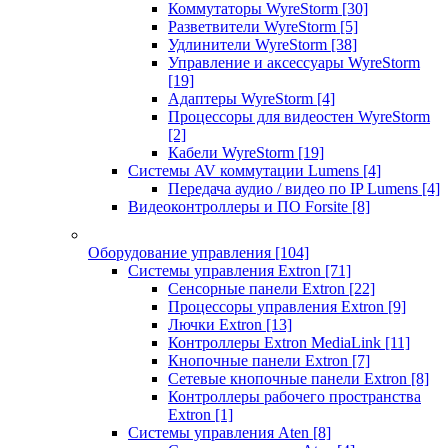
Коммутаторы WyreStorm
[30]
Разветвители WyreStorm
[5]
Удлинители WyreStorm
[38]
Управление и аксессуары WyreStorm
[19]
Адаптеры WyreStorm
[4]
Процессоры для видеостен WyreStorm
[2]
Кабели WyreStorm
[19]
Системы AV коммутации Lumens
[4]
Передача аудио / видео по IP Lumens
[4]
Видеоконтроллеры и ПО Forsite
[8]
Оборудование управления
[104]
Системы управления Extron
[71]
Сенсорные панели Extron
[22]
Процессоры управления Extron
[9]
Лючки Extron
[13]
Контроллеры Extron MediaLink
[11]
Кнопочные панели Extron
[7]
Сетевые кнопочные панели Extron
[8]
Контроллеры рабочего пространства
Extron
[1]
Системы управления Aten
[8]