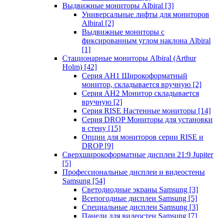
Выдвижные мониторы Albiral
[3]
Универсальные лифты для мониторов
Albiral
[2]
Выдвижные мониторы с
фиксированным углом наклона Albiral
[1]
Стационарные мониторы Albiral (Arthur
Holm)
[42]
Серия AH1 Широкоформатный
монитор, складывается вручную
[2]
Серия AH2 Монитор складывается
вручную
[2]
Серия RISE Настенные мониторы
[14]
Серия DROP Мониторы для установки
в стену
[15]
Опции для мониторов серии RISE и
DROP
[9]
Сверхширокоформатные дисплеи 21:9 Jupiter
[5]
Профессиональные дисплеи и видеостены
Samsung
[54]
Светодиодные экраны Samsung
[3]
Всепогодные дисплеи Samsung
[5]
Специальные дисплеи Samsung
[3]
Панели для видеостен Samsung
[7]