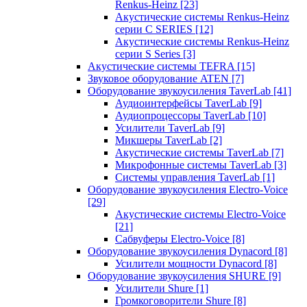
Renkus-Heinz
[23]
Акустические системы Renkus-Heinz
серии C SERIES
[12]
Акустические системы Renkus-Heinz
серии S Series
[3]
Акустические системы TEFRA
[15]
Звуковое оборудование ATEN
[7]
Оборудование звукоусиления TaverLab
[41]
Аудиоинтерфейсы TaverLab
[9]
Аудиопроцессоры TaverLab
[10]
Усилители TaverLab
[9]
Микшеры TaverLab
[2]
Акустические системы TaverLab
[7]
Микрофонные системы TaverLab
[3]
Системы управления TaverLab
[1]
Оборудование звукоусиления Electro-Voice
[29]
Акустические системы Electro-Voice
[21]
Сабвуферы Electro-Voice
[8]
Оборудование звукоусиления Dynacord
[8]
Усилители мощности Dynacord
[8]
Оборудование звукоусиления SHURE
[9]
Усилители Shure
[1]
Громкоговорители Shure
[8]