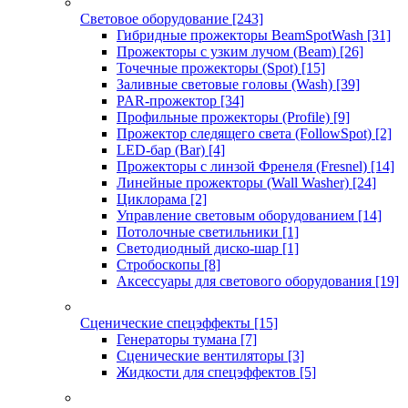
Световое оборудование
[243]
Гибридные прожекторы BeamSpotWash
[31]
Прожекторы с узким лучом (Beam)
[26]
Точечные прожекторы (Spot)
[15]
Заливные световые головы (Wash)
[39]
PAR-прожектор
[34]
Профильные прожекторы (Profile)
[9]
Прожектор следящего света (FollowSpot)
[2]
LED-бар (Bar)
[4]
Прожекторы с линзой Френеля (Fresnel)
[14]
Линейные прожекторы (Wall Washer)
[24]
Циклорама
[2]
Управление световым оборудованием
[14]
Потолочные светильники
[1]
Светодиодный диско-шар
[1]
Стробоскопы
[8]
Аксессуары для светового оборудования
[19]
Сценические спецэффекты
[15]
Генераторы тумана
[7]
Сценические вентиляторы
[3]
Жидкости для спецэффектов
[5]