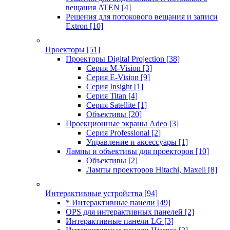
вещания ATEN
[4]
Решения для потокового вещания и записи
Extron
[10]
Проекторы
[51]
Проекторы Digital Projection
[38]
Серия M-Vision
[3]
Серия E-Vision
[9]
Серия Insight
[1]
Серия Titan
[4]
Серия Satellite
[1]
Объективы
[20]
Проекционные экраны Adeo
[3]
Серия Professional
[2]
Управление и аксессуары
[1]
Лампы и объективы для проекторов
[10]
Объективы
[2]
Лампы проекторов Hitachi, Maxell
[8]
Интерактивные устройства
[94]
* Интерактивные панели
[49]
OPS для интерактивных панелей
[2]
Интерактивные панели LG
[3]