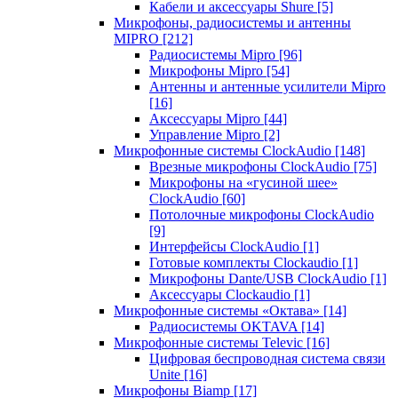
Кабели и аксессуары Shure
[5]
Микрофоны, радиосистемы и антенны
MIPRO
[212]
Радиосистемы Mipro
[96]
Микрофоны Mipro
[54]
Антенны и антенные усилители Mipro
[16]
Аксессуары Mipro
[44]
Управление Mipro
[2]
Микрофонные системы ClockAudio
[148]
Врезные микрофоны ClockAudio
[75]
Микрофоны на «гусиной шее»
ClockAudio
[60]
Потолочные микрофоны ClockAudio
[9]
Интерфейсы ClockAudio
[1]
Готовые комплекты Clockaudio
[1]
Микрофоны Dante/USB ClockAudio
[1]
Аксессуары Clockaudio
[1]
Микрофонные системы «Октава»
[14]
Радиосистемы OKTAVA
[14]
Микрофонные системы Televic
[16]
Цифровая беспроводная система связи
Unite
[16]
Микрофоны Biamp
[17]