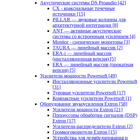
Акустические системы DS Proaudio
[42]
CX - коаксиальные точечные
источники
[15]
PILLAR — звуковые колонны для
архитектурной интеграции
[8]
ANT — активные акустические
системы со встроенным усилением
[4]
Monitor - сценические мониторы
[3]
TAURA — линейный массив
[2]
ERA-i — линейный массив
(инсталляционная версия)
[5]
ERA — линейный массив (прокатная
версия)
[5]
Усилители мощности Powersoft
[49]
Инсталляционные усилители Powersoft
[31]
Туровые усилители Powersoft
[17]
Компактные усилители Powersoft
[1]
Оборудование звукоусиления Extron
[58]
Усилители мощности Extron
[21]
Процессоры обработки сигналов (DSP)
Extron
[17]
Усилители-распределители Extron
[2]
Громкоговорители Extron
[15]
Устройства для деэмбедирования и