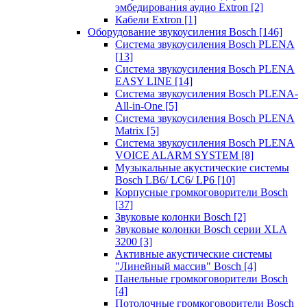
эмбедирования аудио Extron
[2]
Кабели Extron
[1]
Оборудование звукоусиления Bosch
[146]
Система звукоусиления Bosch PLENA
[13]
Система звукоусиления Bosch PLENA
EASY LINE
[14]
Система звукоусиления Bosch PLENA-
All-in-One
[5]
Система звукоусиления Bosch PLENA
Matrix
[5]
Система звукоусиления Bosch PLENA
VOICE ALARM SYSTEM
[8]
Музыкальные акустические системы
Bosch LB6/ LC6/ LP6
[10]
Корпусные громкоговорители Bosch
[37]
Звуковые колонки Bosch
[2]
Звуковые колонки Bosch серии XLA
3200
[3]
Активные акустические системы
"Линейный массив" Bosch
[4]
Панельные громкоговорители Bosch
[4]
Потолочные громкоговорители Bosch