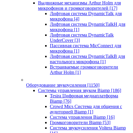
Выдвижные механизмы Arthur Holm для
микрофонов и громкоговорителей
[17]
Лифтовая система DynamicTalk для
микрофона
[4]
Лифтовая система DynamicTalkH для
микрофона
[1]
Лифтовая система DynamicTalk
UnderCover
[3]
Пассивная система MicConnect для
микрофона
[1]
Лифтовая система DynamicTalkB для
настольного микрофона
[1]
Встраиваемые громкоговорители
Arthur Holm
[1]
Оборудование звукоусиления
[1150]
Системы управления звуком Biamp
[186]
Tesira Цифровая медиаплатформа
Biamp
[76]
Crowd Mics Система для общения с
аудиторией Biamp
[1]
Система управления Biamp
[16]
Громкоговорители Biamp
[53]
Система звукоусиления Voltera Biamp