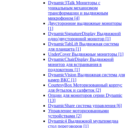
Dynamic3Talk Мониторы с
уникальным механизмом
трансформации и выдвижным
микрофоном
[4]
Двусторонние выдвижные мониторы
[1]
DynamicSignatureDisplay Выдвижной
одно/двусторонний монитор
[1]
DynamicTabLift Выдвижная система
для планшета
[1]
UnderCover Выдвижные мониторы
[1]
DynamicChairDisplay Выдвижной
монитор для встраивания в
подлокотник
[1]
DynamicVision Выдвижная система для
камер ВКС
[1]
CourtesyBox Моторизованный корпус
для бутылок и салфеток
[2]
Опции для мониторов серии Dynamic
[13]
DynamicShare система управления
[6]
Управление моторизованными
устройствами
[2]
Dynamic4 Выдвижной мультимедиа
стол переговоров
[1]