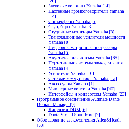
[20]
Звуковые колонны Yamaha
[14]
Настенные громкоговорители Yamaha
[14]
Спикерфоны Yamaha
[5]
Саундбары Yamaha
[3]
Студийные мониторы Yamaha
[8]
Трансляционные усилители мощности
Yamaha
[8]
Цифровые матричные процессоры
Yamaha
[5]
Акустические системы Yamaha
[65]
Портативные системы звукоусиления
Yamaha
[4]
Усилители Yamaha
[16]
Сетевые коммутаторы Yamaha
[12]
Аксессуары Yamaha
[1]
Микшерные консоли Yamaha
[40]
Интерфейсы и конвертеры Yamaha
[23]
Программное обеспечение Audinate Dante
Domain Manager
[9]
Лицензии DDM
[6]
Dante Virtual Soundcard
[3]
Оборудование звукоусиления Allen&Heath
[53]