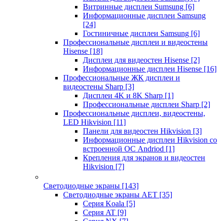
Витринные дисплеи Sumsung
[6]
Информационные дисплеи Samsung
[24]
Гостиничные дисплеи Samsung
[6]
Профессиональные дисплеи и видеостены
Hisense
[18]
Дисплеи для видеостен Hisense
[2]
Информационные дисплеи Hisense
[16]
Профессиональные ЖК дисплеи и
видеостены Sharp
[3]
Дисплеи 4K и 8K Sharp
[1]
Профессиональные дисплеи Sharp
[2]
Профессиональные дисплеи, видеостены,
LED Hikvision
[11]
Панели для видеостен Hikvision
[3]
Информационные дисплеи Hikvision со
встроенной ОС Andriod
[1]
Крепления для экранов и видеостен
Hikvision
[7]
Светодиодные экраны
[143]
Светодиодные экраны AET
[35]
Cерия Koala
[5]
Серия AT
[9]