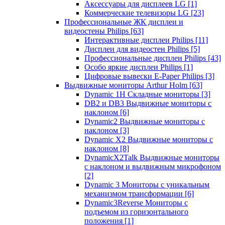
Аксессуары для дисплеев LG
[1]
Коммерческие телевизоры LG
[23]
Профессиональные ЖК дисплеи и
видеостены Philips
[63]
Интерактивные дисплеи Philips
[11]
Дисплеи для видеостен Philips
[5]
Профессиональные дисплеи Philips
[43]
Особо яркие дисплеи Philips
[1]
Цифровые вывески E-Paper Philips
[3]
Выдвижные мониторы Arthur Holm
[63]
Dynamic 1Н Складные мониторы
[3]
DB2 и DB3 Выдвижные мониторы с
наклоном
[6]
Dynamic2 Выдвижные мониторы с
наклоном
[3]
Dynamic X2 Выдвижные мониторы с
наклоном
[8]
DynamicX2Talk Выдвижные мониторы
с наклоном и выдвижным микрофоном
[2]
Dynamic 3 Мониторы с уникальным
механизмом трансформации
[6]
Dynamic3Reverse Мониторы с
подъемом из горизонтального
положения
[1]