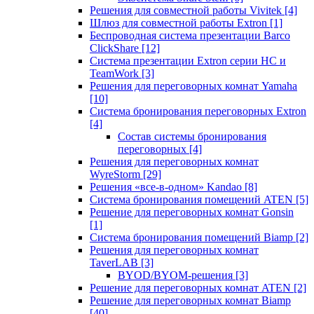
Решения для совместной работы Vivitek
[4]
Шлюз для совместной работы Extron
[1]
Беспроводная система презентации Barco
ClickShare
[12]
Система презентации Extron серии HC и
TeamWork
[3]
Решения для переговорных комнат Yamaha
[10]
Система бронирования переговорных Extron
[4]
Состав системы бронирования
переговорных
[4]
Решения для переговорных комнат
WyreStorm
[29]
Решения «все-в-одном» Kandao
[8]
Система бронирования помещений ATEN
[5]
Решение для переговорных комнат Gonsin
[1]
Система бронирования помещений Biamp
[2]
Решения для переговорных комнат
TaverLAB
[3]
BYOD/BYOM-решения
[3]
Решение для переговорных комнат ATEN
[2]
Решение для переговорных комнат Biamp
[40]