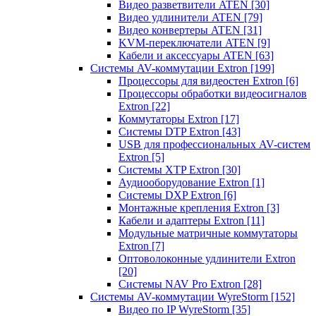
Видео разветвители ATEN
[30]
Видео удлинители ATEN
[79]
Видео конвертеры ATEN
[31]
KVM-переключатели ATEN
[9]
Кабели и аксессуары ATEN
[63]
Системы AV-коммутации Extron
[199]
Процессоры для видеостен Extron
[6]
Процессоры обработки видеосигналов
Extron
[22]
Коммутаторы Extron
[17]
Системы DTP Extron
[43]
USB для профессиональных AV-систем
Extron
[5]
Системы XTP Extron
[30]
Аудиооборудование Extron
[1]
Системы DXP Extron
[6]
Монтажные крепления Extron
[3]
Кабели и адаптеры Extron
[11]
Модульные матричные коммутаторы
Extron
[7]
Оптоволоконные удлинители Extron
[20]
Системы NAV Pro Extron
[28]
Системы AV-коммутации WyreStorm
[152]
Видео по IP WyreStorm
[35]