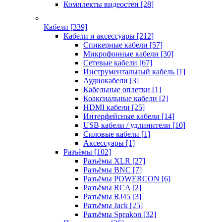
Комплекты видеостен
[28]
Кабели
[339]
Кабели и аксессуары
[212]
Спикерные кабели
[57]
Микрофонные кабели
[30]
Сетевые кабели
[67]
Инструментальный кабель
[1]
Аудиокабели
[3]
Кабельные оплетки
[1]
Коаксиальные кабели
[2]
HDMI кабели
[25]
Интерфейсные кабели
[14]
USB кабели / удлинители
[10]
Силовые кабели
[1]
Аксессуары
[1]
Разъёмы
[102]
Разъёмы XLR
[27]
Разъёмы BNC
[7]
Разъёмы POWERCON
[6]
Разъёмы RCA
[2]
Разъёмы RJ45
[3]
Разъёмы Jack
[25]
Разъёмы Speakon
[32]