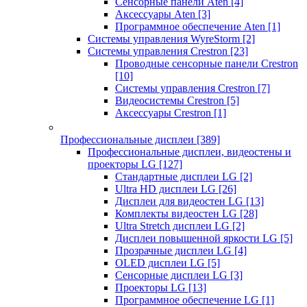
Сенсорные панели Aten
[4]
Аксессуары Aten
[3]
Программное обеспечение Aten
[1]
Системы управления WyreStorm
[2]
Системы управления Crestron
[23]
Проводные сенсорные панели Crestron
[10]
Системы управления Crestron
[7]
Видеосистемы Crestron
[5]
Аксессуары Crestron
[1]
Профессиональные дисплеи
[389]
Профессиональные дисплеи, видеостены и
проекторы LG
[127]
Стандартные дисплеи LG
[2]
Ultra HD дисплеи LG
[26]
Дисплеи для видеостен LG
[13]
Комплекты видеостен LG
[28]
Ultra Stretch дисплеи LG
[2]
Дисплеи повышенной яркости LG
[5]
Прозрачные дисплеи LG
[4]
OLED дисплеи LG
[5]
Сенсорные дисплеи LG
[3]
Проекторы LG
[13]
Программное обеспечение LG
[1]