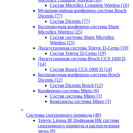
Состав Microflex Complete Wireless
[16]
Мультимедийная конференц-система Bosch
Dicentis
[77]
Состав Dicentis
[77]
Беспроводная конференц-система Shure
Microflex Wireless
[25]
Состав системы Shure Microflex
Wireless
[25]
Дискуссионная система Televic D-Cerno
[19]
Состав Televic D-Cerno
[19]
Дискуссионная система Bosch CCS 1000 D
[14]
Состав Bosch CCS 1000 D
[14]
Беспроводная конференц-система Bosch
Dicentis
[12]
Состав Dicentis Bosch
[12]
Конференц-системы Mipro
[6]
Состав системы Mipro
[3]
Комплекты системы Mipro
[3]
Системы синхронного перевода
[49]
Televic Lingua IR Цифровая ИК система
синхронного перевода и распределения
звука
[8]