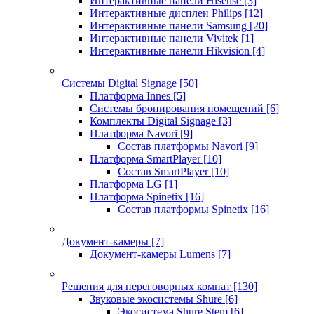
Интерактивные панели Hisense
[3]
Интерактивные дисплеи Philips
[12]
Интерактивные панели Samsung
[20]
Интерактивные панели Vivitek
[1]
Интерактивные панели Hikvision
[4]
Системы Digital Signage
[50]
Платформа Innes
[5]
Системы бронирования помещений
[6]
Комплекты Digital Signage
[3]
Платформа Navori
[9]
Состав платформы Navori
[9]
Платформа SmartPlayer
[10]
Состав SmartPlayer
[10]
Платформа LG
[1]
Платформа Spinetix
[16]
Состав платформы Spinetix
[16]
Документ-камеры
[7]
Документ-камеры Lumens
[7]
Решения для переговорных комнат
[130]
Звуковые экосистемы Shure
[6]
Экосистема Shure Stem
[6]