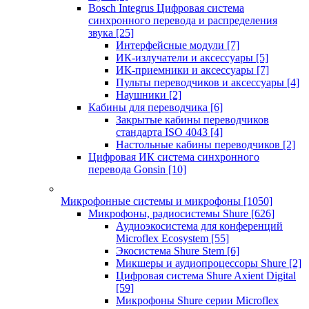
Bosch Integrus Цифровая система
синхронного перевода и распределения
звука
[25]
Интерфейсные модули
[7]
ИК-излучатели и аксессуары
[5]
ИК-приемники и аксессуары
[7]
Пульты переводчиков и аксессуары
[4]
Наушники
[2]
Кабины для переводчика
[6]
Закрытые кабины переводчиков
стандарта ISO 4043
[4]
Настольные кабины переводчиков
[2]
Цифровая ИК система синхронного
перевода Gonsin
[10]
Микрофонные системы и микрофоны
[1050]
Микрофоны, радиосистемы Shure
[626]
Аудиоэкосистема для конференций
Microflex Ecosystem
[55]
Экосистема Shure Stem
[6]
Микшеры и аудиопроцессоры Shure
[2]
Цифровая система Shure Axient Digital
[59]
Микрофоны Shure серии Microflex