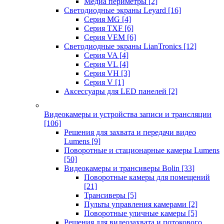
Медиа периметры
[2]
Светодиодные экраны Leyard
[16]
Серия MG
[4]
Серия TXF
[6]
Серия VEM
[6]
Светодиодные экраны LianTronics
[12]
Серия VA
[4]
Серия VL
[4]
Серия VH
[3]
Серия V
[1]
Аксессуары для LED панелей
[2]
Видеокамеры и устройства записи и трансляции
[106]
Решения для захвата и передачи видео
Lumens
[9]
Поворотные и стационарные камеры Lumens
[50]
Видеокамеры и трансиверы Bolin
[33]
Поворотные камеры для помещений
[21]
Трансиверы
[5]
Пульты управления камерами
[2]
Поворотные уличные камеры
[5]
Решения для видеозахвата и потокового