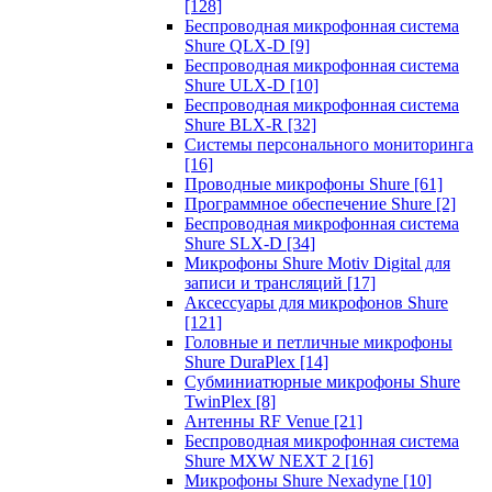
[128]
Беспроводная микрофонная система
Shure QLX-D
[9]
Беспроводная микрофонная система
Shure ULX-D
[10]
Беспроводная микрофонная система
Shure BLX-R
[32]
Системы персонального мониторинга
[16]
Проводные микрофоны Shure
[61]
Программное обеспечение Shure
[2]
Беспроводная микрофонная система
Shure SLX-D
[34]
Микрофоны Shure Motiv Digital для
записи и трансляций
[17]
Аксессуары для микрофонов Shure
[121]
Головные и петличные микрофоны
Shure DuraPlex
[14]
Субминиатюрные микрофоны Shure
TwinPlex
[8]
Антенны RF Venue
[21]
Беспроводная микрофонная система
Shure MXW NEXT 2
[16]
Микрофоны Shure Nexadyne
[10]