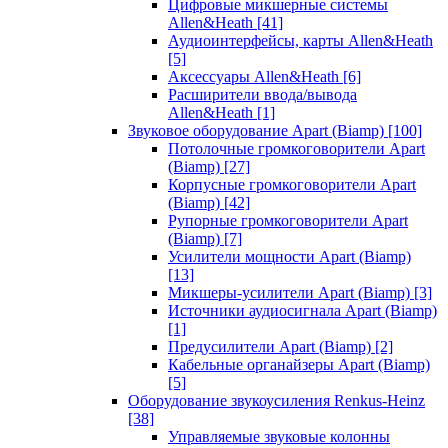
Цифровые микшерные системы
Allen&Heath
[41]
Аудиоинтерфейсы, карты Allen&Heath
[5]
Аксессуары Allen&Heath
[6]
Расширители ввода/вывода
Allen&Heath
[1]
Звуковое оборудование Apart (Biamp)
[100]
Потолочные громкоговорители Apart
(Biamp)
[27]
Корпусные громкоговорители Apart
(Biamp)
[42]
Рупорные громкоговорители Apart
(Biamp)
[7]
Усилители мощности Apart (Biamp)
[13]
Микшеры-усилители Apart (Biamp)
[3]
Источники аудиосигнала Apart (Biamp)
[1]
Предусилители Apart (Biamp)
[2]
Кабельные органайзеры Apart (Biamp)
[5]
Оборудование звукоусиления Renkus-Heinz
[38]
Управляемые звуковые колонны