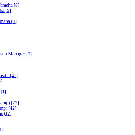
Yamaha
[8]
aha
[5]
amaha
[4]
main Manager
[9]
]
Heath
[41]
5]
h
[1]
iamp)
[27]
amp)
[42]
mp)
[7]
1]