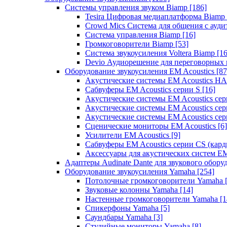
Системы управления звуком Biamp
[186]
Tesira Цифровая медиаплатформа Biamp
Crowd Mics Система для общения с ауд
Система управления Biamp
[16]
Громкоговорители Biamp
[53]
Система звукоусиления Voltera Biamp
[16
Devio Аудиорешение для переговорных
Оборудование звукоусиления EM Acoustics
[87
Акустические системы EM Acoustics 
Сабвуферы EM Acoustics серии S
[16]
Акустические системы EM Acoustics с
Акустические системы EM Acoustics сер
Акустические системы EM Acoustics сер
Сценические мониторы EM Acoustics
[6]
Усилители EM Acoustics
[9]
Сабвуферы EM Acoustics серии CS (кар
Аксессуары для акустических систем EM
Адаптеры Audinate Dante для звукового обор
Оборудование звукоусиления Yamaha
[254]
Потолочные громкоговорители Yamaha
Звуковые колонны Yamaha
[14]
Настенные громкоговорители Yamaha
[1
Спикерфоны Yamaha
[5]
Саундбары Yamaha
[3]
Студийные мониторы Yamaha
[8]