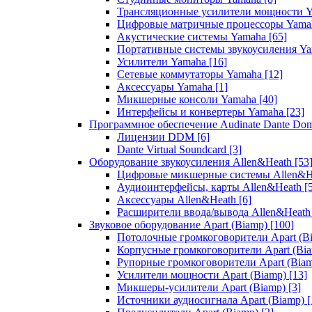
Трансляционные усилители мощности 
Цифровые матричные процессоры Yam
Акустические системы Yamaha
[65]
Портативные системы звукоусиления Y
Усилители Yamaha
[16]
Сетевые коммутаторы Yamaha
[12]
Аксессуары Yamaha
[1]
Микшерные консоли Yamaha
[40]
Интерфейсы и конвертеры Yamaha
[23]
Программное обеспечение Audinate Dante Do
Лицензии DDM
[6]
Dante Virtual Soundcard
[3]
Оборудование звукоусиления Allen&Heath
[53
Цифровые микшерные системы Allen&
Аудиоинтерфейсы, карты Allen&Heath
[
Аксессуары Allen&Heath
[6]
Расширители ввода/вывода Allen&Heat
Звуковое оборудование Apart (Biamp)
[100]
Потолочные громкоговорители Apart (B
Корпусные громкоговорители Apart (Bi
Рупорные громкоговорители Apart (Bia
Усилители мощности Apart (Biamp)
[13]
Микшеры-усилители Apart (Biamp)
[3]
Источники аудиосигнала Apart (Biamp)
[