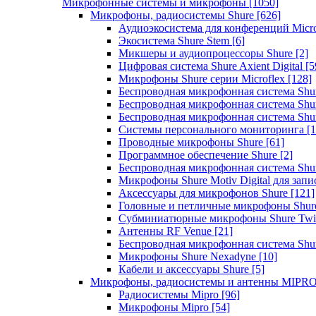
Микрофонные системы и микрофоны
[1050]
Микрофоны, радиосистемы Shure
[626]
Аудиоэкосистема для конференций Micro
Экосистема Shure Stem
[6]
Микшеры и аудиопроцессоры Shure
[2]
Цифровая система Shure Axient Digital
[5
Микрофоны Shure серии Microflex
[128]
Беспроводная микрофонная система Sh
Беспроводная микрофонная система Sh
Беспроводная микрофонная система Sh
Системы персонального мониторинга
[1
Проводные микрофоны Shure
[61]
Программное обеспечение Shure
[2]
Беспроводная микрофонная система Sh
Микрофоны Shure Motiv Digital для зап
Аксессуары для микрофонов Shure
[121]
Головные и петличные микрофоны Shur
Субминиатюрные микрофоны Shure Twi
Антенны RF Venue
[21]
Беспроводная микрофонная система S
Микрофоны Shure Nexadyne
[10]
Кабели и аксессуары Shure
[5]
Микрофоны, радиосистемы и антенны MIPR
Радиосистемы Mipro
[96]
Микрофоны Mipro
[54]