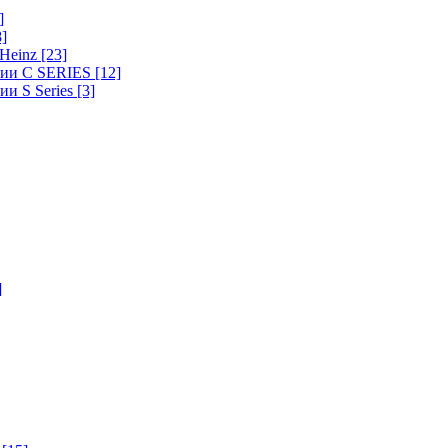
]
8]
-Heinz
[23]
ерии C SERIES
[12]
ии S Series
[3]
]