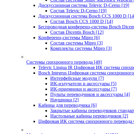
Дискуссионная система Televic D-Cerno
[19]
Состав Televic D-Cerno
[19]
Дискуссионная система Bosch CCS 1000 D
[14
Состав Bosch CCS 1000 D
[14]
Беспроводная конференц-система Bosch Dicen
Состав Dicentis Bosch
[12]
Конференц-системы Mipro
[6]
Состав системы Mipro
[3]
Комплекты системы Mipro
[3]
Системы синхронного перевода
[49]
Televic Lingua IR Цифровая ИК система синхр
Bosch Integrus Цифровая система синхронного
Интерфейсные модули
[7]
ИК-излучатели и аксессуары
[5]
ИК-приемники и аксессуары
[7]
Пульты переводчиков и аксессуары
[4]
Наушники
[2]
Кабины для переводчика
[6]
Закрытые кабины переводчиков стандар
Настольные кабины переводчиков
[2]
Цифровая ИК система синхронного перевода