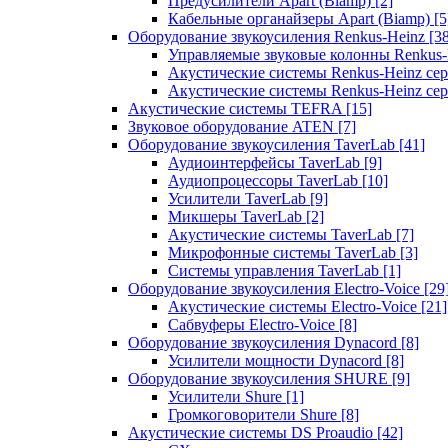
Предусилители Apart (Biamp)
[2]
Кабельные органайзеры Apart (Biamp)
[5
Оборудование звукоусиления Renkus-Heinz
[3
Управляемые звуковые колонны Renkus
Акустические системы Renkus-Heinz с
Акустические системы Renkus-Heinz сер
Акустические системы TEFRA
[15]
Звуковое оборудование ATEN
[7]
Оборудование звукоусиления TaverLab
[41]
Аудиоинтерфейсы TaverLab
[9]
Аудиопроцессоры TaverLab
[10]
Усилители TaverLab
[9]
Микшеры TaverLab
[2]
Акустические системы TaverLab
[7]
Микрофонные системы TaverLab
[3]
Системы управления TaverLab
[1]
Оборудование звукоусиления Electro-Voice
[29
Акустические системы Electro-Voice
[21]
Сабвуферы Electro-Voice
[8]
Оборудование звукоусиления Dynacord
[8]
Усилители мощности Dynacord
[8]
Оборудование звукоусиления SHURE
[9]
Усилители Shure
[1]
Громкоговорители Shure
[8]
Акустические системы DS Proaudio
[42]