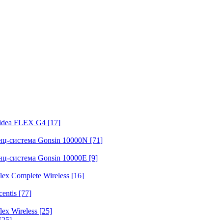
fidea FLEX G4
[17]
нц-система Gonsin 10000N
[71]
нц-система Gonsin 10000E
[9]
ex Complete Wireless
[16]
entis
[77]
ex Wireless
[25]
[25]