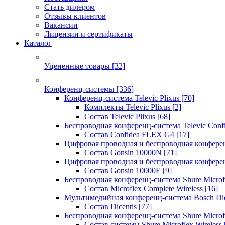
Стать дилером
Отзывы клиентов
Вакансии
Лицензии и сертификаты
Каталог
Уцененные товары
[32]
Конференц-системы
[336]
Конференц-система Televic Plixus
[70]
Комплекты Televic Plixus
[2]
Состав Televic Plixus
[68]
Беспроводная конференц-система Televic Con
Состав Confidea FLEX G4
[17]
Цифровая проводная и беспроводная конфере
Состав Gonsin 10000N
[71]
Цифровая проводная и беспроводная конфере
Состав Gonsin 10000E
[9]
Беспроводная конференц-система Shure Microfl
Состав Microflex Complete Wireless
[16]
Мультимедийная конференц-система Bosch Dic
Состав Dicentis
[77]
Беспроводная конференц-система Shure Microfl
Состав системы Shure Microflex Wireless