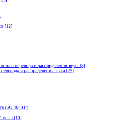
]
tis
[12]
онного перевода и распределения звука
[8]
 перевода и распределения звука
[25]
та ISO 4043
[4]
 Gonsin
[10]