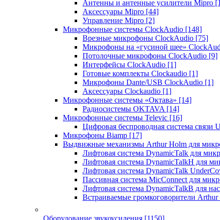
Антенны и антенные усилители Mipro
[
Аксессуары Mipro
[44]
Управление Mipro
[2]
Микрофонные системы ClockAudio
[148]
Врезные микрофоны ClockAudio
[75]
Микрофоны на «гусиной шее» ClockAu
Потолочные микрофоны ClockAudio
[9]
Интерфейсы ClockAudio
[1]
Готовые комплекты Clockaudio
[1]
Микрофоны Dante/USB ClockAudio
[1]
Аксессуары Clockaudio
[1]
Микрофонные системы «Октава»
[14]
Радиосистемы OKTAVA
[14]
Микрофонные системы Televic
[16]
Цифровая беспроводная система связи U
Микрофоны Biamp
[17]
Выдвижные механизмы Arthur Holm для микр
Лифтовая система DynamicTalk для ми
Лифтовая система DynamicTalkH для м
Лифтовая система DynamicTalk UnderCo
Пассивная система MicConnect для мик
Лифтовая система DynamicTalkB для на
Встраиваемые громкоговорители Arthu
Оборудование звукоусиления
[1150]