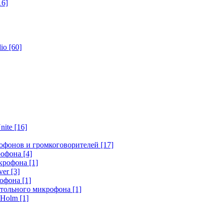
16]
dio
[60]
nite
[16]
офонов и громкоговорителей
[17]
крофона
[4]
икрофона
[1]
ver
[3]
рофона
[1]
стольного микрофона
[1]
r Holm
[1]