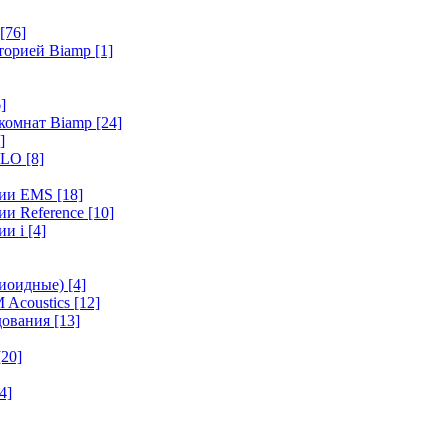
[76]
иторией Biamp
[1]
]
 комнат Biamp
[24]
]
HALO
[8]
ерии EMS
[18]
ии Reference
[10]
ии i
[4]
диоидные)
[4]
 Acoustics
[12]
удования
[13]
[20]
4]