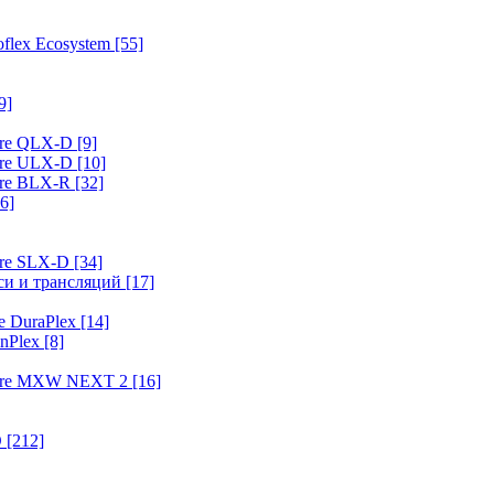
flex Ecosystem
[55]
9]
ure QLX-D
[9]
ure ULX-D
[10]
ure BLX-R
[32]
6]
ure SLX-D
[34]
иси и трансляций
[17]
e DuraPlex
[14]
nPlex
[8]
hure MXW NEXT 2
[16]
O
[212]