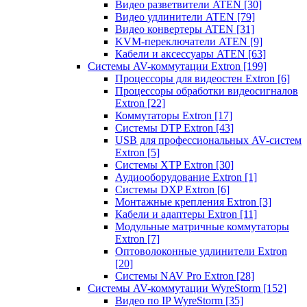
Видео разветвители ATEN
[30]
Видео удлинители ATEN
[79]
Видео конвертеры ATEN
[31]
KVM-переключатели ATEN
[9]
Кабели и аксессуары ATEN
[63]
Системы AV-коммутации Extron
[199]
Процессоры для видеостен Extron
[6]
Процессоры обработки видеосигналов
Extron
[22]
Коммутаторы Extron
[17]
Системы DTP Extron
[43]
USB для профессиональных AV-систем
Extron
[5]
Системы XTP Extron
[30]
Аудиооборудование Extron
[1]
Системы DXP Extron
[6]
Монтажные крепления Extron
[3]
Кабели и адаптеры Extron
[11]
Модульные матричные коммутаторы
Extron
[7]
Оптоволоконные удлинители Extron
[20]
Системы NAV Pro Extron
[28]
Системы AV-коммутации WyreStorm
[152]
Видео по IP WyreStorm
[35]