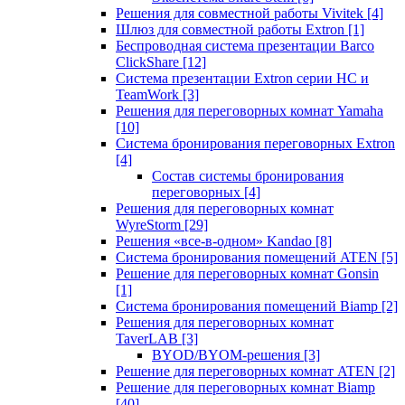
Решения для совместной работы Vivitek
[4]
Шлюз для совместной работы Extron
[1]
Беспроводная система презентации Barco
ClickShare
[12]
Система презентации Extron серии HC и
TeamWork
[3]
Решения для переговорных комнат Yamaha
[10]
Система бронирования переговорных Extron
[4]
Состав системы бронирования
переговорных
[4]
Решения для переговорных комнат
WyreStorm
[29]
Решения «все-в-одном» Kandao
[8]
Система бронирования помещений ATEN
[5]
Решение для переговорных комнат Gonsin
[1]
Система бронирования помещений Biamp
[2]
Решения для переговорных комнат
TaverLAB
[3]
BYOD/BYOM-решения
[3]
Решение для переговорных комнат ATEN
[2]
Решение для переговорных комнат Biamp
[40]