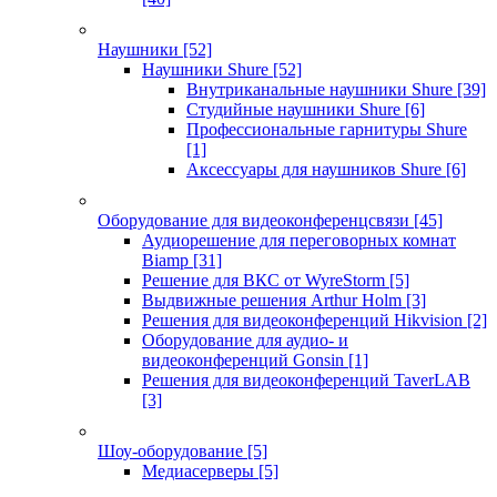
Наушники
[52]
Наушники Shure
[52]
Внутриканальные наушники Shure
[39]
Студийные наушники Shure
[6]
Профессиональные гарнитуры Shure
[1]
Аксессуары для наушников Shure
[6]
Оборудование для видеоконференцсвязи
[45]
Аудиорешение для переговорных комнат
Biamp
[31]
Решение для ВКС от WyreStorm
[5]
Выдвижные решения Arthur Holm
[3]
Решения для видеоконференций Hikvision
[2]
Оборудование для аудио- и
видеоконференций Gonsin
[1]
Решения для видеоконференций TaverLAB
[3]
Шоу-оборудование
[5]
Медиасерверы
[5]