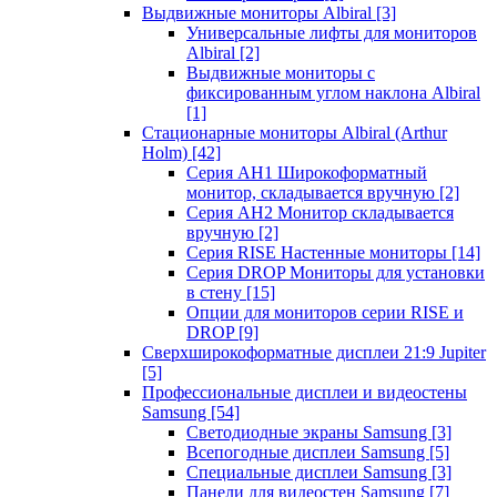
Выдвижные мониторы Albiral
[3]
Универсальные лифты для мониторов
Albiral
[2]
Выдвижные мониторы с
фиксированным углом наклона Albiral
[1]
Стационарные мониторы Albiral (Arthur
Holm)
[42]
Серия AH1 Широкоформатный
монитор, складывается вручную
[2]
Серия AH2 Монитор складывается
вручную
[2]
Серия RISE Настенные мониторы
[14]
Серия DROP Мониторы для установки
в стену
[15]
Опции для мониторов серии RISE и
DROP
[9]
Сверхширокоформатные дисплеи 21:9 Jupiter
[5]
Профессиональные дисплеи и видеостены
Samsung
[54]
Светодиодные экраны Samsung
[3]
Всепогодные дисплеи Samsung
[5]
Специальные дисплеи Samsung
[3]
Панели для видеостен Samsung
[7]