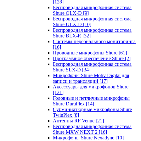
[128]
Беспроводная микрофонная система
Shure QLX-D
[9]
Беспроводная микрофонная система
Shure ULX-D
[10]
Беспроводная микрофонная система
Shure BLX-R
[32]
Системы персонального мониторинга
[16]
Проводные микрофоны Shure
[61]
Программное обеспечение Shure
[2]
Беспроводная микрофонная система
Shure SLX-D
[34]
Микрофоны Shure Motiv Digital для
записи и трансляций
[17]
Аксессуары для микрофонов Shure
[121]
Головные и петличные микрофоны
Shure DuraPlex
[14]
Субминиатюрные микрофоны Shure
TwinPlex
[8]
Антенны RF Venue
[21]
Беспроводная микрофонная система
Shure MXW NEXT 2
[16]
Микрофоны Shure Nexadyne
[10]