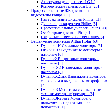
Аксессуары для дисплеев LG
[1]
Коммерческие телевизоры LG
[23]
Профессиональные ЖК дисплеи и
видеостены Philips
[63]
Интерактивные дисплеи Philips
[11]
Дисплеи для видеостен Philips
[5]
Профессиональные дисплеи Philips
[43]
Особо яркие дисплеи Philips
[1]
Цифровые вывески E-Paper Philips
[3]
Выдвижные мониторы Arthur Holm
[63]
Dynamic 1Н Складные мониторы
[3]
DB2 и DB3 Выдвижные мониторы с
наклоном
[6]
Dynamic2 Выдвижные мониторы с
наклоном
[3]
Dynamic X2 Выдвижные мониторы с
наклоном
[8]
DynamicX2Talk Выдвижные мониторы
с наклоном и выдвижным микрофоном
[2]
Dynamic 3 Мониторы с уникальным
механизмом трансформации
[6]
Dynamic3Reverse Мониторы с
подъемом из горизонтального
положения
[1]