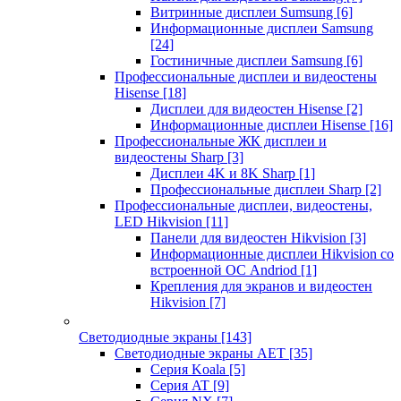
Витринные дисплеи Sumsung
[6]
Информационные дисплеи Samsung
[24]
Гостиничные дисплеи Samsung
[6]
Профессиональные дисплеи и видеостены
Hisense
[18]
Дисплеи для видеостен Hisense
[2]
Информационные дисплеи Hisense
[16]
Профессиональные ЖК дисплеи и
видеостены Sharp
[3]
Дисплеи 4K и 8K Sharp
[1]
Профессиональные дисплеи Sharp
[2]
Профессиональные дисплеи, видеостены,
LED Hikvision
[11]
Панели для видеостен Hikvision
[3]
Информационные дисплеи Hikvision со
встроенной ОС Andriod
[1]
Крепления для экранов и видеостен
Hikvision
[7]
Светодиодные экраны
[143]
Светодиодные экраны AET
[35]
Cерия Koala
[5]
Серия AT
[9]