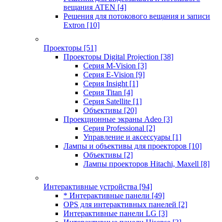
вещания ATEN
[4]
Решения для потокового вещания и записи
Extron
[10]
Проекторы
[51]
Проекторы Digital Projection
[38]
Серия M-Vision
[3]
Серия E-Vision
[9]
Серия Insight
[1]
Серия Titan
[4]
Серия Satellite
[1]
Объективы
[20]
Проекционные экраны Adeo
[3]
Серия Professional
[2]
Управление и аксессуары
[1]
Лампы и объективы для проекторов
[10]
Объективы
[2]
Лампы проекторов Hitachi, Maxell
[8]
Интерактивные устройства
[94]
* Интерактивные панели
[49]
OPS для интерактивных панелей
[2]
Интерактивные панели LG
[3]