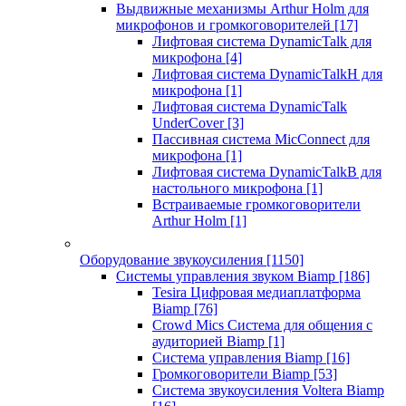
Выдвижные механизмы Arthur Holm для
микрофонов и громкоговорителей
[17]
Лифтовая система DynamicTalk для
микрофона
[4]
Лифтовая система DynamicTalkH для
микрофона
[1]
Лифтовая система DynamicTalk
UnderCover
[3]
Пассивная система MicConnect для
микрофона
[1]
Лифтовая система DynamicTalkB для
настольного микрофона
[1]
Встраиваемые громкоговорители
Arthur Holm
[1]
Оборудование звукоусиления
[1150]
Системы управления звуком Biamp
[186]
Tesira Цифровая медиаплатформа
Biamp
[76]
Crowd Mics Система для общения с
аудиторией Biamp
[1]
Система управления Biamp
[16]
Громкоговорители Biamp
[53]
Система звукоусиления Voltera Biamp