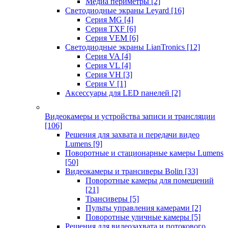
Медиа периметры
[2]
Светодиодные экраны Leyard
[16]
Серия MG
[4]
Серия TXF
[6]
Серия VEM
[6]
Светодиодные экраны LianTronics
[12]
Серия VA
[4]
Серия VL
[4]
Серия VH
[3]
Серия V
[1]
Аксессуары для LED панелей
[2]
Видеокамеры и устройства записи и трансляции
[106]
Решения для захвата и передачи видео
Lumens
[9]
Поворотные и стационарные камеры Lumens
[50]
Видеокамеры и трансиверы Bolin
[33]
Поворотные камеры для помещений
[21]
Трансиверы
[5]
Пульты управления камерами
[2]
Поворотные уличные камеры
[5]
Решения для видеозахвата и потокового