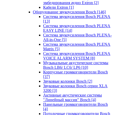
эмбедирования аудио Extron
[2]
Кабели Extron
[1]
Оборудование звукоусиления Bosch
[146]
Система звукоусиления Bosch PLENA
[13]
Система звукоусиления Bosch PLENA
EASY LINE
[14]
Система звукоусиления Bosch PLENA-
All-in-One
[5]
Система звукоусиления Bosch PLENA
Matrix
[5]
Система звукоусиления Bosch PLENA
VOICE ALARM SYSTEM
[8]
Музыкальные акустические системы
Bosch LB6/ LC6/ LP6
[10]
Корпусные громкоговорители Bosch
[37]
Звуковые колонки Bosch
[2]
Звуковые колонки Bosch серии XLA
3200
[3]
Активные акустические системы
"Линейный массив" Bosch
[4]
Панельные громкоговорители Bosch
[4]
Потолочные громкоговорители Bosch