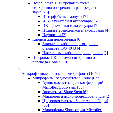
Bosch Integrus Цифровая система
синхронного перевода и распределения
звука
[25]
Интерфейсные модули
[7]
ИК-излучатели и аксессуары
[5]
ИК-приемники и аксессуары
[7]
Пульты переводчиков и аксессуары
[4]
Наушники
[2]
Кабины для переводчика
[6]
Закрытые кабины переводчиков
стандарта ISO 4043
[4]
Настольные кабины переводчиков
[2]
Цифровая ИК система синхронного
перевода Gonsin
[10]
Микрофонные системы и микрофоны
[1046]
Микрофоны, радиосистемы Shure
[622]
Аудиоэкосистема для конференций
Microflex Ecosystem
[55]
Экосистема Shure Stem
[6]
Микшеры и аудиопроцессоры Shure
[2]
Цифровая система Shure Axient Digital
[55]
Микрофоны Shure серии Microflex