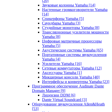
[20]
Звуковые колонны Yamaha
[14]
Настенные громкоговорители Yamaha
[14]
Спикерфоны Yamaha
[5]
Саундбары Yamaha
[3]
Студийные мониторы Yamaha
[8]
Трансляционные усилители мощности
Yamaha
[8]
Цифровые матричные процессоры
Yamaha
[5]
Акустические системы Yamaha
[65]
Портативные системы звукоусиления
Yamaha
[4]
Усилители Yamaha
[16]
Сетевые коммутаторы Yamaha
[12]
Аксессуары Yamaha
[1]
Микшерные консоли Yamaha
[40]
Интерфейсы и конвертеры Yamaha
[23]
Программное обеспечение Audinate Dante
Domain Manager
[9]
Лицензии DDM
[6]
Dante Virtual Soundcard
[3]
Оборудование звукоусиления Allen&Heath
[53]