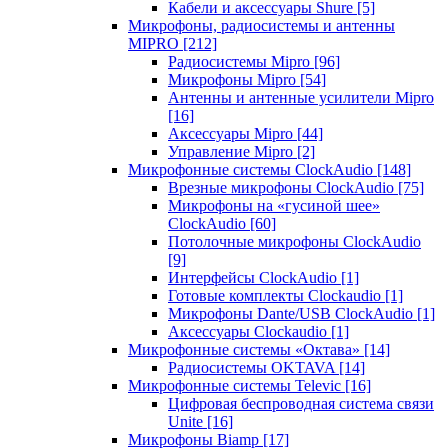
Кабели и аксессуары Shure
[5]
Микрофоны, радиосистемы и антенны
MIPRO
[212]
Радиосистемы Mipro
[96]
Микрофоны Mipro
[54]
Антенны и антенные усилители Mipro
[16]
Аксессуары Mipro
[44]
Управление Mipro
[2]
Микрофонные системы ClockAudio
[148]
Врезные микрофоны ClockAudio
[75]
Микрофоны на «гусиной шее»
ClockAudio
[60]
Потолочные микрофоны ClockAudio
[9]
Интерфейсы ClockAudio
[1]
Готовые комплекты Clockaudio
[1]
Микрофоны Dante/USB ClockAudio
[1]
Аксессуары Clockaudio
[1]
Микрофонные системы «Октава»
[14]
Радиосистемы OKTAVA
[14]
Микрофонные системы Televic
[16]
Цифровая беспроводная система связи
Unite
[16]
Микрофоны Biamp
[17]