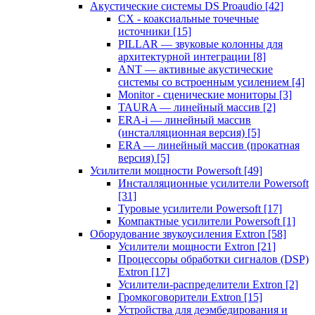
Акустические системы DS Proaudio
[42]
CX - коаксиальные точечные
источники
[15]
PILLAR — звуковые колонны для
архитектурной интеграции
[8]
ANT — активные акустические
системы со встроенным усилением
[4]
Monitor - сценические мониторы
[3]
TAURA — линейный массив
[2]
ERA-i — линейный массив
(инсталляционная версия)
[5]
ERA — линейный массив (прокатная
версия)
[5]
Усилители мощности Powersoft
[49]
Инсталляционные усилители Powersoft
[31]
Туровые усилители Powersoft
[17]
Компактные усилители Powersoft
[1]
Оборудование звукоусиления Extron
[58]
Усилители мощности Extron
[21]
Процессоры обработки сигналов (DSP)
Extron
[17]
Усилители-распределители Extron
[2]
Громкоговорители Extron
[15]
Устройства для деэмбедирования и