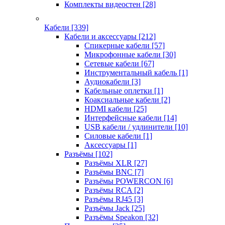
Комплекты видеостен
[28]
Кабели
[339]
Кабели и аксессуары
[212]
Спикерные кабели
[57]
Микрофонные кабели
[30]
Сетевые кабели
[67]
Инструментальный кабель
[1]
Аудиокабели
[3]
Кабельные оплетки
[1]
Коаксиальные кабели
[2]
HDMI кабели
[25]
Интерфейсные кабели
[14]
USB кабели / удлинители
[10]
Силовые кабели
[1]
Аксессуары
[1]
Разъёмы
[102]
Разъёмы XLR
[27]
Разъёмы BNC
[7]
Разъёмы POWERCON
[6]
Разъёмы RCA
[2]
Разъёмы RJ45
[3]
Разъёмы Jack
[25]
Разъёмы Speakon
[32]