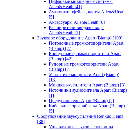
Цифровые микшерные системы
Allen&Heath
[41]
Аудиоинтерфейсы, карты Allen&Heath
[5]
Аксессуары Allen&Heath
[6]
Расширители ввода/вывода
Allen&Heath
[1]
Звуковое оборудование Apart (Biamp)
[100]
Потолочные громкоговорители Apart
(Biamp)
[27]
Корпусные громкоговорители Apart
(Biamp)
[42]
Рупорные громкоговорители Apart
(Biamp)
[7]
Усилители мощности Apart (Biamp)
[13]
Микшеры-усилители Apart (Biamp)
[3]
Источники аудиосигнала Apart (Biamp)
[1]
Предусилители Apart (Biamp)
[2]
Кабельные органайзеры Apart (Biamp)
[5]
Оборудование звукоусиления Renkus-Heinz
[38]
Управляемые звуковые колонны