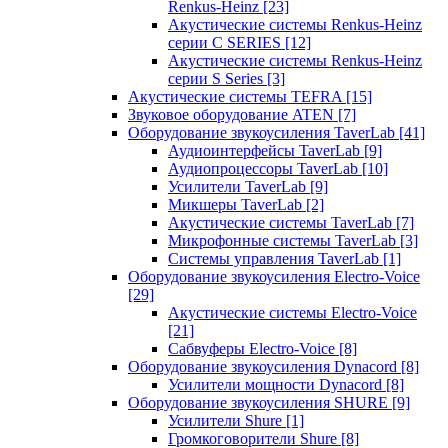
Renkus-Heinz
[23]
Акустические системы Renkus-Heinz
серии C SERIES
[12]
Акустические системы Renkus-Heinz
серии S Series
[3]
Акустические системы TEFRA
[15]
Звуковое оборудование ATEN
[7]
Оборудование звукоусиления TaverLab
[41]
Аудиоинтерфейсы TaverLab
[9]
Аудиопроцессоры TaverLab
[10]
Усилители TaverLab
[9]
Микшеры TaverLab
[2]
Акустические системы TaverLab
[7]
Микрофонные системы TaverLab
[3]
Системы управления TaverLab
[1]
Оборудование звукоусиления Electro-Voice
[29]
Акустические системы Electro-Voice
[21]
Сабвуферы Electro-Voice
[8]
Оборудование звукоусиления Dynacord
[8]
Усилители мощности Dynacord
[8]
Оборудование звукоусиления SHURE
[9]
Усилители Shure
[1]
Громкоговорители Shure
[8]