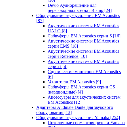
[16]
Devio Аудиорешение для
переговорных комнат Biamp
[24]
Оборудование звукоусиления EM Acoustics
[87]
Акустические системы EM Acoustics
HALO
[8]
Сабвуферы EM Acoustics серии S
[16]
Акустические системы EM Acoustics
серии EMS
[18]
Акустические системы EM Acoustics
серии Reference
[10]
Акустические системы EM Acoustics
серии i
[4]
Сценические мониторы EM Acoustics
[6]
Усилители EM Acoustics
[9]
Сабвуферы EM Acoustics серии CS
(кардиоидные)
[4]
Аксессуары для акустических систем
EM Acoustics
[12]
Адаптеры Audinate Dante для звукового
оборудования
[13]
Оборудование звукоусиления Yamaha
[254]
Потолочные громкоговорители Yamaha