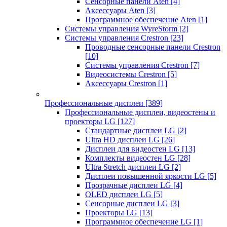
Сенсорные панели Aten
[4]
Аксессуары Aten
[3]
Программное обеспечение Aten
[1]
Системы управления WyreStorm
[2]
Системы управления Crestron
[23]
Проводные сенсорные панели Crestron
[10]
Системы управления Crestron
[7]
Видеосистемы Crestron
[5]
Аксессуары Crestron
[1]
Профессиональные дисплеи
[389]
Профессиональные дисплеи, видеостены и
проекторы LG
[127]
Стандартные дисплеи LG
[2]
Ultra HD дисплеи LG
[26]
Дисплеи для видеостен LG
[13]
Комплекты видеостен LG
[28]
Ultra Stretch дисплеи LG
[2]
Дисплеи повышенной яркости LG
[5]
Прозрачные дисплеи LG
[4]
OLED дисплеи LG
[5]
Сенсорные дисплеи LG
[3]
Проекторы LG
[13]
Программное обеспечение LG
[1]