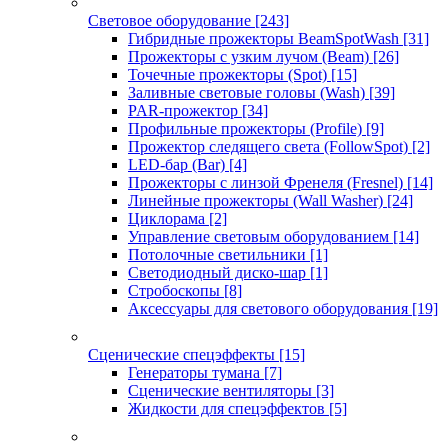
Световое оборудование
[243]
Гибридные прожекторы BeamSpotWash
[31]
Прожекторы с узким лучом (Beam)
[26]
Точечные прожекторы (Spot)
[15]
Заливные световые головы (Wash)
[39]
PAR-прожектор
[34]
Профильные прожекторы (Profile)
[9]
Прожектор следящего света (FollowSpot)
[2]
LED-бар (Bar)
[4]
Прожекторы с линзой Френеля (Fresnel)
[14]
Линейные прожекторы (Wall Washer)
[24]
Циклорама
[2]
Управление световым оборудованием
[14]
Потолочные светильники
[1]
Светодиодный диско-шар
[1]
Стробоскопы
[8]
Аксессуары для светового оборудования
[19]
Сценические спецэффекты
[15]
Генераторы тумана
[7]
Сценические вентиляторы
[3]
Жидкости для спецэффектов
[5]