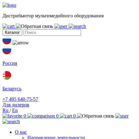
Дистрибьютор мультимедийного оборудования
Каталог
Россия
Беларусь
+7 495 640-75-57
Для дилеров
Ru
/
En
0
0
0
О нас
Направление деятельности