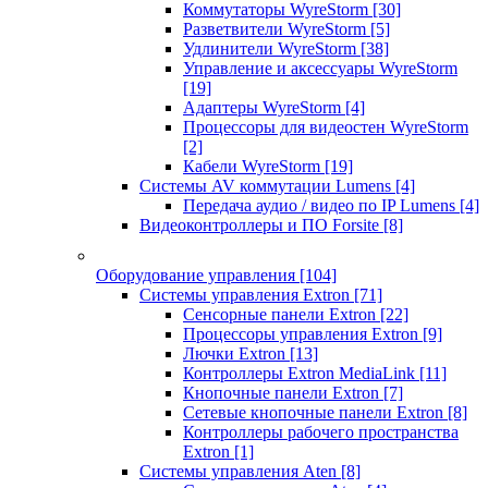
Коммутаторы WyreStorm
[30]
Разветвители WyreStorm
[5]
Удлинители WyreStorm
[38]
Управление и аксессуары WyreStorm
[19]
Адаптеры WyreStorm
[4]
Процессоры для видеостен WyreStorm
[2]
Кабели WyreStorm
[19]
Системы AV коммутации Lumens
[4]
Передача аудио / видео по IP Lumens
[4]
Видеоконтроллеры и ПО Forsite
[8]
Оборудование управления
[104]
Системы управления Extron
[71]
Сенсорные панели Extron
[22]
Процессоры управления Extron
[9]
Лючки Extron
[13]
Контроллеры Extron MediaLink
[11]
Кнопочные панели Extron
[7]
Сетевые кнопочные панели Extron
[8]
Контроллеры рабочего пространства
Extron
[1]
Системы управления Aten
[8]