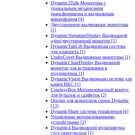
Dynamic3Talk Мониторы с
уникальным механизмом
трансформации и выдвижным
микрофоном
[4]
Двусторонние выдвижные мониторы
[1]
DynamicSignatureDisplay Выдвижной
одно/двусторонний монитор
[1]
DynamicTabLift Выдвижная система
для планшета
[1]
UnderCover Выдвижные мониторы
[1]
DynamicChairDisplay Выдвижной
монитор для встраивания в
подлокотник
[1]
DynamicVision Выдвижная система для
камер ВКС
[1]
CourtesyBox Моторизованный корпус
для бутылок и салфеток
[2]
Опции для мониторов серии Dynamic
[13]
DynamicShare система управления
[6]
Управление моторизованными
устройствами
[2]
Dynamic4 Выдвижной мультимедиа
стол переговоров
[1]