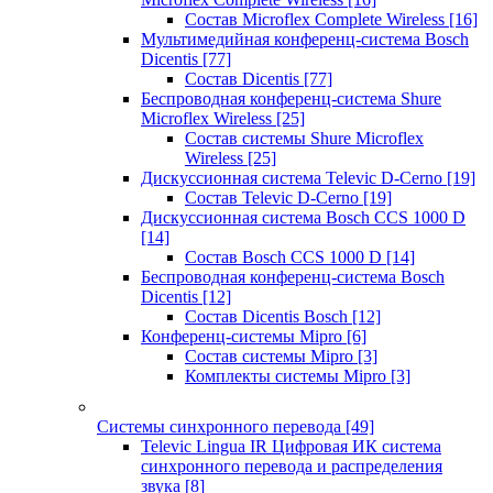
Состав Microflex Complete Wireless
[16]
Мультимедийная конференц-система Bosch
Dicentis
[77]
Состав Dicentis
[77]
Беспроводная конференц-система Shure
Microflex Wireless
[25]
Состав системы Shure Microflex
Wireless
[25]
Дискуссионная система Televic D-Cerno
[19]
Состав Televic D-Cerno
[19]
Дискуссионная система Bosch CCS 1000 D
[14]
Состав Bosch CCS 1000 D
[14]
Беспроводная конференц-система Bosch
Dicentis
[12]
Состав Dicentis Bosch
[12]
Конференц-системы Mipro
[6]
Состав системы Mipro
[3]
Комплекты системы Mipro
[3]
Системы синхронного перевода
[49]
Televic Lingua IR Цифровая ИК система
синхронного перевода и распределения
звука
[8]