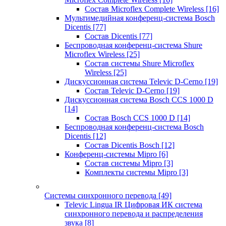
Состав Microflex Complete Wireless
[16]
Мультимедийная конференц-система Bosch
Dicentis
[77]
Состав Dicentis
[77]
Беспроводная конференц-система Shure
Microflex Wireless
[25]
Состав системы Shure Microflex
Wireless
[25]
Дискуссионная система Televic D-Cerno
[19]
Состав Televic D-Cerno
[19]
Дискуссионная система Bosch CCS 1000 D
[14]
Состав Bosch CCS 1000 D
[14]
Беспроводная конференц-система Bosch
Dicentis
[12]
Состав Dicentis Bosch
[12]
Конференц-системы Mipro
[6]
Состав системы Mipro
[3]
Комплекты системы Mipro
[3]
Системы синхронного перевода
[49]
Televic Lingua IR Цифровая ИК система
синхронного перевода и распределения
звука
[8]