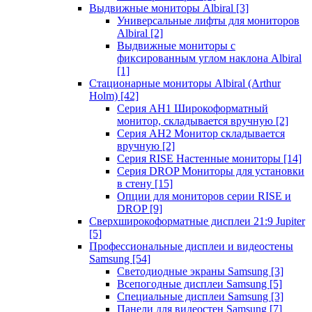
Выдвижные мониторы Albiral
[3]
Универсальные лифты для мониторов
Albiral
[2]
Выдвижные мониторы с
фиксированным углом наклона Albiral
[1]
Стационарные мониторы Albiral (Arthur
Holm)
[42]
Серия AH1 Широкоформатный
монитор, складывается вручную
[2]
Серия AH2 Монитор складывается
вручную
[2]
Серия RISE Настенные мониторы
[14]
Серия DROP Мониторы для установки
в стену
[15]
Опции для мониторов серии RISE и
DROP
[9]
Сверхширокоформатные дисплеи 21:9 Jupiter
[5]
Профессиональные дисплеи и видеостены
Samsung
[54]
Светодиодные экраны Samsung
[3]
Всепогодные дисплеи Samsung
[5]
Специальные дисплеи Samsung
[3]
Панели для видеостен Samsung
[7]