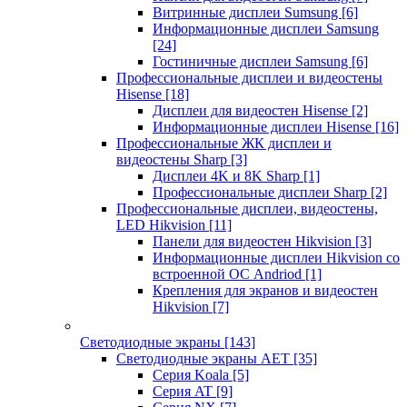
Витринные дисплеи Sumsung
[6]
Информационные дисплеи Samsung
[24]
Гостиничные дисплеи Samsung
[6]
Профессиональные дисплеи и видеостены
Hisense
[18]
Дисплеи для видеостен Hisense
[2]
Информационные дисплеи Hisense
[16]
Профессиональные ЖК дисплеи и
видеостены Sharp
[3]
Дисплеи 4K и 8K Sharp
[1]
Профессиональные дисплеи Sharp
[2]
Профессиональные дисплеи, видеостены,
LED Hikvision
[11]
Панели для видеостен Hikvision
[3]
Информационные дисплеи Hikvision со
встроенной ОС Andriod
[1]
Крепления для экранов и видеостен
Hikvision
[7]
Светодиодные экраны
[143]
Светодиодные экраны AET
[35]
Cерия Koala
[5]
Серия AT
[9]