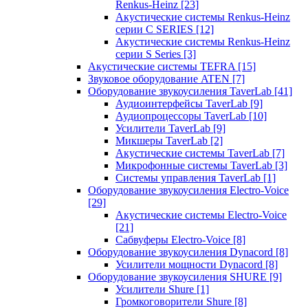
Renkus-Heinz
[23]
Акустические системы Renkus-Heinz
серии C SERIES
[12]
Акустические системы Renkus-Heinz
серии S Series
[3]
Акустические системы TEFRA
[15]
Звуковое оборудование ATEN
[7]
Оборудование звукоусиления TaverLab
[41]
Аудиоинтерфейсы TaverLab
[9]
Аудиопроцессоры TaverLab
[10]
Усилители TaverLab
[9]
Микшеры TaverLab
[2]
Акустические системы TaverLab
[7]
Микрофонные системы TaverLab
[3]
Системы управления TaverLab
[1]
Оборудование звукоусиления Electro-Voice
[29]
Акустические системы Electro-Voice
[21]
Сабвуферы Electro-Voice
[8]
Оборудование звукоусиления Dynacord
[8]
Усилители мощности Dynacord
[8]
Оборудование звукоусиления SHURE
[9]
Усилители Shure
[1]
Громкоговорители Shure
[8]