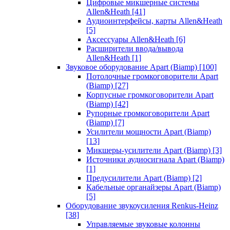
Цифровые микшерные системы
Allen&Heath
[41]
Аудиоинтерфейсы, карты Allen&Heath
[5]
Аксессуары Allen&Heath
[6]
Расширители ввода/вывода
Allen&Heath
[1]
Звуковое оборудование Apart (Biamp)
[100]
Потолочные громкоговорители Apart
(Biamp)
[27]
Корпусные громкоговорители Apart
(Biamp)
[42]
Рупорные громкоговорители Apart
(Biamp)
[7]
Усилители мощности Apart (Biamp)
[13]
Микшеры-усилители Apart (Biamp)
[3]
Источники аудиосигнала Apart (Biamp)
[1]
Предусилители Apart (Biamp)
[2]
Кабельные органайзеры Apart (Biamp)
[5]
Оборудование звукоусиления Renkus-Heinz
[38]
Управляемые звуковые колонны