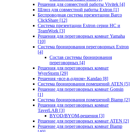
Решения для совместной работы Vivitek
[4]
Шлюз для совместной работы Extron
[1]
Беспроводная система презентации Barco
ClickShare
[12]
Система презентации Extron серии HC и
TeamWork
[3]
Решения для переговорных комнат Yamaha
[10]
Система бронирования переговорных Extron
[4]
Состав системы бронирования
переговорных
[4]
Решения для переговорных комнат
WyreStorm
[29]
Решения «все-в-одном» Kandao
[8]
Система бронирования помещений ATEN
[5]
Решение для переговорных комнат Gonsin
[1]
Система бронирования помещений Biamp
[2]
Решения для переговорных комнат
TaverLAB
[3]
BYOD/BYOM-решения
[3]
Решение для переговорных комнат ATEN
[2]
Решение для переговорных комнат Biamp
[40]