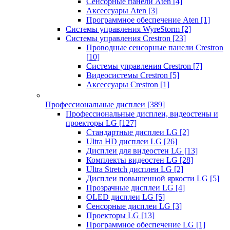
Сенсорные панели Aten
[4]
Аксессуары Aten
[3]
Программное обеспечение Aten
[1]
Системы управления WyreStorm
[2]
Системы управления Crestron
[23]
Проводные сенсорные панели Crestron
[10]
Системы управления Crestron
[7]
Видеосистемы Crestron
[5]
Аксессуары Crestron
[1]
Профессиональные дисплеи
[389]
Профессиональные дисплеи, видеостены и
проекторы LG
[127]
Стандартные дисплеи LG
[2]
Ultra HD дисплеи LG
[26]
Дисплеи для видеостен LG
[13]
Комплекты видеостен LG
[28]
Ultra Stretch дисплеи LG
[2]
Дисплеи повышенной яркости LG
[5]
Прозрачные дисплеи LG
[4]
OLED дисплеи LG
[5]
Сенсорные дисплеи LG
[3]
Проекторы LG
[13]
Программное обеспечение LG
[1]