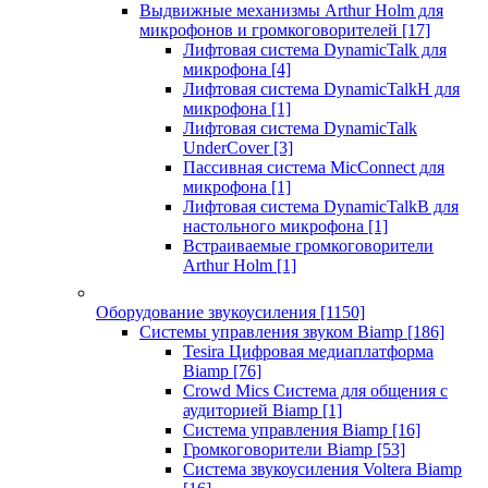
Выдвижные механизмы Arthur Holm для
микрофонов и громкоговорителей
[17]
Лифтовая система DynamicTalk для
микрофона
[4]
Лифтовая система DynamicTalkH для
микрофона
[1]
Лифтовая система DynamicTalk
UnderCover
[3]
Пассивная система MicConnect для
микрофона
[1]
Лифтовая система DynamicTalkB для
настольного микрофона
[1]
Встраиваемые громкоговорители
Arthur Holm
[1]
Оборудование звукоусиления
[1150]
Системы управления звуком Biamp
[186]
Tesira Цифровая медиаплатформа
Biamp
[76]
Crowd Mics Система для общения с
аудиторией Biamp
[1]
Система управления Biamp
[16]
Громкоговорители Biamp
[53]
Система звукоусиления Voltera Biamp