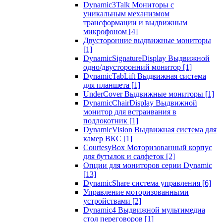
Dynamic3Talk Мониторы с
уникальным механизмом
трансформации и выдвижным
микрофоном
[4]
Двусторонние выдвижные мониторы
[1]
DynamicSignatureDisplay Выдвижной
одно/двусторонний монитор
[1]
DynamicTabLift Выдвижная система
для планшета
[1]
UnderCover Выдвижные мониторы
[1]
DynamicChairDisplay Выдвижной
монитор для встраивания в
подлокотник
[1]
DynamicVision Выдвижная система для
камер ВКС
[1]
CourtesyBox Моторизованный корпус
для бутылок и салфеток
[2]
Опции для мониторов серии Dynamic
[13]
DynamicShare система управления
[6]
Управление моторизованными
устройствами
[2]
Dynamic4 Выдвижной мультимедиа
стол переговоров
[1]