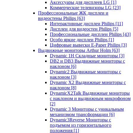
Аксессуары для дисплеев LG
[1]
Коммерческие телевизоры LG
[23]
Профессиональные ЖК дисплеи и
видеостены Philips
[63]
Интерактивные дисплеи Philips
[11]
Дисплеи для видеостен Philips
[5]
Профессиональные дисплеи Philips
[43]
Особо яркие дисплеи Philips
[1]
Цифровые вывески E-Paper Philips
[3]
Выдвижные мониторы Arthur Holm
[63]
Dynamic 1Н Складные мониторы
[3]
DB2 и DB3 Выдвижные мониторы с
наклоном
[6]
Dynamic2 Выдвижные мониторы с
наклоном
[3]
Dynamic X2 Выдвижные мониторы с
наклоном
[8]
DynamicX2Talk Выдвижные мониторы
с наклоном и выдвижным микрофоном
[2]
Dynamic 3 Мониторы с уникальным
механизмом трансформации
[6]
Dynamic3Reverse Мониторы с
подъемом из горизонтального
положения
[1]