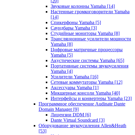
[20]
Звуковые колонны Yamaha
[14]
Настенные громкоговорители Yamaha
[14]
Спикерфоны Yamaha
[5]
Саундбары Yamaha
[3]
Студийные мониторы Yamaha
[8]
Трансляционные усилители мощности
Yamaha
[8]
Цифровые матричные процессоры
Yamaha
[5]
Акустические системы Yamaha
[65]
Портативные системы звукоусиления
Yamaha
[4]
Усилители Yamaha
[16]
Сетевые коммутаторы Yamaha
[12]
Аксессуары Yamaha
[1]
Микшерные консоли Yamaha
[40]
Интерфейсы и конвертеры Yamaha
[23]
Программное обеспечение Audinate Dante
Domain Manager
[9]
Лицензии DDM
[6]
Dante Virtual Soundcard
[3]
Оборудование звукоусиления Allen&Heath
[53]