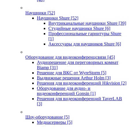
Наушники
[52]
Наушники Shure
[52]
Внутриканальные наушники Shure
[39]
Студийные наушники Shure
[6]
Профессиональные гарнитуры Shure
[1]
Аксессуары для наушников Shure
[6]
Оборудование для видеоконференцсвязи
[45]
Аудиорешение для переговорных комнат
Biamp
[31]
Решение для ВКС от WyreStorm
[5]
Выдвижные решения Arthur Holm
[3]
Решения для видеоконференций Hikvision
[2]
Оборудование для аудио- и
видеоконференций Gonsin
[1]
Решения для видеоконференций TaverLAB
[3]
Шоу-оборудование
[5]
Медиасерверы
[5]