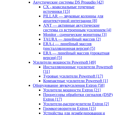
Акустические системы DS Proaudio
[42]
CX - коаксиальные точечные
источники
[15]
PILLAR — звуковые колонны для
архитектурной интеграции
[8]
ANT — активные акустические
системы со встроенным усилением
[4]
Monitor - сценические мониторы
[3]
TAURA — линейный массив
[2]
ERA-i — линейный массив
(инсталляционная версия)
[5]
ERA — линейный массив (прокатная
версия)
[5]
Усилители мощности Powersoft
[49]
Инсталляционные усилители Powersoft
[31]
Туровые усилители Powersoft
[17]
Компактные усилители Powersoft
[1]
Оборудование звукоусиления Extron
[58]
Усилители мощности Extron
[21]
Процессоры обработки сигналов (DSP)
Extron
[17]
Усилители-распределители Extron
[2]
Громкоговорители Extron
[15]
Устройства для деэмбедирования и