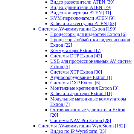
Видео разветвители ATEN
[30]
Видео удлинители ATEN
[79]
Видео конвертеры ATEN
[31]
KVM-переключатели ATEN
[9]
Кабели и аксессуары ATEN
[63]
Системы AV-коммутации Extron
[199]
Процессоры для видеостен Extron
[6]
Процессоры обработки видеосигналов
Extron
[22]
Коммутаторы Extron
[17]
Системы DTP Extron
[43]
USB для профессиональных AV-систем
Extron
[5]
Системы XTP Extron
[30]
Аудиооборудование Extron
[1]
Системы DXP Extron
[6]
Монтажные крепления Extron
[3]
Кабели и адаптеры Extron
[11]
Модульные матричные коммутаторы
Extron
[7]
Оптоволоконные удлинители Extron
[20]
Системы NAV Pro Extron
[28]
Системы AV-коммутации WyreStorm
[152]
Видео по IP WyreStorm
[35]