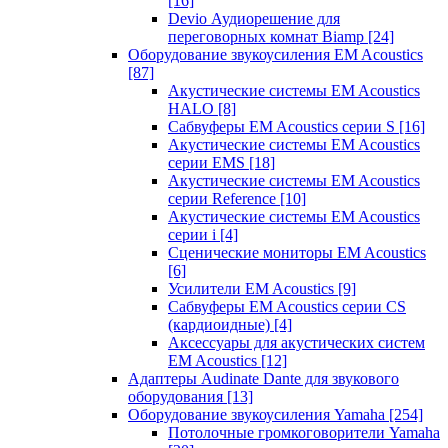
[16]
Devio Аудиорешение для
переговорных комнат Biamp
[24]
Оборудование звукоусиления EM Acoustics
[87]
Акустические системы EM Acoustics
HALO
[8]
Сабвуферы EM Acoustics серии S
[16]
Акустические системы EM Acoustics
серии EMS
[18]
Акустические системы EM Acoustics
серии Reference
[10]
Акустические системы EM Acoustics
серии i
[4]
Сценические мониторы EM Acoustics
[6]
Усилители EM Acoustics
[9]
Сабвуферы EM Acoustics серии CS
(кардиоидные)
[4]
Аксессуары для акустических систем
EM Acoustics
[12]
Адаптеры Audinate Dante для звукового
оборудования
[13]
Оборудование звукоусиления Yamaha
[254]
Потолочные громкоговорители Yamaha