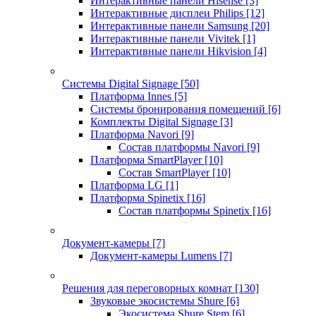
Интерактивные панели Hisense
[3]
Интерактивные дисплеи Philips
[12]
Интерактивные панели Samsung
[20]
Интерактивные панели Vivitek
[1]
Интерактивные панели Hikvision
[4]
Системы Digital Signage
[50]
Платформа Innes
[5]
Системы бронирования помещений
[6]
Комплекты Digital Signage
[3]
Платформа Navori
[9]
Состав платформы Navori
[9]
Платформа SmartPlayer
[10]
Состав SmartPlayer
[10]
Платформа LG
[1]
Платформа Spinetix
[16]
Состав платформы Spinetix
[16]
Документ-камеры
[7]
Документ-камеры Lumens
[7]
Решения для переговорных комнат
[130]
Звуковые экосистемы Shure
[6]
Экосистема Shure Stem
[6]