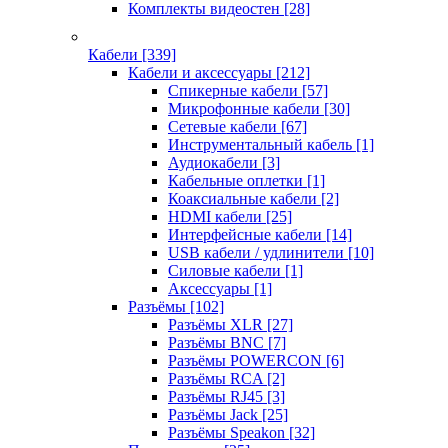
Комплекты видеостен
[28]
Кабели
[339]
Кабели и аксессуары
[212]
Спикерные кабели
[57]
Микрофонные кабели
[30]
Сетевые кабели
[67]
Инструментальный кабель
[1]
Аудиокабели
[3]
Кабельные оплетки
[1]
Коаксиальные кабели
[2]
HDMI кабели
[25]
Интерфейсные кабели
[14]
USB кабели / удлинители
[10]
Силовые кабели
[1]
Аксессуары
[1]
Разъёмы
[102]
Разъёмы XLR
[27]
Разъёмы BNC
[7]
Разъёмы POWERCON
[6]
Разъёмы RCA
[2]
Разъёмы RJ45
[3]
Разъёмы Jack
[25]
Разъёмы Speakon
[32]