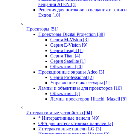
вещания ATEN
[4]
Решения для потокового вещания и записи
Extron
[10]
Проекторы
[51]
Проекторы Digital Projection
[38]
Серия M-Vision
[3]
Серия E-Vision
[9]
Серия Insight
[1]
Серия Titan
[4]
Серия Satellite
[1]
Объективы
[20]
Проекционные экраны Adeo
[3]
Серия Professional
[2]
Управление и аксессуары
[1]
Лампы и объективы для проекторов
[10]
Объективы
[2]
Лампы проекторов Hitachi, Maxell
[8]
Интерактивные устройства
[94]
* Интерактивные панели
[49]
OPS для интерактивных панелей
[2]
Интерактивные панели LG
[3]