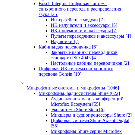
Bosch Integrus Цифровая система
синхронного перевода и распределения
звука
[25]
Интерфейсные модули
[7]
ИК-излучатели и аксессуары
[5]
ИК-приемники и аксессуары
[7]
Пульты переводчиков и аксессуары
[4]
Наушники
[2]
Кабины для переводчика
[6]
Закрытые кабины переводчиков
стандарта ISO 4043
[4]
Настольные кабины переводчиков
[2]
Цифровая ИК система синхронного
перевода Gonsin
[10]
Микрофонные системы и микрофоны
[1046]
Микрофоны, радиосистемы Shure
[622]
Аудиоэкосистема для конференций
Microflex Ecosystem
[55]
Экосистема Shure Stem
[6]
Микшеры и аудиопроцессоры Shure
[2]
Цифровая система Shure Axient Digital
[55]
Микрофоны Shure серии Microflex