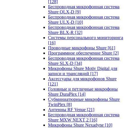
[128]
Беспроводная микрофонная система
Shure QLX-D
[9]
Беспроводная микрофонная система
Shure ULX-D
[10]
Беспроводная микрофонная система
Shure BLX-R
[32]
Системы персонального мониторинга
[16]
Проводные микрофоны Shure
[61]
Программное обеспечение Shure
[2]
Беспроводная микрофонная система
Shure SLX-D
[34]
Микрофоны Shure Motiv Digital для
записи и трансляций
[17]
Аксессуары для микрофонов Shure
[121]
Головные и петличные микрофоны
Shure DuraPlex
[14]
Субминиатюрные микрофоны Shure
TwinPlex
[8]
Антенны RF Venue
[21]
Беспроводная микрофонная система
Shure MXW NEXT 2
[16]
Микрофоны Shure Nexadyne
[10]