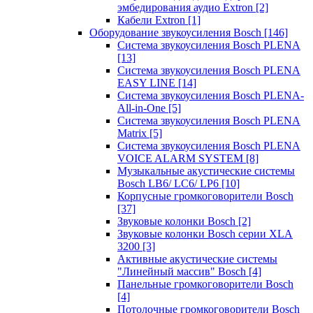
эмбедирования аудио Extron
[2]
Кабели Extron
[1]
Оборудование звукоусиления Bosch
[146]
Система звукоусиления Bosch PLENA
[13]
Система звукоусиления Bosch PLENA
EASY LINE
[14]
Система звукоусиления Bosch PLENA-
All-in-One
[5]
Система звукоусиления Bosch PLENA
Matrix
[5]
Система звукоусиления Bosch PLENA
VOICE ALARM SYSTEM
[8]
Музыкальные акустические системы
Bosch LB6/ LC6/ LP6
[10]
Корпусные громкоговорители Bosch
[37]
Звуковые колонки Bosch
[2]
Звуковые колонки Bosch серии XLA
3200
[3]
Активные акустические системы
"Линейный массив" Bosch
[4]
Панельные громкоговорители Bosch
[4]
Потолочные громкоговорители Bosch