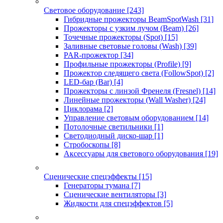
Световое оборудование
[243]
Гибридные прожекторы BeamSpotWash
[31]
Прожекторы с узким лучом (Beam)
[26]
Точечные прожекторы (Spot)
[15]
Заливные световые головы (Wash)
[39]
PAR-прожектор
[34]
Профильные прожекторы (Profile)
[9]
Прожектор следящего света (FollowSpot)
[2]
LED-бар (Bar)
[4]
Прожекторы с линзой Френеля (Fresnel)
[14]
Линейные прожекторы (Wall Washer)
[24]
Циклорама
[2]
Управление световым оборудованием
[14]
Потолочные светильники
[1]
Светодиодный диско-шар
[1]
Стробоскопы
[8]
Аксессуары для светового оборудования
[19]
Сценические спецэффекты
[15]
Генераторы тумана
[7]
Сценические вентиляторы
[3]
Жидкости для спецэффектов
[5]