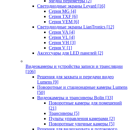
Медиа периметры
[2]
Светодиодные экраны Leyard
[16]
Серия MG
[4]
Серия TXF
[6]
Серия VEM
[6]
Светодиодные экраны LianTronics
[12]
Серия VA
[4]
Серия VL
[4]
Серия VH
[3]
Серия V
[1]
Аксессуары для LED панелей
[2]
Видеокамеры и устройства записи и трансляции
[106]
Решения для захвата и передачи видео
Lumens
[9]
Поворотные и стационарные камеры Lumens
[50]
Видеокамеры и трансиверы Bolin
[33]
Поворотные камеры для помещений
[21]
Трансиверы
[5]
Пульты управления камерами
[2]
Поворотные уличные камеры
[5]
Решения для видеозахвата и потокового