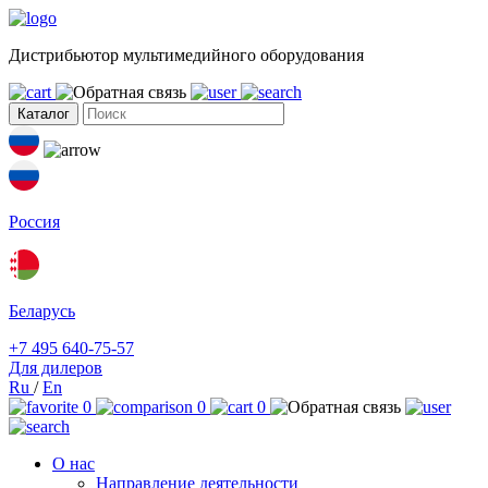
Дистрибьютор мультимедийного оборудования
Каталог
Россия
Беларусь
+7 495 640-75-57
Для дилеров
Ru
/
En
0
0
0
О нас
Направление деятельности