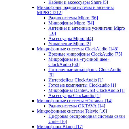
Кабели и аксессуары Shure
[5]
Микрофоны, радиосистемы и антенны
MIPRO
[212]
Радиосистемы Mipro
[96]
Микрофоны Mipro
[54]
Антенны и антенные усилители Mipro
[16]
Аксессуары Mipro
[44]
Управление Mipro
[2]
Микрофонные системы ClockAudio
[148]
Врезные микрофоны ClockAudio
[75]
Микрофоны на «гусиной шее»
ClockAudio
[60]
Потолочные микрофоны ClockAudio
[9]
Интерфейсы ClockAudio
[1]
Готовые комплекты Clockaudio
[1]
Микрофоны Dante/USB ClockAudio
[1]
Аксессуары Clockaudio
[1]
Микрофонные системы «Октава»
[14]
Радиосистемы OKTAVA
[14]
Микрофонные системы Televic
[16]
Цифровая беспроводная система связи
Unite
[16]
Микрофоны Biamp
[17]