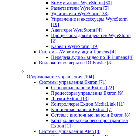
Коммутаторы WyreStorm
[30]
Разветвители WyreStorm
[5]
Удлинители WyreStorm
[38]
Управление и аксессуары WyreStorm
[19]
Адаптеры WyreStorm
[4]
Процессоры для видеостен WyreStorm
[2]
Кабели WyreStorm
[19]
Системы AV коммутации Lumens
[4]
Передача аудио / видео по IP Lumens
[4]
Видеоконтроллеры и ПО Forsite
[8]
Оборудование управления
[104]
Системы управления Extron
[71]
Сенсорные панели Extron
[22]
Процессоры управления Extron
[9]
Лючки Extron
[13]
Контроллеры Extron MediaLink
[11]
Кнопочные панели Extron
[7]
Сетевые кнопочные панели Extron
[8]
Контроллеры рабочего пространства
Extron
[1]
Системы управления Aten
[8]