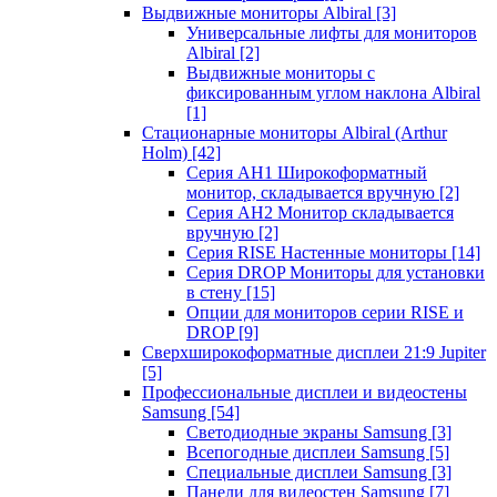
Выдвижные мониторы Albiral
[3]
Универсальные лифты для мониторов
Albiral
[2]
Выдвижные мониторы с
фиксированным углом наклона Albiral
[1]
Стационарные мониторы Albiral (Arthur
Holm)
[42]
Серия AH1 Широкоформатный
монитор, складывается вручную
[2]
Серия AH2 Монитор складывается
вручную
[2]
Серия RISE Настенные мониторы
[14]
Серия DROP Мониторы для установки
в стену
[15]
Опции для мониторов серии RISE и
DROP
[9]
Сверхширокоформатные дисплеи 21:9 Jupiter
[5]
Профессиональные дисплеи и видеостены
Samsung
[54]
Светодиодные экраны Samsung
[3]
Всепогодные дисплеи Samsung
[5]
Специальные дисплеи Samsung
[3]
Панели для видеостен Samsung
[7]