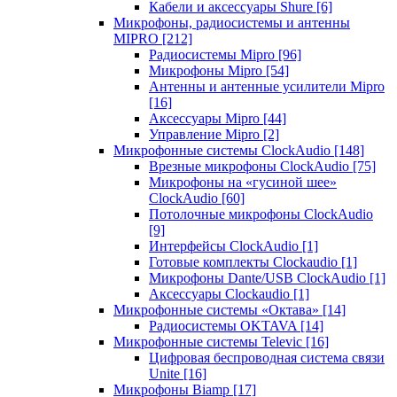
Кабели и аксессуары Shure
[6]
Микрофоны, радиосистемы и антенны
MIPRO
[212]
Радиосистемы Mipro
[96]
Микрофоны Mipro
[54]
Антенны и антенные усилители Mipro
[16]
Аксессуары Mipro
[44]
Управление Mipro
[2]
Микрофонные системы ClockAudio
[148]
Врезные микрофоны ClockAudio
[75]
Микрофоны на «гусиной шее»
ClockAudio
[60]
Потолочные микрофоны ClockAudio
[9]
Интерфейсы ClockAudio
[1]
Готовые комплекты Clockaudio
[1]
Микрофоны Dante/USB ClockAudio
[1]
Аксессуары Clockaudio
[1]
Микрофонные системы «Октава»
[14]
Радиосистемы OKTAVA
[14]
Микрофонные системы Televic
[16]
Цифровая беспроводная система связи
Unite
[16]
Микрофоны Biamp
[17]