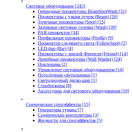
Световое оборудование
[243]
Гибридные прожекторы BeamSpotWash
[31]
Прожекторы с узким лучом (Beam)
[26]
Точечные прожекторы (Spot)
[15]
Заливные световые головы (Wash)
[39]
PAR-прожектор
[34]
Профильные прожекторы (Profile)
[9]
Прожектор следящего света (FollowSpot)
[2]
LED-бар (Bar)
[4]
Прожекторы с линзой Френеля (Fresnel)
[14]
Линейные прожекторы (Wall Washer)
[24]
Циклорама
[2]
Управление световым оборудованием
[14]
Потолочные светильники
[1]
Светодиодный диско-шар
[1]
Стробоскопы
[8]
Аксессуары для светового оборудования
[19]
Сценические спецэффекты
[15]
Генераторы тумана
[7]
Сценические вентиляторы
[3]
Жидкости для спецэффектов
[5]