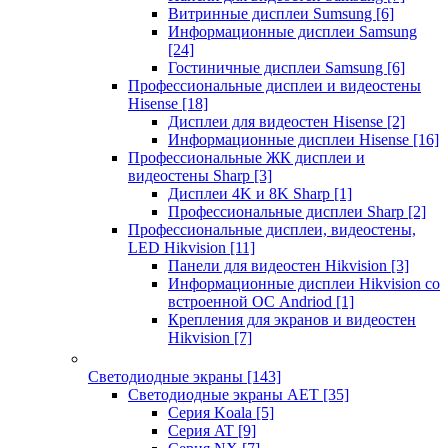
Витринные дисплеи Sumsung
[6]
Информационные дисплеи Samsung
[24]
Гостиничные дисплеи Samsung
[6]
Профессиональные дисплеи и видеостены
Hisense
[18]
Дисплеи для видеостен Hisense
[2]
Информационные дисплеи Hisense
[16]
Профессиональные ЖК дисплеи и
видеостены Sharp
[3]
Дисплеи 4K и 8K Sharp
[1]
Профессиональные дисплеи Sharp
[2]
Профессиональные дисплеи, видеостены,
LED Hikvision
[11]
Панели для видеостен Hikvision
[3]
Информационные дисплеи Hikvision со
встроенной ОС Andriod
[1]
Крепления для экранов и видеостен
Hikvision
[7]
Светодиодные экраны
[143]
Светодиодные экраны AET
[35]
Cерия Koala
[5]
Серия AT
[9]