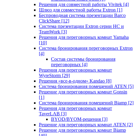
Решения для совместной работы Vivitek
[4]
Шлюз для совместной работы Extron
[1]
Беспроводная система презентации Barco
ClickShare
[12]
Система презентации Extron серии HC и
TeamWork
[3]
Решения для переговорных комнат Yamaha
[10]
Система бронирования переговорных Extron
[4]
Состав системы бронирования
переговорных
[4]
Решения для переговорных комнат
WyreStorm
[29]
Решения «все-в-одном» Kandao
[8]
Система бронирования помещений ATEN
[5]
Решение для переговорных комнат Gonsin
[1]
Система бронирования помещений Biamp
[2]
Решения для переговорных комнат
TaverLAB
[3]
BYOD/BYOM-решения
[3]
Решение для переговорных комнат ATEN
[2]
Решение для переговорных комнат Biamp
[40]