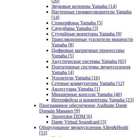
[20]
Звуковые колонны Yamaha
[14]
Настенные громкоговорители Yamaha
[14]
Спикерфоны Yamaha
[5]
Саундбары Yamaha
[3]
Студийные мониторы Yamaha
[8]
Трансляционные усилители мощности
Yamaha
[8]
Цифровые матричные процессоры
Yamaha
[5]
Акустические системы Yamaha
[65]
Портативные системы звукоусиления
Yamaha
[4]
Усилители Yamaha
[16]
Сетевые коммутаторы Yamaha
[12]
Аксессуары Yamaha
[1]
Микшерные консоли Yamaha
[40]
Интерфейсы и конвертеры Yamaha
[23]
Программное обеспечение Audinate Dante
Domain Manager
[9]
Лицензии DDM
[6]
Dante Virtual Soundcard
[3]
Оборудование звукоусиления Allen&Heath
[53]