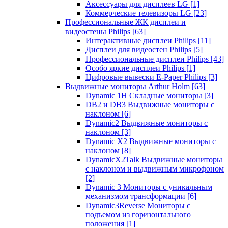
Аксессуары для дисплеев LG
[1]
Коммерческие телевизоры LG
[23]
Профессиональные ЖК дисплеи и
видеостены Philips
[63]
Интерактивные дисплеи Philips
[11]
Дисплеи для видеостен Philips
[5]
Профессиональные дисплеи Philips
[43]
Особо яркие дисплеи Philips
[1]
Цифровые вывески E-Paper Philips
[3]
Выдвижные мониторы Arthur Holm
[63]
Dynamic 1Н Складные мониторы
[3]
DB2 и DB3 Выдвижные мониторы с
наклоном
[6]
Dynamic2 Выдвижные мониторы с
наклоном
[3]
Dynamic X2 Выдвижные мониторы с
наклоном
[8]
DynamicX2Talk Выдвижные мониторы
с наклоном и выдвижным микрофоном
[2]
Dynamic 3 Мониторы с уникальным
механизмом трансформации
[6]
Dynamic3Reverse Мониторы с
подъемом из горизонтального
положения
[1]