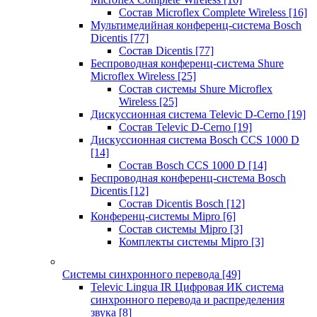
Состав Microflex Complete Wireless
[16]
Мультимедийная конференц-система Bosch
Dicentis
[77]
Состав Dicentis
[77]
Беспроводная конференц-система Shure
Microflex Wireless
[25]
Состав системы Shure Microflex
Wireless
[25]
Дискуссионная система Televic D-Cerno
[19]
Состав Televic D-Cerno
[19]
Дискуссионная система Bosch CCS 1000 D
[14]
Состав Bosch CCS 1000 D
[14]
Беспроводная конференц-система Bosch
Dicentis
[12]
Состав Dicentis Bosch
[12]
Конференц-системы Mipro
[6]
Состав системы Mipro
[3]
Комплекты системы Mipro
[3]
Системы синхронного перевода
[49]
Televic Lingua IR Цифровая ИК система
синхронного перевода и распределения
звука
[8]