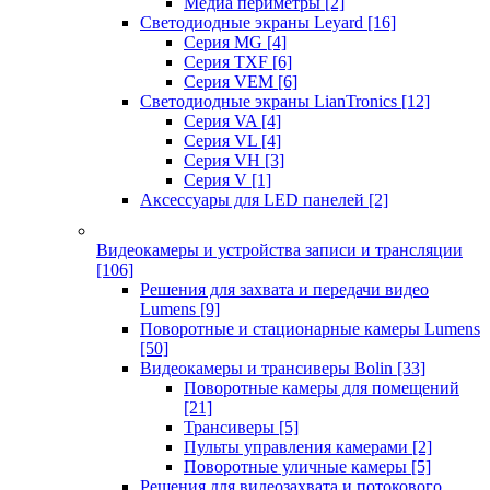
Медиа периметры
[2]
Светодиодные экраны Leyard
[16]
Серия MG
[4]
Серия TXF
[6]
Серия VEM
[6]
Светодиодные экраны LianTronics
[12]
Серия VA
[4]
Серия VL
[4]
Серия VH
[3]
Серия V
[1]
Аксессуары для LED панелей
[2]
Видеокамеры и устройства записи и трансляции
[106]
Решения для захвата и передачи видео
Lumens
[9]
Поворотные и стационарные камеры Lumens
[50]
Видеокамеры и трансиверы Bolin
[33]
Поворотные камеры для помещений
[21]
Трансиверы
[5]
Пульты управления камерами
[2]
Поворотные уличные камеры
[5]
Решения для видеозахвата и потокового