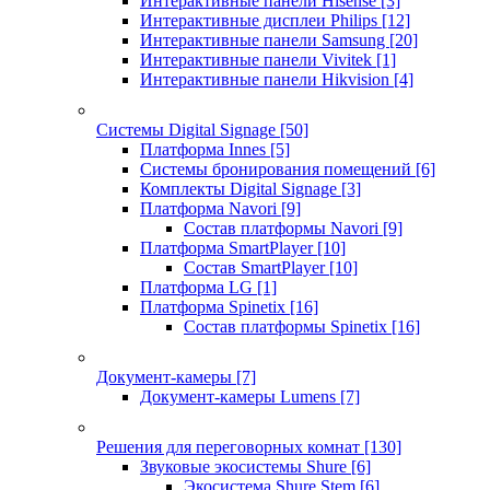
Интерактивные панели Hisense
[3]
Интерактивные дисплеи Philips
[12]
Интерактивные панели Samsung
[20]
Интерактивные панели Vivitek
[1]
Интерактивные панели Hikvision
[4]
Системы Digital Signage
[50]
Платформа Innes
[5]
Системы бронирования помещений
[6]
Комплекты Digital Signage
[3]
Платформа Navori
[9]
Состав платформы Navori
[9]
Платформа SmartPlayer
[10]
Состав SmartPlayer
[10]
Платформа LG
[1]
Платформа Spinetix
[16]
Состав платформы Spinetix
[16]
Документ-камеры
[7]
Документ-камеры Lumens
[7]
Решения для переговорных комнат
[130]
Звуковые экосистемы Shure
[6]
Экосистема Shure Stem
[6]