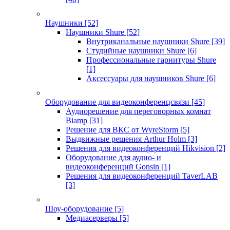
Наушники
[52]
Наушники Shure
[52]
Внутриканальные наушники Shure
[39]
Студийные наушники Shure
[6]
Профессиональные гарнитуры Shure
[1]
Аксессуары для наушников Shure
[6]
Оборудование для видеоконференцсвязи
[45]
Аудиорешение для переговорных комнат
Biamp
[31]
Решение для ВКС от WyreStorm
[5]
Выдвижные решения Arthur Holm
[3]
Решения для видеоконференций Hikvision
[2]
Оборудование для аудио- и
видеоконференций Gonsin
[1]
Решения для видеоконференций TaverLAB
[3]
Шоу-оборудование
[5]
Медиасерверы
[5]