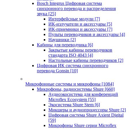
Bosch Integrus Цифровая система
синхронного перевода и распределения
звука
[25]
Интерфейсные модули
[7]
ИК-излучатели и аксессуары
[5]
ИК-приемники и аксессуары
[7]
Пульты переводчиков и аксессуары
[4]
Наушники
[2]
Кабины для переводчика
[6]
Закрытые кабины переводчиков
стандарта ISO 4043
[4]
Настольные кабины переводчиков
[2]
Цифровая ИК система синхронного
перевода Gonsin
[10]
Микрофонные системы и микрофоны
[1084]
Микрофоны, радиосистемы Shure
[660]
Аудиоэкосистема для конференций
Microflex Ecosystem
[55]
Экосистема Shure Stem
[6]
Микшеры и аудиопроцессоры Shure
[2]
Цифровая система Shure Axient Digital
[59]
Микрофоны Shure серии Microflex