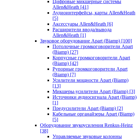
Цифровые микшерные системы
Allen&Heath
[41]
Аудиоинтерфейсы, карты Allen&Heath
[5]
Аксессуары Allen&Heath
[6]
Расширители ввода/вывода
Allen&Heath
[1]
Звуковое оборудование Apart (Biamp)
[100]
Потолочные громкоговорители Apart
(Biamp)
[27]
Корпусные громкоговорители Apart
(Biamp)
[42]
Рупорные громкоговорители Apart
(Biamp)
[7]
Усилители мощности Apart (Biamp)
[13]
Микшеры-усилители Apart (Biamp)
[3]
Источники аудиосигнала Apart (Biamp)
[1]
Предусилители Apart (Biamp)
[2]
Кабельные органайзеры Apart (Biamp)
[5]
Оборудование звукоусиления Renkus-Heinz
[38]
Управляемые звуковые колонны