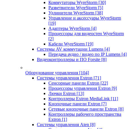
Коммутаторы WyreStorm
[30]
Разветвители WyreStorm
[5]
Удлинители WyreStorm
[38]
Управление и аксессуары WyreStorm
[19]
Адаптеры WyreStorm
[4]
Процессоры для видеостен WyreStorm
[2]
Кабели WyreStorm
[19]
Системы AV коммутации Lumens
[4]
Передача аудио / видео по IP Lumens
[4]
Видеоконтроллеры и ПО Forsite
[8]
Оборудование управления
[104]
Системы управления Extron
[71]
Сенсорные панели Extron
[22]
Процессоры управления Extron
[9]
Лючки Extron
[13]
Контроллеры Extron MediaLink
[11]
Кнопочные панели Extron
[7]
Сетевые кнопочные панели Extron
[8]
Контроллеры рабочего пространства
Extron
[1]
Системы управления Aten
[8]