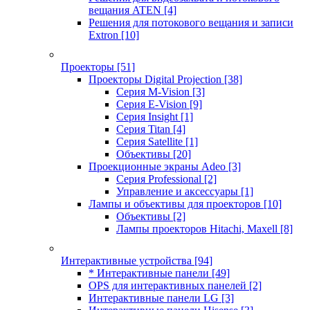
вещания ATEN
[4]
Решения для потокового вещания и записи
Extron
[10]
Проекторы
[51]
Проекторы Digital Projection
[38]
Серия M-Vision
[3]
Серия E-Vision
[9]
Серия Insight
[1]
Серия Titan
[4]
Серия Satellite
[1]
Объективы
[20]
Проекционные экраны Adeo
[3]
Серия Professional
[2]
Управление и аксессуары
[1]
Лампы и объективы для проекторов
[10]
Объективы
[2]
Лампы проекторов Hitachi, Maxell
[8]
Интерактивные устройства
[94]
* Интерактивные панели
[49]
OPS для интерактивных панелей
[2]
Интерактивные панели LG
[3]