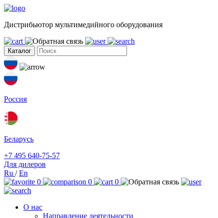
Дистрибьютор мультимедийного оборудования
Каталог
Россия
Беларусь
+7 495 640-75-57
Для дилеров
Ru
/
En
0
0
0
О нас
Направление деятельности