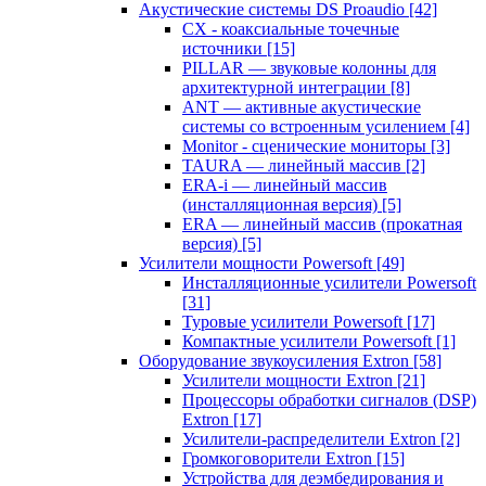
Акустические системы DS Proaudio
[42]
CX - коаксиальные точечные
источники
[15]
PILLAR — звуковые колонны для
архитектурной интеграции
[8]
ANT — активные акустические
системы со встроенным усилением
[4]
Monitor - сценические мониторы
[3]
TAURA — линейный массив
[2]
ERA-i — линейный массив
(инсталляционная версия)
[5]
ERA — линейный массив (прокатная
версия)
[5]
Усилители мощности Powersoft
[49]
Инсталляционные усилители Powersoft
[31]
Туровые усилители Powersoft
[17]
Компактные усилители Powersoft
[1]
Оборудование звукоусиления Extron
[58]
Усилители мощности Extron
[21]
Процессоры обработки сигналов (DSP)
Extron
[17]
Усилители-распределители Extron
[2]
Громкоговорители Extron
[15]
Устройства для деэмбедирования и