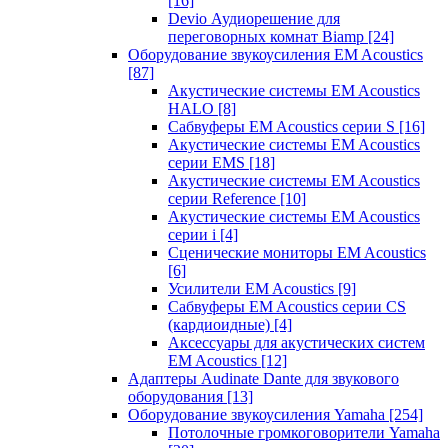
[16]
Devio Аудиорешение для
переговорных комнат Biamp
[24]
Оборудование звукоусиления EM Acoustics
[87]
Акустические системы EM Acoustics
HALO
[8]
Сабвуферы EM Acoustics серии S
[16]
Акустические системы EM Acoustics
серии EMS
[18]
Акустические системы EM Acoustics
серии Reference
[10]
Акустические системы EM Acoustics
серии i
[4]
Сценические мониторы EM Acoustics
[6]
Усилители EM Acoustics
[9]
Сабвуферы EM Acoustics серии CS
(кардиоидные)
[4]
Аксессуары для акустических систем
EM Acoustics
[12]
Адаптеры Audinate Dante для звукового
оборудования
[13]
Оборудование звукоусиления Yamaha
[254]
Потолочные громкоговорители Yamaha