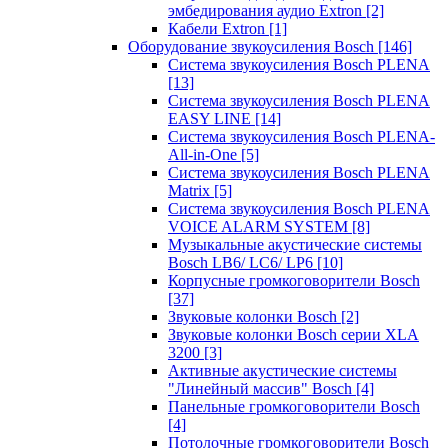
эмбедирования аудио Extron
[2]
Кабели Extron
[1]
Оборудование звукоусиления Bosch
[146]
Система звукоусиления Bosch PLENA
[13]
Система звукоусиления Bosch PLENA
EASY LINE
[14]
Система звукоусиления Bosch PLENA-
All-in-One
[5]
Система звукоусиления Bosch PLENA
Matrix
[5]
Система звукоусиления Bosch PLENA
VOICE ALARM SYSTEM
[8]
Музыкальные акустические системы
Bosch LB6/ LC6/ LP6
[10]
Корпусные громкоговорители Bosch
[37]
Звуковые колонки Bosch
[2]
Звуковые колонки Bosch серии XLA
3200
[3]
Активные акустические системы
"Линейный массив" Bosch
[4]
Панельные громкоговорители Bosch
[4]
Потолочные громкоговорители Bosch