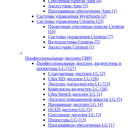
Сенсорные панели Aten
[4]
Аксессуары Aten
[3]
Программное обеспечение Aten
[1]
Системы управления WyreStorm
[2]
Системы управления Crestron
[23]
Проводные сенсорные панели Crestron
[10]
Системы управления Crestron
[7]
Видеосистемы Crestron
[5]
Аксессуары Crestron
[1]
Профессиональные дисплеи
[389]
Профессиональные дисплеи, видеостены и
проекторы LG
[127]
Стандартные дисплеи LG
[2]
Ultra HD дисплеи LG
[26]
Дисплеи для видеостен LG
[13]
Комплекты видеостен LG
[28]
Ultra Stretch дисплеи LG
[2]
Дисплеи повышенной яркости LG
[5]
Прозрачные дисплеи LG
[4]
OLED дисплеи LG
[5]
Сенсорные дисплеи LG
[3]
Проекторы LG
[13]
Программное обеспечение LG
[1]