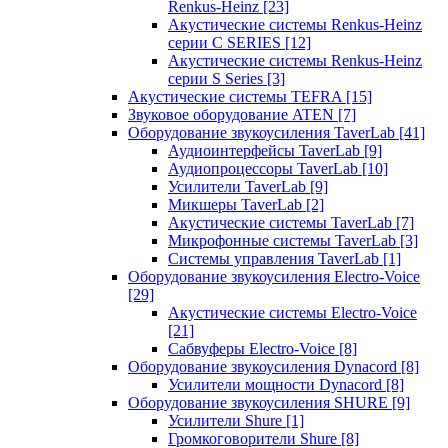
Renkus-Heinz
[23]
Акустические системы Renkus-Heinz
серии C SERIES
[12]
Акустические системы Renkus-Heinz
серии S Series
[3]
Акустические системы TEFRA
[15]
Звуковое оборудование ATEN
[7]
Оборудование звукоусиления TaverLab
[41]
Аудиоинтерфейсы TaverLab
[9]
Аудиопроцессоры TaverLab
[10]
Усилители TaverLab
[9]
Микшеры TaverLab
[2]
Акустические системы TaverLab
[7]
Микрофонные системы TaverLab
[3]
Системы управления TaverLab
[1]
Оборудование звукоусиления Electro-Voice
[29]
Акустические системы Electro-Voice
[21]
Сабвуферы Electro-Voice
[8]
Оборудование звукоусиления Dynacord
[8]
Усилители мощности Dynacord
[8]
Оборудование звукоусиления SHURE
[9]
Усилители Shure
[1]
Громкоговорители Shure
[8]