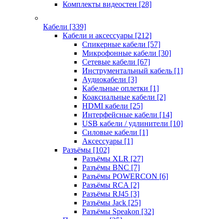
Комплекты видеостен
[28]
Кабели
[339]
Кабели и аксессуары
[212]
Спикерные кабели
[57]
Микрофонные кабели
[30]
Сетевые кабели
[67]
Инструментальный кабель
[1]
Аудиокабели
[3]
Кабельные оплетки
[1]
Коаксиальные кабели
[2]
HDMI кабели
[25]
Интерфейсные кабели
[14]
USB кабели / удлинители
[10]
Силовые кабели
[1]
Аксессуары
[1]
Разъёмы
[102]
Разъёмы XLR
[27]
Разъёмы BNC
[7]
Разъёмы POWERCON
[6]
Разъёмы RCA
[2]
Разъёмы RJ45
[3]
Разъёмы Jack
[25]
Разъёмы Speakon
[32]