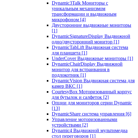
Dynamic3Talk Мониторы с
уникальным механизмом
трансформации и выдвижным
микрофоном
[4]
Двусторонние выдвижные мониторы
[1]
DynamicSignatureDisplay Выдвижной
одно/двусторонний монитор
[1]
DynamicTabLift Выдвижная система
для планшета
[1]
UnderCover Выдвижные мониторы
[1]
DynamicChairDisplay Выдвижной
монитор для встраивания в
подлокотник
[1]
DynamicVision Выдвижная система для
камер ВКС
[1]
CourtesyBox Моторизованный корпус
для бутылок и салфеток
[2]
Опции для мониторов серии Dynamic
[13]
DynamicShare система управления
[6]
Управление моторизованными
устройствами
[2]
Dynamic4 Выдвижной мультимедиа
стол переговоров
[1]