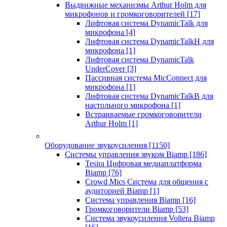
Выдвижные механизмы Arthur Holm для
микрофонов и громкоговорителей
[17]
Лифтовая система DynamicTalk для
микрофона
[4]
Лифтовая система DynamicTalkH для
микрофона
[1]
Лифтовая система DynamicTalk
UnderCover
[3]
Пассивная система MicConnect для
микрофона
[1]
Лифтовая система DynamicTalkB для
настольного микрофона
[1]
Встраиваемые громкоговорители
Arthur Holm
[1]
Оборудование звукоусиления
[1150]
Системы управления звуком Biamp
[186]
Tesira Цифровая медиаплатформа
Biamp
[76]
Crowd Mics Система для общения с
аудиторией Biamp
[1]
Система управления Biamp
[16]
Громкоговорители Biamp
[53]
Система звукоусиления Voltera Biamp