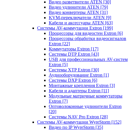
Видео разветвители ATEN
[30]
Видео удлинители ATEN
[79]
Видео конвертеры ATEN
[31]
KVM-переключатели ATEN
[9]
Кабели и аксессуары ATEN
[63]
Системы AV-коммутации Extron
[199]
Процессоры для видеостен Extron
[6]
Процессоры обработки видеосигналов
Extron
[22]
Коммутаторы Extron
[17]
Системы DTP Extron
[43]
USB для профессиональных AV-систем
Extron
[5]
Системы XTP Extron
[30]
Аудиооборудование Extron
[1]
Системы DXP Extron
[6]
Монтажные крепления Extron
[3]
Кабели и адаптеры Extron
[11]
Модульные матричные коммутаторы
Extron
[7]
Оптоволоконные удлинители Extron
[20]
Системы NAV Pro Extron
[28]
Системы AV-коммутации WyreStorm
[152]
Видео по IP WyreStorm
[35]