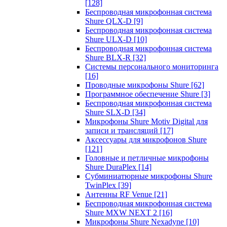
[128]
Беспроводная микрофонная система
Shure QLX-D
[9]
Беспроводная микрофонная система
Shure ULX-D
[10]
Беспроводная микрофонная система
Shure BLX-R
[32]
Системы персонального мониторинга
[16]
Проводные микрофоны Shure
[62]
Программное обеспечение Shure
[3]
Беспроводная микрофонная система
Shure SLX-D
[34]
Микрофоны Shure Motiv Digital для
записи и трансляций
[17]
Аксессуары для микрофонов Shure
[121]
Головные и петличные микрофоны
Shure DuraPlex
[14]
Субминиатюрные микрофоны Shure
TwinPlex
[39]
Антенны RF Venue
[21]
Беспроводная микрофонная система
Shure MXW NEXT 2
[16]
Микрофоны Shure Nexadyne
[10]