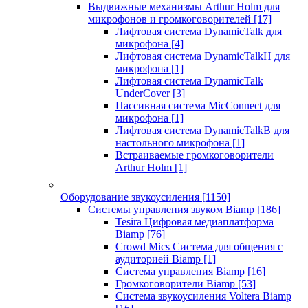
Выдвижные механизмы Arthur Holm для
микрофонов и громкоговорителей
[17]
Лифтовая система DynamicTalk для
микрофона
[4]
Лифтовая система DynamicTalkH для
микрофона
[1]
Лифтовая система DynamicTalk
UnderCover
[3]
Пассивная система MicConnect для
микрофона
[1]
Лифтовая система DynamicTalkB для
настольного микрофона
[1]
Встраиваемые громкоговорители
Arthur Holm
[1]
Оборудование звукоусиления
[1150]
Системы управления звуком Biamp
[186]
Tesira Цифровая медиаплатформа
Biamp
[76]
Crowd Mics Система для общения с
аудиторией Biamp
[1]
Система управления Biamp
[16]
Громкоговорители Biamp
[53]
Система звукоусиления Voltera Biamp