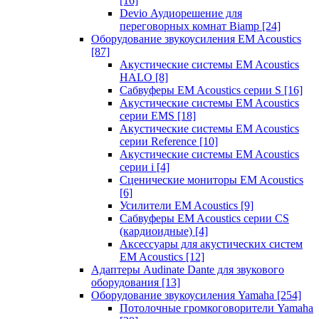
[16]
Devio Аудиорешение для
переговорных комнат Biamp
[24]
Оборудование звукоусиления EM Acoustics
[87]
Акустические системы EM Acoustics
HALO
[8]
Сабвуферы EM Acoustics серии S
[16]
Акустические системы EM Acoustics
серии EMS
[18]
Акустические системы EM Acoustics
серии Reference
[10]
Акустические системы EM Acoustics
серии i
[4]
Сценические мониторы EM Acoustics
[6]
Усилители EM Acoustics
[9]
Сабвуферы EM Acoustics серии CS
(кардиоидные)
[4]
Аксессуары для акустических систем
EM Acoustics
[12]
Адаптеры Audinate Dante для звукового
оборудования
[13]
Оборудование звукоусиления Yamaha
[254]
Потолочные громкоговорители Yamaha