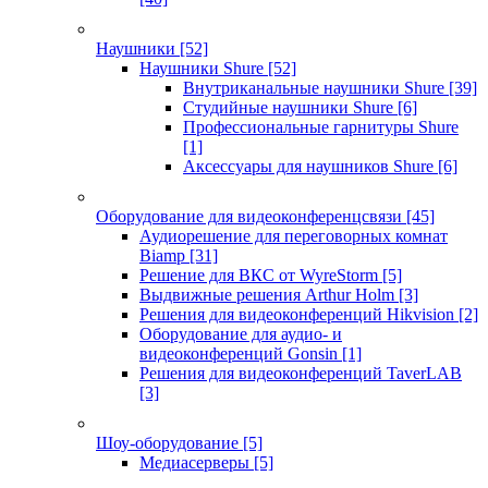
Наушники
[52]
Наушники Shure
[52]
Внутриканальные наушники Shure
[39]
Студийные наушники Shure
[6]
Профессиональные гарнитуры Shure
[1]
Аксессуары для наушников Shure
[6]
Оборудование для видеоконференцсвязи
[45]
Аудиорешение для переговорных комнат
Biamp
[31]
Решение для ВКС от WyreStorm
[5]
Выдвижные решения Arthur Holm
[3]
Решения для видеоконференций Hikvision
[2]
Оборудование для аудио- и
видеоконференций Gonsin
[1]
Решения для видеоконференций TaverLAB
[3]
Шоу-оборудование
[5]
Медиасерверы
[5]