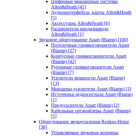
Цифровые микшерные системы
Allen&Heath
[41]
Аудиоинтерфейсы, карты Allen&Heath
[5]
Аксессуары Allen&Heath
[6]
Расширители ввода/вывода
Allen&Heath
[1]
Звуковое оборудование Apart (Biamp)
[100]
Потолочные громкоговорители Apart
(Biamp)
[27]
Корпусные громкоговорители Apart
(Biamp)
[42]
Рупорные громкоговорители Apart
(Biamp)
[7]
Усилители мощности Apart (Biamp)
[13]
Микшеры-усилители Apart (Biamp)
[3]
Источники аудиосигнала Apart (Biamp)
[1]
Предусилители Apart (Biamp)
[2]
Кабельные органайзеры Apart (Biamp)
[5]
Оборудование звукоусиления Renkus-Heinz
[38]
Управляемые звуковые колонны