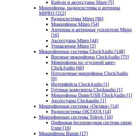
Кабели и аксессуары Shure
[5]
Микрофоны, радиосистемы и антенны
MIPRO
[212]
Радиосистемы Mipro
[96]
Микрофоны Mipro
[54]
Антенны и антенные усилители Mipro
[16]
Аксессуары Mipro
[44]
Управление Mipro
[2]
Микрофонные системы ClockAudio
[148]
Врезные микрофоны ClockAudio
[75]
Микрофоны на «гусиной шее»
ClockAudio
[60]
Потолочные микрофоны ClockAudio
[9]
Интерфейсы ClockAudio
[1]
Готовые комплекты Clockaudio
[1]
Микрофоны Dante/USB ClockAudio
[1]
Аксессуары Clockaudio
[1]
Микрофонные системы «Октава»
[14]
Радиосистемы OKTAVA
[14]
Микрофонные системы Televic
[16]
Цифровая беспроводная система связи
Unite
[16]
Микрофоны Biamp
[17]