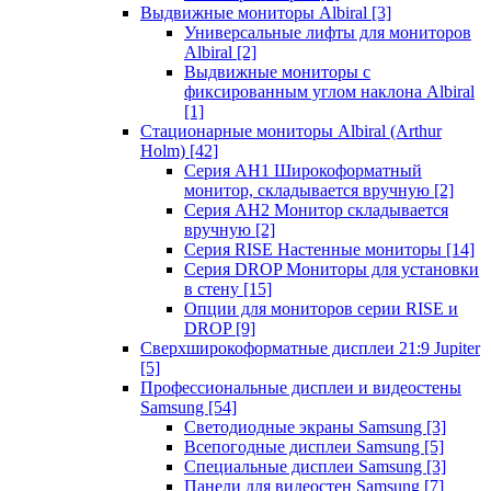
Выдвижные мониторы Albiral
[3]
Универсальные лифты для мониторов
Albiral
[2]
Выдвижные мониторы с
фиксированным углом наклона Albiral
[1]
Стационарные мониторы Albiral (Arthur
Holm)
[42]
Серия AH1 Широкоформатный
монитор, складывается вручную
[2]
Серия AH2 Монитор складывается
вручную
[2]
Серия RISE Настенные мониторы
[14]
Серия DROP Мониторы для установки
в стену
[15]
Опции для мониторов серии RISE и
DROP
[9]
Сверхширокоформатные дисплеи 21:9 Jupiter
[5]
Профессиональные дисплеи и видеостены
Samsung
[54]
Светодиодные экраны Samsung
[3]
Всепогодные дисплеи Samsung
[5]
Специальные дисплеи Samsung
[3]
Панели для видеостен Samsung
[7]