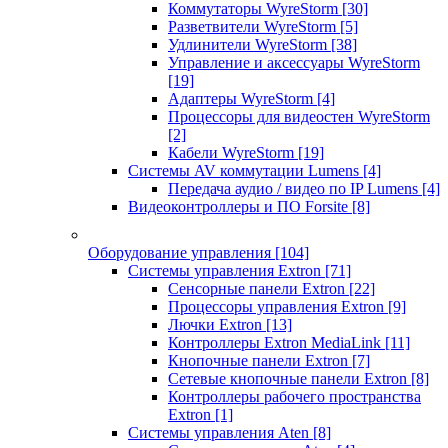
Коммутаторы WyreStorm
[30]
Разветвители WyreStorm
[5]
Удлинители WyreStorm
[38]
Управление и аксессуары WyreStorm
[19]
Адаптеры WyreStorm
[4]
Процессоры для видеостен WyreStorm
[2]
Кабели WyreStorm
[19]
Системы AV коммутации Lumens
[4]
Передача аудио / видео по IP Lumens
[4]
Видеоконтроллеры и ПО Forsite
[8]
Оборудование управления
[104]
Системы управления Extron
[71]
Сенсорные панели Extron
[22]
Процессоры управления Extron
[9]
Лючки Extron
[13]
Контроллеры Extron MediaLink
[11]
Кнопочные панели Extron
[7]
Сетевые кнопочные панели Extron
[8]
Контроллеры рабочего пространства
Extron
[1]
Системы управления Aten
[8]