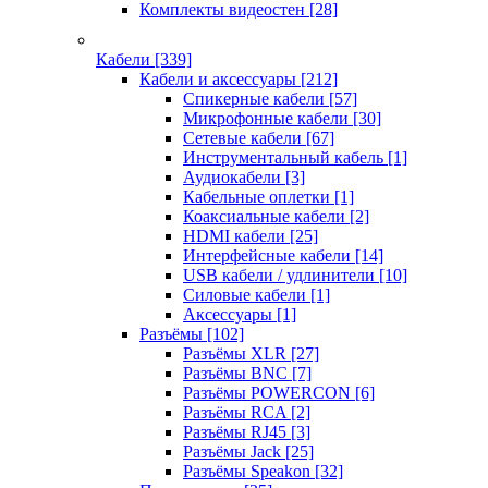
Комплекты видеостен
[28]
Кабели
[339]
Кабели и аксессуары
[212]
Спикерные кабели
[57]
Микрофонные кабели
[30]
Сетевые кабели
[67]
Инструментальный кабель
[1]
Аудиокабели
[3]
Кабельные оплетки
[1]
Коаксиальные кабели
[2]
HDMI кабели
[25]
Интерфейсные кабели
[14]
USB кабели / удлинители
[10]
Силовые кабели
[1]
Аксессуары
[1]
Разъёмы
[102]
Разъёмы XLR
[27]
Разъёмы BNC
[7]
Разъёмы POWERCON
[6]
Разъёмы RCA
[2]
Разъёмы RJ45
[3]
Разъёмы Jack
[25]
Разъёмы Speakon
[32]