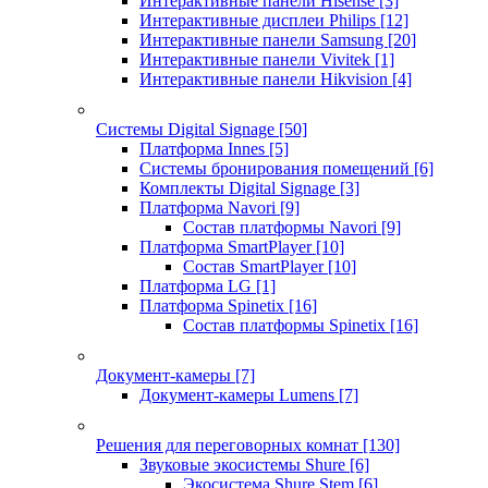
Интерактивные панели Hisense
[3]
Интерактивные дисплеи Philips
[12]
Интерактивные панели Samsung
[20]
Интерактивные панели Vivitek
[1]
Интерактивные панели Hikvision
[4]
Системы Digital Signage
[50]
Платформа Innes
[5]
Системы бронирования помещений
[6]
Комплекты Digital Signage
[3]
Платформа Navori
[9]
Состав платформы Navori
[9]
Платформа SmartPlayer
[10]
Состав SmartPlayer
[10]
Платформа LG
[1]
Платформа Spinetix
[16]
Состав платформы Spinetix
[16]
Документ-камеры
[7]
Документ-камеры Lumens
[7]
Решения для переговорных комнат
[130]
Звуковые экосистемы Shure
[6]
Экосистема Shure Stem
[6]