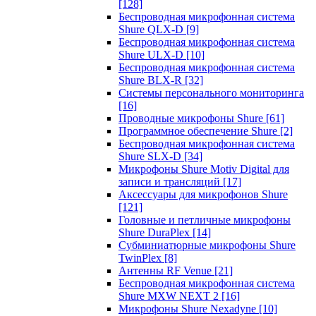
[128]
Беспроводная микрофонная система
Shure QLX-D
[9]
Беспроводная микрофонная система
Shure ULX-D
[10]
Беспроводная микрофонная система
Shure BLX-R
[32]
Системы персонального мониторинга
[16]
Проводные микрофоны Shure
[61]
Программное обеспечение Shure
[2]
Беспроводная микрофонная система
Shure SLX-D
[34]
Микрофоны Shure Motiv Digital для
записи и трансляций
[17]
Аксессуары для микрофонов Shure
[121]
Головные и петличные микрофоны
Shure DuraPlex
[14]
Субминиатюрные микрофоны Shure
TwinPlex
[8]
Антенны RF Venue
[21]
Беспроводная микрофонная система
Shure MXW NEXT 2
[16]
Микрофоны Shure Nexadyne
[10]