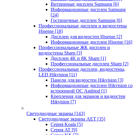
Витринные дисплеи Sumsung
[6]
Информационные дисплеи Samsung
[24]
Гостиничные дисплеи Samsung
[6]
Профессиональные дисплеи и видеостены
Hisense
[18]
Дисплеи для видеостен Hisense
[2]
Информационные дисплеи Hisense
[16]
Профессиональные ЖК дисплеи и
видеостены Sharp
[3]
Дисплеи 4K и 8K Sharp
[1]
Профессиональные дисплеи Sharp
[2]
Профессиональные дисплеи, видеостены,
LED Hikvision
[11]
Панели для видеостен Hikvision
[3]
Информационные дисплеи Hikvision со
встроенной ОС Andriod
[1]
Крепления для экранов и видеостен
Hikvision
[7]
Светодиодные экраны
[143]
Светодиодные экраны AET
[35]
Cерия Koala
[5]
Серия AT
[9]