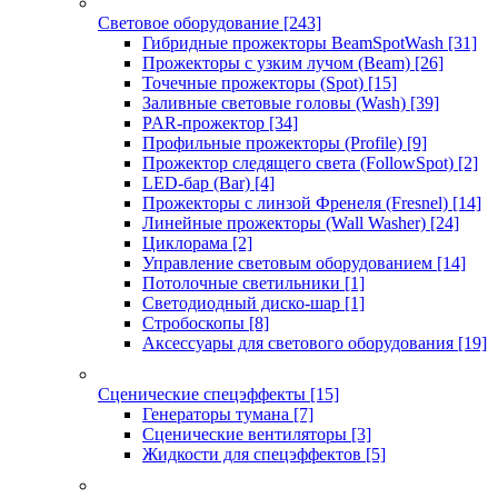
Световое оборудование
[243]
Гибридные прожекторы BeamSpotWash
[31]
Прожекторы с узким лучом (Beam)
[26]
Точечные прожекторы (Spot)
[15]
Заливные световые головы (Wash)
[39]
PAR-прожектор
[34]
Профильные прожекторы (Profile)
[9]
Прожектор следящего света (FollowSpot)
[2]
LED-бар (Bar)
[4]
Прожекторы с линзой Френеля (Fresnel)
[14]
Линейные прожекторы (Wall Washer)
[24]
Циклорама
[2]
Управление световым оборудованием
[14]
Потолочные светильники
[1]
Светодиодный диско-шар
[1]
Стробоскопы
[8]
Аксессуары для светового оборудования
[19]
Сценические спецэффекты
[15]
Генераторы тумана
[7]
Сценические вентиляторы
[3]
Жидкости для спецэффектов
[5]