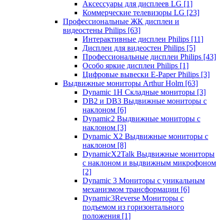
Аксессуары для дисплеев LG
[1]
Коммерческие телевизоры LG
[23]
Профессиональные ЖК дисплеи и
видеостены Philips
[63]
Интерактивные дисплеи Philips
[11]
Дисплеи для видеостен Philips
[5]
Профессиональные дисплеи Philips
[43]
Особо яркие дисплеи Philips
[1]
Цифровые вывески E-Paper Philips
[3]
Выдвижные мониторы Arthur Holm
[63]
Dynamic 1Н Складные мониторы
[3]
DB2 и DB3 Выдвижные мониторы с
наклоном
[6]
Dynamic2 Выдвижные мониторы с
наклоном
[3]
Dynamic X2 Выдвижные мониторы с
наклоном
[8]
DynamicX2Talk Выдвижные мониторы
с наклоном и выдвижным микрофоном
[2]
Dynamic 3 Мониторы с уникальным
механизмом трансформации
[6]
Dynamic3Reverse Мониторы с
подъемом из горизонтального
положения
[1]