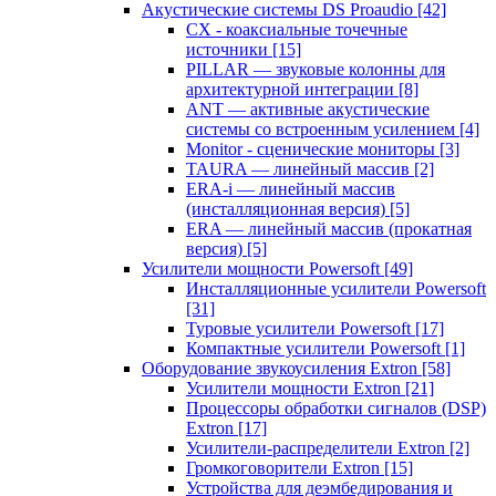
Акустические системы DS Proaudio
[42]
CX - коаксиальные точечные
источники
[15]
PILLAR — звуковые колонны для
архитектурной интеграции
[8]
ANT — активные акустические
системы со встроенным усилением
[4]
Monitor - сценические мониторы
[3]
TAURA — линейный массив
[2]
ERA-i — линейный массив
(инсталляционная версия)
[5]
ERA — линейный массив (прокатная
версия)
[5]
Усилители мощности Powersoft
[49]
Инсталляционные усилители Powersoft
[31]
Туровые усилители Powersoft
[17]
Компактные усилители Powersoft
[1]
Оборудование звукоусиления Extron
[58]
Усилители мощности Extron
[21]
Процессоры обработки сигналов (DSP)
Extron
[17]
Усилители-распределители Extron
[2]
Громкоговорители Extron
[15]
Устройства для деэмбедирования и