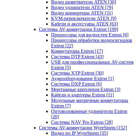
Видео разветвители ATEN
[30]
Видео удлинители ATEN
[79]
Видео конвертеры ATEN
[31]
KVM-переключатели ATEN
[9]
Кабели и аксессуары ATEN
[63]
Системы AV-коммутации Extron
[199]
Процессоры для видеостен Extron
[6]
Процессоры обработки видеосигналов
Extron
[22]
Коммутаторы Extron
[17]
Системы DTP Extron
[43]
USB для профессиональных AV-систем
Extron
[5]
Системы XTP Extron
[30]
Аудиооборудование Extron
[1]
Системы DXP Extron
[6]
Монтажные крепления Extron
[3]
Кабели и адаптеры Extron
[11]
Модульные матричные коммутаторы
Extron
[7]
Оптоволоконные удлинители Extron
[20]
Системы NAV Pro Extron
[28]
Системы AV-коммутации WyreStorm
[152]
Видео по IP WyreStorm
[35]