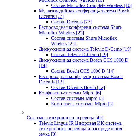
Состав Microflex Complete Wireless
[16]
Мультимедийная конференц-система Bosch
Dicentis
[77]
Состав Dicentis
[77]
Беспроводная конференц-система Shure
Microflex Wireless
[25]
Состав системы Shure Microflex
Wireless
[25]
Дискуссионная система Televic D-Cerno
[19]
Состав Televic D-Cerno
[19]
Дискуссионная система Bosch CCS 1000 D
[14]
Состав Bosch CCS 1000 D
[14]
Беспроводная конференц-система Bosch
Dicentis
[12]
Состав Dicentis Bosch
[12]
Конференц-системы Mipro
[6]
Состав системы Mipro
[3]
Комплекты системы Mipro
[3]
Системы синхронного перевода
[49]
Televic Lingua IR Цифровая ИК система
синхронного перевода и распределения
звука
[8]