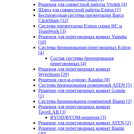
Решения для совместной работы Vivitek
[4]
Шлюз для совместной работы Extron
[1]
Беспроводная система презентации Barco
ClickShare
[12]
Система презентации Extron серии HC и
TeamWork
[3]
Решения для переговорных комнат Yamaha
[10]
Система бронирования переговорных Extron
[4]
Состав системы бронирования
переговорных
[4]
Решения для переговорных комнат
WyreStorm
[29]
Решения «все-в-одном» Kandao
[8]
Система бронирования помещений ATEN
[5]
Решение для переговорных комнат Gonsin
[1]
Система бронирования помещений Biamp
[2]
Решения для переговорных комнат
TaverLAB
[3]
BYOD/BYOM-решения
[3]
Решение для переговорных комнат ATEN
[2]
Решение для переговорных комнат Biamp
[40]