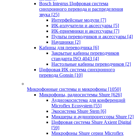
Bosch Integrus Цифровая система
синхронного перевода и распределения
звука
[25]
Интерфейсные модули
[7]
ИК-излучатели и аксессуары
[5]
ИК-приемники и аксессуары
[7]
Пульты переводчиков и аксессуары
[4]
Наушники
[2]
Кабины для переводчика
[6]
Закрытые кабины переводчиков
стандарта ISO 4043
[4]
Настольные кабины переводчиков
[2]
Цифровая ИК система синхронного
перевода Gonsin
[10]
Микрофонные системы и микрофоны
[1050]
Микрофоны, радиосистемы Shure
[626]
Аудиоэкосистема для конференций
Microflex Ecosystem
[55]
Экосистема Shure Stem
[6]
Микшеры и аудиопроцессоры Shure
[2]
Цифровая система Shure Axient Digital
[59]
Микрофоны Shure серии Microflex