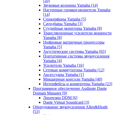
[20]
Звуковые колонны Yamaha
[14]
Настенные громкоговорители Yamaha
[14]
Спикерфоны Yamaha
[5]
Саундбары Yamaha
[3]
Студийные мониторы Yamaha
[8]
Трансляционные усилители мощности
Yamaha
[8]
Цифровые матричные процессоры
Yamaha
[5]
Акустические системы Yamaha
[65]
Портативные системы звукоусиления
Yamaha
[4]
Усилители Yamaha
[16]
Сетевые коммутаторы Yamaha
[12]
Аксессуары Yamaha
[1]
Микшерные консоли Yamaha
[40]
Интерфейсы и конвертеры Yamaha
[23]
Программное обеспечение Audinate Dante
Domain Manager
[9]
Лицензии DDM
[6]
Dante Virtual Soundcard
[3]
Оборудование звукоусиления Allen&Heath
[53]