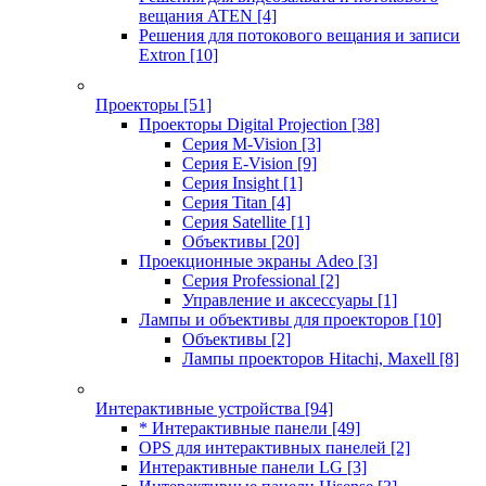
вещания ATEN
[4]
Решения для потокового вещания и записи
Extron
[10]
Проекторы
[51]
Проекторы Digital Projection
[38]
Серия M-Vision
[3]
Серия E-Vision
[9]
Серия Insight
[1]
Серия Titan
[4]
Серия Satellite
[1]
Объективы
[20]
Проекционные экраны Adeo
[3]
Серия Professional
[2]
Управление и аксессуары
[1]
Лампы и объективы для проекторов
[10]
Объективы
[2]
Лампы проекторов Hitachi, Maxell
[8]
Интерактивные устройства
[94]
* Интерактивные панели
[49]
OPS для интерактивных панелей
[2]
Интерактивные панели LG
[3]