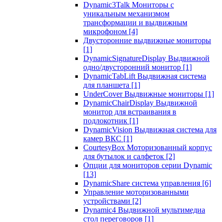
Dynamic3Talk Мониторы с
уникальным механизмом
трансформации и выдвижным
микрофоном
[4]
Двусторонние выдвижные мониторы
[1]
DynamicSignatureDisplay Выдвижной
одно/двусторонний монитор
[1]
DynamicTabLift Выдвижная система
для планшета
[1]
UnderCover Выдвижные мониторы
[1]
DynamicChairDisplay Выдвижной
монитор для встраивания в
подлокотник
[1]
DynamicVision Выдвижная система для
камер ВКС
[1]
CourtesyBox Моторизованный корпус
для бутылок и салфеток
[2]
Опции для мониторов серии Dynamic
[13]
DynamicShare система управления
[6]
Управление моторизованными
устройствами
[2]
Dynamic4 Выдвижной мультимедиа
стол переговоров
[1]