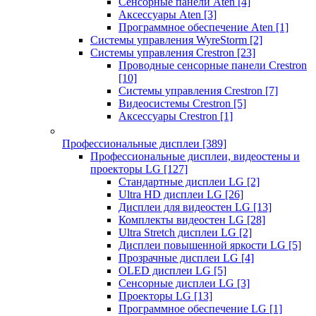
Сенсорные панели Aten
[4]
Аксессуары Aten
[3]
Программное обеспечение Aten
[1]
Системы управления WyreStorm
[2]
Системы управления Crestron
[23]
Проводные сенсорные панели Crestron
[10]
Системы управления Crestron
[7]
Видеосистемы Crestron
[5]
Аксессуары Crestron
[1]
Профессиональные дисплеи
[389]
Профессиональные дисплеи, видеостены и
проекторы LG
[127]
Стандартные дисплеи LG
[2]
Ultra HD дисплеи LG
[26]
Дисплеи для видеостен LG
[13]
Комплекты видеостен LG
[28]
Ultra Stretch дисплеи LG
[2]
Дисплеи повышенной яркости LG
[5]
Прозрачные дисплеи LG
[4]
OLED дисплеи LG
[5]
Сенсорные дисплеи LG
[3]
Проекторы LG
[13]
Программное обеспечение LG
[1]