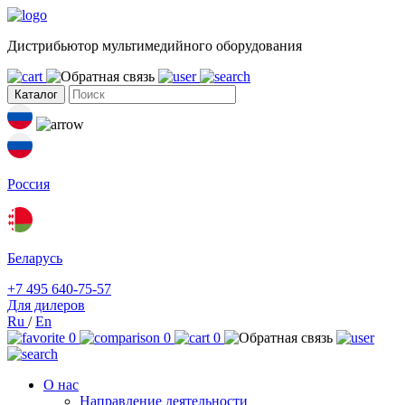
Дистрибьютор мультимедийного оборудования
Каталог
Россия
Беларусь
+7 495 640-75-57
Для дилеров
Ru
/
En
0
0
0
О нас
Направление деятельности