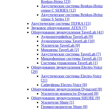
Renkus-Heinz
[23]
Акустические системы Renkus-Heinz
серии C SERIES
[12]
Акустические системы Renkus-Heinz
серии S Series
[3]
Акустические системы TEFRA
[15]
Звуковое оборудование ATEN
[7]
Оборудование звукоусиления TaverLab
[41]
Аудиоинтерфейсы TaverLab
[9]
Аудиопроцессоры TaverLab
[10]
Усилители TaverLab
[9]
Микшеры TaverLab
[2]
Акустические системы TaverLab
[7]
Микрофонные системы TaverLab
[3]
Системы управления TaverLab
[1]
Оборудование звукоусиления Electro-Voice
[29]
Акустические системы Electro-Voice
[21]
Сабвуферы Electro-Voice
[8]
Оборудование звукоусиления Dynacord
[8]
Усилители мощности Dynacord
[8]
Оборудование звукоусиления SHURE
[9]
Усилители Shure
[1]
Громкоговорители Shure
[8]