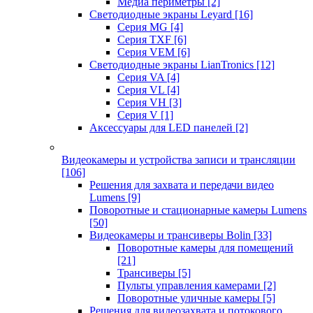
Медиа периметры
[2]
Светодиодные экраны Leyard
[16]
Серия MG
[4]
Серия TXF
[6]
Серия VEM
[6]
Светодиодные экраны LianTronics
[12]
Серия VA
[4]
Серия VL
[4]
Серия VH
[3]
Серия V
[1]
Аксессуары для LED панелей
[2]
Видеокамеры и устройства записи и трансляции
[106]
Решения для захвата и передачи видео
Lumens
[9]
Поворотные и стационарные камеры Lumens
[50]
Видеокамеры и трансиверы Bolin
[33]
Поворотные камеры для помещений
[21]
Трансиверы
[5]
Пульты управления камерами
[2]
Поворотные уличные камеры
[5]
Решения для видеозахвата и потокового