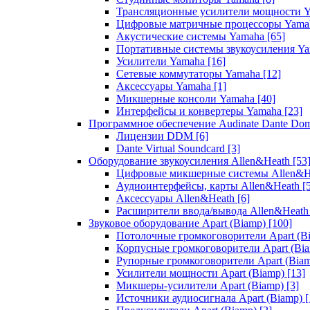
Трансляционные усилители мощности 
Цифровые матричные процессоры Yam
Акустические системы Yamaha
[65]
Портативные системы звукоусиления Y
Усилители Yamaha
[16]
Сетевые коммутаторы Yamaha
[12]
Аксессуары Yamaha
[1]
Микшерные консоли Yamaha
[40]
Интерфейсы и конвертеры Yamaha
[23]
Программное обеспечение Audinate Dante Do
Лицензии DDM
[6]
Dante Virtual Soundcard
[3]
Оборудование звукоусиления Allen&Heath
[53
Цифровые микшерные системы Allen&
Аудиоинтерфейсы, карты Allen&Heath
[
Аксессуары Allen&Heath
[6]
Расширители ввода/вывода Allen&Heat
Звуковое оборудование Apart (Biamp)
[100]
Потолочные громкоговорители Apart (B
Корпусные громкоговорители Apart (Bi
Рупорные громкоговорители Apart (Bia
Усилители мощности Apart (Biamp)
[13]
Микшеры-усилители Apart (Biamp)
[3]
Источники аудиосигнала Apart (Biamp)
[