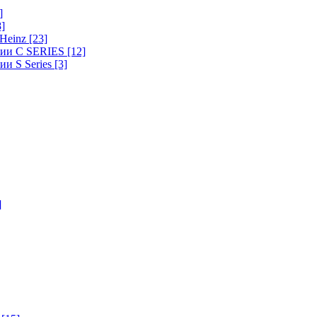
]
8]
-Heinz
[23]
ерии C SERIES
[12]
ии S Series
[3]
]