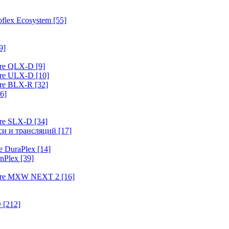
flex Ecosystem
[55]
9]
ure QLX-D
[9]
ure ULX-D
[10]
ure BLX-R
[32]
6]
ure SLX-D
[34]
иси и трансляций
[17]
e DuraPlex
[14]
nPlex
[39]
hure MXW NEXT 2
[16]
O
[212]