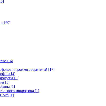
16]
dio
[60]
nite
[16]
офонов и громкоговорителей
[17]
крофона
[4]
икрофона
[1]
ver
[3]
рофона
[1]
стольного микрофона
[1]
r Holm
[1]