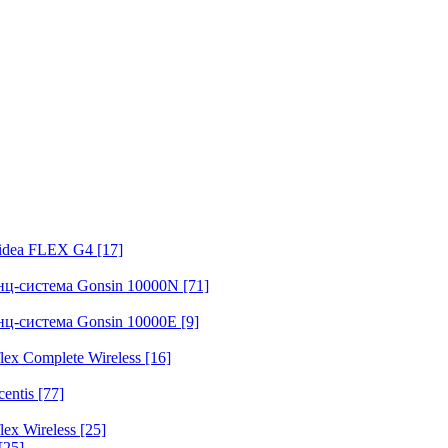
fidea FLEX G4
[17]
нц-система Gonsin 10000N
[71]
нц-система Gonsin 10000E
[9]
ex Complete Wireless
[16]
entis
[77]
ex Wireless
[25]
[25]