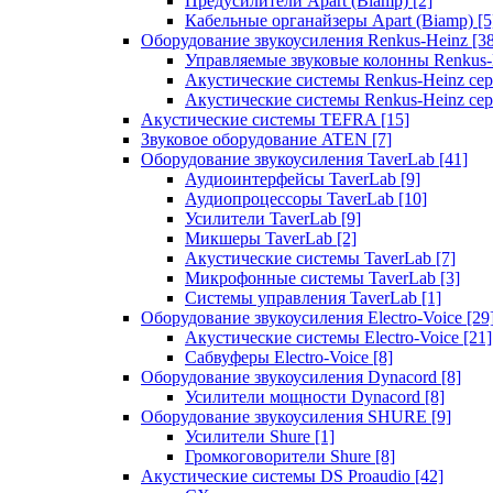
Предусилители Apart (Biamp)
[2]
Кабельные органайзеры Apart (Biamp)
[5
Оборудование звукоусиления Renkus-Heinz
[3
Управляемые звуковые колонны Renkus
Акустические системы Renkus-Heinz с
Акустические системы Renkus-Heinz сер
Акустические системы TEFRA
[15]
Звуковое оборудование ATEN
[7]
Оборудование звукоусиления TaverLab
[41]
Аудиоинтерфейсы TaverLab
[9]
Аудиопроцессоры TaverLab
[10]
Усилители TaverLab
[9]
Микшеры TaverLab
[2]
Акустические системы TaverLab
[7]
Микрофонные системы TaverLab
[3]
Системы управления TaverLab
[1]
Оборудование звукоусиления Electro-Voice
[29
Акустические системы Electro-Voice
[21]
Сабвуферы Electro-Voice
[8]
Оборудование звукоусиления Dynacord
[8]
Усилители мощности Dynacord
[8]
Оборудование звукоусиления SHURE
[9]
Усилители Shure
[1]
Громкоговорители Shure
[8]
Акустические системы DS Proaudio
[42]