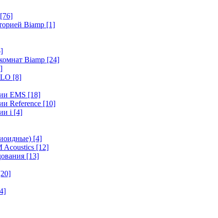
[76]
иторией Biamp
[1]
]
 комнат Biamp
[24]
]
HALO
[8]
ерии EMS
[18]
ии Reference
[10]
ии i
[4]
диоидные)
[4]
 Acoustics
[12]
удования
[13]
[20]
4]