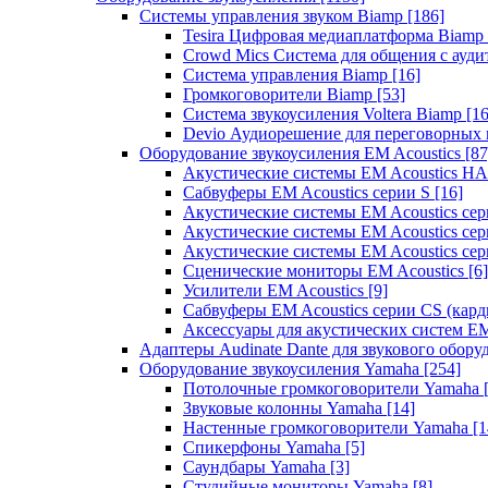
Системы управления звуком Biamp
[186]
Tesira Цифровая медиаплатформа Biamp
Crowd Mics Система для общения с ауд
Система управления Biamp
[16]
Громкоговорители Biamp
[53]
Система звукоусиления Voltera Biamp
[16
Devio Аудиорешение для переговорных
Оборудование звукоусиления EM Acoustics
[87
Акустические системы EM Acoustics 
Сабвуферы EM Acoustics серии S
[16]
Акустические системы EM Acoustics с
Акустические системы EM Acoustics сер
Акустические системы EM Acoustics сер
Сценические мониторы EM Acoustics
[6]
Усилители EM Acoustics
[9]
Сабвуферы EM Acoustics серии CS (кар
Аксессуары для акустических систем EM
Адаптеры Audinate Dante для звукового обор
Оборудование звукоусиления Yamaha
[254]
Потолочные громкоговорители Yamaha
Звуковые колонны Yamaha
[14]
Настенные громкоговорители Yamaha
[1
Спикерфоны Yamaha
[5]
Саундбары Yamaha
[3]
Студийные мониторы Yamaha
[8]