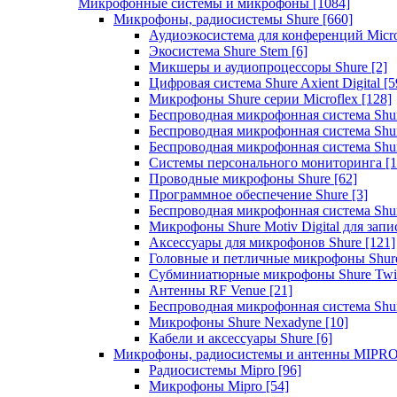
Микрофонные системы и микрофоны
[1084]
Микрофоны, радиосистемы Shure
[660]
Аудиоэкосистема для конференций Micro
Экосистема Shure Stem
[6]
Микшеры и аудиопроцессоры Shure
[2]
Цифровая система Shure Axient Digital
[5
Микрофоны Shure серии Microflex
[128]
Беспроводная микрофонная система Sh
Беспроводная микрофонная система Sh
Беспроводная микрофонная система Sh
Системы персонального мониторинга
[1
Проводные микрофоны Shure
[62]
Программное обеспечение Shure
[3]
Беспроводная микрофонная система Sh
Микрофоны Shure Motiv Digital для зап
Аксессуары для микрофонов Shure
[121]
Головные и петличные микрофоны Shur
Субминиатюрные микрофоны Shure Twi
Антенны RF Venue
[21]
Беспроводная микрофонная система S
Микрофоны Shure Nexadyne
[10]
Кабели и аксессуары Shure
[6]
Микрофоны, радиосистемы и антенны MIPR
Радиосистемы Mipro
[96]
Микрофоны Mipro
[54]