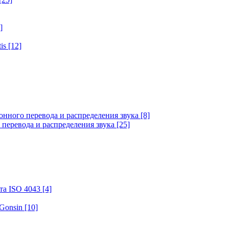
]
tis
[12]
онного перевода и распределения звука
[8]
 перевода и распределения звука
[25]
та ISO 4043
[4]
 Gonsin
[10]