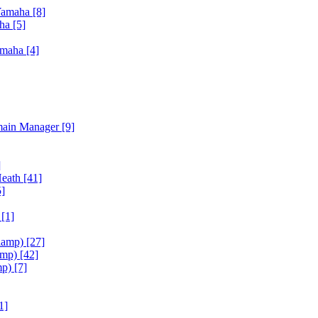
Yamaha
[8]
aha
[5]
amaha
[4]
main Manager
[9]
]
Heath
[41]
5]
h
[1]
iamp)
[27]
amp)
[42]
mp)
[7]
1]