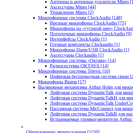
Антенны и антенные усилители Mipro
[
Аксессуары Mipro
[44]
Управление Mipro
[2]
Микрофонные системы ClockAudio
[148]
Врезные микрофоны ClockAudio
[75]
Микрофоны на «гусиной шее» ClockAu
Потолочные микрофоны ClockAudio
[9]
Интерфейсы ClockAudio
[1]
Готовые комплекты Clockaudio
[1]
Микрофоны Dante/USB ClockAudio
[1]
Аксессуары Clockaudio
[1]
Микрофонные системы «Октава»
[14]
Радиосистемы OKTAVA
[14]
Микрофонные системы Televic
[16]
Цифровая беспроводная система связи U
Микрофоны Biamp
[17]
Выдвижные механизмы Arthur Holm для микр
Лифтовая система DynamicTalk для ми
Лифтовая система DynamicTalkH для м
Лифтовая система DynamicTalk UnderCo
Пассивная система MicConnect для мик
Лифтовая система DynamicTalkB для на
Встраиваемые громкоговорители Arthu
Оборудование звукоусиления
[1150]