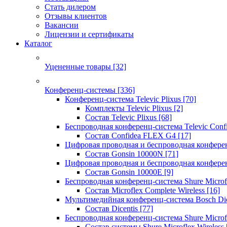
Стать дилером
Отзывы клиентов
Вакансии
Лицензии и сертификаты
Каталог
Уцененные товары
[32]
Конференц-системы
[336]
Конференц-система Televic Plixus
[70]
Комплекты Televic Plixus
[2]
Состав Televic Plixus
[68]
Беспроводная конференц-система Televic Con
Состав Confidea FLEX G4
[17]
Цифровая проводная и беспроводная конфере
Состав Gonsin 10000N
[71]
Цифровая проводная и беспроводная конфере
Состав Gonsin 10000E
[9]
Беспроводная конференц-система Shure Microfl
Состав Microflex Complete Wireless
[16]
Мультимедийная конференц-система Bosch Dic
Состав Dicentis
[77]
Беспроводная конференц-система Shure Microfl
Состав системы Shure Microflex Wireless