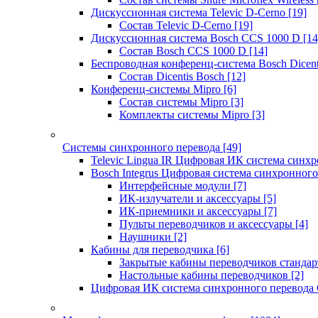
Дискуссионная система Televic D-Cerno
[19]
Состав Televic D-Cerno
[19]
Дискуссионная система Bosch CCS 1000 D
[14
Состав Bosch CCS 1000 D
[14]
Беспроводная конференц-система Bosch Dicen
Состав Dicentis Bosch
[12]
Конференц-системы Mipro
[6]
Состав системы Mipro
[3]
Комплекты системы Mipro
[3]
Системы синхронного перевода
[49]
Televic Lingua IR Цифровая ИК система синхр
Bosch Integrus Цифровая система синхронного
Интерфейсные модули
[7]
ИК-излучатели и аксессуары
[5]
ИК-приемники и аксессуары
[7]
Пульты переводчиков и аксессуары
[4]
Наушники
[2]
Кабины для переводчика
[6]
Закрытые кабины переводчиков стандар
Настольные кабины переводчиков
[2]
Цифровая ИК система синхронного перевода