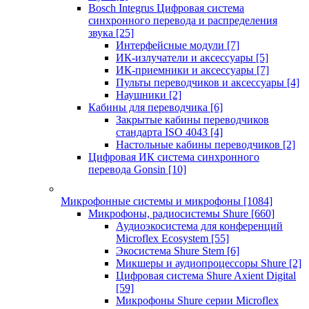
Bosch Integrus Цифровая система
синхронного перевода и распределения
звука
[25]
Интерфейсные модули
[7]
ИК-излучатели и аксессуары
[5]
ИК-приемники и аксессуары
[7]
Пульты переводчиков и аксессуары
[4]
Наушники
[2]
Кабины для переводчика
[6]
Закрытые кабины переводчиков
стандарта ISO 4043
[4]
Настольные кабины переводчиков
[2]
Цифровая ИК система синхронного
перевода Gonsin
[10]
Микрофонные системы и микрофоны
[1084]
Микрофоны, радиосистемы Shure
[660]
Аудиоэкосистема для конференций
Microflex Ecosystem
[55]
Экосистема Shure Stem
[6]
Микшеры и аудиопроцессоры Shure
[2]
Цифровая система Shure Axient Digital
[59]
Микрофоны Shure серии Microflex