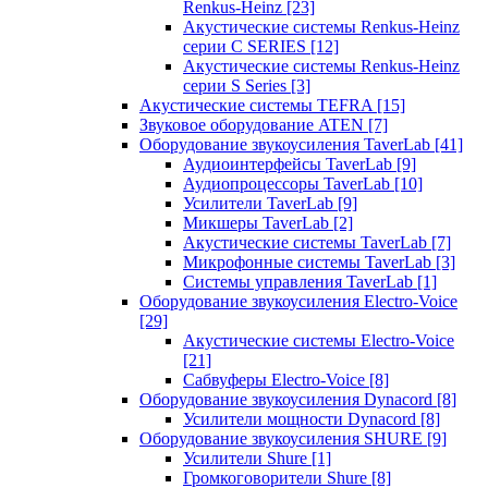
Renkus-Heinz
[23]
Акустические системы Renkus-Heinz
серии C SERIES
[12]
Акустические системы Renkus-Heinz
серии S Series
[3]
Акустические системы TEFRA
[15]
Звуковое оборудование ATEN
[7]
Оборудование звукоусиления TaverLab
[41]
Аудиоинтерфейсы TaverLab
[9]
Аудиопроцессоры TaverLab
[10]
Усилители TaverLab
[9]
Микшеры TaverLab
[2]
Акустические системы TaverLab
[7]
Микрофонные системы TaverLab
[3]
Системы управления TaverLab
[1]
Оборудование звукоусиления Electro-Voice
[29]
Акустические системы Electro-Voice
[21]
Сабвуферы Electro-Voice
[8]
Оборудование звукоусиления Dynacord
[8]
Усилители мощности Dynacord
[8]
Оборудование звукоусиления SHURE
[9]
Усилители Shure
[1]
Громкоговорители Shure
[8]