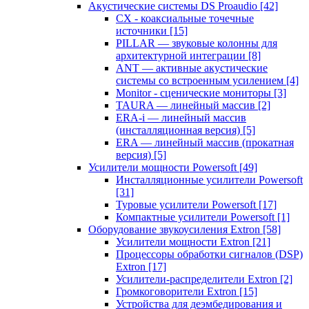
Акустические системы DS Proaudio
[42]
CX - коаксиальные точечные
источники
[15]
PILLAR — звуковые колонны для
архитектурной интеграции
[8]
ANT — активные акустические
системы со встроенным усилением
[4]
Monitor - сценические мониторы
[3]
TAURA — линейный массив
[2]
ERA-i — линейный массив
(инсталляционная версия)
[5]
ERA — линейный массив (прокатная
версия)
[5]
Усилители мощности Powersoft
[49]
Инсталляционные усилители Powersoft
[31]
Туровые усилители Powersoft
[17]
Компактные усилители Powersoft
[1]
Оборудование звукоусиления Extron
[58]
Усилители мощности Extron
[21]
Процессоры обработки сигналов (DSP)
Extron
[17]
Усилители-распределители Extron
[2]
Громкоговорители Extron
[15]
Устройства для деэмбедирования и