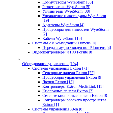
Коммутаторы WyreStorm
[30]
Разветвители WyreStorm
[5]
Удлинители WyreStorm
[38]
Управление и аксессуары WyreStorm
[19]
Адаптеры WyreStorm
[4]
Процессоры для видеостен WyreStorm
[2]
Кабели WyreStorm
[19]
Системы AV коммутации Lumens
[4]
Передача аудио / видео по IP Lumens
[4]
Видеоконтроллеры и ПО Forsite
[8]
Оборудование управления
[104]
Системы управления Extron
[71]
Сенсорные панели Extron
[22]
Процессоры управления Extron
[9]
Лючки Extron
[13]
Контроллеры Extron MediaLink
[11]
Кнопочные панели Extron
[7]
Сетевые кнопочные панели Extron
[8]
Контроллеры рабочего пространства
Extron
[1]
Системы управления Aten
[8]