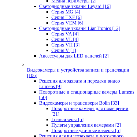
Медиа периметры
[2]
Светодиодные экраны Leyard
[16]
Серия MG
[4]
Серия TXF
[6]
Серия VEM
[6]
Светодиодные экраны LianTronics
[12]
Серия VA
[4]
Серия VL
[4]
Серия VH
[3]
Серия V
[1]
Аксессуары для LED панелей
[2]
Видеокамеры и устройства записи и трансляции
[106]
Решения для захвата и передачи видео
Lumens
[9]
Поворотные и стационарные камеры Lumens
[50]
Видеокамеры и трансиверы Bolin
[33]
Поворотные камеры для помещений
[21]
Трансиверы
[5]
Пульты управления камерами
[2]
Поворотные уличные камеры
[5]
Решения для видеозахвата и потокового