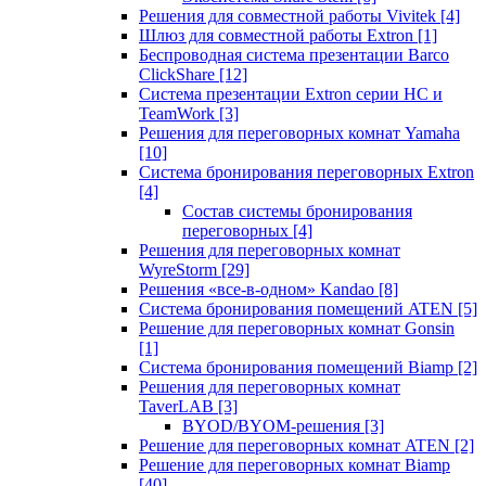
Решения для совместной работы Vivitek
[4]
Шлюз для совместной работы Extron
[1]
Беспроводная система презентации Barco
ClickShare
[12]
Система презентации Extron серии HC и
TeamWork
[3]
Решения для переговорных комнат Yamaha
[10]
Система бронирования переговорных Extron
[4]
Состав системы бронирования
переговорных
[4]
Решения для переговорных комнат
WyreStorm
[29]
Решения «все-в-одном» Kandao
[8]
Система бронирования помещений ATEN
[5]
Решение для переговорных комнат Gonsin
[1]
Система бронирования помещений Biamp
[2]
Решения для переговорных комнат
TaverLAB
[3]
BYOD/BYOM-решения
[3]
Решение для переговорных комнат ATEN
[2]
Решение для переговорных комнат Biamp
[40]