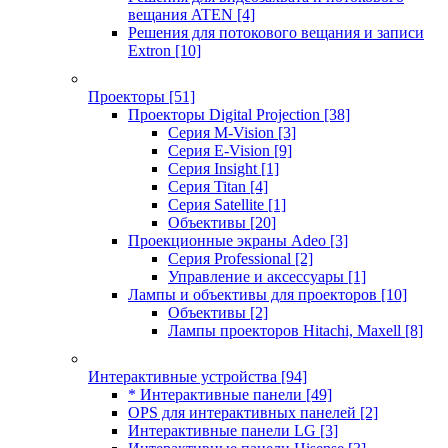
вещания ATEN
[4]
Решения для потокового вещания и записи
Extron
[10]
Проекторы
[51]
Проекторы Digital Projection
[38]
Серия M-Vision
[3]
Серия E-Vision
[9]
Серия Insight
[1]
Серия Titan
[4]
Серия Satellite
[1]
Объективы
[20]
Проекционные экраны Adeo
[3]
Серия Professional
[2]
Управление и аксессуары
[1]
Лампы и объективы для проекторов
[10]
Объективы
[2]
Лампы проекторов Hitachi, Maxell
[8]
Интерактивные устройства
[94]
* Интерактивные панели
[49]
OPS для интерактивных панелей
[2]
Интерактивные панели LG
[3]