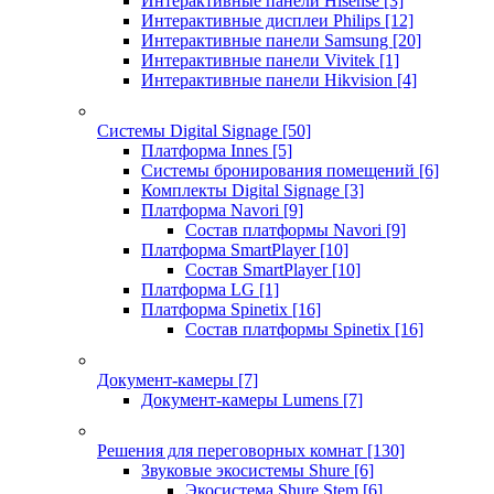
Интерактивные панели Hisense
[3]
Интерактивные дисплеи Philips
[12]
Интерактивные панели Samsung
[20]
Интерактивные панели Vivitek
[1]
Интерактивные панели Hikvision
[4]
Системы Digital Signage
[50]
Платформа Innes
[5]
Системы бронирования помещений
[6]
Комплекты Digital Signage
[3]
Платформа Navori
[9]
Состав платформы Navori
[9]
Платформа SmartPlayer
[10]
Состав SmartPlayer
[10]
Платформа LG
[1]
Платформа Spinetix
[16]
Состав платформы Spinetix
[16]
Документ-камеры
[7]
Документ-камеры Lumens
[7]
Решения для переговорных комнат
[130]
Звуковые экосистемы Shure
[6]
Экосистема Shure Stem
[6]