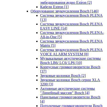
эмбедирования аудио Extron
[2]
Кабели Extron
[1]
Оборудование звукоусиления Bosch
[146]
Система звукоусиления Bosch PLENA
[13]
Система звукоусиления Bosch PLENA
EASY LINE
[14]
Система звукоусиления Bosch PLENA-
All-in-One
[5]
Система звукоусиления Bosch PLENA
Matrix
[5]
Система звукоусиления Bosch PLENA
VOICE ALARM SYSTEM
[8]
Музыкальные акустические системы
Bosch LB6/ LC6/ LP6
[10]
Корпусные громкоговорители Bosch
[37]
Звуковые колонки Bosch
[2]
Звуковые колонки Bosch серии XLA
3200
[3]
Активные акустические системы
"Линейный массив" Bosch
[4]
Панельные громкоговорители Bosch
[4]
Потолочные громкоговорители Bosch