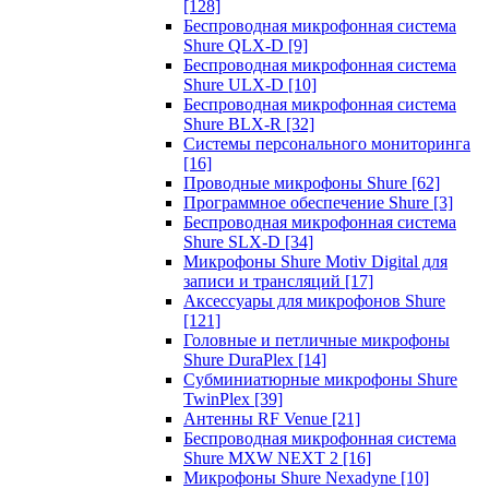
[128]
Беспроводная микрофонная система
Shure QLX-D
[9]
Беспроводная микрофонная система
Shure ULX-D
[10]
Беспроводная микрофонная система
Shure BLX-R
[32]
Системы персонального мониторинга
[16]
Проводные микрофоны Shure
[62]
Программное обеспечение Shure
[3]
Беспроводная микрофонная система
Shure SLX-D
[34]
Микрофоны Shure Motiv Digital для
записи и трансляций
[17]
Аксессуары для микрофонов Shure
[121]
Головные и петличные микрофоны
Shure DuraPlex
[14]
Субминиатюрные микрофоны Shure
TwinPlex
[39]
Антенны RF Venue
[21]
Беспроводная микрофонная система
Shure MXW NEXT 2
[16]
Микрофоны Shure Nexadyne
[10]