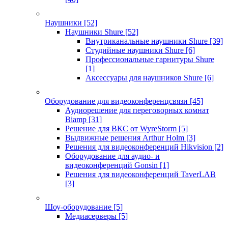
Наушники
[52]
Наушники Shure
[52]
Внутриканальные наушники Shure
[39]
Студийные наушники Shure
[6]
Профессиональные гарнитуры Shure
[1]
Аксессуары для наушников Shure
[6]
Оборудование для видеоконференцсвязи
[45]
Аудиорешение для переговорных комнат
Biamp
[31]
Решение для ВКС от WyreStorm
[5]
Выдвижные решения Arthur Holm
[3]
Решения для видеоконференций Hikvision
[2]
Оборудование для аудио- и
видеоконференций Gonsin
[1]
Решения для видеоконференций TaverLAB
[3]
Шоу-оборудование
[5]
Медиасерверы
[5]