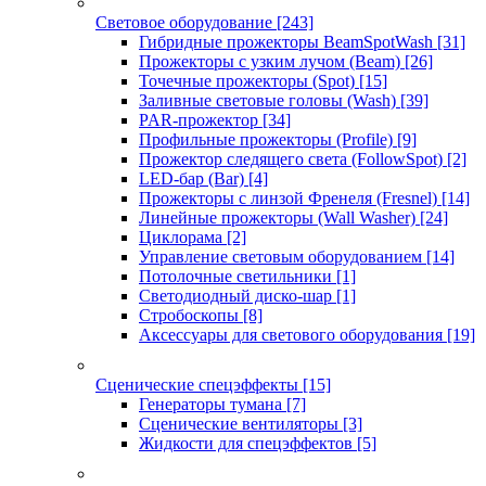
Световое оборудование
[243]
Гибридные прожекторы BeamSpotWash
[31]
Прожекторы с узким лучом (Beam)
[26]
Точечные прожекторы (Spot)
[15]
Заливные световые головы (Wash)
[39]
PAR-прожектор
[34]
Профильные прожекторы (Profile)
[9]
Прожектор следящего света (FollowSpot)
[2]
LED-бар (Bar)
[4]
Прожекторы с линзой Френеля (Fresnel)
[14]
Линейные прожекторы (Wall Washer)
[24]
Циклорама
[2]
Управление световым оборудованием
[14]
Потолочные светильники
[1]
Светодиодный диско-шар
[1]
Стробоскопы
[8]
Аксессуары для светового оборудования
[19]
Сценические спецэффекты
[15]
Генераторы тумана
[7]
Сценические вентиляторы
[3]
Жидкости для спецэффектов
[5]