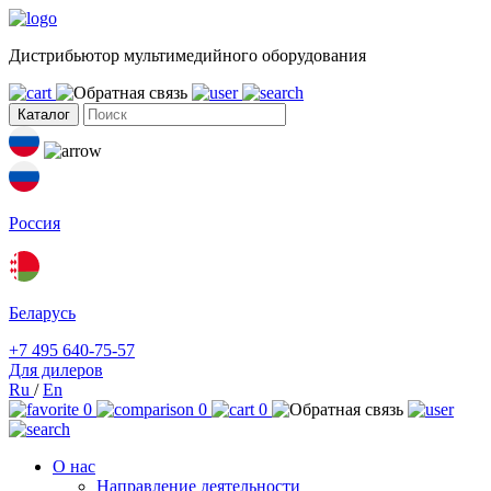
Дистрибьютор мультимедийного оборудования
Каталог
Россия
Беларусь
+7 495 640-75-57
Для дилеров
Ru
/
En
0
0
0
О нас
Направление деятельности