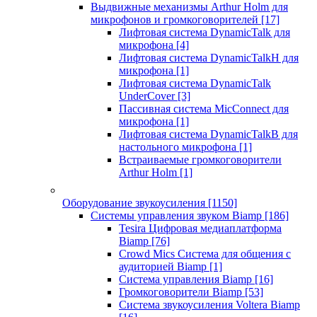
Выдвижные механизмы Arthur Holm для
микрофонов и громкоговорителей
[17]
Лифтовая система DynamicTalk для
микрофона
[4]
Лифтовая система DynamicTalkH для
микрофона
[1]
Лифтовая система DynamicTalk
UnderCover
[3]
Пассивная система MicConnect для
микрофона
[1]
Лифтовая система DynamicTalkB для
настольного микрофона
[1]
Встраиваемые громкоговорители
Arthur Holm
[1]
Оборудование звукоусиления
[1150]
Системы управления звуком Biamp
[186]
Tesira Цифровая медиаплатформа
Biamp
[76]
Crowd Mics Система для общения с
аудиторией Biamp
[1]
Система управления Biamp
[16]
Громкоговорители Biamp
[53]
Система звукоусиления Voltera Biamp