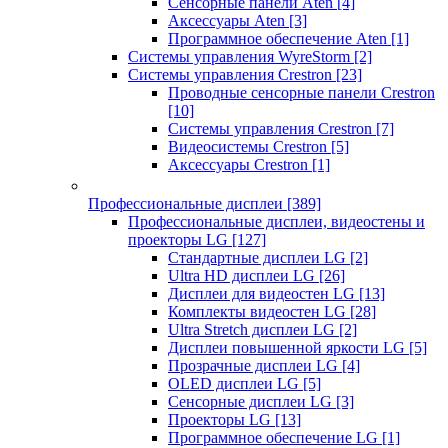
Сенсорные панели Aten
[4]
Аксессуары Aten
[3]
Программное обеспечение Aten
[1]
Системы управления WyreStorm
[2]
Системы управления Crestron
[23]
Проводные сенсорные панели Crestron
[10]
Системы управления Crestron
[7]
Видеосистемы Crestron
[5]
Аксессуары Crestron
[1]
Профессиональные дисплеи
[389]
Профессиональные дисплеи, видеостены и
проекторы LG
[127]
Стандартные дисплеи LG
[2]
Ultra HD дисплеи LG
[26]
Дисплеи для видеостен LG
[13]
Комплекты видеостен LG
[28]
Ultra Stretch дисплеи LG
[2]
Дисплеи повышенной яркости LG
[5]
Прозрачные дисплеи LG
[4]
OLED дисплеи LG
[5]
Сенсорные дисплеи LG
[3]
Проекторы LG
[13]
Программное обеспечение LG
[1]