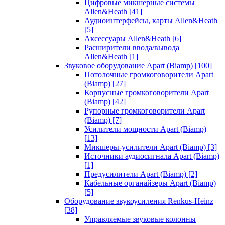
Цифровые микшерные системы
Allen&Heath
[41]
Аудиоинтерфейсы, карты Allen&Heath
[5]
Аксессуары Allen&Heath
[6]
Расширители ввода/вывода
Allen&Heath
[1]
Звуковое оборудование Apart (Biamp)
[100]
Потолочные громкоговорители Apart
(Biamp)
[27]
Корпусные громкоговорители Apart
(Biamp)
[42]
Рупорные громкоговорители Apart
(Biamp)
[7]
Усилители мощности Apart (Biamp)
[13]
Микшеры-усилители Apart (Biamp)
[3]
Источники аудиосигнала Apart (Biamp)
[1]
Предусилители Apart (Biamp)
[2]
Кабельные органайзеры Apart (Biamp)
[5]
Оборудование звукоусиления Renkus-Heinz
[38]
Управляемые звуковые колонны