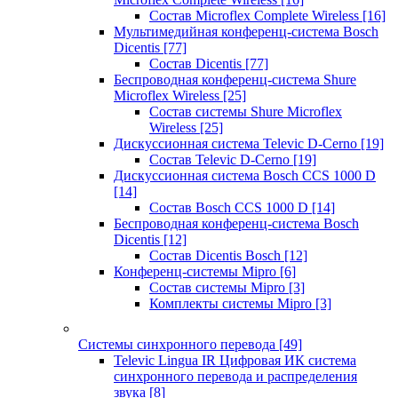
Состав Microflex Complete Wireless
[16]
Мультимедийная конференц-система Bosch
Dicentis
[77]
Состав Dicentis
[77]
Беспроводная конференц-система Shure
Microflex Wireless
[25]
Состав системы Shure Microflex
Wireless
[25]
Дискуссионная система Televic D-Cerno
[19]
Состав Televic D-Cerno
[19]
Дискуссионная система Bosch CCS 1000 D
[14]
Состав Bosch CCS 1000 D
[14]
Беспроводная конференц-система Bosch
Dicentis
[12]
Состав Dicentis Bosch
[12]
Конференц-системы Mipro
[6]
Состав системы Mipro
[3]
Комплекты системы Mipro
[3]
Системы синхронного перевода
[49]
Televic Lingua IR Цифровая ИК система
синхронного перевода и распределения
звука
[8]