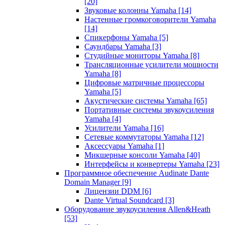
[20]
Звуковые колонны Yamaha
[14]
Настенные громкоговорители Yamaha
[14]
Спикерфоны Yamaha
[5]
Саундбары Yamaha
[3]
Студийные мониторы Yamaha
[8]
Трансляционные усилители мощности
Yamaha
[8]
Цифровые матричные процессоры
Yamaha
[5]
Акустические системы Yamaha
[65]
Портативные системы звукоусиления
Yamaha
[4]
Усилители Yamaha
[16]
Сетевые коммутаторы Yamaha
[12]
Аксессуары Yamaha
[1]
Микшерные консоли Yamaha
[40]
Интерфейсы и конвертеры Yamaha
[23]
Программное обеспечение Audinate Dante
Domain Manager
[9]
Лицензии DDM
[6]
Dante Virtual Soundcard
[3]
Оборудование звукоусиления Allen&Heath
[53]