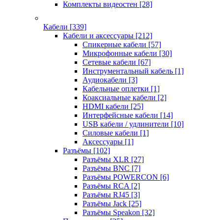
Комплекты видеостен
[28]
Кабели
[339]
Кабели и аксессуары
[212]
Спикерные кабели
[57]
Микрофонные кабели
[30]
Сетевые кабели
[67]
Инструментальный кабель
[1]
Аудиокабели
[3]
Кабельные оплетки
[1]
Коаксиальные кабели
[2]
HDMI кабели
[25]
Интерфейсные кабели
[14]
USB кабели / удлинители
[10]
Силовые кабели
[1]
Аксессуары
[1]
Разъёмы
[102]
Разъёмы XLR
[27]
Разъёмы BNC
[7]
Разъёмы POWERCON
[6]
Разъёмы RCA
[2]
Разъёмы RJ45
[3]
Разъёмы Jack
[25]
Разъёмы Speakon
[32]