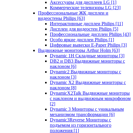
Аксессуары для дисплеев LG
[1]
Коммерческие телевизоры LG
[23]
Профессиональные ЖК дисплеи и
видеостены Philips
[63]
Интерактивные дисплеи Philips
[11]
Дисплеи для видеостен Philips
[5]
Профессиональные дисплеи Philips
[43]
Особо яркие дисплеи Philips
[1]
Цифровые вывески E-Paper Philips
[3]
Выдвижные мониторы Arthur Holm
[63]
Dynamic 1Н Складные мониторы
[3]
DB2 и DB3 Выдвижные мониторы с
наклоном
[6]
Dynamic2 Выдвижные мониторы с
наклоном
[3]
Dynamic X2 Выдвижные мониторы с
наклоном
[8]
DynamicX2Talk Выдвижные мониторы
с наклоном и выдвижным микрофоном
[2]
Dynamic 3 Мониторы с уникальным
механизмом трансформации
[6]
Dynamic3Reverse Мониторы с
подъемом из горизонтального
положения
[1]