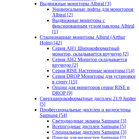
Выдвижные мониторы Albiral
[3]
Универсальные лифты для мониторов
Albiral
[2]
Выдвижные мониторы с
фиксированным углом наклона Albiral
[1]
Стационарные мониторы Albiral (Arthur
Holm)
[42]
Серия AH1 Широкоформатный
монитор, складывается вручную
[2]
Серия AH2 Монитор складывается
вручную
[2]
Серия RISE Настенные мониторы
[14]
Серия DROP Мониторы для установки
в стену
[15]
Опции для мониторов серии RISE и
DROP
[9]
Сверхширокоформатные дисплеи 21:9 Jupiter
[5]
Профессиональные дисплеи и видеостены
Samsung
[54]
Светодиодные экраны Samsung
[3]
Всепогодные дисплеи Samsung
[5]
Специальные дисплеи Samsung
[3]
Панели для видеостен Samsung
[7]