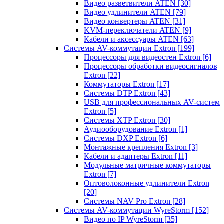
Видео разветвители ATEN
[30]
Видео удлинители ATEN
[79]
Видео конвертеры ATEN
[31]
KVM-переключатели ATEN
[9]
Кабели и аксессуары ATEN
[63]
Системы AV-коммутации Extron
[199]
Процессоры для видеостен Extron
[6]
Процессоры обработки видеосигналов
Extron
[22]
Коммутаторы Extron
[17]
Системы DTP Extron
[43]
USB для профессиональных AV-систем
Extron
[5]
Системы XTP Extron
[30]
Аудиооборудование Extron
[1]
Системы DXP Extron
[6]
Монтажные крепления Extron
[3]
Кабели и адаптеры Extron
[11]
Модульные матричные коммутаторы
Extron
[7]
Оптоволоконные удлинители Extron
[20]
Системы NAV Pro Extron
[28]
Системы AV-коммутации WyreStorm
[152]
Видео по IP WyreStorm
[35]