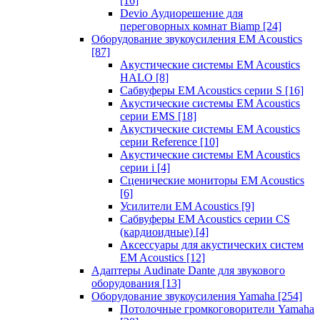
[16]
Devio Аудиорешение для
переговорных комнат Biamp
[24]
Оборудование звукоусиления EM Acoustics
[87]
Акустические системы EM Acoustics
HALO
[8]
Сабвуферы EM Acoustics серии S
[16]
Акустические системы EM Acoustics
серии EMS
[18]
Акустические системы EM Acoustics
серии Reference
[10]
Акустические системы EM Acoustics
серии i
[4]
Сценические мониторы EM Acoustics
[6]
Усилители EM Acoustics
[9]
Сабвуферы EM Acoustics серии CS
(кардиоидные)
[4]
Аксессуары для акустических систем
EM Acoustics
[12]
Адаптеры Audinate Dante для звукового
оборудования
[13]
Оборудование звукоусиления Yamaha
[254]
Потолочные громкоговорители Yamaha