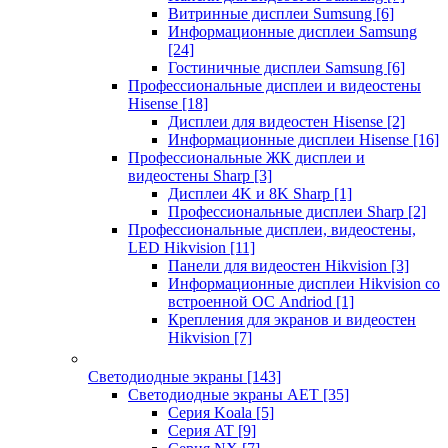
Витринные дисплеи Sumsung
[6]
Информационные дисплеи Samsung
[24]
Гостиничные дисплеи Samsung
[6]
Профессиональные дисплеи и видеостены
Hisense
[18]
Дисплеи для видеостен Hisense
[2]
Информационные дисплеи Hisense
[16]
Профессиональные ЖК дисплеи и
видеостены Sharp
[3]
Дисплеи 4K и 8K Sharp
[1]
Профессиональные дисплеи Sharp
[2]
Профессиональные дисплеи, видеостены,
LED Hikvision
[11]
Панели для видеостен Hikvision
[3]
Информационные дисплеи Hikvision со
встроенной ОС Andriod
[1]
Крепления для экранов и видеостен
Hikvision
[7]
Светодиодные экраны
[143]
Светодиодные экраны AET
[35]
Cерия Koala
[5]
Серия AT
[9]