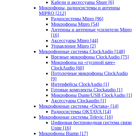
Кабели и аксессуары Shure
[6]
Микрофоны, радиосистемы и антенны
MIPRO
[212]
Радиосистемы Mipro
[96]
Микрофоны Mipro
[54]
Антенны и антенные усилители Mipro
[16]
Аксессуары Mipro
[44]
Управление Mipro
[2]
Микрофонные системы ClockAudio
[148]
Врезные микрофоны ClockAudio
[75]
Микрофоны на «гусиной шее»
ClockAudio
[60]
Потолочные микрофоны ClockAudio
[9]
Интерфейсы ClockAudio
[1]
Готовые комплекты Clockaudio
[1]
Микрофоны Dante/USB ClockAudio
[1]
Аксессуары Clockaudio
[1]
Микрофонные системы «Октава»
[14]
Радиосистемы OKTAVA
[14]
Микрофонные системы Televic
[16]
Цифровая беспроводная система связи
Unite
[16]
Микрофоны Biamp
[17]