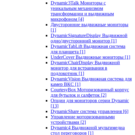
Dynamic3Talk Мониторы с
уникальным механизмом
трансформации и выдвижным
микрофоном
[4]
Двусторонние выдвижные мониторы
[1]
DynamicSignatureDisplay Выдвижной
одно/двусторонний монитор
[1]
DynamicTabLift Выдвижная система
для планшета
[1]
UnderCover Выдвижные мониторы
[1]
DynamicChairDisplay Выдвижной
монитор для встраивания в
подлокотник
[1]
DynamicVision Выдвижная система для
камер ВКС
[1]
CourtesyBox Моторизованный корпус
для бутылок и салфеток
[2]
Опции для мониторов серии Dynamic
[13]
DynamicShare система управления
[6]
Управление моторизованными
устройствами
[2]
Dynamic4 Выдвижной мультимедиа
стол переговоров
[1]