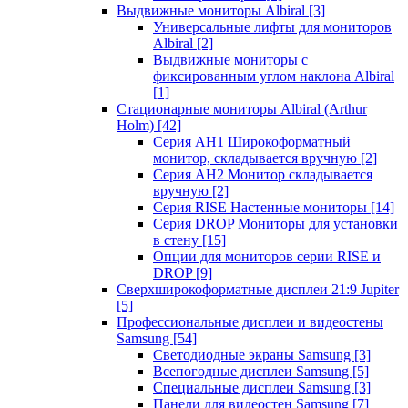
Выдвижные мониторы Albiral
[3]
Универсальные лифты для мониторов
Albiral
[2]
Выдвижные мониторы с
фиксированным углом наклона Albiral
[1]
Стационарные мониторы Albiral (Arthur
Holm)
[42]
Серия AH1 Широкоформатный
монитор, складывается вручную
[2]
Серия AH2 Монитор складывается
вручную
[2]
Серия RISE Настенные мониторы
[14]
Серия DROP Мониторы для установки
в стену
[15]
Опции для мониторов серии RISE и
DROP
[9]
Сверхширокоформатные дисплеи 21:9 Jupiter
[5]
Профессиональные дисплеи и видеостены
Samsung
[54]
Светодиодные экраны Samsung
[3]
Всепогодные дисплеи Samsung
[5]
Специальные дисплеи Samsung
[3]
Панели для видеостен Samsung
[7]