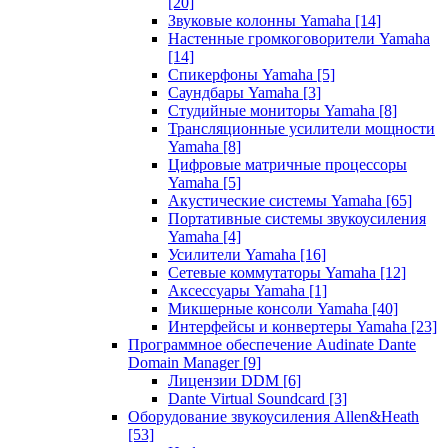
[20]
Звуковые колонны Yamaha
[14]
Настенные громкоговорители Yamaha
[14]
Спикерфоны Yamaha
[5]
Саундбары Yamaha
[3]
Студийные мониторы Yamaha
[8]
Трансляционные усилители мощности
Yamaha
[8]
Цифровые матричные процессоры
Yamaha
[5]
Акустические системы Yamaha
[65]
Портативные системы звукоусиления
Yamaha
[4]
Усилители Yamaha
[16]
Сетевые коммутаторы Yamaha
[12]
Аксессуары Yamaha
[1]
Микшерные консоли Yamaha
[40]
Интерфейсы и конвертеры Yamaha
[23]
Программное обеспечение Audinate Dante
Domain Manager
[9]
Лицензии DDM
[6]
Dante Virtual Soundcard
[3]
Оборудование звукоусиления Allen&Heath
[53]