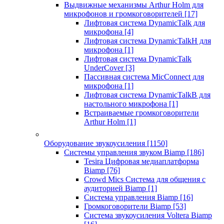
Выдвижные механизмы Arthur Holm для
микрофонов и громкоговорителей
[17]
Лифтовая система DynamicTalk для
микрофона
[4]
Лифтовая система DynamicTalkH для
микрофона
[1]
Лифтовая система DynamicTalk
UnderCover
[3]
Пассивная система MicConnect для
микрофона
[1]
Лифтовая система DynamicTalkB для
настольного микрофона
[1]
Встраиваемые громкоговорители
Arthur Holm
[1]
Оборудование звукоусиления
[1150]
Системы управления звуком Biamp
[186]
Tesira Цифровая медиаплатформа
Biamp
[76]
Crowd Mics Система для общения с
аудиторией Biamp
[1]
Система управления Biamp
[16]
Громкоговорители Biamp
[53]
Система звукоусиления Voltera Biamp