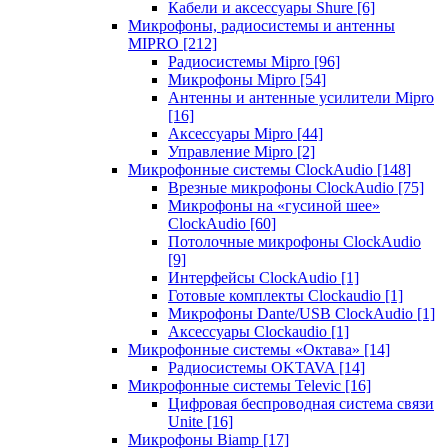
Кабели и аксессуары Shure
[6]
Микрофоны, радиосистемы и антенны
MIPRO
[212]
Радиосистемы Mipro
[96]
Микрофоны Mipro
[54]
Антенны и антенные усилители Mipro
[16]
Аксессуары Mipro
[44]
Управление Mipro
[2]
Микрофонные системы ClockAudio
[148]
Врезные микрофоны ClockAudio
[75]
Микрофоны на «гусиной шее»
ClockAudio
[60]
Потолочные микрофоны ClockAudio
[9]
Интерфейсы ClockAudio
[1]
Готовые комплекты Clockaudio
[1]
Микрофоны Dante/USB ClockAudio
[1]
Аксессуары Clockaudio
[1]
Микрофонные системы «Октава»
[14]
Радиосистемы OKTAVA
[14]
Микрофонные системы Televic
[16]
Цифровая беспроводная система связи
Unite
[16]
Микрофоны Biamp
[17]