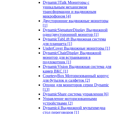
Dynamic3Talk Мониторы с
уникальным механизмом
трансформации и выдвижным
микрофоном
[4]
Двусторонние выдвижные мониторы
[1]
DynamicSignatureDisplay Выдвижной
одно/двусторонний монитор
[1]
DynamicTabLift Выдвижная система
для планшета
[1]
UnderCover Выдвижные мониторы
[1]
DynamicChairDisplay Выдвижной
монитор для встраивания в
подлокотник
[1]
DynamicVision Выдвижная система для
камер ВКС
[1]
CourtesyBox Моторизованный корпус
для бутылок и салфеток
[2]
Опции для мониторов серии Dynamic
[13]
DynamicShare система управления
[6]
Управление моторизованными
устройствами
[2]
Dynamic4 Выдвижной мультимедиа
стол переговоров
[1]