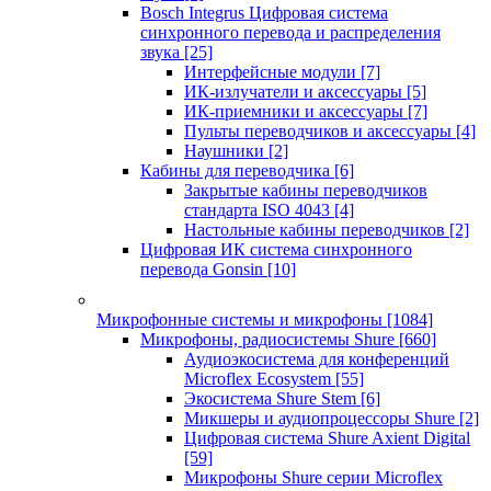
Bosch Integrus Цифровая система
синхронного перевода и распределения
звука
[25]
Интерфейсные модули
[7]
ИК-излучатели и аксессуары
[5]
ИК-приемники и аксессуары
[7]
Пульты переводчиков и аксессуары
[4]
Наушники
[2]
Кабины для переводчика
[6]
Закрытые кабины переводчиков
стандарта ISO 4043
[4]
Настольные кабины переводчиков
[2]
Цифровая ИК система синхронного
перевода Gonsin
[10]
Микрофонные системы и микрофоны
[1084]
Микрофоны, радиосистемы Shure
[660]
Аудиоэкосистема для конференций
Microflex Ecosystem
[55]
Экосистема Shure Stem
[6]
Микшеры и аудиопроцессоры Shure
[2]
Цифровая система Shure Axient Digital
[59]
Микрофоны Shure серии Microflex