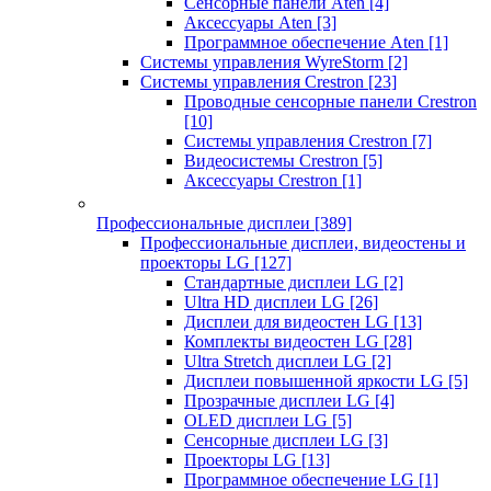
Сенсорные панели Aten
[4]
Аксессуары Aten
[3]
Программное обеспечение Aten
[1]
Системы управления WyreStorm
[2]
Системы управления Crestron
[23]
Проводные сенсорные панели Crestron
[10]
Системы управления Crestron
[7]
Видеосистемы Crestron
[5]
Аксессуары Crestron
[1]
Профессиональные дисплеи
[389]
Профессиональные дисплеи, видеостены и
проекторы LG
[127]
Стандартные дисплеи LG
[2]
Ultra HD дисплеи LG
[26]
Дисплеи для видеостен LG
[13]
Комплекты видеостен LG
[28]
Ultra Stretch дисплеи LG
[2]
Дисплеи повышенной яркости LG
[5]
Прозрачные дисплеи LG
[4]
OLED дисплеи LG
[5]
Сенсорные дисплеи LG
[3]
Проекторы LG
[13]
Программное обеспечение LG
[1]