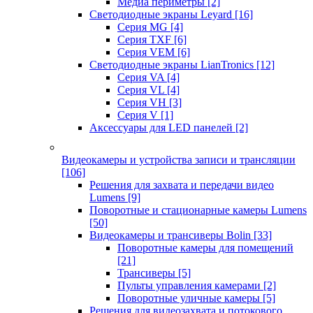
Медиа периметры
[2]
Светодиодные экраны Leyard
[16]
Серия MG
[4]
Серия TXF
[6]
Серия VEM
[6]
Светодиодные экраны LianTronics
[12]
Серия VA
[4]
Серия VL
[4]
Серия VH
[3]
Серия V
[1]
Аксессуары для LED панелей
[2]
Видеокамеры и устройства записи и трансляции
[106]
Решения для захвата и передачи видео
Lumens
[9]
Поворотные и стационарные камеры Lumens
[50]
Видеокамеры и трансиверы Bolin
[33]
Поворотные камеры для помещений
[21]
Трансиверы
[5]
Пульты управления камерами
[2]
Поворотные уличные камеры
[5]
Решения для видеозахвата и потокового