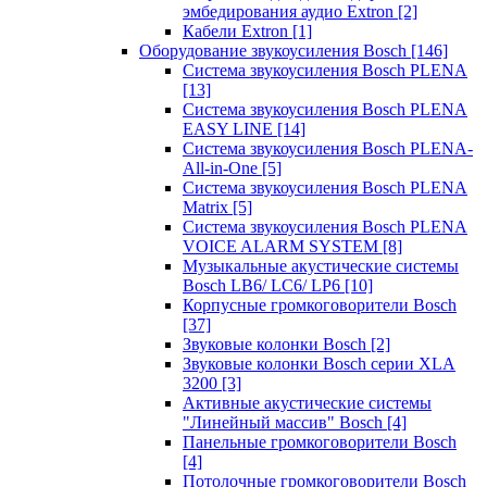
эмбедирования аудио Extron
[2]
Кабели Extron
[1]
Оборудование звукоусиления Bosch
[146]
Система звукоусиления Bosch PLENA
[13]
Система звукоусиления Bosch PLENA
EASY LINE
[14]
Система звукоусиления Bosch PLENA-
All-in-One
[5]
Система звукоусиления Bosch PLENA
Matrix
[5]
Система звукоусиления Bosch PLENA
VOICE ALARM SYSTEM
[8]
Музыкальные акустические системы
Bosch LB6/ LC6/ LP6
[10]
Корпусные громкоговорители Bosch
[37]
Звуковые колонки Bosch
[2]
Звуковые колонки Bosch серии XLA
3200
[3]
Активные акустические системы
"Линейный массив" Bosch
[4]
Панельные громкоговорители Bosch
[4]
Потолочные громкоговорители Bosch