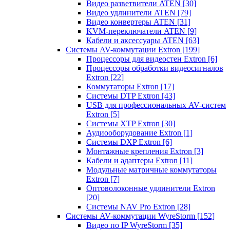
Видео разветвители ATEN
[30]
Видео удлинители ATEN
[79]
Видео конвертеры ATEN
[31]
KVM-переключатели ATEN
[9]
Кабели и аксессуары ATEN
[63]
Системы AV-коммутации Extron
[199]
Процессоры для видеостен Extron
[6]
Процессоры обработки видеосигналов
Extron
[22]
Коммутаторы Extron
[17]
Системы DTP Extron
[43]
USB для профессиональных AV-систем
Extron
[5]
Системы XTP Extron
[30]
Аудиооборудование Extron
[1]
Системы DXP Extron
[6]
Монтажные крепления Extron
[3]
Кабели и адаптеры Extron
[11]
Модульные матричные коммутаторы
Extron
[7]
Оптоволоконные удлинители Extron
[20]
Системы NAV Pro Extron
[28]
Системы AV-коммутации WyreStorm
[152]
Видео по IP WyreStorm
[35]