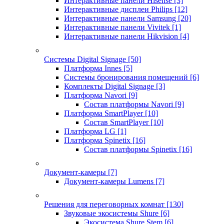
Интерактивные панели Hisense
[3]
Интерактивные дисплеи Philips
[12]
Интерактивные панели Samsung
[20]
Интерактивные панели Vivitek
[1]
Интерактивные панели Hikvision
[4]
Системы Digital Signage
[50]
Платформа Innes
[5]
Системы бронирования помещений
[6]
Комплекты Digital Signage
[3]
Платформа Navori
[9]
Состав платформы Navori
[9]
Платформа SmartPlayer
[10]
Состав SmartPlayer
[10]
Платформа LG
[1]
Платформа Spinetix
[16]
Состав платформы Spinetix
[16]
Документ-камеры
[7]
Документ-камеры Lumens
[7]
Решения для переговорных комнат
[130]
Звуковые экосистемы Shure
[6]
Экосистема Shure Stem
[6]