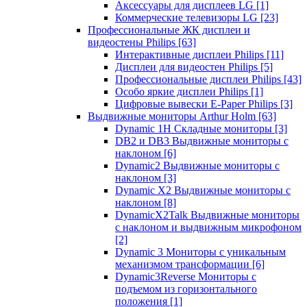
Аксессуары для дисплеев LG
[1]
Коммерческие телевизоры LG
[23]
Профессиональные ЖК дисплеи и
видеостены Philips
[63]
Интерактивные дисплеи Philips
[11]
Дисплеи для видеостен Philips
[5]
Профессиональные дисплеи Philips
[43]
Особо яркие дисплеи Philips
[1]
Цифровые вывески E-Paper Philips
[3]
Выдвижные мониторы Arthur Holm
[63]
Dynamic 1Н Складные мониторы
[3]
DB2 и DB3 Выдвижные мониторы с
наклоном
[6]
Dynamic2 Выдвижные мониторы с
наклоном
[3]
Dynamic X2 Выдвижные мониторы с
наклоном
[8]
DynamicX2Talk Выдвижные мониторы
с наклоном и выдвижным микрофоном
[2]
Dynamic 3 Мониторы с уникальным
механизмом трансформации
[6]
Dynamic3Reverse Мониторы с
подъемом из горизонтального
положения
[1]