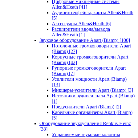
Цифровые микшерные системы
Allen&Heath
[41]
Аудиоинтерфейсы, карты Allen&Heath
[5]
Аксессуары Allen&Heath
[6]
Расширители ввода/вывода
Allen&Heath
[1]
Звуковое оборудование Apart (Biamp)
[100]
Потолочные громкоговорители Apart
(Biamp)
[27]
Корпусные громкоговорители Apart
(Biamp)
[42]
Рупорные громкоговорители Apart
(Biamp)
[7]
Усилители мощности Apart (Biamp)
[13]
Микшеры-усилители Apart (Biamp)
[3]
Источники аудиосигнала Apart (Biamp)
[1]
Предусилители Apart (Biamp)
[2]
Кабельные органайзеры Apart (Biamp)
[5]
Оборудование звукоусиления Renkus-Heinz
[38]
Управляемые звуковые колонны