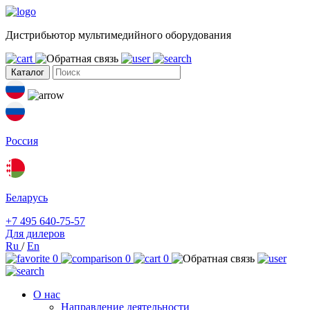
Дистрибьютор мультимедийного оборудования
Каталог
Россия
Беларусь
+7 495 640-75-57
Для дилеров
Ru
/
En
0
0
0
О нас
Направление деятельности