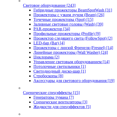
Световое оборудование
[243]
Гибридные прожекторы BeamSpotWash
[31]
Прожекторы с узким лучом (Beam)
[26]
Точечные прожекторы (Spot)
[15]
Заливные световые головы (Wash)
[39]
PAR-прожектор
[34]
Профильные прожекторы (Profile)
[9]
Прожектор следящего света (FollowSpot)
[2]
LED-бар (Bar)
[4]
Прожекторы с линзой Френеля (Fresnel)
[14]
Линейные прожекторы (Wall Washer)
[24]
Циклорама
[2]
Управление световым оборудованием
[14]
Потолочные светильники
[1]
Светодиодный диско-шар
[1]
Стробоскопы
[8]
Аксессуары для светового оборудования
[19]
Сценические спецэффекты
[15]
Генераторы тумана
[7]
Сценические вентиляторы
[3]
Жидкости для спецэффектов
[5]