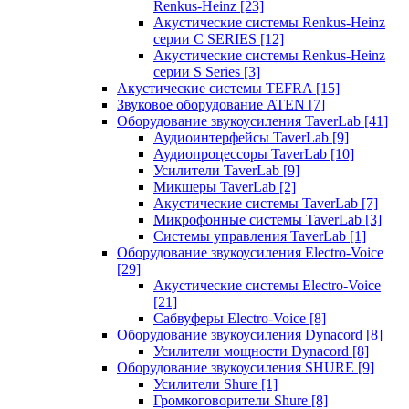
Renkus-Heinz
[23]
Акустические системы Renkus-Heinz
серии C SERIES
[12]
Акустические системы Renkus-Heinz
серии S Series
[3]
Акустические системы TEFRA
[15]
Звуковое оборудование ATEN
[7]
Оборудование звукоусиления TaverLab
[41]
Аудиоинтерфейсы TaverLab
[9]
Аудиопроцессоры TaverLab
[10]
Усилители TaverLab
[9]
Микшеры TaverLab
[2]
Акустические системы TaverLab
[7]
Микрофонные системы TaverLab
[3]
Системы управления TaverLab
[1]
Оборудование звукоусиления Electro-Voice
[29]
Акустические системы Electro-Voice
[21]
Сабвуферы Electro-Voice
[8]
Оборудование звукоусиления Dynacord
[8]
Усилители мощности Dynacord
[8]
Оборудование звукоусиления SHURE
[9]
Усилители Shure
[1]
Громкоговорители Shure
[8]