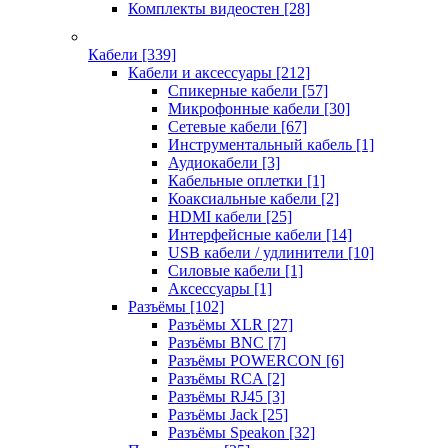
Комплекты видеостен
[28]
Кабели
[339]
Кабели и аксессуары
[212]
Спикерные кабели
[57]
Микрофонные кабели
[30]
Сетевые кабели
[67]
Инструментальный кабель
[1]
Аудиокабели
[3]
Кабельные оплетки
[1]
Коаксиальные кабели
[2]
HDMI кабели
[25]
Интерфейсные кабели
[14]
USB кабели / удлинители
[10]
Силовые кабели
[1]
Аксессуары
[1]
Разъёмы
[102]
Разъёмы XLR
[27]
Разъёмы BNC
[7]
Разъёмы POWERCON
[6]
Разъёмы RCA
[2]
Разъёмы RJ45
[3]
Разъёмы Jack
[25]
Разъёмы Speakon
[32]