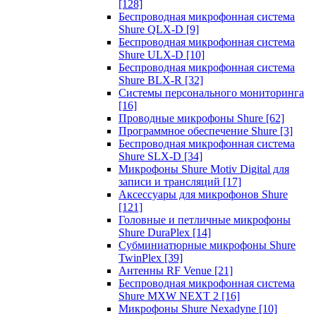
[128]
Беспроводная микрофонная система
Shure QLX-D
[9]
Беспроводная микрофонная система
Shure ULX-D
[10]
Беспроводная микрофонная система
Shure BLX-R
[32]
Системы персонального мониторинга
[16]
Проводные микрофоны Shure
[62]
Программное обеспечение Shure
[3]
Беспроводная микрофонная система
Shure SLX-D
[34]
Микрофоны Shure Motiv Digital для
записи и трансляций
[17]
Аксессуары для микрофонов Shure
[121]
Головные и петличные микрофоны
Shure DuraPlex
[14]
Субминиатюрные микрофоны Shure
TwinPlex
[39]
Антенны RF Venue
[21]
Беспроводная микрофонная система
Shure MXW NEXT 2
[16]
Микрофоны Shure Nexadyne
[10]