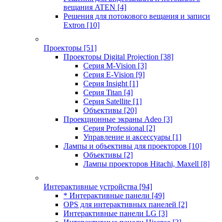
вещания ATEN
[4]
Решения для потокового вещания и записи
Extron
[10]
Проекторы
[51]
Проекторы Digital Projection
[38]
Серия M-Vision
[3]
Серия E-Vision
[9]
Серия Insight
[1]
Серия Titan
[4]
Серия Satellite
[1]
Объективы
[20]
Проекционные экраны Adeo
[3]
Серия Professional
[2]
Управление и аксессуары
[1]
Лампы и объективы для проекторов
[10]
Объективы
[2]
Лампы проекторов Hitachi, Maxell
[8]
Интерактивные устройства
[94]
* Интерактивные панели
[49]
OPS для интерактивных панелей
[2]
Интерактивные панели LG
[3]