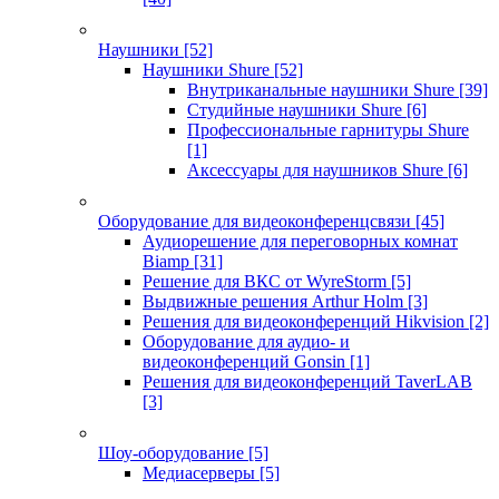
Наушники
[52]
Наушники Shure
[52]
Внутриканальные наушники Shure
[39]
Студийные наушники Shure
[6]
Профессиональные гарнитуры Shure
[1]
Аксессуары для наушников Shure
[6]
Оборудование для видеоконференцсвязи
[45]
Аудиорешение для переговорных комнат
Biamp
[31]
Решение для ВКС от WyreStorm
[5]
Выдвижные решения Arthur Holm
[3]
Решения для видеоконференций Hikvision
[2]
Оборудование для аудио- и
видеоконференций Gonsin
[1]
Решения для видеоконференций TaverLAB
[3]
Шоу-оборудование
[5]
Медиасерверы
[5]