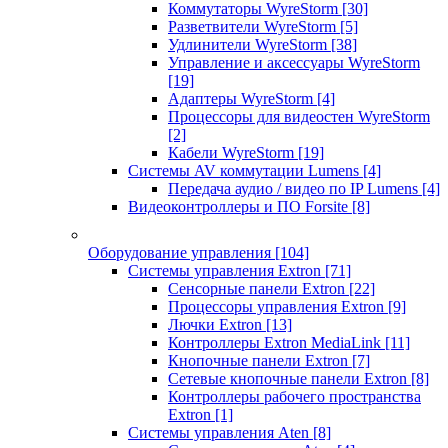
Коммутаторы WyreStorm
[30]
Разветвители WyreStorm
[5]
Удлинители WyreStorm
[38]
Управление и аксессуары WyreStorm
[19]
Адаптеры WyreStorm
[4]
Процессоры для видеостен WyreStorm
[2]
Кабели WyreStorm
[19]
Системы AV коммутации Lumens
[4]
Передача аудио / видео по IP Lumens
[4]
Видеоконтроллеры и ПО Forsite
[8]
Оборудование управления
[104]
Системы управления Extron
[71]
Сенсорные панели Extron
[22]
Процессоры управления Extron
[9]
Лючки Extron
[13]
Контроллеры Extron MediaLink
[11]
Кнопочные панели Extron
[7]
Сетевые кнопочные панели Extron
[8]
Контроллеры рабочего пространства
Extron
[1]
Системы управления Aten
[8]