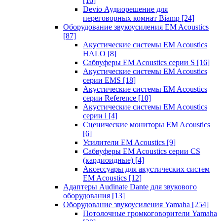
[16]
Devio Аудиорешение для
переговорных комнат Biamp
[24]
Оборудование звукоусиления EM Acoustics
[87]
Акустические системы EM Acoustics
HALO
[8]
Сабвуферы EM Acoustics серии S
[16]
Акустические системы EM Acoustics
серии EMS
[18]
Акустические системы EM Acoustics
серии Reference
[10]
Акустические системы EM Acoustics
серии i
[4]
Сценические мониторы EM Acoustics
[6]
Усилители EM Acoustics
[9]
Сабвуферы EM Acoustics серии CS
(кардиоидные)
[4]
Аксессуары для акустических систем
EM Acoustics
[12]
Адаптеры Audinate Dante для звукового
оборудования
[13]
Оборудование звукоусиления Yamaha
[254]
Потолочные громкоговорители Yamaha