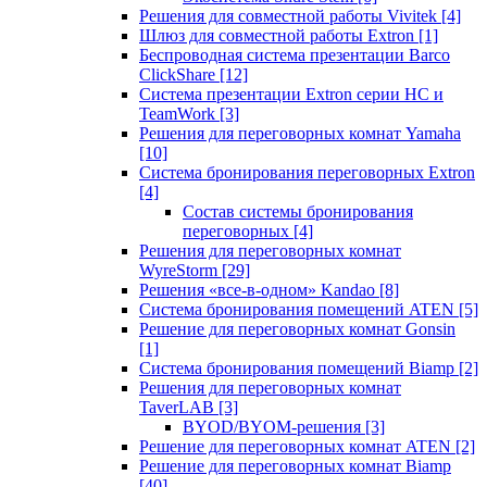
Решения для совместной работы Vivitek
[4]
Шлюз для совместной работы Extron
[1]
Беспроводная система презентации Barco
ClickShare
[12]
Система презентации Extron серии HC и
TeamWork
[3]
Решения для переговорных комнат Yamaha
[10]
Система бронирования переговорных Extron
[4]
Состав системы бронирования
переговорных
[4]
Решения для переговорных комнат
WyreStorm
[29]
Решения «все-в-одном» Kandao
[8]
Система бронирования помещений ATEN
[5]
Решение для переговорных комнат Gonsin
[1]
Система бронирования помещений Biamp
[2]
Решения для переговорных комнат
TaverLAB
[3]
BYOD/BYOM-решения
[3]
Решение для переговорных комнат ATEN
[2]
Решение для переговорных комнат Biamp
[40]