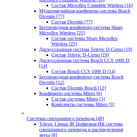
Состав Microflex Complete Wireless
[16]
Мультимедийная конференц-система Bosch
Dicentis
[77]
Состав Dicentis
[77]
Беспроводная конференц-система Shure
Microflex Wireless
[25]
Состав системы Shure Microflex
Wireless
[25]
Дискуссионная система Televic D-Cerno
[19]
Состав Televic D-Cerno
[19]
Дискуссионная система Bosch CCS 1000 D
[14]
Состав Bosch CCS 1000 D
[14]
Беспроводная конференц-система Bosch
Dicentis
[12]
Состав Dicentis Bosch
[12]
Конференц-системы Mipro
[6]
Состав системы Mipro
[3]
Комплекты системы Mipro
[3]
Системы синхронного перевода
[49]
Televic Lingua IR Цифровая ИК система
синхронного перевода и распределения
звука
[8]