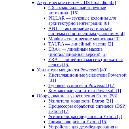
Акустические системы DS Proaudio
[42]
CX - коаксиальные точечные
источники
[15]
PILLAR — звуковые колонны для
архитектурной интеграции
[8]
ANT — активные акустические
системы со встроенным усилением
[4]
Monitor - сценические мониторы
[3]
TAURA — линейный массив
[2]
ERA-i — линейный массив
(инсталляционная версия)
[5]
ERA — линейный массив (прокатная
версия)
[5]
Усилители мощности Powersoft
[49]
Инсталляционные усилители Powersoft
[31]
Туровые усилители Powersoft
[17]
Компактные усилители Powersoft
[1]
Оборудование звукоусиления Extron
[58]
Усилители мощности Extron
[21]
Процессоры обработки сигналов (DSP)
Extron
[17]
Усилители-распределители Extron
[2]
Громкоговорители Extron
[15]
Устройства для деэмбедирования и