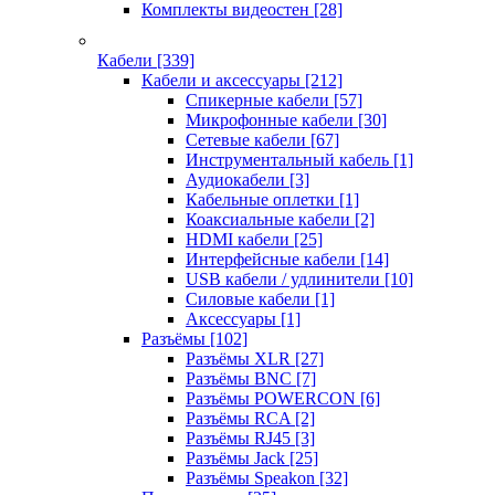
Комплекты видеостен
[28]
Кабели
[339]
Кабели и аксессуары
[212]
Спикерные кабели
[57]
Микрофонные кабели
[30]
Сетевые кабели
[67]
Инструментальный кабель
[1]
Аудиокабели
[3]
Кабельные оплетки
[1]
Коаксиальные кабели
[2]
HDMI кабели
[25]
Интерфейсные кабели
[14]
USB кабели / удлинители
[10]
Силовые кабели
[1]
Аксессуары
[1]
Разъёмы
[102]
Разъёмы XLR
[27]
Разъёмы BNC
[7]
Разъёмы POWERCON
[6]
Разъёмы RCA
[2]
Разъёмы RJ45
[3]
Разъёмы Jack
[25]
Разъёмы Speakon
[32]