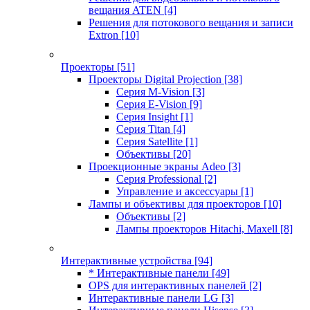
вещания ATEN
[4]
Решения для потокового вещания и записи
Extron
[10]
Проекторы
[51]
Проекторы Digital Projection
[38]
Серия M-Vision
[3]
Серия E-Vision
[9]
Серия Insight
[1]
Серия Titan
[4]
Серия Satellite
[1]
Объективы
[20]
Проекционные экраны Adeo
[3]
Серия Professional
[2]
Управление и аксессуары
[1]
Лампы и объективы для проекторов
[10]
Объективы
[2]
Лампы проекторов Hitachi, Maxell
[8]
Интерактивные устройства
[94]
* Интерактивные панели
[49]
OPS для интерактивных панелей
[2]
Интерактивные панели LG
[3]