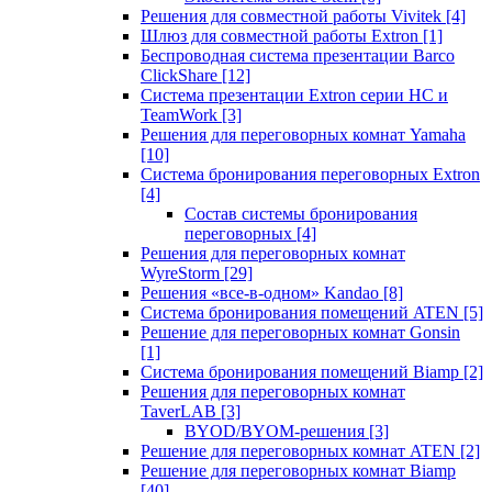
Решения для совместной работы Vivitek
[4]
Шлюз для совместной работы Extron
[1]
Беспроводная система презентации Barco
ClickShare
[12]
Система презентации Extron серии HC и
TeamWork
[3]
Решения для переговорных комнат Yamaha
[10]
Система бронирования переговорных Extron
[4]
Состав системы бронирования
переговорных
[4]
Решения для переговорных комнат
WyreStorm
[29]
Решения «все-в-одном» Kandao
[8]
Система бронирования помещений ATEN
[5]
Решение для переговорных комнат Gonsin
[1]
Система бронирования помещений Biamp
[2]
Решения для переговорных комнат
TaverLAB
[3]
BYOD/BYOM-решения
[3]
Решение для переговорных комнат ATEN
[2]
Решение для переговорных комнат Biamp
[40]