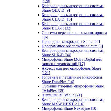
[128]
Беспроводная микрофонная система
Shure QLX-D
[9]
Беспроводная микрофонная система
Shure ULX-D
[10]
Беспроводная микрофонная система
Shure BLX-R
[32]
Системы персонального мониторинга
[16]
Проводные микрофоны Shure
[62]
Программное обеспечение Shure
[3]
Беспроводная микрофонная система
Shure SLX-D
[34]
Микрофоны Shure Motiv Digital для
записи и трансляций
[17]
Аксессуары для микрофонов Shure
[121]
Головные и петличные микрофоны
Shure DuraPlex
[14]
Субминиатюрные микрофоны Shure
TwinPlex
[39]
Антенны RF Venue
[21]
Беспроводная микрофонная система
Shure MXW NEXT 2
[16]
Микрофоны Shure Nexadyne
[10]