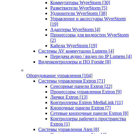
Коммутаторы WyreStorm
[30]
Разветвители WyreStorm
[5]
Удлинители WyreStorm
[38]
Управление и аксессуары WyreStorm
[19]
Адаптеры WyreStorm
[4]
Процессоры для видеостен WyreStorm
[2]
Кабели WyreStorm
[19]
Системы AV коммутации Lumens
[4]
Передача аудио / видео по IP Lumens
[4]
Видеоконтроллеры и ПО Forsite
[8]
Оборудование управления
[104]
Системы управления Extron
[71]
Сенсорные панели Extron
[22]
Процессоры управления Extron
[9]
Лючки Extron
[13]
Контроллеры Extron MediaLink
[11]
Кнопочные панели Extron
[7]
Сетевые кнопочные панели Extron
[8]
Контроллеры рабочего пространства
Extron
[1]
Системы управления Aten
[8]