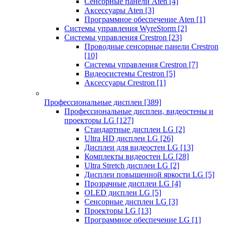
Сенсорные панели Aten
[4]
Аксессуары Aten
[3]
Программное обеспечение Aten
[1]
Системы управления WyreStorm
[2]
Системы управления Crestron
[23]
Проводные сенсорные панели Crestron
[10]
Системы управления Crestron
[7]
Видеосистемы Crestron
[5]
Аксессуары Crestron
[1]
Профессиональные дисплеи
[389]
Профессиональные дисплеи, видеостены и
проекторы LG
[127]
Стандартные дисплеи LG
[2]
Ultra HD дисплеи LG
[26]
Дисплеи для видеостен LG
[13]
Комплекты видеостен LG
[28]
Ultra Stretch дисплеи LG
[2]
Дисплеи повышенной яркости LG
[5]
Прозрачные дисплеи LG
[4]
OLED дисплеи LG
[5]
Сенсорные дисплеи LG
[3]
Проекторы LG
[13]
Программное обеспечение LG
[1]