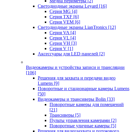
Медиа периметры
[2]
Светодиодные экраны Leyard
[16]
Серия MG
[4]
Серия TXF
[6]
Серия VEM
[6]
Светодиодные экраны LianTronics
[12]
Серия VA
[4]
Серия VL
[4]
Серия VH
[3]
Серия V
[1]
Аксессуары для LED панелей
[2]
Видеокамеры и устройства записи и трансляции
[106]
Решения для захвата и передачи видео
Lumens
[9]
Поворотные и стационарные камеры Lumens
[50]
Видеокамеры и трансиверы Bolin
[33]
Поворотные камеры для помещений
[21]
Трансиверы
[5]
Пульты управления камерами
[2]
Поворотные уличные камеры
[5]
Решения для видеозахвата и потокового