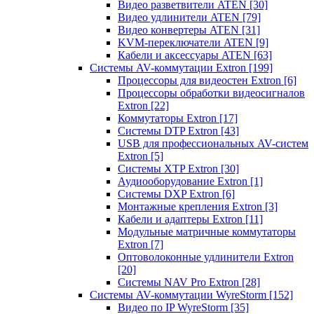
Видео разветвители ATEN
[30]
Видео удлинители ATEN
[79]
Видео конвертеры ATEN
[31]
KVM-переключатели ATEN
[9]
Кабели и аксессуары ATEN
[63]
Системы AV-коммутации Extron
[199]
Процессоры для видеостен Extron
[6]
Процессоры обработки видеосигналов
Extron
[22]
Коммутаторы Extron
[17]
Системы DTP Extron
[43]
USB для профессиональных AV-систем
Extron
[5]
Системы XTP Extron
[30]
Аудиооборудование Extron
[1]
Системы DXP Extron
[6]
Монтажные крепления Extron
[3]
Кабели и адаптеры Extron
[11]
Модульные матричные коммутаторы
Extron
[7]
Оптоволоконные удлинители Extron
[20]
Системы NAV Pro Extron
[28]
Системы AV-коммутации WyreStorm
[152]
Видео по IP WyreStorm
[35]