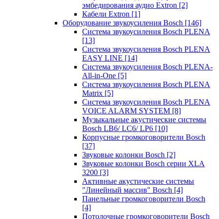
эмбедирования аудио Extron
[2]
Кабели Extron
[1]
Оборудование звукоусиления Bosch
[146]
Система звукоусиления Bosch PLENA
[13]
Система звукоусиления Bosch PLENA
EASY LINE
[14]
Система звукоусиления Bosch PLENA-
All-in-One
[5]
Система звукоусиления Bosch PLENA
Matrix
[5]
Система звукоусиления Bosch PLENA
VOICE ALARM SYSTEM
[8]
Музыкальные акустические системы
Bosch LB6/ LC6/ LP6
[10]
Корпусные громкоговорители Bosch
[37]
Звуковые колонки Bosch
[2]
Звуковые колонки Bosch серии XLA
3200
[3]
Активные акустические системы
"Линейный массив" Bosch
[4]
Панельные громкоговорители Bosch
[4]
Потолочные громкоговорители Bosch