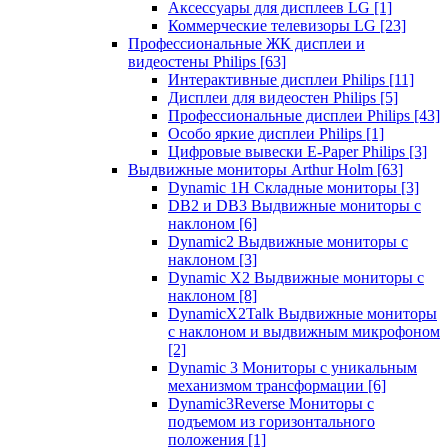
Аксессуары для дисплеев LG
[1]
Коммерческие телевизоры LG
[23]
Профессиональные ЖК дисплеи и
видеостены Philips
[63]
Интерактивные дисплеи Philips
[11]
Дисплеи для видеостен Philips
[5]
Профессиональные дисплеи Philips
[43]
Особо яркие дисплеи Philips
[1]
Цифровые вывески E-Paper Philips
[3]
Выдвижные мониторы Arthur Holm
[63]
Dynamic 1Н Складные мониторы
[3]
DB2 и DB3 Выдвижные мониторы с
наклоном
[6]
Dynamic2 Выдвижные мониторы с
наклоном
[3]
Dynamic X2 Выдвижные мониторы с
наклоном
[8]
DynamicX2Talk Выдвижные мониторы
с наклоном и выдвижным микрофоном
[2]
Dynamic 3 Мониторы с уникальным
механизмом трансформации
[6]
Dynamic3Reverse Мониторы с
подъемом из горизонтального
положения
[1]