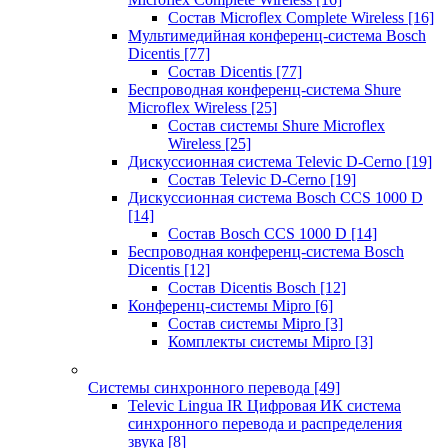
Состав Microflex Complete Wireless
[16]
Мультимедийная конференц-система Bosch
Dicentis
[77]
Состав Dicentis
[77]
Беспроводная конференц-система Shure
Microflex Wireless
[25]
Состав системы Shure Microflex
Wireless
[25]
Дискуссионная система Televic D-Cerno
[19]
Состав Televic D-Cerno
[19]
Дискуссионная система Bosch CCS 1000 D
[14]
Состав Bosch CCS 1000 D
[14]
Беспроводная конференц-система Bosch
Dicentis
[12]
Состав Dicentis Bosch
[12]
Конференц-системы Mipro
[6]
Состав системы Mipro
[3]
Комплекты системы Mipro
[3]
Системы синхронного перевода
[49]
Televic Lingua IR Цифровая ИК система
синхронного перевода и распределения
звука
[8]