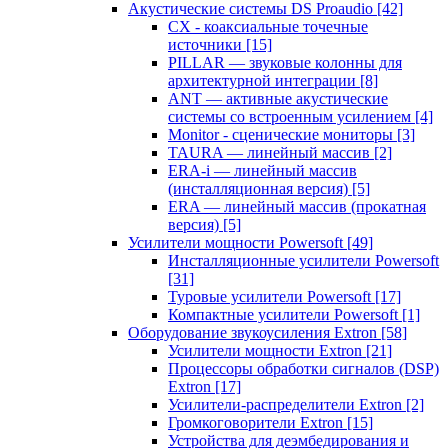
Акустические системы DS Proaudio
[42]
CX - коаксиальные точечные
источники
[15]
PILLAR — звуковые колонны для
архитектурной интеграции
[8]
ANT — активные акустические
системы со встроенным усилением
[4]
Monitor - сценические мониторы
[3]
TAURA — линейный массив
[2]
ERA-i — линейный массив
(инсталляционная версия)
[5]
ERA — линейный массив (прокатная
версия)
[5]
Усилители мощности Powersoft
[49]
Инсталляционные усилители Powersoft
[31]
Туровые усилители Powersoft
[17]
Компактные усилители Powersoft
[1]
Оборудование звукоусиления Extron
[58]
Усилители мощности Extron
[21]
Процессоры обработки сигналов (DSP)
Extron
[17]
Усилители-распределители Extron
[2]
Громкоговорители Extron
[15]
Устройства для деэмбедирования и