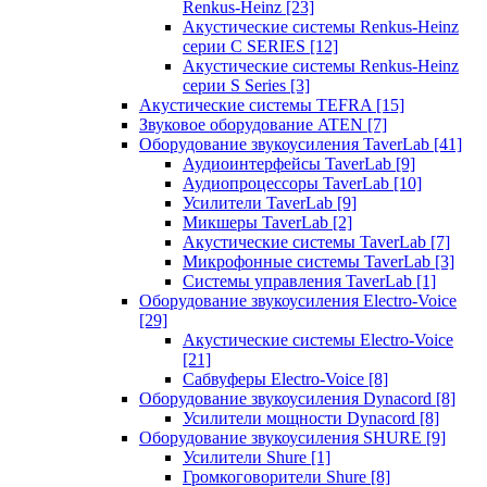
Renkus-Heinz
[23]
Акустические системы Renkus-Heinz
серии C SERIES
[12]
Акустические системы Renkus-Heinz
серии S Series
[3]
Акустические системы TEFRA
[15]
Звуковое оборудование ATEN
[7]
Оборудование звукоусиления TaverLab
[41]
Аудиоинтерфейсы TaverLab
[9]
Аудиопроцессоры TaverLab
[10]
Усилители TaverLab
[9]
Микшеры TaverLab
[2]
Акустические системы TaverLab
[7]
Микрофонные системы TaverLab
[3]
Системы управления TaverLab
[1]
Оборудование звукоусиления Electro-Voice
[29]
Акустические системы Electro-Voice
[21]
Сабвуферы Electro-Voice
[8]
Оборудование звукоусиления Dynacord
[8]
Усилители мощности Dynacord
[8]
Оборудование звукоусиления SHURE
[9]
Усилители Shure
[1]
Громкоговорители Shure
[8]