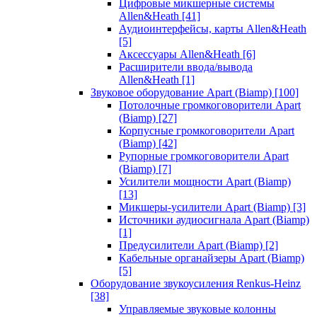
Цифровые микшерные системы
Allen&Heath
[41]
Аудиоинтерфейсы, карты Allen&Heath
[5]
Аксессуары Allen&Heath
[6]
Расширители ввода/вывода
Allen&Heath
[1]
Звуковое оборудование Apart (Biamp)
[100]
Потолочные громкоговорители Apart
(Biamp)
[27]
Корпусные громкоговорители Apart
(Biamp)
[42]
Рупорные громкоговорители Apart
(Biamp)
[7]
Усилители мощности Apart (Biamp)
[13]
Микшеры-усилители Apart (Biamp)
[3]
Источники аудиосигнала Apart (Biamp)
[1]
Предусилители Apart (Biamp)
[2]
Кабельные органайзеры Apart (Biamp)
[5]
Оборудование звукоусиления Renkus-Heinz
[38]
Управляемые звуковые колонны