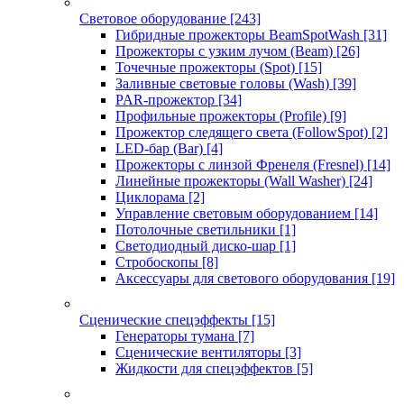
Световое оборудование
[243]
Гибридные прожекторы BeamSpotWash
[31]
Прожекторы с узким лучом (Beam)
[26]
Точечные прожекторы (Spot)
[15]
Заливные световые головы (Wash)
[39]
PAR-прожектор
[34]
Профильные прожекторы (Profile)
[9]
Прожектор следящего света (FollowSpot)
[2]
LED-бар (Bar)
[4]
Прожекторы с линзой Френеля (Fresnel)
[14]
Линейные прожекторы (Wall Washer)
[24]
Циклорама
[2]
Управление световым оборудованием
[14]
Потолочные светильники
[1]
Светодиодный диско-шар
[1]
Стробоскопы
[8]
Аксессуары для светового оборудования
[19]
Сценические спецэффекты
[15]
Генераторы тумана
[7]
Сценические вентиляторы
[3]
Жидкости для спецэффектов
[5]