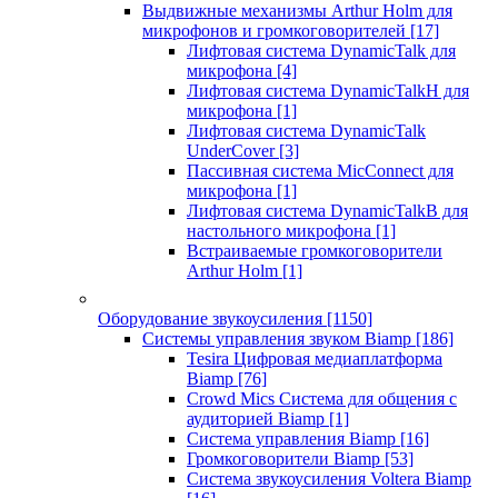
Выдвижные механизмы Arthur Holm для
микрофонов и громкоговорителей
[17]
Лифтовая система DynamicTalk для
микрофона
[4]
Лифтовая система DynamicTalkH для
микрофона
[1]
Лифтовая система DynamicTalk
UnderCover
[3]
Пассивная система MicConnect для
микрофона
[1]
Лифтовая система DynamicTalkB для
настольного микрофона
[1]
Встраиваемые громкоговорители
Arthur Holm
[1]
Оборудование звукоусиления
[1150]
Системы управления звуком Biamp
[186]
Tesira Цифровая медиаплатформа
Biamp
[76]
Crowd Mics Система для общения с
аудиторией Biamp
[1]
Система управления Biamp
[16]
Громкоговорители Biamp
[53]
Система звукоусиления Voltera Biamp