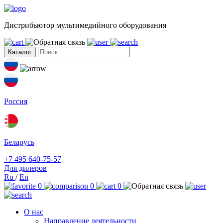
Дистрибьютор мультимедийного оборудования
Каталог
Россия
Беларусь
+7 495 640-75-57
Для дилеров
Ru
/
En
0
0
0
О нас
Направление деятельности