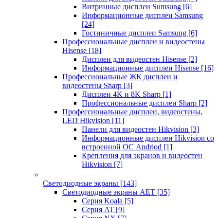
Витринные дисплеи Sumsung
[6]
Информационные дисплеи Samsung
[24]
Гостиничные дисплеи Samsung
[6]
Профессиональные дисплеи и видеостены
Hisense
[18]
Дисплеи для видеостен Hisense
[2]
Информационные дисплеи Hisense
[16]
Профессиональные ЖК дисплеи и
видеостены Sharp
[3]
Дисплеи 4K и 8K Sharp
[1]
Профессиональные дисплеи Sharp
[2]
Профессиональные дисплеи, видеостены,
LED Hikvision
[11]
Панели для видеостен Hikvision
[3]
Информационные дисплеи Hikvision со
встроенной ОС Andriod
[1]
Крепления для экранов и видеостен
Hikvision
[7]
Светодиодные экраны
[143]
Светодиодные экраны AET
[35]
Cерия Koala
[5]
Серия AT
[9]