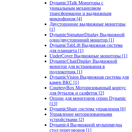
Dynamic3Talk Мониторы с
уникальным механизмом
трансформации и выдвижным
микрофоном
[4]
Двусторонние выдвижные мониторы
[1]
DynamicSignatureDisplay Выдвижной
одно/двусторонний монитор
[1]
DynamicTabLift Выдвижная система
для планшета
[1]
UnderCover Выдвижные мониторы
[1]
DynamicChairDisplay Выдвижной
монитор для встраивания в
подлокотник
[1]
DynamicVision Выдвижная система для
камер ВКС
[1]
CourtesyBox Моторизованный корпус
для бутылок и салфеток
[2]
Опции для мониторов серии Dynamic
[13]
DynamicShare система управления
[6]
Управление моторизованными
устройствами
[2]
Dynamic4 Выдвижной мультимедиа
стол переговоров
[1]