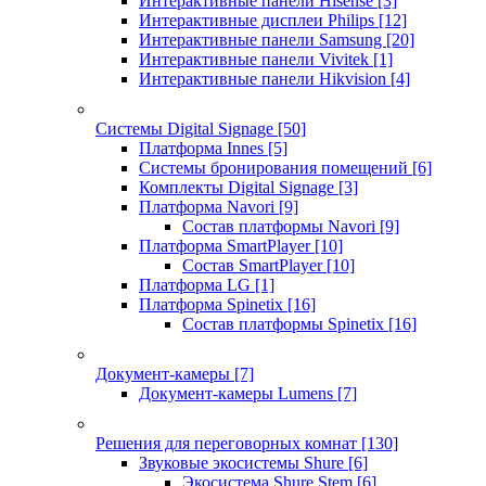
Интерактивные панели Hisense
[3]
Интерактивные дисплеи Philips
[12]
Интерактивные панели Samsung
[20]
Интерактивные панели Vivitek
[1]
Интерактивные панели Hikvision
[4]
Системы Digital Signage
[50]
Платформа Innes
[5]
Системы бронирования помещений
[6]
Комплекты Digital Signage
[3]
Платформа Navori
[9]
Состав платформы Navori
[9]
Платформа SmartPlayer
[10]
Состав SmartPlayer
[10]
Платформа LG
[1]
Платформа Spinetix
[16]
Состав платформы Spinetix
[16]
Документ-камеры
[7]
Документ-камеры Lumens
[7]
Решения для переговорных комнат
[130]
Звуковые экосистемы Shure
[6]
Экосистема Shure Stem
[6]