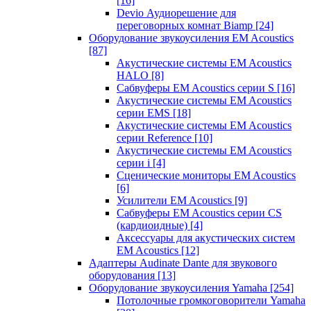
[16]
Devio Аудиорешение для
переговорных комнат Biamp
[24]
Оборудование звукоусиления EM Acoustics
[87]
Акустические системы EM Acoustics
HALO
[8]
Сабвуферы EM Acoustics серии S
[16]
Акустические системы EM Acoustics
серии EMS
[18]
Акустические системы EM Acoustics
серии Reference
[10]
Акустические системы EM Acoustics
серии i
[4]
Сценические мониторы EM Acoustics
[6]
Усилители EM Acoustics
[9]
Сабвуферы EM Acoustics серии CS
(кардиоидные)
[4]
Аксессуары для акустических систем
EM Acoustics
[12]
Адаптеры Audinate Dante для звукового
оборудования
[13]
Оборудование звукоусиления Yamaha
[254]
Потолочные громкоговорители Yamaha