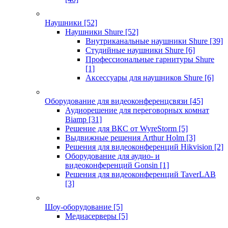
Наушники
[52]
Наушники Shure
[52]
Внутриканальные наушники Shure
[39]
Студийные наушники Shure
[6]
Профессиональные гарнитуры Shure
[1]
Аксессуары для наушников Shure
[6]
Оборудование для видеоконференцсвязи
[45]
Аудиорешение для переговорных комнат
Biamp
[31]
Решение для ВКС от WyreStorm
[5]
Выдвижные решения Arthur Holm
[3]
Решения для видеоконференций Hikvision
[2]
Оборудование для аудио- и
видеоконференций Gonsin
[1]
Решения для видеоконференций TaverLAB
[3]
Шоу-оборудование
[5]
Медиасерверы
[5]