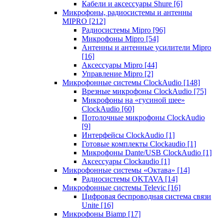
Кабели и аксессуары Shure
[6]
Микрофоны, радиосистемы и антенны
MIPRO
[212]
Радиосистемы Mipro
[96]
Микрофоны Mipro
[54]
Антенны и антенные усилители Mipro
[16]
Аксессуары Mipro
[44]
Управление Mipro
[2]
Микрофонные системы ClockAudio
[148]
Врезные микрофоны ClockAudio
[75]
Микрофоны на «гусиной шее»
ClockAudio
[60]
Потолочные микрофоны ClockAudio
[9]
Интерфейсы ClockAudio
[1]
Готовые комплекты Clockaudio
[1]
Микрофоны Dante/USB ClockAudio
[1]
Аксессуары Clockaudio
[1]
Микрофонные системы «Октава»
[14]
Радиосистемы OKTAVA
[14]
Микрофонные системы Televic
[16]
Цифровая беспроводная система связи
Unite
[16]
Микрофоны Biamp
[17]