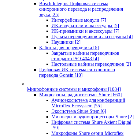
Bosch Integrus Цифровая система
синхронного перевода и распределения
звука
[25]
Интерфейсные модули
[7]
ИК-излучатели и аксессуары
[5]
ИК-приемники и аксессуары
[7]
Пульты переводчиков и аксессуары
[4]
Наушники
[2]
Кабины для переводчика
[6]
Закрытые кабины переводчиков
стандарта ISO 4043
[4]
Настольные кабины переводчиков
[2]
Цифровая ИК система синхронного
перевода Gonsin
[10]
Микрофонные системы и микрофоны
[1084]
Микрофоны, радиосистемы Shure
[660]
Аудиоэкосистема для конференций
Microflex Ecosystem
[55]
Экосистема Shure Stem
[6]
Микшеры и аудиопроцессоры Shure
[2]
Цифровая система Shure Axient Digital
[59]
Микрофоны Shure серии Microflex