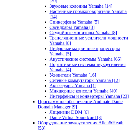
[20]
Звуковые колонны Yamaha
[14]
Настенные громкоговорители Yamaha
[14]
Спикерфоны Yamaha
[5]
Саундбары Yamaha
[3]
Студийные мониторы Yamaha
[8]
Трансляционные усилители мощности
Yamaha
[8]
Цифровые матричные процессоры
Yamaha
[5]
Акустические системы Yamaha
[65]
Портативные системы звукоусиления
Yamaha
[4]
Усилители Yamaha
[16]
Сетевые коммутаторы Yamaha
[12]
Аксессуары Yamaha
[1]
Микшерные консоли Yamaha
[40]
Интерфейсы и конвертеры Yamaha
[23]
Программное обеспечение Audinate Dante
Domain Manager
[9]
Лицензии DDM
[6]
Dante Virtual Soundcard
[3]
Оборудование звукоусиления Allen&Heath
[53]