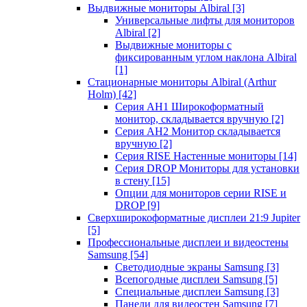
Выдвижные мониторы Albiral
[3]
Универсальные лифты для мониторов
Albiral
[2]
Выдвижные мониторы с
фиксированным углом наклона Albiral
[1]
Стационарные мониторы Albiral (Arthur
Holm)
[42]
Серия AH1 Широкоформатный
монитор, складывается вручную
[2]
Серия AH2 Монитор складывается
вручную
[2]
Серия RISE Настенные мониторы
[14]
Серия DROP Мониторы для установки
в стену
[15]
Опции для мониторов серии RISE и
DROP
[9]
Сверхширокоформатные дисплеи 21:9 Jupiter
[5]
Профессиональные дисплеи и видеостены
Samsung
[54]
Светодиодные экраны Samsung
[3]
Всепогодные дисплеи Samsung
[5]
Специальные дисплеи Samsung
[3]
Панели для видеостен Samsung
[7]