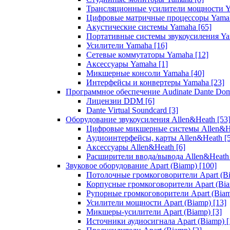
Трансляционные усилители мощности 
Цифровые матричные процессоры Yam
Акустические системы Yamaha
[65]
Портативные системы звукоусиления Y
Усилители Yamaha
[16]
Сетевые коммутаторы Yamaha
[12]
Аксессуары Yamaha
[1]
Микшерные консоли Yamaha
[40]
Интерфейсы и конвертеры Yamaha
[23]
Программное обеспечение Audinate Dante Do
Лицензии DDM
[6]
Dante Virtual Soundcard
[3]
Оборудование звукоусиления Allen&Heath
[53
Цифровые микшерные системы Allen&
Аудиоинтерфейсы, карты Allen&Heath
[
Аксессуары Allen&Heath
[6]
Расширители ввода/вывода Allen&Heat
Звуковое оборудование Apart (Biamp)
[100]
Потолочные громкоговорители Apart (B
Корпусные громкоговорители Apart (Bi
Рупорные громкоговорители Apart (Bia
Усилители мощности Apart (Biamp)
[13]
Микшеры-усилители Apart (Biamp)
[3]
Источники аудиосигнала Apart (Biamp)
[