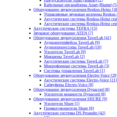
Предусилители Apart (Biamp)
[2]
Кабельные органайзеры Apart (Biamp)
[5
Оборудование звукоусиления Renkus-Heinz
[3
Управляемые звуковые колонны Renkus
Акустические системы Renkus-Heinz с
Акустические системы Renkus-Heinz сер
Акустические системы TEFRA
[15]
Звуковое оборудование ATEN
[7]
Оборудование звукоусиления TaverLab
[41]
Аудиоинтерфейсы TaverLab
[9]
Аудиопроцессоры TaverLab
[10]
Усилители TaverLab
[9]
Микшеры TaverLab
[2]
Акустические системы TaverLab
[7]
Микрофонные системы TaverLab
[3]
Системы управления TaverLab
[1]
Оборудование звукоусиления Electro-Voice
[29
Акустические системы Electro-Voice
[21]
Сабвуферы Electro-Voice
[8]
Оборудование звукоусиления Dynacord
[8]
Усилители мощности Dynacord
[8]
Оборудование звукоусиления SHURE
[9]
Усилители Shure
[1]
Громкоговорители Shure
[8]
Акустические системы DS Proaudio
[42]