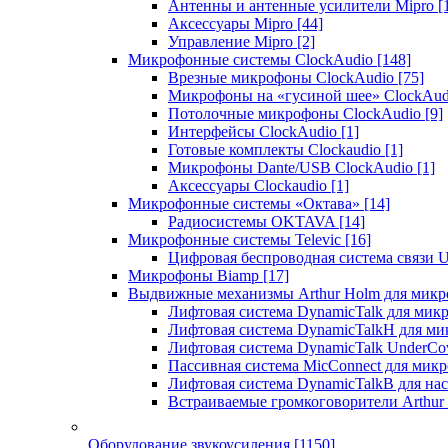
Антенны и антенные усилители Mipro
[
Аксессуары Mipro
[44]
Управление Mipro
[2]
Микрофонные системы ClockAudio
[148]
Врезные микрофоны ClockAudio
[75]
Микрофоны на «гусиной шее» ClockAu
Потолочные микрофоны ClockAudio
[9]
Интерфейсы ClockAudio
[1]
Готовые комплекты Clockaudio
[1]
Микрофоны Dante/USB ClockAudio
[1]
Аксессуары Clockaudio
[1]
Микрофонные системы «Октава»
[14]
Радиосистемы OKTAVA
[14]
Микрофонные системы Televic
[16]
Цифровая беспроводная система связи U
Микрофоны Biamp
[17]
Выдвижные механизмы Arthur Holm для микр
Лифтовая система DynamicTalk для ми
Лифтовая система DynamicTalkH для м
Лифтовая система DynamicTalk UnderCo
Пассивная система MicConnect для мик
Лифтовая система DynamicTalkB для на
Встраиваемые громкоговорители Arthu
Оборудование звукоусиления
[1150]