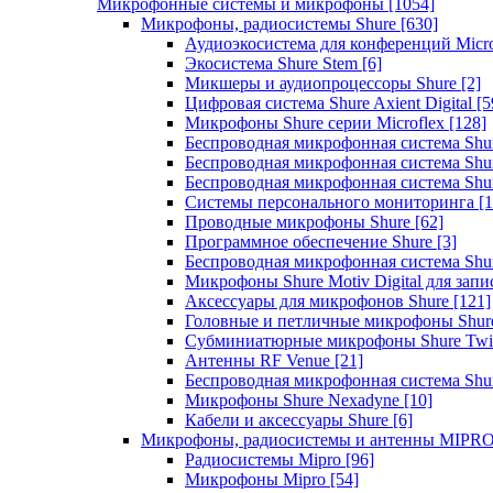
Микрофонные системы и микрофоны
[1054]
Микрофоны, радиосистемы Shure
[630]
Аудиоэкосистема для конференций Micro
Экосистема Shure Stem
[6]
Микшеры и аудиопроцессоры Shure
[2]
Цифровая система Shure Axient Digital
[5
Микрофоны Shure серии Microflex
[128]
Беспроводная микрофонная система Sh
Беспроводная микрофонная система Sh
Беспроводная микрофонная система Sh
Системы персонального мониторинга
[1
Проводные микрофоны Shure
[62]
Программное обеспечение Shure
[3]
Беспроводная микрофонная система Sh
Микрофоны Shure Motiv Digital для зап
Аксессуары для микрофонов Shure
[121]
Головные и петличные микрофоны Shur
Субминиатюрные микрофоны Shure Twi
Антенны RF Venue
[21]
Беспроводная микрофонная система S
Микрофоны Shure Nexadyne
[10]
Кабели и аксессуары Shure
[6]
Микрофоны, радиосистемы и антенны MIPR
Радиосистемы Mipro
[96]
Микрофоны Mipro
[54]