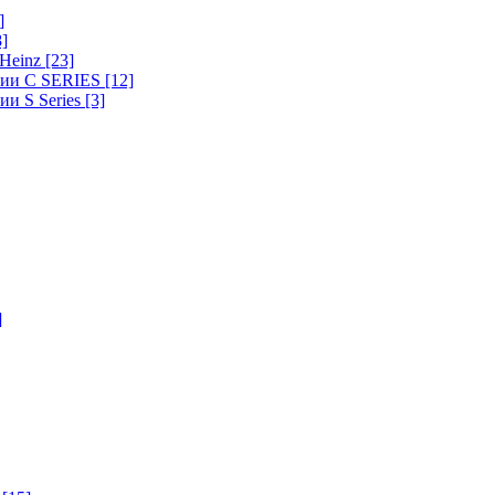
]
8]
-Heinz
[23]
ерии C SERIES
[12]
ии S Series
[3]
]