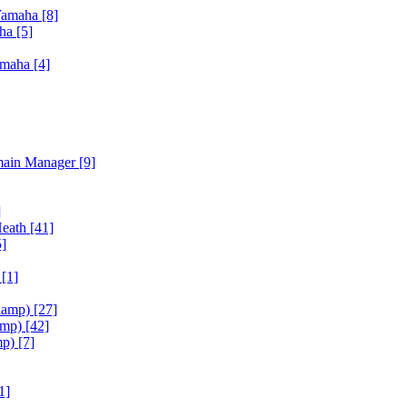
Yamaha
[8]
aha
[5]
amaha
[4]
main Manager
[9]
]
Heath
[41]
5]
h
[1]
iamp)
[27]
amp)
[42]
mp)
[7]
1]