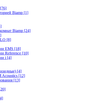
[76]
иторией Biamp
[1]
]
 комнат Biamp
[24]
]
HALO
[8]
ерии EMS
[18]
ии Reference
[10]
ии i
[4]
диоидные)
[4]
 Acoustics
[12]
удования
[13]
[20]
4]