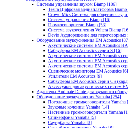
Системы управления звуком Biamp
[186]
Tesira Цифровая медиаплатформа Biamp
Crowd Mics Система для общения с ауд
Система управления Biamp
[16]
Громкоговорители Biamp
[53]
Система звукоусиления Voltera Biamp
[16
Devio Аудиорешение для переговорных
Оборудование звукоусиления EM Acoustics
[87
Акустические системы EM Acoustics 
Сабвуферы EM Acoustics серии S
[16]
Акустические системы EM Acoustics с
Акустические системы EM Acoustics сер
Акустические системы EM Acoustics сер
Сценические мониторы EM Acoustics
[6]
Усилители EM Acoustics
[9]
Сабвуферы EM Acoustics серии CS (кар
Аксессуары для акустических систем EM
Адаптеры Audinate Dante для звукового обор
Оборудование звукоусиления Yamaha
[254]
Потолочные громкоговорители Yamaha
Звуковые колонны Yamaha
[14]
Настенные громкоговорители Yamaha
[1
Спикерфоны Yamaha
[5]
Саундбары Yamaha
[3]
Студийные мониторы Yamaha
[8]