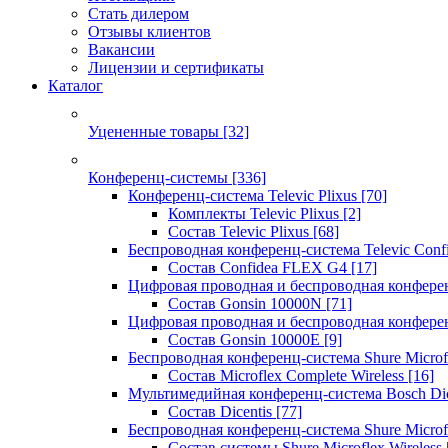
Стать дилером
Отзывы клиентов
Вакансии
Лицензии и сертификаты
Каталог
Уцененные товары
[32]
Конференц-системы
[336]
Конференц-система Televic Plixus
[70]
Комплекты Televic Plixus
[2]
Состав Televic Plixus
[68]
Беспроводная конференц-система Televic Con
Состав Confidea FLEX G4
[17]
Цифровая проводная и беспроводная конфере
Состав Gonsin 10000N
[71]
Цифровая проводная и беспроводная конфере
Состав Gonsin 10000E
[9]
Беспроводная конференц-система Shure Microfl
Состав Microflex Complete Wireless
[16]
Мультимедийная конференц-система Bosch Dic
Состав Dicentis
[77]
Беспроводная конференц-система Shure Microfl
Состав системы Shure Microflex Wireless