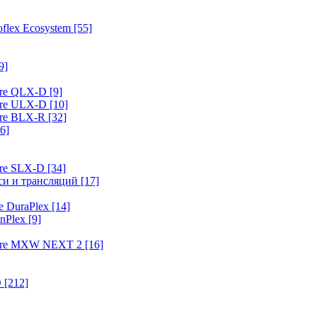
flex Ecosystem
[55]
9]
ure QLX-D
[9]
ure ULX-D
[10]
ure BLX-R
[32]
6]
ure SLX-D
[34]
иси и трансляций
[17]
e DuraPlex
[14]
nPlex
[9]
hure MXW NEXT 2
[16]
O
[212]