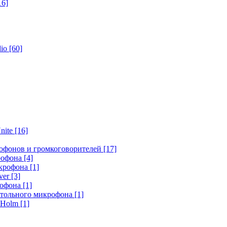
16]
dio
[60]
nite
[16]
офонов и громкоговорителей
[17]
крофона
[4]
икрофона
[1]
ver
[3]
рофона
[1]
стольного микрофона
[1]
r Holm
[1]