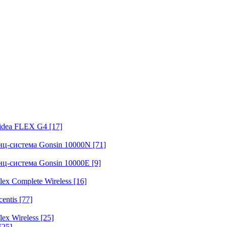
fidea FLEX G4
[17]
нц-система Gonsin 10000N
[71]
нц-система Gonsin 10000E
[9]
ex Complete Wireless
[16]
entis
[77]
ex Wireless
[25]
[25]