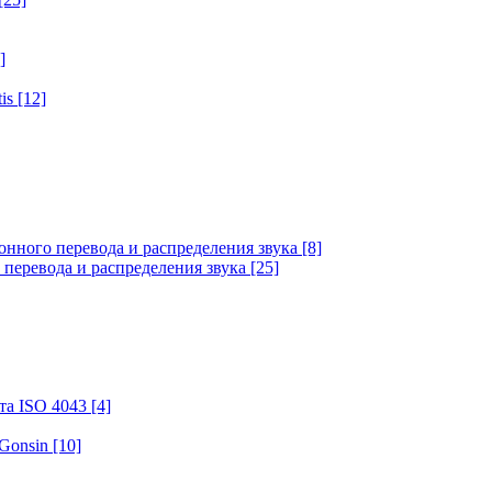
]
tis
[12]
онного перевода и распределения звука
[8]
 перевода и распределения звука
[25]
та ISO 4043
[4]
 Gonsin
[10]