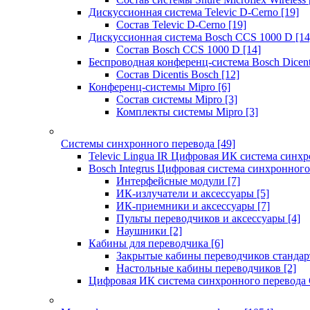
Дискуссионная система Televic D-Cerno
[19]
Состав Televic D-Cerno
[19]
Дискуссионная система Bosch CCS 1000 D
[14
Состав Bosch CCS 1000 D
[14]
Беспроводная конференц-система Bosch Dicen
Состав Dicentis Bosch
[12]
Конференц-системы Mipro
[6]
Состав системы Mipro
[3]
Комплекты системы Mipro
[3]
Системы синхронного перевода
[49]
Televic Lingua IR Цифровая ИК система синхр
Bosch Integrus Цифровая система синхронного
Интерфейсные модули
[7]
ИК-излучатели и аксессуары
[5]
ИК-приемники и аксессуары
[7]
Пульты переводчиков и аксессуары
[4]
Наушники
[2]
Кабины для переводчика
[6]
Закрытые кабины переводчиков стандар
Настольные кабины переводчиков
[2]
Цифровая ИК система синхронного перевода